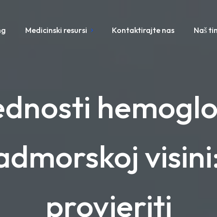
ng
Medicinski resursi
Kontaktirajte nas
Naš ti
jednosti hemogl
admorskoj visini
provjeriti