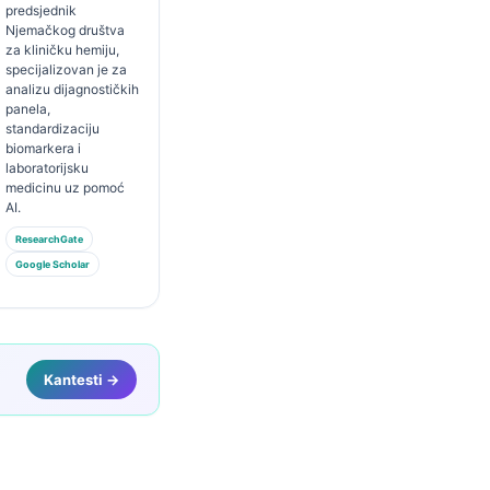
predsjednik
Njemačkog društva
za kliničku hemiju,
specijalizovan je za
analizu dijagnostičkih
panela,
standardizaciju
biomarkera i
laboratorijsku
medicinu uz pomoć
AI.
ResearchGate
Google Scholar
Kantesti →