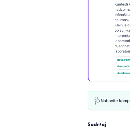
Gàidhlig
Kantesti A
nadzor n
Euskara
tačnošću
Македонски јазик
neuronsk
Klein je 
Latviešu valoda
objavljiv
interpreta
Galego
laboratori
dijagnost
অসমীয়া
laborator
සිංහල
Research
Google Sc
سنڌي
Academia
پښتو
Slovenčina
🩺
Nabavite komple
Hrvatski
Suomi
Sadržaj
Қазақ тілі