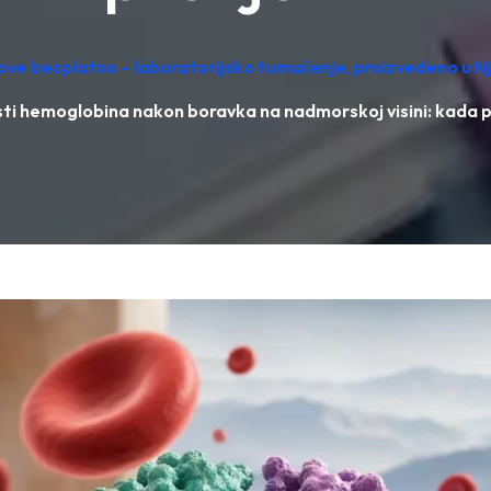
tove besplatno – laboratorijsko tumačenje, proizvedeno u 
sti hemoglobina nakon boravka na nadmorskoj visini: kada p