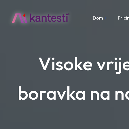
Dom
Prici
Visoke vri
boravka na n