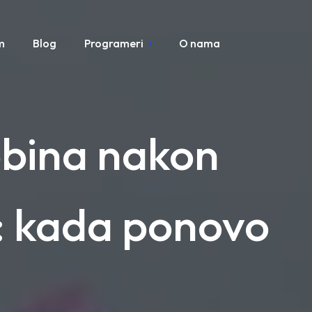
m
Blog
Programeri
O nama
obina nakon
: kada ponovo