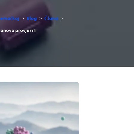
Njemačkoj
>
Blog
>
Članci
>
onovo provjeriti