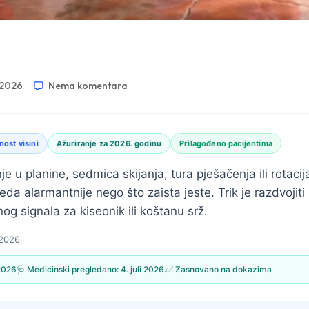
i 2026
Nema komentara
nost visini
Ažuriranje za 2026. godinu
Prilagođeno pacijentima
e u planine, sedmica skijanja, tura pješačenja ili rotacij
leda alarmantnije nego što zaista jeste. Trik je razdvojit
nog signala za kiseonik ili koštanu srž.
 2026
 2026
🩺 Medicinski pregledano:
4. juli 2026.
✅ Zasnovano na dokazima