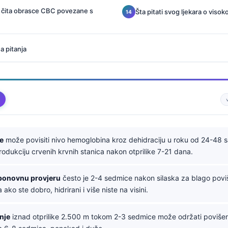
I čita obrasce CBC povezane s
Šta pitati svog ljekara o viso
a pitanja
ne
može povisiti nivo hemoglobina kroz dehidraciju u roku od 24-48 sa
dukciju crvenih krvnih stanica nakon otprilike 7-21 dana.
 ponovnu provjeru
često je 2-4 sedmice nakon silaska za blago povi
ako ste dobro, hidrirani i više niste na visini.
nje
iznad otprilike 2.500 m tokom 2-3 sedmice može održati poviše