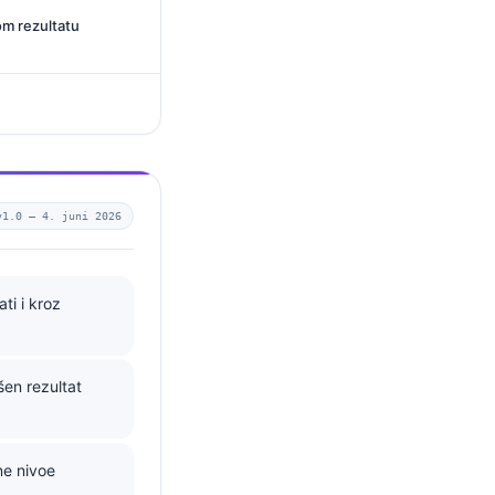
kom rezultatu
v1.0 —
4. juni 2026
ti i kroz
šen rezultat
ne nivoe