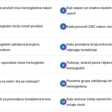
e povisiti nivo hemoglobina nakon
Koji raspon se smatra visokim
visini?
oglobin može ostati povišen
Kada ponoviti CBC nakon vis
globin zahtijeva procjenu
Kako promjene broja eritrocit
onikom
mijenjaju tumačenje
e oponašati visok hemoglobin
Pušenje, bolesti pluća i lijeko
hemoglobin
Posebne grupe zahtijevaju dr
g na visini: šta se očekuje?
hemoglobina
ti za ponovljenu kompletna krvna
Koje testove treba razmotrit
ostaje visok