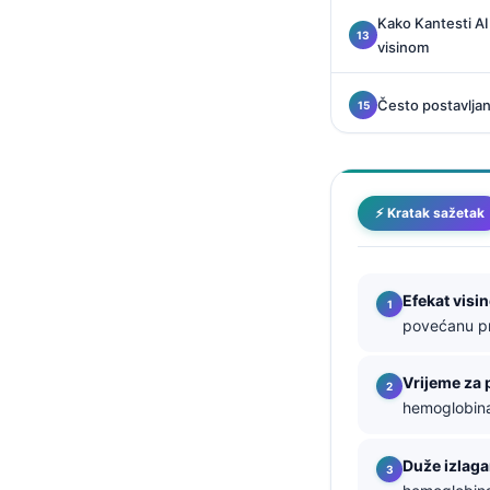
Kako Kantesti A
தமிழ்
visinom
తెలుగు
मराठी
Često postavljan
اردو
বাংলা
Shqip
⚡ Kratak sažetak
Magyar
Slovenščina
Efekat visi
한국어
povećanu pro
Polski
Vrijeme za
Lietuvių kalba
hemoglobina 
Русский
ქართული
Duže izlaga