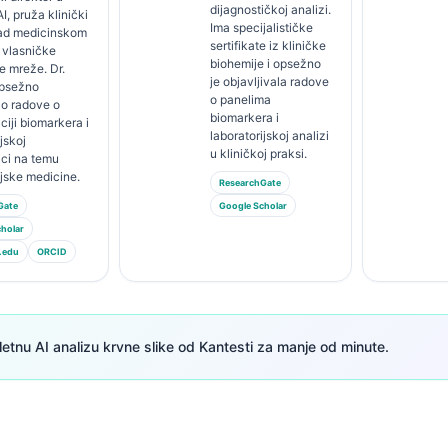
dijagnostičkoj analizi.
I, pruža klinički
Ima specijalističke
ad medicinskom
sertifikate iz kliničke
 vlasničke
biohemije i opsežno
e mreže. Dr.
je objavljivala radove
opsežno
o panelima
ao radove o
biomarkera i
ciji biomarkera i
laboratorijskoj analizi
jskoj
u kliničkoj praksi.
ici na temu
ijske medicine.
ResearchGate
Gate
Google Scholar
holar
.edu
ORCID
tnu AI analizu krvne slike od Kantesti za manje od minute.