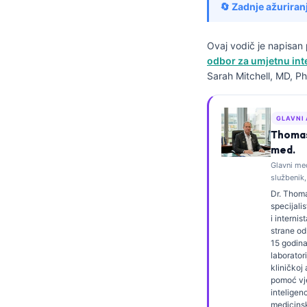
🔄 Zadnje ažuriran
Frysk
Esperanto
Ovaj vodič je napisa
Беларуская мова
odbor za umjetnu inte
Sarah Mitchell, MD, Ph
Татар теле
Кыргызча
GLAVNI
ئۇيغۇرچە
Thomas 
med.
Cebuano
Glavni me
Basa Jawa
službenik,
Dr. Thoma
ພາສາລາວ
specijali
Монгол
i internis
strane od
Afrikaans
15 godina
laboratori
العربية المغربية
kliničkoj 
pomoć vj
Occitan
inteligen
medicinsk