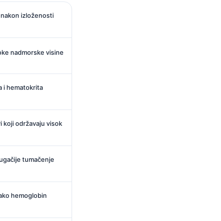
 nakon izloženosti
oke nadmorske visine
a i hematokrita
vi koji održavaju visok
ugačije tumačenje
i ako hemoglobin