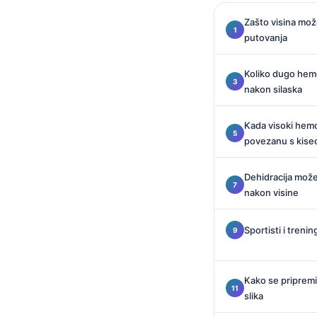
Català
Zašto visina mož
O‘zbekcha
putovanja
Українська
Koliko dugo hem
አማርኛ
nakon silaska
Kiswahili
Kada visoki hemo
ភាសាខ្មែរ
povezanu s kise
ဗမာစာ
ไทย
Dehidracija mož
nakon visine
Tagalog
Tiếng Việt
Sportisti i trenin
Bahasa Melayu
മലയാളം
Kako se pripremi
ಕನ್ನಡ
slika
ગુજરાતી