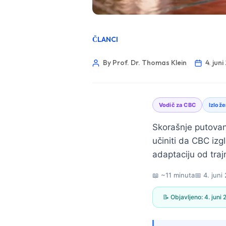
ČLANCI
By Prof. Dr. Thomas Klein
4. jun
Vodič za CBC
Izlože
Skorašnje putovanj
učiniti da CBC izg
adaptaciju od traj
📖 ~11 minuta
📅
4. juni
📝 Objavljeno:
4. juni
Norsk bokmål
Ślōnskŏ gŏdka