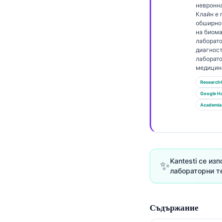
Gàidhlig
невронн
Клайн е 
Euskara
обширно
на биома
Македонски јазик
лаборат
Latviešu valoda
диагност
лаборат
Galego
медицин
অসমীয়া
Research
Google Н
සිංහල
Academia
سنڌي
پښتو
Kantesti се из
✨
Slovenčina
лабораторни те
Hrvatski
Suomi
Съдържание
Қазақ тілі