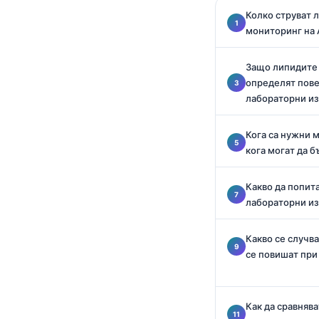
Català
Колко струват 
мониторинг на A
O‘zbekcha
Українська
Защо липидите
አማርኛ
определят пове
лабораторни и
Kiswahili
ភាសាខ្មែរ
Кога са нужни 
кога могат да 
ဗမာစာ
ไทย
Какво да попита
Tagalog
лабораторни из
Tiếng Việt
Какво се случва
Bahasa Melayu
се повишат при
മലയാളം
ಕನ್ನಡ
Как да сравнява
ગુજરાતી