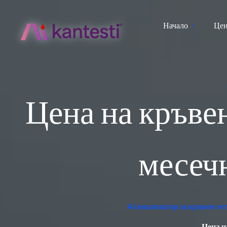
Начало
Цен
Цена на кръвен
месеч
AI анализатор за кръвен т
Цена н