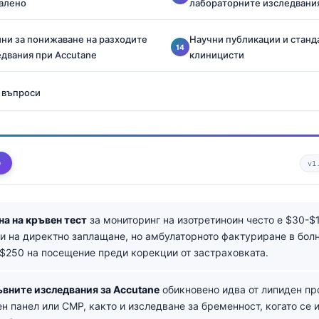
калено
лабораторните изследвани
ни за понижаване на разходите
Научни публикации и станд
едвания при Accutane
клиницисти
 въпроси
е
v1
на на кръвен тест
за мониторинг на изотретиноин често е $30-$
и на директно заплащане, но амбулаторното фактуриране в бол
$250 на посещение преди корекции от застраховката.
ъвните изследвания за Accutane
обикновено идва от липиден пр
н панел или CMP, както и изследване за бременност, когато се и