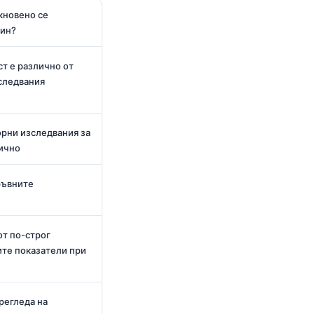
кновено се
оин?
т е различно от
следвания
рни изследвания за
ично
кръвните
от по-строг
те показатели при
прегледа на