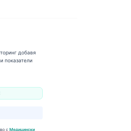
иторинг добавя
ои показатели
E
тво с
Медицински