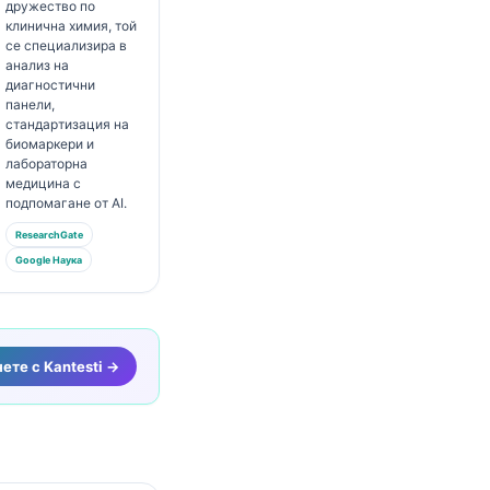
дружество по
клинична химия, той
се специализира в
анализ на
диагностични
панели,
стандартизация на
биомаркери и
лабораторна
медицина с
подпомагане от AI.
ResearchGate
Google Наука
ете с Kantesti →