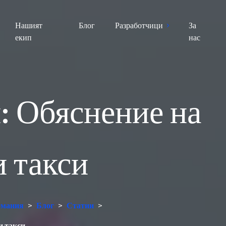
Нашият
Блог
Разработчици
За
екип
нас
н: Обяснение на
 такси
ермания
>
Блог
>
Статии
>
и такси