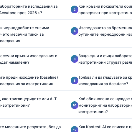
лабораторните изследвания за
Кои кръвни показатели оби
ccutane през 2026 г.?
проверяват при изотретин
 и чернодробните ензими
Изследването за бременнос
чето месечни такси за
рутинните чернодробни из
зследвания
месечни кръвни изследвания и
Защо едни и същи лаборато
бъдат намалени?
изотретиноин струват разл
те преди изходните (baseline)
Трябва ли да гладувате за 
следвания за изотретиноин
изследвания за Accutane?
, ако триглицеридите или ALT
Кой обикновено се нуждае 
 изотретиноин?
мониторинг на лабораторни
изотретиноин?
те месечните резултати, без да
Как Kantesti AI се вписва в 