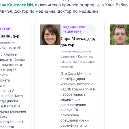
 на Кантести ИИ
, включително приноси от проф. д-р Ханс Вебе
 Мичъл, доктор по медицина, доктор по медицина.
МЕДИЦИНСКИ
АВТОР
РЕЦЕНЗЕНТ
лайн, д-р
Сара Мичъл, д-р,
едицински
доктор
, Кантести АИ
Главен медицински
с Клайн е
съветник - Клинична
иран от борда
патология и вътрешни
 хематолог и
болести
т с над 15
Д-р Сара Мичъл е
пит в
сертифициран
орната
клиничен патолог с
а и
над 18 години опит в
ния от AI
лабораторната
 анализ. Като
медицина и
медицински
диагностичния
в Kantesti AI,
анализ. Тя
урява клиничен
притежава
ърху
специализирани
ската точност
сертификати по
тованата