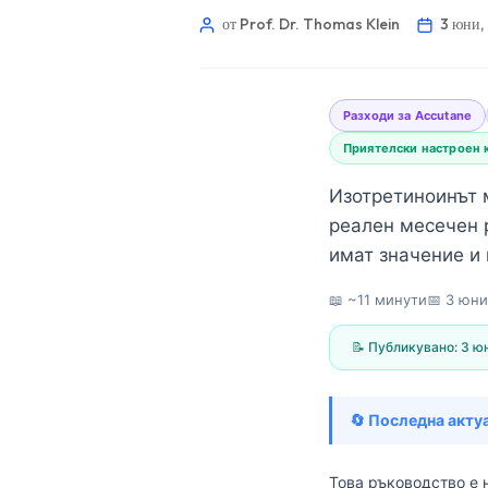
от Prof. Dr. Thomas Klein
3 юни,
Разходи за Accutane
Приятелски настроен 
Изотретиноинът 
реален месечен 
имат значение и
📖 ~11 минути
📅
3 юни
📝 Публикувано:
3 юн
🔄 Последна акту
Norsk bokmål
Ślōnskŏ gŏdka
Това ръководство е 