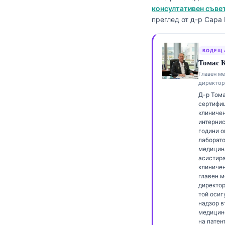
консултативен съвет
Frysk
преглед от д-р Сара
Esperanto
Беларуская мова
ВОДЕЩ 
Татар теле
Томас К
Главен м
Кыргызча
директор
ئۇيغۇرچە
Д-р Тома
сертифиц
Cebuano
клиничен
интернис
Basa Jawa
години о
лаборат
ພາສາລາວ
медицин
асистира
Монгол
клиничен
Afrikaans
главен 
директор 
العربية المغربية
той осиг
надзор в
Occitan
медицин
на патен