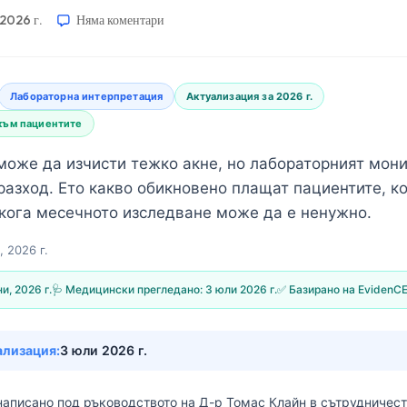
 2026 г.
Няма коментари
Лабораторна интерпретация
Актуализация за 2026 г.
към пациентите
може да изчисти тежко акне, но лабораторният мон
разход. Ето какво обикновено плащат пациентите, к
 кога месечното изследване може да е ненужно.
, 2026 г.
и, 2026 г.
🩺 Медицински прегледано:
3 юли 2026 г.
✅ Базирано на EvidenC
ализация:
3 юли 2026 г.
написано под ръководството на
Д-р Томас Клайн
в сътрудничес