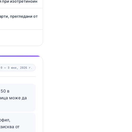
я при изотретиноин
арти, прегледани от
.0 —
3 юни, 2026 г.
150 в
ница може да
офил,
зисква от