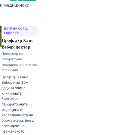
р и медицински
ДОПРИНАСЯЩ
ЕКСПЕРТ
Проф. д-р Ханс
Вебер, доктор
Професор по
лабораторна
медицина и клинична
биохимия
Проф. д-р Ханс
Вебер има 30+
години опит в
клиничната
биохимия,
лабораторната
медицина и
изследванията на
биомаркери. Бивш
президент на
Германското