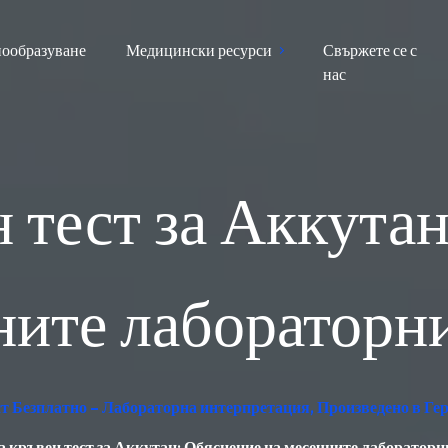
ообразуване
Медицински ресурси
Свържете се с
нас
 тест за Аккута
ните лабораторни
ест Безплатно – Лабораторна интерпретация, Произведено в Г
а кръвен тест за Аккутан: Обяснение на месечните лабораторн