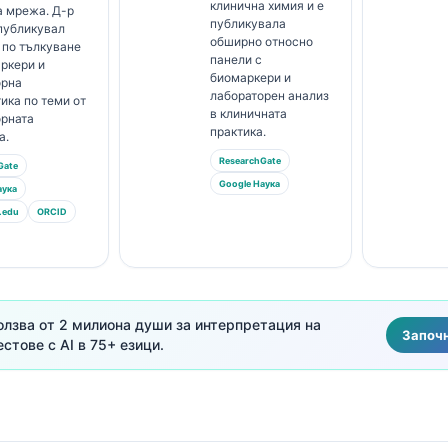
клинична химия и е
а мрежа. Д-р
публикувала
публикувал
обширно относно
 по тълкуване
панели с
ркери и
биомаркери и
орна
лабораторен анализ
ика по теми от
в клиничната
орната
практика.
а.
ResearchGate
Gate
Google Наука
аука
.edu
ORCID
ползва от 2 милиона души за интерпретация на
Започн
стове с AI в 75+ езици.