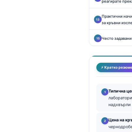
реагирате пре
தமிழ்
Практични начи
తెలుగు
за кръвни изсл
मराठी
اردو
Често задавани
বাংলা
Shqip
Magyar
⚡ Кратко резюм
Slovenščina
한국어
Типична це
Polski
лаборатори
надхвърли 
Lietuvių kalba
Русский
Цена на кр
ქართული
чернодробе