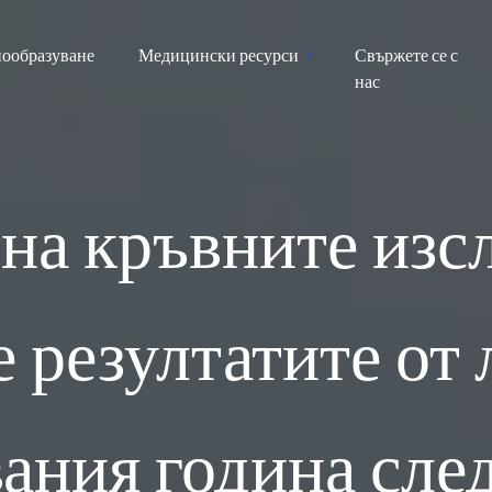
ообразуване
Медицински ресурси
Свържете се с
нас
на кръвните изс
 резултатите от
ания година сле