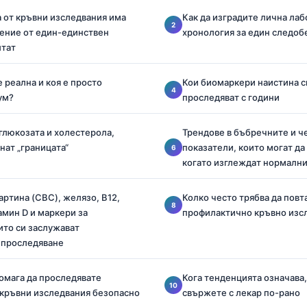
 от кръвни изследвания има
Как да изградите лична ла
ение от един-единствен
хронология за един следоб
лтат
 реална и коя е просто
Кои биомаркери наистина си
ум?
проследяват с години
 глюкозата и холестерола,
Трендове в бъбречните и 
нат „границата“
показатели, които могат да
когато изглеждат нормалн
артина (CBC), желязо, B12,
Колко често трябва да повт
амин D и маркери за
профилактично кръвно изс
ито си заслужават
 проследяване
помага да проследявате
Кога тенденцията означава,
 кръвни изследвания безопасно
свържете с лекар по-рано