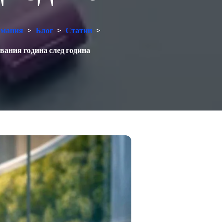
ермания
>
Блог
>
Статии
>
вания година след година