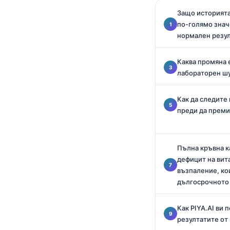
Català
Защо историята
по-голямо знач
O‘zbekcha
нормален резу
Українська
አማርኛ
Каква промяна е
лабораторен ш
Kiswahili
ភាសាខ្មែរ
Как да следите
ဗမာစာ
преди да преми
ไทย
Tagalog
Пълна кръвна к
дефицит на вит
Tiếng Việt
възпаление, ко
Bahasa Melayu
дългосрочното
മലയാളം
Как PIYA.AI ви 
ಕನ್ನಡ
резултатите от
ગુજરાતી