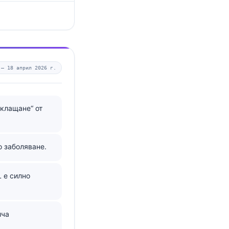
 —
18 април 2026 г.
оклащане“ от
о заболяване.
 е силно
ича