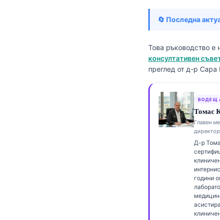
Frysk
🔄 Последна акту
Esperanto
Беларуская мова
Това ръководство е 
консултативен съвет
Татар теле
преглед от д-р Сара
Кыргызча
ئۇيغۇرچە
ВОДЕЩ 
Cebuano
Томас К
Главен м
Basa Jawa
директор
ພາສາລາວ
Д-р Тома
сертифиц
Монгол
клиничен
интернис
Afrikaans
години о
лаборат
العربية المغربية
медицин
Occitan
асистира
клиничен