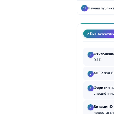
தமிழ்
Научни публика
తెలుగు
मराठी
اردو
⚡ Кратко резюм
বাংলা
Shqip
Отклонение
Magyar
0.1%.
Slovenščina
еGFR
под 6
한국어
Polski
Феритин
по
Lietuvių kalba
специфично
Русский
Витамин D
ქართული
недостатъч