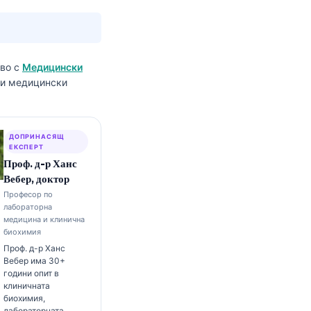
тво с
Медицински
р и медицински
ДОПРИНАСЯЩ
ЕКСПЕРТ
Проф. д-р Ханс
Вебер, доктор
Професор по
лабораторна
медицина и клинична
биохимия
Проф. д-р Ханс
Вебер има 30+
години опит в
клиничната
биохимия,
лабораторната