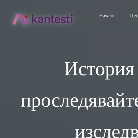
Начало
Цен
История 
проследявайте
изследв