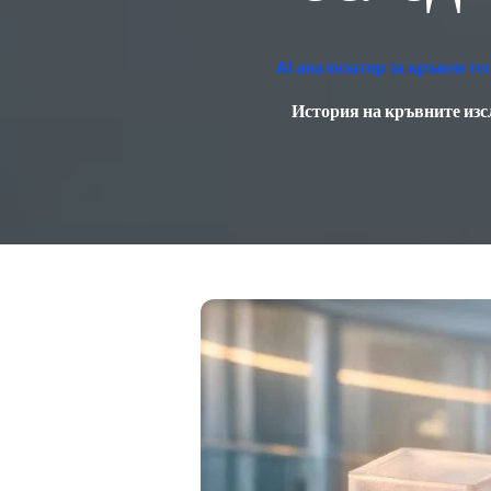
AI анализатор за кръвен т
История на кръвните изс