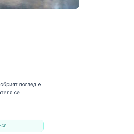
обрият поглед е
ателя се
enCE