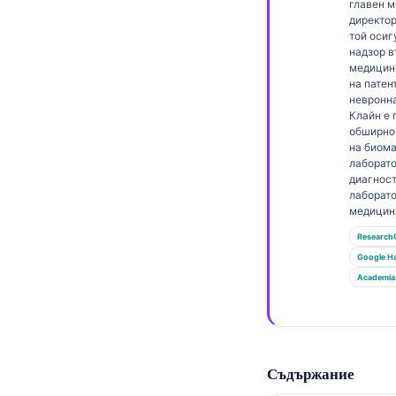
Gàidhlig
главен 
директор 
Euskara
той осиг
надзор в
Македонски јазик
медицин
на патен
Latviešu valoda
невронн
Клайн е 
Galego
обширно
অসমীয়া
на биома
лаборат
සිංහල
диагност
лаборат
سنڌي
медицин
پښتو
Research
Google Н
Academia
Slovenčina
Hrvatski
Suomi
Съдържание
Қазақ тілі