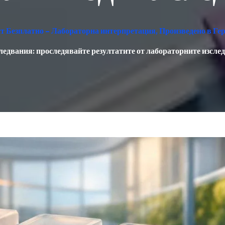
ест Безплатно – Лабораторна интерпретация, Произведено в Г
ледвания: проследявайте резултатите от лабораторните изслед