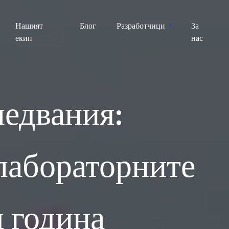
Нашият
Блог
Разработчици
За
екип
нас
ледвания:
 лабораторните
д година