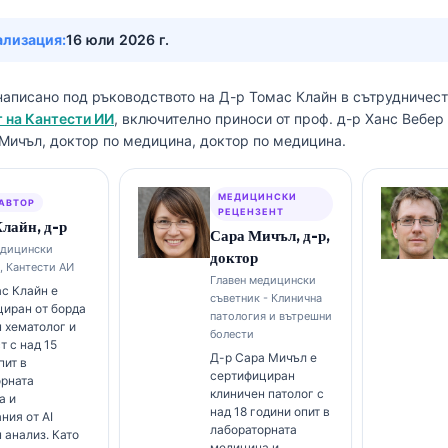
ализация:
16 юли 2026 г.
написано под ръководството на
Д-р Томас Клайн
в сътрудничес
 на Кантести ИИ
, включително приноси от проф. д-р Ханс Вебе
 Мичъл, доктор по медицина, доктор по медицина.
МЕДИЦИНСКИ
АВТОР
РЕЦЕНЗЕНТ
лайн, д-р
Сара Мичъл, д-р,
едицински
доктор
, Кантести АИ
Главен медицински
с Клайн е
съветник - Клинична
иран от борда
патология и вътрешни
 хематолог и
болести
т с над 15
Д-р Сара Мичъл е
пит в
сертифициран
орната
клиничен патолог с
а и
над 18 години опит в
ния от AI
лабораторната
 анализ. Като
медицина и