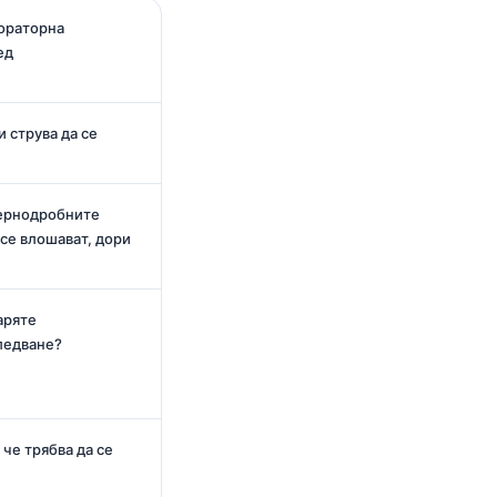
бораторна
ед
 струва да се
чернодробните
 се влошават, дори
и
аряте
ледване?
 че трябва да се