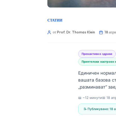
СТАТИИ
от Prof. Dr. Thomas Klein
18 апр
Превантивно здраве
Приятелски настроен 
Единичен нормал
вашата базова ст
„разминават“ зае
📖 ~12 минути
📅
18 ап
Norsk bokmål
📝 Публикувано:
18 а
Ślōnskŏ gŏdka