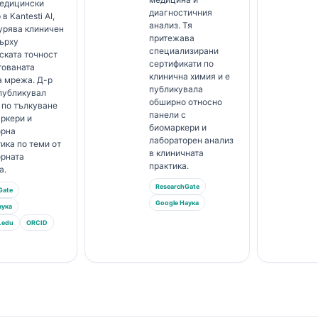
медицински
диагностичния
в Kantesti AI,
анализ. Тя
урява клиничен
притежава
ърху
специализирани
ската точност
сертификати по
тованата
клинична химия и е
а мрежа. Д-р
публикувала
публикувал
обширно относно
 по тълкуване
панели с
ркери и
биомаркери и
орна
лабораторен анализ
ика по теми от
в клиничната
орната
практика.
а.
ResearchGate
Gate
Google Наука
аука
.edu
ORCID