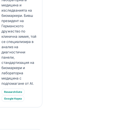
медицина и
изследванията на
биомаркери. Бивш
президент на
Германското
дружество по
клинична химия, той
се специализира в
анализ на
диагностични
панели,
стандартизация на
биомаркери и
лабораторна
медицина с
подпомагане от AI.
ResearchGate
Google Наука