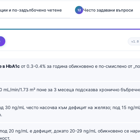
ции и по-задълбочено четене
Често задавани въпроси
е
v1.0
 в HbA1c
от 0.3-0.4% за година обикновено е по-смислено от „п
0 mL/min/1.73 m² поне за 3 месеца подсказва хронично бъбречн
д 30 ng/mL често насочва към дефицит на желязо; под 15 ng/mL
.
под 20 ng/mL е дефицит, докато 20-29 ng/mL обикновено се нар
ност.