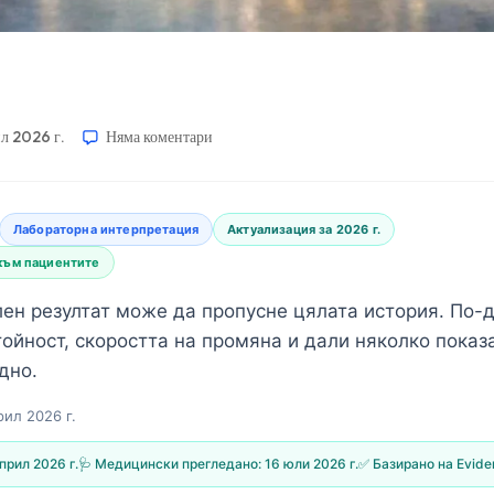
ил 2026 г.
Няма коментари
Лабораторна интерпретация
Актуализация за 2026 г.
към пациентите
ен резултат може да пропусне цялата история. По-д
ойност, скоростта на промяна и дали няколко показ
дно.
рил 2026 г.
прил 2026 г.
🩺 Медицински прегледано:
16 юли 2026 г.
✅ Базирано на Evid