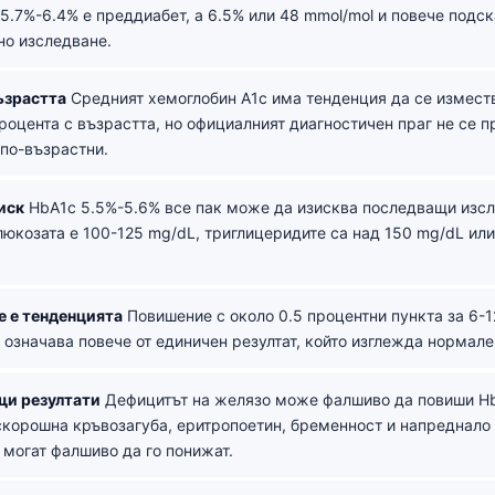
 5.7%-6.4% е преддиабет, а 6.5% или 48 mmol/mol и повече подс
но изследване.
ъзрастта
Средният хемоглобин A1c има тенденция да се изместв
процента с възрастта, но официалният диагностичен праг не се 
 по-възрастни.
иск
HbA1c 5.5%-5.6% все пак може да изисква последващи изсл
глюкозата е 100-125 mg/dL, триглицеридите са над 150 mg/dL ил
е е тенденцията
Повишение с около 0.5 процентни пункта за 6-
 означава повече от единичен резултат, който изглежда нормале
и резултати
Дефицитът на желязо може фалшиво да повиши Hb
скорошна кръвозагуба, еритропоетин, бременност и напреднало
 могат фалшиво да го понижат.