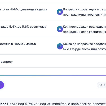
ето за HbA1c дава подвеждаща
Възрастни хора: един и съ
праг, различна терапевтичн
 защо 5.4% до 5.6% заслужава
Кои последващи изследвани
подходящи след граничен 
ромяна в HbA1c има във
Какво да направите следващ
ви е твърде висок или почт
 въпроси
е
v1.0
праг
HbA1c под 5.7% или под 39 mmol/mol е нормален за повече