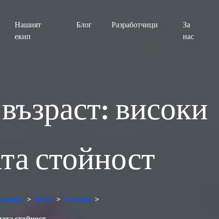
Нашият
Блог
Разработчици
За
екип
нас
възраст: високи
ата стойност
ермания
>
Блог
>
Статии
>
ната стойност