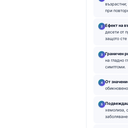
възрастни;
தமிழ்
при повтор
తెలుగు
Ефект на в
मराठी
десети от 
اردو
защото сте
বাংলা
Граничен р
Shqip
на гладно 
Magyar
симптоми.
Slovenščina
От значени
한국어
обикновено
Polski
Lietuvių kalba
Подвеждащ
хемолиза, 
Русский
заболяване
ქართული