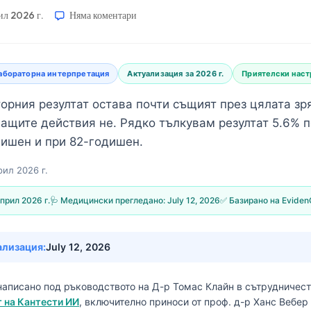
ил 2026 г.
Няма коментари
абораторна интерпретация
Актуализация за 2026 г.
Приятелски наст
орния резултат остава почти същият през цялата зря
ващите действия не. Рядко тълкувам резултат 5.6% 
дишен и при 82-годишен.
рил 2026 г.
прил 2026 г.
🩺 Медицински прегледано:
July 12, 2026
✅ Базирано на Eviden
ализация:
July 12, 2026
написано под ръководството на
Д-р Томас Клайн
в сътрудничес
 на Кантести ИИ
, включително приноси от проф. д-р Ханс Вебе