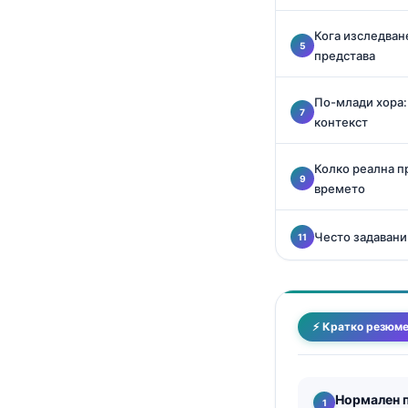
Català
Кога изследван
O‘zbekcha
представа
Українська
По-млади хора:
አማርኛ
контекст
Kiswahili
ភាសាខ្មែរ
Колко реална п
времето
ဗမာစာ
ไทย
Често задавани
Tagalog
Tiếng Việt
Bahasa Melayu
⚡ Кратко резюм
മലയാളം
ಕನ್ನಡ
Нормален 
ગુજરાતી