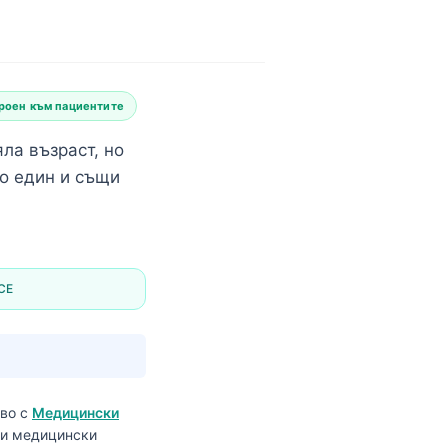
роен към пациентите
ла възраст, но
по един и същи
CE
тво с
Медицински
р и медицински