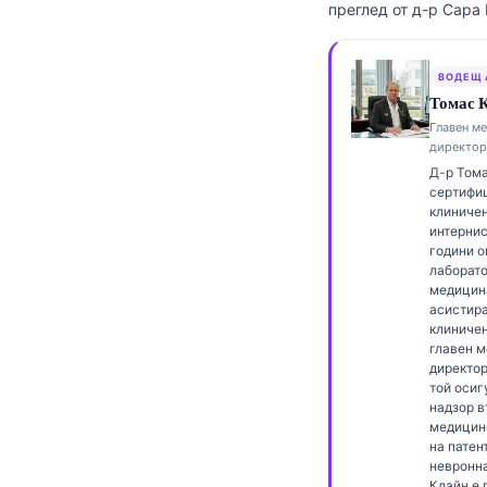
преглед от д-р Сара
Frysk
Esperanto
ВОДЕЩ 
Беларуская мова
Томас К
Главен м
Татар теле
директор
Кыргызча
Д-р Тома
сертифиц
ئۇيغۇرچە
клиничен
интернис
Cebuano
години о
лаборат
Basa Jawa
медицин
ພາສາລາວ
асистира
клиничен
Монгол
главен 
директор 
Afrikaans
той осиг
надзор в
العربية المغربية
медицин
на патен
Occitan
невронн
Клайн е 