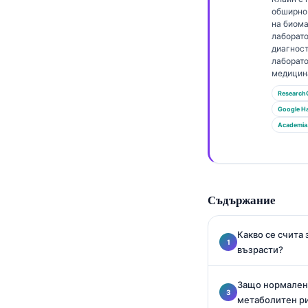
Gàidhlig
обширно
Euskara
на биома
лаборат
Македонски јазик
диагност
лаборат
Latviešu valoda
медицин
Galego
Research
Google Н
অসমীয়া
Academia
සිංහල
سنڌي
پښتو
Съдържание
Slovenčina
Какво се счита
възрасти?
Hrvatski
Suomi
Защо нормален 
Қазақ тілі
метаболитен р