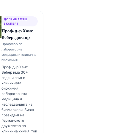
ДОПРИНАСЯЩ
ЕКСПЕРТ
Проф. д-р Ханс
Вебер, доктор
Професор по
лабораторна
медицина и клинична
биохимия
Проф. д-р Ханс
Вебер има 30+
години опит в
клиничната
биохимия,
лабораторната
медицина и
изследванията на
биомаркери. Бивш
президент на
Германското
дружество по
клинична химия, той