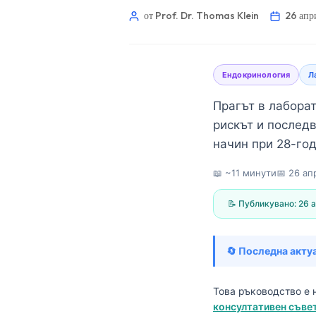
от Prof. Dr. Thomas Klein
26 апр
Ендокринология
Л
Прагът в лаборат
рискът и послед
начин при 28-го
📖 ~11 минути
📅
26 ап
📝 Публикувано:
26 а
🔄 Последна акту
Norsk bokmål
Това ръководство е 
консултативен съвет
Ślōnskŏ gŏdka