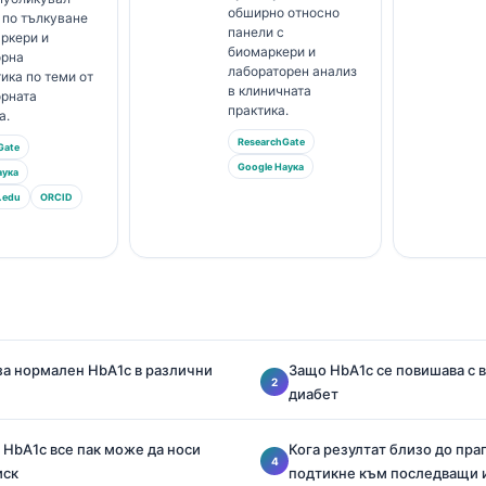
обширно относно
 по тълкуване
панели с
ркери и
биомаркери и
орна
лабораторен анализ
ика по теми от
в клиничната
орната
практика.
а.
ResearchGate
Gate
Google Наука
аука
.edu
ORCID
 за нормален HbA1c в различни
Защо HbA1c се повишава с 
диабет
HbA1c все пак може да носи
Кога резултат близо до праг
иск
подтикне към последващи 