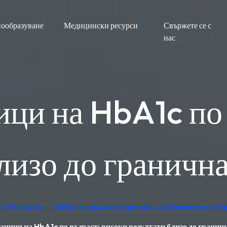
ообразуване
Медицински ресурси
Свържете се с
нас
ци на HbA1c по 
лизо до граничн
ест Безплатно – Лабораторна интерпретация, Произведено в Г
ници на HbA1c по възраст: високи резултати близо до гранич