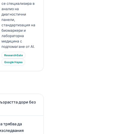
се специализира в
анализ на
диагностични
панели,
стандартизация на
биомаркери и
лабораторна
медицина с
подпомагане от AI.
ResearchGate
Google Наука
възрастта дори без
а трябва да
изследвания