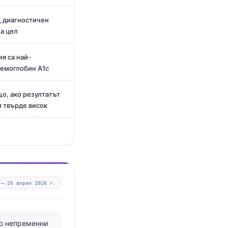
щ диагностичен
а цел
я са най-
хемоглобин A1c
о, ако резултатът
и твърде висок
 —
26 април 2026 г.
то непременни