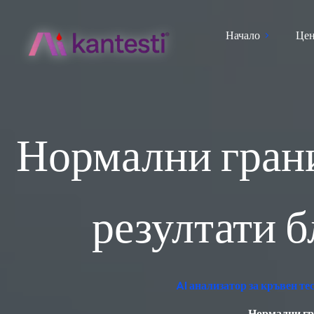
Начало
Цен
Нормални грани
резултати б
AI анализатор за кръвен т
Нормални гра