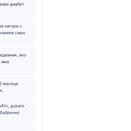
казва диабет
а нагоре с
променя само
едвания, ако
и има
12 месеца
н.
A1c, докато
 бъбречно