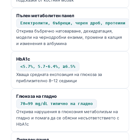
Пълен метаболитен панел
Електролити, бъбреци, черен дроб, протеини
Открива бъбречно натоварване, дехидратация,
модели на чернодробни ензими, промени в калция
и изменения в албумина
HbA1c
<5.7%, 5.7-6.4%, ≥6.5%
Хваща средната експозиция на глюкоза за
приблизително 8–12 седмици
Глюкоза на гладно
70–99 mg/dL типично на гладно
Открива нарушения в глюкозния метаболизъм на
гладно и помага да се обясни несъответствието с
HbA1c
Липиден панел