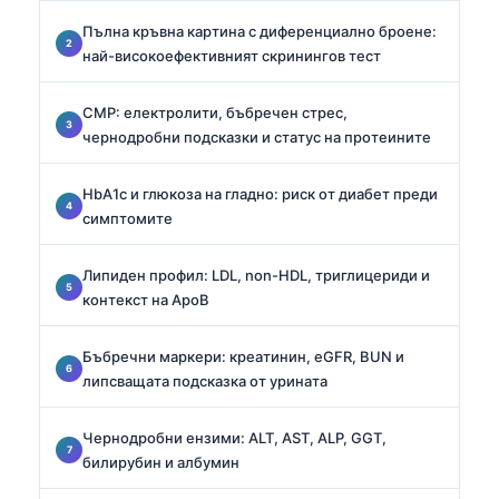
Пълна кръвна картина с диференциално броене:
най-високоефективният скринингов тест
CMP: електролити, бъбречен стрес,
чернодробни подсказки и статус на протеините
HbA1c и глюкоза на гладно: риск от диабет преди
симптомите
Липиден профил: LDL, non-HDL, триглицериди и
контекст на ApoB
Бъбречни маркери: креатинин, eGFR, BUN и
липсващата подсказка от урината
Чернодробни ензими: ALT, AST, ALP, GGT,
билирубин и албумин