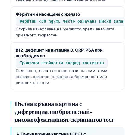
Феритин и насищане с желязо
Феритин <30 ng/mL често означава ниски запаси
Открива изчерпване на желязото преди анемията
при много възрастни
B12, дефицит на витамин D, CRP, PSA при
необходимост
Гранични стойности според контекста
Полезно е, когато се съпостави със симптоми,
възраст, хранене, планове за бременност или
рискови фактори
Пълна кръвна картина с
диференциално броене: най-
високоефективният скринингов тест
A
Пълна кръвна картина (CBC) с