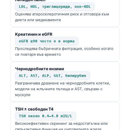
LDL, HDL, триглицериди, non-HDL
Оценява атеросклеротичния риск и отговора към
диета или медикаменти
Креатинин и eGFR
eGFR ≥90 често е в норма
Проследява бъбречната филтрация, особено когато
се повтаря във времето
Чернодробните ензими
ALT, AST, ALP, GGT, билирубин
Разграничава дразнене на чернодробните клетки,
модели на жлъчните пътища и AST, свързан с
мускули
TSH ± свободен T4
TSH около 0.4–4.0 mIU/L
Високоефективен скрининг за недостатъчна или
свръхактивна функция на щитовидната жлеза