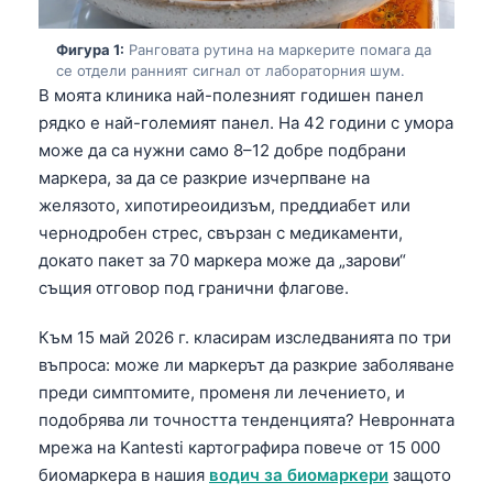
Фигура 1:
Ранговата рутина на маркерите помага да
се отдели ранният сигнал от лабораторния шум.
В моята клиника най-полезният годишен панел
рядко е най-големият панел. На 42 години с умора
може да са нужни само 8–12 добре подбрани
маркера, за да се разкрие изчерпване на
желязото, хипотиреоидизъм, преддиабет или
чернодробен стрес, свързан с медикаменти,
докато пакет за 70 маркера може да „зарови“
същия отговор под гранични флагове.
Към 15 май 2026 г. класирам изследванията по три
въпроса: може ли маркерът да разкрие заболяване
преди симптомите, променя ли лечението, и
подобрява ли точността тенденцията? Невронната
мрежа на Kantesti картографира повече от 15 000
биомаркера в нашия
водич за биомаркери
защото