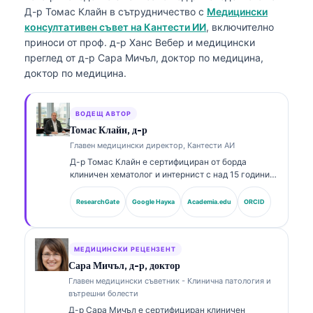
Д-р Томас Клайн
в сътрудничество с
Медицински
консултативен съвет на Кантести ИИ
, включително
приноси от проф. д-р Ханс Вебер и медицински
преглед от д-р Сара Мичъл, доктор по медицина,
доктор по медицина.
ВОДЕЩ АВТОР
Томас Клайн, д-р
Главен медицински директор, Кантести АИ
Д-р Томас Клайн е сертифициран от борда
клиничен хематолог и интернист с над 15 години
опит в лабораторната медицина и асистирания от
AI клиничен анализ. Като главен медицински
ResearchGate
Google Наука
Academia.edu
ORCID
директор в Kantesti AI, той осигурява клиничен
надзор върху медицинската точност на
патентованата невронна мрежа. Д-р Клайн е
публикувал обширно по тълкуване на биомаркери
МЕДИЦИНСКИ РЕЦЕНЗЕНТ
и лабораторна диагностика по теми от
Сара Мичъл, д-р, доктор
лабораторната медицина.
Главен медицински съветник - Клинична патология и
вътрешни болести
Д-р Сара Мичъл е сертифициран клиничен