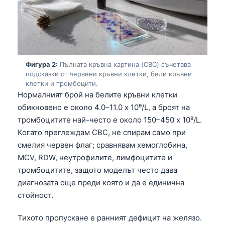
Фигура 2:
Пълната кръвна картина (CBC) съчетава
подсказки от червени кръвни клетки, бели кръвни
клетки и тромбоцити.
Нормалният брой на белите кръвни клетки
обикновено е около 4.0–11.0 x 10⁹/L, а броят на
тромбоцитите най-често е около 150–450 x 10⁹/L.
Когато преглеждам CBC, не спирам само при
смелия червен флаг; сравнявам хемоглобина,
MCV, RDW, неутрофилите, лимфоцитите и
тромбоцитите, защото моделът често дава
диагнозата още преди която и да е единична
стойност.
Тихото пропускане е ранният дефицит на желязо.