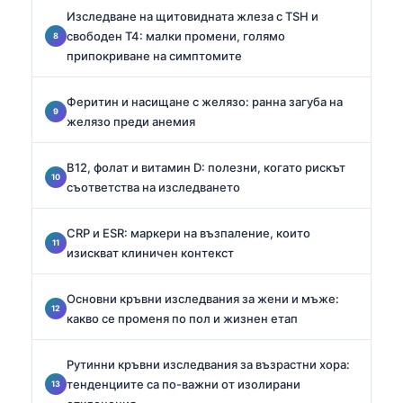
Изследване на щитовидната жлеза с TSH и
свободен T4: малки промени, голямо
припокриване на симптомите
Феритин и насищане с желязо: ранна загуба на
желязо преди анемия
B12, фолат и витамин D: полезни, когато рискът
съответства на изследването
CRP и ESR: маркери на възпаление, които
изискват клиничен контекст
Основни кръвни изследвания за жени и мъже:
какво се променя по пол и жизнен етап
Рутинни кръвни изследвания за възрастни хора:
тенденциите са по-важни от изолирани