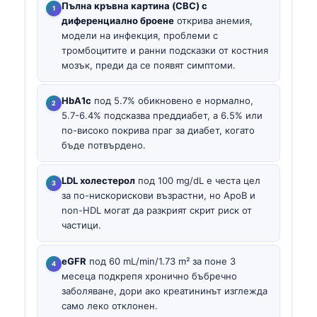
Пълна кръвна картина (CBC) с
диференциално броене
открива анемия,
модели на инфекция, проблеми с
тромбоцитите и ранни подсказки от костния
мозък, преди да се появят симптоми.
HbA1c
под 5.7% обикновено е нормално,
5.7-6.4% подсказва преддиабет, а 6.5% или
по-високо покрива праг за диабет, когато
бъде потвърдено.
LDL холестерол
под 100 mg/dL е честа цел
за по-нискорискови възрастни, но ApoB и
non-HDL могат да разкрият скрит риск от
частици.
еGFR
под 60 mL/min/1.73 m² за поне 3
месеца подкрепя хронично бъбречно
заболяване, дори ако креатининът изглежда
само леко отклонен.