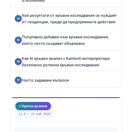
отклонения
Кои резултати от кръвни изследвания се нуждаят
от тенденции, преди да предприемете действия
Популярни добавки към кръвни изследвания,
които често създават объркване
Как AI кръвен анализ с Kantesti интерпретира
безопасно рутинни кръвни изследвания
Често задавани въпроси
⚡ Кратко резюме
v1.0 —
15 май 2026