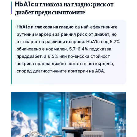
HbA1c и глюкоза на гладно: риск от
диабет преди симптомите
HbA1c и глюкоза на гладно
са най-ефективните
рутинни маркери за ранния риск от диабет, но
отговарят на различни въпроси. HbA1c под 5.7%
обикновено е нормален, 5.7–6.4% подсказва
преддиабет, а 6.5% или по-висока стойност
покрива праг за диабет, когато е потвърдено,
според диагностичните критерии на ADA.