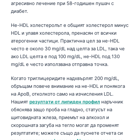
агресивно лечение при 58-годишен пушач с
Català
диабет.
O‘zbekcha
Нe-HDL холестеролът е общият холестерол минус
Українська
HDL и улавя холестерола, пренасян от всички
አማርኛ
атерогенни частици. Практична цел за не-HDL
Kiswahili
често е около 30 mg/dL над целта за LDL, така че
ако LDL целта е под 100 mg/dL, не-HDL под 130
ភាសាខ្មែរ
mg/dL е често използвана отправна точка.
ဗမာစာ
ไทย
Когато триглицеридите надхвърлят 200 mg/dL,
обръщам повече внимание на не-HDL и понякога
Tagalog
на ApoB, отколкото само на изчисления LDL.
Tiếng Việt
Нашият
резултати от липиден профил
наръчник
Bahasa Melayu
обяснява защо проба на гладно, статусът на
щитовидната жлеза, приемът на алкохол и
മലയാളം
скорошната загуба на тегло могат да променят
ಕನ್ನಡ
резултатите; можете също да пуснете отчета си
ગુજરાતી