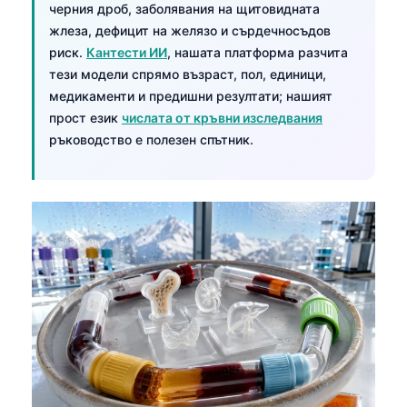
черния дроб, заболявания на щитовидната
жлеза, дефицит на желязо и сърдечносъдов
риск.
Кантести ИИ
, нашата платформа разчита
тези модели спрямо възраст, пол, единици,
медикаменти и предишни резултати; нашият
прост език
числата от кръвни изследвания
ръководство е полезен спътник.