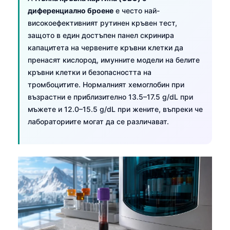
диференциално броене
е често най-
високоефективният рутинен кръвен тест,
защото в един достъпен панел скринира
капацитета на червените кръвни клетки да
пренасят кислород, имунните модели на белите
кръвни клетки и безопасността на
тромбоцитите. Нормалният хемоглобин при
възрастни е приблизително 13.5–17.5 g/dL при
мъжете и 12.0–15.5 g/dL при жените, въпреки че
лабораториите могат да се различават.