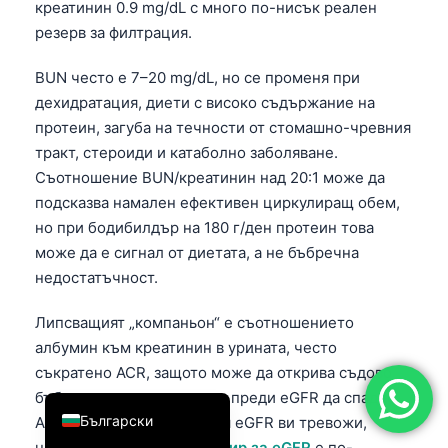
креатинин 0.9 mg/dL с много по-нисък реален
简体中文
резерв за филтрация.
Română
BUN често е 7–20 mg/dL, но се променя при
Türkçe
дехидратация, диети с високо съдържание на
Ελληνικά
протеин, загуба на течности от стомашно-чревния
тракт, стероиди и катаболно заболяване.
Português
Съотношение BUN/креатинин над 20:1 може да
Español
подсказва намален ефективен циркулиращ обем,
Italiano
но при бодибилдър на 180 г/ден протеин това
може да е сигнал от диетата, а не бъбречна
עִבְרִית
недостатъчност.
Français
العربية
Липсващият „компаньон“ е съотношението
албумин към креатинин в урината, често
Deutsch
съкратено ACR, защото може да открива съдово
English
бъбречно увреждане още преди eGFR да спадне.
Български
Ако тенденцията на вашия eGFR ви тревожи,
нашият
възрастов ориентир за eGFR
е по-