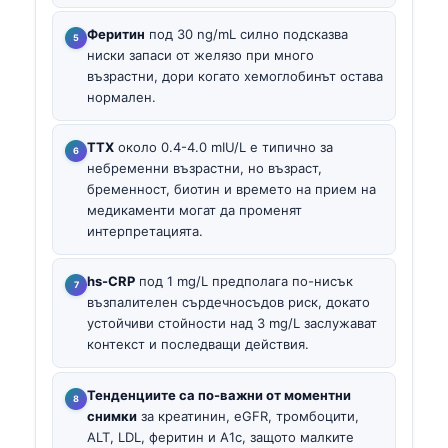
Феритин
под 30 ng/mL силно подсказва
ниски запаси от желязо при много
възрастни, дори когато хемоглобинът остава
нормален.
ТТХ
около 0.4-4.0 mIU/L е типично за
небременни възрастни, но възраст,
бременност, биотин и времето на прием на
медикаменти могат да променят
интерпретацията.
hs-CRP
под 1 mg/L предполага по-нисък
възпалителен сърдечносъдов риск, докато
устойчиви стойности над 3 mg/L заслужават
контекст и последващи действия.
Тенденциите са по-важни от моментни
снимки
за креатинин, eGFR, тромбоцити,
ALT, LDL, феритин и A1c, защото малките