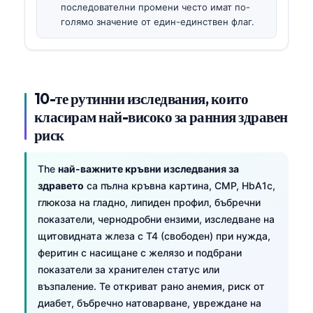
последователни промени често имат по-
голямо значение от един-единствен флаг.
10-те рутинни изследвания, които
класирам най-високо за ранния здравен
риск
The
най-важните кръвни изследвания за
здравето
са пълна кръвна картина, CMP, HbA1c,
глюкоза на гладно, липиден профил, бъбречни
показатели, чернодробни ензими, изследване на
щитовидната жлеза с T4 (свободен) при нужда,
феритин с насищане с желязо и подбрани
показатели за хранителен статус или
възпаление. Те откриват рано анемия, риск от
диабет, бъбречно натоварване, увреждане на