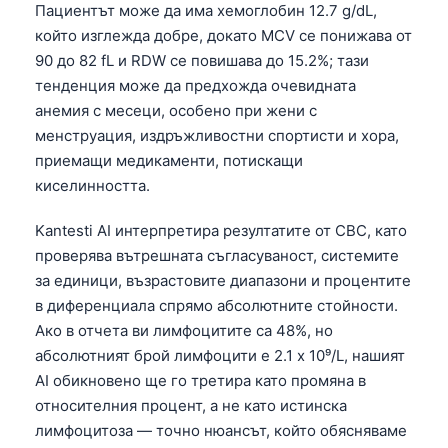
Пациентът може да има хемоглобин 12.7 g/dL,
който изглежда добре, докато MCV се понижава от
90 до 82 fL и RDW се повишава до 15.2%; тази
тенденция може да предхожда очевидната
анемия с месеци, особено при жени с
менструация, издръжливостни спортисти и хора,
приемащи медикаменти, потискащи
киселинността.
Kantesti AI интерпретира резултатите от CBC, като
проверява вътрешната съгласуваност, системите
за единици, възрастовите диапазони и процентите
в диференциала спрямо абсолютните стойности.
Ако в отчета ви лимфоцитите са 48%, но
абсолютният брой лимфоцити е 2.1 x 10⁹/L, нашият
AI обикновено ще го третира като промяна в
относителния процент, а не като истинска
лимфоцитоза — точно нюансът, който обясняваме