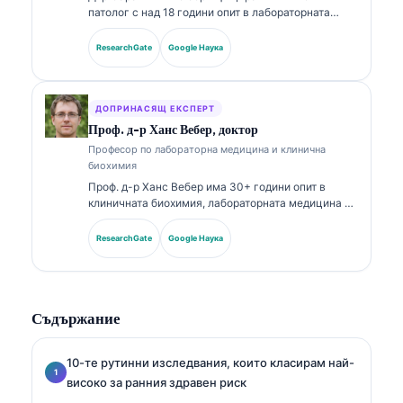
патолог с над 18 години опит в лабораторната
медицина и диагностичния анализ. Тя притежава
специализирани сертификати по клинична химия и
ResearchGate
Google Наука
е публикувала обширно относно панели с
биомаркери и лабораторен анализ в клиничната
практика.
ДОПРИНАСЯЩ ЕКСПЕРТ
Проф. д-р Ханс Вебер, доктор
Професор по лабораторна медицина и клинична
биохимия
Проф. д-р Ханс Вебер има 30+ години опит в
клиничната биохимия, лабораторната медицина и
изследванията на биомаркери. Бивш президент на
Германското дружество по клинична химия, той
ResearchGate
Google Наука
се специализира в анализ на диагностични
панели, стандартизация на биомаркери и
лабораторна медицина с подпомагане от AI.
Съдържание
10-те рутинни изследвания, които класирам най-
високо за ранния здравен риск