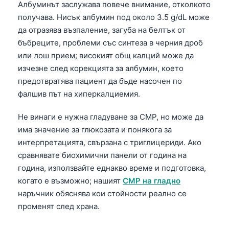
Албуминът заслужава повече внимание, отколкото
получава. Нисък албумин под около 3.5 g/dL може
да отразява възпаление, загуба на белтък от
бъбреците, проблеми със синтеза в черния дроб
или лош прием; високият общ калций може да
изчезне след корекцията за албумин, което
предотвратява пациент да бъде насочен по
фалшив път на хиперкалциемия.
Не винаги е нужна гладуване за CMP, но може да
има значение за глюкозата и понякога за
интерпретацията, свързана с триглицериди. Ако
сравнявате биохимични панели от година на
година, използвайте еднакво време и подготовка,
когато е възможно; нашият
CMP на гладно
наръчник обяснява кои стойности реално се
променят след храна.