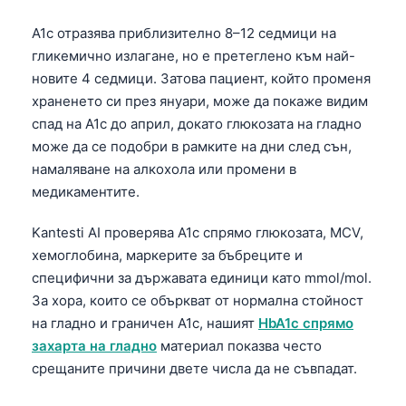
A1c отразява приблизително 8–12 седмици на
гликемично излагане, но е претеглено към най-
новите 4 седмици. Затова пациент, който променя
храненето си през януари, може да покаже видим
спад на A1c до април, докато глюкозата на гладно
може да се подобри в рамките на дни след сън,
намаляване на алкохола или промени в
медикаментите.
Kantesti AI проверява A1c спрямо глюкозата, MCV,
хемоглобина, маркерите за бъбреците и
специфични за държавата единици като mmol/mol.
За хора, които се объркват от нормална стойност
на гладно и граничен A1c, нашият
HbA1c спрямо
захарта на гладно
материал показва често
Norsk bokmål
срещаните причини двете числа да не съвпадат.
Ślōnskŏ gŏdka