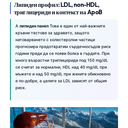
Липиден профил: LDL, non-HDL,
Frysk
триглицериди и контекст на ApoB
Esperanto
Беларуская мова
A
липиден панел
Това е един от най-важните
кръвни тестове за здравето, защото
Татар теле
натоварването с холестеролни частици
Кыргызча
прогнозира предотвратим сърдечносъдов риск
ئۇيغۇرچە
години преди да се появи болка в гърдите. При
много възрастни триглицериди под 150 mg/dL
Cebuano
се считат за нормални, HDL над 40 mg/dL при
Basa Jawa
мъжете и над 50 mg/dL при жените обикновено
е по-добре, а целите за LDL зависят от общия
ພາສາລາວ
риск.
Монгол
Afrikaans
العربية المغربية
Occitan