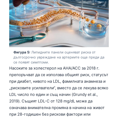
Gàidhlig
Euskara
Македонски јазик
Latviešu valoda
Galego
অসমীয়া
Фигура 5:
Липидните панели оценяват риска от
සිංහල
дългосрочно увреждане на артериите още преди да
سنڌي
се появят симптоми.
Насоките за холестерол на AHA/ACC за 2018 г.
پښتو
препоръчват да се използва общият риск, статусът
при диабет, нивото на LDL, фамилната анамнеза и
Slovenčina
„рисковите усилватели“, вместо да се лекува всяко
LDL число по един и същ начин (Grundy et al.,
Hrvatski
2019). Същият LDL-C от 128 mg/dL може да
Suomi
означава внимателна промяна в начина на живот
Қазақ тілі
при 28-годишен без рискови фактори или