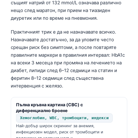
същият натрий от 132 mmol/L означава различно
нещо след маратон, при прием на тиазиден
диуретик или по време на пневмония.
Практичният трик е да не назначавате всичко.
Назначавате достатъчно, за да уловите често
срещан риск без симптоми, а после повтаряте
правилните маркери в правилния интервал: HbA1c
на всеки 3 месеца при промяна на лечението на
диабет, липиди след 6–12 седмици на статин и
феритин 8–12 седмици след съществена
интервенция с желязо.
Пълна кръвна картина (CBC) с
диференциално броене
Хемоглобин, WBC, тромбоцити, индекси
Най-добър широк скрининг за анемия,
инфекциозен модел, риск от тромбоцити и
подсказки от костния мозък