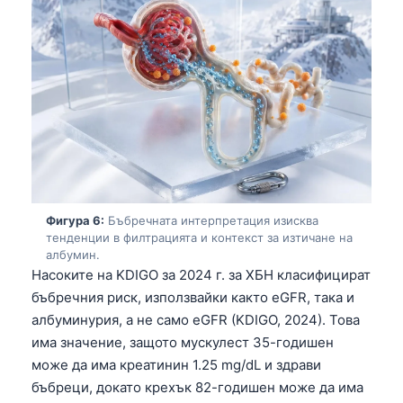
Čeština
日本語
Eesti
Azərbaycan dili
Bosanski
Svenska
Српски језик
Íslenska
Фигура 6:
Бъбречната интерпретация изисква
тенденции в филтрацията и контекст за изтичане на
Հայերեն
албумин.
Насоките на KDIGO за 2024 г. за ХБН класифицират
Bahasa Indonesia
бъбречния риск, използвайки както eGFR, така и
हिन्दी
албуминурия, а не само eGFR (KDIGO, 2024). Това
Nederlands
има значение, защото мускулест 35-годишен
може да има креатинин 1.25 mg/dL и здрави
Dansk
бъбреци, докато крехък 82-годишен може да има
فارسی