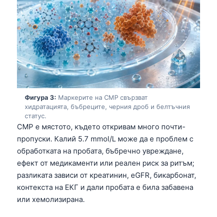
Фигура 3:
Маркерите на CMP свързват
хидратацията, бъбреците, черния дроб и белтъчния
статус.
CMP е мястото, където откривам много почти-
пропуски. Калий 5.7 mmol/L може да е проблем с
обработката на пробата, бъбречно увреждане,
ефект от медикаменти или реален риск за ритъм;
разликата зависи от креатинин, eGFR, бикарбонат,
контекста на ЕКГ и дали пробата е била забавена
или хемолизирана.