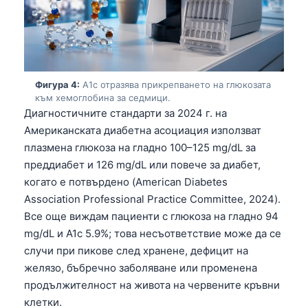
Фигура 4:
A1c отразява прикрепването на глюкозата
към хемоглобина за седмици.
Диагностичните стандарти за 2024 г. на
Американската диабетна асоциация използват
плазмена глюкоза на гладно 100–125 mg/dL за
преддиабет и 126 mg/dL или повече за диабет,
когато е потвърдено (American Diabetes
Association Professional Practice Committee, 2024).
Все още виждам пациенти с глюкоза на гладно 94
mg/dL и A1c 5.9%; това несъответствие може да се
случи при пикове след хранене, дефицит на
желязо, бъбречно заболяване или променена
продължителност на живота на червените кръвни
клетки.