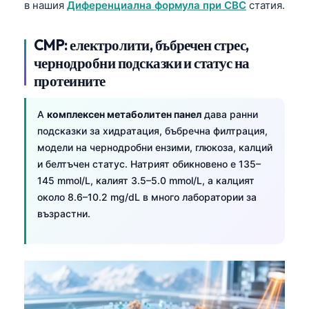
в нашия
Диференциална формула при CBC
статия.
CMP: електролити, бъбречен стрес,
чернодробни подсказки и статус на
протеините
A
комплексен метаболитен панел
дава ранни
подсказки за хидратация, бъбречна филтрация,
модели на чернодробни ензими, глюкоза, калций
и белтъчен статус. Натрият обикновено е 135–
145 mmol/L, калият 3.5–5.0 mmol/L, а калцият
около 8.6–10.2 mg/dL в много лаборатории за
възрастни.