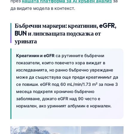
през
нашата платформа за AI кръвен анализ
за
да видите модела в контекст.
தமிழ்
తెలుగు
Бъбречни маркери: креатинин, eGFR,
मराठी
BUN и липсващата подсказка от
اردو
урината
বাংলা
Креатинин и eGFR
са рутинните бъбречни
Shqip
показатели, които повечето хора виждат в
Magyar
изследванията, но ранно бъбречно увреждане
може да съществува още преди креатининът да
Slovenščina
се повиши. eGFR под 60 mL/min/1.73 m² за поне 3
한국어
месеца подкрепя хронично бъбречно
Polski
заболяване, докато eGFR над 90 често е
нормален, ако уринният албумин е нормален.
Lietuvių kalba
Русский
ქართული