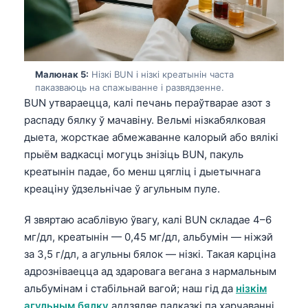
Euskara
Македонски јазик
Latviešu valoda
Galego
Малюнак 5:
Нізкі BUN і нізкі креатынін часта
паказваюць на спажыванне і развядзенне.
অসমীয়া
BUN утвараецца, калі печань пераўтварае азот з
සිංහල
распаду бялку ў мачавіну. Вельмі нізкабялковая
дыета, жорсткае абмежаванне калорый або вялікі
سنڌي
прыём вадкасці могуць знізіць BUN, пакуль
پښتو
креатынін падае, бо менш цягліц і дыетычнага
креаціну ўдзельнічае ў агульным пуле.
Slovenčina
Я звяртаю асаблівую ўвагу, калі BUN складае 4–6
Hrvatski
мг/дл, креатынін — 0,45 мг/дл, альбумін — ніжэй
Suomi
за 3,5 г/дл, а агульны бялок — нізкі. Такая карціна
адрозніваецца ад здаровага вегана з нармальным
Қазақ тілі
альбумінам і стабільнай вагой; наш гід да
нізкім
Català
агульным бялку
аддзяляе падказкі па харчаванні,