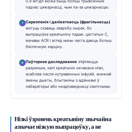
0.9 мг/дл можа быць больш трывожным
падчас цяжарнасці, чым па-за цяжарнасцю.
Саркопенія і далікатнасць (фрагільнасць)
могуць схаваць хваробу нырак, бо
выпрацоўка креатыніну падае; цистатын C,
мачавы ACR і агляд мачы часта даюць больш
бяспечную карціну.
Паўторнае даследаванне
з’яўляецца
разумным, калі креатынін нечакана нізкі,
асабліва пасля нутравенных інфузій, значнай
змены дыеты, блытаніны з адзінкамі ў
лабараторыі або неадпаведнасці сімптомам.
Нізкі ўзровень креатыніну звычайна
азначае нізкую выпрацоўку, а не