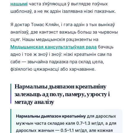
нашымі
часта з’яўляюцца ў выглядзе пэўных
шаблонаў, а не як адзін ізалявана нізкі паказчык.
Я доктар Томас Кляйн, і гэта адзін з тых вынікаў
аналізаў, дзе кантэкст важыць больш за чырвоны
сцяг. Нашы медыцынскія рэцэнзенты на
Медыцынская кансультатыўная рада
бачаць
адно і тое ж зноў і зноў: нізкі креатынін сам па
сабе — звычайна падказка пра склад цела,
фізіялогію цяжарнасці або харчаванне.
Нармальны дыяпазон креатыніну
залежыць ад полу, памеру, узросту і
метаду аналізу
Нармальны дыяпазон креатыніну
для дарослых
мужчын часта складае каля 0.7–1.3 мг/дл, а для
дарослых жанчын — 0.5–1.1 мг/дл, але кожная