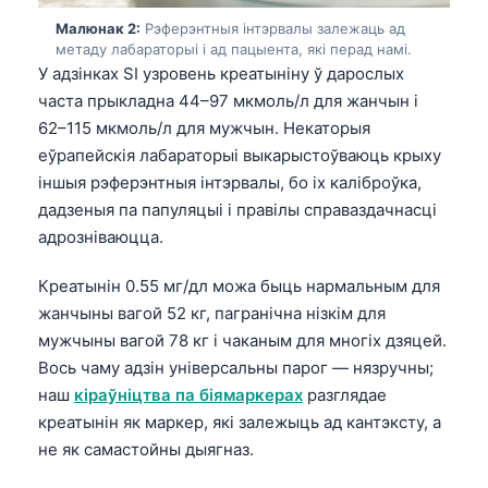
Малюнак 2:
Рэферэнтныя інтэрвалы залежаць ад
метаду лабараторыі і ад пацыента, які перад намі.
У адзінках SI узровень креатыніну ў дарослых
часта прыкладна 44–97 мкмоль/л для жанчын і
62–115 мкмоль/л для мужчын. Некаторыя
еўрапейскія лабараторыі выкарыстоўваюць крыху
іншыя рэферэнтныя інтэрвалы, бо іх каліброўка,
дадзеныя па папуляцыі і правілы справаздачнасці
адрозніваюцца.
Креатынін 0.55 мг/дл можа быць нармальным для
жанчыны вагой 52 кг, пагранічна нізкім для
мужчыны вагой 78 кг і чаканым для многіх дзяцей.
Вось чаму адзін універсальны парог — нязручны;
наш
кіраўніцтва па біямаркерах
разглядае
креатынін як маркер, які залежыць ад кантэксту, а
не як самастойны дыягназ.