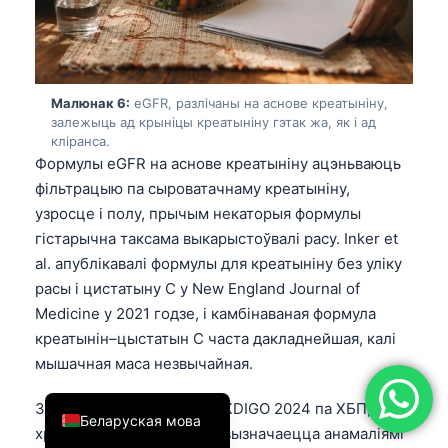
简体中文
Română
Türkçe
Малюнак 6:
eGFR, разлічаны на аснове креатыніну,
залежыць ад крыніцы креатыніну гэтак жа, як і ад
Ελληνικά
клірансa.
Português
Формулы eGFR на аснове креатыніну ацэньваюць
фільтрацыю па сыроватачнаму креатыніну,
Español
узросце і полу, прычым некаторыя формулы
Italiano
гістарычна таксама выкарыстоўвалі расу. Inker et
עִבְרִית
al. апублікавалі формулы для креатыніну без уліку
расы і цистатыну C у New England Journal of
Français
Medicine у 2021 годзе, і камбінаваная формула
العربية
креатынін–цыстатын C часта дакладнейшая, калі
Deutsch
мышачная маса незвычайная.
English
Згодна з рэкамендацыяй KDIGO 2024 па ХБП,
Беларуская мова
хранічная хвароба нырак вызначаецца анамаліямі