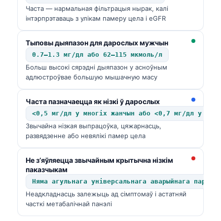
Часта — нармальная фільтрацыя нырак, калі
інтэрпрэтаваць з улікам памеру цела і eGFR
Тыповы дыяпазон для дарослых мужчын
0.7–1.3 мг/дл або 62–115 мкмоль/л
Больш высокі сярэдні дыяпазон у асноўным
адлюстроўвае большую мышачную масу
Часта пазначаецца як нізкі ў дарослых
<0,5 мг/дл у многіх жанчын або <0,7 мг/дл у мно
Звычайна нізкая выпрацоўка, цяжарнасць,
развядзенне або невялікі памер цела
Не з’яўляецца звычайным крытычна нізкім
паказчыкам
Няма агульнага універсальнага аварыйнага парога
Неадкладнасць залежыць ад сімптомаў і астатняй
часткі метабалічнай панэлі