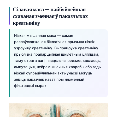
Сілавая маса — найбуйнейшая
схаваная зменная ў паказчыках
креатыніну
Нізкая мышачная маса — самая
распаўсюджаная біялагічная прычына нізкіх
узроўняў креатыніну. Выпрацоўка креатыніну
прыблізна прапарцыйная шкілетным цягліцам,
таму страта вагі, пасцельны рэжым, кволасць,
ампутацыя, нейрамышачныя хваробы або гады
нізкай супраціўляльнай актыўнасці могуць
знізіць паказчык нават пры нязменнай
фільтрацыі нырак.