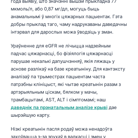
года выявіў, што значэнні вышэй прыкладна 77
мкмоль/л, або 0,87 мг/дл, могуць быць
анамальнымі ў многіх цяжарных пацыентак. Гэта
добры прыклад таго, чаму надрукаваны даведачны
інтэрвал для дарослых можа ўводзіць у зман.
Ураўненне для eGFR не лічыцца надзейным
падчас цяжарнасці, бо фізіялогія цяжарнасці
парушае некалькі дапушчэнняў, якія ляжаць у
аснове разлікаў на базе креатыніну. Для кантэксту
аналізаў па трыместрах пацыентам часта
патрэбны клініцыст, які чытае креатынін разам з
артэрыяльным ціскам, бялком у мачы,
трамбацытамі, AST, ALT і сімптомамі; наш
даведнік па прэнатальным аналізе крыві
дае
шырэйшую карту.
Нізкі креатынін пасля родаў можа ненадоўга
захоўвацца з-за зрухаў в вадкасці і змен у