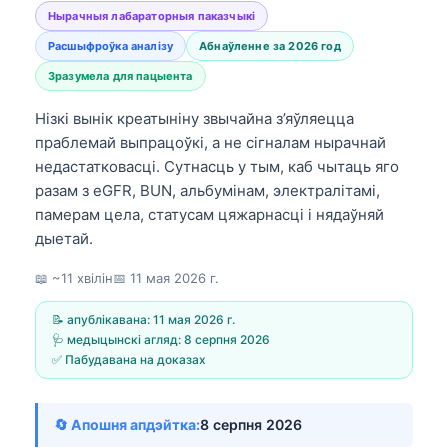
Нырачныя лабараторныя паказчыкі
Расшыфроўка аналізу
Абнаўленне за 2026 год
Зразумела для пацыента
Нізкі вынік креатыніну звычайна з’яўляецца
праблемай выпрацоўкі, а не сігналам нырачнай
недастатковасці. Сутнасць у тым, каб чытаць яго
разам з eGFR, BUN, альбумінам, электралітамі,
памерам цела, статусам цяжарнасці і нядаўняй
дыетай.
📖 ~11 хвілін
📅
11 мая 2026 г.
📝 апублікавана:
11 мая 2026 г.
🩺 медыцынскі агляд:
8 серпня 2026
✅ Пабудавана на доказах
🔄 Апошня апдэйтка:
8 серпня 2026