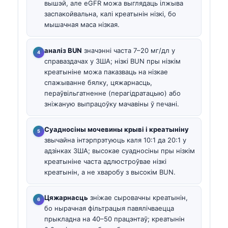
вышэй, але eGFR можа выглядаць ілжыва
заспакойвальна, калі креатынін нізкі, бо
мышачная маса нізкая.
аналіз BUN
значэнні часта 7–20 мг/дл у
справаздачах у ЗША; нізкі BUN пры нізкім
креатыніне можа паказваць на нізкае
спажыванне бялку, цяжарнасць,
пераўвільгатненне (перагідратацыю) або
зніжаную выпрацоўку мачавіны ў печані.
Суадносіны мочевины крыві і креатыніну
звычайна інтэрпрэтуюць каля 10:1 да 20:1 у
адзінках ЗША; высокае суадносіны пры нізкім
креатыніне часта адлюстроўвае нізкі
креатынін, а не хваробу з высокім BUN.
Цяжарнасць
зніжае сыровачны креатынін,
бо нырачная фільтрацыя павялічваецца
прыкладна на 40–50 працэнтаў; креатынін