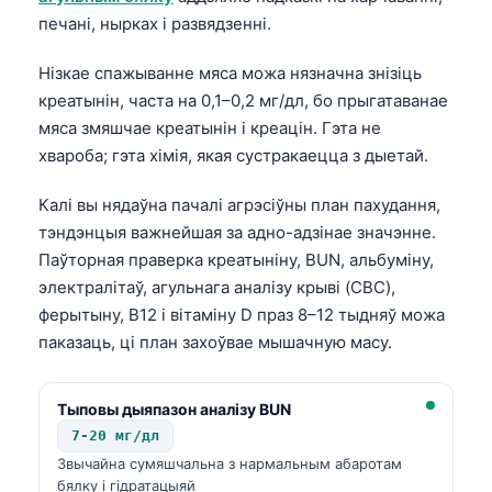
O‘zbekcha
печані, нырках і развядзенні.
Українська
Нізкае спажыванне мяса можа нязначна знізіць
አማርኛ
креатынін, часта на 0,1–0,2 мг/дл, бо прыгатаванае
Kiswahili
мяса змяшчае креатынін і креацін. Гэта не
хвароба; гэта хімія, якая сустракаецца з дыетай.
ភាសាខ្មែរ
ဗမာစာ
Калі вы нядаўна пачалі агрэсіўны план пахудання,
тэндэнцыя важнейшая за адно-адзінае значэнне.
ไทย
Паўторная праверка креатыніну, BUN, альбуміну,
Tagalog
электралітаў, агульнага аналізу крыві (CBC),
Tiếng Việt
ферытыну, B12 і вітаміну D праз 8–12 тыдняў можа
паказаць, ці план захоўвае мышачную масу.
Bahasa Melayu
മലയാളം
Тыповы дыяпазон аналізу BUN
ಕನ್ನಡ
7-20 мг/дл
ગુજરાતી
Звычайна сумяшчальна з нармальным абаротам
бялку і гідратацыяй
தமிழ்