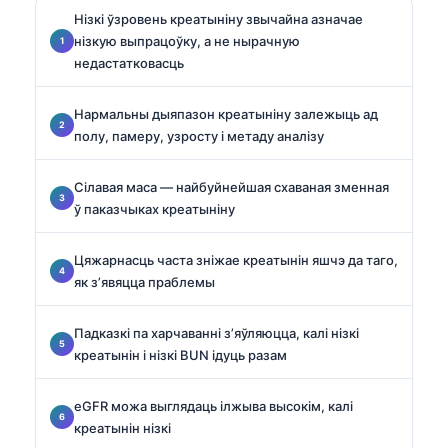
Нізкі ўзровень креатыніну звычайна азначае
нізкую выпрацоўку, а не нырачную
недастатковасць
Нармальны дыяпазон креатыніну залежыць ад
полу, памеру, узросту і метаду аналізу
Сілавая маса — найбуйнейшая схаваная зменная
ў паказчыках креатыніну
Цяжарнасць часта зніжае креатынін яшчэ да таго,
як з’явяцца праблемы
Падказкі па харчаванні з’яўляюцца, калі нізкі
креатынін і нізкі BUN ідуць разам
eGFR можа выглядаць ілжыва высокім, калі
креатынін нізкі