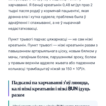
харчаванні. Я бачыў креатынін 0,48 мг/дл праз 2
тыдні пасля родаў у кормячай пацыенткі, якая
дрэнна ела і хутка худзела; праблема была ў
аднаўленні і спажыванні, а не ў нырачнай
недастатковасці.
Пункт трывогі падчас цяжарнасці — не сам нізкі
креатынін. Пункт трывогі — нізкі креатынін разам з
павышэннем артэрыяльнага ціску, новым бялком у
мачы, галаўным болем, парушэннямі зроку, болем
у правым верхнім аддзеле жывата або падзеннем
колькасці трамбацытаў ніжэй за 150 × 10⁹/л.
Падказкі па харчаванні з’яўляюцца,
калі нізкі креатынін і нізкі BUN ідуць
разам
Norsk bokmål
Ślōnskŏ gŏdka