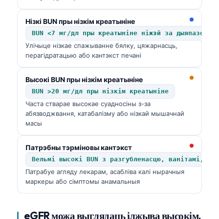
తెలుగు
Нізкі BUN пры нізкім креатыніне
मराठी
BUN <7 мг/дл пры креатыніне ніжэй за дыяпазон
Улічыце нізкае спажыванне бялку, цяжарнасць,
اردو
перагідратацыю або кантэкст печані
বাংলা
Shqip
Высокі BUN пры нізкім креатыніне
BUN >20 мг/дл пры нізкім креатыніне
Magyar
Часта стварае высокае суадносіны з-за
Slovenščina
абязводжвання, катабалізму або нізкай мышачнай
масы
한국어
Polski
Патрэбны тэрміновы кантэкст
Lietuvių kalba
Вельмі высокі BUN з разгубленасцю, ванітамі, кр
Патрабуе агляду лекарам, асабліва калі нырачныя
Русский
маркеры або сімптомы анамальныя
ქართული
Čeština
eGFR можа выглядаць ілжыва высокім,