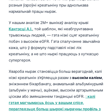
розныя ўзроўні креатыніну пры аднолькава
нармальнай працы нырак.
У нашым аналізе 2M+ вынікаў аналізу крыві
Кантэсці А.І.
, той шаблон, які неабгрунтавана
трывожыць людзей, — гэта нізкі сцяг креатыніну
побач з высокім eGFR. Гэта спалучэнне звычайна
кажа, што ў формулу падставілі нізкі лік
креатыніну, а не што ныркі працуюць з хуткасцю
супергероя.
Хвароба нырак становіцца больш верагоднай, калі
нізкі креатынін з’яўляецца разам з
высокім каліем
,
зніжэннем бікарбанату, анамальнай альбумінурыяй
(альбумін у мачы), ацёкамі, высокім артэрыяльным
ціскам або змяншэннем тэндэнцыі eGFR.
; калі
гэтая магчымасць ёсць у вашым спісе,
перагледзьце больш шырокі нырачны профіль з