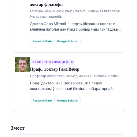
дыягностыцы па тэмах лабараторнай медыцыны.
доктар філасофіі
Галоўны медыцынскі кансультант - клінічная паталогія і
ўнутраныя хваробы
Доктар Сара Мітчэll — сертыфікаваны саветам
клінічны патолагаанатам з больш чым 18-гадовым
досведам у лабараторнай медыцыне і
дыягнастычным аналізе. Яна мае
ResearchGate
Google Scholar
спецыялізаваныя сертыфікаты па клінічнай біяхіміі
і шырока публікавалася па панэлях біямаркераў і
лабараторным аналізе ў клінічнай практыцы.
ЭКСПЕРТ-СУПРАЦОЎНІК
Праф., доктар Ганс Вебер
Прафесар лабараторнай медыцыны і клінічнай біяхіміі
Праф. доктар Ганс Вебер мае 30+ гадоў
экспертызы ў клінічнай біяхіміі, лабараторнай
медыцыне і даследаваннях біямаркераў. Былы
прэзідэнт Нямецкага таварыства клінічнай хіміі,
ResearchGate
Google Scholar
ён спецыялізуецца на аналізе дыягнастычных
панэляў, стандартызацыі біямаркераў і
лабараторнай медыцыне з дапамогай ІІ.
Змест