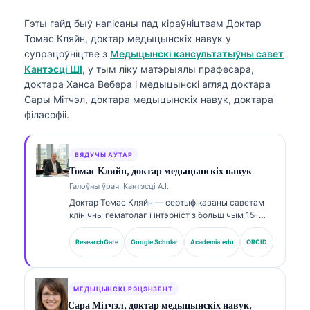
Гэты гайд быў напісаны пад кіраўніцтвам
Доктар
Томас Кляйн, доктар медыцынскіх навук
у
супрацоўніцтве з
Медыцынскі кансультатыўны савет
Кантэсці ШІ
, у тым ліку матэрыялы прафесара,
доктара Ханса Вебера і медыцынскі агляд доктара
Сары Мітчэл, доктара медыцынскіх навук, доктара
філасофіі.
ВЯДУЧЫ АЎТАР
Томас Кляйн, доктар медыцынскіх навук
Галоўны ўрач, Кантэсці А.І.
Доктар Томас Кляйн — сертыфікаваны саветам
клінічны гематолаг і інтэрніст з больш чым 15-
гадовым досвідом у лабараторнай медицині та
клінічным аналізе з використанням ШІ. Як галоўны
ResearchGate
Google Scholar
Academia.edu
ORCID
медыцынскі дырэктар у Kantesti AI, ён
забяспечвае клінічны нагляд за медыцынскай
дакладнасцю запатэнтаванаї нейроннай сеткі.
Доктар Кляйн шырока публікуецца па
МЕДЫЦЫНСКІ РЭЦЭНЗЕНТ
інтэрпрэтацыі біямаркераў і лабараторнай
Сара Мітчэл, доктар медыцынскіх навук,