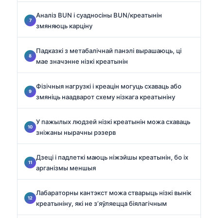
Аналіз BUN і суадносіны BUN/креатынін
змяняюць карціну
Падказкі з метабалічнай панэлі вырашаюць, ці
мае значэнне нізкі креатынін
Фізічныя нагрузкі і креацін могуць схаваць або
змяніць наадварот схему нізкага креатыніну
У пажылых людзей нізкі креатынін можа схаваць
зніжаны нырачны рэзерв
Дзеці і падлеткі маюць ніжэйшы креатынін, бо іх
арганізмы меншыя
Лабараторны кантэкст можа стварыць нізкі вынік
креатыніну, які не з’яўляецца біялагічным