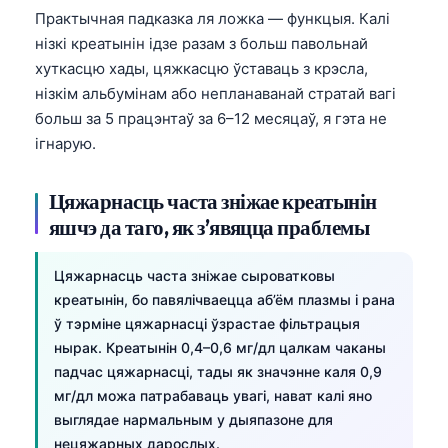
Практычная падказка ля ложка — функцыя. Калі
нізкі креатынін ідзе разам з больш павольнай
хуткасцю хады, цяжкасцю ўставаць з крэсла,
нізкім альбумінам або непланаванай стратай вагі
больш за 5 працэнтаў за 6–12 месяцаў, я гэта не
ігнарую.
Цяжарнасць часта зніжае креатынін
яшчэ да таго, як з’явяцца праблемы
Цяжарнасць часта зніжае сыроватковы
креатынін, бо павялічваецца аб’ём плазмы і рана
ў тэрміне цяжарнасці ўзрастае фільтрацыя
нырак. Креатынін 0,4–0,6 мг/дл цалкам чаканы
падчас цяжарнасці, тады як значэнне каля 0,9
мг/дл можа патрабаваць увагі, нават калі яно
выглядае нармальным у дыяпазоне для
нецяжарных дарослых.