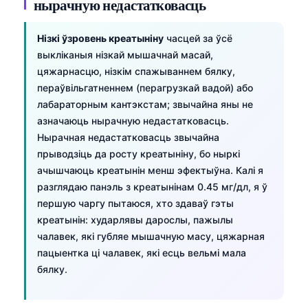
нырачную недастатковасць
Нізкі ўзровень креатыніну
часцей за ўсё
выкліканыя нізкай мышачнай масай,
цяжарнасцю, нізкім спажываннем бялку,
пераўвільгатненнем (перагрузкай вадой) або
лабараторным кантэкстам; звычайна яны не
азначаюць нырачную недастатковасць.
Нырачная недастатковасць звычайна
прыводзіць да росту креатыніну, бо ныркі
ачышчаюць креатынін менш эфектыўна. Калі я
разглядаю панэль з креатынінам 0.45 мг/дл, я ў
першую чаргу пытаюся, хто здаваў гэты
креатынін: хударлявы дарослы, пажылы
чалавек, які губляе мышачную масу, цяжарная
пацыентка ці чалавек, які есць вельмі мала
бялку.