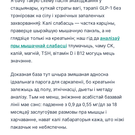
Я бачу такую схему пасля знаходжання ў
стацыянары, хуткай страты вагі, тэрапіі GLP-1 без
трэніровак на сілу і хранічных запаленчых
захворванняў. Калі слабасць — частка карціны,
праверце шырэйшую мышачную панэль, а не
глядзіце толькі на креатынін; наш гід да
аналізаў
пры мышачнай слабасці
тлумачыць, чаму CK,
калій, магній, TSH, вітамін D і B12 могуць мець
значэнне.
Доказная база тут шчыра змяшаная адносна
ідэальнага парога для саркапеніі, бо креатынін
залежыць ад полу, этнічнасці, дыеты і метаду
аналізу. Тым не менш, зніжэнне асабістай базавай
лініі мае сэнс: падзенне з 0,9 да 0,55 мг/дл за 18
месяцаў заслугоўвае размовы пра мышцы і
харчаванне, нават калі лабараторыя кажа, што нізкі
паказчык не небяспечны.