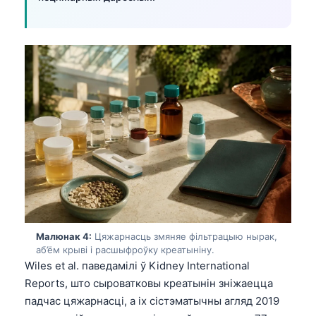
Малюнак 4:
Цяжарнасць змяняе фільтрацыю нырак,
аб’ём крыві і расшыфроўку креатыніну.
Wiles et al. паведамілі ў Kidney International
Reports, што сыроватковы креатынін зніжаецца
падчас цяжарнасці, а іх сістэматычны агляд 2019