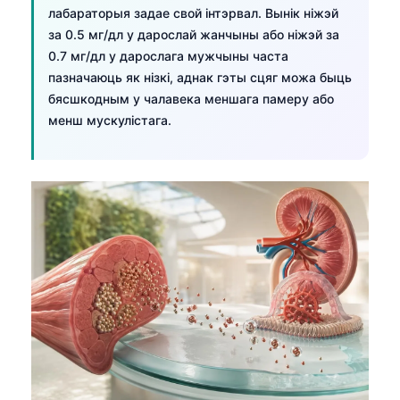
лабараторыя задае свой інтэрвал. Вынік ніжэй
за 0.5 мг/дл у дарослай жанчыны або ніжэй за
0.7 мг/дл у дарослага мужчыны часта
пазначаюць як нізкі, аднак гэты сцяг можа быць
бясшкодным у чалавека меншага памеру або
менш мускулістага.