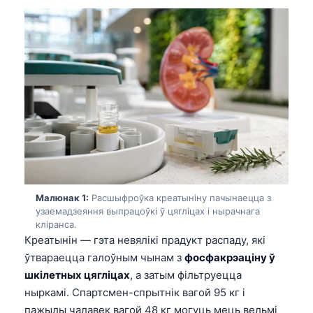
Малюнак 1:
Расшыфроўка креатыніну пачынаецца з
узаемадзеяння выпрацоўкі ў цягліцах і нырачнага
клірансa.
Креатынін — гэта невялікі прадукт распаду, які
ўтвараецца галоўным чынам з
фосфакрэаціну ў
шкілетных цягліцах
, а затым фільтруецца
ныркамі. Спартсмен-спрытнік вагой 95 кг і
пажылы чалавек вагой 48 кг могуць мець вельмі