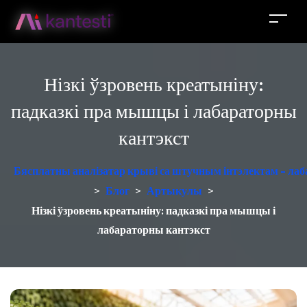
Нізкі ўзровень креатыніну:
падказкі пра мышцы і лабараторны
кантэкст
Бясплатны аналізатар крыві са штучным інтэлектам - лаб
>
Блог
>
Артыкулы
>
Нізкі ўзровень креатыніну: падказкі пра мышцы і
лабараторны кантэкст