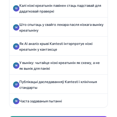
Калі нізкі креатынін павінен стаць падставай для
дадатковай праверкі
Што спытаць у свайго лекара пасля нізкага выніку
креатыніну
Як AI аналіз крыві Kantesti інтэрпрэтуе нізкі
креатынін у кантэксце
У выніку: чытайце нізкі креатынін як схему, а не
як вынік для панікі
Публікацыі даследаванняў Kantesti і клінічныя
стандарты
Часта задаваныя пытанні