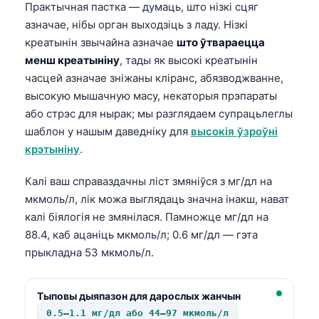
Практычная пастка — думаць, што нізкі сцяг
азначае, нібы орган выходзіць з ладу. Нізкі
креатынін звычайна азначае
што ўтвараецца
менш креатыніну
, тады як высокі креатынін
часцей азначае зніжаны кліранс, абязводжванне,
высокую мышачную масу, некаторыя прэпараты
або стрэс для нырак; мы разглядаем супрацьлеглы
шаблон у нашым даведніку для
высокія ўзроўні
крэтыніну
.
Калі ваш справаздачны ліст змяніўся з мг/дл на
мкмоль/л, лік можа выглядаць значна інакш, нават
калі біялогія не змянілася. Памножце мг/дл на
88.4, каб ацаніць мкмоль/л; 0.6 мг/дл — гэта
прыкладна 53 мкмоль/л.
Тыповы дыяпазон для дарослых жанчын
0.5–1.1 мг/дл або 44–97 мкмоль/л