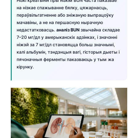
Нізкі креатынін пры нізкім BUN часта паказвае
Frysk
на нізкае спажыванне бялку, цяжарнасць,
пераўвільгатненне або зніжаную выпрацоўку
Esperanto
мачавіны, а не на першасную нырачную
Татар теле
недастатковасць.
аналіз BUN
звычайна складае
Кыргызча
7–20 мг/дл у амерыканскіх адзінках, і значэнні
ніжэй за 7 мг/дл становяцца больш значнымі,
ئۇيغۇرچە
калі альбумін, тэндэнцыя вагі, гісторыя дыеты і
Cebuano
пячоначныя ферменты паказваюць у тым жа
кірунку.
Basa Jawa
ພາສາລາວ
Монгол
Afrikaans
العربية المغربية
Occitan
Gàidhlig