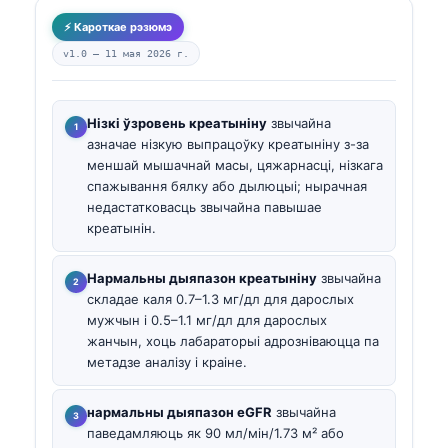
⚡ Кароткае рэзюмэ
v1.0 —
11 мая 2026 г.
Нізкі ўзровень креатыніну
звычайна
азначае нізкую выпрацоўку креатыніну з-за
меншай мышачнай масы, цяжарнасці, нізкага
спажывання бялку або дылюцыі; нырачная
недастатковасць звычайна павышае
креатынін.
Нармальны дыяпазон креатыніну
звычайна
складае каля 0.7–1.3 мг/дл для дарослых
мужчын і 0.5–1.1 мг/дл для дарослых
жанчын, хоць лабараторыі адрозніваюцца па
метадзе аналізу і краіне.
нармальны дыяпазон eGFR
звычайна
паведамляюць як 90 мл/мін/1.73 м² або