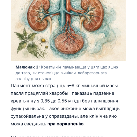
Малюнак 3:
Креатынін пачынаецца ў цягліцах яшчэ
да таго, як становіцца вынікам лабараторнага
аналізу для нырак.
Пацыент можа страціць 5–8 кг мышачнай масы
пасля працяглай хваробы і паказаць падзенне
креатыніну з 0,85 да 0,55 мг/дл без паляпшэння
функцыі нырак. Такое зніжэнне можа выглядаць
супакойвальна ў справаздачы, але клінічна яно
можа сведчыць
пра саркапенію
.