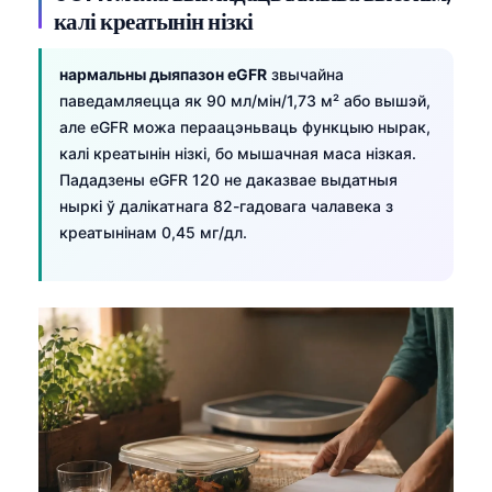
日本語
калі креатынін нізкі
Eesti
нармальны дыяпазон eGFR
звычайна
Azərbaycan dili
паведамляецца як 90 мл/мін/1,73 м² або вышэй,
Bosanski
але eGFR можа пераацэньваць функцыю нырак,
калі креатынін нізкі, бо мышачная маса нізкая.
Svenska
Пададзены eGFR 120 не даказвае выдатныя
Српски језик
ныркі ў далікатнага 82-гадовага чалавека з
Íslenska
креатынінам 0,45 мг/дл.
Հայերեն
Bahasa Indonesia
हिन्दी
Nederlands
Dansk
Български
فارسی