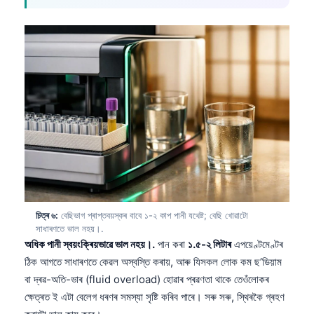
চিত্ৰ ৬:
বেছিভাগ প্ৰাপ্তবয়স্কৰ বাবে ১-২ কাপ পানী যথেষ্ট; বেছি খোৱাটো
সাধাৰণতে ভাল নহয়।.
অধিক পানী স্বয়ংক্ৰিয়ভাৱে ভাল নহয়।.
পান কৰা
১.৫-২ লিটাৰ
এপয়েণ্টমেণ্টৰ
ঠিক আগতে সাধাৰণতে কেৱল অস্বস্তি কৰায়, আৰু যিসকল লোক কম ছ’ডিয়াম
বা দ্ৰৱ-অতি-ভাৰ (fluid overload) হোৱাৰ প্ৰৱণতা থাকে তেওঁলোকৰ
ক্ষেত্ৰত ই এটা বেলেগ ধৰণৰ সমস্যা সৃষ্টি কৰিব পাৰে। সৰু সৰু, স্থিৰকৈ গ্ৰহণ