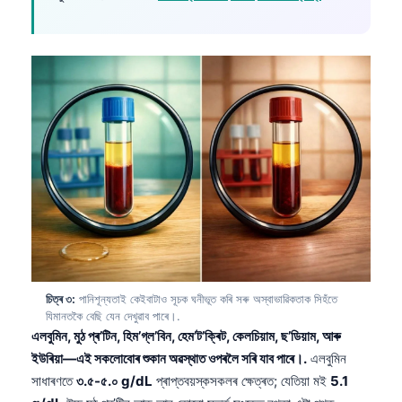
চিত্ৰ ৩:
পানিশূন্যতাই কেইবাটাও সূচক ঘনীভূত কৰি সৰু অস্বাভাৱিকতাক সিহঁতে
যিমানতকৈ বেছি যেন দেখুৱাব পাৰে।.
এলবুমিন, মুঠ প্ৰ’টিন, হিম’গ্ল’বিন, হেম’ট’ক্ৰিট, কেলচিয়াম, ছ’ডিয়াম, আৰু
ইউৰিয়া—এই সকলোবোৰ শুকান অৱস্থাত ওপৰলৈ সৰি যাব পাৰে।.
এলবুমিন
সাধাৰণতে
৩.৫-৫.০ g/dL
প্ৰাপ্তবয়স্কসকলৰ ক্ষেত্ৰত; যেতিয়া মই
5.1