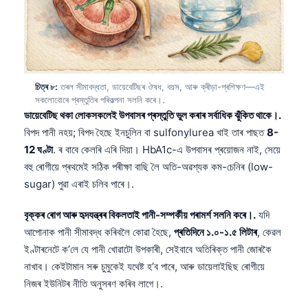
తెలుగు
मराठी
اردو
চিত্ৰ ৮:
তৰল সীমাবদ্ধতা, ডায়েবেটিছৰ ঔষধ, বয়স, আৰু ক্ৰীড়া-প্ৰশিক্ষণ—এই
বাংলা
সকলোবোৰে প্ৰস্তুতিৰ পৰিকল্পনা সলনি কৰে।.
Shqip
ডায়েবেটিছ থকা লোকসকলেই উপবাসৰ প্ৰস্তুতি ভুল কৰাৰ সৰ্বাধিক ঝুঁকিত থাকে।.
বিপদ পানী নহয়; বিপদ হৈছে ইনচুলিন বা sulfonylurea খাই তাৰ পাছত
8-
Magyar
12 ঘণ্টা
. ৰ বাবে কেলৰি এৰি দিয়া। HbA1c-এ উপবাসৰ প্ৰয়োজন নাই, সেয়ে
Slovenščina
বহু ৰোগীয়ে প্ৰথমেই সঠিক পৰীক্ষা বাছি লৈ অতি-অৱশ্যক কম-চেনিৰ (low-
한국어
sugar) পুৱা এৰাই চলিব পাৰে।.
Polski
বৃক্কৰ ৰোগ আৰু হৃদযন্ত্ৰৰ বিকলতাই পানী-সম্পৰ্কীয় পৰামৰ্শ সলনি কৰে।.
যদি
Lietuvių kalba
আপোনাক পানী সীমাবদ্ধ কৰিবলৈ কোৱা হৈছে,
প্ৰতিদিনে ১.০-১.৫ লিটাৰ
, কেৱল
Русский
ইণ্টাৰনেটে ক’লে যে পানী খোৱাটো উপকাৰী, সেইবাবে অতিৰিক্ত পানী জোৰকৈ
নাখাব। কেইটামান সৰু চুমুকেই যথেষ্ট হ’ব পাৰে, আৰু ডায়েলাইছিছ ৰোগীয়ে
ქართული
নিজৰ ইউনিটৰ নীতি অনুসৰণ কৰিব লাগে।.
Čeština