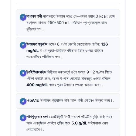
সাধাৰণ পানী
সাধাৰণতে উপবাস ভাঙে নে—কাৰণ ইয়াৰ 0 kcal; তেজ
সংগ্ৰহৰ আগতে 250-500 mL বেছিভাগ প্ৰাপ্তবয়স্কৰ বাবে
যুক্তিসংগত।.
উপবাসত গ্লুক’জ
কমেও 8 ঘণ্টা কেলৰি নোহোৱাকৈ লাগিব;
126
mg/dL
বা যোগ্যতা-ভিত্তিক পৰীক্ষাত ইয়াৰ ওপৰত থাকিলে
ডায়েবেটিছৰ পৰিসীমাত পৰে।.
ট্ৰাইগ্লিচাৰাইড
নিখুঁততা গুৰুত্বপূৰ্ণ হ’লে প্ৰায়ে 9-12 ঘণ্টাৰ পিছত
পৰীক্ষা কৰাটো ভাল; আগৰ উপবাস নোহোৱা মানসমূহ ওপৰত থাকিলে
400 mg/dL
প্ৰায়ে পুনৰ উপবাসৰ পেনেল আৰম্ভ কৰে।.
HbA1c
উপবাসৰ প্ৰয়োজন নাই আৰু পানী এৰালেও উন্নত নহয়।.
পানিশূন্যতাৰ ধৰণ
হেমাট’ক্ৰিট 1-3 শতাংশ পইণ্টলৈ বৃদ্ধি কৰিব পাৰে
আৰু এলবুমিনক ওপৰলৈ তুলিব পাৰে
5.0 g/dL
সত্যিকাৰৰ ৰোগ
নোহোৱাকৈ।.