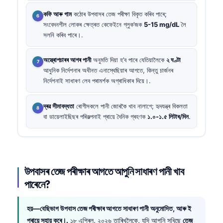
কফি আৰু গাম
কঠোৰ উপবাসৰ তেজ পৰীক্ষা বিকৃত কৰিব পাৰে;
সংবেদনশীল লোকৰ ক্ষেত্ৰত কেফেইনে গ্লুক’জক
5-15 mg/dL
লৈ
সলনি কৰিব পাৰে।.
অস্ত্ৰোপচাৰৰ আগৰ পানী
অনুমতি দিয়া হ’ব পাৰে যেতিয়ালৈকে
২ ঘণ্টা
আধুনিক নিৰ্দেশনাৰ অধীনত এনাস্থেছিয়াৰ আগতে, কিন্তু চাৰ্জনৰ
নিৰ্দেশনাই সাধাৰণ লেব পৰামৰ্শক অগ্ৰাধিকাৰ দিয়ে।.
দ্ৰৱ সীমাবদ্ধতা
ৰোগীসকলে পানী জোৰকৈ খাব নালাগে; হৃদযন্ত্ৰ বিকলতা
বা ডায়েলাইছিছৰ পৰিকল্পনাই প্ৰায়ে দৈনিক গ্ৰহণক
১.০-১.৫ লিটাৰ/দিন
.
উপবাসৰ তেজ পৰীক্ষাৰ আগতে আপুনি সাধাৰণ পানী খাব
পাৰেনে?
হয়—বেছিভাগ উপবাস তেজ পৰীক্ষাৰ আগতে সাধাৰণ পানী অনুমোদিত, আৰু ই
প্ৰায়ে সহায় কৰে।.
১৮ এপ্ৰিল, ২০২৬ তাৰিখলৈকে, যদি আপুনি সুধিছে
তেজ