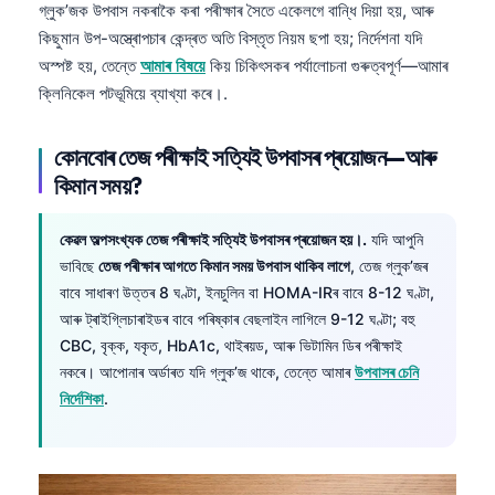
গ্লুক’জক উপবাস নকৰাকৈ কৰা পৰীক্ষাৰ সৈতে একেলগে বান্ধি দিয়া হয়, আৰু
কিছুমান উপ-অস্ত্ৰোপচাৰ কেন্দ্ৰত অতি বিস্তৃত নিয়ম ছপা হয়; নিৰ্দেশনা যদি
অস্পষ্ট হয়, তেন্তে
আমাৰ বিষয়ে
কিয় চিকিৎসকৰ পৰ্যালোচনা গুৰুত্বপূৰ্ণ—আমাৰ
ক্লিনিকেল পটভূমিয়ে ব্যাখ্যা কৰে।.
কোনবোৰ তেজ পৰীক্ষাই সত্যিই উপবাসৰ প্ৰয়োজন—আৰু
কিমান সময়?
কেৱল অল্পসংখ্যক তেজ পৰীক্ষাই সত্যিই উপবাসৰ প্ৰয়োজন হয়।.
যদি আপুনি
ভাবিছে
তেজ পৰীক্ষাৰ আগতে কিমান সময় উপবাস থাকিব লাগে
, তেজ গ্লুক’জৰ
বাবে সাধাৰণ উত্তৰ 8 ঘণ্টা, ইনচুলিন বা HOMA-IRৰ বাবে 8-12 ঘণ্টা,
আৰু ট্ৰাইগ্লিচাৰাইডৰ বাবে পৰিষ্কাৰ বেছলাইন লাগিলে 9-12 ঘণ্টা; বহু
CBC, বৃক্ক, যকৃত, HbA1c, থাইৰয়ড, আৰু ভিটামিন ডিৰ পৰীক্ষাই
নকৰে। আপোনাৰ অর্ডাৰত যদি গ্লুক’জ থাকে, তেন্তে আমাৰ
উপবাসৰ চেনি
নিৰ্দেশিকা
.