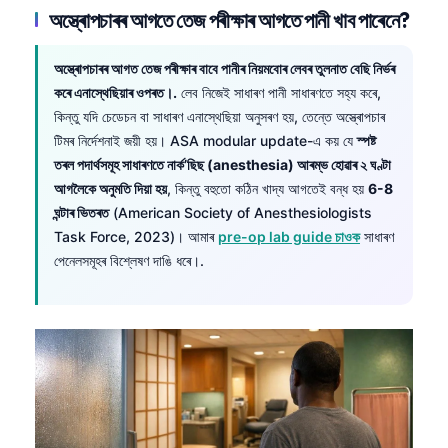
অস্ত্ৰোপচাৰৰ আগতে তেজ পৰীক্ষাৰ আগতে পানী খাব পাৰেনে?
অস্ত্ৰোপচাৰৰ আগত তেজ পৰীক্ষাৰ বাবে পানীৰ নিয়মবোৰ লেবৰ তুলনাত বেছি নিৰ্ভৰ
কৰে এনাস্থেছিয়াৰ ওপৰত।.
লেব নিজেই সাধাৰণ পানী সাধাৰণতে সহ্য কৰে,
কিন্তু যদি চেডেচন বা সাধাৰণ এনাস্থেছিয়া অনুসৰণ হয়, তেন্তে অস্ত্ৰোপচাৰ
টিমৰ নিৰ্দেশনাই জয়ী হয়। ASA modular update-এ কয় যে
স্পষ্ট
তৰল পদাৰ্থসমূহ সাধাৰণতে নাৰ্ক’ছিছ (anesthesia) আৰম্ভ হোৱাৰ ২ ঘণ্টা
আগলৈকে অনুমতি দিয়া হয়
, কিন্তু বহুতো কঠিন খাদ্য আগতেই বন্ধ হয়
6-8
ঘন্টাৰ ভিতৰত
(American Society of Anesthesiologists
Task Force, 2023)। আমাৰ
pre-op lab guide চাওক
সাধাৰণ
পেনেলসমূহৰ বিশ্লেষণ দাঙি ধৰে।.
Norsk bokmål
Ślōnskŏ gŏdka