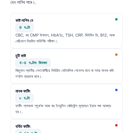
যেন লাগিব পাৰে।.
ফাষ্ট লাগিব নে
0 ঘণ্টা
CBC, বহু CMP উপাদান, HbA1c, TSH, CRP, ভিটামিন ডি, B12, আৰু
বেছিভাগ নিয়মিত মনিট’ৰিং পৰীক্ষা।.
চুটি ফাষ্ট
4-6 ঘণ্টাৰ ভিতৰত
কিছুমান স্থানীয় লেব’ৰেটৰীয়ে নিৰ্বাচিত মেটাবলিক পেনেলৰ বাবে বা সময় মানক কৰি
ল’বলৈ ব্যৱহাৰ কৰে।.
মানক ফাষ্টিং
৮ ঘণ্টা
ফাষ্টিং প্লাজমা গ্লুক’জ আৰু বহু ইনচুলিন ৰেজিষ্টেন্স মূল্যায়ন ইয়াৰ পৰা আৰম্ভ
হয়।.
বর্ধিত ফাষ্টিং