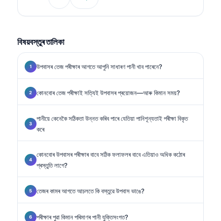
বিষয়বস্তুৰ তালিকা
উপবাসৰ তেজ পৰীক্ষাৰ আগতে আপুনি সাধাৰণ পানী খাব পাৰেনে?
কোনবোৰ তেজ পৰীক্ষাই সত্যিই উপবাসৰ প্ৰয়োজন—আৰু কিমান সময়?
পানীয়ে কেনেকৈ সঠিকতা উন্নত কৰিব পাৰে যেতিয়া পানিশূন্যতাই পৰীক্ষা বিকৃত
কৰে
কোনবোৰ উপবাসৰ পৰীক্ষাৰ বাবে সঠিক ফলাফলৰ বাবে এতিয়াও অধিক কঠোৰ
প্ৰস্তুতি লাগে?
তেজৰ কামৰ আগতে আচলতে কি বস্তুৱে উপবাস ভাঙে?
পৰীক্ষাৰ পুৱা কিমান পৰিমাণৰ পানী যুক্তিসংগত?