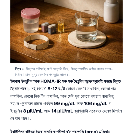
চিত্ৰ ৪:
কিছুমান পৰীক্ষাই পানী অনুমতি দিয়ে, কিন্তু তথাপিও অধিক কঠোৰ সময়-
নিৰ্ধাৰণ আৰু শূন্য কেল’ৰিৰ প্ৰস্তুতি লাগে।.
উপবাস ইনচুলিন আৰু HOMA-IR সৰু সৰু দৈনন্দিন পছন্দৰ দ্বাৰাই সহজে বিকৃত
হৈ যাব পাৰে।.
মই বিচাৰোঁ
8-12 ঘণ্টা
কোনো কেল’ৰি নাথাকিব, কোনো গাম
নাথাকিব, কোনো নিক’টিন নাথাকিব, আৰু সেই পুৱা কোনো ব্যায়াম নাথাকিব;
নহ’লে গ্লুক’জৰ মাজত পার্থক্য
99 mg/dL
আৰু
106 mg/dL
বা
ইনচুলিন
8 µIU/mL
আৰু
14 µIU/mL
ব্যাখ্যাটো একেবাৰে বেলেগ দিশালৈ
লৈ যাব পাৰে।.
ট্ৰাইগ্লিচাৰাইডছ হৈছে ক্লাছিক পৰীক্ষা য’ত প্ৰস্তুতি (prep) এতিয়াও