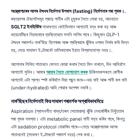
Gàidhlig
Euskara
অস্ত্ৰোপচাৰৰ আগৰ ঔষধৰ নিৰ্দেশনা উপবাস (fasting) নিৰ্দেশনাৰ পৰা পৃথক।.
ৰক্তচাপৰ টেবলেটসমূহ প্ৰায়ে পানীৰ এটা চুমুকৰ সৈতে লোৱা হয়, আনহাতে
Македонски јазик
SGLT2 ইনহিবিটৰ
সাধাৰণতে কেইদিনমান আগতেই বন্ধ কৰা হয় আৰু
Latviešu valoda
ডায়েবেটিছৰ নিয়মবোৰে ব্যক্তিভেদে সলনি লাগিব পাৰে। কিছুমান GLP-1
Galego
ঔষধৰ পৰামৰ্শও নাৰ্ক’ছিছ বিশেষজ্ঞ আৰু প্ৰক্ৰিয়াৰ ঝুঁকিৰ ওপৰত নিৰ্ভৰ কৰি ভিন্ন
হয়, সেয়ে সাধাৰণ ইণ্টাৰনেট তালিকাবোৰ ইয়াত বিশ্বাসযোগ্য নহয়।.
සිංහල
سنڌي
আপোনাৰ লিখিত পাতাখনে ফোনত কোৱা কথাৰ সৈতে মিল নাখালে, দিন আহিবলৈ
আগতেই সুধিব। আমাৰ
আমাৰ সৈতে যোগাযোগ কৰক
চিকিৎসকসকলে ৰোগীক
پښتو
আগতেই এটা প্ৰশ্ন স্পষ্ট কৰিবলৈ দিয়া পছন্দ কৰে—ভয় খাই আৰু পানী কম খাই
(under-hydrated) আহি পোৱাৰ অপেক্ষা নকৰি।.
Slovenčina
নাৰ্ক’ছিছৰ নিৰ্দেশনাই কিয় সাধাৰণ পৰামৰ্শক অগ্ৰাধিকাৰ দিয়ে
Hrvatski
Aspiration (শ্বাসনলীত খাদ্য/তৰল সোমোৱাৰ) ঝুঁকি লেবৰেটৰীৰ নিখুঁততাৰ
Suomi
পৰা পৃথক সমস্যা। এটা metabolic panel পানী সহ্য কৰিব পাৰে, কিন্তু
Қазақ тілі
এটা sedation protocol নোৱাৰিব পাৰে—সেয়ে অস্ত্ৰোপচাৰৰ আগৰ
পাতাখনেই (সাধাৰণ ইণ্টাৰনেট পৰামৰ্শ নহয়) শেষ কথা।.
Català