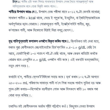
চিত্ৰ ১:
পানীৰ এটা সৰল গিলাচ সাধাৰণতে উপবাস লেবৰ সৈতে সামঞ্জস্যপূর্ণ আৰু
পানিশূন্যতাৰ বাবে হোৱা বিকৃতি কমাব পাৰে।.
পানীয়ে উপবাস ভাঙে নে।.
উপবাস তেজ পৰীক্ষা মানে ৮-১২ ঘণ্টা কেলৰি নাখোৱা;
সাধাৰণ পানীত ০ kcal থাকে, সেয়ে ই গ্লুক’জ, ইনচুলিন, বা ট্ৰাইগ্লিচাৰাইডক
অৰ্থপূৰ্ণভাৱে বঢ়াব নোৱাৰে। সোৱাদযুক্ত পানী, ইলেক্ট্ৰ’লাইট পানীয়, জুচ,
ক’লাজেন পানী, আৰু যিকোনো মিঠাই দিয়া বস্তু বেলেগ।.
মৃদু পানিশূন্যতাই ফলাফল ওপৰলৈ বিকৃত কৰিব পাৰে।.
ক্লিনিকত মই দেখা মতে,
শুকান পুৱা ৰোগীসকলে বেছলাইনতকৈ হিম’গ্ল’বিন ০.৫-১.০ g/dL বেছি লৈ
আহে, হেমাট’ক্ৰিট ১-৩ শতাংশ পইণ্ট বেছি থাকে, আৰু কেৱল ৰাতিটো কমকৈ
খোৱাৰ বাবে এলবুমিন ৫.০ g/dL ওপৰলৈ গতি কৰে। এই ধৰণটো ঘনত্বজনিত,
নতুন ৰোগ নহয়।.
কথাটো হ’ল, পানীয়ে ফ্লেব’ট’মিষ্টকো সহায় কৰে। ড্ৰ’ কৰাৰ ১-২ ঘণ্টা আগতে
২৫০-৫০০ mL পৰিমাণৰ সামান্য পানী ল’লে শিৰা সহজে পাবলৈ সুবিধা হয় আৰু
পুনৰ চেষ্টা কমায়—বিশেষকৈ বয়সীয়াল লোক আৰু যিসকলে ৰাতি ১০ বজাৰ পৰা
খোৱা বন্ধ কৰিছে।.
তথাপিও মই ৰোগীসকলক অর্ডাৰ শ্বীট পঢ়িবলৈ কওঁ। কিছুমান লেবত উপবাস