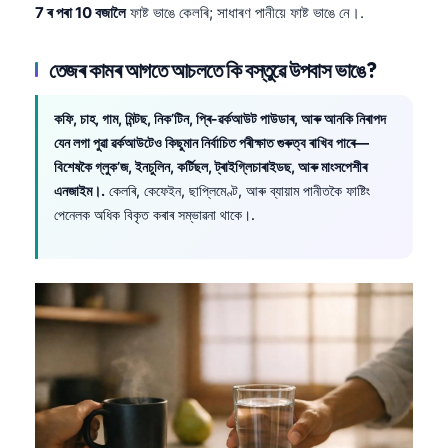
7 ৰ পৰা 10 বজালৈ
ফাষ্ট ভাঙে কেলৰি; সাধাৰণ পানীয়ে ফাষ্ট ভাঙে নে।.
তেজৰ কামৰ আগতে আচলতে কি বস্তুৱে উপবাস ভাঙে?
কফি, চাহ, গাম, মিন্টছ, নিক’টিন, প্ৰি-ৱৰ্কআউট পাউডাৰ, আৰু আনকি নিৰাপদ
যেন লগা পুৱা ৱৰ্কআউটেও কিছুমান নিৰ্বাচিত পৰীক্ষাত গুৰুত্ব ৰাখিব পাৰে—
বিশেষকৈ গ্লুক’জ, ইনচুলিন, কৰ্টিছল, ট্ৰাইগ্লিচাৰাইডছ, আৰু মাংসপেশীৰ
এনজাইম।.
কেলৰি, কেফেইন, ছাপ্লিমেণ্ট, আৰু ব্যায়াম পানীতকৈ ফাষ্টিং
পেনেলক অধিক বিকৃত কৰাৰ সম্ভাৱনা থাকে।.