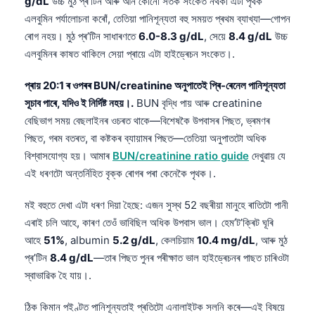
g/dL
উচ্চ মুঠ প্ৰ’টিন আৰু আন কোনো সতৰ্ক সংকেত নথকা এটা পৃথক
এলবুমিন পৰ্যালোচনা কৰোঁ, তেতিয়া পানিশূন্যতা বহু সময়ত প্ৰথম ব্যাখ্যা—গোপন
ৰোগ নহয়। মুঠ প্ৰ’টিন সাধাৰণতে
6.0-8.3 g/dL
, সেয়ে
8.4 g/dL
উচ্চ
এলবুমিনৰ কাষত থাকিলে সেয়া প্ৰায়ে এটা হাইড্ৰেচন সংকেত।.
প্ৰায় 20:1 ৰ ওপৰৰ BUN/creatinine অনুপাতেই প্ৰি-ৰেনেল পানিশূন্যতা
সূচাব পাৰে, যদিও ই নিৰ্দিষ্ট নহয়।.
BUN বৃদ্ধি পায় আৰু creatinine
বেছিভাগ সময় বেছলাইনৰ ওচৰত থাকে—বিশেষকৈ উপবাসৰ পিছত, ভ্ৰমণৰ
পিছত, গৰম বতৰত, বা কষ্টকৰ ব্যায়ামৰ পিছত—তেতিয়া অনুপাতটো অধিক
বিশ্বাসযোগ্য হয়। আমাৰ
BUN/creatinine ratio guide
দেখুৱায় যে
এই ধৰণটো অন্তৰ্নিহিত বৃক্ক ৰোগৰ পৰা কেনেকৈ পৃথক।.
মই বহুতে দেখা এটা ধৰণ দিয়া হৈছে: এজন সুস্থ 52 বছৰীয়া মানুহে ৰাতিটো পানী
এৰাই চলি আহে, কাৰণ তেওঁ ভাবিছিল অধিক উপবাস ভাল। হেম’ট’ক্ৰিট ঘূৰি
আহে
51%
, albumin
5.2 g/dL
, কেলচিয়াম
10.4 mg/dL
, আৰু মুঠ
প্ৰ’টিন
8.4 g/dL
—তাৰ পিছত পুনৰ পৰীক্ষাত ভাল হাইড্ৰেচনৰ পাছত চাৰিওটা
স্বাভাৱিক হৈ যায়।.
ঠিক কিমান পইণ্টত পানিশূন্যতাই প্ৰতিটো এনালাইটক সলনি কৰে—এই বিষয়ে