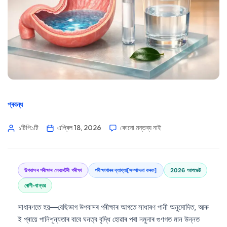
প্ৰবন্ধ
১টিপি১টি
এপ্ৰিল 18, 2026
কোনো মন্তব্য নাই
উপবাসৰ পৰীক্ষাৰ লেবৰেটৰী পৰীক্ষা
পৰীক্ষাগাৰৰ ব্যাখ্যা[সম্পাদনা কৰক]
2026 আপডেট
ৰোগী-বান্ধৱ
সাধাৰণতে হয়—বেছিভাগ উপবাসৰ পৰীক্ষাৰ আগতে সাধাৰণ পানী অনুমোদিত, আৰু
ই প্ৰায়ে পানিশূন্যতাৰ বাবে ঘনত্ব বৃদ্ধি হোৱাৰ পৰা নমুনাৰ গুণগত মান উন্নত