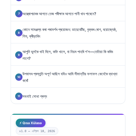
অস্ত্ৰোপচাৰৰ আগতে তেজ পৰীক্ষাৰ আগতে পানী খাব পাৰেনে?
কোনে সামঞ্জস্য কৰা পৰামৰ্শৰ প্ৰয়োজন: ডায়েবেটিছ, বৃক্কৰ ৰোগ, বয়োজ্যেষ্ঠ,
শিশু, ক্ৰীড়াবিদ
আপুনি ভুলকৈ খাই দিলে, কফি খালে, বা নিয়ম পাহৰি গ’ল—তেতিয়া কি কৰিব
লাগে?
উপবাসৰ প্ৰস্তুতি অপূৰ্ণ আছিল যদিও আমি সীমান্তীয় ফলাফল কেনেকৈ ব্যাখ্যা
কৰোঁ
সঘনাই সোধা প্ৰশ্ন
⚡ Qısa Xülasə
v1.0 —
এপ্ৰিল 18, 2026