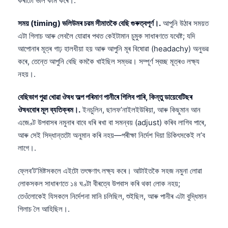
কৰাটো ভাল কাম কৰে।.
সময় (timing) ভলিউমৰ চরম সীমাতকৈ বেছি গুৰুত্বপূৰ্ণ।.
আপুনি উঠাৰ সময়ত
এটা গিলাচ আৰু লেবলৈ যোৱাৰ পথত কেইটামান চুমুক সাধাৰণতে যথেষ্ট; যদি
আপোনাৰ মূত্ৰ গাঢ় হালধীয়া হয় আৰু আপুনি মূৰ বিষোৱা (headachy) অনুভৱ
কৰে, তেন্তে আপুনি বেছি কমকৈ খাইছিল সম্ভৱ। সম্পূৰ্ণ স্বচ্ছ মূত্ৰও লক্ষ্য
নহয়।.
বেছিভাগ পুৱা খোৱা ঔষধ অল্প পৰিমাণ পানীৰে গিলিব পাৰি, কিন্তু ডায়েবেটিছৰ
ঔষধবোৰ মূল ব্যতিক্ৰম।.
ইনচুলিন, ছালফ’নাইলইউৰিয়া, আৰু কিছুমান আন
এজেণ্ট উপবাসৰ নমুনাৰ বাবে ধৰি ৰখা বা সমন্বয় (adjust) কৰিব লাগিব পাৰে,
আৰু সেই সিদ্ধান্তটো অনুমান কৰি নহয়—পৰীক্ষা নিৰ্দেশ দিয়া চিকিৎসকেই ল’ব
লাগে।.
ফ্লেব’ট’মিষ্টসকলে এইটো তৎক্ষণাৎ লক্ষ্য কৰে। আটাইতকৈ সহজ নমুনা লোৱা
লোকসকল সাধাৰণতে ১৪ ঘণ্টা বীৰত্বে উপবাস কৰি থকা লোক নহয়;
তেওঁলোকেই যিসকলে নিৰ্দেশনা মানি চলিছিল, শুইছিল, আৰু পানীৰ এটা বুদ্ধিমান
গিলাচ লৈ আহিছিল।.