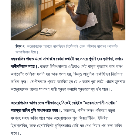
Frysk
Esperanto
Беларуская мова
Татар теле
Кыргызча
চিত্ৰ ৭:
অস্ত্ৰোপচাৰৰ আগতে নাৰ্ক’ছিছৰ নিৰ্দেশনাই তেজ পৰীক্ষাৰ সাধাৰণ পৰামৰ্শক
অগ্ৰাধিকাৰ দিয়ে।.
ئۇيغۇرچە
মধ্যৰাতিৰ পাছত একো নাখাবলৈ কোৱা কথাটো বহু সময়ে পুৰণি ব্যৱস্থাপনা, সদায়ে
শাৰীৰবিজ্ঞান নহয়।.
বহুতো চিকিৎসালয়ে এতিয়াও সেই বাক্য ব্যৱহাৰ কৰে কাৰণ
Cebuano
অপাৰেটিং তালিকা সলনি হয় আৰু পলম হয়, কিন্তু আধুনিক নাৰ্ক’ছিছৰ নিৰ্দেশনা
Basa Jawa
অধিক সূক্ষ্ম। ৰোগীসকলে প্ৰায়ে আচৰিত হয় যে ৫ বজাৰ পুৱা লাট্টে খোৱাৰ তুলনাত
ພາສາລາວ
অস্ত্ৰোপচাৰৰ ওচৰত সাধাৰণ পানী গ্ৰহণ কৰাটো গ্ৰহণযোগ্য হ’ব পাৰে।.
Монгол
অস্ত্ৰোপচাৰৰ আগৰ তেজ পৰীক্ষাসমূহ নিজেই বেছিকৈ “একেবাৰে পানী নাখোৱা”
Afrikaans
অৱস্থা লাগিব বুলি সাধাৰণতে নহয়।.
আচলতে, পানীৰ অলপ পৰিমাণে নমুনা
العربية المغربية
সংগ্ৰহ সহজ কৰিব পাৰে আৰু অস্ত্ৰোপচাৰৰ পুৱা ক্ৰিয়েটিনিন, ইউৰিয়া,
হিম’গ্ল’বিন, আৰু হেমাট’ক্ৰিট কৃত্ৰিমভাৱে বেছি ঘন দেখা দিয়াৰ পৰা ৰক্ষা কৰিব
Occitan
পাৰে।.