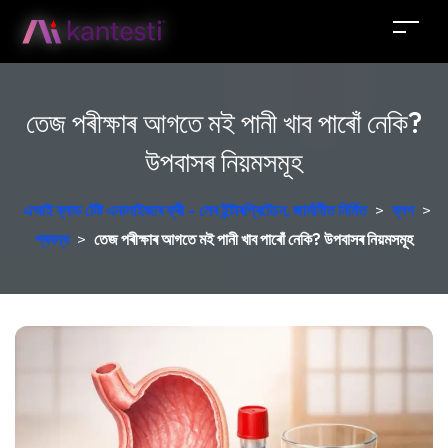
তেজ পৰীক্ষাৰ আগতে মই পানী খাব পাৰোঁ নেকি?
উপবাসৰ নিয়মসমূহ
এআই ব্লাড টেষ্ট এনালাইজাৰ ফ্ৰী – লেব ইন্টাৰপ্ৰিটেচন, জাৰ্মানীত নিৰ্মিত
>
ব্লগ
>
প্ৰবন্ধ
>
তেজ পৰীক্ষাৰ আগতে মই পানী খাব পাৰোঁ নেকি? উপবাসৰ নিয়মসমূহ