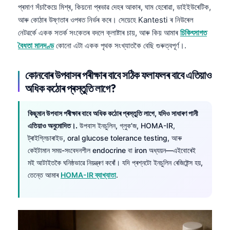
প্ৰমাণ সঁচাকৈয়ে মিশ্ৰ, কিয়নো প্ৰভাৱ দেহৰ আকাৰ, ঘাম হেৰোৱা, ডাইইউৰেটিক,
আৰু কোঠাৰ উষ্ণতাৰ ওপৰত নিৰ্ভৰ কৰে। সেয়েহে Kantesti ৰ নিউৰেল
নেটৱৰ্কে একক সতৰ্ক সংকেতৰ বদলে ক্লাষ্টাৰ চায়, আৰু কিয় আমাৰ
চিকিৎসাগত
বৈধতা মানদণ্ড
কোনো এটা একক পৃথক সংখ্যাতকৈ বেছি গুৰুত্বপূৰ্ণ।.
কোনবোৰ উপবাসৰ পৰীক্ষাৰ বাবে সঠিক ফলাফলৰ বাবে এতিয়াও
অধিক কঠোৰ প্ৰস্তুতি লাগে?
কিছুমান উপবাস পৰীক্ষাৰ বাবে অধিক কঠোৰ প্ৰস্তুতি লাগে, যদিও সাধাৰণ পানী
এতিয়াও অনুমোদিত।.
উপবাস ইনচুলিন, গ্লুক’জ, HOMA-IR,
ট্ৰাইগ্লিচাৰাইড, oral glucose tolerance testing, আৰু
কেইটামান সময়-সংবেদনশীল endocrine বা iron অধ্যয়ন—এইবোৰেই
মই আটাইতকৈ ঘনিষ্ঠভাৱে নিয়ন্ত্ৰণ কৰোঁ। যদি প্ৰশ্নটো ইনচুলিন ৰেজিষ্টেন্স হয়,
তেন্তে আমাৰ
HOMA-IR ব্যাখ্যাতা
.