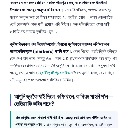
বয়স্ক লোকসকলে বেছি সোনকালে পানিশূন্য হয়, আৰু শিশুসকলে দীঘলীয়া
日本語
উপবাসৰ পৰা অসহ্য অনুভৱ কৰিব পাৰে।.
মোৰ ক্লিনিকত, অপেক্ষা কক্ষত মূৰ
Eesti
ঘূৰোৱা অনুভৱ কৰা ৰোগীজন সাধাৰণতে ৭৮ বছৰীয়া লোক—কাৰণ নোহোৱাকৈ
Azərbaycan dili
তেওঁ ব্ৰেকফাষ্ট আৰু পানী দুয়োটা এৰি দিছিল। সৰু পৰিকল্পিতকৈ খোৱা পানী
খোৱাটো বহু সময়ত সুৰক্ষিত পছন্দ।.
Bosanski
Svenska
ক্ৰীড়াবিদসকল এটা বিশেষ উপগোট, কিয়নো প্ৰশিক্ষণে প্লাজমা ভলিউম আৰু
Српски језик
মাংসপেশীৰ সূচক (markers) সলনি কৰে।.
ৰেচৰ পিছত, হেমাট’ক্ৰিট ঘনীভূত
যেন দেখা যাব পাৰে, কিন্তু AST আৰু CK মাংসপেশীৰ টাৰ্ন’ভাৰৰ বাবে বৃদ্ধি পায়
Íslenska
—লিভাৰৰ ৰোগৰ বাবে নহয়। যদি আপুনি endurance labs অনুসৰণ কৰি
Հայերեն
আছে, তেন্তে আমাৰ
হেমাট’ক্ৰিট পঢ়াৰ গাইড
ৰ সৈতে তুলনা কৰক, ৰেচৰ পিছৰ
Bahasa Indonesia
এটা নমুনাৰ ওপৰত তৎক্ষণাৎ প্ৰতিক্ৰিয়া নিদিব।.
हिन्दी
আপুনি ভুলকৈ খাই দিলে, কফি খালে, বা নিয়ম পাহৰি গ’ল—
Nederlands
তেতিয়া কি কৰিব লাগে?
Dansk
Български
যদি আপুনি কেৱল সাধাৰণ পানী খাইছিল, তেন্তে বেছিভাগ লেবৰেটৰীত এতিয়াও
পৰীক্ষা আগবঢ়াব পাৰি।.
যদি আপুনি কফি, জুচ, গাম, এলক’হল, বা এটা স্নেক
فارسی