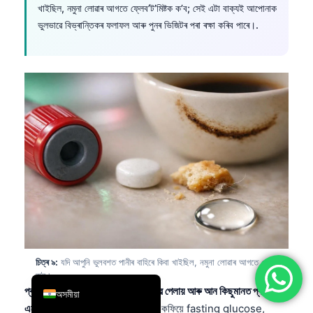
খাইছিল, নমুনা লোৱাৰ আগতে ফ্লেব’ট’মিষ্টক ক’ব; সেই এটা বাক্যই আপোনাক
简体中文
ভুলভাৱে বিভ্ৰান্তিকৰ ফলাফল আৰু পুনৰ ভিজিটৰ পৰা ৰক্ষা কৰিব পাৰে।.
Română
Türkçe
Ελληνικά
Português
Español
Italiano
עִבְרִית
Français
العربية
Deutsch
চিত্ৰ ৯:
যদি আপুনি ভুলবশত পানীৰ বাহিৰে কিবা খাইছিল, নমুনা লোৱাৰ আগতে লেবক
English
ক’ব।.
প্ৰস্তুতিৰ এটা ভুল কিছুমান পৰীক্ষাত প্ৰভাৱ পেলায় আৰু আন কিছুমানত প্ৰায়
অসমীয়া
একেবাৰে নালাগে।.
ক্ৰেকাৰ বা চেনিযুক্ত কফিয়ে fasting glucose,