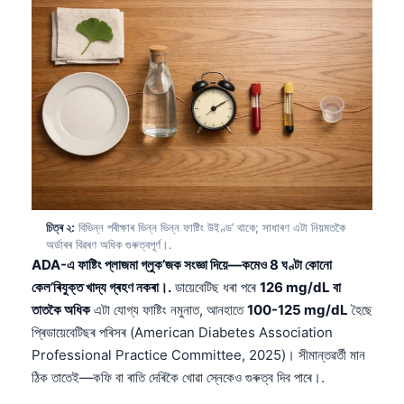
চিত্ৰ ২:
বিভিন্ন পৰীক্ষাৰ ভিন্ন ভিন্ন ফাষ্টিং উইণ্ড’ থাকে; সাধাৰণ এটা নিয়মতকৈ
অর্ডাৰৰ বিৱৰণ অধিক গুৰুত্বপূৰ্ণ।.
ADA-এ ফাষ্টিং প্লাজমা গ্লুক’জক সংজ্ঞা দিয়ে—কমেও 8 ঘণ্টা কোনো
কেল’ৰিযুক্ত খাদ্য গ্ৰহণ নকৰা।.
ডায়েবেটিছ ধৰা পৰে
126 mg/dL বা
তাতকৈ অধিক
এটা যোগ্য ফাষ্টিং নমুনাত, আনহাতে
100-125 mg/dL
হৈছে
প্ৰিডায়েবেটিছৰ পৰিসৰ (American Diabetes Association
Professional Practice Committee, 2025)। সীমান্তৱৰ্তী মান
ঠিক তাতেই—কফি বা ৰাতি দেৰিকৈ খোৱা স্নেকেও গুৰুত্ব দিব পাৰে।.