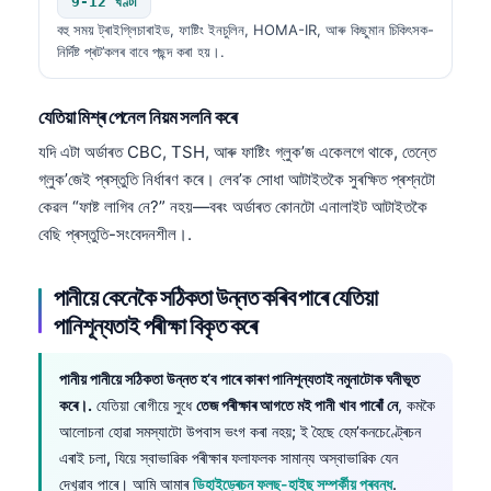
9-12 ঘণ্টা
বহু সময় ট্ৰাইগ্লিচাৰাইড, ফাষ্টিং ইনচুলিন, HOMA-IR, আৰু কিছুমান চিকিৎসক-
নিৰ্দিষ্ট প্ৰট’কলৰ বাবে পছন্দ কৰা হয়।.
যেতিয়া মিশ্ৰ পেনেল নিয়ম সলনি কৰে
যদি এটা অর্ডাৰত CBC, TSH, আৰু ফাষ্টিং গ্লুক’জ একেলগে থাকে, তেন্তে
গ্লুক’জেই প্ৰস্তুতি নিৰ্ধাৰণ কৰে। লেব’ক সোধা আটাইতকৈ সুৰক্ষিত প্ৰশ্নটো
কেৱল “ফাষ্ট লাগিব নে?” নহয়—বৰং অর্ডাৰত কোনটো এনালাইট আটাইতকৈ
বেছি প্ৰস্তুতি-সংবেদনশীল।.
পানীয়ে কেনেকৈ সঠিকতা উন্নত কৰিব পাৰে যেতিয়া
পানিশূন্যতাই পৰীক্ষা বিকৃত কৰে
পানীয় পানীয়ে সঠিকতা উন্নত হ’ব পাৰে কাৰণ পানিশূন্যতাই নমুনাটোক ঘনীভূত
কৰে।.
যেতিয়া ৰোগীয়ে সুধে
তেজ পৰীক্ষাৰ আগতে মই পানী খাব পাৰোঁ নে
, কমকৈ
আলোচনা হোৱা সমস্যাটো উপবাস ভংগ কৰা নহয়; ই হৈছে হেম’কনচেণ্ট্ৰেচন
এৰাই চলা, যিয়ে স্বাভাৱিক পৰীক্ষাৰ ফলাফলক সামান্য অস্বাভাৱিক যেন
দেখুৱাব পাৰে। আমি আমাৰ
ডিহাইড্ৰেচন ফলছ-হাইছ সম্পৰ্কীয় প্ৰবন্ধ
.