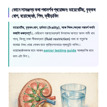
O‘zbekcha
কোনে সামঞ্জস্য কৰা পৰামৰ্শৰ প্ৰয়োজন: ডায়েবেটিছ, বৃক্কৰ
Українська
ৰোগ, বয়োজ্যেষ্ঠ, শিশু, ক্ৰীড়াবিদ
አማርኛ
Kiswahili
ডায়েবেটিছ, বৃক্কৰ ৰোগ, দুৰ্বলতা (frailty), আৰু শিশুৰ ক্ষেত্ৰত পৰামৰ্শ সলনি
কৰাটো গুৰুত্বপূৰ্ণ।.
বেছিভাগ প্ৰাপ্তবয়স্কই উপবাসৰ আগতে অলপ পানী খাব
ភាសាខ្មែរ
পাৰে, কিন্তু তৰল সীমাবদ্ধতা (fluid restriction) থকা বা গ্লুক’জ
ဗမာစာ
কমোৱা ঔষধ খোৱা লোকৰ বাবে ব্যক্তিগতভাৱে প্ৰস্তুতি লাগিব।
বয়োজ্যেষ্ঠসকলৰ বাবে আমাৰ
senior testing guide
আৰম্ভণিৰ বাবে
ไทย
ভাল এটা দিশ।.
Tagalog
Tiếng Việt
Bahasa Melayu
മലയാളം
ಕನ್ನಡ
ગુજરાતી
தமிழ்