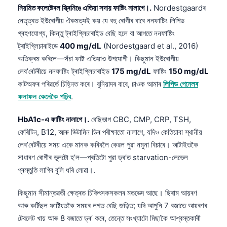
নিয়মিত কলেষ্টেৰল স্ক্ৰিনিঙে এতিয়া সদায় ফাষ্টিং নালাগে।.
Nordestgaardৰ
নেতৃত্বত ইউৰোপীয় ঐকমত্যই কয় যে বহু ৰোগীৰ বাবে ননফাষ্টিং লিপিড
গ্ৰহণযোগ্য, কিন্তু ট্ৰাইগ্লিচাৰাইড বেছি হলে বা আগতে ননফাষ্টিং
ট্ৰাইগ্লিচাৰাইডে
400 mg/dL
(Nordestgaard et al., 2016)
অতিক্ৰম কৰিলে—সঁচা ফাষ্ট এতিয়াও উপযোগী। কিছুমান ইউৰোপীয়
লেব’ৰেটৰীয়ে ননফাষ্টিং ট্ৰাইগ্লিচাৰাইড
175 mg/dL
ফাষ্টিং
150 mg/dL
কাটঅফৰ পৰিৱর্তে চিহ্নিত কৰে। বুনিয়াদৰ বাবে, চাওক আমাৰ
লিপিড পেনেলৰ
ফলাফল কেনেকৈ পঢ়িব
.
HbA1c-এ ফাষ্টিং নালাগে।.
বেছিভাগ CBC, CMP, CRP, TSH,
ফেৰিটিন, B12, আৰু ভিটামিন ডিৰ পৰীক্ষাতো নালাগে, যদিও কেতিয়াবা স্থানীয়
লেব’ৰেটৰীয়ে সময় একে মানক কৰিবলৈ কেৱল পুৱা নমুনা বিচাৰে। আটাইতকৈ
সাধাৰণ ৰোগীৰ ভুলটো হ’ল—প্ৰতিটো পুৱা ড্ৰ’ত starvation-লেভেল
প্ৰস্তুতি লাগিব বুলি ধৰি লোৱা।.
কিছুমান সীমান্তৱৰ্তী ক্ষেত্ৰত চিকিৎসকসকলৰ মতভেদ আছে। ছিৰাম আয়ৰণ
আৰু কৰ্টিছল ফাষ্টিংতকৈ সময়ৰ লগত বেছি জড়িত; যদি আপুনি 7 বজাতে আয়ৰণৰ
টেবলেট খায় আৰু 8 বজাতে ড্ৰ’ কৰে, তেন্তে সংখ্যাটো মিছাকৈ আশ্বস্তকাৰী