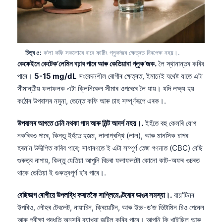
চিত্ৰ ৫:
ক’লা কফি সকলোৰে বাবে ফাষ্টিং গ্লুক’জৰ ক্ষেত্ৰত নিৰপেক্ষ নহয়।.
কেফেইনে কেটেক’লেমিন বঢ়াব পাৰে আৰু কেতিয়াবা গ্লুক’জক.
লৈ স্থানান্তৰ কৰিব
পাৰে।
5-15 mg/dL
সংবেদনশীল ৰোগীৰ ক্ষেত্ৰত, ইমানেই যথেষ্ট যাতে এটা
সীমান্তীয় ফলাফলক এটা ক্লিনিকেল সীমাৰ ওপৰেৰে লৈ যায়। যদি লক্ষ্য হয়
কঠোৰ উপবাসৰ নমুনা, তেন্তে কফি আৰু চাহ সম্পূৰ্ণৰূপে এৰক।.
উপবাসৰ আগতে চেনি নথকা গাম আৰু মিন্ট আদৰ্শ নহয়।.
ইহঁতে বহু কেলৰি যোগ
নকৰিবও পাৰে, কিন্তু ইহঁতে হজম, লালাগ্ৰন্থি (লাল), আৰু মানসিক চাপৰ
হৰম’ন উদ্দীপিত কৰিব পাৰে; সাধাৰণতে ই এটা সম্পূৰ্ণ তেজ গণনাত (CBC) বেছি
গুৰুত্ব নাপায়, কিন্তু যেতিয়া আপুনি বিচৰা ফলাফলটো কোনো কাট-অফৰ ওচৰত
থাকে তেতিয়া ই গুৰুত্বপূৰ্ণ হ’ব পাৰে।.
বেছিভাগ ৰোগীয়ে উপলব্ধি কৰাতকৈ সাপ্লিমেণ্টবোৰ ডাঙৰ সমস্যা।.
বায়’টিনৰ
উপৰিও, লৌহৰ টেবলেট, নায়াচিন, ক্ৰিয়েটিন, আৰু উচ্চ-ড’জ ভিটামিন চিও পেনেল
আৰু পৰীক্ষা পদ্ধতি অনুসৰি ব্যাখ্যা জটিল কৰিব পাৰে। আপুনি কি খাইছিল আৰু