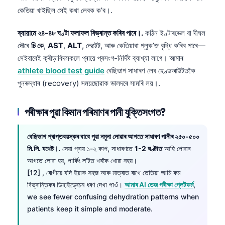
কেতিয়া খাইছিল সেই কথা লেবক ক’ব।.
ব্যায়ামে ২৪-৪৮ ঘণ্টা ফলাফল বিভ্ৰান্ত কৰিব পাৰে।.
কঠিন ইণ্টাৰভেল বা দীঘল
দৌৰে
চি কে
,
AST
,
ALT
, লেক্টেট, আৰু কেতিয়াবা গ্লুক’জ বৃদ্ধি কৰিব পাৰে—
সেইবাবেই ক্ৰীড়াবিদসকলে প্ৰায়ে প্ৰসংগ-নিৰ্দিষ্ট ব্যাখ্যা লাগে। আমাৰ
athlete blood test guide
বেছিভাগ সাধাৰণ লেব হেণ্ডআউটতকৈ
পুনৰুদ্ধাৰ (recovery) সময়ছোৱাক ভালদৰে সামৰি লয়।.
পৰীক্ষাৰ পুৱা কিমান পৰিমাণৰ পানী যুক্তিসংগত?
বেছিভাগ প্ৰাপ্তবয়স্কৰ বাবে পুৱা নমুনা লোৱাৰ আগতে সাধাৰণ পানীৰ ২৫০-৫০০
মি.লি. যথেষ্ট।.
সেয়া প্ৰায় ১-২ কাপ, সাধাৰণতে
1-2 ঘণ্টাত
আহি পোৱাৰ
আগতে লোৱা হয়, পাৰ্কিং ল’টত খৰকৈ খোৱা নহয়।
[12] , ৰোগীয়ে যদি ইয়াক সহজ আৰু মাত্ৰাত ৰাখে তেতিয়া আমি কম
বিভ্ৰান্তিকৰ ডিহাইড্ৰেচন ধৰণ দেখা পাওঁ।
আমাৰ AI তেজ পৰীক্ষা প্লেটফৰ্ম
,
we see fewer confusing dehydration patterns when
patients keep it simple and moderate.