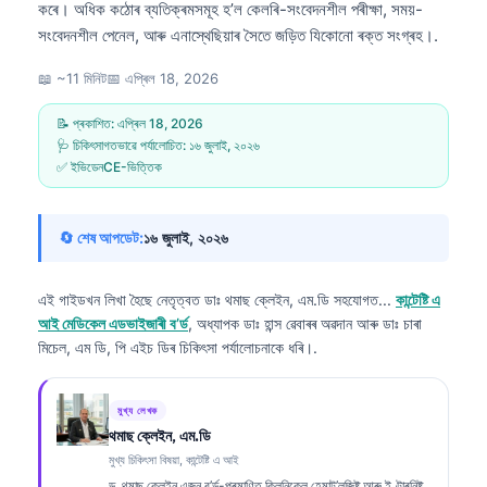
কৰে। অধিক কঠোৰ ব্যতিক্ৰমসমূহ হ’ল কেলৰি-সংবেদনশীল পৰীক্ষা, সময়-
সংবেদনশীল পেনেল, আৰু এনাস্থেছিয়াৰ সৈতে জড়িত যিকোনো ৰক্ত সংগ্ৰহ।.
📖 ~11 মিনিট
📅
এপ্ৰিল 18, 2026
📝 প্ৰকাশিত:
এপ্ৰিল 18, 2026
🩺 চিকিৎসাগতভাৱে পৰ্যালোচিত:
১৬ জুলাই, ২০২৬
✅ ইভিডেনCE-ভিত্তিক
🔄 শেষ আপডেট:
১৬ জুলাই, ২০২৬
এই গাইডখন লিখা হৈছে নেতৃত্বত
ডাঃ থমাছ ক্লেইন, এম.ডি
সহযোগত...
কান্টেষ্টি এ
আই মেডিকেল এডভাইজাৰী ব’ৰ্ড
, অধ্যাপক ডাঃ হান্স ৱেবাৰৰ অৱদান আৰু ডাঃ চাৰা
মিচেল, এম ডি, পি এইচ ডিৰ চিকিৎসা পৰ্যালোচনাকে ধৰি।.
মুখ্য লেখক
থমাছ ক্লেইন, এম.ডি
মুখ্য চিকিৎসা বিষয়া, কান্টেষ্টি এ আই
ড. থমাছ ক্লেইন এজন ব’ৰ্ড-প্ৰমাণিত ক্লিনিকেল হেমাট’লজিষ্ট আৰু ইণ্টাৰনিষ্ট,