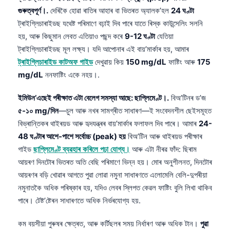
গুৰুত্বপূৰ্ণ।.
দেৰিকৈ হোৱা ৰাতিৰ আহাৰ বা ভিতৰত অ্যালক’হল
24 ঘণ্টা
ট্ৰাইগ্লিচাৰাইডছ যথেষ্ট পৰিমাণে বঢ়াই দিব পাৰে যাতে ৰিস্ক কাউন্সেলিং সলনি
হয়, আৰু কিছুমান লেবত এতিয়াও পছন্দ কৰে
9-12 ঘণ্টা
যেতিয়া
ট্ৰাইগ্লিচাৰাইডছ মূল লক্ষ্য। যদি আপোনাৰ এই বায়’মাৰ্কাৰ হয়, আমাৰ
ট্ৰাইগ্লিচাৰাইড কাটঅফ গাইড
দেখুৱায় কিয়
150 mg/dL
ফাষ্টিং আৰু
175
mg/dL
ননফাষ্টিং একে নহয়।.
ইমিউন’এছেই পৰীক্ষাত এটা বেলেগ সমস্যা আছে: ছাপ্লিমেণ্ট।.
বিঅ’টিনৰ ড’জ
৫-১০ mg/দিন
—চুল আৰু নখৰ সামগ্ৰীত সাধাৰণ—ই সংবেদনশীল ছেইসমূহত
বিভ্ৰান্তিকৰ থাইৰয়ড আৰু হৃদযন্ত্ৰৰ বায়’মাৰ্কাৰ ফলাফল দিব পাৰে। আমাৰ
24-
48 ঘণ্টাৰ আশে-পাশে সৰ্বোচ্চ (peak) হয়
বিঅ’টিন আৰু থাইৰয়ড পৰীক্ষাৰ
গাইড
ছাপ্লিমেণ্ট ব্যৱহাৰ কৰিলে পঢ়া যোগ্য।
আৰু এটা নীৰৱ ফাঁদ: ছিৰাম
আয়ৰণ দিনটোৰ ভিতৰত অতি বেছি পৰিমাণে ভিন্ন হয়। মোৰ অনুশীলনত, দিনটোৰ
আয়ৰণৰ বড়ি খোৱাৰ আগতে পুৱা লোৱা নমুনা সাধাৰণতে এলোমেলি বেলি-দুপৰীয়া
নমুনাতকৈ অধিক পৰিষ্কাৰ হয়, যদিও লেবৰ স্লিপত কেৱল ফাষ্টিং বুলি লিখা থাকিব
পাৰে। টেষ্ট’ষ্টেৰন সাধাৰণতে অধিক নিৰ্ভৰযোগ্য হয়.
কম বয়সীয়া পুৰুষৰ ক্ষেত্ৰত, আৰু কৰ্টিছলৰ সময় নিৰ্ধাৰণ আৰু অধিক টান।
পুৱা