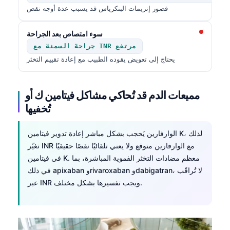
日本語
قصور إنزيمات البنكرياس قد يسبب عدة أوجه نقص
Eesti
سوء امتصاص بعد الجراحة
Azərbaycan dili
جراحة السمنة مع INR مرتفع
Bosanski
يحتاج إلى تعويض يقوده الطبيب مع إعادة تقييم التخثر
Svenska
Српски језик
مميعات الدم قد تُحاكي مشاكل فيتامين ك أو
تُخفيها
Íslenska
Հայերեն
الوارفارين يَحجب بشكل مباشر إعادة تدوير فيتامين K، لذلك
Bahasa Indonesia
تغيّر INR مع الوارفارين متوقع ولا يعني تلقائيًا نقصًا حقيقيًا
हिन्दी
في فيتامين K. معظم مضادات التخثر الفموية المباشرة، بما
في ذلك apixaban وrivaroxaban وdabigatran، لا تُراقَب
Nederlands
عبر INR ويجب تفسيرها بشكل مختلف.
Dansk
Български
فارسی