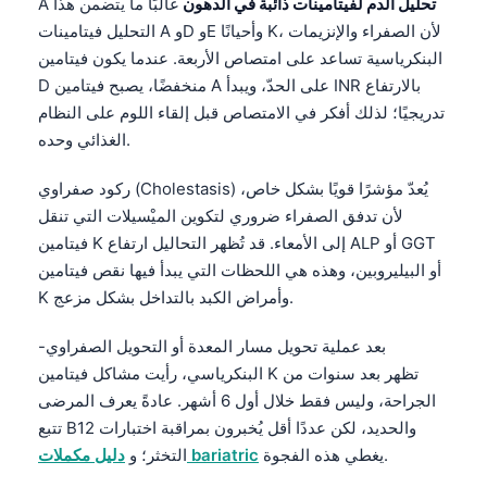
تحليل الدم لفيتامينات ذائبة في الدهون
غالبًا ما يتضمن هذا
A
O‘zbekcha
التحليل فيتامينات A وD وE وأحيانًا K، لأن الصفراء والإنزيمات
Українська
البنكرياسية تساعد على امتصاص الأربعة. عندما يكون فيتامين
D منخفضًا، يصبح فيتامين A على الحدّ، ويبدأ INR بالارتفاع
አማርኛ
تدريجيًا؛ لذلك أفكر في الامتصاص قبل إلقاء اللوم على النظام
Kiswahili
الغذائي وحده.
ភាសាខ្មែរ
ركود صفراوي (Cholestasis) يُعدّ مؤشرًا قويًا بشكل خاص،
ဗမာစာ
لأن تدفق الصفراء ضروري لتكوين الميْسيلات التي تنقل
ไทย
فيتامين K إلى الأمعاء. قد تُظهر التحاليل ارتفاع ALP أو GGT
Tagalog
أو البيليروبين، وهذه هي اللحظات التي يبدأ فيها نقص فيتامين
K وأمراض الكبد بالتداخل بشكل مزعج.
Tiếng Việt
Bahasa Melayu
بعد عملية تحويل مسار المعدة أو التحويل الصفراوي-
البنكرياسي، رأيت مشاكل فيتامين K تظهر بعد سنوات من
മലയാളം
الجراحة، وليس فقط خلال أول 6 أشهر. عادةً يعرف المرضى
ಕನ್ನಡ
تتبع B12 والحديد، لكن عددًا أقل يُخبرون بمراقبة اختبارات
ગુજરાતી
يغطي هذه الفجوة.
دليل مكملات bariatric
التخثر؛ و
தமிழ்