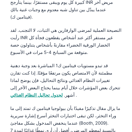
كبيرة كل يوم ويبقى مستقرًا، بينما يتأرجح INR مريض آخر
عندما يبدّل بين تناول شبه معدوم مع وجبات غنية بالكِ
(فيتامين ك).
النصيحة العملية لمرضى الوارفارين هي الثبات، لا التجنب. لقد
رأيت INR غير مستقر أكثر عند أشخاص يقطعون فجأة كل
الخضار الورقية الخضراء مقارنةً بأشخاص يتناولون حصة
متوقعة من السبانخ 4-5 مرات في الأسبوع.
قد تبدو مستويات فيتامين ك1 المباشرة بعد وجبة دهنية
مطمئنة لأن الامتصاص يكون مرتفعًا مؤقتًا. إذا كنت تقارن
تغييرات النظام الغذائي ونتائج التحاليل، فإن يوضح لماذا
تتحرك بعض المؤشرات خلال أيام بينما يحتاج البعض الآخر إلى
.
أشهر.
لجدول تحاليل النظام الغذائي
ما يزال مقال تذكيرًا مفيدًا بأن بيولوجيا فيتامين ك تمتد إلى ما
وراء التخثر، لكن تبقى اختبارات التخثر أسرع إشارة سريرية
عندما ينخفض المدخول بشكل مفاجئ (Booth, 2009).
بالنسبة لمعظم المرضى، أفضل أن أرى نمطًا غذائيًا لمدة 7