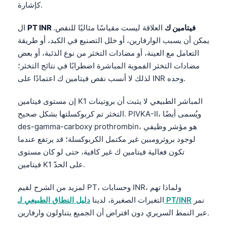
كإشارة.
PT INR فيتامين ك
العلاقة ليست مقياسًا مثاليًا للنقص.
ال
يمكن أن يسبب الوارفارين، أو خلل التصنيع في الكبد، أو طريقة
التعامل مع العينة، أو مضادات التخثر من نوع الذئبة، أو بعض
مضادات التخثر الفموية المباشرة اضطرابًا في نتائج التخثر؛
لذلك لا أنسب نقص فيتامين ك اعتمادًا على INR وحده.
إن مستوى فيتامين K1 المباشر الطبيعي لا يثبت أن بروتينات
التخثر تم كربوكسلتها بشكل صحيح. PIVKA-II، ويُسمى أيضًا
des-gamma-carboxy prothrombin، هو مؤشر وظيفي
لوجود بروثرومبين غير مكتمل الكربوكسلة؛ قد يرتفع عندما
تكون فعالية فيتامين ك غير كافية، حتى لو كان مستوى
فيتامين K1 على الحدّ.
لمزيد من الشرح لقيم PT، وحسابات INR، ولماذا تهم
نمر
دليل النطاق الطبيعي لـ PT/INR
التغيرات الصغيرة، لدينا
عبر النمط السريري دون افتراض أن الجميع يتناولون وارفارين.