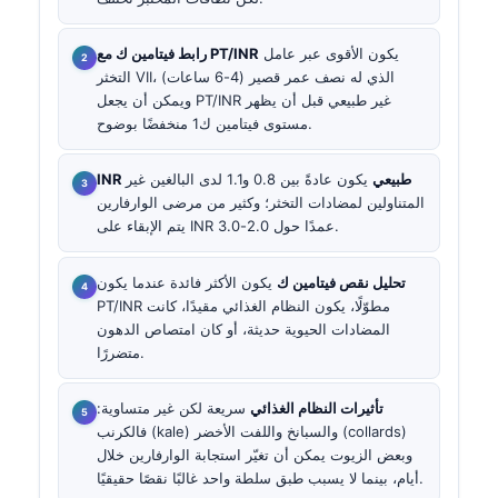
يكون الأقوى عبر عامل
رابط فيتامين ك مع PT/INR
التخثر VII، الذي له نصف عمر قصير (4-6 ساعات)
ويمكن أن يجعل PT/INR غير طبيعي قبل أن يظهر
مستوى فيتامين ك1 منخفضًا بوضوح.
INR طبيعي
يكون عادةً بين 0.8 و1.1 لدى البالغين غير
المتناولين لمضادات التخثر؛ وكثير من مرضى الوارفارين
يتم الإبقاء على INR عمدًا حول 2.0-3.0.
تحليل نقص فيتامين ك
يكون الأكثر فائدة عندما يكون
PT/INR مطوّلًا، يكون النظام الغذائي مقيدًا، كانت
المضادات الحيوية حديثة، أو كان امتصاص الدهون
متضررًا.
تأثيرات النظام الغذائي
سريعة لكن غير متساوية:
فالكرنب (kale) والسبانخ واللفت الأخضر (collards)
وبعض الزيوت يمكن أن تغيّر استجابة الوارفارين خلال
أيام، بينما لا يسبب طبق سلطة واحد غالبًا نقصًا حقيقيًا.