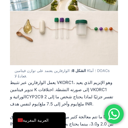
简体中文
Română
Türkçe
Ελληνικά
Português
Español
Italiano
الشكل 8:
الوارفارين يعتمد على توازن فيتامين K؛ أما DOACs
עִבְרִית
فعادةً لا.
يعمل الوارفارين عبر تثبيط VKORC1، وهو الإنزيم الذي يعيد
Français
تدوير فيتامين K إلى صورته النشطة. اختلافات VKORC1
العربية
الوراثية وCYP2C9 تفسر جزئيًا لماذا يحتاج شخص ما إلى 2
Deutsch
ملغ/يوم وآخر إلى 7.5 ملغ/يوم لنفس هدف INR.
English
غالبًا ما تتم معالجة كثير من مرضى الوارفارين بهدف نطاق
العربية المغربية
INR بين 2.0 و3.0، بينما يحتاج بعض مرضى صمامات القلب