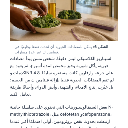
الشكل 6:
يمكن للمضادات الحيوية أن تُحدث نقصًا وظيفيًا في
فيتامين ك عبر عدة مسارات.
السيناريو الكلاسيكي ليس دقيقًا: شخص مسن يبدأ مضادات
حيوية، يأكل شوربة وخبز محمص لمدة أسبوع، ثم يعود مع
كدمات وINR 4.8 على جرعة وارفارين كانت مستقرة سابقًا.
لم تقم المضادّات الحيوية فقط بإزالة فيتامين ك من الجسم؛
بل غيّرت إنتاج الأمعاء، والشهية، وأيض الدواء، وأحيانًا طريقة
تعامل الكبد.
بعض السيفالوسبورينات التي تحتوي على سلسلة جانبية N-
methylthiotetrazole، مثل cefotetan وcefoperazone،
Norsk bokmål
ارتبطت بحدوث نقص بروثرومبين. أولي اهتمامًا أكبر عندما
Ślōnskŏ gŏdka