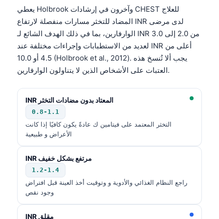
يعطي Holbrook وآخرون في إرشادات CHEST للعلاج
المضاد للتخثر مسارات منفصلة لارتفاع INR لدى مرضى
الوارفارين، بما في ذلك الهدف الشائع لـ INR من 2.0 إلى 3.0
لعديد من الاستطبابات وإجراءات مختلفة عند INR أعلى من
4.5 أو 10.0 (Holbrook et al., 2012). يجب ألا تُنسخ هذه
العتبات على الأشخاص الذين لا يتناولون الوارفارين.
INR المعتاد بدون مضادات التخثر
0.8-1.1
التخثر المعتمد على فيتامين ك عادةً يكون كافيًا إذا كانت
الأعراض و طبيعية
INR مرتفع بشكل خفيف
1.2-1.4
راجع النظام الغذائي والأدوية و وتوقيت أخذ العينة قبل افتراض
وجود نقص
INR مقلق