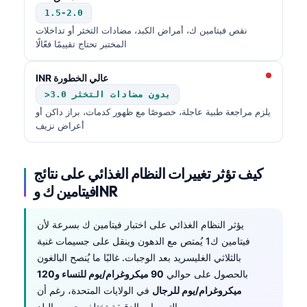
1.5-2.0
نقص فيتامين ك، أمراض الكبد، مضادات التخثر أو تداخلات
المختبر تحتاج تقييمًا فعّالًا
INR عالي الخطورة
>3.0 بدون مضادات التخثر
يلزم مراجعة طبية عاجلة، خصوصًا مع ظهور كدمات، براز داكن أو
أعراض نزيف
كيف تؤثر تغييرات النظام الغذائي على نتائج
فيتامين ك وINR
يؤثر النظام الغذائي على اختبار فيتامين ك بسرعة لأن
فيتامين ك1 يُمتص مع الدهون وينقل على جسيمات غنية
بالثلاثي الغليسريد بعد الوجبات. غالبًا ما يُنصح البالغون
بالحصول على حوالي
90 ميكروغرام/يوم للنساء و120
ميكروغرام/يوم للرجال
في الولايات المتحدة، رغم أن
التوصيات الدقيقة تختلف حسب البلد.