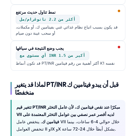
نمط تناول حديث مرتفع
أكثر من 2.2 نانوغرام/مل
قد يكون بسبب اتباع نظام غذائي غني بفيتامين ك، أو مكملات،
أو سحب عينة دون صيام
يجب وضع النتيجة في سياقها
أي مستوى مع INR أكبر من 1.5
قد تكون أنماط PT/INR أكثر أهمية من رقم فيتامين K1 نفسه
لماذا قد يتغير PT/INR قبل أن يبدو فيتامين ك
منخفضًا
تتغير قيم PT/INR مبكرًا عند نقص فيتامين ك، لأن عامل التخثر
VII لديه أقصر عمر نصفي بين عوامل التخثر المعتمدة على
فيتامين ك.
ينخفض عامل VII خلال حوالي 4-6 ساعات، بينما
تنخفض العوامل II وIX وX بشكل أبطأ خلال 24-72 ساعة.