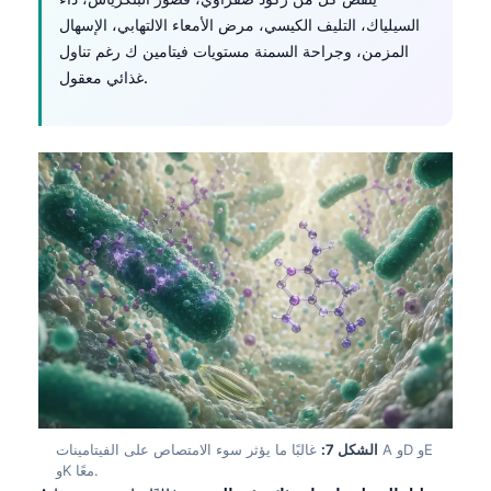
Euskara
السيلياك، التليف الكيسي، مرض الأمعاء الالتهابي، الإسهال
Македонски јазик
المزمن، وجراحة السمنة مستويات فيتامين ك رغم تناول
Latviešu valoda
غذائي معقول.
Galego
অসমীয়া
සිංහල
سنڌي
پښتو
Slovenčina
Hrvatski
Suomi
Қазақ тілі
الشكل 7:
غالبًا ما يؤثر سوء الامتصاص على الفيتامينات A وD وE
وK معًا.
Català