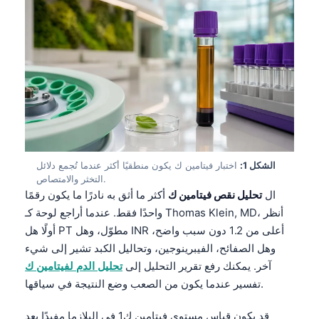
الشكل 1:
اختبار فيتامين ك يكون منطقيًا أكثر عندما تُجمع دلائل
التخثر والامتصاص.
ال
تحليل نقص فيتامين ك
أكثر ما أثق به نادرًا ما يكون رقمًا
واحدًا فقط. عندما أراجع لوحة كـ Thomas Klein, MD، أنظر
أولًا هل PT مطوّل، وهل INR أعلى من 1.2 دون سبب واضح،
وهل الصفائح، الفيبرينوجين، وتحاليل الكبد تشير إلى شيء
آخر. يمكنك رفع تقرير التحليل إلى
تحليل الدم لفيتامين ك
تفسير عندما يكون من الصعب وضع النتيجة في سياقها.
قد يكون قياس مستوى فيتامين ك1 في البلازما مفيدًا بعد