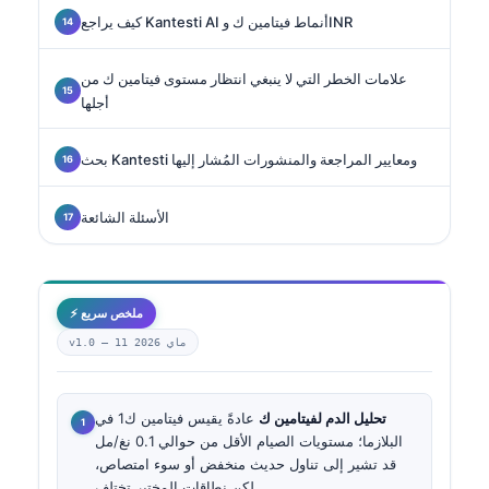
كيف يراجع Kantesti AI أنماط فيتامين ك وINR
علامات الخطر التي لا ينبغي انتظار مستوى فيتامين ك من
أجلها
بحث Kantesti ومعايير المراجعة والمنشورات المُشار إليها
الأسئلة الشائعة
⚡ ملخص سريع
11 ماي 2026
v1.0 —
تحليل الدم لفيتامين ك
عادةً يقيس فيتامين ك1 في
البلازما؛ مستويات الصيام الأقل من حوالي 0.1 نغ/مل
قد تشير إلى تناول حديث منخفض أو سوء امتصاص،
لكن نطاقات المختبر تختلف.