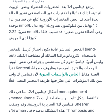
مخازن الأنسجة العميقة.
يرتفع فيتامين ك1 بعد الخضروات الخضراء وبعض الزيوت
النباتية، لذلك قد تُبالغ الاختبارات غير الصائمة في تقدير الحالة
بعدة أضعاف. بعض المختبرات الأوروبية تُبلغ عن فيتامين ك1
بوحدة nmol/L بدل ng/mL؛ 1 نغ/مل من فيلوكينون يساوي
تقريبًا 2.22 nmol/L، وهي أخطاء تحويل صغيرة قد تسبب قلقًا
كبيرًا لدى المريض.
الفحص المباشر عادة يكون اختبارًا يُرسل للمختبر (send-
out) باستخدام الكروماتوغرافيا السائلة أو مطيافية الكتلة،
وليس أنبوبًا قياسيًا تقوم كل مستشفى بإجرائه في نفس اليوم.
تقرأ Kantesti AI الوحدات والفترة المرجعية وظروف جمع
العينة مقابل
الخاص بالواسمات الحيوية
لأن فيتامين ك واحد
من تلك المؤشرات التي تغيّر فيها طريقة المختبر المعنى فعلًا.
أشكال فيتامين ك2، بما في ذلك menaquinone-4
وmenaquinone-7، لا تُلتقط بشكل ثابت بواسطة اختبارات
فيتامين ك1 السريرية الروتينية. وقد وصفت Shearer
وNewman هذه المشكلة بوضوح في Thrombosis and