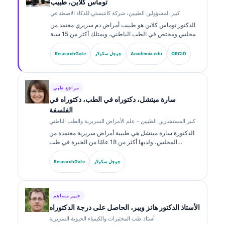
توماس كلاين، طبيب
كبير المسؤولين الطبيين، شركة كانتيستي للذكاء الاصطناعي
الدكتور توماس كلاين هو طبيب أمراض دم سريري معتمد من
المجلس ومختص في الطب الباطني، ويمتلك أكثر من 15 سنة
من الخبرة في طب المختبرات والتحليل السريري المدعوم
بالذكاء الاصطناعي. بصفته كبير المسؤولين الطبيين في
ORCID
Academia.edu
جوجل سكولار
ResearchGate
Kantesti AI، يوفّر الإشراف السريري على دقة المعلومات
الطبية للشبكة العصبية الخاصة. وقد نشر الدكتور كلاين على
نطاق واسع حول تفسير المؤشرات الحيوية والتشخيصات
المخبرية في مواضيع طب المختبرات.
مراجع طبي
سارة ميتشل، دكتوراه في الطب، دكتوراه في
الفلسفة
كبير المستشارين الطبيين - علم الأمراض السريرية والطب الباطني
الدكتورة سارة ميتشل هي طبيبة أمراض سريرية معتمدة من
المجلس، ولديها أكثر من 18 عامًا من الخبرة في طب
المختبرات والتحليل التشخيصي. تحمل شهادات تخصصية في
الكيمياء السريرية، ونشرت على نطاق واسع حول لوحات
جوجل سكولار
ResearchGate
المؤشرات الحيوية وتحليل المختبرات في الممارسة السريرية.
خبير مساهم
الأستاذ الدكتور هانز ويبر، الحاصل على درجة الدكتوراه
أستاذ طب المختبرات والكيمياء الحيوية السريرية