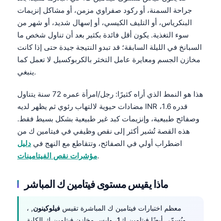
جراحة السمنة، أو ركود صفراوي مزمن، أو مشاكل إنزيمات
البنكرياس، أو التليف الكيسي، أو إسهال شديد، أو شهر من
سوء التغذية. يكون أقل فائدة بكثير بعد أن تناول شخص ما
السبانخ في الليلة السابقة؛ قد تبدو النتيجة جيدة حتى إذا كانت
مخازن الجسم ومعايرة عامل التخثر بالكربوكسيل لا تعمل كما
ينبغي.
هذا هو النمط الذي أراه كثيرًا: رجل/امرأة عمره 72 سنة يتناول
مضادات حيوية لالتهاب رئوي ثم يظهر لديه INR قدره 1.6،
وصفائح طبيعية، وإنزيمات كبد غير طبيعية بشكل بسيط فقط.
هذه القصة تُشير أكثر إلى نقص وظيفي في فيتامين ك من
اضطراب أولي في الصفائح، وتتقاطع مع النهج في
دليل
.
مؤشرات نقص الفيتامينات
ماذا يقيس مستوى فيتامين ك المباشر
معظم اختبارات فيتامين ك المباشرة تقيس
فيلوكينون
, ،
ويُسمّى أيضًا فيتامين ك1، وليس مخازن فيتامين ك الكلية