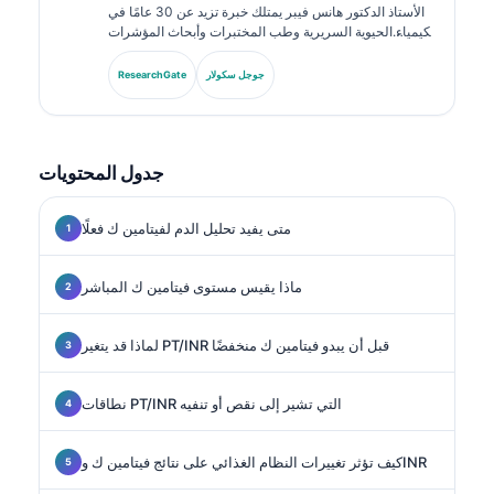
الأستاذ الدكتور هانس فيبر يمتلك خبرة تزيد عن 30 عامًا في
الكيمياء الحيوية السريرية وطب المختبرات وأبحاث المؤشرات
الحيوية. كان رئيسًا سابقًا للجمعية الألمانية للكيمياء السريرية،
ويتخصص في تحليل لوحات التشخيص، وتوحيد المؤشرات
جوجل سكولار
ResearchGate
الحيوية، وطب المختبرات المدعوم بالذكاء الاصطناعي.
جدول المحتويات
متى يفيد تحليل الدم لفيتامين ك فعلًا
ماذا يقيس مستوى فيتامين ك المباشر
لماذا قد يتغير PT/INR قبل أن يبدو فيتامين ك منخفضًا
نطاقات PT/INR التي تشير إلى نقص أو تنفيه
كيف تؤثر تغييرات النظام الغذائي على نتائج فيتامين ك وINR