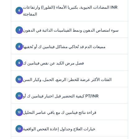
المضادات الحيوية، بكتيريا الأمعاء (الفلورا) وارتفاعات INR
المفاجئة
سوء امتصاص الدهون ونمط الفيتامينات الذائبة في الدهون
مميعات الدم قد تُحاكي مشاكل فيتامين ك أو تُخفيها
فصل مرض الكبد عن نقص فيتامين ك
الفئات الأكثر عرضة للخطر: الرضع، الحمل، وكبار السن
كيفية التحضير قبل اختبار فيتامين ك أو PT/INR
قراءة نتائج فيتامين ك مع باقي عناصر التحليل
خيارات العلاج وجداول إعادة الفحص الواقعية