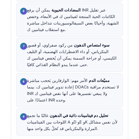
المضادات الحيوية
يمكن أن يرفع INR عبر تقليل
الكائنات الحية المنتجة لفيتامين ك في الأمعاء، وخفض
الشهية، وأحيانًا بعض السيفالوسبورينات تتداخل مباشرة
مع استقلاب فيتامين ك.
سوء امتصاص الدهون
من ركود صفراوي، أو قصور
البنكرياس، أو داء الاضطرابات الهضمية، أو التليف
الكيسي، أو جراحة السمنة يمكن أن يُخفض فيتامين ك
حتى عندما يبدو النظام الغذائي كافيًا.
مميّعات الدم
الأمر مهم: الوارفارين يَحجب مباشرة
إعادة تدوير فيتامين ك، بينما DOACs لا تستخدم مراقبة
INR ولا ينبغي تفسيرها على أنها نقص فيتامين ك
اعتمادًا على INR وحده.
تحليل دم فيتامينات ذائبة في الدهون
غالبًا ما تجمع
اللوحات بين الفيتامينات A وD وE وK لأن نفس مشاكل
المرارة والبنكرياس قد تُخلّ بكل واحد منها.