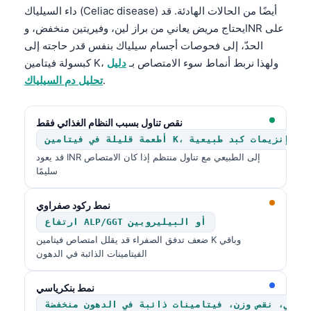
داء السيلياك (Celiac disease) أيضًا من الحالات الهادئة. قد
తెలుగు
يحتاج مريض يعاني من براز لين، وفيريتين منخفض، وINR على
मराठी
الحدّ، إلى فحوصات أجسام سيلياك بنفس قدر حاجته إلى
كبسولة فيتامين K، ولهذا نربط أنماط سوء الامتصاص بـ
دليل
اردو
.
تحليل دم السيلياك
বাংলা
Shqip
نقص تناول بسبب النظام الغذائي فقط
Magyar
أطعمة قليلة في فيتامين K، مع إنزيمات كبد طبيعية
قد يعود INR إلى الطبيعي مع تناول منتظم إذا كان الامتصاص
Slovenščina
سليمًا
한국어
Polski
نمط ركود صفراوي
ارتفاع ALP/GGT أو البيليروبين
Lietuvių kalba
ضعف تدفق الصفراء قد يقلل امتصاص فيتامين K وباقي
Русский
الفيتامينات الذائبة في الدهون
ქართული
نمط بنكرياسي
Čeština
دهني، نقص وزن، فيتامينات ذائبة في الدهون منخفضة