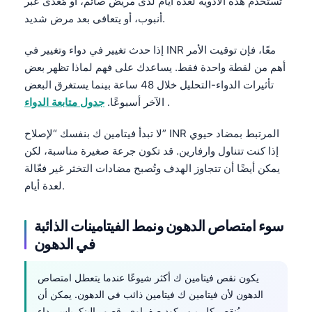
تُستخدم هذه الأدوية لعدة أيام لدى مريض صائم، أو مُغذّى عبر
Frysk
أنبوب، أو يتعافى بعد مرض شديد.
Esperanto
إذا حدث تغيير في دواء وتغيير في INR معًا، فإن توقيت الأمر
Беларуская мова
أهم من لقطة واحدة فقط. يساعدك على فهم لماذا تظهر بعض
Татар теле
تأثيرات الدواء-التحليل خلال 48 ساعة بينما يستغرق البعض
.
الآخر أسبوعًا.
جدول متابعة الدواء
Кыргызча
ئۇيغۇرچە
لا تبدأ فيتامين ك بنفسك “لإصلاح” INR المرتبط بمضاد حيوي
إذا كنت تتناول وارفارين. قد تكون جرعة صغيرة مناسبة، لكن
Cebuano
يمكن أيضًا أن تتجاوز الهدف وتُصبح مضادات التخثر غير فعّالة
Basa Jawa
لعدة أيام.
ພາສາລາວ
Монгол
سوء امتصاص الدهون ونمط الفيتامينات الذائبة
في الدهون
Afrikaans
Occitan
يكون نقص فيتامين ك أكثر شيوعًا عندما يتعطل امتصاص
Gàidhlig
الدهون لأن فيتامين ك فيتامين ذائب في الدهون. يمكن أن
يُنقص كل من ركود صفراوي، قصور البنكرياس، داء