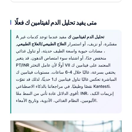
متى يفيد تحليل الدم لفيتامين ك فعلًا
تحليل الدم لفيتامين ك
مفيد عندما توجد كدمات غير
A
مفسّرة، أو نزيف، أو استمرار
العلاج الطبيعي/العلاج الطبيعي
,
، مضادات حيوية واسعة الطيف حديثة، أو تناول غذائي
منخفض جدًا، أو اشتباه سوء امتصاص الدهون. قد يتغير
PT/INR أولًا لأن عامل التخثر VII المعتمد على فيتامين ك
يختفي بسرعة، غالبًا خلال 4-6 ساعات. مستويات فيتامين ك
المباشرة تعكس غالبًا تناول فيتامين ك1 حديثًا، لذلك قد تفوّت
نقصًا وظيفيًا. في مراجعاتنا بالذكاء الاصطناعي Kantesti،
أقوى الدلائل عادة تأتي من النمط معًا: INR، إنزيمات الكبد،
الألبومين، النظام الغذائي، الأدوية، وتاريخ الأمعاء.