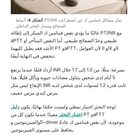
الشكل 4:
أنماط PT/INR تميّز مشاكل فيتامين ك عن اضطرابات
الصفائح ومسار التخثر الداخلي.
غالبًا ما يؤدي نقص فيتامين ك المبكر إلى إطالة PT/INR مع
aPTT طبيعي وعدّ الصفائح طبيعي. أما النقص المتأخر أو
الأشد فقد يطيل كليهما PT وaPTT، لأن العوامل II وIX وX
تنخفض في النهاية أيضًا.
أزداد قلقًا عندما يرتفع INR بسرعة: مثلًا، من 1.0 إلى 1.7 خلال
5 أيام لدى شخص يتناول مضادات حيوية ويأكل قليلًا. هذا
الإيقاع ليس مثل INR ثابت قدره 1.2 لسنوات لدى شخص لديه
مرض كبدي مزمن خفيف.
لوحة التخثر اختبار نمطي وليست حكمًا نهائيًا. يكون
دليل
اختبار التخثر
مفيدًا عندما تكون كل من PT وaPTT
والفيبرينوجين وD-dimer موجودة، لأن نقص فيتامين ك عادةً
يحافظ على مستوى الفيبرينوجين.