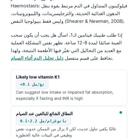
Haemostasis: فيلوكينون المتداول في الدم مرتبط بقوة بنقل
الدهون الغذائية الحديثة، والثرجليسريدات، والليبوبروتينات،
وليس فقط ببيولوجيا النقص (Shearer & Newman, 2008).
إذا طلب طبيبك فيتامين ك1، اسأل هل يجب أن يكون سحب
العينة صائمًا لمدة 8-12 ساعة. تظهر نفس المشكلة العملية
مع العديد من التحاليل التي تغيّر فيها الأطعمة النتيجة، ولهذا
.
نحافظ على قسم منفصل
دليل تحليل الدم أثناء الصيام
Likely low vitamin K1
<0.1 نغ/مل
Can suggest low intake or impaired fat absorption,
especially if fasting and INR is high
النطاق الشائع للبالغين عند الصيام
0.1-2.2 نانوغرام/مل
غالبًا يكفي تناول حديث، لكن لا يزال من الممكن حدوث نقص
وظيفي في البيئات عالية الخطورة