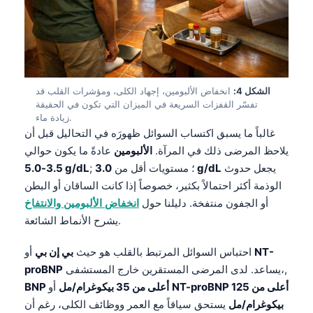
الشكل 4:
انخفاض الألبومين، إجهاد الكلى، ومؤشرات القلب قد
تفسّر القفزات السريعة في الميزان التي تكون في الحقيقة
زيادة ماء.
غالباً ما يسبق اكتساب السوائل ظهورَه في التحاليل قبل أن
يلاحظ المرضى ذلك في المرآة.
الألبومين
عادةً ما يكون حوالي
يجعل حدوث
3.0 g/dL
; ؛ مستويات أقل من
3.5-5.0 g/dL
الوذمة أكثر احتمالاً بكثير، خصوصاً إذا كانت الساقان أو البطن
أو الجفون منتفخة. دليلنا حول
انخفاض الألبومين والانتفاخ
يشرح الأنماط الشائعة.
NT-
أو
احتباس السوائل المرتبط بالقلب هو حيث
بي إن بي
يساعد. لدى المرضى المستقرين خارج المستشفى،,
proBNP
NT-proBNP أعلى من 125
أو
BNP أعلى من 35 بيكوغرام/مل
بيكوغرام/مل
يستحق سياقاً مع العمر ووظائف الكلى، رغم أن