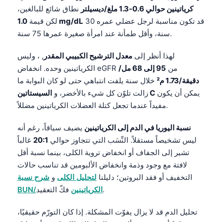
O‘zbekcha
كرياتينين حوالي 0.6-1.3 ملغ/ديسيلتر
نطاق شائع للبالغين،
قد تكون مناسبة لرجل عضلي عمره 30
1.0 mg/dL
لكن قيمة
Українська
سنة، وأقل طمأنة عند امرأة صغيرة عمرها 75 سنة.
አማርኛ
لهذا أنظر إلى
معدل الترشيح الكبيبي المقدر
, ، وليس
Kiswahili
الكرياتينين وحده. انخفاض eGFR من
95 إلى 68 مل/
ភាសាខ្មែរ
دقيقة/1.73 م²
خلال سنة يلفت انتباهي حتى لو كان البوابة ما
ဗမာစာ
يمكن أن يكون
السيستاتين C
زالت تلوّن كل شيء بالأخضر، و
مفيداً عندما تجعل كتلة العضلات الكرياتينين مضللاً.
ไทย
Tagalog
نسبة اليوريا في الدم إلى الكرياتينين
يضيف سياقاً، رغم أنه
Tiếng Việt
ليس تشخيصاً مستقلاً. النِّسَب التي تتجاوز حوالي
20:1
غالباً
تشير إلى الجفاف أو انخفاض تروية الكلى، بينما نسبة أقل
Bahasa Melayu
لافتة مع وجود وذمة وانخفاض الألبومين قد تناسب حالات
മലയാളം
التخفيف أو فقد البروتين؛ دليلنا
لتحليل الكلى
و
شرح نسبة
ಕನ್ನಡ
فكّ التعقيد.
BUN/الكرياتينين
ગુજરાતી
تحليل الدم قد لا يزال يفوّت المشكلة. إذا كان التورّم حقيقيًا،
தமிழ்