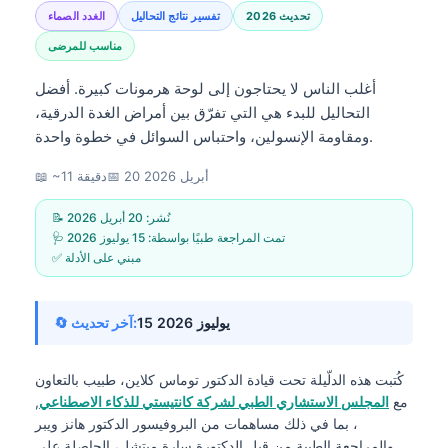
تحديث 2026
تفسير نتائج التحاليل
الغدد الصماء
مناسب للمرضى
أغلب الناس لا يحتاجون إلى لوحة هرمونات كبيرة. أفضل
التحاليل للبدء هي التي تفرّق بين أمراض الغدة الدرقية،
ومقاومة الإنسولين، واحتباس السوائل في خطوة واحدة.
20 أبريل 2026
📅
📖 ~11 دقيقة
📝 نُشر:
20 أبريل 2026
🩺 تمت المراجعة طبيًا بواسطة:
15 يوليوز 2026
✅ مبني على الأدلة
15 يوليوز 2026
🔄 آخر تحديث:
كُتبت هذه الدلّيلة تحت قيادة
الدكتور توماس كلاين، طبيب
بالتعاون
مع
المجلس الاستشاري الطبي لشركة كانتيستي للذكاء الاصطناعي
,
، بما في ذلك مساهمات من البروفيسور الدكتور هانز ويبر
والمراجعة الطبية من قبل الدكتورة سارة ميتشل، الحاصلة على