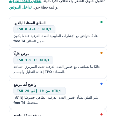
تتناول حلوى الشعر والأظافر، اقرأ دليلنا
لتحليل الغدة الدرقية
.
والملاحظة حول
تداخل البيوتين
النطاق المعتاد للبالغين
TSH 0.4-4.0 mIU/L
عادةً متوافق مع الإشارات الطبيعية للغدة الدرقية عندما يكون
ضمن النطاق.
free T4
مرتفع قليلًا
TSH
4.5-10 mIU/L
غالبًا ما يتماشى مع قصور الغدة الدرقية تحت السريري؛ تساعد
المضادة.
TPO
إعادة التحليل وأجسام
واضح أنه مرتفع
من 10 إلى 20 mIU/L
TSH
يثير القلق بشأن قصور الغدة الدرقية الظاهر، خصوصًا إذا كان
منخفضًا.
free T4
مرتفع بشكل واضح