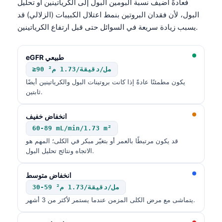
فعادةً أضيف نسبة ألبومين البول إلى الكرياتينين أو تحليل
البول، لأن فقدان البروتين بنمط اعتلال الكبيبات (الزلالي) قد
తెలుగు
يسبب زيادة سريعة في السوائل حتى قبل ارتفاع الكرياتينين.
मराठी
اردو
eGFR طبيعي
বাংলা
≥90 مل/دقيقة/1.73 م²
Shqip
يكون مطمئنًا عادةً إذا كانت بروتينات البول والكرياتينين أيضًا
ثابتين.
Magyar
Slovenščina
انخفاض خفيف
60-89 mL/min/1.73 m²
한국어
قد يكون مرتبطًا بالعمر أو بتغيّر مبكر في الكلى؛ المهم هو
Polski
الاتجاه ونتائج تحليل البول.
Lietuvių kalba
انخفاض متوسط
Русский
30-59 مل/دقيقة/1.73 م²
ქართული
يتماشى مع مرض الكلى المزمن عندما يستمر لأكثر من 3 أشهر.
Čeština