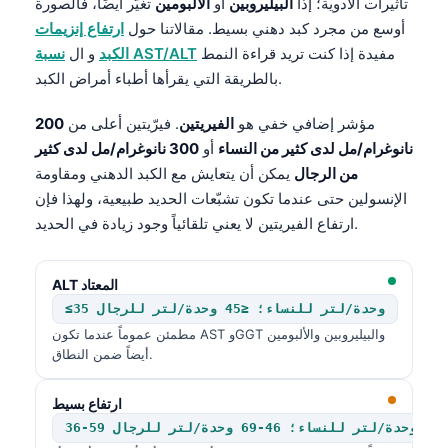
تأثيرات الأدوية؛ إذا
البيليروبين
أو
الألبومين
تغيّر أيضًا، فالصورة
أوسع من مجرد كبد دهني بسيط. مقالاتنا حول
ارتفاع إنزيمات
مفيدة إذا كنت تريد قراءة النمط
نسبة AST/ALT
الكبد
و ال
بالطريقة التي يقرأها أطباء أمراض الكبد.
مؤشر إضافي خفي هو
الفيريتين
. فيرّيتين أعلى من
200
نانوغرام/مل لدى كثير من النساء
أو
300 نانوغرام/مل لدى كثير
من الرجال
يمكن أن يتعايش مع الكبد الدهني ومقاومة
الإنسولين حتى عندما تكون تشبّعات الحديد طبيعية، ولهذا فإن
ارتفاع الفيريتين لا يعني تلقائياً وجود زيادة في الحديد.
ALT المعتاد
≤35 وحدة/لتر للنساء؛ ≤45 وحدة/لتر للرجال
مطمئن عموماً عندما تكون AST وGGT والبيليروبين والألبومين
أيضاً ضمن النطاق.
Norsk bokmål
ارتفاع بسيط
36-59 وحدة/لتر للنساء؛ 46-69 وحدة/لتر للرجال
Ślōnskŏ gŏdka