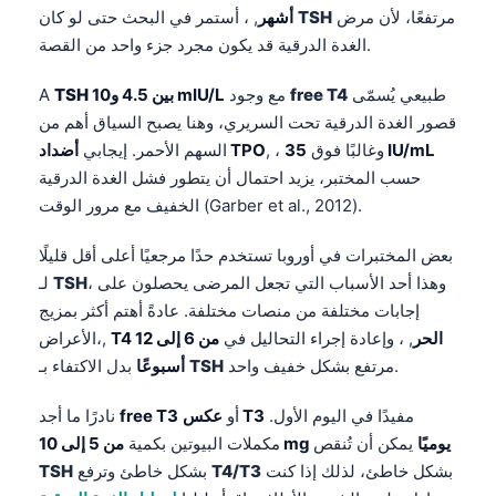
مرتفعًا، لأن مرض
TSH
, ، أستمر في البحث حتى لو كان
أشهر
الغدة الدرقية قد يكون مجرد جزء واحد من القصة.
طبيعي يُسمّى
free T4
مع وجود
بين 4.5 و10 mIU/L
TSH
A
قصور الغدة الدرقية تحت السريري، وهنا يصبح السياق أهم من
35 IU/mL
, ، وغالبًا فوق
أضداد TPO
السهم الأحمر. إيجابي
حسب المختبر، يزيد احتمال أن يتطور فشل الغدة الدرقية
الخفيف مع مرور الوقت (Garber et al., 2012).
بعض المختبرات في أوروبا تستخدم حدًا مرجعيًا أعلى أقل قليلًا
، وهذا أحد الأسباب التي تجعل المرضى يحصلون على
TSH
لـ
إجابات مختلفة من منصات مختلفة. عادةً أهتم أكثر بمزيج
T4 الحر
, ، وإعادة إجراء التحاليل في
من 6 إلى 12
الأعراض،,
مرتفع بشكل خفيف واحد.
TSH
بدل الاكتفاء بـ
أسبوعًا
مفيدًا في اليوم الأول.
عكس T3
أو
free T3
نادرًا ما أجد
من 5 إلى 10 mg يوميًا
يمكن أن تُنقص
مكملات البيوتين بكمية
بشكل خاطئ، لذلك إذا كنت
T4/T3
بشكل خاطئ وترفع
TSH