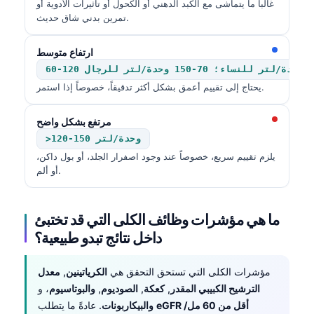
غالباً ما يتماشى مع الكبد الدهني أو الكحول أو تأثيرات الأدوية أو
Frysk
تمرين بدني شاق حديث.
Esperanto
ارتفاع متوسط
Беларуская мова
60-120 وحدة/لتر للنساء؛ 70-150 وحدة/لتر للرجال
Татар теле
يحتاج إلى تقييم أعمق بشكل أكثر تدقيقاً، خصوصاً إذا استمر.
Кыргызча
مرتفع بشكل واضح
ئۇيغۇرچە
>120-150 وحدة/لتر
Cebuano
يلزم تقييم سريع، خصوصاً عند وجود اصفرار الجلد، أو بول داكن،
أو ألم.
Basa Jawa
ພາສາລາວ
ما هي مؤشرات وظائف الكلى التي قد تختبئ
Монгол
داخل نتائج تبدو طبيعية؟
Afrikaans
Occitan
مؤشرات الكلى التي تستحق التحقق هي
الكرياتينين
,
معدل
الترشيح الكبيبي المقدر
,
كعكة
,
الصوديوم
,
والبوتاسيوم
، و
Gàidhlig
eGFR أقل من 60 مل/
. عادةً ما يتطلب
والبيكاربونات