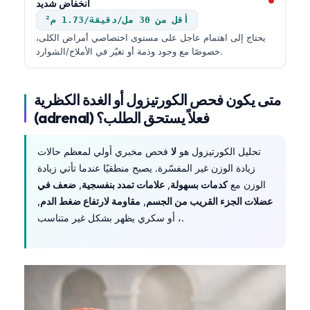
انخفاض شديد
日本語
أقل من 30 مل/دقيقة/1.73 م²
Eesti
يحتاج إلى اهتمام عاجل على مستوى اختصاصي أمراض الكلى،
خصوصًا مع وجود وذمة أو تغيّر في الأملاح/الشوارد.
Azərbaycan dili
Bosanski
متى يكون فحص الكورتيزول أو الغدة الكظرية
Svenska
(adrenal) فعلاً يستحق الطلب؟
Српски језик
Íslenska
تحليل الكورتيزول هو
لا
فحص مخبري أولي لمعظم حالات
Հայերեն
زيادة الوزن غير المفسّرة. يصبح منطقيًا عندما تأتي زيادة
الوزن مع
كدمات بسهولة
,
علامات تمدد بنفسجية
,
ضعف في
Bahasa Indonesia
عضلات الجزء القريب من الجسم
,
مقاومة لارتفاع ضغط الدم
,
हिन्दी
، أو سكري يظهر بشكل غير متناسب.
Nederlands
Dansk
Български
فارسی