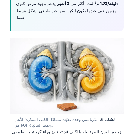
Euskara
دقيقة/1.73 م²
لمدة أكثر من
3 أشهر
يدعم وجود مرض كلوي
Македонски јазик
مزمن حتى عندما يكون الكرياتينين غير طبيعي بشكل بسيط
فقط.
Latviešu valoda
Galego
অসমীয়া
සිංහල
سنڌي
پښتو
Slovenčina
Hrvatski
Suomi
Қазақ тілі
الشكل 6:
الكرياتينين وحده يفوّت مشاكل الكلى المبكرة؛ الأهم
هو eGFR ونمط النتائج.
Català
زيادة الوزن المرتبطة بالكلى قد تختبئ وراء كرياتينين طبيعي.