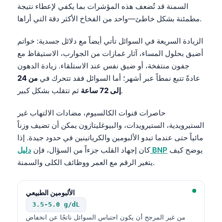
السمنة قد تُضعف هذه المؤشرات بما يكفي لإعطاء نتيجة
مطمئنة بشكل خاطئ—واحد من الفخاخ الأكثر دقة التي أراها.
الزيادة السريعة في السوائل تأتي أيضاً مع دلائل جسدية: خواتم
أضيق بحلول المساء، آثار غمازات من الجوارب، الاستيقاظ مع
جفون منتفخة، أو ضيق نفس عند الاستلقاء. زيادة الدهون
عادةً تتبع نمطاً عبر أشهر؛ أما السوائل فقد تتحرك في
من 24
ثم تتقلب بشكل كبير.
إلى 72 ساعة
حاصرات قنوات الكالسيوم، مضادات الالتهاب غير
الستيرويدية، الستيرويدات، والبيوغليتازون يمكن أن تضيف وزناً
مائياً حتى عندما تبدو الألبومين والكرياتينين في حدود جيدة. إذا
يوضح كيف
دليل BNP
كان إجهاد القلب جزءاً من السؤال، فإن
يتغير الرقم مع العمر ووظائف الكلى والسمنة.
الألبومين الطبيعي
3.5-5.0 g/dL
من غير المرجح أن يكون احتباس السوائل ناتجًا عن انخفاض