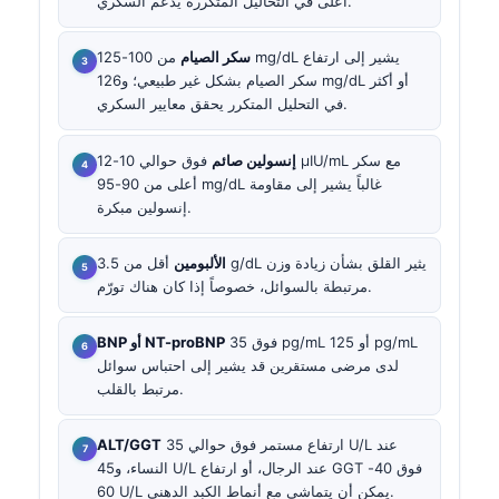
أعلى في التحاليل المتكررة يدعم السكري.
سكر الصيام
من 100-125 mg/dL يشير إلى ارتفاع
سكر الصيام بشكل غير طبيعي؛ و126 mg/dL أو أكثر
في التحليل المتكرر يحقق معايير السكري.
إنسولين صائم
فوق حوالي 10-12 µIU/mL مع سكر
أعلى من 90-95 mg/dL غالباً يشير إلى مقاومة
إنسولين مبكرة.
الألبومين
أقل من 3.5 g/dL يثير القلق بشأن زيادة وزن
مرتبطة بالسوائل، خصوصاً إذا كان هناك تورّم.
فوق 35 pg/mL أو 125 pg/mL
BNP أو NT-proBNP
لدى مرضى مستقرين قد يشير إلى احتباس سوائل
مرتبط بالقلب.
ارتفاع مستمر فوق حوالي 35 U/L عند
ALT/GGT
النساء، و45 U/L عند الرجال، أو ارتفاع GGT فوق 40-
60 U/L يمكن أن يتماشى مع أنماط الكبد الدهني.