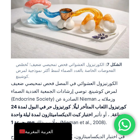
简体中文
Română
Türkçe
Ελληνικά
Português
Español
الشكل 7:
الكورتيزول العشوائي فحص تمحيصي ضعيف؛ تُخصّص
Italiano
الفحوصات الخاصة بالغدد الصماء لنمط أكثر نموذجية لمرض
كوشينغ.
עִבְרִית
الكورتيزول العشوائي في المصل فحص تمحيصي ضعيف
Français
لمرض كوشينغ. توصي إرشادات الجمعية الغددية الصماء
(Endocrine Society) الصادرة عن Nieman وزملائه بـ
العربية
كورتيزول اللعاب المتأخر ليلًا
,
كورتيزول حر في البول لمدة 24
Deutsch
ساعة
, ، أو تأثير
اختبار كبت الديكساميثازون لمدة ليلة واحدة
English
بدلًا من ذلك (Nieman et al., 2008).
بجرعة 1 mg
العربية المغربية
في اختبار الديكساميثازون، يُعتبر كورتيزول المصل في صباح