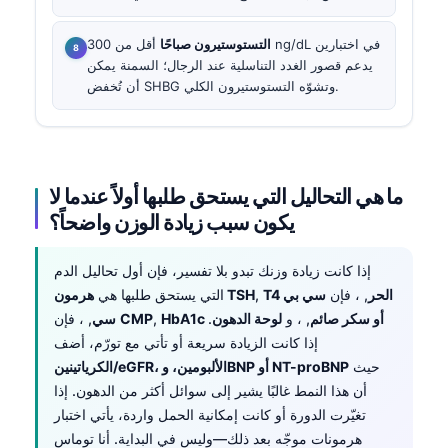
التستوستيرون صباحًا
أقل من 300 ng/dL في اختبارين
يدعم قصور الغدد التناسلية عند الرجال؛ السمنة يمكن
أن تُخفض SHBG وتشوّه التستوستيرون الكلي.
ما هي التحاليل التي يستحق طلبها أولاً عندما لا
يكون سبب زيادة الوزن واضحاً؟
إذا كانت زيادة وزنك تبدو بلا تفسير، فإن أول تحاليل الدم
T4 الحر
, ، فإن
سي بي
,
هرمون TSH
التي يستحق طلبها هي
HbA1c أو سكر صائم
, ، و
لوحة الدهون
.
,
CMP
, ، فإن
سي
إذا كانت الزيادة سريعة أو تأتي مع تورّم، أضف
حيث
الكرياتينين/eGFR، الألبومين، وBNP أو NT-proBNP
أن هذا النمط غالبًا يشير إلى سوائل أكثر من الدهون. إذا
تغيّرت الدورة أو كانت إمكانية الحمل واردة، يأتي اختبار
هرمونات موجّه بعد ذلك—وليس في البداية. أنا توماس