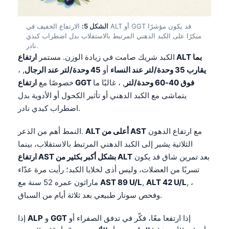
الشكل 5:
الارتفاع الخفيف في ALT أو GGT قد يكون مؤشرًا
مبكرًا على الكبد الدهني المرتبط بالاستقلاب بدل اضطراب كبدي
نادر.
الكبد شريك صامت في زيادة الوزن. مستمر
ارتفاع ALT بما
يقارب 35 وحدة/لتر عند النساء
أو
45 وحدة/لتر عند الرجال
, ،
ارتفاع GGT فوق 40-60 وحدة/لتر
, ، غالبًا ما
خصوصًا مع
يتماشى مع الكبد الدهني أو تأثير الكحول أو الأدوية بدل
اضطراب كبدي نادر.
مع ارتفاع الدهون
ALT أعلى من AST
النمط أهم من الذعر.
الثلاثية يشير إلى الكبد الدهني المرتبط بالاستقلاب، بينما
بعد تمرين شاق قد يكون
ارتفاع AST بشكل أكبر بكثير من ALT
تسربًا من العضلات، وليس أذى لخلايا الكبد؛ رأيت مرة عدّاء
, ،
ALT 42 U/L
,
AST 89 U/L
ماراثون عمره 52 سنة مع
وفحص سونار طبيعي بعد ثلاثة أيام من السباق.
إذا ارتفعا معًا، فكّر في تدفق الصفراء أو
GGT
و
ALP
إذا