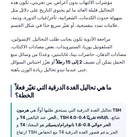
مؤشرات الالتهاب بدون أعراض. من تجربتي، تكون هذه
التحاليل قليلة العائد ما لم يحتوي التاريخ على دلائل مثل
سهولة حدوث الكدمات، الشعرانية، تأخر/غياب الدورة، وذمة،
علامات تمدد بنفسجية، أو تغيّر سريع جدًا في شكل الجسم.
مراجعة الأدوية تكون بجانب طلب التحاليل. الإنسولين،
السلفونيل يوريا، الستيرويدات، بعض مضادات الاكتئاب،
مضادات الذهان، حاصرات بيتا، غابابنتين، وعددًا من وسائل منع
الحمل يمكن أن تضيف
2 إلى 15 رطلاً
أو تعزّز احتباس السوائل
حتى عندما تبدو تحاليل زيادة الوزن باهتة.
ما هي تحاليل الغدة الدرقية التي تغيّر فعلاً
الخطة؟
هرمون TSH
تحاليل الغدة الدرقية التي يستحق طلبها أولًا هي
شائع،
TSH تقريبًا 0.4-4.0 mIU/L
. عند البالغين،,
T4 الحر
و
T4 الحر حوالي 0.8-1.8 نانوغرام/ديسيلتر
هو المعتاد؛
و
ارتفاع TSH مع انخفاض T4 الحر يدعم قصور الغدة الدرقية