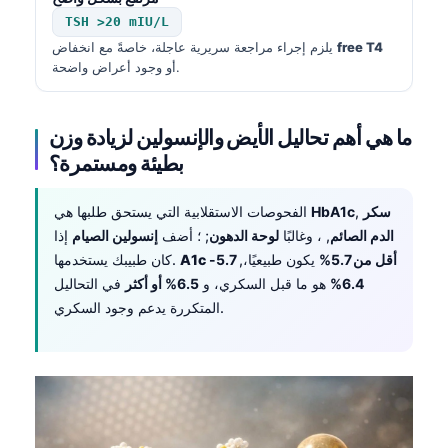
TSH
>20 mIU/L
free T4
يلزم إجراء مراجعة سريرية عاجلة، خاصةً مع انخفاض
أو وجود أعراض واضحة.
ما هي أهم تحاليل الأيض والإنسولين لزيادة وزن
بطيئة ومستمرة؟
سكر
,
HbA1c
الفحوصات الاستقلابية التي يستحق طلبها هي
الدم الصائم
, ، وغالبًا
لوحة الدهون
; ؛ أضف
إنسولين الصيام
إذا
أقل من 5.7%
يكون طبيعيًا،,
5.7-
A1c
كان طبيبك يستخدمها.
6.4%
هو ما قبل السكري، و
6.5% أو أكثر
في التحاليل
المتكررة يدعم وجود السكري.