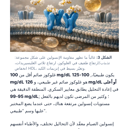
الشكل 3:
غالباً ما تظهر مقاومة الإنسولين على شكل مجموعة:
تذبذب/ارتفاع طفيف في الغلوكوز، ارتفاع ثلاثي الغليسيريدات،
انخفاض HDL، وتغيّر بسيط في إنزيمات الكبد.
يكون طبيعيًا،,
100-125
100 mg/dL
غلوكوز صائم أقل من
126 mg/dL أو أعلى
هو غلوكوز صائم غير طبيعي، و
mg/dL
في إعادة التحليل يطابق معايير السكري. المنطقة الدقيقة هي
; ؛ وكثير من المرضى تكون لديهم بالفعل
95-99 mg/dL
مستويات إنسولين مرتفعة هناك، حتى عندما يضع المختبر
عليها وسم “طبيعي”.
إنسولين الصيام معقّد لأن التحاليل تختلف، والأطباء أنفسهم