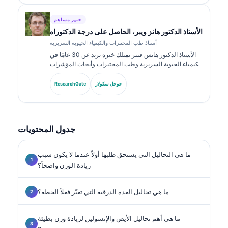
خبير مساهم
الأستاذ الدكتور هانز ويبر، الحاصل على درجة الدكتوراه
أستاذ طب المختبرات والكيمياء الحيوية السريرية
الأستاذ الدكتور هانس فيبر يمتلك خبرة تزيد عن 30 عامًا في
الكيمياء الحيوية السريرية وطب المختبرات وأبحاث المؤشرات
الحيوية. كان رئيسًا سابقًا للجمعية الألمانية للكيمياء السريرية،
ويتخصص في تحليل لوحات التشخيص، وتوحيد المؤشرات
جوجل سكولار
ResearchGate
الحيوية، وطب المختبرات المدعوم بالذكاء الاصطناعي.
جدول المحتويات
ما هي التحاليل التي يستحق طلبها أولاً عندما لا يكون سبب
زيادة الوزن واضحاً؟
ما هي تحاليل الغدة الدرقية التي تغيّر فعلاً الخطة؟
ما هي أهم تحاليل الأيض والإنسولين لزيادة وزن بطيئة