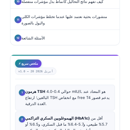
كيف تفهم نتائج التحاليل كأنماط بدل مؤشرات منفصلة
منشورات بحثية نعتمد عليها عندما تختلط مؤشرات الكلى
والبول بالصورة
الأسئلة الشائعة
⚡ ملخص سريع
20 أبريل 2026
v1.0 —
حوالي 0.4-4.0 mIU/L هو المعتاد عند
هرمون TSH
البالغين؛ ارتفاع TSH مع انخفاض free T4 يدعم قصور
الغدة الدرقية.
أقل من
الهيموغلوبين السكري التراكمي (HbA1c)
5.7% طبيعي، و5.7-6.4% ما قبل السكري، و6.5% أو