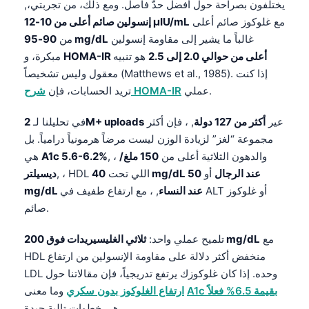
يختلفون بصراحة حول أفضل حدّ فاصل. ومع ذلك، من تجربتي،,
مع غلوكوز صائم أعلى
إنسولين صائم أعلى من 10-12 µIU/mL
غالباً ما يشير إلى مقاومة إنسولين
90-95 mg/dL
من
HOMA-IR أعلى من حوالي 2.0 إلى 2.5
هو تنبيه
مبكرة، و
معقول وليس تشخيصاً (Matthews et al., 1985). إذا كنت
عملي.
شرح HOMA-IR
تريد الحسابات، فإن
عير
أكثر من 127 دولة
, ، فإن أكثر
2M+ uploads
في تحليلنا لـ
مجموعة “لغز” لزيادة الوزن ليست مرضاً هرمونياً درامياً. بل
, ، والدهون الثلاثية أعلى من
150 ملغ/
A1c 5.6-6.2%
هي
40 mg/dL عند الرجال
أو
50
, ، HDL اللي تحت
ديسيلتر
mg/dL عند النساء
, ، مع ارتفاع طفيف في ALT أو غلوكوز
صائم.
مع
ثلاثي الغليسيريدات فوق 200 mg/dL
تلميح عملي واحد:
HDL منخفض أكثر دلالة على مقاومة الإنسولين من ارتفاع
LDL وحده. إذا كان غلوكوزك يرتفع تدريجياً، فإن مقالاتنا حول
A1c بقيمة 6.5% فعلاً
وما معنى
ارتفاع الغلوكوز بدون سكري
هي خطوات تالية جيدة.