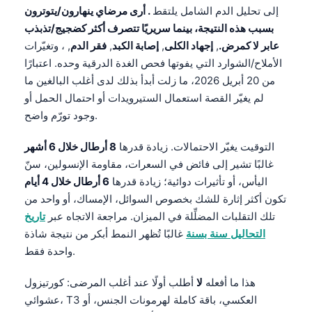
إلى تحليل الدم الشامل يلتقط
. أرى مرضاي ينهارون/يتوترون
بسبب هذه النتيجة، بينما سريريًا تتصرف أكثر كضجيج/تذبذب
عابر لا كمرض.
,
إجهاد الكلى
,
إصابة الكبد
,
فقر الدم
, ، وتغيّرات
الأملاح/الشوارد التي يفوتها فحص الغدة الدرقية وحده. اعتبارًا
من 20 أبريل 2026، ما زلت أبدأ بذلك لدى أغلب البالغين ما
لم يغيّر القصة استعمال الستيرويدات أو احتمال الحمل أو
وجود تورّم واضح.
التوقيت يغيّر الاحتمالات. زيادة قدرها
8 أرطال خلال 6 أشهر
غالبًا تشير إلى فائض في السعرات، مقاومة الإنسولين، سنّ
اليأس، أو تأثيرات دوائية؛ زيادة قدرها
6 أرطال خلال 4 أيام
تكون أكثر إثارة للشك بخصوص السوائل، الإمساك، أو واحد من
تلك التقلبات المضلِّلة في الميزان. مراجعة الاتجاه عبر
تاريخ
التحاليل سنة بسنة
غالبًا تُظهر النمط أبكر من نتيجة شاذة
واحدة فقط.
هذا ما أفعله
لا
أطلب أولًا عند أغلب المرضى: كورتيزول
عشوائي، T3 العكسي، باقة كاملة لهرمونات الجنس، أو