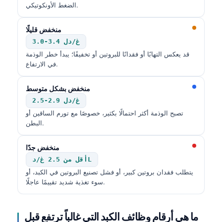
الضغط الأونكوتيكي.
منخفض قليلًا
3.0-3.4 غ/دل
قد يعكس التهابًا أو فقدانًا للبروتين أو تخفيفًا؛ يبدأ خطر الوذمة
في الارتفاع.
منخفض بشكل متوسط
2.5-2.9 غ/دل
تصبح الوذمة أكثر احتمالًا بكثير، خصوصًا مع تورم الساقين أو
البطن.
منخفض جدًا
أقل من 2.5 غ/دL
يتطلب فقدان بروتين كبير، أو فشل تصنيع البروتين في الكبد، أو
سوء تغذية شديد تقييمًا عاجلًا.
ما هي أرقام وظائف الكبد التي غالباً ترتفع قبل