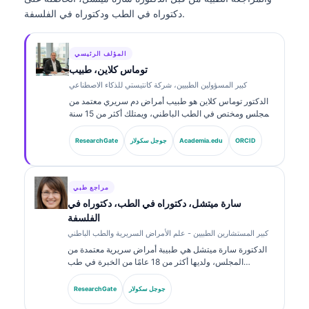
دكتوراه في الطب ودكتوراه في الفلسفة.
المؤلف الرئيسي
توماس كلاين، طبيب
كبير المسؤولين الطبيين، شركة كانتيستي للذكاء الاصطناعي
الدكتور توماس كلاين هو طبيب أمراض دم سريري معتمد من
المجلس ومختص في الطب الباطني، ويمتلك أكثر من 15 سنة
من الخبرة في طب المختبرات والتحليل السريري المدعوم
بالذكاء الاصطناعي. بصفته كبير المسؤولين الطبيين في
ORCID
Academia.edu
جوجل سكولار
ResearchGate
Kantesti AI، يوفّر الإشراف السريري على دقة المعلومات
الطبية للشبكة العصبية الخاصة. وقد نشر الدكتور كلاين على
نطاق واسع حول تفسير المؤشرات الحيوية والتشخيصات
المخبرية في مواضيع طب المختبرات.
مراجع طبي
سارة ميتشل، دكتوراه في الطب، دكتوراه في
الفلسفة
كبير المستشارين الطبيين - علم الأمراض السريرية والطب الباطني
الدكتورة سارة ميتشل هي طبيبة أمراض سريرية معتمدة من
المجلس، ولديها أكثر من 18 عامًا من الخبرة في طب
المختبرات والتحليل التشخيصي. تحمل شهادات تخصصية في
الكيمياء السريرية، ونشرت على نطاق واسع حول لوحات
جوجل سكولار
ResearchGate
المؤشرات الحيوية وتحليل المختبرات في الممارسة السريرية.