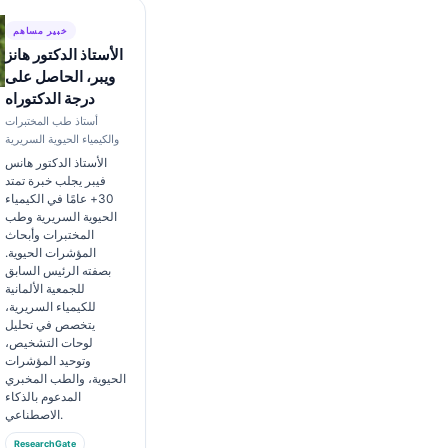
خبير مساهم
الأستاذ الدكتور هانز
ويبر، الحاصل على
درجة الدكتوراه
أستاذ طب المختبرات
والكيمياء الحيوية السريرية
الأستاذ الدكتور هانس
فيبر يجلب خبرة تمتد
30+ عامًا في الكيمياء
الحيوية السريرية وطب
المختبرات وأبحاث
المؤشرات الحيوية.
بصفته الرئيس السابق
للجمعية الألمانية
للكيمياء السريرية،
يتخصص في تحليل
لوحات التشخيص،
وتوحيد المؤشرات
الحيوية، والطب المخبري
المدعوم بالذكاء
الاصطناعي.
ResearchGate