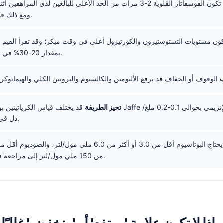
قد تكون الفوسفاتاز القلوية 2-3 مرات من الحد الأعلى للبالغين لدى المراهق
ومع ذلك قد تكون طبيعية.
ون مستويات التستوستيرون والكورتيزول أعلى في وقت مبكر؛ وقد تقرأ القيم ب
بمقدار 20-30% في الشخص نفسه.
ب
تحيز الطريقة
قد يختلف قياس الكرياتينين بواسطة طريقة Jaffe مقارنةً بالاختبار
دل في بعض العينات.
من 150 ملي مول/لتر إلى مراجعة في نفس اليوم.
ماذا لا تكون علامة 'مرتفع' أو 'منخفض' غالبًا