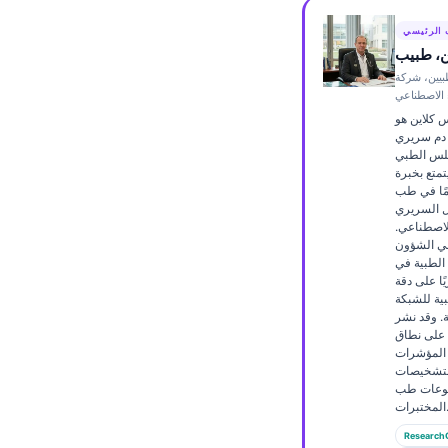
Frysk
 الرئيسي
Esperanto
ن، طبيب
بيين، شركة
Беларуская мова
ء الاصطناعي
Татар теле
س كلاين هو
دم سريري
Кыргызча
لس الطبي
تمتع بخبرة
ئۇيغۇرچە
عن 15 عامًا في طب
ل السريري
Cebuano
الاصطناعي.
لي الشؤون
Basa Jawa
الطبية في Kantesti AI، يوفّر
ًا على دقة
ພາສາລາວ
ية للشبكة
Монгол
ة. وقد نشر
ن على نطاق
Afrikaans
المؤشرات
التشخيصات
العربية المغربية
ضوعات طب
تبرات.
Occitan
Research