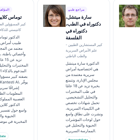
مراجع طبي
المؤلف
سارة ميتشل،
توماس كلاي
دكتوراه في الطب،
كبير المسؤولين الط
كانتيستي للذكا
دكتوراه في
الفلسفة
الدكتور توما
طبيب أمراض 
كبير المستشارين الطبيين -
معتمد من المج
علم الأمراض السريرية
وأخصائي باطنة، ي
والطب الباطني
تزيد 
الدكتورة سارة ميتشل
المختبرات والتحلي
هي اختصاصية أمراض
المدعوم بالذكاء 
سريرية معتمدة من
بصفته كبير مسؤو
مجلس الإدارة، وتتمتع
بخبرة تزيد عن 18 عامًا
إشرافًا سريري
في طب المختبرات
المعلومات الطب
والتحليل التشخيصي.
العصبية المملوك
تحمل شهادات تخصص
الدكتور كلاي
في الكيمياء السريرية،
واسع حول تفسير 
ونشرت على نطاق واسع
الحيوية و
حول لوحات المؤشرات
المخبرية في مو
الحيوية والتحليل في
المخ
الممارسة السريرية.
Gate
ResearchGate