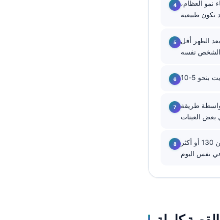
ين أثناء نمو العظام،
தமிழ்
తెలుగు
عد الظهر أقل
मराठी
اردو
বাংলা
Shqip
 الإنزيمي بحوالي 0.1-0.2 ملغ/
Magyar
Slovenščina
يحتاج البوتاسيوم أقل من 3.0 أو أكثر من 6.0 ملي مول/لتر، والصوديوم أقل من 130 أو أكثر
한국어
Polski
Lietuvių kalba
Русский
ქართული
 القصة كاملة