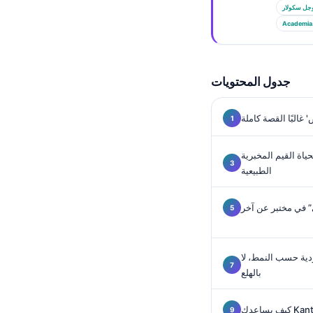
Gàidhlig
جل سكولار
Euskara
Academia
Македонски јазик
Latviešu valoda
جدول المحتويات
Galego
অসমীয়া
 غالبًا القصة كاملة
සිංහල
حياة القيم المخبرية
سنڌي
الطبيعية
پښتو
” في مختبر عن آخر
Slovenčina
Hrvatski
ودية حسب النمط، لا
بالهلع
Suomi
Қазақ тілі