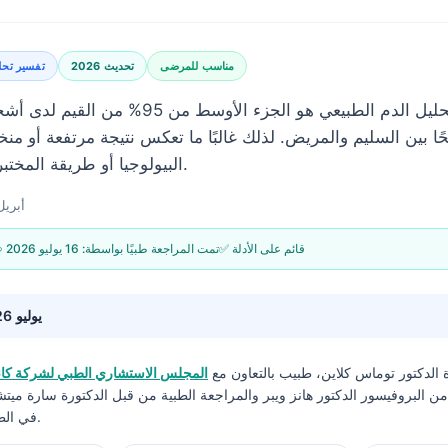
مناسب للمرضى
تحديث 2026
تفسير تحل
غالبًا ما يكون نطاق تحليل الدم الطبيعي هو الجزء
ا بين السليم والمريض. لذلك غالبًا ما تعكس نتيجة مرتفعة أو منخف
البيولوجيا أو طريقة المختبر أكثر من كونها مرضًا.
17 أبريل 6
✅ قائم على الأدلة
🩺 تمت المراجعة طبيًا بواسطة:
16 يوليو 2026
16 يوليو 2026
ة
الدكتور توماس كلاين، طبيب
بالتعاون مع
المجلس الاستشاري الطبي لشركة كانت
 البروفيسور الدكتور هانز ويبر والمراجعة الطبية من قبل الدكتورة سارة ميت
في الطب ودكتوراه في الفلسفة.