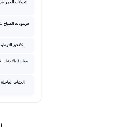
تحولات العمر
هرمونات الصباح
تك
الوقوف أو الجفاف قد يرفع الألبومين والكالسيوم والبروتين الكلي والهيماتوكريت بنحو 5-10%.
تحيز الترطي
العتبات العاجلة
ل