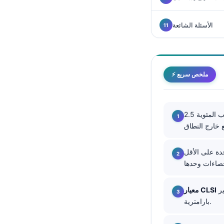
Català
O‘zbekcha
الأسئلة الشائعة
Українська
አማርኛ
Kiswahili
⚡ ملخص سريع
ភាសាខ្មែរ
ဗမာစာ
تمتد معظم فترات الإحالة بين النسب المئوية 2.5th-97.5th، لذا فإن نحو 1 من كل 20 نتيجة لدى
ไทย
Tagalog
واحدة على الأقل
Tiếng Việt
Bahasa Melayu
മലയാളം
عادةً يحتاج المختبر إلى ما لا يقل عن 120 شخصًا مرجعيًا صحيًا لكل فئة فرعية لتأسيس فترة غير
معيار CLSI
بارامترية.
ಕನ್ನಡ
ગુજરાતી