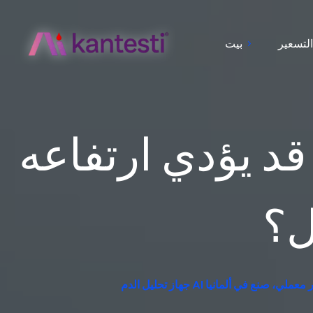
لتسعير
بيت
قد يؤدي ارتفاعه
ل؟
جاني – تفسير معملي، صنع في ألمانيا