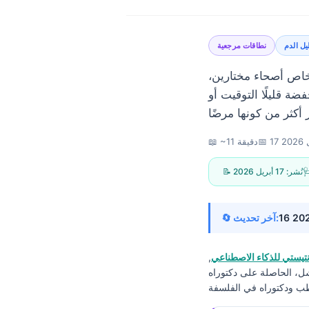
يل الدم
نطاقات مرجعية
 الأوسط من 95% من القيم لدى أشخاص أصحاء مختارين،
ضة قليلًا التوقيت أو
202
📅
📖 ~11 دقيقة
📝 نُشر:
17 أبريل 2026
🔄 آخر تحديث:
يستي للذكاء الاصطناعي
,
شل، الحاصلة على دكتوراه
Norsk bokmål
Ślōnskŏ gŏdka