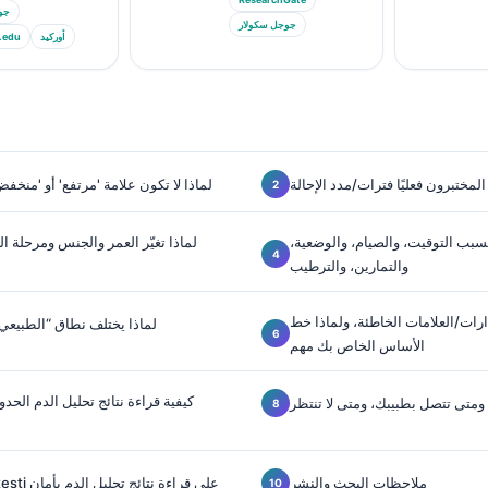
جو
جوجل سكولار
أوركيد
.edu
لمختبرون فعليًا فترات/مدد الإحالة
لماذا لا تكون علامة 'مرتفع' أو 'منخفض'
سبب التوقيت، والصيام، والوضعية،
لماذا تغيّر العمر والجنس ومرحلة ال
والتمارين، والترطيب
 والإنذارات/العلامات الخاطئة، ولماذا خط
لماذا يختلف نطاق “الطبيعي
الأساس الخاص بك مهم
كيفية قراءة نتائج تحليل الدم الحد
 ومتى تتصل بطبيبك، ومتى لا تنتظر
ملاحظات البحث والنشر
كيف يساعدك Kantesti على قراءة نتائج تحليل الدم بأمان