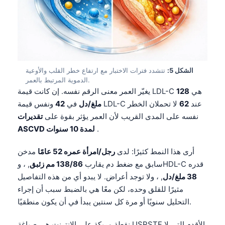
الشكل 5:
تتشدد فترات الاختبار مع ارتفاع خطر القلب والأوعية
الدموية المرتبط بالعمر.
يغيّر العمر معنى الرقم نفسه. إن كانت قيمة LDL-C هي
128
ونفس قيمة LDL-C عند
62
لا تحملان الخطر
ملغ/دل
في
42
نفسه على المدى القريب لأن العمر يؤثر بقوة على
تقديرات
.
ASCVD لمدة 10 سنوات
أرى هذا النمط كثيرًا: لدى
رجل/امرأة عمره 52 عامًا
مدخن
, ، وHDL-C قدره
سابق مع ضغط دم يقارب
138/86 مم زئبق
38 ملغ/دل
, ، ولا توجد أعراض. لا يبدو أي من هذه التفاصيل
مثيرًا للقلق وحده، لكن معًا هي بالضبط سبب أن إجراء
التحليل سنويًا أو مرة كل سنتين يبدأ في أن يكون منطقيًا.
نقطة مربكة على الإنترنت هي صياغة USPSTF الأقدم التي لا