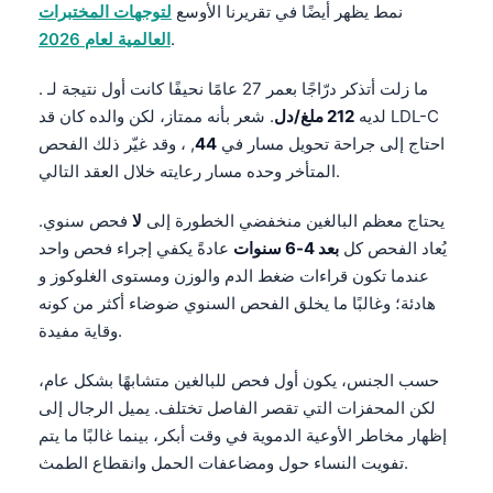
نمط يظهر أيضًا في تقريرنا الأوسع
لتوجهات المختبرات
.
العالمية لعام 2026
. ما زلت أتذكر درّاجًا بعمر 27 عامًا نحيفًا كانت أول نتيجة لـ
LDL-C
لديه
212 ملغ/دل
. شعر بأنه ممتاز، لكن والده كان قد
احتاج إلى جراحة تحويل مسار في
44
, ، وقد غيّر ذلك الفحص
المتأخر وحده مسار رعايته خلال العقد التالي.
يحتاج معظم البالغين منخفضي الخطورة إلى
لا
فحص سنوي.
يُعاد الفحص كل
بعد 4-6 سنوات
عادةً يكفي إجراء فحص واحد
عندما تكون قراءات ضغط الدم والوزن ومستوى الغلوكوز و
هادئة؛ وغالبًا ما يخلق الفحص السنوي ضوضاء أكثر من كونه
وقاية مفيدة.
حسب الجنس، يكون أول فحص للبالغين متشابهًا بشكل عام،
لكن المحفزات التي تقصر الفاصل تختلف. يميل الرجال إلى
إظهار مخاطر الأوعية الدموية في وقت أبكر، بينما غالبًا ما يتم
تفويت النساء حول ومضاعفات الحمل وانقطاع الطمث.