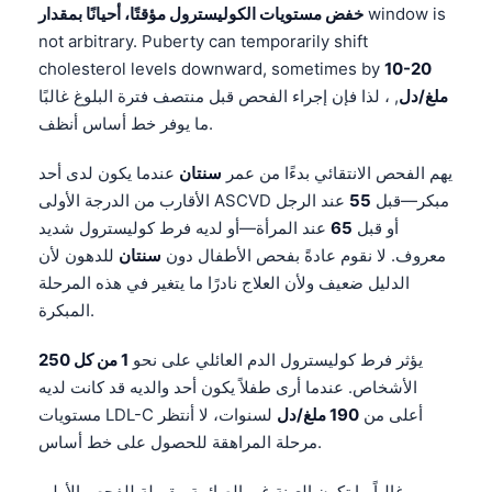
window is
خفض مستويات الكوليسترول مؤقتًا، أحيانًا بمقدار
not arbitrary. Puberty can temporarily shift
cholesterol levels downward, sometimes by
10-20
ملغ/دل
, ، لذا فإن إجراء الفحص قبل منتصف فترة البلوغ غالبًا
ما يوفر خط أساس أنظف.
يهم الفحص الانتقائي بدءًا من عمر
سنتان
عندما يكون لدى أحد
الأقارب من الدرجة الأولى ASCVD مبكر—قبل
55
عند الرجل
أو قبل
65
عند المرأة—أو لديه فرط كوليسترول شديد
معروف. لا نقوم عادةً بفحص الأطفال دون
سنتان
للدهون لأن
الدليل ضعيف ولأن العلاج نادرًا ما يتغير في هذه المرحلة
المبكرة.
يؤثر فرط كوليسترول الدم العائلي على نحو
1 من كل 250
الأشخاص. عندما أرى طفلاً يكون أحد والديه قد كانت لديه
مستويات LDL-C أعلى من
190 ملغ/دل
لسنوات، لا أنتظر
مرحلة المراهقة للحصول على خط أساس.
غالباً ما تكون العينة غير الصائمة مقبولة للفحص الأولي