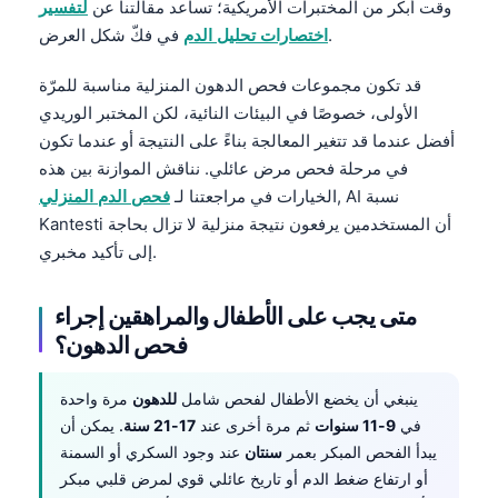
وقت أبكر من المختبرات الأمريكية؛ تساعد مقالتنا عن
لتفسير
في فكّ شكل العرض.
اختصارات تحليل الدم
قد تكون مجموعات فحص الدهون المنزلية مناسبة للمرّة
الأولى، خصوصًا في البيئات النائية، لكن المختبر الوريدي
أفضل عندما قد تتغير المعالجة بناءً على النتيجة أو عندما تكون
في مرحلة فحص مرض عائلي. نناقش الموازنة بين هذه
, AI نسبة
الخيارات في مراجعتنا لـ
فحص الدم المنزلي
Kantesti أن المستخدمين يرفعون نتيجة منزلية لا تزال بحاجة
إلى تأكيد مخبري.
متى يجب على الأطفال والمراهقين إجراء
فحص الدهون؟
ينبغي أن يخضع الأطفال لفحص شامل
للدهون
مرة واحدة
في
9-11 سنوات
ثم مرة أخرى عند
17-21 سنة
. يمكن أن
يبدأ الفحص المبكر بعمر
سنتان
عند وجود السكري أو السمنة
أو ارتفاع ضغط الدم أو تاريخ عائلي قوي لمرض قلبي مبكر