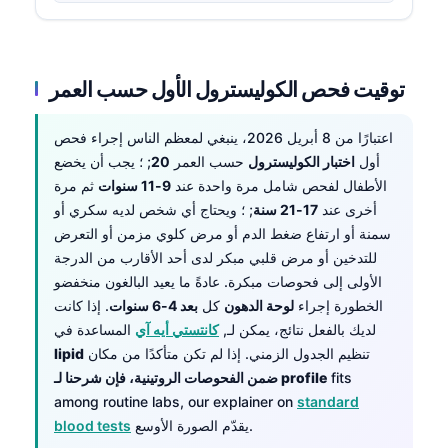
توقيت فحص الكوليسترول الأول حسب العمر
اعتبارًا من 8 أبريل 2026، ينبغي لمعظم الناس إجراء فحص
أول
اختبار الكوليسترول
حسب العمر
20
; ؛ يجب أن يخضع
الأطفال لفحص شامل مرة واحدة عند
9-11 سنوات
ثم مرة
أخرى عند
17-21 سنة
; ؛ ويحتاج أي شخص لديه سكري أو
سمنة أو ارتفاع ضغط الدم أو مرض كلوي مزمن أو التعرض
للتدخين أو مرض قلبي مبكر لدى أحد الأقارب من الدرجة
الأولى إلى فحوصات مبكرة. عادةً ما يعيد البالغون منخفضو
الخطورة إجراء
لوحة الدهون
كل
بعد 4-6 سنوات
. إذا كانت
لديك بالفعل نتائج، يمكن لـ,
كانتستي أيه آي
المساعدة في
تنظيم الجدول الزمني. إذا لم تكن متأكدًا من مكان
lipid
fits
profile
ضمن الفحوصات الروتينية، فإن شرحنا لـ
among routine labs, our explainer on
standard
يقدّم الصورة الأوسع.
blood tests