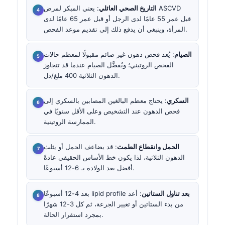
التاريخ الصحي العائلي
: يعني المبكر لمرض ASCVD
قبل عمر 55 عامًا لدى الرجل أو قبل عمر 65 عامًا لدى
المرأة، وينبغي أن يدفع ذلك إلى تقديم موعد الفحص.
الصيام
: يُعد فحص دهون غير صائم مقبولًا لمعظم حالات
الفحص الروتيني؛ ويُفضَّل الصيام عندما قد تتجاوز
الدهون الثلاثية 400 ملغ/دل.
السكري
: يحتاج معظم البالغين المصابين بالسكري إلى
فحص الدهون عند التشخيص وعلى الأقل سنويًا في
الممارسة الروتينية.
الحمل وانقطاع الطمث
: قد يضاعف الحمل أو يثلث
الدهون الثلاثية، لذا يكون خط الأساس الحقيقي عادةً
أفضل بعد الولادة بـ 6-12 أسبوعًا.
بعد تناول الستاتين
: أعد
lipid profile
بعد 4-12 أسبوعًا
من بدء الستاتين أو تغيير الجرعة، ثم كل 3-12 شهرًا
بمجرد استقرار الحالة.