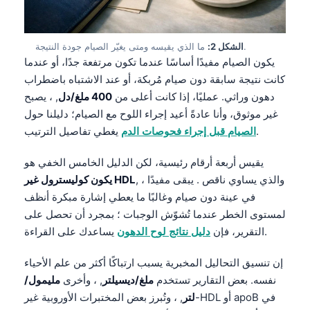
ما الذي يقيسه ومتى يغيّر الصيام جودة النتيجة.
الشكل 2:
يكون الصيام مفيدًا أساسًا عندما تكون مرتفعة جدًا، أو عندما
كانت نتيجة سابقة دون صيام مُربكة، أو عند الاشتباه باضطراب
دهون وراثي. عمليًا، إذا كانت أعلى من
400 ملغ/دل
, ، يصبح
غير موثوق، وأنا عادةً أعيد إجراء اللوح مع الصيام؛ دليلنا حول
يغطي تفاصيل الترتيب.
الصيام قبل إجراء فحوصات الدم
يقيس أربعة أرقام رئيسية، لكن الدليل الخامس الخفي هو
, ، والذي يساوي ناقص . يبقى مفيدًا
يكون كوليسترول غير HDL
في عينة دون صيام وغالبًا ما يعطي إشارة مبكرة أنظف
لمستوى الخطر عندما تُشوّش الوجبات ؛ بمجرد أن تحصل على
يساعدك على القراءة.
التقرير، فإن
دليل نتائج لوح الدهون
إن تنسيق التحاليل المخبرية يسبب ارتباكًا أكثر من علم الأحياء
نفسه. بعض التقارير تستخدم
ملغ/ديسيلتر
, ، وأخرى
مليمول/
لتر
, ، وتُبرز بعض المختبرات الأوروبية غير-HDL أو apoB في