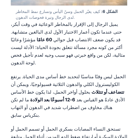
الشكل 6:
كيف يغيّر الحمل وسنّ اليأس وتسارع نمط المخاطر
لدى الرجال وتيرة فحوصات الدهون.
يميل الرجال إلى الإقرار بالمخاطر الوعائية في وقت أبكر،
حتى عندما تكون أعمار الاختبار الأول لدى البالغين متشابهة.
قد يكون ضعف الانتصاب قبل حوالي
60 عامًا
مؤشرًا وعائيًا
أكثر من كونه مجرد مسألة تتعلق بجودة الحياة؛ الأدلة ليست
مثالية، لكن من واقع خبرتي فهو سبب وجيه لعدم تأجيل فحص
لوحة الدهون.
الحمل ليس وقتًا مناسبًا لتحديد خط أساس مدى الحياة. يرتفع
الكوليسترول الكلي والدهون الثلاثية فسيولوجيًا، ويمكن أن
تتضاعف أو تتثلاث
بحلول أواخر الحمل، لذا يكون خط الأساس
الأدق عادةً هو القياس بعد
6-12 أسبوعًا بعد الولادة
ما لم تكن
هناك مخاوف من اضطراب شديد في الدهون أو التهاب
بنكرياس سابق.
تستحق النساء المصابات بسكري الحمل أو تسمم الحمل أو
الولادة المبكرة أو ارتفاع ضغط الدم المزمن أثناء الحمل متابعة