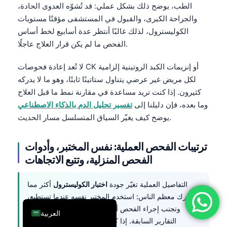
الطب، يوضح ذلك بشكل عملي: قد تُشوّه العدوى الحادة،
فارسی
والجراحة الكبرى، والقبول في المستشفى مؤقتًا مستويات
简体中文
الكوليسترول، لذلك غالبًا أنتظر عدة أسابيع لخط أساس
الفحص ما لم يكن قرار العلاج عاجلًا.
Română
Türkçe
لا تُعد إعادة فحوصات CK أو إنزيمات الكبد الروتينية إلزامية
لكل مريض غير عرضي يتناول ستاتينًا ثابتًا، وهو ما لا يدركه
Ελληνικά
كثيرون. إذا كنت تريد مساعدة في مقارنة نمط ما قبل العلاج
Português
وما بعده، فإن دليلنا إلى
تفسير تحليل الدم بالذكاء الاصطناعي
Español
يوضح كيف يغيّر السياق المتسلسل مسار الحديث.
Italiano
ترتيبات الفحص العملية: نفس المختبر، وأدوات
עִבְרִית
الفحص المنزلية، وتتبع الاتجاهات
Français
Deutsch
التفاصيل العملية تغيّر جودة
اختبار الكوليسترول
أكثر مما
English
يدرك معظم الناس: استخدم المختبر نفسه عندما تستطيع،
وتجنب إجراء الفحص أثناء مرض حاد، واحتفظ بتواريخ
العربية
التقارير السابقة. إذا كانت نتيجتك محفوظة في ألبوم