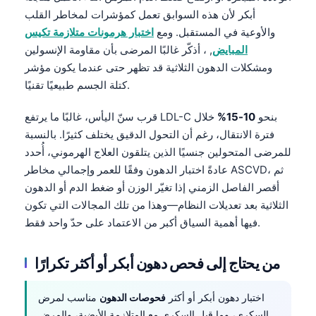
أبكر لأن هذه السوابق تعمل كمؤشرات لمخاطر القلب
والأوعية في المستقبل. ومع
اختبار هرمونات متلازمة تكيس
المبايض
, ، أذكّر غالبًا المرضى بأن مقاومة الإنسولين
ومشكلات الدهون الثلاثية قد تظهر حتى عندما يكون مؤشر
كتلة الجسم طبيعيًا تقنيًا.
قرب سنّ اليأس، غالبًا ما يرتفع LDL-C بنحو
10-15%
خلال
فترة الانتقال، رغم أن التحول الدقيق يختلف كثيرًا. بالنسبة
للمرضى المتحولين جنسيًا الذين يتلقون العلاج الهرموني، أُحدد
عادةً اختبار الدهون وفقًا للعمر وإجمالي مخاطر ASCVD، ثم
أقصر الفاصل الزمني إذا تغيّر الوزن أو ضغط الدم أو الدهون
الثلاثية بعد تعديلات النظام—وهذا من تلك المجالات التي تكون
فيها أهمية السياق أكبر من الاعتماد على حدّ واحد فقط.
من يحتاج إلى فحص دهون أبكر أو أكثر تكرارًا
Norsk bokmål
اختبار دهون أبكر أو أكثر
فحوصات الدهون
مناسب لمرض
Ślōnskŏ gŏdka
السكري، وما قبل السكري مع المتلازمة الأيضية، والمرض