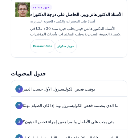
خبير مساهم
الأستاذ الدكتور هانز ويبر، الحاصل على درجة الدكتوراه
أستاذ طب المختبرات والكيمياء الحيوية السريرية
الأستاذ الدكتور هانس فيبر يجلب خبرة تمتد 30+ عامًا في
الكيمياء الحيوية السريرية وطب المختبرات وأبحاث المؤشرات
الحيوية. بصفته الرئيس السابق للجمعية الألمانية للكيمياء
السريرية، يتخصص في تحليل لوحات التشخيص، وتوحيد
جوجل سكولار
ResearchGate
المؤشرات الحيوية، والطب المخبري المدعوم بالذكاء
الاصطناعي.
جدول المحتويات
توقيت فحص الكوليسترول الأول حسب العمر
ما الذي يتضمنه فحص الكوليسترول وما إذا كان الصيام مهمًا
متى يجب على الأطفال والمراهقين إجراء فحص الدهون؟
البالغون من 20 إلى 39 عامًا: الفحص الأول وفواصل التكرار