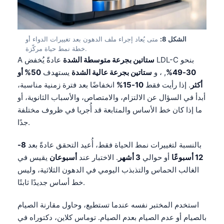
Čeština
日本語
Eesti
الشكل 8:
متى يُعاد إجراء ملف الدهون بعد تغييرات الدواء أو
خطة نمط حياة مركّزة.
Azərbaycan dili
عادةً يُخفض LDL-C بنحو
ستاتين بجرعة متوسطة الشدة
A
Bosanski
30-49%
, ، و
ستاتين بجرعة عالية الشدة
يستهدف
50% أو
أكثر
. إذا رأيت فقط
10-15%
انخفاضًا بعد فترة زمنية مناسبة،
Svenska
أبدأ في السؤال عن الالتزام، والامتصاص، والأسباب الثانوية، أو
Српски језик
ما إذا كان خط الأساس والمتابعة قد أُجريا في ظروف مختلفة
Íslenska
جدًا.
Հայերեն
بالنسبة لتغييرات نمط الحياة فقط، أُعيد التحقق عادةً بعد
8-
Bahasa Indonesia
12 أسبوعًا
أو حوالي
3 أشهر
. الاختبار عند
أسبوعان
يقيس في
الغالب الحماس والتذبذب اليومي في الدهون الثلاثية، وليس
हिन्दी
خط أساس جديدًا ثابتًا.
Nederlands
Dansk
استخدم المختبر نفسه عندما تستطيع، وحاول مقارنة الصيام
بالصيام أو عدم الصيام بعدم الصيام. توماس كلاين، دكتوراه في
Български