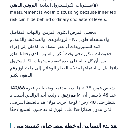
Català
البروتين الدهني(a)
مستويات الكوليسترول العادية.
measurement is worth discussing because inherited
O‘zbekcha
risk can hide behind ordinary cholesterol levels.
Українська
يدفعني المرض الكلوي المزمن، والتهاب المفاصل
አማርኛ
الروماتويدي، والصدفية، والذئبة، وHIV، والاستخدام طويل
Kiswahili
الأمد للستيرويدات أو بعض مضادات الذهان إلى إجراء
ភាសាខ្មែរ
فحوصات متكررة في وقت أبكر. والسبب الذي يجعلنا نقلق
ليس أن كل حالة على حدة تُفسد مستويات الكوليسترول
ဗမာစာ
دائمًا، بل أن اجتماعها يضخّم الخطر الوعائي إلى ما يتجاوز رقم
ไทย
الدهون بكثير.
Tagalog
شخص عمره 36 عامًا لديه صدفية، وضغط دم قدره
142/88
Tiếng Việt
, ، ولديه أحد الوالدين أصيب بـ MI عند
49
لا ينبغي أن
مم زئبق
Bahasa Melayu
ينتظر حتى
40
لإجراء لوحة أخرى. هؤلاء هم بالضبط المرضى
മലയാളം
الذين يبدون صغارًا جدًا على الورق ثم يفاجئون الجميع لاحقًا.
ಕನ್ನಡ
بعد بدء الستاتين أو خطة نمط حياة رئيسية: متى
ગુજરાતી