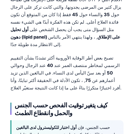
يزال كثير من المرضى يجدونها، والتي كانت تركز على الرجال
حول
35
والنساء حول
45
فقط إذا كان من المتوقع أن تكون
فائدة العلاج أعلى. لم تكن هذه الفكرة أبدًا هي الشيء نفسه
مثل السؤال متى يجب أن يحصل الشخص على
أول تحليل
دهون (lipid panel) على الإطلاق
, ، ولهذا ينتهي الأمر بالناس
إلى الانتظار مدة طويلة جدًا.
تصبح بعض أطر الوقاية الأوروبية أكثر تشددًا بشأن التقييم
الرسمي لمخاطر منتصف العمر عند
40
عند الرجال وحوالي
50
أو بعد سنّ اليأس لدى النساء. في البالغين الذين تزيد
أعمارهم عن
75
, ، تكون الأدلة في الحقيقة أكثر تباينًا، وأنا
أفرد اختبارًا متكررًا بناءً على ما إذا كانت النتيجة ستغيّر العلاج.
كيف يتغير توقيت الفحص حسب الجنس
والحمل وانقطاع الطمث
حسب الجنس، فإن
أول اختبار للكوليسترول لدى البالغين