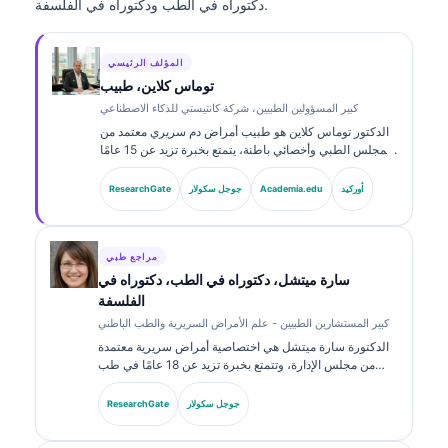
دكتوراه في الطب ودكتوراه في الفلسفة.
المؤلف الرئيسي
توماس كلاين، طبيب
كبير المسؤولين الطبيين، شركة كانتيستي للذكاء الاصطناعي
الدكتور توماس كلاين هو طبيب أمراض دم سريري معتمد من
المجلس الطبي وأخصائي باطنة، يتمتع بخبرة تزيد عن 15 عامًا
في طب المختبرات والتحليل السريري المدعوم بالذكاء
الاصطناعي. بصفته كبير مسؤولي الشؤون الطبية في
أوركيد
Academia.edu
جوجل سكولار
ResearchGate
Kantesti AI، يوفّر إشرافًا سريريًا على دقة المعلومات الطبية
للشبكة العصبية المملوكة. وقد نشر الدكتور كلاين على نطاق
واسع حول تفسير المؤشرات الحيوية والتشخيصات المخبرية
في موضوعات طب المختبرات.
مراجع طبي
سارة ميتشل، دكتوراه في الطب، دكتوراه في
الفلسفة
كبير المستشارين الطبيين - علم الأمراض السريرية والطب الباطني
الدكتورة سارة ميتشل هي اختصاصية أمراض سريرية معتمدة
من مجلس الإدارة، وتتمتع بخبرة تزيد عن 18 عامًا في طب
المختبرات والتحليل التشخيصي. تحمل شهادات تخصص في
الكيمياء السريرية، ونشرت على نطاق واسع حول لوحات
جوجل سكولار
ResearchGate
المؤشرات الحيوية والتحليل في الممارسة السريرية.