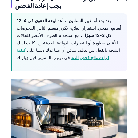
يجب إعادة الفحص
தமிழ்
తెలుగు
بعد بدء أو تغيير
الستاتين
, ، أعد
لوحة الدهون
في
4-12
أسابيع
. بمجرد استقرار العلاج، يكرر معظم الناس الفحوصات
मराठी
كل
3-12 شهرًا
, ، مع استخدام الطرف الأقصر للحالات
اردو
الأعلى خطورة أو التغييرات الدوائية الحديثة. إذا كانت لديك
বাংলা
النتيجة بالفعل بين يديك، يمكن أن يساعدك دليلنا على
كيفية
في ترتيب التنسيق قبل زيارتك.
قراءة نتائج فحص الدم
Shqip
Magyar
Slovenščina
한국어
Polski
Lietuvių kalba
Русский
ქართული