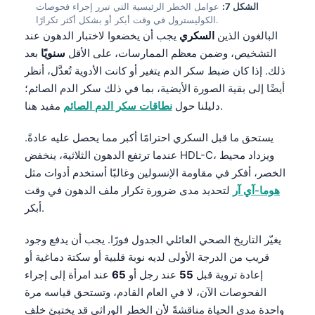
Gàidhlig
الشكل 7:
عوامل الخطر الرئيسية التي تبرر إجراء فحوصات
الكوليسترول في وقت أبكر أو بشكل أكثر تكرارًا.
Euskara
البالغون الذين
السكري
يجب أن يخضعوا لاختبار الدهون عند
Македонски јазик
التشخيص، وضمن معظم الممارسات، على الأقل
سنويًا
بعد
ذلك. إذا كان ضبط سكر الدم يتغير أو كانت الأدوية تُعدَّل، أنظر
Latviešu valoda
أيضًا إلى بقية الصورة الأيضية، بما في ذلك سكر الدم الصائم؛
Galego
مفيد هنا.
دليلنا حول
نطاقات سكر الدم الصائم
অসমীয়া
يستحق ما قبل السكري احترامًا أكبر مما يحصل عليه عادةً.
සිංහල
عندما ترتفع الدهون الثلاثية، ينخفض HDL-C، ويزداد محيط
سنڌي
الخصر، أفكر في مقاومة الإنسولين وغالبًا أستخدم أدوات مثل
پښتو
هوما-آي آر
لتحديد مدى ضرورة تكرار ملف الدهون في وقت
أبكر.
Slovenčina
يغيّر التاريخ الصحي العائلي الجدول فورًا. يجب أن يدفع وجود
Hrvatski
قريب من الدرجة الأولى لديه نوبة قلبية أو سكتة دماغية أو
إعادة تروية قبل
55
عند رجل أو
65
عند امرأة إلى إجراء
Suomi
الفحوصات الآن، لا في العام القادم، وتستحق قياسه مرة
Қазақ тілі
واحدة مدى الحياة مناقشةً لأن الخطر الوراثي قد يختبئ خلف