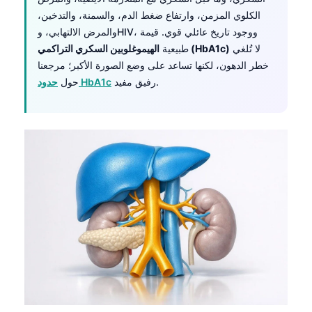
Frysk
الكلوي المزمن، وارتفاع ضغط الدم، والسمنة، والتدخين،
والمرض الالتهابي، وHIV، ووجود تاريخ عائلي قوي. قيمة
Esperanto
لا تُلغي
الهيموغلوبين السكري التراكمي (HbA1c)
طبيعية
Беларуская мова
خطر الدهون، لكنها تساعد على وضع الصورة الأكبر؛ مرجعنا
رفيق مفيد.
حدود HbA1c
حول
Татар теле
Кыргызча
ئۇيغۇرچە
Cebuano
Basa Jawa
ພາສາລາວ
Монгол
Afrikaans
العربية المغربية
Occitan