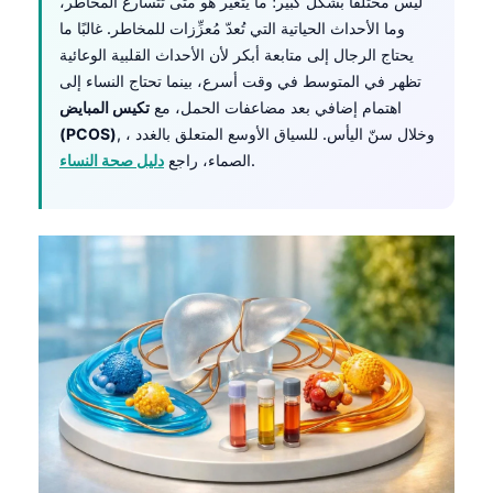
ليس مختلفًا بشكل كبير؛ ما يتغير هو متى تتسارع المخاطر،
وما الأحداث الحياتية التي تُعدّ مُعزِّزات للمخاطر. غالبًا ما
يحتاج الرجال إلى متابعة أبكر لأن الأحداث القلبية الوعائية
تظهر في المتوسط في وقت أسرع، بينما تحتاج النساء إلى
اهتمام إضافي بعد مضاعفات الحمل، مع
تكيس المبايض
, ، وخلال سنّ اليأس. للسياق الأوسع المتعلق بالغدد
(PCOS)
.
الصماء، راجع
دليل صحة النساء