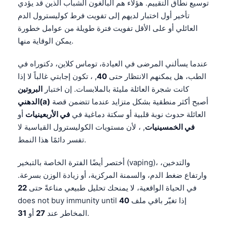
توسيع نطاق التقييم. هؤلاء هم البالغون الشباب الذين قد يؤدي
تأخير أول اختبار لديهم إلى تفويت فرط كوليسترول الدم
العائلي أو على الأقل تفويت فترة طويلة من عوامل خطورة
يمكن الوقاية منها.
عندما يسألني المرضى في العيادة، توماس كلاين، دكتوراه في
الطب، هل يمكنهم الانتظار حتى
40
, ، تكون إجابتي غالباً لا إذا
كانت شجرة العائلة مليئة بالملابسات. إن اختبار
البروتين
أصبح أكثر منطقية بشكل متزايد عندما تتضمن قصة
الدهني(a)
العائلة حدوث نوبة قلبية أو سكتة دماغية في
في الأربعينيات
أو
في الخمسينيات
, ، لأن مستويات الكوليسترول القياسية لا
تفسر دائمًا هذا النمط.
أختصر أيضًا الفترة الخاصة بالتبخير (vaping)، والتدخين،
وارتفاع ضغط الدم، والسمنة المركزية، أو زيادة الوزن بسرعة.
في الحياة الواقعية، لا يمنحك تحليل طبيعي مناعةً حتى
22
إذا تغيّر باقي ملف
40
does not buy immunity until
.
المخاطر عند
27
أو
31