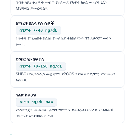
Gàidhlig
በብዙ ላቦራቶሪዎች ውስጥ የተለመደ የአዋቂ ክልል መጠን፤ LC-
MS/MS ይመረጣል።.
Euskara
Македонски јазик
ከማረጥ በኋላ ያሉ ሴቶች
Latviešu valoda
በግምት 7-40 ng/dL
ዝቅተኛ የሚጠበቅ ክልል፤ የመለኪያ ትክክለኛነት ግን አሁንም ወሳኝ
Galego
ነው።.
অসমীয়া
ድንበር ላይ ከፍ ያለ
සිංහල
በግምት 70-150 ng/dL
سنڌي
SHBG፣ የኢንሱሊን መቋቋም፣ የPCOS ንድፍ እና ድጋሚ ምርመራን
پښتو
አስቡ።.
ግልጽ ከፍ ያለ
Slovenčina
ከ150 ng/dL በላይ
Hrvatski
የአንድሮጅን መጨመር ፈጣን ግምገማ ይፈልጋል፣ በተለይ ምልክቶቹ
በፍጥነት እየተባበሱ ከሆነ።.
Suomi
Қазақ тілі