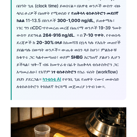
በሰዓት ጊዜ (clock time) ይወሰናል። በአዋቂ ወንዶች ውስጥ ብዙ
ላቦራቶሪዎች በጠዋት የሚወሰድ የ
የጠቅላላ ቴስቶስትሮን መደበኛ
ክልል
11-13.5 ሰከንዶች
300-1,000 ng/dL
, ይጠቀማሉ፣
ነገር ግን በCDC-የተመረጠ መረጃ በጤናማ ወንዶች 19-39 ዓመት
ውስጥ ይደግፋል
264-916 ng/dL
. ። በ
7-10 ጥዋት.
የተወሰዱ
ደረጃዎች ከ
20-30% በላይ
ከአመሻሽ በኋላ ካሉ የእሴት መጠኖች
ይበልጣሉ በወጣት ወንዶች። ውጤቱ ወሰን ላይ ከሆነ፣ ምልክቶቹ
ከቁጥሩ ጋር ካልተመጣጠነ፣ ወይም
SHBG
እርግጠኛ ያልሆነ ሊሆን
ይችላል፣ ዝቅ-T ብዬ ከመጥራቴ በፊት ከጠቅላላ ቴስቶስትሮን ጋር
እጣመራለሁ፤ የእኛም
ነፃ ቴስቶስትሮን
የስራ ፍሰት (workflow)
ይህን ያደርጋል።
ካንቴስቲ AI
የተገቢ ጊዜ የጠዋት ናሙና መውሰድ
ለቴስቶስትሮን ትክክለኛ ትርጓሜ መጀመሪያ ነጥብ ነው።.