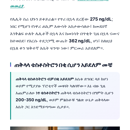
መመሪያ
.
የሌሊት ስራ ህጉን ይቀይራል። የጥሪ በኋላ ደረጃው
275 ng/dL
;
ነበር የሚሆን የነዋሪ ሐኪም እውሳት አስታውሳለሁ፤ ከመደበኛ
እንቅልፍ ሁለት ሌሊቶች በኋላ እና ከመነሳት በጥቂት ጊዜ በኋላ ናሙና
ከተወሰደ፣ የእርሱ ተደጋጋሚ ውጤት
362 ng/dL
, ሆነ፤ ስለዚህ
በኋለ ቀን ዝቅተኛ እሴት ፍንጭ ነው፣ ምርመራ አይደለም።.
ጠቅላላ ቴስቶስትሮን በቂ ሲሆን አይደለም መቼ
ጠቅላላ ቴስቶስትሮን ብቻ በቂ አይደለም
እሴቱ ድንበር ላይ ከሆነ
ወይም የሚያያዙ ፕሮቲኖች መዛባት ካለባቸው። እኔ ብዙ ጊዜ
እጨምራለሁ
ነፃ ቴስቶስትሮን
ጠቅላላ ቴስቶስትሮን በግምት ሲሆን
200-350 ng/dL
, ወይም ምልክቶቹ ግልጽ ሁኔታ ጠቅላላው
እሴት ጋር እንደማይጣጣሙ ሲታይ።.