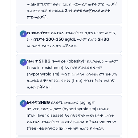
መልኩ በሚደገም ሁለት ጊዜ በመጀመሪያ ጠዋት ምርመራዎች
ሲረጋገጥ ብቻ ይተገበራል
2 ተከታታይ የመጀመሪያ ጠዋት
ምርመራዎች
.
ነፃ ቴስቶስትሮን
የጠቅላላ ቴስቶስትሮን ሲሆን በጣም ጠቃሚ
ነው
በግምት 200-350 ng/dL
ወይም ሲሆን
SHBG
እርግጠኛ ያልሆነ ሊሆን ይችላል።.
ዝቅተኛ SHBG
በውፍረት (obesity)፣ በኢንሱሊን መቋቋም
(insulin resistance) እና በሃይፖታይሮይዲዝም
(hypothyroidism) ውስጥ የጠቅላላ ቴስቶስትሮን ዝቅ ያለ
ሊመስል ይችላል፣ ነገር ግን ነፃ (free) ቴስቶስትሮን መደበኛ
ሊቆይ ይችላል።.
ከፍተኛ SHBG
በእድሜ መጨመር (aging)፣
በሃይፐርታይሮይዲዝም (hyperthyroidism)፣ በጉበት
በሽታ (liver disease) እና በአንዳንድ መድሃኒቶች ውስጥ
የጠቅላላ ቴስቶስትሮን መደበኛ ይመስል ይችላል፣ ነገር ግን ነፃ
(free) ቴስቶስትሮን በእውነት ዝቅ ሊሆን ይችላል።.