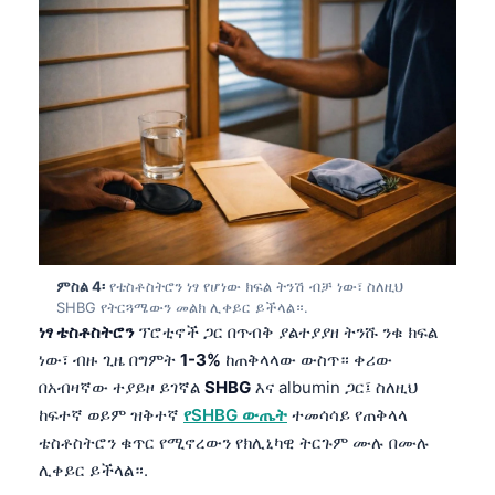
ምስል 4፡
የቴስቶስትሮን ነፃ የሆነው ክፍል ትንሽ ብቻ ነው፣ ስለዚህ
SHBG የትርጓሜውን መልክ ሊቀይር ይችላል።.
ነፃ ቴስቶስትሮን
ፕሮቲኖች ጋር በጥብቅ ያልተያያዘ ትንሹ ንቁ ክፍል
ነው፣ ብዙ ጊዜ በግምት
1-3%
ከጠቅላላው ውስጥ። ቀሪው
በአብዛኛው ተያይዞ ይገኛል
SHBG
እና albumin ጋር፤ ስለዚህ
ከፍተኛ ወይም ዝቅተኛ
የSHBG ውጤት
ተመሳሳይ የጠቅላላ
ቴስቶስትሮን ቁጥር የሚኖረውን የክሊኒካዊ ትርጉም ሙሉ በሙሉ
ሊቀይር ይችላል።.