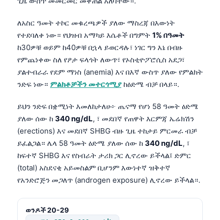
ጊዜ ውስጥ መመርመር መቀጠል አለባቸው።.
ለአስር ዓመት ተኮር መቁረጫዎች ያለው ማስረጃ በእውነት
የተደባለቀ ነው። የህዝብ አማካይ እሴቶች በግምት
1% በዓመት
ከ30ዎቹ ወይም ከ40ዎቹ በኋላ ይወርዳሉ፣ ነገር ግን እኔ በብዙ
የምጨነቀው ስለ የፆታ ፍላጎት ለውጥ፣ የኦስቲዮፖሮሲስ አደጋ፣
ያልተብራራ የደም ማነስ (anemia) እና በእኛ ውስጥ ያለው የምልክት
ንድፍ ነው።
ምልክቶቻችን መተርጎሚያ
ከዕድሜ ብቻ በላይ።.
ይህን ንድፍ በቋሚነት እመለከታለሁ፦ ጤናማ የሆነ 58 ዓመት ዕድሜ
ያለው ሰው ከ
340 ng/dL
, ፣ መደበኛ የጠዋት እርምጃ ኤሬክሽን
(erections) እና መደበኛ SHBG ብዙ ጊዜ ተከታይ ምርመራ ብቻ
ይፈልጋል። ሌላ 58 ዓመት ዕድሜ ያለው ሰው ከ
340 ng/dL
, ፣
ከፍተኛ SHBG እና የስብራት ታሪክ ጋር ሊኖረው ይችላል፤ ድምር
(total) አስደናቂ አይመስልም ቢሆንም እውነተኛ ዝቅተኛ
የአንድሮጅን መጋለጥ (androgen exposure) ሊኖረው ይችላል።.
ወንዶች 20-29