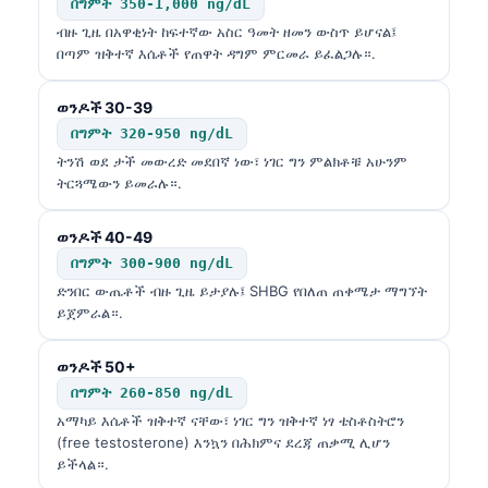
በግምት 350-1,000 ng/dL
ብዙ ጊዜ በአዋቂነት ከፍተኛው አስር ዓመት ዘመን ውስጥ ይሆናል፤
በጣም ዝቅተኛ እሴቶች የጠዋት ዳግም ምርመራ ይፈልጋሉ።.
ወንዶች 30-39
በግምት 320-950 ng/dL
ትንሽ ወደ ታች መውረድ መደበኛ ነው፣ ነገር ግን ምልክቶቹ አሁንም
ትርጓሜውን ይመራሉ።.
ወንዶች 40-49
በግምት 300-900 ng/dL
ድንበር ውጤቶች ብዙ ጊዜ ይታያሉ፤ SHBG የበለጠ ጠቀሜታ ማግኘት
ይጀምራል።.
ወንዶች 50+
በግምት 260-850 ng/dL
አማካይ እሴቶች ዝቅተኛ ናቸው፣ ነገር ግን ዝቅተኛ ነፃ ቴስቶስትሮን
(free testosterone) እንኳን በሕክምና ደረጃ ጠቃሚ ሊሆን
ይችላል።.