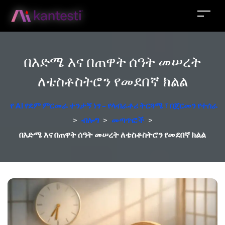
በእድሜ እና በጠዋት ሰዓት መሠረት
ለቴስቶስትሮን የመደበኛ ክልል
የ AI የደም ምርመራ ተንታኝ ነፃ - የላብራቶሪ ትርጓሜ ፣ በጀርመን የተሰራ
>
ብሎግ
>
መጣጥፎች
>
በእድሜ እና በጠዋት ሰዓት መሠረት ለቴስቶስትሮን የመደበኛ ክልል