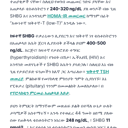
ተጠያቂዎች ናቸው፣ ስለዚህ የወገብ መጨመር ንድፍ ያላቸው እና
አጠቃላይ ቴስቶስትሮን የ
240-320 ng/dL
ያለ ወንዶች ብዙ ጊዜ
SHBG እና አንዳንዴም
HOMA-IR መመርመር
ከማንም በፊት
“እውነተኛ ዝቅተኛ-T (low-T)” እንዲሉ ነው።.
ከፍተኛ SHBG
ተቃራኒውን ሊያደርግ እና ዝቅተኛ ነፃ ቴስቶስትሮንን
በአጠቃላይ እሴት ጀርባ ሊያደብቅ ይችላል ይህም
400-500
ng/dL
. እርጅና፣ ከፍተኛ የታይሮይድ ተግባር
(hyperthyroidism)፣ የጉበት በሽታ፣ ኤችአይቪ (HIV) እና
አንዳንድ መድሃኒቶች የ SHBG እሴትን ያሳድጋሉ፣ ስለዚህ እኔ ብዙ
ጊዜ የታይሮይድ ፍንጮችን ከእኛ ጋር እጣራለሁ።
ዝቅተኛ TSH
መመሪያ
. ምልክቶቹ የመሃከላዊ ምክንያት ግምት ሲያስገኙ፣ እኔ
የፒቱታሪ (pituitary) ጎንንም በመመልከት እመለከታለሁ፣ በ
የፕሮላክቲን ምርመራ አጠቃላይ እይታ
.
ይህን ትምህርት ከማንኛውም መጽሐፍ ይልቅ በተሻለ ሁኔታ ሁለት
ታካሚዎች አስተማሩኝ። አንዱ የተወፈረ 44 ዓመት ዕድሜ ያለው
ሰው የጠቅላላ ቴስቶስትሮን ነበረው
248 ng/dL
, ፣ SHBG
11
nmol/L
, ፣ እና የተሰላ ነፃ ቴስቶስትሮን በመጠን ውስጥ ነበር፤ ሌላው