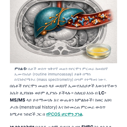
ምስል 6፡
ሴቶች ውስጥ ዝቅተኛ መጠን የሆርሞን ምርመራ ከመደበኛ
ኢሙኖአሴይ (routine immunoassay) ይልቅ በማስ
ስፔክትሮሜትሪ (mass spectrometry) በጣም የተማመነ ነው።.
በሴቶች የሆርሞን መጠን ላይ መደበኛ ኢሙኖአሴይዎች እውነተኛውን
እሴት ሊያስበዙ ወይም ሊያንሱ ይችላሉ። ስለዚህ እነሱ በ
LC-
MS/MS
ላይ ይተማመናሉ እና ውጤቱን ከምልክቶች፣ ከወር አበባ
ታሪክ (menstrual history) እና ከተመረጠ ምርመራ ውስጥ
ከሚታዩ ንድፎች ጋር በ
የPCOS ሆርሞን ፓነል
.
Norsk bokmål
Ślōnskŏ gŏdka
ነፃ ቴስቶስትሮን
በተለይ ጠቃሚ ይሆናል ሲሆን
SHBG
ከኢንሱሊን