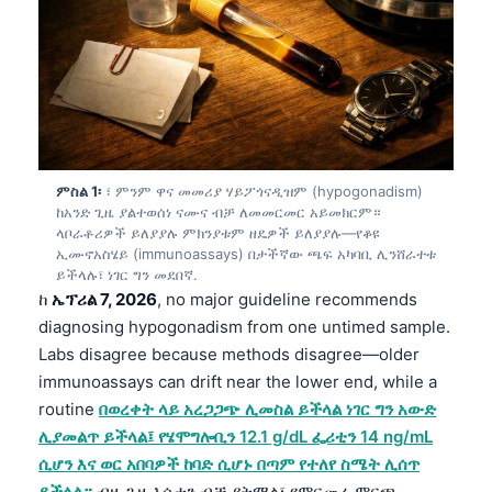
ምስል 1፡
፣ ምንም ዋና መመሪያ ሃይፖጎናዲዝም (hypogonadism)
ከአንድ ጊዜ ያልተወሰነ ናሙና ብቻ ለመመርመር አይመክርም።
ላቦራቶሪዎች ይለያያሉ ምክንያቱም ዘዴዎች ይለያያሉ—የቆዩ
ኢሙኖአስሄይ (immunoassays) በታችኛው ጫፍ አካባቢ ሊንሸራተቱ
ይችላሉ፣ ነገር ግን መደበኛ.
ከ
ኤፕሪል 7, 2026
, no major guideline recommends
diagnosing hypogonadism from one untimed sample.
Labs disagree because methods disagree—older
immunoassays can drift near the lower end, while a
routine
በወረቀት ላይ አረጋጋጭ ሊመስል ይችላል ነገር ግን አውድ
ሊያመልጥ ይችላል፤ የሄሞግሎቢን 12.1 g/dL ፌሪቲን 14 ng/mL
ሲሆን እና ወር አበባዎች ከባድ ሲሆኑ በጣም የተለየ ስሜት ሊሰጥ
ይችላል።
ብዙ ጊዜ እሴቱን ብቻ ያትማል፣ የምርመራ ምርጫ