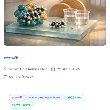
መጣጥፎች
በ Prof. Dr. Thomas Klein
ሚያዝያ 7, 2026
አስተያየቶች የሉም
ሆርሞኖች
የደም ምርመራ ውጤት ትርጓሜ
2026 ዝመና
ለታካሚ ተስማሚ