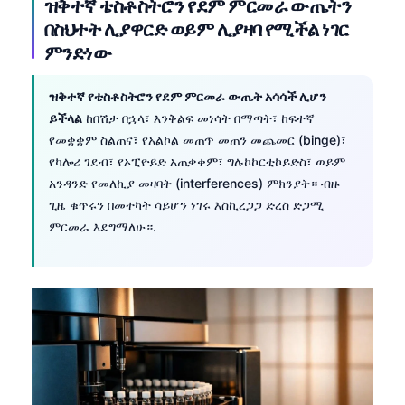
ዝቅተኛ ቴስቶስትሮን የደም ምርመራ ውጤትን
Català
በስህተት ሊያዋርድ ወይም ሊያዛባ የሚችል ነገር
O‘zbekcha
ምንድነው
Українська
ዝቅተኛ የቴስቶስትሮን የደም ምርመራ ውጤት አሳሳች ሊሆን
Kiswahili
ይችላል
ከበሽታ በኋላ፣ እንቅልፍ መነሳት በማጣት፣ ከፍተኛ
ភាសាខ្មែរ
የመቋቋም ስልጠና፣ የአልኮል መጠጥ መጠን መጨመር (binge)፣
የካሎሪ ገደብ፣ የኦፒዮይድ አጠቃቀም፣ ግሉኮኮርቲኮይድስ፣ ወይም
ဗမာစာ
አንዳንድ የመለኪያ መዛባት (interferences) ምክንያት። ብዙ
ไทย
ጊዜ ቁጥሩን በመተካት ሳይሆን ነገሩ እስኪረጋጋ ድረስ ድጋሚ
Tagalog
ምርመራ እደግማለሁ።.
Tiếng Việt
Bahasa Melayu
മലയാളം
ಕನ್ನಡ
ગુજરાતી
தமிழ்