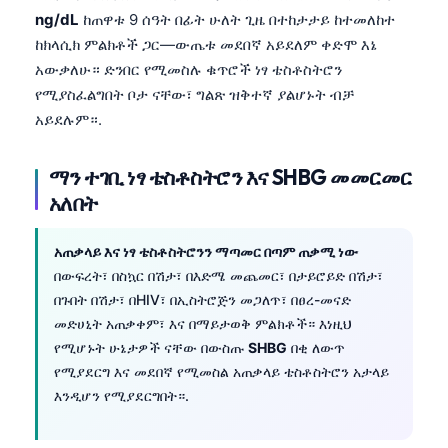
ng/dL
ከጠዋቱ 9 ሰዓት በፊት ሁለት ጊዜ በተከታታይ ከተመለከተ
ከክላሲክ ምልክቶች ጋር—ውጤቱ መደበኛ አይደለም ቀድሞ እኔ
አውቃለሁ። ድንበር የሚመስሉ ቁጥሮች ነፃ ቴስቶስትሮን
የሚያስፈልግበት ቦታ ናቸው፣ ግልጽ ዝቅተኛ ያልሆኑት ብቻ
አይደሉም።.
ማን ተገቢ ነፃ ቴስቶስትሮን እና SHBG መመርመር
አለበት
አጠቃላይ እና ነፃ ቴስቶስትሮንን ማጣመር በጣም ጠቃሚ ነው
በውፍረት፣ በስኳር በሽታ፣ በእድሜ መጨመር፣ በታይሮይድ በሽታ፣
በጉበት በሽታ፣ በHIV፣ በኢስትሮጅን መጋለጥ፣ በፀረ-መናድ
መድሀኒት አጠቃቀም፣ እና በማይታወቅ ምልክቶች። እነዚህ
የሚሆኑት ሁኔታዎች ናቸው በውስጡ
SHBG
በቂ ለውጥ
የሚያደርግ እና መደበኛ የሚመስል አጠቃላይ ቴስቶስትሮን አታላይ
እንዲሆን የሚያደርግበት።.