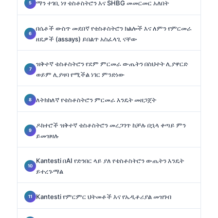
ማን ተገቢ ነፃ ቴስቶስትሮን እና SHBG መመርመር አለበት
በሴቶች ውስጥ መደበኛ የቴስቶስትሮን ክልሎች እና ለምን የምርመራ
ዘዴዎች (assays) ይበልጥ አስፈላጊ ናቸው
ዝቅተኛ ቴስቶስትሮን የደም ምርመራ ውጤትን በስህተት ሊያዋርድ
ወይም ሊያዛባ የሚችል ነገር ምንድነው
ለትክክለኛ የቴስቶስትሮን ምርመራ እንዴት መዘጋጀት
ዶክተሮች ዝቅተኛ ቴስቶስትሮን መረጋገጥ ከቻሉ በኋላ ቀጣይ ምን
ይመዝዛሉ
Kantesti በAI የድንበር ላይ ያለ የቴስቶስትሮን ውጤትን እንዴት
ይተረጉማል
Kantesti የምርምር ህትመቶች እና የኤዲቶሪያል መዝገብ