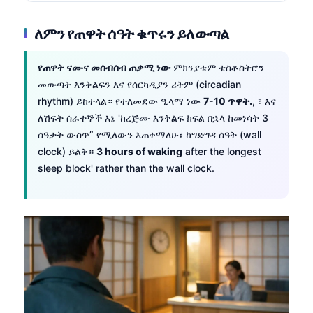
ለምን የጠዋት ሰዓት ቁጥሩን ይለውጣል
የጠዋት ናሙና መሰብሰብ ጠቃሚ ነው
ምክንያቱም ቴስቶስትሮን
መውጣት እንቅልፍን እና የሰርካዲያን ሪትም (circadian
rhythm) ይከተላል። የተለመደው ዒላማ ነው
7-10 ጥዋት.
, ፣ እና
ለሽፍት ሰራተኞች እኔ 'ከረጅሙ እንቅልፍ ክፍል በኋላ ከመነሳት 3
ሰዓታት ውስጥ” የሚለውን እጠቀማለሁ፣ ከግድግዳ ሰዓት (wall
clock) ይልቅ።
3 hours of waking
after the longest
sleep block' rather than the wall clock.