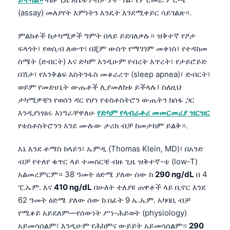
(assay) መለያየት እምነትን እንዴት እንደሚቀይር ሳይገልጽ።.
ምልክቶች ከታካሚዎች ግምት በላይ ይደባለቃሉ። ዝቅተኛ የፆታ
ፍላጎት፣ የወሲብ ለውጥ፣ በጂም ውስጥ የማገገም መቀነስ፣ የተዳከመ
ስሜት (ድብርት) እና ድካም እንዲሁም የብረት እጥረት፣ የታይሮይድ
በሽታ፣ የእንቅልፍ እስትንፋስ መቆራረጥ (sleep apnea)፣ ድብርት፣
ወይም የመድሀኒት ውጤቶች ሊያመለክቱ ይችላሉ፤ ስለዚህ
ታካሚዎቼን የወሰን ዳር የሆነ የቴስቶስትሮን ውጤትን ከሰፋ ጋር
እንዲያነፃፅሩ እነግራቸዋለሁ
የድካም የላብራቶሪ መመርመሪያ ዝርዝር
የቴስቶስትሮንን እንደ ሙሉው ታሪክ ብቻ ከመታከም ይልቅ።.
እኔ እንደ ቶማስ ክላይን፣ ኤምዲ (Thomas Klein, MD)፣ በአንድ
ብቻ የተለየ ቁጥር ላይ ተመስርቼ ብዙ ጊዜ ዝቅተኛ-ቴ (low-T)
አልመረምርም። 38 ዓመት ዕድሜ ያለው ሰው ከ
290 ng/dL
በ 4
ፒ.ኤም. እና
410 ng/dL
በሁለት ተለያዩ ጠዋቶች ላይ ቢኖር እንደ
62 ዓመት ዕድሜ ያለው ሰው ከ በፊት 9 ኤ.ኤም. አካባቢ ብቻ
የሚቆይ አይደለም—የሰውነት ሥነ-ሕይወት (physiology)
አይመሳሰልም፣ እንዲሁም የሕክምና ውይይት አይመሳሰልም።
290