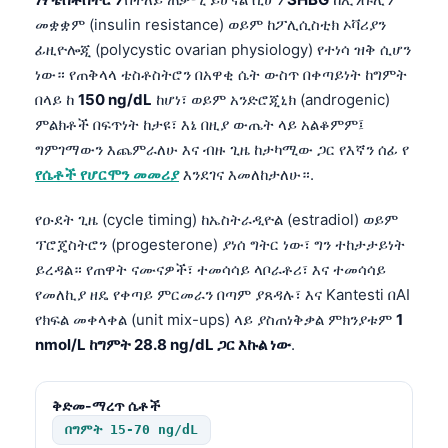
Frysk
መቋቋም (insulin resistance) ወይም ከፖሊሲስቲክ ኦቫሪያን
ፊዚዮሎጂ (polycystic ovarian physiology) የተነሳ ዝቅ ሲሆን
Esperanto
ነው። የጠቅላላ ቴስቶስትሮን በአዋቂ ሴት ውስጥ በቀጣይነት ከግምት
Беларуская мова
በላይ ከ
150 ng/dL
ከሆነ፣ ወይም አንድሮጂኒክ (androgenic)
Татар теле
ምልክቶች በፍጥነት ከታዩ፣ እኔ በዚያ ውጤት ላይ አልቆምም፤
ግምገማውን እጨምራለሁ እና ብዙ ጊዜ ከታካሚው ጋር የእኛን ሰፊ የ
Кыргызча
የሴቶች የሆርሞን መመሪያ
እንደገና እመለከታለሁ።.
ئۇيغۇرچە
Cebuano
የዑደት ጊዜ (cycle timing) ከኤስትራዲዮል (estradiol) ወይም
ፕሮጄስትሮን (progesterone) ያነሰ ግትር ነው፣ ግን ተከታታይነት
Basa Jawa
ይረዳል። የጠዋት ናሙናዎች፣ ተመሳሳይ ላቦራቶሪ፣ እና ተመሳሳይ
ພາສາລາວ
የመለኪያ ዘዴ የቀጣይ ምርመራን በጣም ያጸዳሉ፣ እና Kantesti በAI
Монгол
የክፍል መቀላቀል (unit mix-ups) ላይ ያስጠነቅቃል ምክንያቱም
1
nmol/L ከግምት 28.8 ng/dL ጋር እኩል ነው
.
Afrikaans
العربية المغربية
ቅድመ-ማረጥ ሴቶች
Occitan
በግምት 15-70 ng/dL