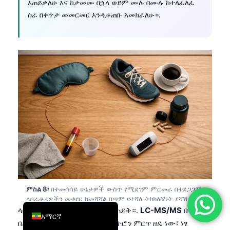
እጠይቃለሁ እና ከታመሙ በኋላ ወይም ሙሉ በሙሉ ከተለፈለፈ
简体中文
ስራ በቀጥታ መመርመር እንዲቆጠቡ እመክራለሁ።.
Română
Türkçe
Ελληνικά
Português
Español
Italiano
עִבְרִית
Français
العربية
Deutsch
ምስል 8፡
በተመሳሳይ ሁኔታዎች ውስጥ የሚደገም ምርመራ በተደጋጋሚ
English
ላቦራቶሪዎችን መቀየር ከመሻሻል በጣም የተሻለ ትክክለኛነት ያሻሽላል።.
ላቦራቶሪው እንዴት እንደሚለካው ጠይቅ።.
LC-MS/MS
በተለምዶ
አማርኛ
በጠባብ ጫፍ ላይ ለጠቅላላ ቴስቶስትሮን ምርጥ ዘዴ ነው፣ ነፃ