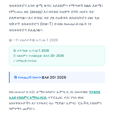
ቴስቶስትሮን አንድ ቋሚ ቁጥር አይደለም። የማጣቀሻ ክልሉ እድሜ፣
የምርመራ ዘዴ (assay) እና በተለይ የጠዋት ሰዓት መሆኑ ላይ
ይለዋወጣል—እና ድንበር ላይ ያለ የጠቅላላ ቴስቶስትሮን ብዙ ጊዜ
ዝቅተኛ ቴስቶስትሮን (low-T) ተብሎ ከመጠራቱ በፊት ነፃ
ቴስቶስትሮን ይፈልጋል።.
📖 ~11 ደቂቃዎች
📅
ኤፕሪል 7, 2026
📝 ታትሟል፦
ኤፕሪል 7, 2026
🩺 በሕክምና ተመልክቷል፦
ጁላይ 20፣ 2026
✅ በማስረጃ የተደገፈ
🔄 የመጨረሻ ዝመና፦
ጁላይ 20፣ 2026
ይህ መመሪያ በ
ዶ/ር ቶማስ ክላይን፣ ኤምዲ
ከ ጋር በመተባበር
ካንቴስቲ
ኤአይ የሕክምና አማካሪ ቦርድ
, የፕሮፌሰር ዶ/ር ሃንስ ዌበር
አስተዋጽኦዎችን እና የዶክተር ሳራ ሚቸል፣ ኤምዲ፣ ፒኤችዲ የሕክምና
ግምገማን ጨምሮ።.