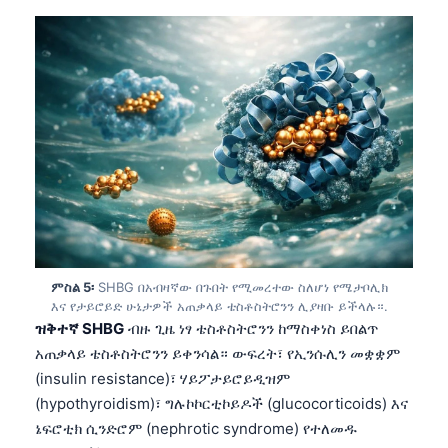
ምስል 5፡
SHBG በአብዛኛው በጉበት የሚመረተው ስለሆነ የሜታቦሊክ
እና የታይሮይድ ሁኔታዎች አጠቃላይ ቴስቶስትሮንን ሊያዛቡ ይችላሉ።.
ዝቅተኛ SHBG
ብዙ ጊዜ ነፃ ቴስቶስትሮንን ከማስቀነስ ይበልጥ
አጠቃላይ ቴስቶስትሮንን ይቀንሳል። ውፍረት፣ የኢንሱሊን መቋቋም
(insulin resistance)፣ ሃይፖታይሮይዲዝም
(hypothyroidism)፣ ግሉኮኮርቲኮይዶች (glucocorticoids) እና
ኔፍሮቲክ ሲንድሮም (nephrotic syndrome) የተለመዱ