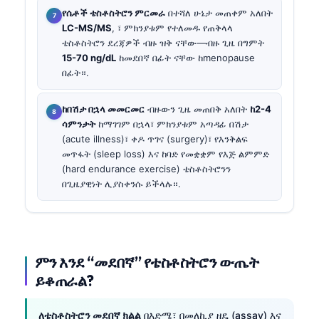
የሴቶች ቴስቶስትሮን ምርመራ
በተሻለ ሁኔታ መጠቀም አለበት
LC-MS/MS
, ፣ ምክንያቱም የተለመዱ የጠቅላላ
ቴስቶስትሮን ደረጃዎች ብዙ ዝቅ ናቸው—ብዙ ጊዜ በግምት
15-70 ng/dL
ከመደበኛ በፊት ናቸው ከmenopause
በፊት።.
ከበሽታ በኋላ መመርመር
ብዙውን ጊዜ መጠበቅ አለበት
ከ2-4
ሳምንታት
ከማገገም በኋላ፣ ምክንያቱም አጣዳፊ በሽታ
(acute illness)፣ ቀዶ ጥገና (surgery)፣ የእንቅልፍ
መጥፋት (sleep loss) እና ከባድ የመቋቋም የእጅ ልምምድ
(hard endurance exercise) ቴስቶስትሮንን
በጊዜያዊነት ሊያስቀንሱ ይችላሉ።.
ምን እንደ “መደበኛ” የቴስቶስትሮን ውጤት
ይቆጠራል?
ለቴስቶስትሮን መደበኛ ክልል
በእድሜ፣ በመለኪያ ዘዴ (assay) እና