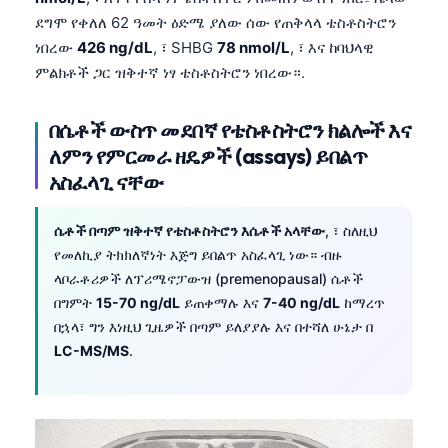
ደግሞ የቀለለ 62 ዓመት ዕድሜ ያለው ሰው የጠቅላላ ቴስቶስትሮን
ነበረው
426 ng/dL
, ፣ SHBG
78 nmol/L
, ፣ እና ከባህላዊ
ምልክቶች ጋር ዝቅተኛ ነፃ ቴስቶስትሮን ነበረው።.
በሴቶች ውስጥ መደበኛ የቴስቶስትሮን ክልሎች እና
ለምን የምርመራ ዘዴዎች (assays) ይበልጥ
አስፈላጊ ናቸው
ሴቶች በጣም ዝቅተኛ የቴስቶስትሮን እሴቶች አላቸው
, ፣ ስለዚህ
የመለኪያ ትክክለኛነት እጅግ ይበልጥ አስፈላጊ ነው። ብዙ
ላቦራቶሪዎች ለፕሪሜኖፓውዝ (premenopausal) ሴቶች
በግምት
15-70 ng/dL
ይጠቀማሉ እና
7-40 ng/dL
ከማረጥ
በኋላ፣ ግን እነዚህ ጊዜዎች በጣም ይለያያሉ እና በተሻለ ሁኔታ በ
LC-MS/MS
.