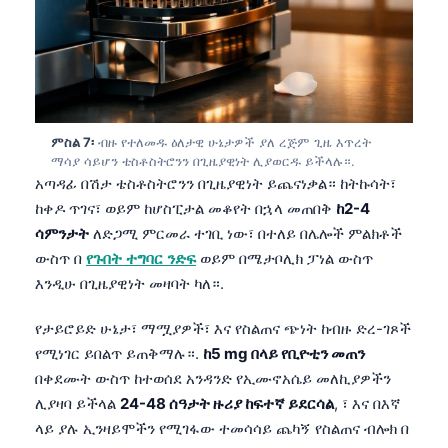
తెలుగు
मराठी
اردو
বাংলা
ምስል 7፡
ብዙ የተለመዱ ዕለታዊ ሁኔታዎች ያለ ረጅም ጊዜ እጥረት
Shqip
ማሳያ ሳይሆን ቴስቶስትሮንን በጊዜያዊነት ሊያወርዱ ይችላሉ።.
አጣዳፊ በሽታ ቴስቶስትሮንን በጊዜያዊነት ይጨናነቃል። ከትኩሳት፣
Magyar
ከቀዶ ጥገና፣ ወይም ከሆስፒታል መቆየት በኋላ መጠበቅ
ከ2-4
Slovenščina
ሳምንታት
ለድጋሚ ምርመራ ተገቢ ነው፣ በተለይ በሌሎች ምልክቶች
ውስጥ በ
የጉበት ተግባር ንድፍ
ወይም በሜታቦሊክ ፓነል ውስጥ
한국어
እንዲሁ በጊዜያዊነት መዛባት ካለ።.
Polski
Lietuvių kalba
የታይሮይድ ሁኔታ፣ ማሟያዎች፣ እና የስልጠና ጭነት ከብዙ ድረ-ገጾች
የሚነገር ይበልጥ ይጠቅማሉ።.
ከ5 mg በላይ የቢዮቲን መጠን
Русский
በቀደሙት ውስጥ ከተወሰደ አንዳንድ የኢሙኖአሴይ መለኪያዎችን
ქართული
ሊያዛባ ይችላል
24-48 ሰዓታት ዙሪያ ከፍተኛ ይደርሳል
, ፣ እና በእኛ
Čeština
ላይ ያሉ ኢንዛይሞችን የሚገፋው ተመሳሳይ ጨካኝ የስልጠና ብሎክ በ