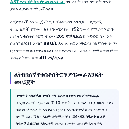
AST የጡንቻ ከጉበት መመሪያ ጋር
ቴስቶስትሮንን ለጥቂት ቀናት
日本語
ያህል ሊያወርድም ይችላል።.
Eesti
ኦፒዮይዶች እና የረጅም ጊዜ ፕሬድኒሶን እንዲሁ ተደጋጋሚ
Azərbaycan dili
ተጠያቂዎች ናቸው። እኔ ያገመገምኩት የ52 ዓመት የማራቶን ሯጭ
Bosanski
ጠቅላላ ቴስቶስትሮን ነበረው
265 ናግ/ዲኤል
ከውድድር ሳምንት
Svenska
በኋላ፣ በAST አብሮ
89 U/L
እና መጥፎ እንቅልፍ፤ ከአምስት ቀናት
በኋላ—ተመልሶ የተደላደለ፣ ውሃ የጠጣ፣ እና እንደገና የማይታመም—
Српски језик
ቴስቶስትሮኑ ነበር
411 ናግ/ዲኤል
.
Íslenska
Հայերեն
ለትክክለኛ የቴስቶስትሮን ምርመራ እንዴት
Bahasa Indonesia
መዘጋጀት
हिन्दी
በጣም ትክክለኛው የዝቅተኛ ቴስቶስትሮን የደም ምርመራ
Nederlands
በሚሰበሰብበት ጊዜ ነው
7-10 ጥዋት.
, ፣ በተሻለ ሁኔታ በባዶ ሆድ፣
Dansk
ከመደበኛ የሌሊት እንቅልፍ በኋላ፣ እና ዝቅተኛ ከሆነ አንድ ጊዜ
ደግሞ ይደገማል። እኔም ታካሚዎቼ በ
24-48 ሰዓታት ዙሪያ
Български
ከፍተኛ ይደርሳል
ለከፍተኛ መጠን ቢዮቲን መቆም እንዲችሉ
فارسی