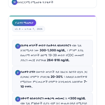
በተደጋጋሚ የሚጠየቁ ጥያቄዎች
⚡ ፈጣን ማጠቃለያ
v1.0 —
ኤፕሪል 7, 2026
በአዋቂ ወንዶች ውስጥ የጠቅላላ ቴስቶስትሮን
ብዙ ጊዜ
እንደሚታይ ነው
300-1,000 ng/dL
, ፣ ምንም እንኳ
በጤናማ ወንዶች ዕድሜ 19-39 ውስጥ የCDC መመዘኛ
ያደረገ መረጃ ይደግፋል
264-916 ng/dL
.
የጠዋት ሰዓት
በወጣት ወንዶች ላይ ከአርፍ ከሰዓት በኋላ ጋር
ሲነጻጸር በግምት ያሳድጋል
20-30%
፣ ስለዚህ አብዛኛዎቹ
የሚደገሙ ምርመራዎች በግምት እንዲወሰዱ አለባቸው
7-
10 ጥዋት.
.
ዝቅተኛ ቴስቶስትሮን መቁረጫ መስመር
ከ
<300 ng/dL
ብዙ ጊዜ ምልክቶች ሲኖሩ ብቻ እና ውጤቱ በላይ በሚያሳይ