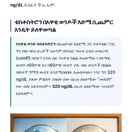
ng/dL
ከ በፊት 9 ኤ.ኤም.
ቴስቶስትሮን በአዋቂ ወንዶች እድሜ ሲጨምር
እንዴት ይለዋወጣል
የአዋቂ ወንድ ቴስቶስትሮን
በአጠቃላይ ከዕድሜ ጋር ይቀንሳል፣ ነገር
ግን ብዙ ላቦራቶሪዎች አሁንም በየአስር ዓመቱ አዲስ መቁረጫ
(cutoff) ሳይሆን አንድ ሰፊ የአዋቂ ክልል ይጠቀማሉ። በተግባር
ውስጥ በ50ዎቹ እና በ60ዎቹ ውስጥ ያሉ ብዙ ወንዶች በክልሉ
ዝቅተኛ ግማሽ ውስጥ እንደሚሰበሰቡ እጠብቃለሁ፣ ነገር ግን 320
ng/dL ያለው ምልክት ያለበት ሰው በራሱ ለዕድሜው “መደበኛ”
ነው ብሎ አይታሰብም።
320 ng/dL
በራሱ ለዕድሜው 'መደበኛ'
አይደለም።.