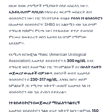
ዘዴው ከብዙ ታካሚዎች የሚያስቡት በላይ አስፈላጊ ነው።.
ኢኩይሊብሪየም ዳያሊስስ
የላቦራቶሪ ወርቃማ መስፈርት ለነፃ
ቴስቶስትሮን ነው፣ ነገር ግን በጥንቃቄ ተሰልቶ
የተሰላ ነፃ ቴስቶስትሮን
በአጠቃላይ ቴስቶስትሮን፣ SHBG እና አልቡሚን ብዙ ጊዜ በጣም
ተግባራዊ የህክምና ምርጫ ነው፤ የተለመደው ቀጥታ ተመሳሳይ
ምርመራ ከመቆራረጥ ወሰን አጠገብ እኔ በጣም የማምነው
አይደለም።.
የአሜሪካ ዩሮሎጂካል ማህበር (American Urological
Association) አጠቃላይ ቴስቶስትሮን ከ
300 ng/dL
እንደ
ተግባራዊ ወሰን ይጠቀማል፣ ነገር ግን በምልክቶች እና
በሁለት የጠዋት
መጀመሪያ ውጤቶች ብቻ ነው።
. በወንዶች ውስጥ አጠቃላይ
ቴስቶስትሮን በ
230-317 ng/dL
, አካባቢ ከሆነ፣ ወይም
ከምልክቶች ጋር የሚጋጭ ዝቅተኛ-መደበኛ አጠቃላይ ካለ ነፃ
ቴስቶስትሮን ብዙ ጊዜ ታሪኩን ይቀይራል።.
ነፃ ቴስቶስትሮን በመጀመሪያ ማስፈለግ ካልኖረኝ
አጠቃላይ ቴስቶስትሮን ግልጽ ሁኔታ ዝቅተኛ ከሆነ—ለምሳሌ
150