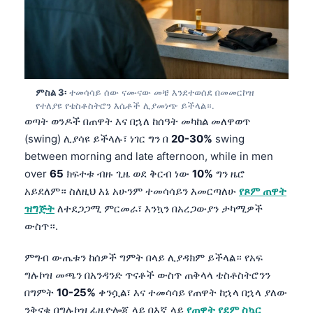
ምስል 3፡
ተመሳሳይ ሰው ናሙናው መቼ እንደተወሰደ በመመርኮዝ
የተለያዩ የቴስቶስትሮን እሴቶች ሊያመነጭ ይችላል።.
ወጣት ወንዶች በጠዋት እና በኋለ ከሰዓት መካከል መለዋወጥ
(swing) ሊያሳዩ ይችላሉ፣ ነገር ግን በ
20-30%
swing
between morning and late afternoon, while in men
over
65
ክፍተቱ ብዙ ጊዜ ወደ ቅርብ ነው
10%
ግን ዜሮ
አይደለም። ስለዚህ እኔ አሁንም ተመሳሳይን እመርጣለሁ
የጾም ጠዋት
ዝግጅት
ለተደጋጋሚ ምርመራ፣ እንኳን በአረጋውያን ታካሚዎች
ውስጥ።.
ምግብ ውጤቱን ከሰዎች ግምት በላይ ሊያዳክም ይችላል። የአፍ
ግሉኮዝ መጫን በአንዳንድ ጥናቶች ውስጥ ጠቅላላ ቴስቶስትሮንን
በግምት
10-25%
ቀንሷል፣ እና ተመሳሳይ የጠዋት ከኋላ በኋላ ያለው
ንቅናቄ በግሉኮዝ ፊዚዮሎጂ ላይ በእኛ ላይ
የጠዋት የደም ስኳር