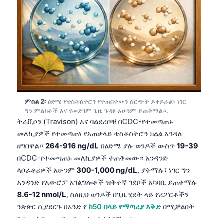
ምስል 2፡
ዕድሜ የቴስቶስትሮን የተጠበቀውን ስርጭት ይቀይራል፣ ነገር
ግን ምልክቶች እና የመድገም ጊዜ ጉዳዩ አሁንም ይጠቅማል።.
ትራቪሶን (Travison) እና ባልደረቦቹ በCDC-የተመጣጠኑ
መለኪያዎች የተመጣጠነ የአጠቃላይ ቴስቶስትሮን ክልል እንዳለ
ዘግበዋል።
264-916 ng/dL
በዕድሜ ያሉ ወንዶች ውስጥ
19-39
በCDC-የተመጣጠኑ መለኪያዎች ተጠቅመው። አንዳንድ
ላቦራቶሪዎች አሁንም
300-1,000 ng/dL
, ያትማሉ፣ ነገር ግን
አንዳንድ የአውሮፓ አገልግሎቶች ዝቅተኛ ገደቦች አካባቢ ይጠቀማሉ
8.6-12 nmol/L
, ስለዚህ ወንዶች በጊዜ ሂደት ላይ የሪፖርቶችን
ንጽጽር ሲያደርጉ በአንድ የ
ከ50 በላይ የማጣሪያ እቅድ
በሚቻልበት