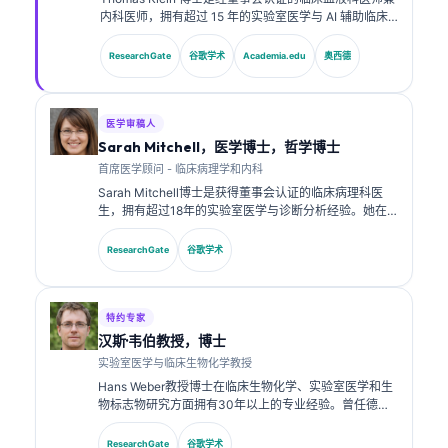
内科医师，拥有超过 15 年的实验室医学与 AI 辅助临床
分析经验。作为 Kantesti AI 的首席医疗官，他负责对专
有神经网络的医疗准确性进行临床监督。Klein 博士已发
ResearchGate
谷歌学术
Academia.edu
奥西德
表关于生物标志物解读与实验室诊断的研究。.
医学审稿人
Sarah Mitchell，医学博士，哲学博士
首席医学顾问 - 临床病理学和内科
Sarah Mitchell博士是获得董事会认证的临床病理科医
生，拥有超过18年的实验室医学与诊断分析经验。她在
临床化学方面拥有专业认证，并在临床实践中就生物标志
物面板与实验室分析发表了大量研究成果。.
ResearchGate
谷歌学术
特约专家
汉斯·韦伯教授，博士
实验室医学与临床生物化学教授
Hans Weber教授博士在临床生物化学、实验室医学和生
物标志物研究方面拥有30年以上的专业经验。曾任德国
临床化学学会主席，他专注于诊断面板分析、生物标志物
标准化以及AI辅助的实验室医学。.
ResearchGate
谷歌学术