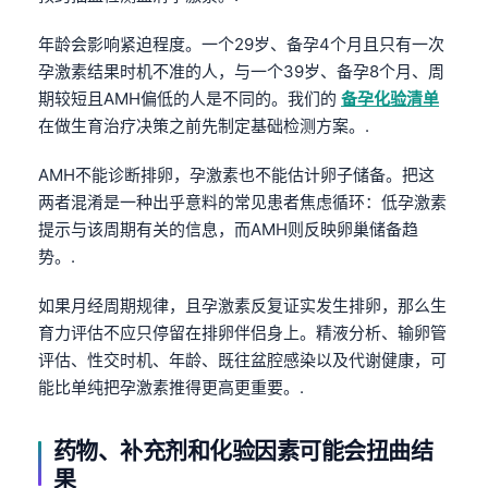
Čeština
年龄会影响紧迫程度。一个29岁、备孕4个月且只有一次
日本語
孕激素结果时机不准的人，与一个39岁、备孕8个月、周
Eesti
期较短且AMH偏低的人是不同的。我们的
备孕化验清单
Azərbaycan dili
在做生育治疗决策之前先制定基础检测方案。.
Bosanski
AMH不能诊断排卵，孕激素也不能估计卵子储备。把这
Svenska
两者混淆是一种出乎意料的常见患者焦虑循环：低孕激素
Српски језик
提示与该周期有关的信息，而AMH则反映卵巢储备趋
势。.
Íslenska
Հայերեն
如果月经周期规律，且孕激素反复证实发生排卵，那么生
育力评估不应只停留在排卵伴侣身上。精液分析、输卵管
Bahasa Indonesia
评估、性交时机、年龄、既往盆腔感染以及代谢健康，可
हिन्दी
能比单纯把孕激素推得更高更重要。.
Nederlands
Dansk
药物、补充剂和化验因素可能会扭曲结
果
Български