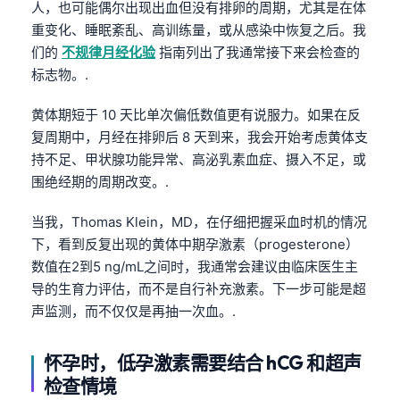
人，也可能偶尔出现出血但没有排卵的周期，尤其是在体
重变化、睡眠紊乱、高训练量，或从感染中恢复之后。我
们的
不规律月经化验
指南列出了我通常接下来会检查的
标志物。.
黄体期短于 10 天比单次偏低数值更有说服力。如果在反
复周期中，月经在排卵后 8 天到来，我会开始考虑黄体支
持不足、甲状腺功能异常、高泌乳素血症、摄入不足，或
围绝经期的周期改变。.
当我，Thomas Klein，MD，在仔细把握采血时机的情况
下，看到反复出现的黄体中期孕激素（progesterone）
数值在2到5 ng/mL之间时，我通常会建议由临床医生主
导的生育力评估，而不是自行补充激素。下一步可能是超
声监测，而不仅仅是再抽一次血。.
怀孕时，低孕激素需要结合 hCG 和超声
检查情境