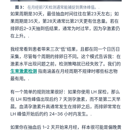
图 3：
在月经前7天检测通常能捕捉到黄体峰值。.
如果周期是30天，最佳抽血时间往往在第23天左右；如
果周期是35天，第28天通常比第21天更有信息量。若在
排卵后2–3天抽到低结果，通常为时过早，因为孕激素仍
在上升。.
我经常看到患者带来三次“低”结果，且都在同一个日历日
采集，尽管每个周期的排卵日不同。这个模式告诉我：在
激素水平出现问题之前，检测策略就已经失败了。我们的
生育激素检测
指南涵盖在月经周期不规律时哪些标志物
最有用。.
有一个简单的规则效果很好：如果你使用 LH 尿检，那么
在 LH 阳性峰值出现后约 7 天测孕激素，而不是第二天早
晨。血清孕激素升高通常发生在排卵之后，而排卵常常在
LH 峰值开始后的约 24–36 小时内发生。.
如果你在抽血后 1–2 天开始来月经，样本很可能是偏晚黄