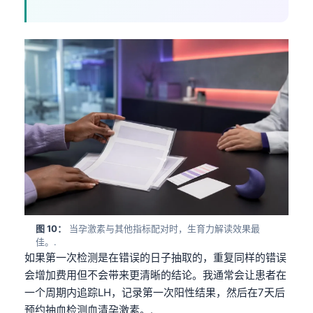
தமிழ்
తెలుగు
मराठी
اردو
বাংলা
Shqip
Magyar
Slovenščina
한국어
Polski
图 10：
当孕激素与其他指标配对时，生育力解读效果最
佳。.
Lietuvių kalba
如果第一次检测是在错误的日子抽取的，重复同样的错误
Русский
会增加费用但不会带来更清晰的结论。我通常会让患者在
一个周期内追踪LH，记录第一次阳性结果，然后在7天后
ქართული
预约抽血检测血清孕激素。.