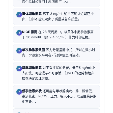
而不是自动等同于周期第 21 天。.
黄体期孕激素
高于 3 ng/mL 通常可确认近期已排
卵，但并不能证明卵子质量或着床质量。.
NICE 指南
在 28 天周期中，以黄体中期孕激素高
于 30 nmol/L（约 9.4 ng/mL）作为排卵证据。.
单次孕激素数值
因为分泌呈脉冲式，所以在数小时
内，孕激素水平可在2倍到8倍之间波动。.
早孕期孕激素
对于有症状的患者，低于5 ng/mL令
人担忧，可能提示不可存活，但hCG的趋势和超声
检查决定处理方案。.
低孕激素症状
还可能与甲状腺疾病、雌二醇偏低、
高泌乳素、PCOS、压力、摄入不足、以及围绝经期
相重叠。.