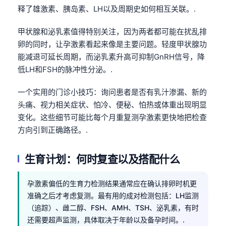
Català
释了雄激素、胰岛素、LH以及周期史如何相互关联。.
O‘zbekcha
甲状腺和泌乳素值得特别关注，因为两者都可能在扰乱排
Українська
卵的同时，让孕激素看起来像是主要问题。轻度甲状腺功
能减退可延长周期，而泌乳素升高可抑制GnRH信号，降
አማርኛ
低LH和FSH的脉冲性分泌。.
Kiswahili
ភាសាខ្មែរ
一个实用的门诊小技巧：询问患者是否有乳汁渗漏、新的
头痛、视力相关症状、怕冷、便秘、怕热或体重出现明显
ဗမာစာ
变化。这些细节可能比每个月重复测孕激素更快地把检查
ไทย
方向引到正确路径。.
Tagalog
生育计划：何时复查以及搭配什么
Tiếng Việt
Bahasa Melayu
孕激素偏低的生育力检测结果通常应在确认排卵时机更
മലയാളം
准确之后才考虑复测。最有用的成对检测包括：LH监测
ಕನ್ನಡ
（追踪）、雌二醇、FSH、AMH、TSH、泌乳素，有时
还需要超声监测，具体取决于年龄以及备孕时间。.
ગુજરાતી