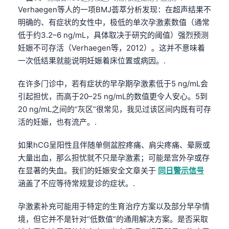
Verhaegen等人的一项BMJ荟萃分析发现：在超声结果不
明确的、有症状的女性中，极低的单次孕激素数值（通常
低于约3.2–6 ng/mL，具体取决于研究的阈值）强烈预测
妊娠不可存活（Verhaegen等，2012）。这并不意味着
一次低结果就能说明妊娠着床位置或病因。.
在许多门诊中，若有症状的早孕期孕激素低于5 ng/mL会
引起担忧，而高于20–25 ng/mL的数值更令人安心。5到
20 ng/mL之间的“灰区”很常见，我见过该区间内既有可存
活的妊娠，也有流产。.
如果hCG呈阳性且伴随单侧盆腔疼痛、肩尖疼痛、晕厥或
大量出血，那么担忧就不只是孕激素；可能是宫外孕或存
在显著的失血。我们的妊娠安全文章关于
同日警示信号
涵盖了不应等待常规复诊的症状。.
孕激素补充可能用于特定的生育治疗方案以及部分早孕情
境，但它并不是针对“低数值”的通用解决方案。是否采取