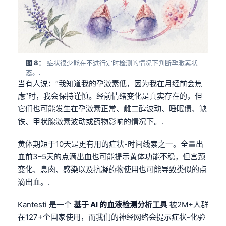
图 8：
症状很少能在不进行定时检测的情况下判断孕激素状
态。.
当有人说：“我知道我的孕激素低，因为我在月经前会焦
虑”时，我会保持谨慎。经前情绪变化是真实存在的，但
它们也可能发生在孕激素正常、雌二醇波动、睡眠债、缺
铁、甲状腺激素波动或药物影响的情况下。.
黄体期短于10天是更有用的症状-时间线索之一。全量出
血前3–5天的点滴出血也可能提示黄体功能不稳，但宫颈
变化、息肉、感染以及抗凝药物使用也可能导致类似的点
滴出血。.
Norsk bokmål
Kantesti 是一个
基于 AI 的血液检测分析工具
被2M+人群
在127+个国家使用，而我们的神经网络会提示症状-化验
Ślōnskŏ gŏdka