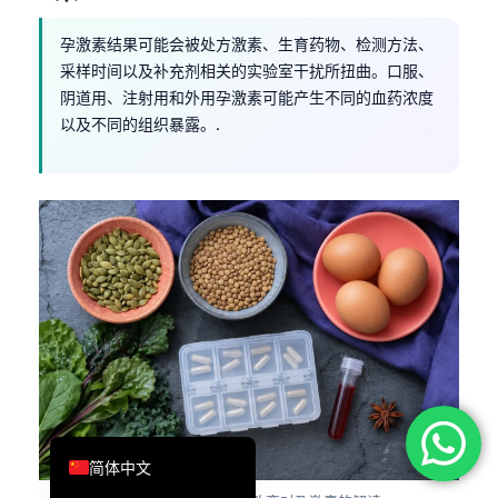
فارسی
孕激素结果可能会被处方激素、生育药物、检测方法、
Română
采样时间以及补充剂相关的实验室干扰所扭曲。口服、
阴道用、注射用和外用孕激素可能产生不同的血药浓度
Türkçe
以及不同的组织暴露。.
Ελληνικά
Português
Español
Italiano
עִבְרִית
Français
العربية
Deutsch
English
简体中文