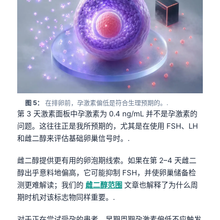
图 5：
在排卵前，孕激素偏低是符合生理预期的。.
第 3 天激素面板中孕激素为 0.4 ng/mL 并不是孕激素的
问题。这往往正是我所预期的，尤其是在使用 FSH、LH
和雌二醇来评估基础卵巢信号时。.
雌二醇提供更有用的卵泡期线索。如果在第 2–4 天雌二
醇出乎意料地偏高，它可能抑制 FSH，并使卵巢储备检
测更难解读；我们的
雌二醇范围
文章也解释了为什么周
期时机对该标志物同样重要。.
对于正在尝试受孕的患者，早期周期孕激素偏低不应触发