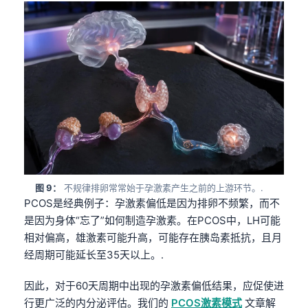
Gàidhlig
Euskara
Македонски јазик
Latviešu valoda
Galego
অসমীয়া
සිංහල
سنڌي
پښتو
图 9：
不规律排卵常常始于孕激素产生之前的上游环节。.
PCOS是经典例子：孕激素偏低是因为排卵不频繁，而不
是因为身体“忘了”如何制造孕激素。在PCOS中，LH可能
Slovenčina
相对偏高，雄激素可能升高，可能存在胰岛素抵抗，且月
Hrvatski
经周期可能延长至35天以上。.
Suomi
因此，对于60天周期中出现的孕激素偏低结果，应促使进
Қазақ тілі
行更广泛的内分泌评估。我们的
PCOS激素模式
文章解