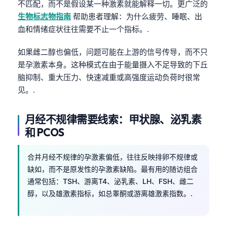
不匹配，而不是假设某一种激素就能解释一切。更广泛的
Frysk
生物标志物指南
帮助患者理解：为什么疲劳、睡眠、出
Esperanto
血和情绪症状往往需要不止一个指标。.
Беларуская мова
如果雌二醇也偏低，问题可能在上游的信号传导，而不只
Татар теле
是孕激素本身。这种模式在由于能量摄入不足导致的下丘
脑抑制、重大压力、快速减重或高强度运动负荷时很常
Кыргызча
见。.
ئۇيغۇرچە
Cebuano
月经不规律需要线索：甲状腺、泌乳素
Basa Jawa
和 PCOS
ພາສາລາວ
合并月经不规律的孕激素偏低，往往反映排卵不规律或
Монгол
缺如，而不是原发性的孕激素缺陷。最有用的随访组合
Afrikaans
通常包括：TSH、游离T4、泌乳素、LH、FSH、雌二
醇，以及雄激素指标，如总睾酮或游离雄激素指数。.
العربية المغربية
Occitan