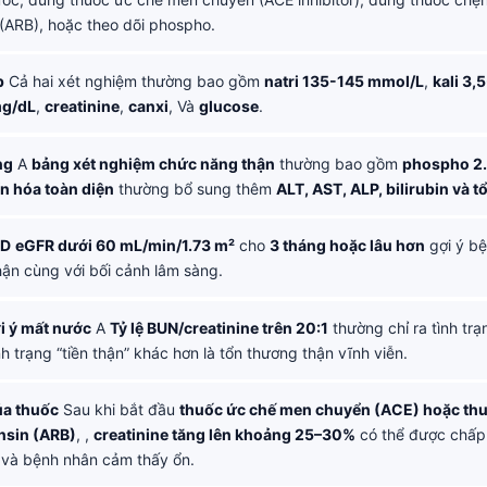
 (ARB), hoặc theo dõi phospho.
p
Cả hai xét nghiệm thường bao gồm
natri 135-145 mmol/L
,
kali 3,
mg/dL
,
creatinine
,
canxi
, Và
glucose
.
ng
A
bảng xét nghiệm chức năng thận
thường bao gồm
phospho 2.
n hóa toàn diện
thường bổ sung thêm
ALT, AST, ALP, bilirubin và t
KD
eGFR dưới 60 mL/min/1.73 m²
cho
3 tháng hoặc lâu hơn
gợi ý bệ
ận cùng với bối cảnh lâm sàng.
i ý mất nước
A
Tỷ lệ BUN/creatinine trên 20:1
thường chỉ ra tình trạ
h trạng “tiền thận” khác hơn là tổn thương thận vĩnh viễn.
ủa thuốc
Sau khi bắt đầu
thuốc ức chế men chuyển (ACE) hoặc thu
nsin (ARB)
, ,
creatinine tăng lên khoảng 25–30%
có thể được chấp 
 và bệnh nhân cảm thấy ổn.