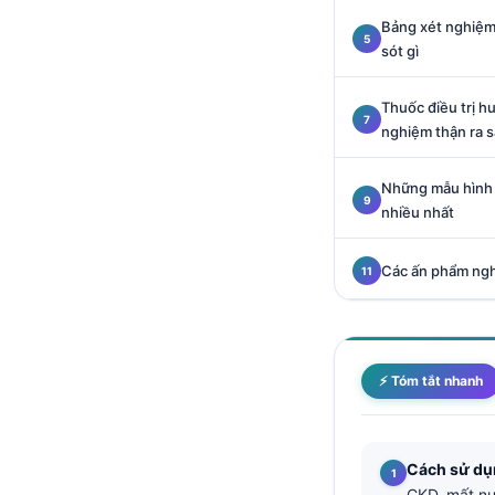
Català
Bảng xét nghiệm
sót gì
O‘zbekcha
Українська
Thuốc điều trị h
አማርኛ
nghiệm thận ra 
Kiswahili
Những mẫu hình g
ភាសាខ្មែរ
nhiều nhất
ဗမာစာ
Các ấn phẩm ngh
ไทย
Tagalog
Bahasa Melayu
മലയാളം
⚡ Tóm tắt nhanh
ಕನ್ನಡ
ગુજરાતી
Cách sử dụn
தமிழ்
CKD, mất nư