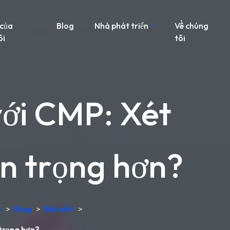
 của
Blog
Nhà phát triển
Về chúng
ôi
tôi
với CMP: Xét
n trọng hơn?
c
>
Blog
>
Bài viết
>
trọng hơn?