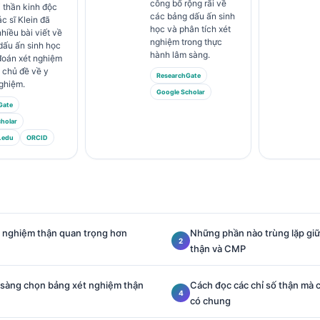
công bố rộng rãi về
 thần kinh độc
các bảng dấu ấn sinh
c sĩ Klein đã
học và phân tích xét
hiều bài viết về
nghiệm trong thực
 dấu ấn sinh học
hành lâm sàng.
đoán xét nghiệm
 chủ đề về y
ResearchGate
ghiệm.
Google Scholar
Gate
holar
.edu
ORCID
t nghiệm thận quan trọng hơn
Những phần nào trùng lặp gi
thận và CMP
m sàng chọn bảng xét nghiệm thận
Cách đọc các chỉ số thận mà 
có chung