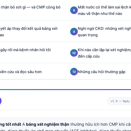
 thận bỏ sót gì — và CMP cũng bỏ
Mất nước có thể làm sai lệch 
máu về thận như thế nào
uyết áp thay đổi kết quả bảng xét
Nghi ngờ CKD: những xét ngh
sao
quan trọng
ây rối mà bệnh nhân hỏi tôi
Khi nào cần lặp lại xét nghiệm
đến cấp cứu
iên cứu và đọc sâu hơn
Những câu hỏi thường gặp
v1.0 —
Ngày
g tốt nhất
A
bảng xét nghiệm thận
thường hữu ích hơn CMP khi câu
ớc, dùng thuốc ức chế men chuyển (ACE inhibitor), dùng thuốc chẹn