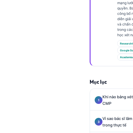
Gàidhlig
mạng lưới
quyền. Bá
Euskara
công bố n
diễn giải
Македонски јазик
và chẩn 
Latviešu valoda
trong các
học xét n
Galego
Research
অসমীয়া
Google Sc
Academia
සිංහල
سنڌي
پښتو
Mục lục
Khi nào bảng xé
Slovenčina
CMP
Hrvatski
Suomi
Vì sao bác sĩ lâ
trong thực tế
Қазақ тілі