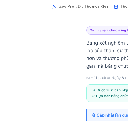
Qua Prof. Dr. Thomas Klein
Thá
Xét nghiệm chức năng 
Bảng xét nghiệm t
lọc của thận, sự 
hơn và thường phù
gan mà bảng chức
📖 ~11 phút
📅
Ngày 8 t
📝 Được xuất bản:
Ngà
✅ Dựa trên bằng chứ
Norsk bokmål
🔄 Cập nhật lần cuố
Ślōnskŏ gŏdka