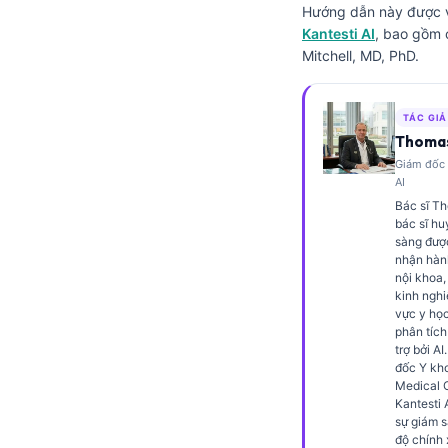
Hướng dẫn này được v
Frysk
Kantesti AI
, bao gồm 
Esperanto
Mitchell, MD, PhD.
Беларуская мова
Татар теле
TÁC GIẢ
Thomas
Кыргызча
Giám đốc 
AI
ئۇيغۇرچە
Bác sĩ Th
Cebuano
bác sĩ hu
sàng đượ
Basa Jawa
nhận hàn
nội khoa,
ພາສາລາວ
kinh nghi
vực y họ
Монгол
phân tích
Afrikaans
trợ bởi AI
đốc Y kho
العربية المغربية
Medical O
Kantesti 
Occitan
sự giám s
độ chính