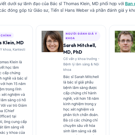
iết dưới sự lãnh đạo của
Bác sĩ Thomas Klein, MD
phối hợp với
Ban 
các đóng góp từ Giáo sư, Tiến sĩ Hans Weber và phần đánh giá y kho
NGƯỜI ĐÁNH GIÁ Y
 CHÍNH
KHOA
 Klein, MD
Sarah Mitchell,
Y khoa, Kantesti
MD, PhD
Cố vấn y khoa trưởng -
omas Klein là
Bệnh lý lâm sàng & Nội
yết học lâm
khoa
c cấp chứng
Bác sĩ Sarah Mitchell
h nghề và bác sĩ
là bác sĩ giải phẫu
 với hơn 15 năm
bệnh lâm sàng được
ệm trong lĩnh
cấp chứng chỉ hành
c xét nghiệm và
nghề, với hơn 18 năm
 lâm sàng có hỗ
kinh nghiệm trong y
. Với vai trò Giám
học xét nghiệm và
a (Chief
phân tích chẩn đoán.
fficer) tại
Bà có các chứng chỉ
AI, ông cung cấp
chuyên sâu về hóa
át lâm sàng về
sinh lâm sàng và đã
 xác y khoa của