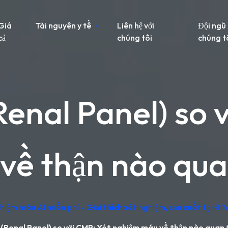
Giá
Tài nguyên y tế
Liên hệ với
Đội ngũ
cả
chúng tôi
chúng t
Renal Panel) so 
về thận nào qua
iệm máu AI miễn phí – Giải thích xét nghiệm, sản xuất tại Đứ
 (Renal Panel) so với CMP: Xét nghiệm máu về thận nào quan 