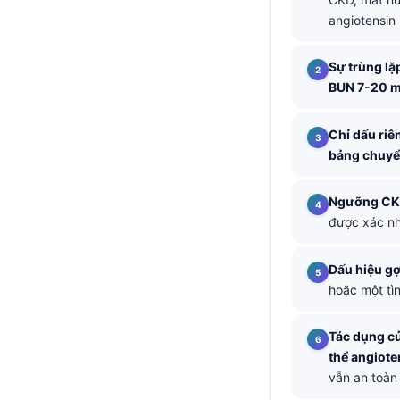
angiotensin
తెలుగు
मराठी
Sự trùng lặ
اردو
BUN 7-20 
বাংলা
Chỉ dấu riê
Shqip
bảng chuyể
Magyar
Ngưỡng C
Slovenščina
được xác nh
한국어
Polski
Dấu hiệu gợ
hoặc một tìn
Lietuvių kalba
Русский
Tác dụng c
ქართული
thể angiote
vẫn an toàn
Čeština