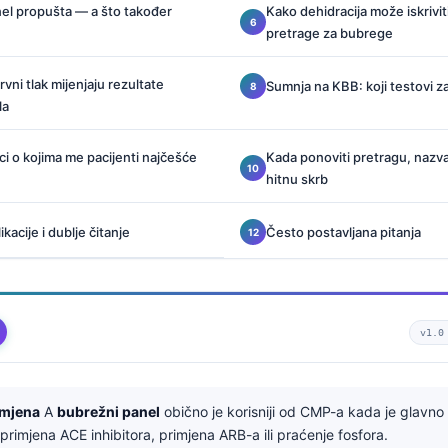
el propušta — a što također
Kako dehidracija može iskrivit
pretrage za bubrege
rvni tlak mijenjaju rezultate
Sumnja na KBB: koji testovi za
la
ci o kojima me pacijenti najčešće
Kada ponoviti pretragu, nazvati 
hitnu skrb
acije i dublje čitanje
Često postavljana pitanja
v1.0
imjena
A
bubrežni panel
obično je korisniji od CMP-a kada je glavno
 primjena ACE inhibitora, primjena ARB-a ili praćenje fosfora.