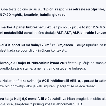
e
Oba testa obično uključuju
Tipični rasponi za odrasle su otprilike
,
N 7-20 mg/dL
,
kreatinin
,
kalcija
i
glukozu
.
i marker
A
panel bubrežne funkcije
tipično uključuje
fosfor 2.5-4.5
i metabolički panel
obično dodaje
ALT, AST, ALP, bilirubin i ukup
B
eGFR ispod 60 mL/min/1.73 m²
za
3 mjeseca ili dulje
upućuje na k
lest kada se potvrdi u kliničkom kontekstu.
idracije
A
Omjer BUN/kreatinin iznad 20:1
često upućuje na smanjen
predbubrežno stanje, a ne na trajno oštećenje bubrega.
a
Nakon početka uzimanja
ACE inhibitora ili ARB-a
, ,
porast kreatin
e biti prihvatljiv ako je kalij siguran i pacijent se osjeća dobro.
ra kalija
Kalij 6,0 mmol/L ili više
zahtijeva hitan pregled, osobito ak
anje srca, simptomi iz prsnog koša ili abnormalan EKG.