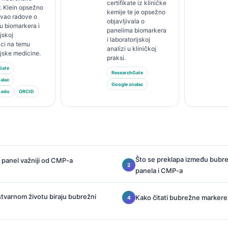
certifikate iz kliničke
. Klein opsežno
kemije te je opsežno
jivao radove o
objavljivala o
u biomarkera i
panelima biomarkera
jskoj
i laboratorijskoj
ici na temu
analizi u kliničkoj
ijske medicine.
praksi.
Gate
ResearchGate
alac
Google znalac
.edu
ORCID
Što se preklapa između bubr
 panel važniji od CMP-a
panela i CMP-a
 stvarnom životu biraju bubrežni
Kako čitati bubrežne markere 