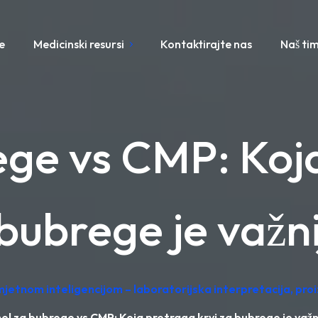
e
Medicinski resursi
Kontaktirajte nas
Naš ti
ege vs CMP: Koja
bubrege je važn
mjetnom inteligencijom – laboratorijska interpretacija, pr
el za bubrege vs CMP: Koja pretraga krvi za bubrege je važn