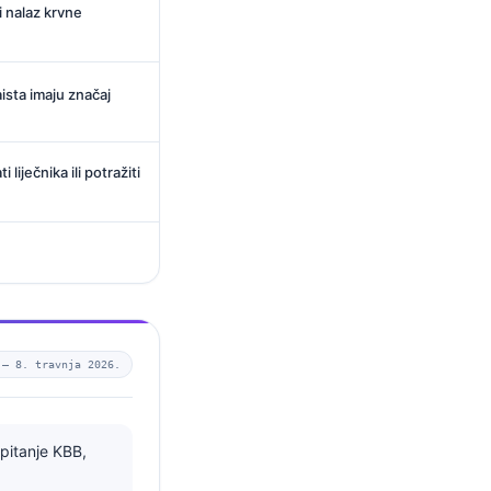
i nalaz krvne
ista imaju značaj
liječnika ili potražiti
 —
8. travnja 2026.
 pitanje KBB,