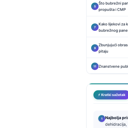
Što bubrežni pan
O‘zbekcha
propušta i CMP
Українська
አማርኛ
Kako lijekovi za k
bubrežnog pane
Kiswahili
ភាសាខ្មែរ
Zbunjujući obras
pitaju
ဗမာစာ
ไทย
Znanstvene publik
Tagalog
Tiếng Việt
Bahasa Melayu
⚡ Kratki sažetak
മലയാളം
ಕನ್ನಡ
ગુજરાતી
Najbolja pr
dehidracija,
தமிழ்