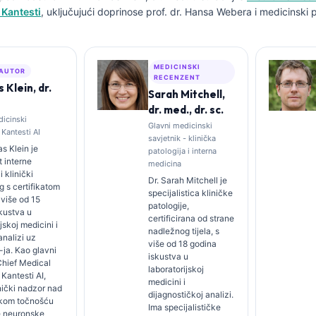
 Kantesti
, uključujući doprinose prof. dr. Hansa Webera i medicinski p
MEDICINSKI
 AUTOR
RECENZENT
Klein, dr.
Sarah Mitchell,
dr. med., dr. sc.
dicinski
Glavni medicinski
 Kantesti AI
savjetnik - klinička
s Klein je
patologija i interna
t interne
medicina
 klinički
Dr. Sarah Mitchell je
 s certifikatom
specijalistica kliničke
 više od 15
patologije,
kustva u
certificirana od strane
jskoj medicini i
nadležnog tijela, s
analizi uz
više od 18 godina
ja. Kao glavni
iskustva u
(Chief Medical
laboratorijskoj
 Kantesti AI,
medicini i
nički nadzor nad
dijagnostičkoj analizi.
kom točnošću
Ima specijalističke
e neuronske