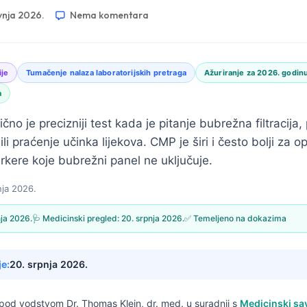
vnja 2026.
Nema komentara
ije
Tumačenje nalaza laboratorijskih pretraga
Ažuriranje za 2026. godin
a
no je precizniji test kada je pitanje bubrežna filtracija,
li praćenje učinka lijekova. CMP je širi i često bolji za op
rkere koje bubrežni panel ne uključuje.
nja 2026.
nja 2026.
🩺 Medicinski pregled:
20. srpnja 2026.
✅ Temeljeno na dokazima
je:
20. srpnja 2026.
e pod vodstvom
Dr. Thomas Klein, dr. med.
u suradnji s
Medicinski sa