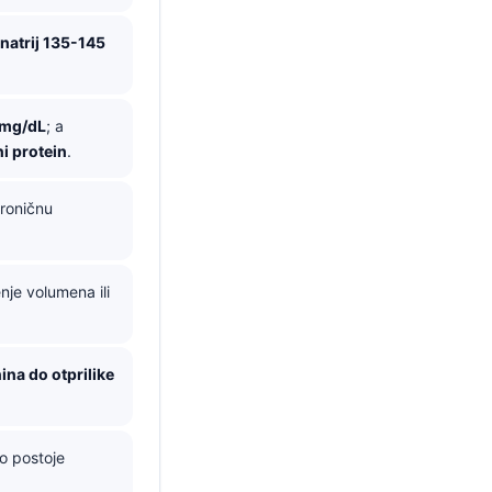
natrij 135-145
 mg/dL
; a
ni protein
.
roničnu
je volumena ili
ina do otprilike
o postoje