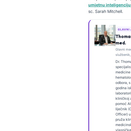
umjetnu inteligenciju
Frysk
sc. Sarah Mitchell.
Esperanto
Беларуская мова
GLAVNI
Татар теле
Thomas 
med.
Кыргызча
Glavni me
ئۇيغۇرچە
službenik,
Dr. Thoma
Cebuano
specijalis
medicine i
Basa Jawa
hematolog
odbora, s
ພາສາລາວ
godina is
Монгол
laboratori
kliničkoj 
Afrikaans
pomoć AI-
liječnik 
العربية المغربية
Officer) u
pruža kli
Occitan
medicins
vlasničk