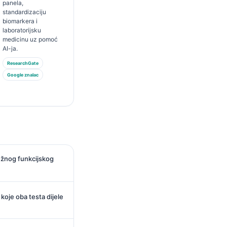
panela,
standardizaciju
biomarkera i
laboratorijsku
medicinu uz pomoć
AI-ja.
ResearchGate
Google znalac
ežnog funkcijskog
koje oba testa dijele