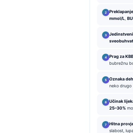
తెలుగు
Preklapanj
mmol/L
,
BU
मराठी
اردو
Jedinstven
বাংলা
sveobuhvatn
Shqip
Prag za KB
Magyar
bubrežnu bo
Slovenščina
한국어
Oznaka deh
neko drugo 
Polski
Lietuvių kalba
Učinak lijek
Русский
25–30%
mož
ქართული
Hitna provje
Čeština
slabost, lup