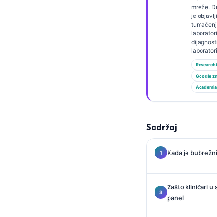
Gàidhlig
mreže. Dr
je objavl
Euskara
tumačenj
Македонски јазик
laboratori
dijagnost
Latviešu valoda
laborator
Galego
Research
Google zn
অসমীয়া
Academia
සිංහල
سنڌي
Sadržaj
پښتو
Kada je bubrežni
Slovenčina
Suomi
Zašto kliničari u
Қазақ тілі
panel
Català