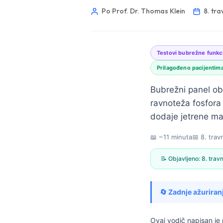
Po Prof. Dr. Thomas Klein
8. tra
Testovi bubrežne funkc
Prilagođeno pacijentim
Bubrežni panel obič
ravnoteža fosfora i
dodaje jetrene ma
📖 ~11 minuta
📅
8. trav
📝 Objavljeno:
8. trav
🔄 Zadnje ažuriran
Norsk bokmål
Ślōnskŏ gŏdka
Ovaj vodič napisan j