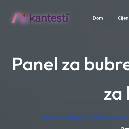
Dom
Cijen
Panel za bubr
za 
Besplatni analizator krvnih testova s u
Pan