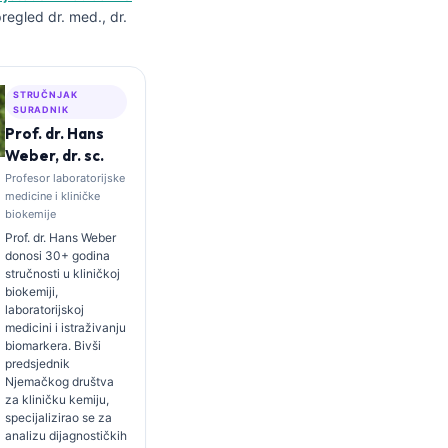
regled dr. med., dr.
STRUČNJAK
SURADNIK
Prof. dr. Hans
Weber, dr. sc.
Profesor laboratorijske
medicine i kliničke
biokemije
Prof. dr. Hans Weber
donosi 30+ godina
stručnosti u kliničkoj
biokemiji,
laboratorijskoj
medicini i istraživanju
biomarkera. Bivši
predsjednik
Njemačkog društva
za kliničku kemiju,
specijalizirao se za
analizu dijagnostičkih