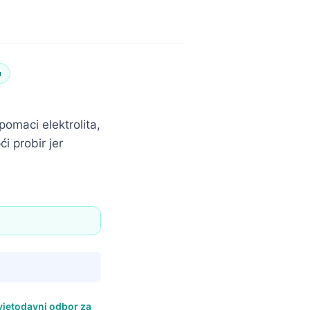
u
 pomaci elektrolita,
ći probir jer
vjetodavni odbor za