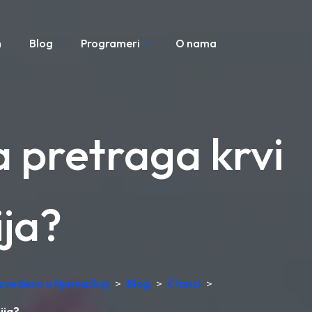
m
Blog
Programeri
O nama
 pretraga krvi
ija?
oizvedeno u Njemačkoj
>
Blog
>
Članci
>
ija?