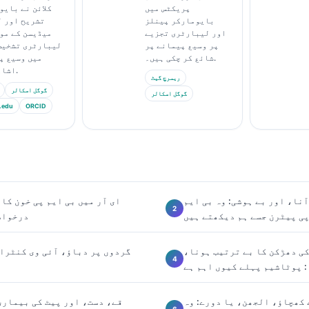
پریکٹس میں
کلائن نے بایو
بایومارکر پینلز
تشریح اور 
اور لیبارٹری تجزیے
میڈیسن کے مو
پر وسیع پیمانے پر
لیبارٹری تشخیص
شائع کر چکی ہیں۔.
میں وسیع پ
اشاعت کی ہے۔.
ریسرچ گیٹ
گوگل اسکالر
گوگل اسکالر
.edu
ORCID
نا، اور بے ہوشی: وہ بی ایم
ای آر میں بی ایم پی خون کا
ی پیٹرن جسے ہم دیکھتے ہیں
درخواس
کی دھڑکن کا بے ترتیب ہونا،
گردوں پر دباؤ، آئی وی کنٹرا
 پوٹاشیم پہلے کیوں اہم ہے
کھچاؤ، الجھن، یا دورے: وہ
قے، دست، اور پیٹ کی بیماری