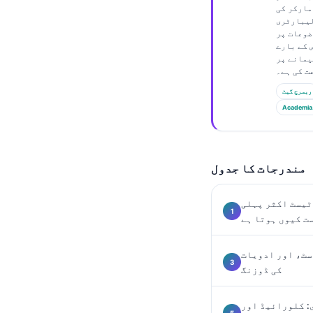
Gàidhlig
مارکر کی
لیبارٹری
Euskara
ضوعات پر
 کے بارے
Македонски јазик
یمانے پر
Latviešu valoda
Galego
ریسرچ گیٹ
Academia
অসমীয়া
සිංහල
سنڌي
مندرجات کا جدول
پښتو
 ٹیسٹ اکثر پہلی
ت کیوں ہوتا ہے
Slovenčina
Hrvatski
سٹ، اور ادویات
کی ڈوزنگ
Suomi
Қазақ тілі
: کلورائیڈ اور