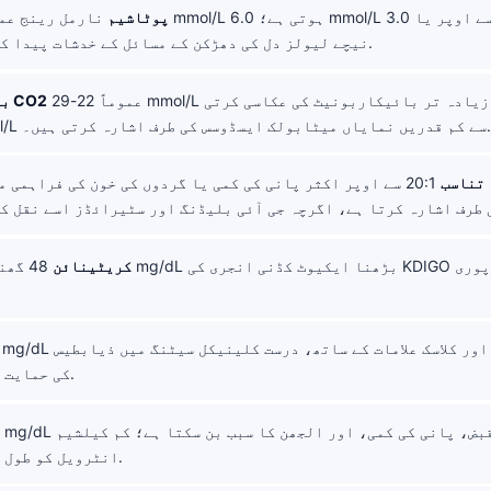
پوٹاشیم
نیچے لیولز دل کی دھڑکن کے مسائل کے خدشات پیدا کر سکتے ہیں۔.
عموماً 22-29 mmol/L ہوتی ہے اور زیادہ تر بائیکاربونیٹ کی عکاسی کرتی
بی ایم پی میں CO2
ہے؛ 18 mmol/L سے کم قدریں نمایاں میٹابولک ایسڈوسس کی طرف اشارہ کرتی ہیں۔.
ا تناسب
20:1 سے اوپر اکثر پانی کی کمی یا گردوں کی خون کی فراہمی م
کریٹینائن
کی حمایت کر سکتا ہے۔.
انٹرویل کو طول دے سکتا ہے۔.