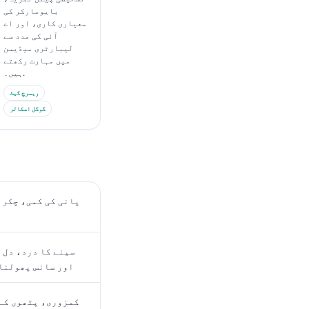
بایومارکر کی
معیاری کاری، اور اے
آئی کی مدد سے
لیبارٹری میڈیسن
میں مہارت رکھتے
ہیں۔.
ریسرچ گیٹ
گوگل اسکالر
پانی کی کمی، چکر آ
پ
سینے کا درد، دل 
اور سانس پھولنا:
کمزوری، پٹھوں کے 