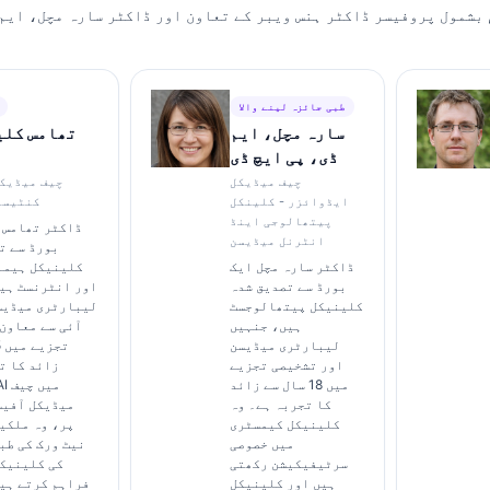
 بشمول پروفیسر ڈاکٹر ہنس ویبر کے تعاون اور ڈاکٹر سارہ مچل، ایم 
طبی جائزہ لینے والا
سارہ مچل، ایم
تھامس کلی
ڈی، پی ایچ ڈی
چیف میڈیکل
چیف میڈیک
ایڈوائزر - کلینکل
کنٹیسٹ
پیتھالوجی اینڈ
ڈاکٹر تھامس ک
انٹرنل میڈیسن
بورڈ سے ت
ڈاکٹر سارہ مچل ایک
کلینیکل ہیما
بورڈ سے تصدیق شدہ
اور انٹرنسٹ ہی
کلینیکل پیتھالوجسٹ
لیبارٹری میڈیس
ہیں، جنہیں
آئی سے معاون
لیبارٹری میڈیسن
اور تشخیصی تجزیے
زائد کا ت
میں 18 سال سے زائد
i AI
کا تجربہ ہے۔ وہ
میڈیکل آفیس
کلینیکل کیمسٹری
پر، وہ ملکی
میں خصوصی
نیٹ ورک کی طب
سرٹیفیکیشن رکھتی
کی کلینیک
ہیں اور کلینیکل
فراہم کرتے ہی