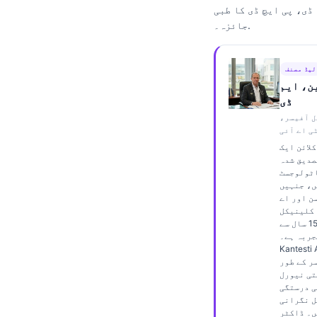
ڈی، پی ایچ ڈی کا طبی
Frysk
جائزہ۔.
Esperanto
Беларуская мова
لیڈ مصنف
Татар теле
ن، ایم
ڈی
Кыргызча
ل آفیسر،
ئۇيغۇرچە
ی اے آئی
لائن ایک
Cebuano
صدیق شدہ
ٹولوجسٹ
Basa Jawa
ں، جنہیں
ن اور اے
ພາສາລາວ
 کلینیکل
تجزیے میں 15 سال سے
Монгол
جربہ ہے۔
Afrikaans
Kantest میں چیف
ر کے طور
العربية المغربية
تی نیورل
ی درستگی
Occitan
ل نگرانی
ں۔ ڈاکٹر