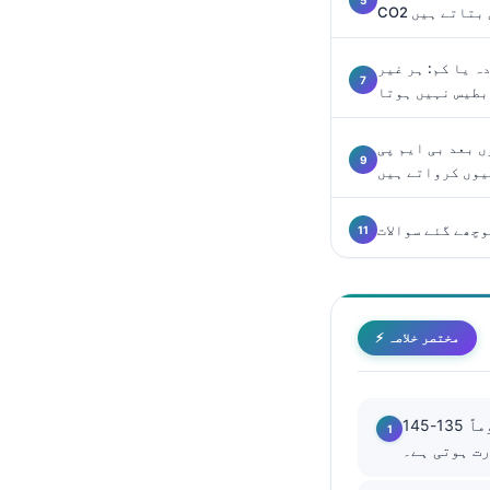
نی بتاتے ہیں
Català
O‘zbekcha
ہ یا کم: ہر غیر
Українська
بطیس نہیں ہوتا
አማርኛ
 بعد بی ایم پی
Kiswahili
یوں کرواتے ہیں
ភាសាខ្មែរ
چھے گئے سوالات
ဗမာစာ
ไทย
Tagalog
⚡ مختصر خلاصہ
Tiếng Việt
Bahasa Melayu
മലയാളം
نارمل رینج عموماً 135-145 mmol/L ہوتی ہے؛ 125 سے کم یا 155 سے زیادہ قدریں، خاص طور
ಕನ್ನಡ
ગુજરાતી