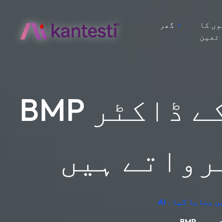
ں کا
گھر
تعین
BMP خون کا ٹیسٹ: ایمرجنسی روم کے ڈاکٹر
رواتے ہیں
یں بنایا گیا۔
تے ہیں