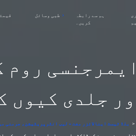
ی
ہم سے رابطہ
طبی وسائل
قیمتو
م
کریں۔
ور جلدی کیوں ک
>
AI بلڈ ٹیسٹ اینالائزر مفت - لیب انٹرپریٹیشن، جرمنی م
ٹیسٹ: ایمرجنسی روم کے ڈاکٹر اسے پہلے اور جلدی کیوں کروا