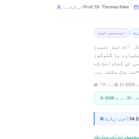
کی طرف سے Prof. Dr. Thomas Klein
یح
ایمرجنسی لیبز
کہ آٹھ تیز نمبرز
یلیاں، یا گلوکوز
سی ٹی کنٹراسٹ کے
202
📅
📖 ~11 منٹ
 شدہ:
21 اپریل 2026
🔄 آخری اپڈیٹ:
Norsk bokmål
Ślōnskŏ gŏdka
نٹیسٹی اے آئی میڈیکل