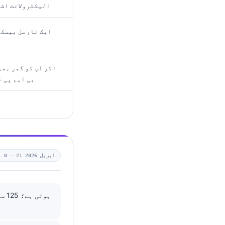
الیکٹرولائٹ اشا
ایک نارمل بیسک 
اگر آپ کو گھر بھی
بی ایم پی خ
21 اپریل 2026
1.0 —