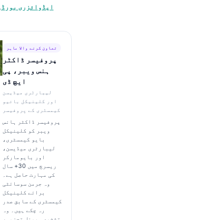
ایڈوائزری بورڈ
,
تعاون کرنے والا ماہر
پروفیسر ڈاکٹر
ہنس ویبر، پی
ایچ ڈی
لیبارٹری میڈیسن
اور کلینیکل بائیو
کیمسٹری کے پروفیسر
پروفیسر ڈاکٹر ہانس
ویبر کو کلینیکل
بایو کیمسٹری،
لیبارٹری میڈیسن،
اور بایومارکر
ریسرچ میں 30+ سال
کی مہارت حاصل ہے۔
وہ جرمن سوسائٹی
برائے کلینیکل
کیمسٹری کے سابق صدر
رہ چکے ہیں۔ وہ
تشخیصی پینل تجزیہ،