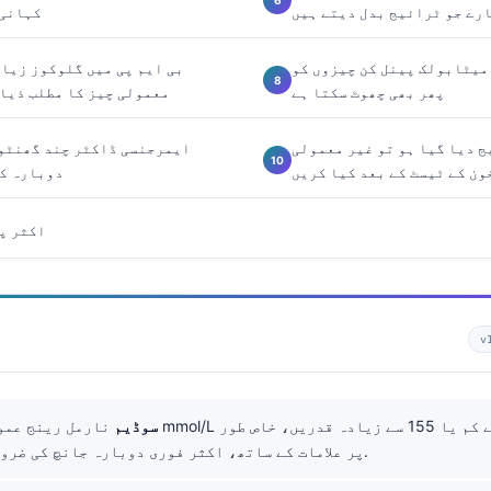
رے جو ٹرائیج بدل دیتے ہیں
CO2 کہا
میٹابولک پینل کن چیزوں کو
بی ایم پی میں گلوکوز زیاد
پھر بھی چھوٹ سکتا ہے
معمولی چیز کا مطلب ذیا
ج دیا گیا ہو تو غیر معمولی
ایمرجنسی ڈاکٹر چند گھنٹوں
ون کے ٹیسٹ کے بعد کیا کریں
دوبارہ ک
اکثر پو
v
سوڈیم
پر علامات کے ساتھ، اکثر فوری دوبارہ جانچ کی ضرورت ہوتی ہے۔.