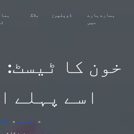
ہمارے بارے
ڈویلپرز
بلاگ
ہمار
میں
ٹی
اسے پہلے ا
>
مضامین
>
بلاگ
BMP خون کا 