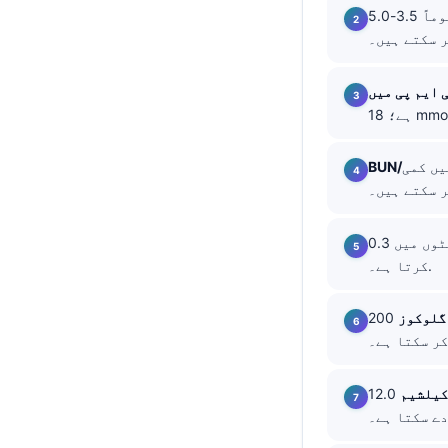
نارمل رینج عموماً 3.5-5.0 mmol/L ہوتی ہے؛ 6.0 mmol/L سے اوپر یا 3.0 mmol/L سے
தமிழ்
తెలుగు
मराठी
বাংলা
Shqip
یں کمی
Magyar
Slovenščina
48 گھنٹوں میں 0.3 mg/dL بڑھنا ایکیوٹ کڈنی انجری کی KDIGO کی ایک تعریف پوری
한국어
کرتا ہے۔.
Polski
گلوکوز
200 mg/dL یا اس سے زیادہ اور کلاسک علامات کے ساتھ، درست کلینیکل سیٹنگ میں ذیابطیس
Lietuvių kalba
Русский
ქართული
کیلشیم
12.0 mg/dL سے اوپر قبض، پانی کی کمی، اور الجھن کا سبب بن سکتا ہے؛ کم کیلشیم QT
Čeština