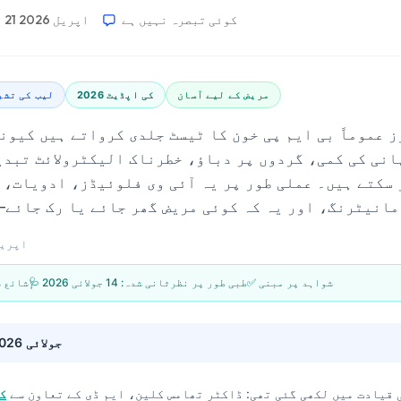
کوئی تبصرہ نہیں ہے
21 اپریل 2026
مریض کے لیے آسان
2026 کی اپڈیٹ
لیب کی تشر
ز عموماً بی ایم پی خون کا ٹیسٹ جلدی کرواتے ہیں کیون
انی کی کمی، گردوں پر دباؤ، خطرناک الیکٹرولائٹ تبد
 سکتے ہیں۔ عملی طور پر یہ آئی وی فلوئیڈز، ادویات، 
21 اپریل 6
✅ شواہد پر مبنی
🩺 طبی طور پر نظرثانی شدہ:
14 جولائی 2026
📝 شائع
14 جولائی 2026
 قیادت میں لکھی گئی تھی:
ڈاکٹر تھامس کلین، ایم ڈی
کے تعاون سے
ک