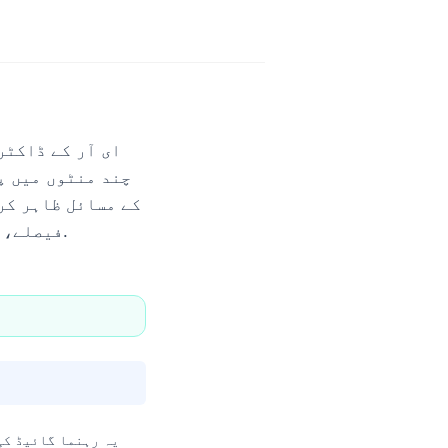
ای آر کے ڈاکٹر
چند منٹوں میں پ
کے مسائل ظاہر کر
فیصلے، مانیٹرنگ، اور یہ کہ کوئی مریض گھر جائے یا رک جائے—سب بدل سکتا ہے۔.
یہ رہنما گائیڈ کی