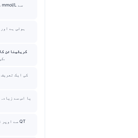
BUN/کریٹینائن ک
کی طرف اشارہ کرتا ہے، اگرچہ جی آئی بلیڈنگ اور سٹیرائڈز اسے نقل کر سکتے ہیں۔.