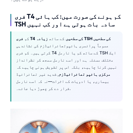
فری T4 کم ہونے کی صورت میں: کب ہائی
TSH سادہ بات ہوتی ہے اور کب نہیں
زیادہ TSH کی سطحیں
فری T4 کی سطحیں
کے ساتھ
کم
عموماً پرائمری ہائپوتھائرائیڈزم کی نشاندہی
کرتی ہیں۔ کم فری T4 کے ساتھ کم یا نارمل TSH ایک
مختلف مسئلہ ہے اور اسے نارمل سمجھ کر نظرانداز
نہیں کرنا چاہیے، بلکہ اس پر تشویش ہونی چاہیے کہ
مرکزی ہائپو تھائرائیڈزم
, شدید غیر تھائرائیڈ
بیماری، یا ادویات کے اثرات—نہ کہ اسے نارمل
قرار دے کر چھوڑ دیا جائے۔.