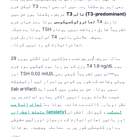
Gàidhlig
لیکن فری T3 بھی اہم ہو سکتا ہے۔ میں اب بھی ایسے
Euskara
T3 غالب (T3-predominant)
مریض دیکھتا ہوں جن میں
Македонски јазик
تھائروٹوکسیکوسس
ہوتا ہے، جہاں فری T4 نارمل
ہوتا ہے جبکہ TSH تقریباً قابلِ دریافت نہیں ہوتا،
Latviešu valoda
اس لیے نارمل فری T4 ہمیشہ علامتی ہائپر
Galego
تھائرائیڈزم کو رد نہیں کرتا۔.
অসমীয়া
29 سالہ مریضہ/مریض جسے دھڑکنیں تیز لگتی ہوں،
සිංහල
وزن کم ہو رہا ہو، کپکپی ہو، فری T4 1.9 ng/dL ہو،
سنڌي
اور TSH 0.02 mIU/L ہو—اس میں تقریباً کبھی بھی
پہلی وضاحت کے طور پر کوئی پراسرار لیب آرٹیفیکٹ
پښتو
(lab artifact) نہیں ہوتا۔ جن مریضوں میں گھبراہٹ
جیسے علامات ہوں، انہیں اکثر ہماری اس تحریر پر
Slovenčina
نظر دوبارہ ڈالنے سے فائدہ ہوتا ہے:
تھائرائیڈ سے
Hrvatski
متعلق اضطرابی (anxiety) ٹیسٹس
, ، کیونکہ اضطراب
اور ہائپر تھائرائیڈزم کے درمیان اوورلیپ حقیقی
Suomi
ہے اور کلینکی طور پر یہ معاملہ پیچیدہ ہو جاتا
Қазақ тілі
ہے۔.