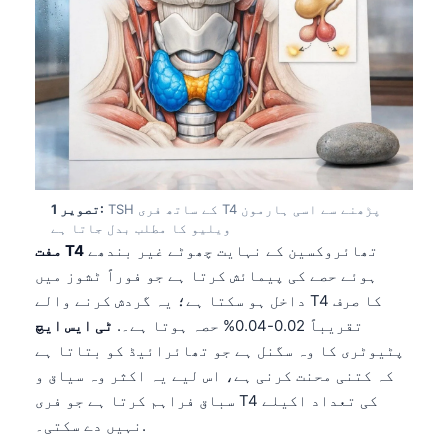
TSH کے ساتھ فری T4 پڑھنے سے اسی ہارمون
تصویر 1:
ویلیو کا مطلب بدل جاتا ہے
تھائروکسین کے نہایت چھوٹے غیر بندھے
مفت T4
ہوئے حصے کی پیمائش کرتا ہے جو فوراً ٹشوز میں
داخل ہو سکتا ہے؛ یہ گردش کرنے والے T4 کا صرف
تقریباً 0.02-0.04% حصہ ہوتا ہے۔.
ٹی ایس ایچ
پٹیوٹری کا وہ سگنل ہے جو تھائرائیڈ کو بتاتا ہے
کہ کتنی محنت کرنی ہے، اس لیے یہ اکثر وہ سیاق و
سباق فراہم کرتا ہے جو فری T4 کی تعداد اکیلے
نہیں دے سکتی۔.