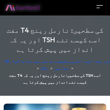
مفت T4 کی سطحیں: نارمل رینج
اور یہ کہ TSH اسے کیسے نئے
انداز میں پیش کرتا ہے
لائزر مفت - لیب انٹرپریٹیشن، جرمنی میں بنایا گیا۔
>
مضامین
>
بلاگ
>
مفت T4 کی سطحیں: نارمل رینج اور یہ کہ TSH اسے
کیسے نئے انداز میں پیش کرتا ہے