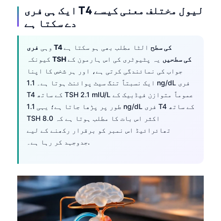
ایک ہی فری T4 لیول مختلف معنی کیسے
دے سکتا ہے
فری T4 کی سطح
الٹا مطلب بھی ہو سکتا ہے
وہی
TSH کی سطحیں
یہ پٹیوٹری کی اس ہارمون کے
کیونکہ
جواب کی نمائندگی کرتی ہے، اور ہر شخص کا اپنا
ایک نسبتاً تنگ سیٹ پوائنٹ ہوتا ہے۔ 1.1 ng/dL فری
T4 کے ساتھ TSH 2.1 mIU/L عموماً متوازن فیڈبیک کے
طور پر پڑھا جاتا ہے؛ یہی 1.1 ng/dL فری T4 کے ساتھ
TSH 8.0 اکثر اس بات کا مطلب ہوتا ہے کہ
تھائرائیڈ اس نمبر کو برقرار رکھنے کے لیے
جدوجہد کر رہا ہے۔.