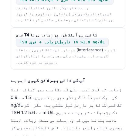
یہ سب کلینیکل ہائپر تھائرائیڈزم،
لیووتھائرُوکسین کی زیادتی، بیماری، یا گریوز
بیماری کے ابتدائی مرحلے کی عکاسی کر سکتا ہے۔.
فری T4 کا غیر ہم آہنگ طور پر زیادہ ہونا
TSH نارمل/زیادہ + فری T4 >1.8 ng/dL
دوبارہ ٹیسٹنگ کریں، مداخلت (interference) کو رد
کریں، اور پٹیوٹری کی وجوہات یا اینڈوکرائن
ریویو پر غور کریں۔.
آپ کی ذاتی بیس لائن کیوں اہم ہے
زیادہ تر لوگ لیب رینج کے مقابلے میں تھائرائیڈ
کی ایک نسبتاً تنگ ونڈو میں رہتے ہیں۔ 1.5 سے 0.9
ng/dL تک کمی کاغذ پر نارمل کہل سکتی ہے، مگر اگر
TSH 1.2 سے 5.6 mIU/L تک بڑھ جائے تو بہت سے مریض
مجھے بتاتے ہیں کہ وہ پہلے ہی سست، زیادہ ٹھنڈ
محسوس کرنے والے، یا زیادہ قبض کا شکار محسوس کر
رہے ہوتے ہیں۔.