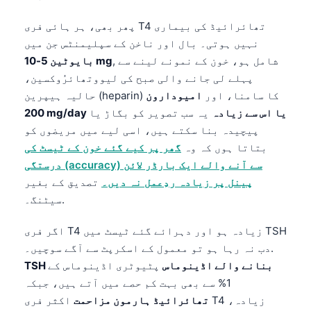
Català
پھر بھی، ہر ہائی فری T4 تھائرائیڈ کی بیماری
O‘zbekcha
نہیں ہوتی۔ بال اور ناخن کے سپلیمنٹس جن میں
Українська
, شامل ہو، خون کے نمونے لینے سے
بایوٹین 5-10 mg
پہلے لی جانے والی صبح کی لیووتھائرُوکسین،
አማርኛ
حالیہ ہیپرین (heparin) کا سامنا، اور
امیودارون
Kiswahili
200 mg/day یا اس سے زیادہ
یہ سب تصویر کو بگاڑ یا
ភាសាខ្មែរ
پیچیدہ بنا سکتے ہیں، اسی لیے میں مریضوں کو
بتاتا ہوں کہ وہ
گھر پر کیے گئے خون کے ٹیسٹ کی
ဗမာစာ
درستگی (accuracy) سے آنے والے ایک بارڈر لائن
ไทย
پینل پر زیادہ ردِعمل نہ دیں۔
تصدیق کے بغیر
Tagalog
سیٹنگ۔.
Tiếng Việt
اگر فری T4 زیادہ ہو اور دہرائے گئے ٹیسٹ میں TSH
Bahasa Melayu
دب نہ رہا ہو تو معمول کے اسکرپٹ سے آگے سوچیں۔.
മലയാളം
TSH بنانے والے اڈینوماس
پٹیوٹری اڈینوماس کے
1% سے بھی بہت کم حصے میں آتے ہیں، جبکہ
ಕನ್ನಡ
تھائرائیڈ ہارمون مزاحمت
اکثر فری T4 زیادہ،
ગુજરાતી