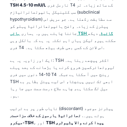
نارمل فری T4 کے ساتھ زیادہ تر
TSH 4.5-10 mIU/L
سب کلینیکل ہائپوتھائرائیڈزم (subclinical
hypothyroidism) سے مطابقت رکھتا ہے۔ جو مریض اس
پیٹرن کے زیادہ واضح ہائپوتھائرائیڈ پہلو کو
ہائی TSH گائیڈ
, دیکھ
جاننا چاہتے ہیں وہ ہماری
سکتے ہیں، لیکن یہاں اہم نکتہ یہ ہے کہ بالکل وہی
فری T4 اس لائن کے کسی بھی طرف بیٹھ سکتا ہے۔.
ایک اور زاویہ یہ ہے: TSH اکثر پیچھے رہتا ہے۔
لیووتھائرکسین شروع کرنے یا بڑھانے کے بعد پہلے
10-14 دنوں میں فری T4 رینج میں آ سکتا ہے جبکہ
TSH ابھی تک نہیں پہنچتا، اس لیے پینل بظاہر بے
میل لگ سکتا ہے، چاہے علاج درست سمت میں جا رہا
ہو۔.
نایاب طور پر بے ترتیب (discordant) پیٹرنز موجود
ہوتے ہیں۔.
تھائرائیڈ ہارمون کے خلاف مزاحمت
,
TSH پیدا کرنے والا پٹیوٹری
، اور
میکرو-TSH