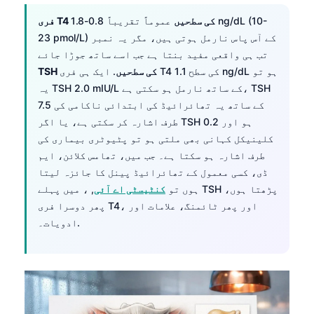
فری T4 کی سطحیں
عموماً تقریباً 0.8-1.8 ng/dL (10-
23 pmol/L) کے آس پاس نارمل ہوتی ہیں، مگر یہ نمبر
تب ہی واقعی مفید بنتا ہے جب اسے ساتھ جوڑا جائے
TSH کی سطحیں
. ایک ہی فری T4 کی سطح 1.1 ng/dL ہو تو
یہ TSH 2.0 mIU/L کے ساتھ نارمل ہو سکتی ہے، TSH
7.5 کے ساتھ یہ تھائرائیڈ کی ابتدائی ناکامی کی
طرف اشارہ کر سکتی ہے، یا اگر TSH 0.2 ہو اور
کلینیکل کہانی بھی ملتی ہو تو پٹیوٹری بیماری کی
طرف اشارہ ہو سکتا ہے۔ جب میں، تھامس کلائن، ایم
ڈی، کسی معمول کے تھائرائیڈ پینل کا جائزہ لیتا
ہوں تو
کنٹیسٹی اے آئی
, ، میں پہلے TSH پڑھتا ہوں،
پھر دوسرا فری T4، اور پھر ٹائمنگ، علامات اور
ادویات۔.