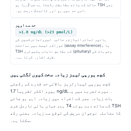
رہا ہو) حالت کے ساتھ مطابقت رکھتا ہے جب TSH بھی
اسی حد میں ہو اور ٹائمنگ درست ہو۔.
حد سے اوپر
>1.8 ng/dL (>23 pmol/L)
ہائپر تھائرائیڈزم، حالیہ لیووتھائرکسین کی
خوراک، ٹیسٹ میں مداخلت (assay interference)، یا
TSH کے مطابق نایاب پٹیوٹری (pituitary) وجوہات کی
طرف اشارہ کرتا ہے۔.
کچھ یورپی لیبز زیادہ سخت کیوں لگتی ہیں
کچھ یورپی لیبارٹریز بالائی حد قدرے کم رکھتی
ہیں، اکثر تقریباً 1.7 ng/dL۔ میرے تجربے میں یہ
بات زیادہ عمر کے افراد میں زیادہ اہم ہو جاتی
ہے، جہاں ہائی نارمل فری T4 کے ساتھ دبے ہوئے TSH
کا معاملہ نوجوان مریض کی توقع سے زیادہ معنی رکھ
سکتا ہے۔.