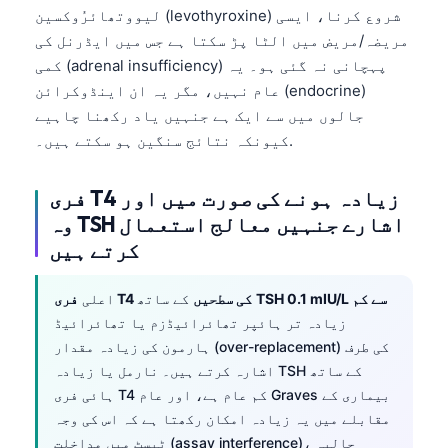
لیووتھائرُوکسین (levothyroxine) شروع کرنا، ایسی
مریضہ/مریض میں الٹا پڑ سکتا ہے جس میں ایڈرنل کی
کمی (adrenal insufficiency) پہچانی نہ گئی ہو۔ یہ
عام نہیں، مگر یہ ان اینڈوکرائن (endocrine)
جالوں میں سے ایک ہے جنہیں یاد رکھنا چاہیے
کیونکہ نتائج سنگین ہو سکتے ہیں۔.
فری T4 زیادہ ہونے کی صورت میں اور
وہ TSH اشارے جنہیں معالج استعمال
کرتے ہیں
TSH 0.1 mIU/L سے کم
کے ساتھ
فری T4 کی سطحیں
اعلی
زیادہ تر ہائپر تھائرائیڈزم یا تھائرائیڈ
ہارمون کی زیادہ مقدار (over-replacement) کی طرف
اشارہ کرتے ہیں۔ نارمل یا زیادہ TSH کے ساتھ
ہائی فری T4 کم عام ہے، اور عام Graves بیماری کے
Norsk bokmål
مقابلے میں یہ زیادہ امکان رکھتا ہے کہ اس کی وجہ
Ślōnskŏ gŏdka
ٹیسٹ میں مداخلت (assay interference)، حالیہ