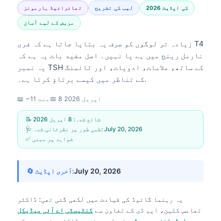
2026 کی اپڈیٹ
لیب کی تشریح
تھائرائیڈ ہارمونز
مریض کے لیے آسان
زیادہ تر لوگوں کو صرف یہ بتایا جاتا ہے کہ فری T4
نارمل رینج میں ہے یا نہیں۔ اصل مفید بات یہ ہے کہ
یہ نمبر TSH کے ساتھ، علامات، ادویات، اور ٹائمنگ
کے تناظر میں کیسے برتاؤ کرتا ہے۔.
8 اپریل 2026
📅
📖 ~11 منٹ
📝 شائع شدہ:
8 اپریل 2026
July 20, 2026
🩺 طبی طور پر نظرثانی شدہ:
✅ شواہد پر مبنی
July 20, 2026
🔄 آخری اپڈیٹ:
یہ رہنما گائیڈ کی قیادت میں لکھی گئی تھی:
ڈاکٹر
تھامس کلین، ایم ڈی
کے تعاون سے
کنٹیسٹی اے آئی میڈیکل
ایڈوائزری بورڈ
, بشمول پروفیسر ڈاکٹر ہنس ویبر کے