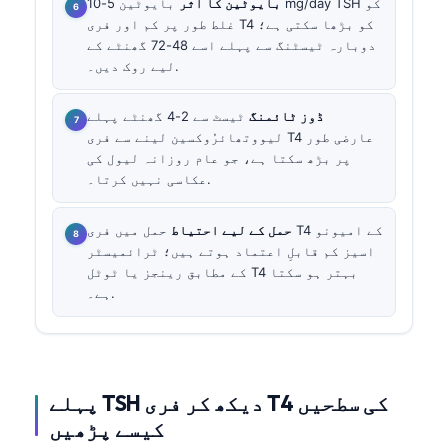
بایوٹین کا اثر
بایوٹین 5-10 mg/day TSH کو
غلط طور پر کم اور فری T4 کو بڑھا سکتی ہے؛
دوبارہ ٹیسٹنگ سے پہلے اسے 48-72 گھنٹے کے
لیے روک دیں۔.
ڈوز ٹائمنگ
ٹیسٹ سے 2-4 گھنٹے پہلے
لیووتھائرُوکسین لینے سے فری T4 عارضی طور
پر بڑھ سکتا ہے، جو عام روزانہ لیول کی
عکاسی نہیں کرتا۔.
حمل کے لیے احتیاط
حمل میں فری T4 کے امیونو
اسیز کم قابلِ اعتماد ہوتے ہیں؛ ٹرائمیسٹر
کے مطابق رینجز یا ٹوٹل T4 بہتر ہو سکتا
ہے۔.
پہلے TSH دیکھ کر فری T4 کی سطحیں
کیسے پڑھیں