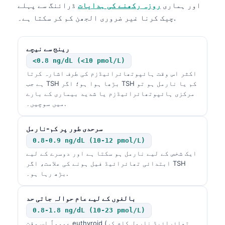
اور ہماری
روزہ رکھنے کی ہدایات
ڈرائنگ سے پہلے
چیک کرنا غیر ضروری الجھن کم کر سکتا ہے۔.
رینج سے نیچے
<0.8 ng/dL (<10 pmol/L)
اکثر اس وقت ہائپوتھائرائیڈزم کی طرف اشارہ کرتا
ہے جب TSH بڑھا ہوا ہو؛ اگر TSH کم یا نارمل ہو تو
مرکزی ہائپوتھائرائیڈزم یا شدید بیماری کے بارے
میں سوچیں۔.
سرحدی طور پر کم-نارمل
0.8-0.9 ng/dL (10-12 pmol/L)
ایک شخص کے لیے نارمل ہو سکتا ہے اور دوسرے کے لیے
ابتدائی تھائرائیڈ فیل ہونے کی علامت، اگر TSH
بڑھ رہا ہو۔.
بالغوں کے لیے عام حوالہ جاتی حد
0.8-1.8 ng/dL (10-23 pmol/L)
عموماً اس وقت euthyroid (تھائرائیڈ نارمل کام کر