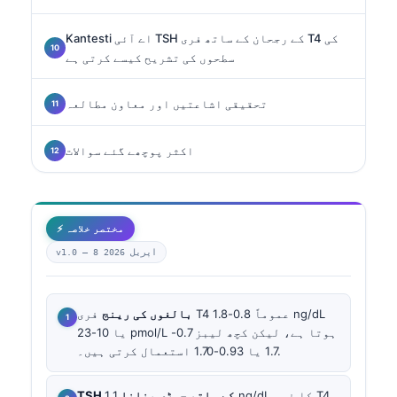
Kantesti اے آئی TSH کے رجحان کے ساتھ فری T4 کی
سطحوں کی تشریح کیسے کرتی ہے
تحقیقی اشاعتیں اور معاون مطالعہ
اکثر پوچھے گئے سوالات
⚡ مختصر خلاصہ
8 اپریل 2026
v1.0 —
بالغوں کی رینج
فری T4 عموماً 0.8-1.8 ng/dL
یا 10-23 pmol/L ہوتا ہے، لیکن کچھ لیبز 0.7-
1.7 یا 0.93-1.70 استعمال کرتی ہیں۔.
TSH کے ساتھ جوڑی بنانا
1.1 ng/dL کا فری T4