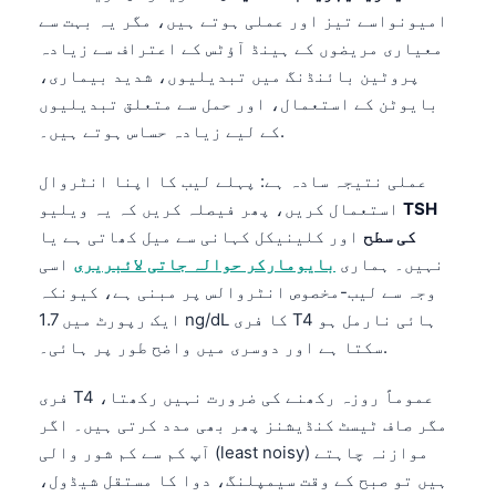
امیونواسے تیز اور عملی ہوتے ہیں، مگر یہ بہت سے
معیاری مریضوں کے ہینڈ آؤٹس کے اعتراف سے زیادہ
پروٹین بائنڈنگ میں تبدیلیوں، شدید بیماری،
بایوٹن کے استعمال، اور حمل سے متعلق تبدیلیوں
کے لیے زیادہ حساس ہوتے ہیں۔.
عملی نتیجہ سادہ ہے: پہلے لیب کا اپنا انٹروال
TSH
استعمال کریں، پھر فیصلہ کریں کہ یہ ویلیو
کی سطح
اور کلینیکل کہانی سے میل کھاتی ہے یا
نہیں۔ ہماری
بایومارکر حوالہ جاتی لائبریری
اسی
وجہ سے لیب-مخصوص انٹروالس پر مبنی ہے، کیونکہ
ایک رپورٹ میں 1.7 ng/dL کا فری T4 ہائی نارمل ہو
سکتا ہے اور دوسری میں واضح طور پر ہائی۔.
فری T4 عموماً روزہ رکھنے کی ضرورت نہیں رکھتا،
مگر صاف ٹیسٹ کنڈیشنز پھر بھی مدد کرتی ہیں۔ اگر
آپ کم سے کم شور والی (least noisy) موازنہ چاہتے
ہیں تو صبح کے وقت سیمپلنگ، دوا کا مستقل شیڈول،