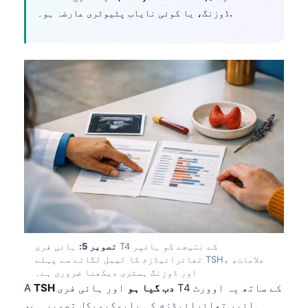
ڈوزنگ، یا کوئی نایاب پٹیوٹری عارضہ ہو۔.
Frysk
Esperanto
Беларуская мова
Татар теле
Кыргызча
ئۇيغۇرچە
Cebuano
Basa Jawa
ພາສາລາວ
Монгол
Afrikaans
تصویر 5:
ہائی فری T4 کے نتیجے کو ہائپر
تھائرائیڈزم کا لیبل لگانے سے پہلے TSH، علامات،
العربية المغربية
اور ڈوزنگ ہسٹری دیکھنا ضروری ہے۔
Occitan
TSH دب گیا ہو
اور ہائی فری T4 کے ساتھ یہ اوورٹ
A
ہائپر تھائرائیڈزم کی بایوکیمیکل تصویر ہے،