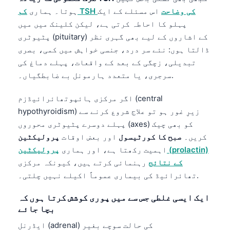
کم TSH کی وضاحت
اس مسئلے کے ایک
ہوتا۔ ہماری
پہلو کا احاطہ کرتی ہے، لیکن کلینک میں میں
پٹیوٹری (pituitary) کے اشاروں کے لیے بھی گہری نظر
ڈالتا ہوں: نئے سر درد، جنسی خواہش میں کمی، بصری
تبدیلی، زچگی کے بعد کے واقعات، پہلے دماغ کی
سرجری، یا متعدد ہارمونل بے ضابطگیاں۔.
اگر مرکزی ہائپوتھائرائیڈزم (central
hypothyroidism) زیرِ غور ہو تو علاج شروع کرنے سے
پہلے دوسرے پٹیوٹری محوروں (axes) کو بھی چیک
کریں۔
صبح کا کورٹیسول
اور بعض اوقات
پرولیکٹین
اہمیت رکھتا ہے، اور ہماری
پرولیکٹین (prolactin)
کے نتائج
رہنمائی کرتے ہیں، کیونکہ مرکزی
تھائرائیڈ کی بیماری عموماً اکیلے نہیں چلتی۔.
ایک ایسی غلطی جس سے میں پوری کوشش کرتا ہوں کہ
بچا جائے
ایڈرنل (adrenal) کی حالت سوچے بغیر