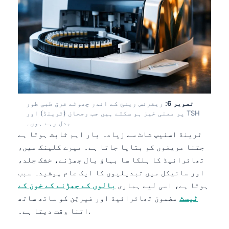
日本語
Eesti
Azərbaycan dili
Bosanski
Svenska
Српски језик
تصویر 6:
ریفرنس رینج کے اندر چھوٹے فرق طبی طور
Íslenska
پر معنی خیز ہو سکتے ہیں جب رجحان (ٹرینڈ) اور TSH
بدل رہے ہوں۔
Հայերեն
ٹرینڈ اسنیپ شاٹ سے زیادہ بار اہم ثابت ہوتا ہے
Bahasa Indonesia
جتنا مریضوں کو بتایا جاتا ہے۔ میرے کلینک میں،
हिन्दी
تھائرائیڈ کا ہلکا سا بہاؤ بال جھڑنے، خشک جلد،
اور سائیکل میں تبدیلیوں کا ایک عام پوشیدہ سبب
Nederlands
ہوتا ہے، اسی لیے ہماری
بالوں کے جھڑنے کے خون کے
Dansk
ٹیسٹ
مضمون تھائرائیڈ اور فیرٹِن کو ساتھ ساتھ
Български
اتنا وقت دیتا ہے۔.
فارسی