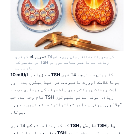
تصویر 4:
کم فری T4 کی وجوہات مختلف ہوتی ہیں، اس
پر منحصر کہ TSH زیادہ ہے یا غیر مناسب طور پر
نارمل ہے
فری T4 کا رینج سے نیچے
10 mIU/L سے زیادہ TSH
ہونا کلاسک اوورٹ ہائپوتھائرائیڈ پیٹرن ہے، اور
آؤٹ پیشنٹ پریکٹس میں ہاشموٹو کی بیماری سب سے
عام وجہ ہے۔ جب TSH زیادہ ہوتا ہے تو پٹیوٹری
“چلا” رہی ہوتی ہے اور تھائرائیڈ ساتھ نہیں دے رہا
ہوتا۔.
فری T4 کا کم ہونا ساتھ
کم TSH، نارمل TSH، یا
کبھی بھی تسلی بخش نہیں
صرف معمولی سا زیادہ TSH