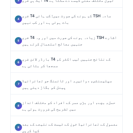
ایک ہی فری T4 لیول مختلف معنی کیسے دے سکتا ہے
فری T4 کم ہونے کی صورت میں: کب ہائی TSH سادہ
بات ہوتی ہے اور کب نہیں
فری T4 زیادہ ہونے کی صورت میں اور وہ TSH اشارے
جنہیں معالج استعمال کرتے ہیں
بارڈر لائن فری T4 کے نتائج جنہیں لیب اکثر کم
سمجھا کر بتاتی ہے
سپلیمنٹس، دوائیں، اور ٹائمنگ جو تھائرائیڈ
پینل کو بگاڑ دیتی ہیں
حمل، بچے، اور بڑی عمر کے افراد کو مختلف انداز
میں تشریح کی ضرورت ہوتی ہے
معمول کے تھائرائیڈ خون کے ٹیسٹ کے نتیجے کے بعد
کیا کریں