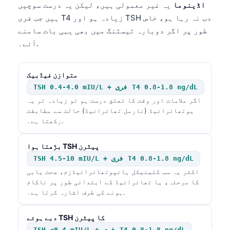
اڈینوما
یہ غیر معمولی ہیں، لیکن یہ درست سوچیں
ہیں جب فری T4 زیادہ ہو اور TSH دب نہ رہا ہو، خاص
طور پر اگر دوبارہ ٹیسٹنگ میں بھی یہی بات سامنے
آئے۔.
متوازن فیڈبیک
TSH 0.4-4.0 mIU/L + فری T4 0.8-1.8 ng/dL
اگر علامات اور وقت کا تعلق درست ہو تو زیادہ تر یہ
یوتھائرائیڈ (نارمل تھائرائیڈ) حالت سے مطابقت
رکھتا ہے۔.
بڑھتا ہوا TSH پیٹرن
TSH 4.5-10 mIU/L + فری T4 0.8-1.8 ng/dL
اکثر یہ سب کلینیکل ہائپوتھائرائیڈزم، صحت یابی
کا مرحلہ، یا تھائرائیڈ کے ابتدائی طور پر ناکام
ہونے کی طرف اشارہ کرتا ہے۔.
دبے ہوئے TSH کا پیٹرن
TSH <0.4 mIU/L + فری T4 0.8-1.8 ng/dL