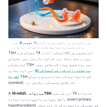
تصویر 3:
فری T4 کی ویلیو تب ہی واقعی معنی رکھتی
ہے جب پٹیوٹری فیڈبیک سگنل شامل کر دیا جائے
TSH چھوٹی فری T4 تبدیلیوں پر لاگ-لینئر انداز
میں ردعمل دیتا ہے، اس لیے ہارمون میں معمولی
تبدیلیاں TSH میں بڑے جھول پیدا کر سکتی ہیں۔
AI سے چلنے والے خون کے ٹیسٹ کی
اسی لیے ہماری
TSH کو سائیڈ نوٹ کے بجائے سیاق و سباق
تشریح
(context) کا سگنل سمجھ کر دیکھتی ہے۔.
اور کم فری T4 کے ساتھ
10 mIU/L سے زیادہ TSH
A
واضح بنیادی ہائپوتھائرائیڈزم (overt primary
hypothyroidism) کو مضبوطی سے سپورٹ کرتا ہے، جبکہ