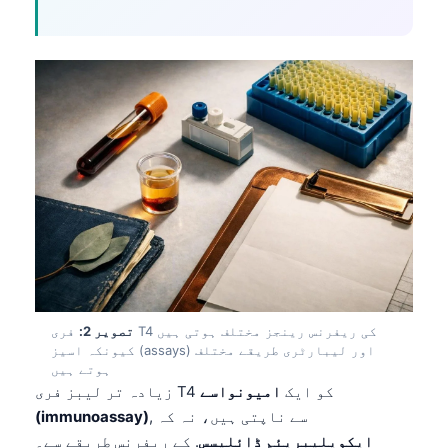
تصویر 2:
فری T4 کی ریفرنس رینجز مختلف ہوتی ہیں
کیونکہ اسیز (assays) اور لیبارٹری طریقے مختلف
ہوتے ہیں
زیادہ تر لیبز فری T4 کو ایک
امیونواسے
, سے ناپتی ہیں، نہ کہ
(immunoassay)
ایکویلیبریئم ڈائلیسس
. کے ریفرنس طریقے سے۔