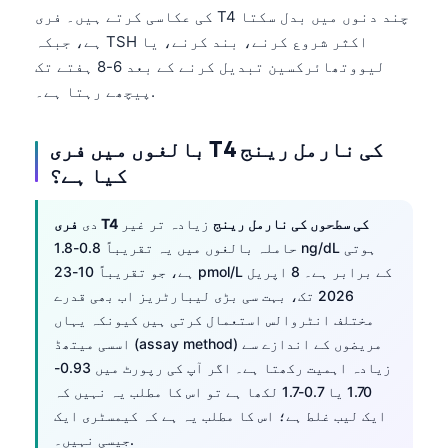
کی عکاسی کرتے ہیں۔ فری T4 چند دنوں میں بدل سکتا
ہے، جبکہ TSH اکثر شروع کرنے، بند کرنے، یا
لیووتھائرکسین تبدیل کرنے کے بعد 6-8 ہفتے تک
پیچھے رہتا ہے۔.
بالغوں میں فری T4 کی نارمل رینج
کیا ہے؟
فری T4 کی سطحوں کی نارمل رینج
زیادہ تر غیر
دی
حاملہ بالغوں میں یہ تقریباً 0.8-1.8 ng/dL ہوتی
ہے، جو تقریباً 10-23 pmol/L کے برابر ہے۔ 8 اپریل
2026 تک، بہت سی بڑی لیبارٹریز اب بھی قدرے
مختلف انٹروالس استعمال کرتی ہیں کیونکہ یہاں
اسسی میتھڈ (assay method) مریضوں کے اندازے سے
زیادہ اہمیت رکھتا ہے۔ اگر آپ کی رپورٹ میں 0.93-
1.70 یا 0.7-1.7 لکھا ہے تو اس کا مطلب یہ نہیں کہ
ایک لیب غلط ہے؛ اس کا مطلب یہ ہے کہ کیمسٹری ایک
جیسی نہیں۔.