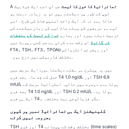
تھائرائیڈ کا خون کا ٹیسٹ
جب آپ اسے ایک فیڈبیک
A
لوپ کے طور پر دیکھتے ہیں تو یہ زیادہ درست ہو
جاتا ہے، نہ کہ ایک واحد اسنیپ شاٹ کی طرح۔ اسی
لیے ہم مریضوں کو پہلے عام لیب کی زبان سیکھنے کی
تربیت دیتے ہیں، اور ہماری
خون کے ٹیسٹ کے مخففات
کی گائیڈ
اس وقت مدد کرتی ہے جب کسی رپورٹ میں
FT4، TSH، FT3، TPOAb اور ریفرنس انٹروالس
مختلف فارمیٹس میں درج ہوں۔.
میں یہ پیٹرن ہر ہفتے دیکھتا ہوں: ایک مریض میں
حمل کے چھ ماہ بعد فری T4 1.0 ng/dL اور TSH 6.9
mIU/L ہوتا ہے، دوسرے میں حالیہ اسٹرائیڈ برسٹ کے
بعد فری T4 1.0 ng/dL اور TSH 0.2 mIU/L ہوتا ہے۔
ایک ہی فری T4، مگر فزیالوجی بہت مختلف۔.
کلینیشنز ایک ہی تھائرائیڈ نمبر پر کیوں
بھروسہ نہیں کرتے
TSH اور فری T4 مختلف وقت کے پیمانے (time scales)