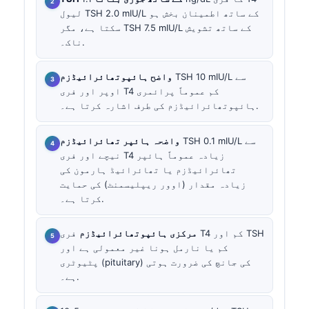
لیول TSH 2.0 mIU/L کے ساتھ اطمینان بخش ہو
سکتا ہے، مگر TSH 7.5 mIU/L کے ساتھ تشویش
ناک۔.
TSH 10 mIU/L سے
واضح ہائپوتھائرائیڈزم
اوپر اور فری T4 کم عموماً پرائمری
ہائپوتھائرائیڈزم کی طرف اشارہ کرتا ہے۔.
TSH 0.1 mIU/L سے
واضحہ ہائپر تھائرائیڈزم
نیچے اور فری T4 زیادہ عموماً ہائپر
تھائرائیڈزم یا تھائرائیڈ ہارمون کی
زیادہ مقدار (اوور ریپلیسمنٹ) کی حمایت
کرتا ہے۔.
مرکزی ہائپوتھائرائیڈزم
فری T4 کم اور TSH
کم یا نارمل ہونا غیر معمولی ہے اور
پٹیوٹری (pituitary) کی جانچ کی ضرورت ہوتی
ہے۔.