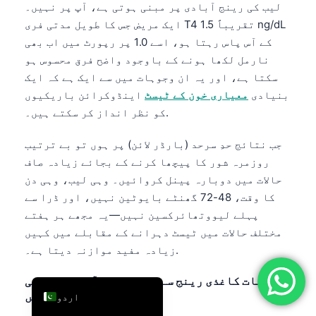
لیب کی رینج آبادی پر مبنی ہوتی ہے، آپ پر نہیں۔
简体中文
ایک مریض جس کا طویل مدتی فری T4 تقریباً 1.5 ng/dL
Română
کے آس پاس رہتا ہو، اسے 1.0 پر رپورٹ میں اب بھی
نارمل لکھا ہونے کے باوجود واضح فرق محسوس ہو
Türkçe
سکتا ہے، اور یہ ان وجوہات میں سے ایک ہے کہ ایک
Ελληνικά
بنیادی
معیاری خون کے ٹیسٹ
اینڈوکرائن باریکیوں
Português
کو نظر انداز کر سکتے ہیں۔.
Español
جب نتائج حدِ سرحد (بارڈر لائن) پر ہوں تو بے ترتیب
Italiano
روزمرہ شور کا پیچھا کرنے کے بجائے زیادہ صاف
حالات میں دوبارہ پینل کروائیں۔ وہی لیب، وہی دن
עִבְרִית
کا وقت، 48-72 گھنٹے بایوٹین نہیں، اور ڈرا سے
Français
پہلے لیووتھائرکسین نہیں—یہ مجھے ہر ہفتے
العربية
مختلف حالات میں ٹیسٹ دہرانے کے مقابلے میں کہیں
زیادہ مفید موازنہ دیتا ہے۔.
Deutsch
English
علامات کاغذی رینج سے پہلے کیوں آگے نکل سکتی
ہیں
اردو