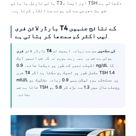
ہائی نارمل یا ہائی T3، اور ایسا TSH دکھاتی ہے
தமிழ்
جو ہٹ دھرمی سے کم ہونے سے انکار کرتا ہے۔.
తెలుగు
بارڈر لائن فری T4 کے نتائج جنہیں
मराठी
لیب اکثر کم سمجھا کر بتاتی ہے
বাংলা
Shqip
فری T4 کی سطحیں
سب سے زیادہ اہمیت تب
بارڈر لائن
ہوتی ہے جب وہ بہہ رہے ہوں، نہ کہ جب انہیں ایک
Magyar
اکیلے نمبر کے طور پر دیکھا جائے۔ 0.9 ng/dL کا
Slovenščina
فری T4 مکمل طور پر ٹھیک ہو سکتا ہے اگر TSH 1.4
한국어
mIU/L پر مستحکم ہو، لیکن یہی 0.9 زیادہ مشکوک ہو
جاتا ہے جب TSH پچھلے سال میں 1.3 سے بڑھ کر 5.8 ہو
Polski
جائے۔.
Lietuvių kalba
Русский
ქართული
Čeština