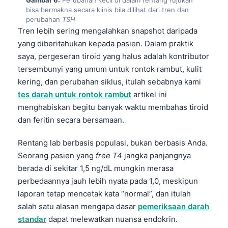
Čeština
bisa bermakna secara klinis bila dilihat dari tren dan
perubahan
TSH
日本語
Tren lebih sering mengalahkan snapshot daripada
Eesti
yang diberitahukan kepada pasien. Dalam praktik
Azərbaycan dili
saya, pergeseran tiroid yang halus adalah kontributor
tersembunyi yang umum untuk rontok rambut, kulit
Bosanski
kering, dan perubahan siklus, itulah sebabnya kami
Svenska
tes darah untuk rontok rambut
artikel ini
Српски језик
menghabiskan begitu banyak waktu membahas tiroid
dan feritin secara bersamaan.
Íslenska
Հայերեն
Rentang lab berbasis populasi, bukan berbasis Anda.
Seorang pasien yang
free T4
jangka panjangnya
हिन्दी
berada di sekitar 1,5 ng/dL mungkin merasa
Nederlands
perbedaannya jauh lebih nyata pada 1,0, meskipun
Dansk
laporan tetap mencetak kata “normal”, dan itulah
salah satu alasan mengapa dasar
pemeriksaan darah
Български
standar
dapat melewatkan nuansa endokrin.
فارسی