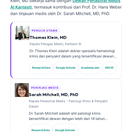
Klein, MD
bekerja sama dengan
Dewan Penasihat Medis
AI Kantesti
, termasuk kontribusi dari Prof. Dr. Hans Weber
dan tinjauan medis oleh Dr. Sarah Mitchell, MD, PhD.
PENULIS UTAMA
Thomas Klein, MD
Kepala Petugas Medis, Kantesti AI
Dr. Thomas Klein adalah dokter spesialis hematologi
klinis dan penyakit dalam yang tersertifikasi dewan,
dengan lebih dari 15 tahun pengalaman dalam
kedokteran laboratorium dan analisis klinis
ResearchGate
Google Scholar
Academia.edu
ORCID
berbantuan AI. Sebagai Chief Medical Officer di
Kantesti AI, ia memberikan pengawasan klinis
terhadap akurasi medis dari jaringan saraf milik
perusahaan. Dr. Klein telah banyak mempublikasikan
PENINJAU MEDIS
karya tentang interpretasi biomarker dan diagnostik
Sarah Mitchell, MD, PhD
laboratorium pada topik kedokteran laboratorium.
Kepala Penasihat Medis - Patologi Klinis & Penyakit
Dalam
Dr. Sarah Mitchell adalah ahli patologi klinis
bersertifikat dewan dengan lebih dari 18 tahun
pengalaman dalam bidang kedokteran laboratorium
dan analisis diagnostik. Ia memiliki sertifikasi spesialis
ResearchGate
Google Scholar