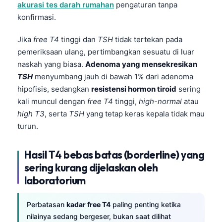
akurasi tes darah rumahan
pengaturan tanpa
Català
konfirmasi.
O‘zbekcha
Jika
free T4
tinggi dan
TSH
tidak tertekan pada
Українська
pemeriksaan ulang, pertimbangkan sesuatu di luar
አማርኛ
naskah yang biasa.
Adenoma yang mensekresikan
Kiswahili
TSH
menyumbang jauh di bawah 1% dari adenoma
hipofisis, sedangkan
resistensi hormon tiroid
sering
ភាសាខ្មែរ
kali muncul dengan
free T4
tinggi,
high-normal
atau
ဗမာစာ
high T3
, serta
TSH
yang tetap keras kepala tidak mau
ไทย
turun.
Tagalog
Hasil T4 bebas batas (borderline) yang
Tiếng Việt
sering kurang dijelaskan oleh
Bahasa Melayu
laboratorium
മലയാളം
ಕನ್ನಡ
Perbatasan
kadar free T4
paling penting ketika
nilainya sedang bergeser, bukan saat dilihat
ગુજરાતી