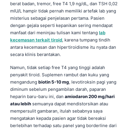
Gàidhlig
berat badan, tremor, free T4 1,9 ng/dL, dan TSH 0,02
Euskara
mIU/L hampir tidak pernah memiliki artefak lab yang
misterius sebagai penjelasan pertama. Pasien
Македонски јазик
dengan gejala seperti kepanikan sering mendapat
Latviešu valoda
manfaat dari meninjau tulisan kami tentang
lab
Galego
kecemasan terkait tiroid
, karena tumpang tindih
antara kecemasan dan hipertiroidisme itu nyata dan
অসমীয়া
secara klinis berantakan.
සිංහල
Namun, tidak setiap free T4 yang tinggi adalah
سنڌي
penyakit tiroid. Suplemen rambut dan kuku yang
پښتو
mengandung
biotin 5-10 mg
, levotiroksin pagi yang
diminum sebelum pengambilan darah, paparan
Slovenčina
heparin baru-baru ini, dan
amiodaron 200 mg/hari
atau lebih
semuanya dapat mendistorsikan atau
Hrvatski
mempersulit gambaran, itulah sebabnya saya
Suomi
mengatakan kepada pasien agar tidak bereaksi
Қазақ тілі
berlebihan terhadap satu panel yang borderline dari