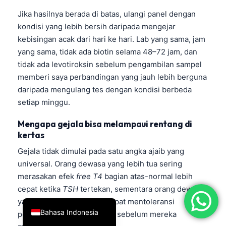
简体中文
Jika hasilnya berada di batas, ulangi panel dengan
kondisi yang lebih bersih daripada mengejar
Română
kebisingan acak dari hari ke hari. Lab yang sama, jam
Türkçe
yang sama, tidak ada biotin selama 48–72 jam, dan
Ελληνικά
tidak ada levotiroksin sebelum pengambilan sampel
memberi saya perbandingan yang jauh lebih berguna
Português
daripada mengulang tes dengan kondisi berbeda
Español
setiap minggu.
Italiano
Mengapa gejala bisa melampaui rentang di
עִבְרִית
kertas
Français
Gejala tidak dimulai pada satu angka ajaib yang
العربية
universal. Orang dewasa yang lebih tua sering
merasakan efek
free T4
bagian atas-normal lebih
Deutsch
cepat ketika
TSH
tertekan, sementara orang dewasa
English
yang lebih muda kadang dapat mentoleransi
Bahasa Indonesia
perubahan yang lebih lebar sebelum mereka