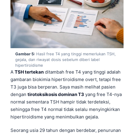
Frysk
Esperanto
Беларуская мова
Татар теле
Кыргызча
Gambar 5:
Hasil free T4 yang tinggi memerlukan TSH,
ئۇيغۇرچە
gejala, dan riwayat dosis sebelum diberi label
Cebuano
hipertiroidisme
A
TSH tertekan
ditambah free T4 yang tinggi adalah
Basa Jawa
gambaran biokimia hipertiroidisme overt, tetapi free
ພາສາລາວ
T3 juga bisa berperan. Saya masih melihat pasien
dengan
tirotoksikosis dominan T3
yang free T4-nya
Монгол
normal sementara TSH hampir tidak terdeteksi,
Afrikaans
sehingga free T4 normal tidak selalu menyingkirkan
العربية المغربية
hipertiroidisme yang menimbulkan gejala.
Occitan
Seorang usia 29 tahun dengan berdebar, penurunan