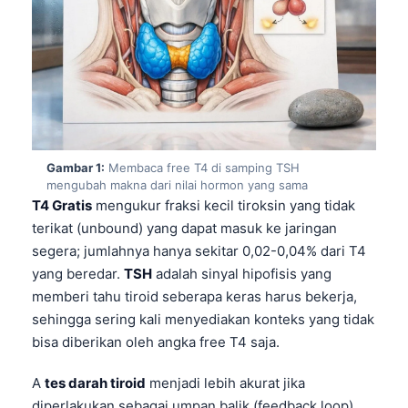
Gambar 1:
Membaca free T4 di samping TSH
mengubah makna dari nilai hormon yang sama
T4 Gratis
mengukur fraksi kecil tiroksin yang tidak
terikat (unbound) yang dapat masuk ke jaringan
segera; jumlahnya hanya sekitar 0,02-0,04% dari T4
yang beredar.
TSH
adalah sinyal hipofisis yang
memberi tahu tiroid seberapa keras harus bekerja,
sehingga sering kali menyediakan konteks yang tidak
bisa diberikan oleh angka free T4 saja.
A
tes darah tiroid
menjadi lebih akurat jika
diperlakukan sebagai umpan balik (feedback loop),