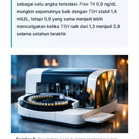
sebagai satu angka terisolasi.
Free T4
0,9 ng/dL
தமிழ்
mungkin sepenuhnya baik dengan
TSH
stabil 1,4
mIU/L, tetapi 0,9 yang sama menjadi lebih
తెలుగు
mencurigakan ketika
TSH
naik dari 1,3 menjadi 5,8
मराठी
selama setahun terakhir.
اردو
বাংলা
Shqip
Magyar
Slovenščina
한국어
Polski
Lietuvių kalba
Русский
ქართული
Gambar 6:
Perubahan kecil di dalam rentang rujukan