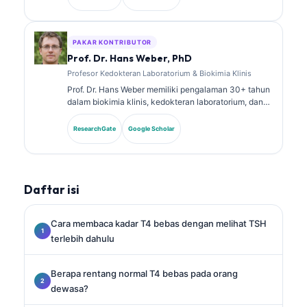
dalam kimia klinis dan telah banyak mempublikasikan
tentang panel biomarker dan analisis laboratorium
dalam praktik klinis.
PAKAR KONTRIBUTOR
Prof. Dr. Hans Weber, PhD
Profesor Kedokteran Laboratorium & Biokimia Klinis
Prof. Dr. Hans Weber memiliki pengalaman 30+ tahun
dalam biokimia klinis, kedokteran laboratorium, dan
riset biomarker. Mantan Presiden German Society for
Clinical Chemistry, ia mengkhususkan diri dalam
ResearchGate
Google Scholar
analisis panel diagnostik, standardisasi biomarker,
dan kedokteran laboratorium berbantuan AI.
Daftar isi
Cara membaca kadar T4 bebas dengan melihat TSH
terlebih dahulu
Berapa rentang normal T4 bebas pada orang
dewasa?