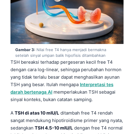
Gambar 3:
Nilai free T4 hanya menjadi bermakna
setelah sinyal umpan balik hipofisis ditambahkan
TSH bereaksi terhadap pergeseran kecil free T4
dengan cara log-linear, sehingga perubahan hormon
yang tidak terlalu besar dapat menghasilkan ayunan
TSH yang besar. Itulah mengapa
Interpretasi tes
darah bertenaga AI
memperlakukan TSH sebagai
sinyal konteks, bukan catatan samping.
A
TSH di atas 10 mIU/L
ditambah free T4 rendah
sangat mendukung hipotiroidisme primer yang nyata,
sedangkan
TSH 4.5-10 mIU/L
dengan free T4 normal