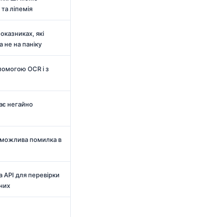
 та ліпемія
оказниках, які
а не на паніку
помогою OCR і з
має негайно
 можлива помилка в
а API для перевірки
них