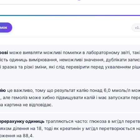
умок
v1
рові
може виявляти можливі помилки в лабораторному звіті, такі
ість одиниць вимірювання, неможливі значення, дублікати записі
 зразка та різкі зміни, які слід перевірити перед ухваленням рі
лію
це важливо, тому що результат калію понад 6,0 ммоль/л мо
 але гемоліз може хибно підвищувати калій і має запускати пер
на картина не відповідає.
ерерахунку одиниць
трапляються часто: глюкоза в мг/дл перет
яхом ділення на 18, тоді як креатинін у мг/дл перетворюється 
ження на 88,4.