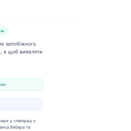
тів
як запобіжного
в, а щоб виявляти
азах
наук
у співпраці з
анса Вебера та