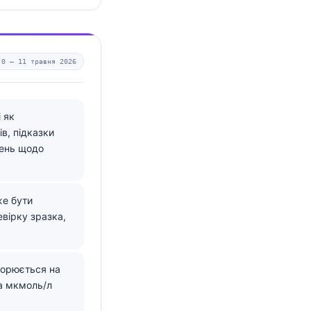
.0 —
11 травня 2026
 як
в, підказки
шень щодо
же бути
евірку зразка,
ворюється на
на мкмоль/л