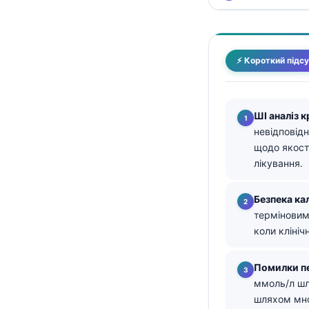
తెలుగు
मराठी
⚡ Короткий підс
اردو
বাংলা
Shqip
ШІ аналіз к
невідповідн
Magyar
щодо якості
Slovenščina
лікування.
한국어
Безпека ка
Polski
терміновим,
Lietuvių kalba
коли клініч
Русский
Помилки п
ქართული
ммоль/л шл
Čeština
шляхом мно