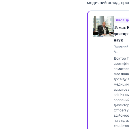
медичний огляд, про
Frysk
Esperanto
ПРОВІД
Беларуская мова
Томас 
доктор
Татар теле
наук
Кыргызча
Головний 
А.І.
ئۇيغۇرچە
Доктор 
Cebuano
сертифік
гематоло
Basa Jawa
має пона
досвіду 
ພາສາລາວ
медицині
асистов
Монгол
клінічном
головни
Afrikaans
директор
العربية المغربية
Officer) у
здійснює
Occitan
нагляд 
точністю