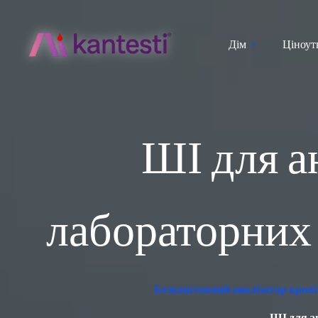
Дім
Ціноут
ШІ для а
лабораторних
Безкоштовний аналізатор крові 
ШІ для а