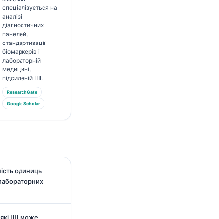
спеціалізується на
аналізі
діагностичних
панелей,
стандартизації
біомаркерів і
лабораторній
медицині,
підсиленій ШІ.
ResearchGate
Google Scholar
ність одиниць
 лабораторних
 які ШІ може