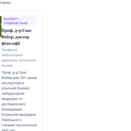
тчелл.
ЕКСПЕРТ-
СПІВРОБІТНИК
Проф. д-р Ганс
Вебер, доктор
філософії
Професор
лабораторної
медицини та клінічної
біохімії
Проф. д-р Ганс
Вебер має 30+ років
експертизи в
клінічній біохімії,
лабораторній
медицині та
дослідженнях
біомаркерів.
Колишній президент
Німецького
товариства клінічної
хімії, він