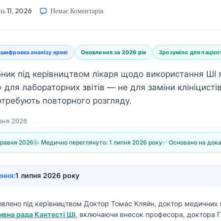
нь 11, 2026
Немає Коментарів
шифровка аналізу крові
Оновлення за 2026 рік
Зрозуміло для пацієн
ник під керівництвом лікаря щодо використання ШІ 
 для лабораторних звітів — не для заміни клініцисті
потребують повторного розгляду.
авня 2026
травня 2026
🩺 Медично переглянуто:
1 липня 2026 року
✅ Основано на док
ення:
1 липня 2026 року
товлено під керівництвом
Доктор Томас Кляйн, доктор медичних 
вна рада Кантесті ШІ
, включаючи внесок професора, доктора Г