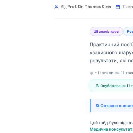
Від Prof. Dr. Thomas Klein
Траве
ШІ аналіз крові
Роз
Практичний посіб
«захисного шару»
результати, які 
📖 ~11 хвилин
📅
11 тр
📝 Опубліковано:
11 
🔄 Останнє оновл
Norsk bokmål
Цей гайд було підго
Медична консультати
Ślōnskŏ gŏdka