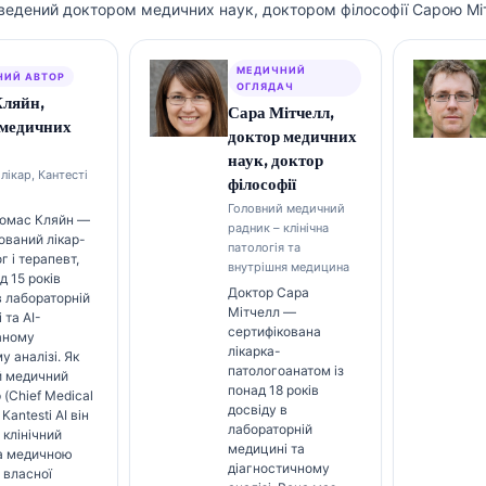
ведений доктором медичних наук, доктором філософії Сарою Мі
МЕДИЧНИЙ
НИЙ АВТОР
ОГЛЯДАЧ
Кляйн,
Сара Мітчелл,
 медичних
доктор медичних
наук, доктор
лікар, Кантесті
філософії
Головний медичний
Томас Кляйн —
радник – клінічна
ований лікар-
патологія та
г і терапевт,
внутрішня медицина
д 15 років
Доктор Сара
в лабораторній
Мітчелл —
 та AI-
сертифікована
аному
лікарка-
у аналізі. Як
патологоанатом із
й медичний
понад 18 років
 (Chief Medical
досвіду в
 Kantesti AI він
лабораторній
 клінічний
медицині та
за медичною
діагностичному
 власної