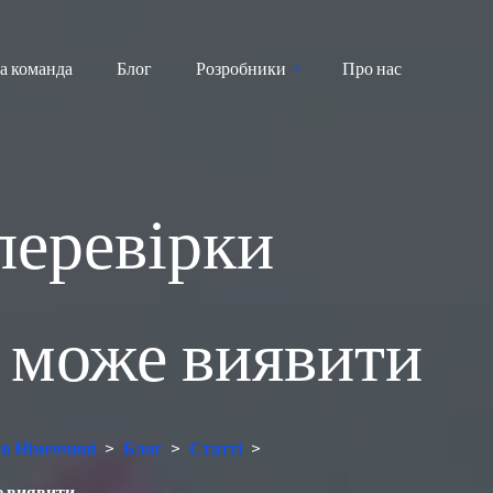
а команда
Блог
Розробники
Про нас
перевірки
 може виявити
 в Німеччині
>
Блог
>
Статті
>
е виявити