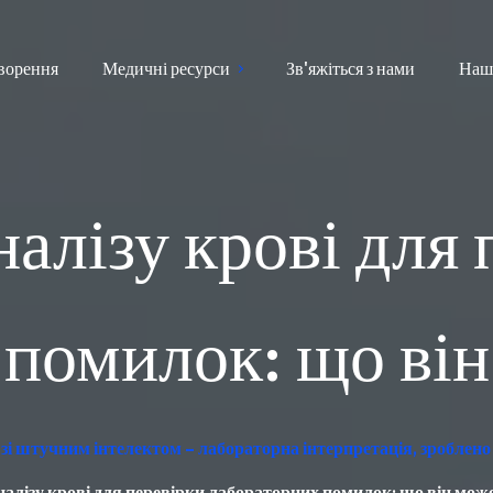
ворення
Медичні ресурси
Зв'яжіться з нами
Наш
налізу крові для 
 помилок: що він
зі штучним інтелектом – лабораторна інтерпретація, зроблено
налізу крові для перевірки лабораторних помилок: що він мож