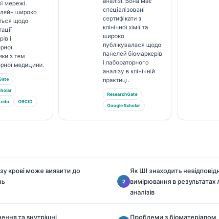
аналізі. Вона має
ї мережі.
спеціалізовані
Кляйн широко
сертифікати з
ться щодо
клінічної хімії та
тації
широко
ів і
публікувалася щодо
рної
панелей біомаркерів
ики з тем
і лабораторного
рної медицини.
аналізу в клінічній
Gate
практиці.
holar
ResearchGate
.edu
ORCID
Google Scholar
зу крові може виявити до
Як ШІ знаходить невідповід
нь
вимірювання в результатах
аналізів
ення та внутрішні
Проблеми з біоматеріалом,