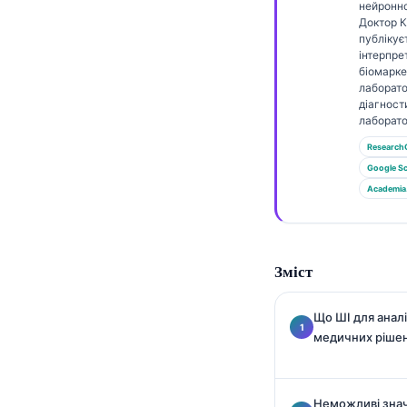
Gàidhlig
нейронно
Доктор 
Euskara
публікує
інтерпре
Македонски јазик
біомаркер
лаборато
Latviešu valoda
діагност
Galego
лаборато
Research
অসমীয়া
Google Sc
සිංහල
Academia
سنڌي
پښتو
Зміст
Slovenčina
Що ШІ для аналі
Hrvatski
медичних ріше
Suomi
Қазақ тілі
Неможливі знач