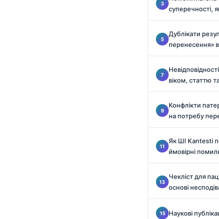
Català
суперечності, я
O‘zbekcha
Дублікати резул
አማርኛ
перенесення» в
Kiswahili
Невідповідності
ភាសាខ្មែរ
віком, статтю т
ဗမာစာ
ไทย
Конфлікти пате
на потребу пер
Tagalog
Tiếng Việt
Як ШІ Kantesti 
ймовірні помил
Bahasa Melayu
മലയാളം
Чекліст для пац
ಕನ್ನಡ
основі несподів
ગુજરાતી
Наукові публіка
தமிழ்