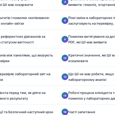
кі ШІ має оскаржити
виявити: гемоліз, згортання
ьтатів і помилки «копіювання-
Різкі зміни в лабораторних п
 онлайн-звітах
заслуговують на перевірку, 
 референтних діапазонів за
Помилки витягування за до
а статусом вагітності
PDF, які ШІ має виявити
рнів між панелями, що вказують
Критичні значення, які ШІ 
евірки
ескалювати
перевіряє лабораторний звіт на
Що ШІ не має робити, якщо
ки
лабораторному аналізі
ієнта перед тим, як діяти на
Робочі процеси клініциста т
аного результату
помилок у лабораторних да
ції та безпечний наступний крок
Часті запитання