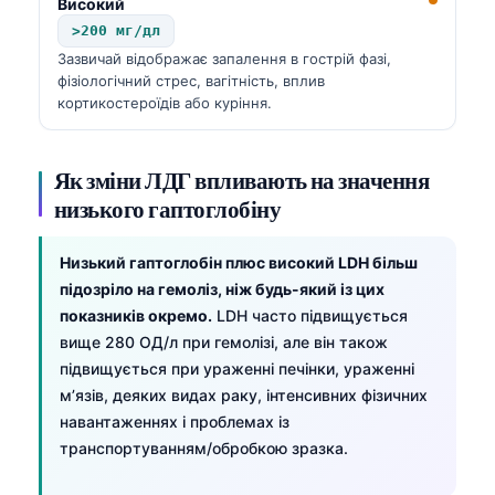
Високий
>200 мг/дл
Зазвичай відображає запалення в гострій фазі,
фізіологічний стрес, вагітність, вплив
кортикостероїдів або куріння.
Як зміни ЛДГ впливають на значення
низького гаптоглобіну
Низький гаптоглобін плюс високий LDH більш
підозріло на гемоліз, ніж будь-який із цих
показників окремо.
LDH часто підвищується
вище 280 ОД/л при гемолізі, але він також
підвищується при ураженні печінки, ураженні
м’язів, деяких видах раку, інтенсивних фізичних
навантаженнях і проблемах із
транспортуванням/обробкою зразка.