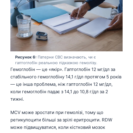
Frysk
Esperanto
Беларуская мова
Татар теле
Кыргызча
ئۇيغۇرچە
Рисунок 6:
Патерни CBC визначають, чи є
гаптоглобін реальною підказкою гемолізу.
Cebuano
Гемоглобін — це «якір». Гаптоглобін 12 мг/дл за
Basa Jawa
стабільного гемоглобіну 14,1 г/дл протягом 5 років
— це інша проблема, ніж гаптоглобін 12 мг/дл,
ພາສາລາວ
коли гемоглобін падає з 14,1 до 10,8 г/дл за 2
Монгол
тижні.
Afrikaans
MCV може зростати при гемолізі, тому що
العربية المغربية
ретикулоцити більші за зрілі еритроцити. RDW
Occitan
може підвищуватися, коли кістковий мозок