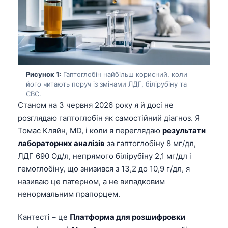
Рисунок 1:
Гаптоглобін найбільш корисний, коли
його читають поруч із змінами ЛДГ, білірубіну та
CBC.
Станом на 3 червня 2026 року я й досі не
розглядаю гаптоглобін як самостійний діагноз. Я
Томас Кляйн, MD, і коли я переглядаю
результати
лабораторних аналізів
за гаптоглобіну 8 мг/дл,
ЛДГ 690 Од/л, непрямого білірубіну 2,1 мг/дл і
гемоглобіну, що знизився з 13,2 до 10,9 г/дл, я
називаю це патерном, а не випадковим
ненормальним прапорцем.
Кантесті – це
Платформа для розшифровки