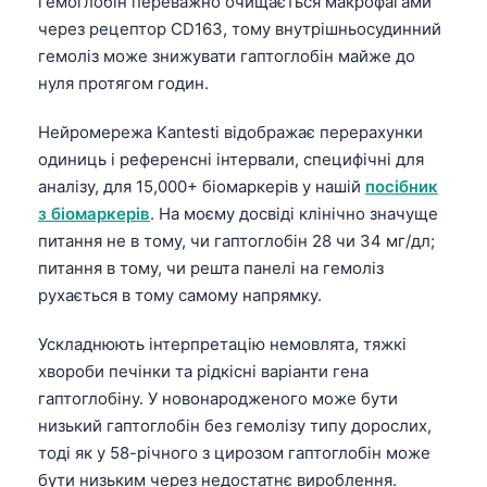
гемоглобін переважно очищається макрофагами
через рецептор CD163, тому внутрішньосудинний
гемоліз може знижувати гаптоглобін майже до
нуля протягом годин.
Нейромережа Kantesti відображає перерахунки
одиниць і референсні інтервали, специфічні для
аналізу, для 15,000+ біомаркерів у нашій
посібник
з біомаркерів
. На моєму досвіді клінічно значуще
питання не в тому, чи гаптоглобін 28 чи 34 мг/дл;
питання в тому, чи решта панелі на гемоліз
рухається в тому самому напрямку.
Ускладнюють інтерпретацію немовлята, тяжкі
хвороби печінки та рідкісні варіанти гена
гаптоглобіну. У новонародженого може бути
низький гаптоглобін без гемолізу типу дорослих,
тоді як у 58-річного з цирозом гаптоглобін може
бути низьким через недостатнє вироблення.