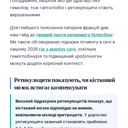
голодування, хвороби або дегідратації без
гемолізу, тож гаптоглобін і ретикулоцити стають
вирішальними.
Для глибшого пояснення патернів фракцій див.
наш гайд до
прямий проти непрямого білірубіну
.
Ми також обговорюємо підказки пігменту в сечі в
нашому 2026
гід з аналізу сечі
, оскільки
гемоглобінурія та підвищений уробіліноген
можуть додати корисний контекст.
Ретикулоцити показують, чи кістковий
мозок встигає компенсувати
Високий підрахунок ретикулоцитів показує, що
кістковий мозок відповідає на анемію,
вивільняючи молоді еритроцити.
У дорослих
ретикулоцити зазвичай становлять приблизно