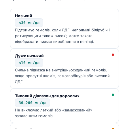
Низький
<30 мг/дл
Підтримує гемоліз, коли ЛДГ, непрямий білірубін і
ретикулоцити також високі; може також
відображати низьке вироблення в печінці.
Дуже низький
<10 мг/дл
Сильна підказка на внутрішньосудинний гемоліз,
якщо присутні анемія, гемоглобінурія або високий
ЛДГ.
Типовий діапазон для дорослих
30–200 мг/дл
Не виключає легкий або «замаскований»
запаленням гемоліз.