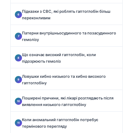
Підказки з CBC, які роблять гаптоглобін більш
переконливим
Патерни внутрішньосудинного та позасудинного
гемолізу
Що означає високий гаптоглобін, коли
підозрюють гемоліз
Ловушки хибно низького та хибно високого
гаптоглобіну
Поширені причини, які лікарі розглядають після
виявлення низького гаптоглобіну
Коли аномальний гаптоглобін потребує
термінового перегляду