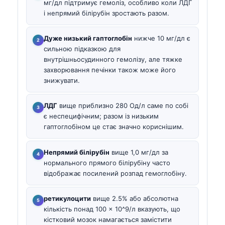
мг/дл підтримує гемоліз, особливо коли ЛДГ
і непрямий білірубін зростають разом.
Дуже низький гаптоглобін
нижче 10 мг/дл є
сильною підказкою для
внутрішньосудинного гемолізу, але тяжке
захворювання печінки також може його
знижувати.
ЛДГ
вище приблизно 280 Од/л саме по собі
є неспецифічним; разом із низьким
гаптоглобіном це стає значно кориснішим.
Непрямий білірубін
вище 1,0 мг/дл за
нормального прямого білірубіну часто
відображає посилений розпад гемоглобіну.
ретикулоцити
вище 2.5% або абсолютна
кількість понад 100 × 10^9/л вказують, що
кістковий мозок намагається замістити