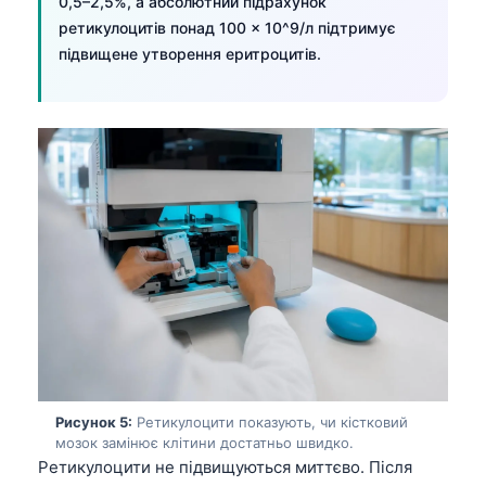
0,5–2,5%, а абсолютний підрахунок
ретикулоцитів понад 100 × 10^9/л підтримує
підвищене утворення еритроцитів.
Рисунок 5:
Ретикулоцити показують, чи кістковий
мозок замінює клітини достатньо швидко.
Ретикулоцити не підвищуються миттєво. Після