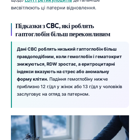
висвітлюють ці патерни відновлення.
Підказки з CBC, які роблять
гаптоглобін більш переконливим
Дані CBC роблять низький гаптоглобін більш
правдоподібним, коли гемоглобін і гематокрит
знижуються, RDW зростає, а еритроцитарні
індекси вказують на стрес або аномальну
форму клітин.
Падіння гемоглобіну нижче
приблизно 12 г/дл у жінок або 13 г/дл у чоловіків
заслуговує на огляд за патерном.
Norsk bokmål
Ślōnskŏ gŏdka