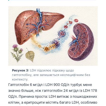
Рисунок 3:
LDH підсилює підказку щодо
гаптоглобіну, але залишається неспецифічним без
контексту.
Гаптоглобін 6 мг/дл і LDH 900 ОД/л турбує мене
значно більше, ніж гаптоглобін 24 мг/дл із LDH 178
ОД/л. Причина проста: LDH витікає з пошкоджених
клітин, а еритроцити містять багато LDH, особливо