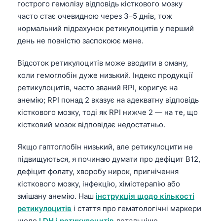
гострого гемолізу відповідь кісткового мозку
часто стає очевидною через 3–5 днів, тож
нормальний підрахунок ретикулоцитів у перший
день не повністю заспокоює мене.
Відсоток ретикулоцитів може вводити в оману,
коли гемоглобін дуже низький. Індекс продукції
ретикулоцитів, часто званий RPI, коригує на
анемію; RPI понад 2 вказує на адекватну відповідь
кісткового мозку, тоді як RPI нижче 2 — на те, що
кістковий мозок відповідає недостатньо.
Якщо гаптоглобін низький, але ретикулоцити не
підвищуються, я починаю думати про дефіцит B12,
дефіцит фолату, хворобу нирок, пригнічення
кісткового мозку, інфекцію, хіміотерапію або
змішану анемію. Наш
інструкція щодо кількості
ретикулоцитів
і стаття про гематологічні маркери
щодо
LDH і ретикулоцитів
детальніше