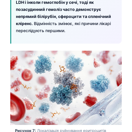
LDH і інколи гемоглобін у сечі, тоді як
Català
позасудинний гемоліз часто демонструє
O‘zbekcha
непрямий білірубін, сфероцити та спленічний
кліренс.
Відмінність змінює, які причини лікарі
አማርኛ
переслідують першими.
Kiswahili
ភាសាខ្មែរ
ဗမာစာ
ไทย
Tagalog
Tiếng Việt
Bahasa Melayu
മലയാളം
ಕನ್ನಡ
ગુજરાતી
Рисунок 7:
Локалізація руйнування еритроцитів
தமிழ்