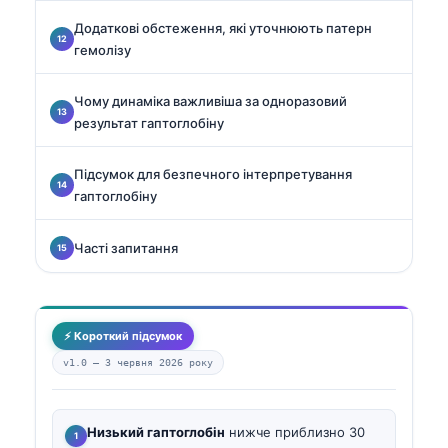
Додаткові обстеження, які уточнюють патерн
гемолізу
Чому динаміка важливіша за одноразовий
результат гаптоглобіну
Підсумок для безпечного інтерпретування
гаптоглобіну
Часті запитання
⚡ Короткий підсумок
v1.0 —
3 червня 2026 року
Низький гаптоглобін
нижче приблизно 30