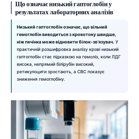
Що означає низький гаптоглобін у
результатах лабораторних аналізів
Низький гаптоглобін означає, що вільний
гемоглобін виводиться з кровотоку швидше,
ніж печінка може відновити білок-зв’язувач.
У
практичній розшифровка аналізу крові низький
гаптоглобін стає підказкою на гемоліз, коли ЛДГ
висока, непрямий білірубін високий,
ретикулоцити зростають, а CBC показує
зниження гемоглобіну.