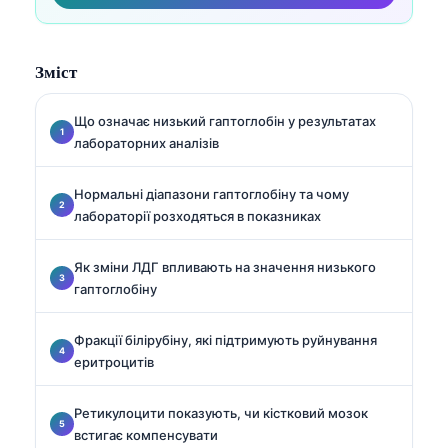
Зміст
Що означає низький гаптоглобін у результатах
лабораторних аналізів
Нормальні діапазони гаптоглобіну та чому
лабораторії розходяться в показниках
Як зміни ЛДГ впливають на значення низького
гаптоглобіну
Фракції білірубіну, які підтримують руйнування
еритроцитів
Ретикулоцити показують, чи кістковий мозок
встигає компенсувати