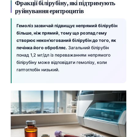
Фракції білірубіну, які підтримують
руйнування еритроцитів
Гемоліз зазвичай підвищує непрямий білірубін
більше, ніж прямий, тому що розпад гему
створює некон’югований білірубін до того, як
печінка його обробляє.
Загальний білірубін
понад 1,2 мг/дл із переважанням непрямого
білірубіну може відповідати гемолізу, коли
гаптоглобін низький.