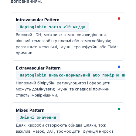
доповненням.
日本語
Eesti
Intravascular Pattern
Azərbaycan dili
Haptoglobin часто <10 мг/дл
Bosanski
Високий LDH, можливе темне сечовиділення,
вільний гемоглобін у плазмі або гемоглобінурія;
Svenska
розгляньте механічні, імунні, трансфузійні або TMA-
причини.
Српски језик
Íslenska
Extravascular Pattern
Հայերեն
Haptoglobin низько-нормальний або помірно низьк
Непрямий білірубін, ретикулоцитоз і сфероцити
Bahasa Indonesia
можуть домінувати; імунні та спадкові причини
हिन्दी
стають імовірнішими.
Nederlands
Mixed Pattern
Dansk
Змінні значення
Български
Деякі хвороби створюють обидва шляхи, тож
важливі мазок, DAT, тромбоцити, функція нирок і
فارسی