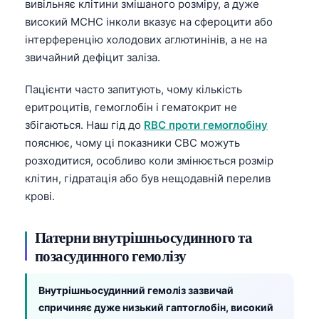
Gàidhlig
вивільняє клітини змішаного розміру, а дуже
високий MCHC інколи вказує на сфероцити або
Euskara
інтерференцію холодових аглютинінів, а не на
Македонски јазик
звичайний дефіцит заліза.
Latviešu valoda
Пацієнти часто запитують, чому кількість
Galego
еритроцитів, гемоглобін і гематокрит не
অসমীয়া
збігаються. Наш гід до
RBC проти гемоглобіну
සිංහල
пояснює, чому ці показники CBC можуть
розходитися, особливо коли змінюється розмір
سنڌي
клітин, гідратація або був нещодавній перелив
پښتو
крові.
Патерни внутрішньосудинного та
Slovenčina
позасудинного гемолізу
Hrvatski
Suomi
Внутрішньосудинний гемоліз зазвичай
Қазақ тілі
спричиняє дуже низький гаптоглобін, високий