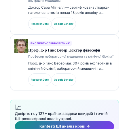
внутрішня медицина
Доктор Сара Мітчелл — сертифікована лікарка-
патологоанатом із понад 18 років досвіду в
лабораторній медицині та діагностичному аналізі.
Вона має спеціалізовані сертифікати з клінічної
ResearchGate
Google Scholar
хімії та широко публікувалася щодо панелей
біомаркерів і лабораторного аналізу в клінічній
практиці.
ЕКСПЕРТ-СПІВРОБІТНИК
Проф. д-р Ганс Вебер, доктор філософії
Професор лабораторної медицини та клінічної біохімії
Проф. д-р Ганс Вебер має 30+ років експертизи в
клінічній біохімії, лабораторній медицині та
дослідженнях біомаркерів. Колишній президент
Німецького товариства клінічної хімії, він
ResearchGate
Google Scholar
спеціалізується на аналізі діагностичних панелей,
стандартизації біомаркерів і лабораторній
медицині, підсиленій ШІ.
📈
Довіряють у 127+ країнах завдяки швидкій і точній
ШІ-розшифровці аналізу крові.
Kantesti ШІ аналіз крові →