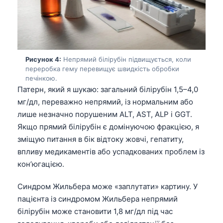
Рисунок 4:
Непрямий білірубін підвищується, коли
переробка гему перевищує швидкість обробки
печінкою.
Патерн, який я шукаю: загальний білірубін 1,5–4,0
мг/дл, переважно непрямий, із нормальним або
лише незначно порушеним ALT, AST, ALP і GGT.
Якщо прямий білірубін є домінуючою фракцією, я
зміщую питання в бік відтоку жовчі, гепатиту,
впливу медикаментів або успадкованих проблем із
кон’югацією.
Синдром Жильбера може «заплутати» картину. У
пацієнта із синдромом Жильбера непрямий
білірубін може становити 1,8 мг/дл під час