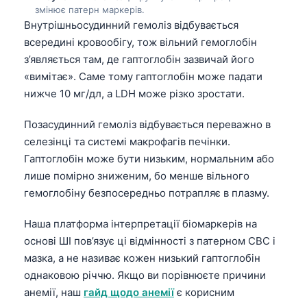
змінює патерн маркерів.
తెలుగు
Внутрішньосудинний гемоліз відбувається
всередині кровообігу, тож вільний гемоглобін
मराठी
з’являється там, де гаптоглобін зазвичай його
اردو
«вимітає». Саме тому гаптоглобін може падати
বাংলা
нижче 10 мг/дл, а LDH може різко зростати.
Shqip
Позасудинний гемоліз відбувається переважно в
Magyar
селезінці та системі макрофагів печінки.
Slovenščina
Гаптоглобін може бути низьким, нормальним або
лише помірно зниженим, бо менше вільного
한국어
гемоглобіну безпосередньо потрапляє в плазму.
Polski
Наша платформа інтерпретації біомаркерів на
Lietuvių kalba
основі ШІ пов’язує ці відмінності з патерном CBC і
Русский
мазка, а не називає кожен низький гаптоглобін
ქართული
однаковою річчю. Якщо ви порівнюєте причини
Čeština
анемії, наш
гайд щодо анемії
є корисним