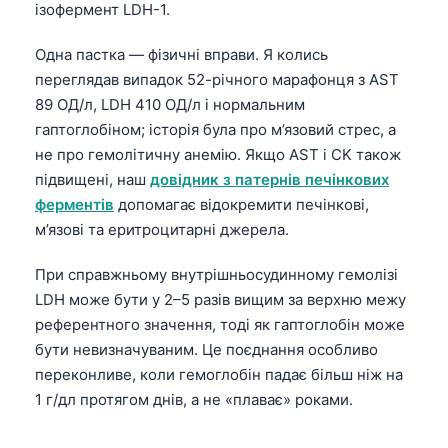
ізофермент LDH-1.
Одна пастка — фізичні вправи. Я колись
переглядав випадок 52-річного марафонця з AST
89 ОД/л, LDH 410 ОД/л і нормальним
гаптоглобіном; історія була про м’язовий стрес, а
не про гемолітичну анемію. Якщо AST і CK також
підвищені, наш
довідник з патернів печінкових
ферментів
допомагає відокремити печінкові,
м’язові та еритроцитарні джерела.
При справжньому внутрішньосудинному гемолізі
LDH може бути у 2–5 разів вищим за верхню межу
референтного значення, тоді як гаптоглобін може
бути невизначуваним. Це поєднання особливо
переконливе, коли гемоглобін падає більш ніж на
1 г/дл протягом днів, а не «плаває» роками.