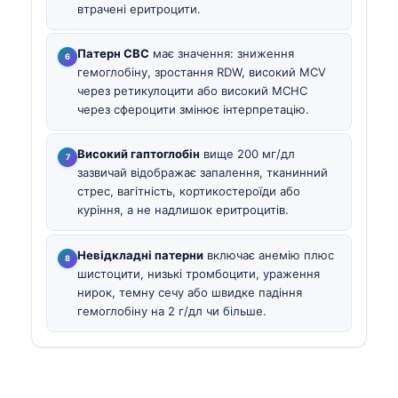
втрачені еритроцити.
Патерн CBC
має значення: зниження
гемоглобіну, зростання RDW, високий MCV
через ретикулоцити або високий MCHC
через сфероцити змінює інтерпретацію.
Високий гаптоглобін
вище 200 мг/дл
зазвичай відображає запалення, тканинний
стрес, вагітність, кортикостероїди або
куріння, а не надлишок еритроцитів.
Невідкладні патерни
включає анемію плюс
шистоцити, низькі тромбоцити, ураження
нирок, темну сечу або швидке падіння
гемоглобіну на 2 г/дл чи більше.