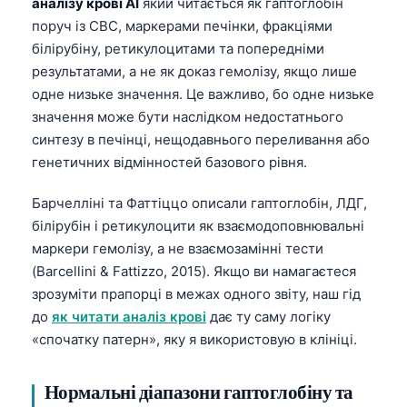
аналізу крові AI
який читається як гаптоглобін
поруч із CBC, маркерами печінки, фракціями
білірубіну, ретикулоцитами та попередніми
результатами, а не як доказ гемолізу, якщо лише
одне низьке значення. Це важливо, бо одне низьке
значення може бути наслідком недостатнього
синтезу в печінці, нещодавнього переливання або
генетичних відмінностей базового рівня.
Барчелліні та Фаттіццо описали гаптоглобін, ЛДГ,
білірубін і ретикулоцити як взаємодоповнювальні
маркери гемолізу, а не взаємозамінні тести
(Barcellini & Fattizzo, 2015). Якщо ви намагаєтеся
зрозуміти прапорці в межах одного звіту, наш гід
до
як читати аналіз крові
дає ту саму логіку
«спочатку патерн», яку я використовую в клініці.
Нормальні діапазони гаптоглобіну та