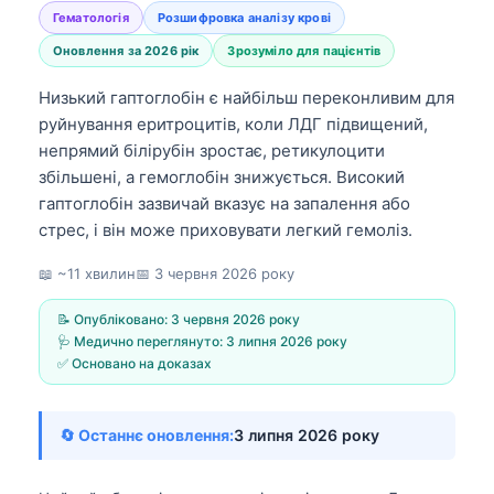
Гематологія
Розшифровка аналізу крові
Оновлення за 2026 рік
Зрозуміло для пацієнтів
Низький гаптоглобін є найбільш переконливим для
руйнування еритроцитів, коли ЛДГ підвищений,
непрямий білірубін зростає, ретикулоцити
збільшені, а гемоглобін знижується. Високий
гаптоглобін зазвичай вказує на запалення або
стрес, і він може приховувати легкий гемоліз.
📖 ~11 хвилин
📅
3 червня 2026 року
📝 Опубліковано:
3 червня 2026 року
🩺 Медично переглянуто:
3 липня 2026 року
✅ Основано на доказах
🔄 Останнє оновлення:
3 липня 2026 року