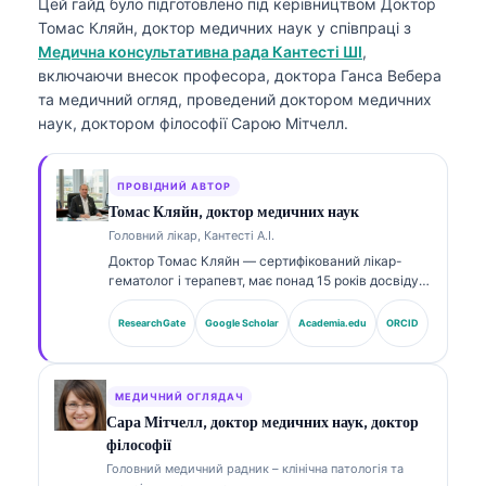
Цей гайд було підготовлено під керівництвом
Доктор
Томас Кляйн, доктор медичних наук
у співпраці з
Медична консультативна рада Кантесті ШІ
,
включаючи внесок професора, доктора Ганса Вебера
та медичний огляд, проведений доктором медичних
наук, доктором філософії Сарою Мітчелл.
ПРОВІДНИЙ АВТОР
Томас Кляйн, доктор медичних наук
Головний лікар, Кантесті А.І.
Доктор Томас Кляйн — сертифікований лікар-
гематолог і терапевт, має понад 15 років досвіду в
лабораторній медицині та AI-асистованому
клінічному аналізі. Як головний медичний
ResearchGate
Google Scholar
Academia.edu
ORCID
директор (Chief Medical Officer) у Kantesti AI він
здійснює клінічний нагляд за медичною точністю
власної нейронної мережі. Доктор Кляйн широко
публікується щодо інтерпретації біомаркерів і
МЕДИЧНИЙ ОГЛЯДАЧ
лабораторної діагностики з тем лабораторної
Сара Мітчелл, доктор медичних наук, доктор
медицини.
філософії
Головний медичний радник – клінічна патологія та