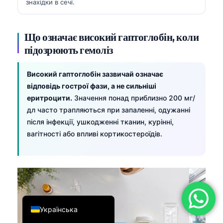
знахідки в сечі.
简体中文
Română
Що означає високий гаптоглобін, коли
Türkçe
підозрюють гемоліз
Ελληνικά
Високий гаптоглобін зазвичай означає
Português
відповідь гострої фази, а не сильніші
Español
еритроцити.
Значення понад приблизно 200 мг/
дл часто трапляються при запаленні, одужанні
Italiano
після інфекції, ушкодженні тканин, курінні,
עִבְרִית
вагітності або впливі кортикостероїдів.
Français
العربية
Deutsch
English
Українська