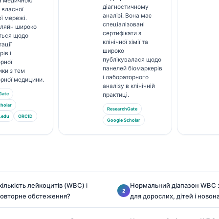
за медичною
діагностичному
 власної
аналізі. Вона має
ї мережі.
спеціалізовані
Кляйн широко
сертифікати з
ться щодо
клінічної хімії та
тації
широко
ів і
публікувалася щодо
рної
панелей біомаркерів
ики з тем
і лабораторного
рної медицини.
аналізу в клінічній
Gate
практиці.
holar
ResearchGate
.edu
ORCID
Google Scholar
ількість лейкоцитів (WBC) і
Нормальний діапазон WBC з
повторне обстеження?
для дорослих, дітей і ново