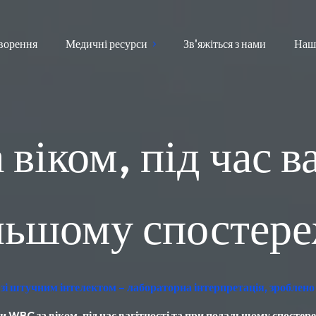
ворення
Медичні ресурси
Зв'яжіться з нами
Наш
іком, під час ва
льшому спостере
зі штучним інтелектом – лабораторна інтерпретація, зроблено
 WBC за віком, під час вагітності та при подальшому спостер