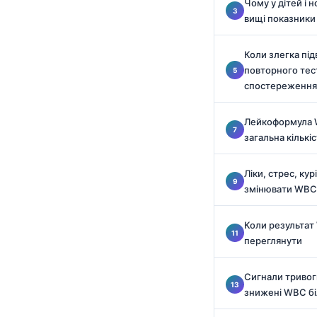
Чому у дітей і
Català
вищі показник
O‘zbekcha
Коли злегка пі
አማርኛ
повторного тес
Kiswahili
спостереження
ភាសាខ្មែរ
Лейкоформула 
ဗမာစာ
загальна кількі
ไทย
Ліки, стрес, ку
Tagalog
змінювати WBC
Tiếng Việt
Bahasa Melayu
Коли результат
переглянути
മലയാളം
ಕನ್ನಡ
Сигнали тривоги
ગુજરાતી
знижені WBC б
தமிழ்