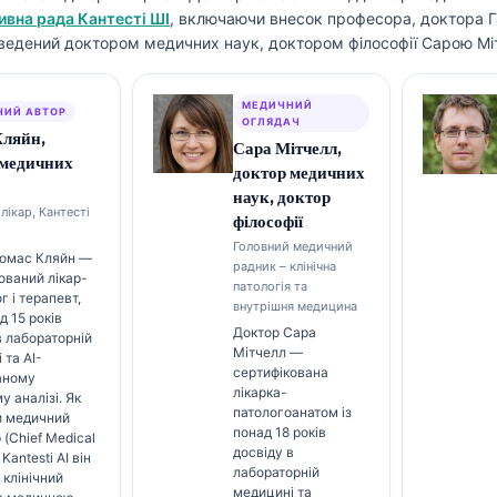
вна рада Кантесті ШІ
, включаючи внесок професора, доктора Г
ведений доктором медичних наук, доктором філософії Сарою Мі
МЕДИЧНИЙ
НИЙ АВТОР
ОГЛЯДАЧ
Кляйн,
Сара Мітчелл,
 медичних
доктор медичних
наук, доктор
лікар, Кантесті
філософії
Головний медичний
Томас Кляйн —
радник – клінічна
ований лікар-
патологія та
г і терапевт,
внутрішня медицина
д 15 років
Доктор Сара
в лабораторній
Мітчелл —
 та AI-
сертифікована
аному
лікарка-
у аналізі. Як
патологоанатом із
й медичний
понад 18 років
 (Chief Medical
досвіду в
 Kantesti AI він
лабораторній
 клінічний
медицині та