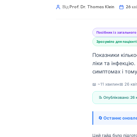
Від Prof. Dr. Thomas Klein
26 кв
Посібник із загального
Зрозуміло для пацієнті
Показники кількос
ліки та інфекцію
симптомах і тому
📖 ~11 хвилин
📅
26 кві
📝 Опубліковано:
26 
🔄 Останнє оновл
Norsk bokmål
Ślōnskŏ gŏdka
Цей гайд було підго