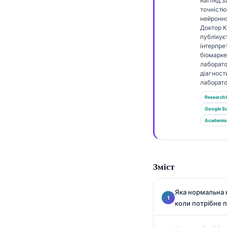
Gàidhlig
нагляд 
точністю
Euskara
нейронно
Доктор 
Македонски јазик
публікує
інтерпре
Latviešu valoda
біомаркер
лаборато
Galego
діагност
лаборато
অসমীয়া
Research
සිංහල
Google Sc
سنڌي
Academia
پښتو
Зміст
Slovenčina
Hrvatski
Яка нормальна к
Suomi
коли потрібне 
Қазақ тілі