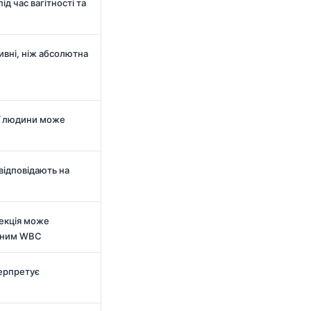
д час вагітності та
вні, ніж абсолютна
ої людини може
відповідають на
фекція може
ьним WBC
терпретує