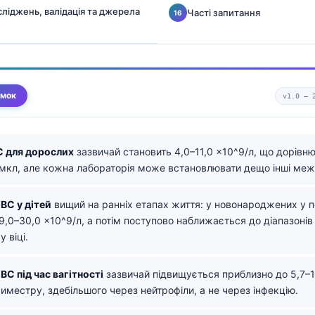
ліджень, валідація та джерела
Часті запитання
умок
v1.0 —
 для дорослих
зазвичай становить 4,0–11,0 ×10^9/л, що дорівн
/мкл, але кожна лабораторія може встановлювати дещо інші межі
BC у дітей
вищий на ранніх етапах життя: у новонароджених у 
9,0–30,0 ×10^9/л, а потім поступово наближається до діапазонів
 віці.
BC під час вагітності
зазвичай підвищується приблизно до 5,7–1
иместру, здебільшого через нейтрофіли, а не через інфекцію.