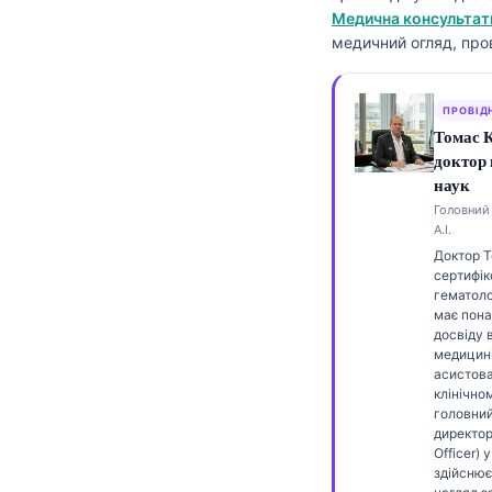
Медична консультати
Frysk
медичний огляд, про
Esperanto
Беларуская мова
ПРОВІД
Татар теле
Томас 
доктор
Кыргызча
наук
ئۇيغۇرچە
Головний 
А.І.
Cebuano
Доктор 
Basa Jawa
сертифік
гематоло
ພາສາລາວ
має пона
досвіду 
Монгол
медицині
асистов
Afrikaans
клінічном
головни
العربية المغربية
директор
Officer) у
Occitan
здійснює