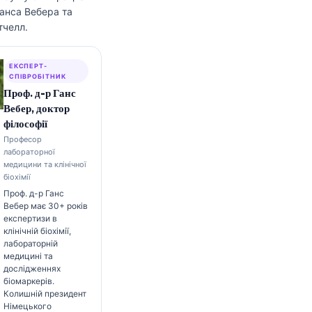
анса Вебера та
тчелл.
ЕКСПЕРТ-
СПІВРОБІТНИК
Проф. д-р Ганс
Вебер, доктор
філософії
Професор
лабораторної
медицини та клінічної
біохімії
Проф. д-р Ганс
Вебер має 30+ років
експертизи в
клінічній біохімії,
лабораторній
медицині та
дослідженнях
біомаркерів.
Колишній президент
Німецького