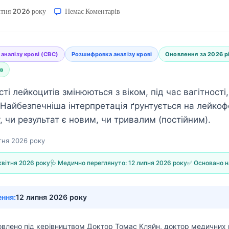
ітня 2026 року
Немає Коментарів
 аналізу крові (CBC)
Розшифровка аналізу крові
Оновлення за 2026 р
в
ті лейкоцитів змінюються з віком, під час вагітності,
. Найбезпечніша інтерпретація ґрунтується на лейкоф
, чи результат є новим, чи тривалим (постійним).
тня 2026 року
квітня 2026 року
🩺 Медично переглянуто:
12 липня 2026 року
✅ Основано н
ення:
12 липня 2026 року
товлено під керівництвом
Доктор Томас Кляйн, доктор медичних 