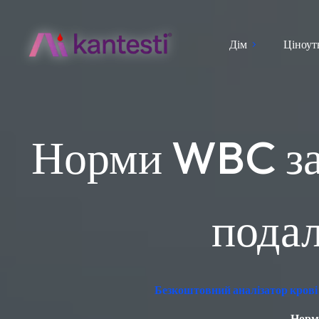
Дім
Ціноут
Норми WBC за в
пода
Безкоштовний аналізатор крові 
Норми