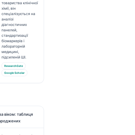
товариства клінічної
хімії, він
спеціалізується на
аналізі
діагностичних
панелей,
стандартизації
біомаркерів і
лабораторній
медицині,
підсиленій ШІ.
ResearchGate
Google Scholar
а віком: таблиця
народжених