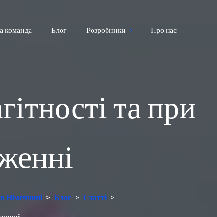
а команда
Блог
Розробники
Про нас
гітності та при
женні
 в Німеччині
>
Блог
>
Статті
>
еженні