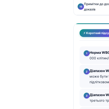
Примітки до дос
తెలుగు
доказів
मराठी
اردو
বাংলা
⚡ Короткий підс
Shqip
Magyar
Норма WBC
Slovenščina
000 клітин
한국어
Діапазон W
Polski
може бути 
Lietuvių kalba
підлітковому
Русский
Діапазон W
ქართული
третього тр
Čeština