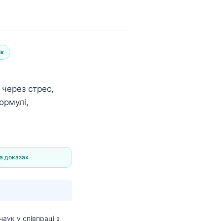
ік
 через стрес,
ормулі,
а доказах
наук
у співпраці з