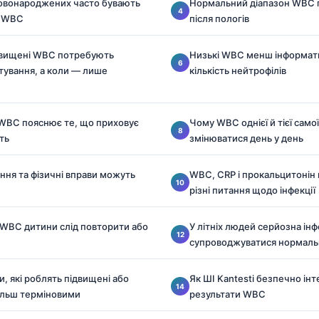
 новонароджених часто бувають
Нормальний діапазон WBC пі
и WBC
після пологів
двищені WBC потребують
Низькі WBC менш інформати
тування, а коли — лише
кількість нейтрофілів
WBC пояснює те, що приховує
Чому WBC однієї й тієї сам
сть
змінюватися день у день
ріння та фізичні вправи можуть
WBC, CRP і прокальцитонін 
різні питання щодо інфекції
 WBC дитини слід повторити або
У літніх людей серйозна ін
супроводжуватися нормал
, які роблять підвищені або
Як ШІ Kantesti безпечно ін
ільш терміновими
результати WBC