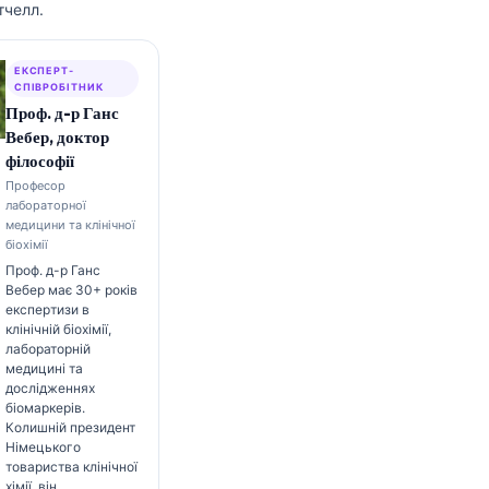
тчелл.
ЕКСПЕРТ-
СПІВРОБІТНИК
Проф. д-р Ганс
Вебер, доктор
філософії
Професор
лабораторної
медицини та клінічної
біохімії
Проф. д-р Ганс
Вебер має 30+ років
експертизи в
клінічній біохімії,
лабораторній
медицині та
дослідженнях
біомаркерів.
Колишній президент
Німецького
товариства клінічної
хімії, він