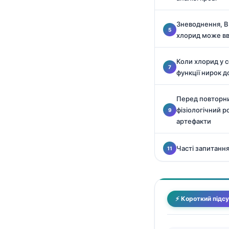
Català
Зневоднення, BU
O‘zbekcha
хлорид може вв
አማርኛ
Kiswahili
Коли хлорид у се
функції нирок 
ភាសាខ្មែរ
ဗမာစာ
Перед повторним
ไทย
фізіологічний р
артефакти
Tagalog
Tiếng Việt
Часті запитанн
Bahasa Melayu
മലയാളം
ಕನ್ನಡ
⚡ Короткий підс
ગુજરાતી
தமிழ்