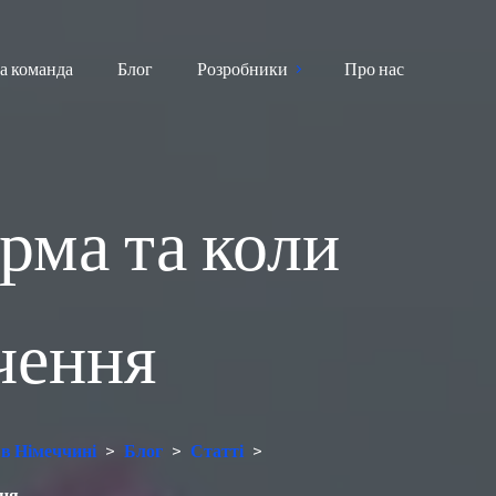
а команда
Блог
Розробники
Про нас
рма та коли
чення
 в Німеччині
>
Блог
>
Статті
>
ння