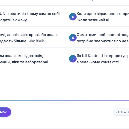
N, креатинін і чому сам по собі
Коли одне відхилення хлор
одити в оману
і коли зазвичай ні
чі, аналіз газів крові або аналіз
Симптоми, небезпечні поєд
додають більше, ніж BMP
потрібно звернутися по не
 аналізом: гідратація,
Як ШІ Kantesti інтерпретує
озчин, ліки та лабораторні
в реальному контексті
я
умок
v1.0 —