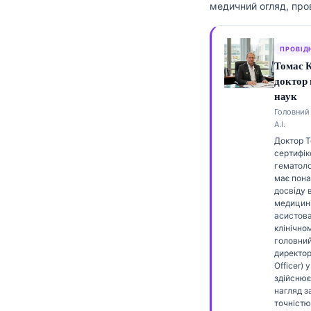
медичний огляд, про
Frysk
Esperanto
ПРОВІД
Беларуская мова
Томас 
доктор
Татар теле
наук
Кыргызча
Головний 
А.І.
ئۇيغۇرچە
Доктор 
Cebuano
сертифік
гематоло
Basa Jawa
має пона
досвіду 
ພາສາລາວ
медицині
асистов
Монгол
клінічном
головни
Afrikaans
директор
العربية المغربية
Officer) у
здійснює
Occitan
нагляд 
точністю