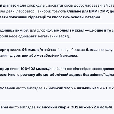
й діапазон
для хлориду в сироватці крові дорослих зазвичай ст
хоча деякі лабораторії використовують
Спільне для BMP і CMP; д
вати показники гідратації та кислотно-основні патерни.
.
одиниць виміру
: для хлориду,
ммоль/л і мЕкв/л — це одне й те 
орид несе одинарний негативний заряд.
лорид
нижче
96 ммоль/л
найчастіше відображає
блювання, шлу
ання, діуретики або метаболічний алкалоз
.
лорид
вище
106–108 ммоль/л
найчастіше відповідає
зневоднення
зіологічного розчину або метаболічний ацидоз без аніонної щіл
блювання
часто виглядає як
низький хлор + низький калій + CO
іареї
часто виглядає як
високий хлор + CO2 нижче 22 ммоль/л
.