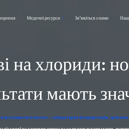
ворення
Медичні ресурси
Зв'яжіться з нами
Наш
ві на хлориди: но
льтати мають зна
зі штучним інтелектом – лабораторна інтерпретація, зроблено
аліз крові на хлориди: норма та коли результати мають значе