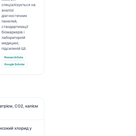
спеціалізується на
аналізі
діагностичних
панелей,
стандартизації
біомаркерів і
лабораторній
медицині,
підсиленій ШІ.
ResearchGate
Google Scholar
атрієм, CO2, калієм
исокий хлорид у