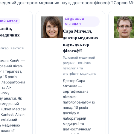
ведений доктором медичних наук, доктором філософії Сарою Мі
МЕДИЧНИЙ
НИЙ АВТОР
ОГЛЯДАЧ
Кляйн,
Сара Мітчелл,
 медичних
доктор медичних
наук, доктор
лікар, Кантесті
філософії
Головний медичний
Томас Кляйн —
радник – клінічна
ований лікар-
патологія та
г і терапевт,
внутрішня медицина
д 15 років
Доктор Сара
в лабораторній
Мітчелл —
 та AI-
сертифікована
аному
лікарка-
у аналізі. Як
патологоанатом із
й медичний
понад 18 років
 (Chief Medical
досвіду в
 Kantesti AI він
лабораторній
 клінічний
медицині та
за медичною
діагностичному
 власної