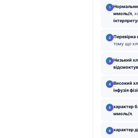
Нормальни
తెలుగు
ммоль/л
, 
मराठी
інтерпрету
اردو
Перевірка 
বাংলা
тому що хл
Shqip
Magyar
Низький х
відсмоктув
Slovenščina
한국어
Високий х
інфузія фі
Polski
Lietuvių kalba
характер 
Русский
ммоль/л
.
ქართული
характер д
Čeština