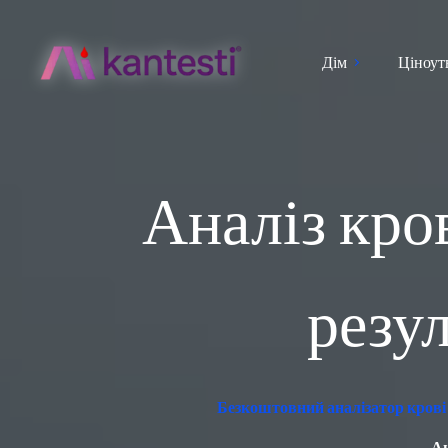
Дім
Ціноут
Аналіз кро
резу
Безкоштовний аналізатор крові 
Ан