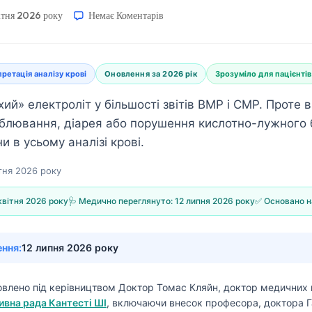
ітня 2026 року
Немає Коментарів
претація аналізу крові
Оновлення за 2026 рік
Зрозуміло для пацієнтів
ий» електроліт у більшості звітів BMP і CMP. Проте ві
 блювання, діарея або порушення кислотно-лужного
и в усьому аналізі крові.
тня 2026 року
квітня 2026 року
🩺 Медично переглянуто:
12 липня 2026 року
✅ Основано н
ення:
12 липня 2026 року
товлено під керівництвом
Доктор Томас Кляйн, доктор медичних 
вна рада Кантесті ШІ
, включаючи внесок професора, доктора Г