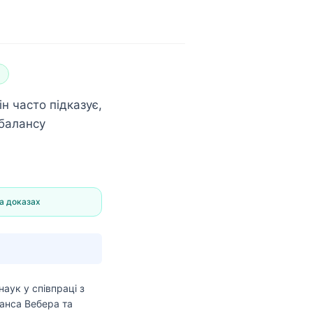
н часто підказує,
 балансу
а доказах
наук
у співпраці з
анса Вебера та