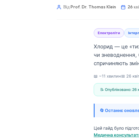
Від Prof. Dr. Thomas Klein
26 кв
Електроліти
Інтер
Хлорид — це «тих
чи зневоднення,
спричиняють змін
📖 ~11 хвилин
📅
26 кві
📝 Опубліковано:
26 
🔄 Останнє оновл
Norsk bokmål
Цей гайд було підго
Медична консультати
Ślōnskŏ gŏdka