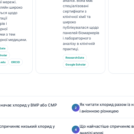
аналізі. Вона має
ї мережі.
спеціалізовані
Кляйн широко
сертифікати з
ться щодо
клінічної хімії та
тації
широко
ів і
публікувалася щодо
рної
панелей біомаркерів
ики з тем
і лабораторного
рної медицини.
аналізу в клінічній
Gate
практиці.
holar
ResearchGate
.edu
ORCID
Google Scholar
Як читати хлорид разом із н
значає хлорид у BMP або CMP
і аніонною різницею
спричиняє низький хлорид у
Що найчастіше спричиняє в
аналізі крові