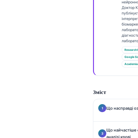
Gàidhlig
нейронно
Доктор 
Euskara
публікує
інтерпре
Македонски јазик
біомаркер
лаборато
Latviešu valoda
діагност
Galego
лаборато
Research
অসমীয়া
Google Sc
සිංහල
Academia
سنڌي
پښتو
Зміст
Slovenčina
Що насправді о
Hrvatski
Suomi
Що найчастіше 
Қазақ тілі
аналізі крові