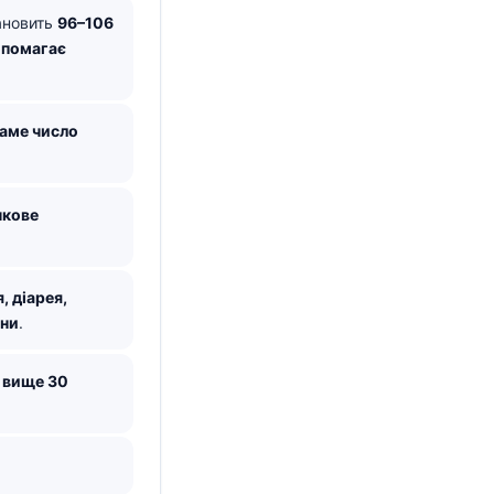
ановить
96–106
опомагає
саме число
нкове
, діарея,
ини
.
2 вище 30