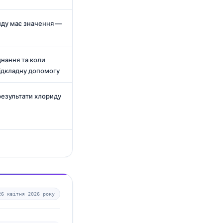
иду має значення —
нання та коли
відкладну допомогу
 результати хлориду
26 квітня 2026 року