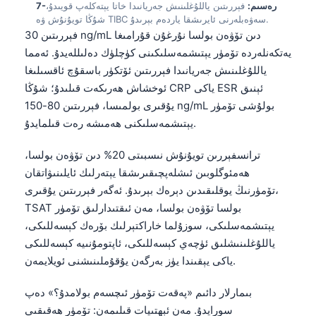
7-رەسىم:
فېررىتىن ياللۇغلىنىش جەريانىدا خاتا يېتەكلەپ قويىدۇ،
شۇڭا تويۇنۇش ۋە TIBC سەۋەبلەرنى ئايرىشقا ياردەم بېرىدۇ.
తెలుగు
فېررىتىن 30 ng/mL دىن تۆۋەن بولسا نۇرغۇن قۇرامىغا
मराठी
يەتكەنلەردە تۆمۈر يېتىشمەسلىكىنى كۈچلۈك دەلىللەيدۇ. ئەمما
اردو
ياللۇغلىنىش جەريانىدا فېررىتىن ئۆتكۈر باسقۇچ ئاقسىلىغا
ئوخشاش ھەرىكەت قىلىدۇ؛ شۇڭا CRP ياكى ESR ئېنىق
বাংলা
يۇقىرى بولمىسا، فېررىتىن 80-150 ng/mL بولۇشى تۆمۈر
Shqip
يېتىشمەسلىكنى ھەمىشە رەت قىلمايدۇ.
Magyar
ترانسفېررىن تويۇنۇش نىسبىتى 20% دىن تۆۋەن بولسا،
Slovenščina
ھەمئوگلوبىن ئىشلەپچىقىرىشقا يېتەرلىك ئايلىنىۋاتقان
한국어
تۆمۈرنىڭ يوقلىقىدىن دېرەك بېرىدۇ. ئەگەر فېررىتىن يۇقىرى،
Polski
TSAT بولسا تۆۋەن بولسا، مەن ئىقتىدارلىق تۆمۈر
يېتىشمەسلىكى، سوزۇلما خاراكتېرلىك بۆرەك كېسەللىكى،
Lietuvių kalba
ياللۇغلىنىشلىق ئۈچەي كېسەللىكى، ئاپتومۇنىيە كېسەللىكى
Русский
ياكى يېقىندا يۈز بەرگەن يۇقۇملىنىشنى ئويلايمەن.
ქართული
بىمارلار دائىم «پەقەت تۆمۈر ئىچسەم بولامدۇ؟» دەپ
Čeština
سورايدۇ. مەن ئېھتىيات قىلىمەن: تۆمۈر ھەقىقىي