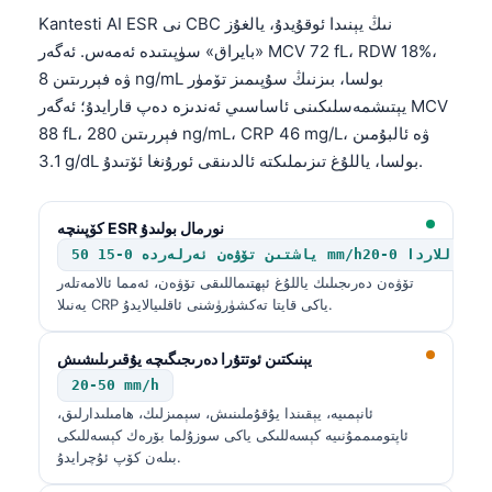
Kantesti AI ESR نى CBC نىڭ يېنىدا ئوقۇيدۇ، يالغۇز
«بايراق» سۈپىتىدە ئەمەس. ئەگەر MCV 72 fL، RDW 18%،
ۋە فېررىتىن 8 ng/mL بولسا، بىزنىڭ سۇپىمىز تۆمۈر
يېتىشمەسلىكىنى ئاساسىي ئەندىزە دەپ قارايدۇ؛ ئەگەر MCV
88 fL، فېررىتىن 280 ng/mL، CRP 46 mg/L، ۋە ئالبۇمىن
3.1 g/dL بولسا، ياللۇغ تىزىملىكتە ئالدىنقى ئورۇنغا ئۆتىدۇ.
كۆپىنچە ESR نورمال بولىدۇ
تۆۋەن دەرىجىلىك ياللۇغ ئېھتىماللىقى تۆۋەن، ئەمما ئالامەتلەر
يەنىلا CRP ياكى قايتا تەكشۈرۈشنى ئاقلىيالايدۇ.
يېنىكتىن ئوتتۇرا دەرىجىگىچە يۇقىرىلىشىش
20-50 mm/h
ئانېمىيە، يېقىندا يۇقۇملىنىش، سېمىزلىك، ھامىلىدارلىق،
ئاپتومىممۇنىيە كېسەللىكى ياكى سوزۇلما بۆرەك كېسەللىكى
بىلەن كۆپ ئۇچرايدۇ.