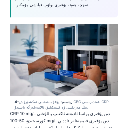
نەچچە ھەپتە يۇقىرى بولۇپ قېلىشى مۇمكىن.
4-رەسىم:
يۇقۇملىنىشنى تەكشۈرۈش CBC ئەندىزىسى، CRP
نىڭ ھەرىكىتى ۋە كلىنىكىلىق ئالامەتلەرگە تايىنىدۇ.
CRP 10 mg/L دىن يۇقىرى بولسا ئادەتتە ئاكتىپ ياللۇغنى
كۆرسىتىدۇ، 50-100 mg/L دىن يۇقىرى قىممەتلەر ئاددىي
تۆمۈر يېتىشمەسلىكىگە قارىغاندا باكتېرىيەلىك يۇقۇملىنىش،