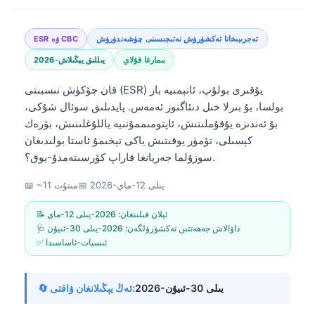
تەجرىبىخانا تەكشۈرۈش نەتىجىسىنى چۈشەندۈرۈش
ESR ۋە CBC
بىمارغا قۇلاي
2026-يىللىق يېڭىلاش
قان چۆكۈش نىسبىتى (ESR) يۇقىرى بولۇپ، ئانېمىيە بار
بولسا، بۇ بىرلا خىل دىئاگنوز ئەمەس. پايدىلىق سوئال شۇكى،
بۇ ئەندىزە يۇقۇملىنىش، ئاپتومىممۇنىيە ياللۇغلىنىش، بۆرەك
كېسىلى، تۆمۈر يوقىتىش ياكى تېخىمۇ ئاستا بولىدىغان
سوزۇلما جەريانغا قاراپ كۆرسىتەمدۇ-يوق؟.
2026-يىلى 12-ماي
📅
📖 ~11 مىنۇت
📝 ئېلان قىلىنغان:
2026-يىلى 12-ماي
🩺 داۋالاش جەھەتتىن تەكشۈرۈلگەن:
2026-يىلى 30-ئىيۇن
✅ ئىسپات-ئاساسىدا
2026-يىلى 30-ئىيۇن
🔄 ئەڭ يېڭىلانغان ۋاقتى: