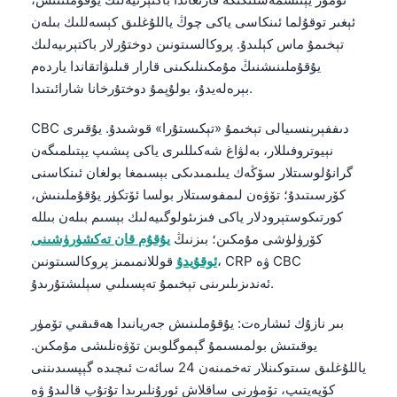
ئېغىر توقۇلما ئىنكاسى ياكى چوڭ ياللۇغلىق كېسەللىك بىلەن
تېخىمۇ ماس كېلىدۇ. پروكالسىتونىن دوختۇرلار باكتېرىيەلىك
يۇقۇملىنىشنىڭ مۇمكىنلىكىنى قارار قىلىۋاتقاندا ياردەم
بېرەلەيدۇ، بولۇپمۇ دوختۇرخانا شارائىتىدا.
CBC دىففېرېنسىيالى تېخىمۇ «تېكىستۇرا» قوشىدۇ. يۇقىرى
نېيوتروفىللار، بەلۋاغ شەكىللىرى ياكى پىشىپ يېتىلمىگەن
گرانۇلوسىتلار سۆڭەك يىلىمىدىكى بېسىمغا بولغان ئىنكاسنى
كۆرسىتىدۇ؛ تۆۋەن لىمفوسىتلار بولسا ئۆتكۈر يۇقۇملىنىش،
كورتىكوستېرودلار ياكى فىزىئولوگىيەلىك بېسىم بىلەن بىللە
كۆرۈلۈشى مۇمكىن؛ بىزنىڭ
يۇقۇم قان تەكشۈرۈشىنى
ئوقۇيدۇ
قوللانمىمىز پروكالسىتونىن، CRP ۋە CBC
ئەندىزىلىرىنى تېخىمۇ تەپسىلىي سېلىشتۇرىدۇ.
بىر نازۇك ئىشارەت: يۇقۇملىنىش جەريانىدا ھەقىقىي تۆمۈر
يوقىتىش بولمىسىمۇ گېموگلوبىن تۆۋەنلىشى مۇمكىن.
ياللۇغلىق سىتوكىنلار تەخمىنەن 24 سائەت ئىچىدە گېپسىدىننى
كۆپەيتىپ، تۆمۈرنى ساقلاش ئورۇنلىرىدا تۇتۇپ قالىدۇ ۋە