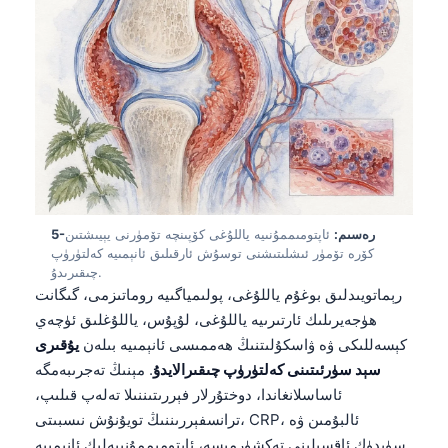
5-رەسىم:
ئاپتومىممۇنىيە ياللۇغى كۆپىنچە تۆمۈرنى يېيىشتىن
كۆرە تۆمۈر ئىشلىتىشنى توسۇش ئارقىلىق ئانېمىيە كەلتۈرۈپ
چىقىرىدۇ.
رېماتويىدلىق بوغۇم ياللۇغى، پولىمياگىيە روماتىزمى، گىگانت
ھۈجەيرىلىك ئارتىرىيە ياللۇغى، لۇپۇس، ياللۇغلىق ئۈچەي
كېسەللىكى ۋە ۋاسكۇلىتنىڭ ھەممىسى ئانېمىيە بىلەن
يۇقىرى
سېد سۈرئىتىنى كەلتۈرۈپ چىقىرالايدۇ
. مېنىڭ تەجرىبەمگە
ئاساسلانغاندا، دوختۇرلار فېررىتىننىلا تەلەپ قىلىپ،
ترانسفېررىننىڭ تويۇنۇش نىسبىتى، CRP، ئالبۇمىن ۋە
سۈيدۈك ئاقسىلىنى تەكشۈرمىسە، ئاپتومىممۇنىيەلىك ئانېمىيە