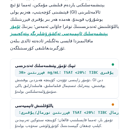
日本語
يېتىشمەسلىكنى ياردەم قىلىشى مۇمكىن، ئەمما ئۇ ئىچ
قېتىشىنى كۈچەيتىپ، ھەزىم يولى (GI) ئالامەتلىرىنى
Eesti
يوشۇرۇپ قويىدۇ، ھەمدە ھەر بىر يۇقىرى فېررىتىنلىك
Azərbaycan dili
ياللۇغلىنىش ئەندىزىسىنىڭ توغرا جاۋابى ئەمەس؛ بىزنىڭ
تۆمۈر
Bosanski
يېتىشمەسلىك ئانېمىيەسى تەكشۈرۈشلىرىگە يېتەكچىمىز
ماقالىمىزدا قايسى بەلگىلەر ئادەتتە ئالدى بىلەن
Svenska
ئۆزگىرىدىغانلىقى كۆرسىتىلگەن.
Српски језик
Íslenska
تىپىك تۆمۈر يېتىشمەسلىك ئەندىزىسى
Հայերեն
فېررىتىن <30 ng/mL؛ TSAT <20%؛ TIBC يۇقىرى
Bahasa Indonesia
تۆمۈر زاپىسى تۆۋەن، كۆپىنچە ھەيزدىن يوقىتىش، GI دىن
يوقىتىش، يېتەرلىك ئىستېمال قىلماسلىق، ھامىلىدارلىق ياكى
हिन्दी
سۈمۈرۈلمەسلىكتىن بولىدۇ.
Nederlands
ياللۇغلىنىش ئانېمىيەسى
Dansk
ل/يۇقىرى؛ TSAT <20%؛ TIBC تۆۋەن/نورمال
Български
تۆمۈر بار، ئەمما قاپسىلىنىپ قالغان؛ كۆپىنچە سىتوكېن تەرىپىدىن
كېلىپ چىققان گېپسىدىننىڭ كۆتۈرۈلۈشى سەۋەب بولىدۇ.
فارسی