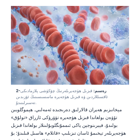
2-رەسىم:
قىزىل ھۈجەيرىلەرنىڭ چۆكۈشى پلازمادىكى
ئاقسىللاردىن ۋە قىزىل ھۈجەيرە ماسسىسىنىڭ ئۆزىدىن
تەسىرلىنىدۇ.
مېخانىزىم ھەيران قالارلىق دەرىجىدە ئەمەلىي. ھېموگلوبىن
تۆۋەن بولغاندا قىزىل ھۈجەيرە تۈۋرۈكى ئازراق «تولۇق»
بولىدۇ، فېبرىنوجېن ياكى ئىممۇنگلوبۇلىنلار بولغاندا قىزىل
ھۈجەيرىلەر تېخىمۇ ئاسان تىزىلىپ «قاتلام» ھاسىل قىلىدۇ؛ بۇ