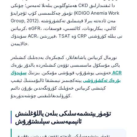
Euskara
ھەمئوگلوبىن بىلەنلا ئەمەس؛ چۈنكى CKD دا ئىقتىدارلىق
Македонски јазик
تۆمۈر چەكلىمىسى كۆپ ئۇچرايدۇ (KDIGO Anemia Work
Group, 2012). مەن ئادەتتە بىرلا قېتىملىق تەكشۈرۈشتە
Latviešu valoda
كرىياتىن، eGFR، كالىي، بىكاربونات، كالتسىي، فوسفات،
Galego
سۈيدۈك ACR، فېررىتىن، TSAT ۋە CRP نى بىللە كۆرۈشنى
অসমীয়া
خالايمەن.
සිංහල
نورمال كرىياتىن ياشانغانلار، كىچىكرەك بەدەنلىك كىشىلەر
سنڌي
ياكى مۇسكۇل ماسسىسى تۆۋەن كىشىلەردە بالدۇر بۆرەك
پښتو
خەۋپىنى يوشۇرۇپ قويۇشى مۇمكىن. بىزنىڭ
سۈيدۈك ACR
بۆرەك تەكشۈرۈشى
يېتەكچىمىز نېمىشقا ئالبۇمىننىڭ ئېقىپ
كېتىشى كرىياتىن خەۋپلىك كۆرۈنگەندىن بۇرۇن دائىم
Slovenčina
كۆرۈلىدىغانلىقىنى چۈشەندۈرىدۇ.
Hrvatski
Suomi
تۆمۈر يېتىشمەسلىكى بىلەن ياللۇغلىنىش
ئانېمىيەسىنى سېلىشتۇرۇش
Қазақ тілі
Català
تۆمۈر يېتىشمەسلىكى ئادەتتە تۆۋەن فېررىتىن، يۇقىرى