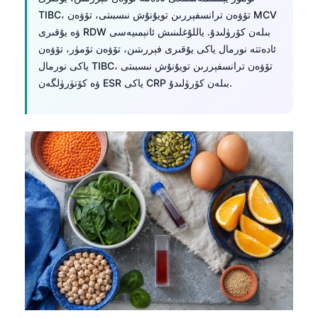
O‘zbekcha
TIBC، تۆۋەن ترانسفېررىن تويۇنۇش نىسبىتى، تۆۋەن MCV
ۋە يۇقىرى RDW بىلەن كۆرۈلىدۇ. ياللۇغلىنىش ئانېمىيەسى
Українська
ئادەتتە نورمال ياكى يۇقىرى فېررىتىن، تۆۋەن تۆمۈر، تۆۋەن
አማርኛ
ياكى نورمال TIBC، تۆۋەن ترانسفېررىن تويۇنۇش نىسبىتى
Kiswahili
ۋە كۆتۈرۈلگەن ESR ياكى CRP بىلەن كۆرۈلىدۇ.
ភាសាខ្មែរ
ဗမာစာ
ไทย
Tagalog
Tiếng Việt
Bahasa Melayu
മലയാളം
ಕನ್ನಡ
ગુજરાતી
தமிழ்