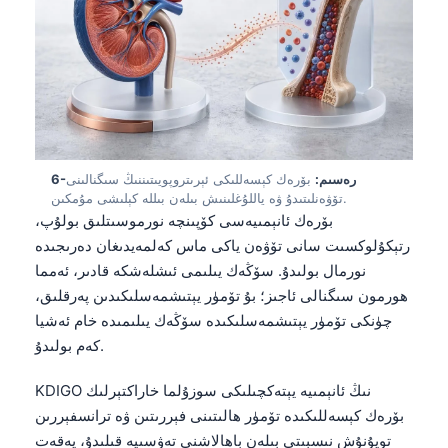
Frysk
Esperanto
Беларуская мова
Татар теле
Кыргызча
6-رەسىم:
بۆرەك كېسەللىكى ئېرىتروپويىتىننىڭ سىگنالىنى
Cebuano
تۆۋەنلىتىدۇ ۋە ياللۇغلىنىش بىلەن بىللە كېلىشى مۇمكىن.
Basa Jawa
بۆرەك ئانېمىيەسى كۆپىنچە نورموسىتلىق بولۇپ،
رتېكۇلوكسىت سانى تۆۋەن ياكى ماس كەلمەيدىغان دەرىجىدە
ພາສາລາວ
نورمال بولىدۇ. سۆڭەك يىلىمى ئىشلەشكە قادىر، ئەمما
Монгол
ھورمون سىگنالى ئاجىز؛ بۇ تۆمۈر يېتىشمەسلىكىدىن پەرقلىق،
Afrikaans
چۈنكى تۆمۈر يېتىشمەسلىكىدە سۆڭەك يىلىمىدە خام ئەشيا
كەم بولىدۇ.
العربية المغربية
Occitan
KDIGO نىڭ ئانېمىيە يېتەكچىلىكى سوزۇلما خاراكتېرلىك
بۆرەك كېسەللىكىدە تۆمۈر ھالىتىنى فېررىتىن ۋە ترانسفېررىن
Gàidhlig
تويۇنۇش نىسبىتى بىلەن باھالاشنى تەۋسىيە قىلىدۇ، پەقەت