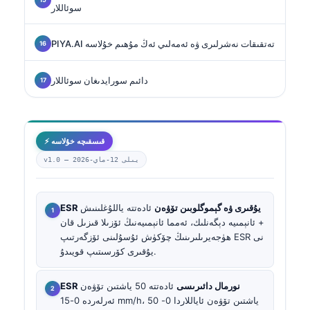
سوئاللار
PIYA.AI تەتقىقات نەشرلىرى ۋە ئەمەلىي ئەڭ مۇھىم خۇلاسە
دائىم سورايدىغان سوئاللار
⚡ قىسقىچە خۇلاسە
2026-يىلى 12-ماي
v1.0 —
ESR يۇقىرى ۋە گېموگلوبىن تۆۋەن
ئادەتتە ياللۇغلىنىش
+ ئانېمىيە دېگەنلىك، ئەمما ئانېمىيەنىڭ ئۆزىلا قىزىل قان
ھۈجەيرىلىرىنىڭ چۆكۈش ئۇسۇلىنى ئۆزگەرتىپ ESR نى
يۇقىرى كۆرسىتىپ قويىدۇ.
ESR نورمال دائىرىسى
ئادەتتە 50 ياشتىن تۆۋەن
ئەرلەردە 0-15 mm/h، 50 ياشتىن تۆۋەن ئاياللاردا 0-