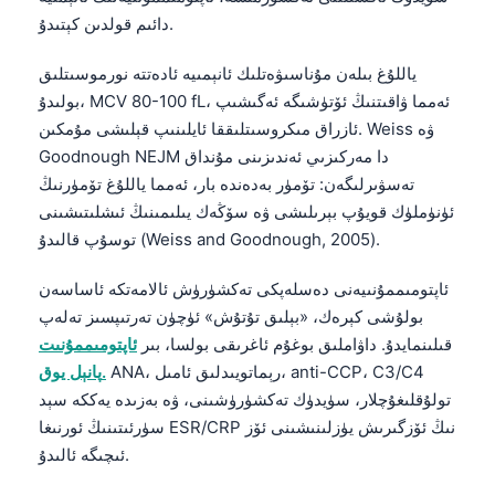
دائىم قولدىن كېتىدۇ.
ياللۇغ بىلەن مۇناسىۋەتلىك ئانېمىيە ئادەتتە نورموسىتلىق
بولىدۇ، MCV 80-100 fL، ئەمما ۋاقىتنىڭ ئۆتۈشىگە ئەگىشىپ
ئازراق مىكروسىتلىققا ئايلىنىپ قېلىشى مۇمكىن. Weiss ۋە
Goodnough NEJM دا مەركىزىي ئەندىزىنى مۇنداق
تەسۋىرلىگەن: تۆمۈر بەدەندە بار، ئەمما ياللۇغ تۆمۈرنىڭ
ئۈنۈملۈك قويۇپ بېرىلىشى ۋە سۆڭەك يىلىمىنىڭ ئىشلىتىشىنى
توسۇپ قالىدۇ (Weiss and Goodnough, 2005).
ئاپتومىممۇنىيەنى دەسلەپكى تەكشۈرۈش ئالامەتكە ئاساسەن
بولۇشى كېرەك، «بېلىق تۇتۇش» ئۈچۈن تەرتىپسىز تەلەپ
قىلىنمايدۇ. داۋاملىق بوغۇم ئاغرىقى بولسا، بىر
ئاپتومىممۇنىت
ANA، رېماتويىدلىق ئامىل، anti-CCP، C3/C4
پانېل يوق.
تولۇقلىغۇچلار، سۈيدۈك تەكشۈرۈشىنى، ۋە بەزىدە يەككە سېد
سۈرئىتىنىڭ ئورنىغا ESR/CRP نىڭ ئۆزگىرىش يۈزلىنىشىنى ئۆز
ئىچىگە ئالىدۇ.