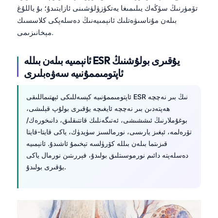
تۆمۈرنىڭ سۆڭەك يىلىمىغا يەتكۈزۈلۈشىنى ئازايتىدۇ؛ بۇ ياللۇغ
بىلەن مۇناسىۋەتلىك ئانېمىيەنىڭ دەسلەپكى كلاسسىك
مېخانىزىمى.
ئانېمىيە بىلەن بىللە ESR يۇقىرى بولۇشنىڭ
ئاپتومىممۇنىيە سەۋەبلىرى
ئاپتومىممۇنىيە كېسەللىكى ئېھتىماللىقى ESR نىڭ بىر نەچچە
ھەپتەدىن بىر نەچچە ئايغىچە يۇقىرى بولۇپ قېلىشى،
بوغۇملارنىڭ ئىششىشى، ئەتىگەنلىك قاتتىقلىق، دانىخورەك/
تۆرەلمە، ئېغىز يارىسى، نورمالسىز سۈيدۈك، ياكى قايتا-قايتا
قىزىتما بىلەن بىللە كۆرۈلسە تېخىمۇ ئاشىدۇ. ئانېمىيە
دەسلەپتە دائىم نورموسىتلىق بولىدۇ، فېررىتىن نورمال ياكى
يۇقىرى بولىدۇ.