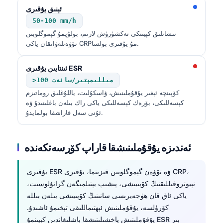
ئېنىق يۇقىرى
50-100 mm/h
نىشانلىق كېيىنكى تەكشۈرۈش لازىم، بولۇپمۇ گېموگلوبىن
تۆۋەنلەۋاتقان ياكى CRPمۇ يۇقىرى بولسا.
ئىنتايىن يۇقىرى ESR
>100 مىللىمېتىر/سائەت
كۆپىنچە ئېغىر يۇقۇملىنىش، ۋاسكۇلىت، ياللۇغلىق روماتىزم
كېسەللىكى، بۆرەك كېسەللىكى ياكى راك بىلەن باغلىنىدۇ ۋە
ئۇنى سەل قاراشقا بولمايدۇ.
ئەندىزە يۇقۇملىنىشقا قاراپ كۆرسەتكەندە
يۇقىرى ESR ۋە تۆۋەن گېموگلوبىن قىزىتما، يۇقىرى CRP،
نېيوتروفىللىقنىڭ كۆپىيىشى، پىشىپ يېتىلمىگەن گرانۇلوسىت،
ياكى ئاق قان ھۈجەيرىسى سانىنىڭ كۆپىيىشى بىلەن بىللە
كۆرۈلسە، يۇقۇملىنىش ئېھتىماللىقى تېخىمۇ ئاشىدۇ.
يۇقۇملىنىش ياخشىلىنىشقا باشلىغاندىن كېيىنمۇ ESR بىر