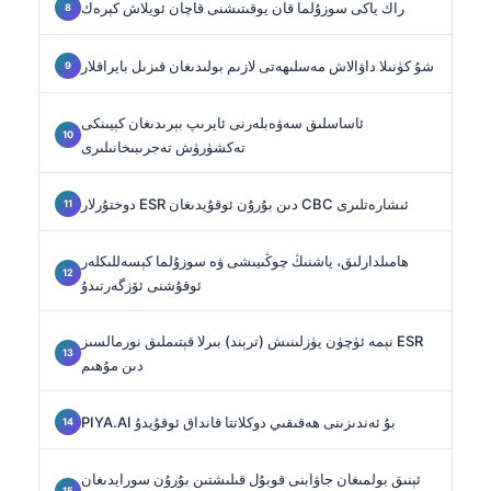
راك ياكى سوزۇلما قان يوقىتىشنى قاچان ئويلاش كېرەك
شۇ كۈنىلا داۋالاش مەسلىھەتى لازىم بولىدىغان قىزىل بايراقلار
ئاساسلىق سەۋەبلەرنى ئايرىپ بېرىدىغان كېيىنكى
تەكشۈرۈش تەجرىبىخانىلىرى
دوختۇرلار ESR دىن بۇرۇن ئوقۇيدىغان CBC ئىشارەتلىرى
ھامىلدارلىق، ياشنىڭ چوڭىيىشى ۋە سوزۇلما كېسەللىكلەر
ئوقۇشنى ئۆزگەرتىدۇ
نېمە ئۈچۈن يۈزلىنىش (ترېند) بىرلا قېتىملىق نورمالسىز ESR
دىن مۇھىم
PIYA.AI بۇ ئەندىزىنى ھەقىقىي دوكلاتتا قانداق ئوقۇيدۇ
ئېنىق بولمىغان جاۋابنى قوبۇل قىلىشتىن بۇرۇن سورايدىغان