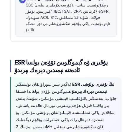
CBC (كۆرسەتكۈچلىرى بىلەن)، رتېكۇلوئسىت سانى،
فېررىتىن، تۆمۈر/TIBC/TSAT، CRP، كرېئاتىن/ eGFR،
سۈيدۈك ACR، B12، فولات، شۇنداقلا نىشانلىق
ئاپتومۇنىتېت ياكى يۇقۇم تەكشۈرۈشلىرىنى ئۆز ئىچىگە
ئالىدۇ.
ESR يۇقىرى ۋە گېموگلوبىن تۆۋەن بولسا
ئادەتتە نېمىدىن دېرەك بېرىدۇ
ESR نىڭ يۇقىرى بولۇشى
ئەگەر سىز سوراۋاتقان بولسىڭىز
نېمىدىن دېرەك بېرىدۇ
ھېموگلوبىن تۆۋەن بولغاندا قىسقا
جاۋاب: بەدىنىڭىز ياللۇغلىنىپ قېلىشى مۇمكىن، شۇنىڭ بىلەن
بىر ۋاقىتتا قىزىل ھۈجەيرىلەرنى نورمال ھالەتتە ياساش،
ساقلاش ياكى ئىشلىتىشتە قىينىلىۋاتقان بولۇشى مۇمكىن. بۇ
ئەندىزە دەرھال راك ياكى خەتەرلىك يۇقۇم دېگەنلىك
ئەمەس. بىزنىڭ 2M+ قان تەكشۈرۈشلىرىنى تەھلىل