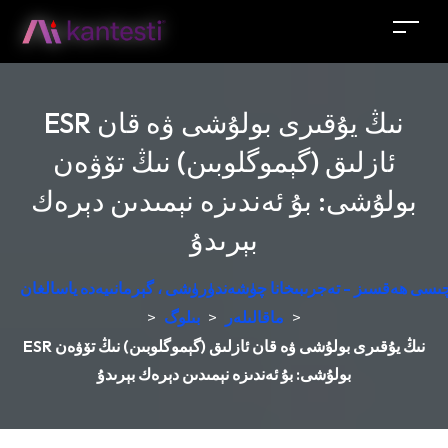
ESR نىڭ يۇقىرى بولۇشى ۋە قان
ئازلىق (گېموگلوبىن) نىڭ تۆۋەن
بولۇشى: بۇ ئەندىزە نېمىدىن دېرەك
بېرىدۇ
زچىسى ھەقسىز - تەجرىبىخانا چۈشەندۈرۈشى ، گېرمانىيەدە ياسالغان
>
ماقالىلەر
>
بىلوگ
>
ESR نىڭ يۇقىرى بولۇشى ۋە قان ئازلىق (گېموگلوبىن) نىڭ تۆۋەن
بولۇشى: بۇ ئەندىزە نېمىدىن دېرەك بېرىدۇ