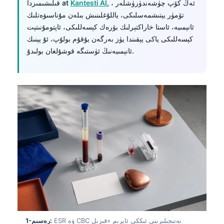
, ، ئەڭ كۆپ چۈشەندۈرۈشلەر
Kantesti AI
قىلىشىمىزدا at
تۆمۈر يېتىشمەسلىكى، ياللۇغلىنىش بىلەن مۇناسىۋەتلىك
ئانېمىيە، ئاستا خاراكتېرلىك بۆرەك كېسەللىكى، ئاپتومۇنىتېت
كېسەللىكى ياكى يېقىندا يۈز بەرگەن يۇقۇم بولۇپ، ئۇ يېنىك
ئانېمىيەنىڭ ئۈستىگە قوشۇلغان بولىدۇ.
ESR ۋە CBC نەتىجىلىرىنى ئىككى ئايرىم «قىزىل
1-رەسىم: