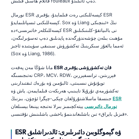
قاتلام ھاسىل قىلىش rouleaux دەپ ئاتىلىدۇ.
نورمال ESR كېسەللىكنى رەت قىلمايدۇ، يۇقىرى ESR
كېسەللىكنى ئىسپاتلىمايدۇ. Sox ۋە Liang نىڭ «ئىنچىكى
كېسەللىكلەر خاتىرىسى»دە ESR نى بالىياتقۇ-كلىنىكىلىق
مۇھىت بىلەن چۈشەندۈرگەندە پايدىلىق دەپ تەسۋىرلىگەن،
ئەمما يالغۇز سىكرېنىڭ تەكشۈرۈش سىنىقى سۈپىتىدە ئاجىز
(Sox ۋە Liang, 1986).
ESR قان تەكشۈرۈشى يۇقىرى
مانا شۇڭا مەن پەقەت
نەتىجىسىگە CRP، MCV، RDW، فېررىتىن، ترانسفېررىن
تويۇنۇش نىسبىتى، ئالبۇمىن ۋە بۆرەك ئىقتىدارىنى
تەكشۈرمەي تۇرۇپلا تايىنىپ ھەرىكەت قىلمايمەن. ياش ۋە
ESR
جىنسقا ماسلاشتۇرۇلغان چېكى-چېگرا ئۈچۈن، بىزنىڭ
نورمال دائىرىسى
يېتەكچىمىز بىرلا نەتىجە يېنىغا بېسىلغان
«قىزىل بايراق» تىن باشلىغاندىنمۇ ياخشى باشلىنىش نۇقتىسى.
ESR ۋە گېموگلوبىن دائىرىلىرى: ئالدىراشلىق