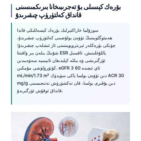
بۆرەك كېسىلى بۇ تەجرىبىخانا بىرىكمىسىنى
قانداق كەلتۈرۈپ چىقىرىدۇ
سوزۇلما خاراكتېرلىك بۆرەك كېسەللىكى قاندا
ھەمئوگلوبىننىڭ تۆۋەن بولۇشىنى كەلتۈرۈپ چىقىرىدۇ،
چۈنكى بۆرەكلەر ئېرىتروپويىتىننى ئاز ئىشلەپ چىقىرىدۇ؛
شۇنىڭ بىلەن بىر ۋاقىتتا ESR ياللۇغلىنىش، ئاقسىل
ئۆزگىرىشى ۋە بىللە كېلىدىغان ئانېمىيە سەۋەبىدىن
كۆتۈرۈلۈشى مۇمكىن. eGFR 3 ئاي ئىچىدە 60
mL/min/1.73 m² دىن تۆۋەن بولسا ياكى سۈيدۈك ACR 30
mg/g دىن يۇقىرى بولسا، قان تەكشۈرۈش نەتىجىسىنى
قانداق ئوقۇش ئۆزگىرىدۇ.
Norsk bokmål
Ślōnskŏ gŏdka