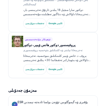
كېسەللىكلەر
دوكتور سارا مىچېل 18 يىلدىن ئارتۇق تەجرىبىسى بار،
تەجرىبىخانا داۋالاش ۋە دىئاگنوز تەھلىلىدە مۇتەخەسسىس
بولغان، ئىدارە تەستىقلىغان كلىنىكىلىق پاتولوگ. ئۇ كلىنىكىلىق
خىمىيە ساھەسىدە ئالاھىدە گۇۋاھنامىلەرگە ئىگە بولۇپ،
Google ئالىمى
تەتقىقات دەرۋازىسى
كلىنىكىلىق ئەمەلىيەتتە بىئوماركىر گۇرۇپپىلىرى ۋە تەجرىبىخانا
تەھلىلى توغرىسىدا كۆپ قېتىم ئېلان قىلغان.
تۆھپىكار مۇتەخەسسىس
پروفېسسور دوكتور ھانس ۋېبېر، دوكتور
تەجرىبىخانا تېبابىتى ۋە كلىنىكىلىق بىئوخىمىيە پروفېسسورى
پروف. د. خانس ۋېبېر كلىنىكىلىق بىيوخىمىيە، تەجرىبىخانا
داۋالاش ۋە بىئوماركىر تەتقىقاتىدا 30+ يىللىق تەجرىبىسى
بىلەن تونۇلغان. گېرمانىيە كلىنىكىلىق خىمىيە جەمئىيىتىنىڭ
سابىق رەئىسى بولغان ئۇ دىئاگنوز گۇرۇپپا تەھلىلى،
Google ئالىمى
تەتقىقات دەرۋازىسى
بىئوماركىرنى ئۆلچەملەشتۈرۈش ۋە AI ياردەملىك تەجرىبىخانا
داۋالاشىغا ئەھمىيەت بېرىدۇ.
مەزمۇن جەدۋىلى
ESR يۇقىرى ۋە گېموگلوبىن تۆۋەن بولسا ئادەتتە نېمىدىن