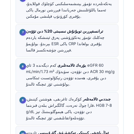
يەتكەنلەردە تۆمۈر يېتىشمەسلىكىنى كۈچلۈك قوللايدۇ،
ئەمما ياللۇغلىنىش جەريانىدا فېررىتىن نورمال ياكى
يۇقىرى كۆرۈنۈپ قېلىشى مۇمكىن.
ترانسفېررىن تويۇنۇش نىسبىتى 20% دىن تۆۋەن
چەكلىك تۆمۈر يەتكۈزۈشنى پەرق ئېتىشكە ياردەم
بېرىدۇ، بولۇپمۇ ESR ياكى CRP يۇقىرى بولغاندا
فېررىتىن چۈشەنكسىز قالسا.
بۆرەك ئالامەتلىرى
كەم دېگەندە 3 ئاي eGFR 60
mL/min/1.73 m² دىن تۆۋەن، سۈيدۈك ACR 30 mg/g
دىن يۇقىرى، ھەمدە تۆۋەن رتېكۇلوئسىت ئىنكاسى
بولۇشىنى ئۆز ئىچىگە ئالىدۇ.
جىددىي ئالامەتلەر
كۆكرەك ئاغرىقى، ھوشتىن كېتىش،
قارا چوڭ تەرەت، گاڭگىراش بىلەن قىزىتما، HGB 7-8
g/dL دىن تۆۋەن، ياكى ھېموگلوبىننىڭ تېز
تۆۋەنلەۋاتقانلىقىنى ئۆز ئىچىگە ئالىدۇ.
ئەڭ ياخشى كېيىنكى تەكشۈرۈش گۇرۇپپىسى
ئادەتتە