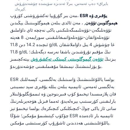
بايراق» دەپ ئەمەس، بىرلا ئەندىزە سۈپىتىدە چۈشەندۈرۈش
كېرەك.
ESR يۇقىرى ۋە
مەن بىر گۇرۇپپا تەكشۈرۈشنى كۆرۈپ،
ھېموگلوبىن تۆۋەن
, ، مەن ئالدى بىلەن ھېموگلوبىننىڭ يېڭىدىن
تۆۋەنلىگەن-تۆۋەنلىمىگەنلىكىنى ياكى نەچچە ئاي داۋاملىق
تۆۋەنلەۋاتقان-تۆۋەنلەۋاتمىغانلىقىنى سورايمەن. 8 ھەپتە
ئىچىدە 14.2 دىن 11.8 g/dL غا چۈشۈش 4 يىل داۋاملاشقان
11.8 g/dL نىڭ مۇقىم تۇرۇشىدىن باشقا نەرسە دېگەنلىك؛
بىزنىڭ
تۆۋەن گېموگلوبىننى كېيىنكى تەكشۈرۈش
يېتەكچىمىز
بۇ يۈزلىنىشنىڭ نېمىشقا مۇھىملىقىنى چۈشەندۈرىدۇ.
ESR بولسا ياللۇغلىنىشنىڭ ۋاسىتىلىك بەلگىسى، كېسەللىك
بەلگىسى ئەمەس. ئانېمىيە بىلەن بىللە يۇقىرى سېد نىسبىتى
قان پلازمىسىدا تېخىمۇ كۆپ فىبرىنوجېن ۋە ئىممۇنگلوبۇلىنلار
بارلىقىنى كۆرسىتىپ بېرەلەيدۇ، ئەمما قىزىل ھۈجەيرىلەرنىڭ
سانى ئاز ياكى چوڭ-كىچىكلىكى كىچىكرەك بولسا تېخىمۇ تېز
چۆكۈپ كېتىشىمۇ مۇمكىن؛ شۇڭا ESR ئانېمىيە بار ئادەمدە
ياللۇغلىنىشنى ھەددىدىن ئاشۇرۇپ كۆرسىتىشى مۇمكىن.