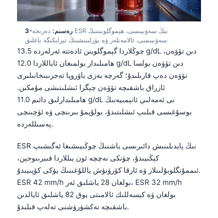
3-رەسىم:
دەرىجە ESR نىڭ سەۋىيىسى، ھېموگلوبىننىڭ
سەۋىيىسى، ئالامەتلەر ۋە يۈزلىنىشنىڭ تېزلىكىگە باغلىق.
چوڭلاردا گېموگلوبىن ئادەتتە ئەرلەردە 13.5 g/dL دىن تۆۋەن،
ھامىلىدار بولمىغان ئاياللاردا 12.0 g/dL دىن تۆۋەن بولسا
تۆۋەن دەپ قارىلىدۇ؛ گەرچە بەزى ياۋروپا تەجرىبىخانىلىرى
ئازراق باشقىچە تۆۋەن چېگرا ئىشلىتىشى مۇمكىن.
ھامىلىدارلىق دائىم 11.0 g/dL نى ئەمەلىي ئانېمىيەنىڭ
بوسۇغىسى قىلىپ ئىشلىتىدۇ، بولۇپمۇ بىرىنچى ۋە ئۈچىنچى
پەسىللەردە.
ESR نىڭ پايدىلىنىش دائىرىسى ياشنىڭ چوڭىيىشىغا ئەگىشىپ
كېڭىيىدۇ، چۈنكى نەچچە ئون يىللاردا فىبرىنوجېن،
ئىممۇنگلوبۇلىنلار ۋە ئارقا كۆرۈنۈش ياللۇغىنىڭ يۈكى كۆپىيىدۇ.
ESR 42 mm/h بولغان 28 ياشلىق ئەر، ESR 32 mm/h
بولغان ۋە كېسەللىك ئالامىتى يوق 82 ياشلىق ئايالدىن
باشقىچە تەكشۈرۈشنى تەلەپ قىلىدۇ.