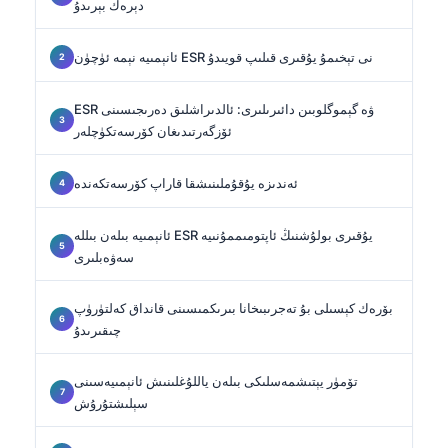
دېرەك بېرىدۇ
ئانېمىيە نېمە ئۈچۈن ESR نى تېخىمۇ يۇقىرى قىلىپ قويىدۇ
ESR ۋە گېموگلوبىن دائىرىلىرى: ئالدىراشلىق دەرىجىسىنى
ئۆزگەرتىدىغان كۆرسەتكۈچلەر
ئەندىزە يۇقۇملىنىشقا قاراپ كۆرسەتكەندە
ئانېمىيە بىلەن بىللە ESR يۇقىرى بولۇشنىڭ ئاپتومىممۇنىيە
سەۋەبلىرى
بۆرەك كېسىلى بۇ تەجرىبىخانا بىرىكمىسىنى قانداق كەلتۈرۈپ
چىقىرىدۇ
تۆمۈر يېتىشمەسلىكى بىلەن ياللۇغلىنىش ئانېمىيەسىنى
سېلىشتۇرۇش