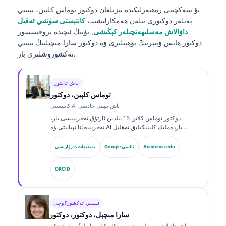
بۇ يېتەكچىنى رەھبەرلىكىدە يېزىلغان
دوكتور توماس كلېين، تېببىي
پەنلەر دوكتورى
بىلەن ھەمكارلىشىپ
كانتېستى سۈنئىي ئەقىل
داۋالاش مەسلىھەتچىلەر كېڭىشى
, بۇنىڭ ئىچىدە پروفېسسور
دوكتور ھانس ۋېبېرنىڭ تۆھپىلىرى ۋە دوكتور سارا مىچېلنىڭ تېببىي
تەكشۈرۈشلىرى بار.
باش ئاپتور
توماس كلېين، دوكتور
كانتېستى AI باش تېببىي خادىمى
دوكتور توماس كلاین 15 يىلدىن ئارتۇق تەجرىبىسى بار،
تەجرىبىخانا تېبابىتى ۋە AI ياردەملىك كلىنىكىلىق تەھلىل
ساھەسىدە مۇتەخەسسىس، تاختا تەرىپىدىن گۇۋاھنامە ئالغان
كلىنىكىلىق گېماتولوگ ۋە ئىچكى كېسەللىكلەر دوختۇرى.
Academia.edu
Google ئالىمى
تەتقىقات دەرۋازىسى
Kantesti AI دا باش دوختۇر (Chief Medical Officer)
بولۇش سۈپىتى بىلەن، ئۇ خاس ئىگىدارچىلىقتىكى نېرۋا
ORCID
تورىنىڭ داۋالاش توغرىلىقىغا كلىنىكىلىق نازارەت قىلىدۇ.
دوكتور كلاین بىئوماركىرنى ئىزاھلاش ۋە تەجرىبىخانا دىئاگنوزى
توغرىسىدا تەجرىبىخانا تېبابىتى ھەققىدە كۆپ قېتىم ماقالە
ئېلان قىلغان.
تېببىي تەكشۈرگۈچى
سارا مىچېل، دوكتور، دوكتور
باش داۋالاش مەسلىھەتچىسى - كلىنىكىلىق پاتولوگىيە ۋە ئىچكى