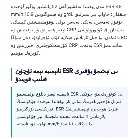
مەن يېقىندا تەكشۈرگەن 52 ياشلىق يۈگۈرگۈچىدە ESR 48
mm/h ۋە ھېموگلوبىن 10.9 g/dL چىققان؛ جاۋاب بىر سىرلىق
يۇقۇم ئەمەس، بەلكى نەپەس يولى يۇقۇملىنىشتىن كېيىنكى
ئېغىر ھەيز تۆمۈر يوقىتىش ۋە CRP نىڭ ئازراق كۆتۈرۈلۈشى
ئىكەن. بۇ خىل ئارىلاش ھېكايە كۆپ ئۇچرايدۇ، دەل شۇڭا CBC
كۆرسەتكۈچلىرى، فېررىتىن ۋە CRP پەقەت ESR سانىدىنمۇ
كۆپرەك مۇھىم.
ئانېمىيە نېمە ئۈچۈن ESR نى تېخىمۇ يۇقىرى
قىلىپ قويىدۇ
ئانېمىيە ئېغىر ياللۇغ بولمىسىمۇ ESR نى كۆتۈرەلەيدۇ، چۈنكى
قىزىل ھۈجەيرىلەرنىڭ سانى ئاز بولغاندا نەيچىدە چۆكۈشنىڭ
فىزىكىسى ئۆزگىرىدۇ. ESR قىزىل ھۈجەيرە ئېلېمېنتلىرىنىڭ
پلازمادىن 1 سائەت ئىچىدە قانچىلىك تېز چۆكۈشىنى
ئۆلچەيدۇ، ئادەتتە mm/h دا دوكلات قىلىنىدۇ.