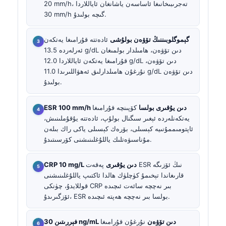
20 mm/h، تەجرىبىخانىغا ئاساسەن ياشانغان ئاياللاردا
30 mm/h گىچە بولىدۇ.
گېموگلوبىننىڭ تۆۋەن بولۇشى
ئادەتتە قۇرامىغا يەتكەن
ئەرلەردە 13.5 g/dL دىن تۆۋەن، ھامىلدار بولمىغان
قۇرامىغا يەتكەن ئاياللاردا 12.0 g/dL دىن تۆۋەن،
نۇرغۇن ھامىلدارلىق ئەھۋاللىرىدا 11.0 g/dL دىن تۆۋەن
بولىدۇ.
ESR 100 mm/h دىن يۇقىرى بولسا
كۆپىنچە قۇرامىغا
يەتكەنلەردە ئېغىر سىگنال بولۇپ، ئادەتتە يۇقۇملىنىش،
ئاپتومىممۇنىيە كېسىلى، بۆرەك كېسىلى ياكى راك بىلەن
مۇناسىۋەتلىك ياللۇغلىنىشنى كۆرسىتىدۇ.
CRP 10 mg/L دىن يۇقىرى
پەقەت ESR نىڭ ئۆزىگە
قارىغاندا تېخىمۇ كۈچلۈك ھالدا ئاكتىپ ياللۇغلىنىشنى
قوللايدۇ، چۈنكى CRP بىر نەچچە سائەت ئىچىدە
ئۆزگىرىدۇ، ESR بولسا بىر نەچچە ھەپتە ئىچىدە.
فېررىتىن 30 ng/mL دىن تۆۋەن
نۇرغۇن قۇرامىغا