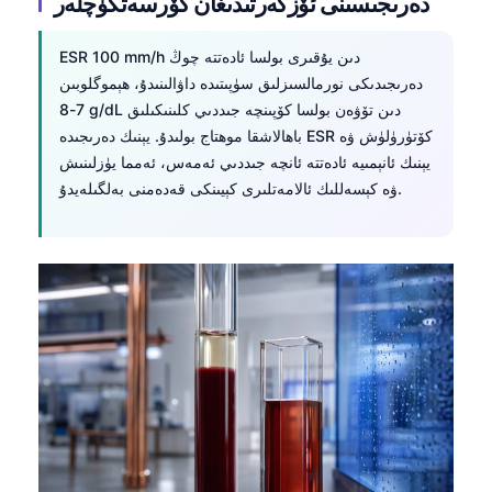
دەرىجىسىنى ئۆزگەرتىدىغان كۆرسەتكۈچلەر
ESR 100 mm/h دىن يۇقىرى بولسا ئادەتتە چوڭ
دەرىجىدىكى نورمالسىزلىق سۈپىتىدە داۋالىنىدۇ، ھېموگلوبىن
7-8 g/dL دىن تۆۋەن بولسا كۆپىنچە جىددىي كلىنىكىلىق
باھالاشقا موھتاج بولىدۇ. يېنىك دەرىجىدە ESR كۆتۈرۈلۈش ۋە
يېنىك ئانېمىيە ئادەتتە ئانچە جىددىي ئەمەس، ئەمما يۈزلىنىش
ۋە كېسەللىك ئالامەتلىرى كېيىنكى قەدەمنى بەلگىلەيدۇ.