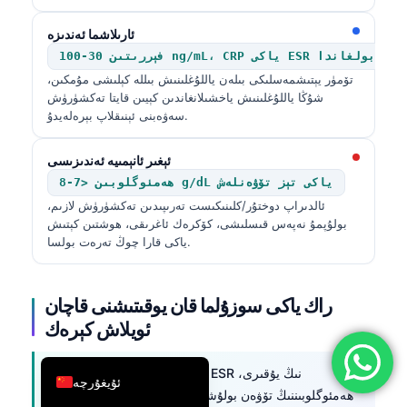
简体中文
ئارىلاشما ئەندىزە
Română
30-100 ng/mL، CRP ياكى ESR يۇقىرى بولغاندا
تۆمۈر يېتىشمەسلىكى بىلەن ياللۇغلىنىش بىللە كېلىشى مۇمكىن،
Türkçe
شۇڭا ياللۇغلىنىش ياخشىلانغاندىن كېيىن قايتا تەكشۈرۈش
Ελληνικά
سەۋەبنى ئېنىقلاپ بېرەلەيدۇ.
Português
ئېغىر ئانېمىيە ئەندىزىسى
Español
ھەمئوگلوبىن <7-8 g/dL ياكى تېز تۆۋەنلەش
Italiano
ئالدىراپ دوختۇر/كلىنىكىست تەرىپىدىن تەكشۈرۈش لازىم،
بولۇپمۇ نەپەس قىسلىشى، كۆكرەك ئاغرىقى، ھوشتىن كېتىش
עִבְרִית
ياكى قارا چوڭ تەرەت بولسا.
Français
العربية
راك ياكى سوزۇلما قان يوقىتىشنى قاچان
Deutsch
ئويلاش كېرەك
English
راك كۆپىنچە سەۋەب ئەمەس: ESR نىڭ يۇقىرى،
ئۇيغۇرچە
ھەمئوگلوبىننىڭ تۆۋەن بولۇشىدا؛ ئەمما ئانېمىيەنىڭ سەۋەبى