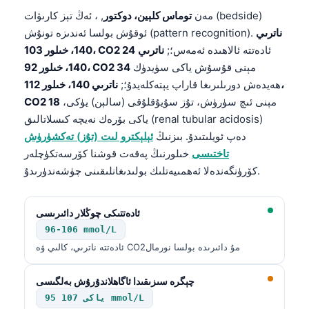
مەن
توماس كلېين، دوكتور
, ، ئەڭ تېز كارىۋات (bedside)
ناترىي
ئوقۇش بولسا ئەندىزە تونۇش (pattern recognition).
ئادەتتە ئالاھىدە ئەمەس؛;
ناترىي
140، خىلور 103، CO2 24
مېنى قۇسۇش ياكى سۈيدۈك
140، خىلور 92، CO2 34
ھەيدەش دورىلىرىغا قاراپ يېتەكلەيدۇ؛;
ناترىي 140، خىلور 112،
مېنى ئىچ سۈرۈش، تۇز سۇيۇقلۇقى (سالېن) يۈكى،
CO2 18
ياكى بۆرەك نەيچە كىسلاتالىق (renal tubular acidosis)
دەپ ئويلىتىدۇ. بىزنىڭ
ئېلېكترو لىت (تۇز) تەكشۈرۈش
تاختىسى
خىلورنىڭ پەقەت قوشنا كۆرسەتكۈچلەر
كۆرۈنگەندەلا ئەھمىيەتلىك بولىدىغانلىقىنى چۈشەندۈرىدۇ.
ئادەتتىكى چوڭلار دائىرىسى
96-106 mmol/L
ئادەتتە ناترىي، كالىي ۋە CO2مۇ دائىرىدە بولسا نورمال
چېگرە سىزىقىدا ئاگاھلاندۇرۇش بەلگىسى
95 ياكى 107 mmol/L