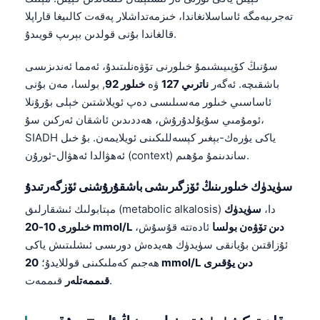
تەجرىبەمگە ئاساسلانغاندا، خىزمەتداشلار پەقەت كالىيغا قاراپلا
قالغاندا بۇنى قولدىن بېرىپ قويىدۇ.
سۇنىڭ كۆپىيىشىمۇ خىلورنى تۆۋەنلىتىدۇ، ئەمما ئەندىزىسى
باشقىچە. ئەگەر
ناترىي 127
ۋە
خىلور 92
, بولسا، مەن بۇنى
ئاساسىي خىلور مەسىلىسى دەپ ئويلاشتىن خېلى بۇرۇنلا
ئومۇمىي سۇيۇلدۇرۇش، ھەددىدىن ئاشقان ئەركىن سۇ،
SIADH ياكى يۈرەك-بېغىر كېسەللىكىنى ئويلايمەن. بۇ خىل
ئەھۋالدا ئەھۋال-ئورۇن (context) ساندىنمۇ مۇھىم.
سۈيدۈك خىلورىنىڭ ئۆزگىرىشى باشقۇرۇشنى ئۆزگەرتىدۇ
مېتابولىك ئىشقارلىق (metabolic alkalosis) دا،
سۈيدۈك
خىلورى 10-20 mmol/L دىن تۆۋەن بولسا
ئادەتتە قۇسۇش،
ئۇزاقتىن بۇيانقى سۈيدۈك ھەيدەش دورىسى ئىشلىتىش ياكى
ھەجىم كەملىكىنى قوللايدۇ؛
20 mmol/L دىن يۇقىرى
قىممەت.
قىممەتلەر