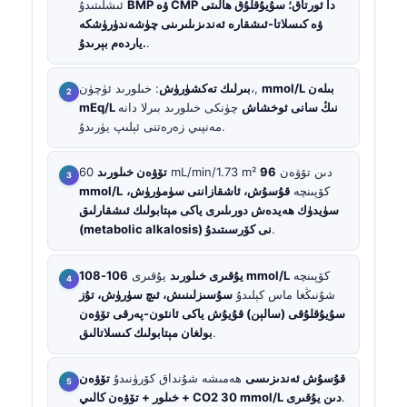
BMP ۋە CMP دا ئورتاق؛ سۇيۇقلۇق ھالىتى
ئىشلىتىدۇ
ۋە كىسلاتا-ئىشقارە ئەندىزىلىرىنى چۈشەندۈرۈشكە
.
ياردەم بېرىدۇ.
mmol/L بىلەن
: خىلورىد ئۈچۈن،,
بىرلىك تەكشۈرۈش
mEq/L نىڭ سانى ئوخشاش
چۈنكى خىلورىد بىرلا دانە
مەنپىي زەرەتنى ئېلىپ يۈرىدۇ.
60 mL/min/1.73 m² دىن تۆۋەن
96
تۆۋەن خىلورىد
كۆپىنچە
قۇسۇش، ئاشقازاننى سۈمۈرۈش،
mmol/L
سۈيدۈك ھەيدەش دورىلىرى ياكى مېتابولىك ئىشقارلىق
.
(metabolic alkalosis) نى كۆرسىتىدۇ
كۆپىنچە
106-108 mmol/L
يۇقىرى خىلورىد
يۇقىرى
شۇنىڭغا ماس كېلىدۇ
سۇسىزلىنىش، ئىچ سۈرۈش، تۇز
سۇيۇقلۇقى (سالېن) قۇيۇش ياكى ئانئون-پەرقى تۆۋەن
.
بولغان مېتابولىك كىسلاتالىق
قۇسۇش ئەندىزىسى
ھەمىشە شۇنداق كۆرۈنىدۇ
تۆۋەن
.
خىلور + تۆۋەن كالىي + CO2 30 mmol/L دىن يۇقىرى