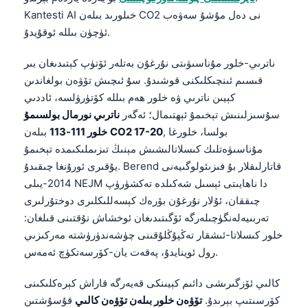
Kantesti AI خىلورىد بىلەن CO2 نى دەل مۇشۇ سەۋەب
ئۈچۈن بىللە ئوقۇيدۇ.
ناترىي-خلور مۇناسىۋىتى نۇرغۇن بەتلەر ئۆتۈپ كېتىدىغان بىر
قىسىم ئىنچىكلىكنى قوشىدۇ. سۇ ئىچىش تۆۋەن بولغاندىن
كېيىن ناترىي ۋە خلور ھەم بىللە كۆتۈرۈلسە، ئاددىي
سۇسىزلىنىش تېخىمۇ ئېھتىمال؛ ئەگەر
ناترىي نورمال بولسىمۇ
, بولسا، خلورغا
CO2 17-20
بىلەن
خلور 111-113
مۇناسىۋەتلىك كىسلاتالىشىش مېنىڭ تىزىملىكىمدە تېخىمۇ
يۇقىرى ئورۇنغا چىقىدۇ. Berend قاتارلىقلار بۇ فىزىئولوگىيەنى
2014-يىلى NEJM دا ناھايىتى ئېسىل شەكىلدە تەكشۈرۈپ
چىققان، ئۇلار نۇرغۇن بۆرەك كېسەللىكلىرى دوختۇرلىرى
تەربىيەلەنگۈچىلەرگە ئۆگىتىدىغان ئوخشاش نۇقتىنى قىلغان:
خلور كىسلاتا-ئىشقار تەڭپۇڭلۇقىنى چۈشەندۈرۈشتە مەركىزىي
رول ئوينايدۇ، پەقەت يان-كۆرسەتكۈچ ئەمەس.
كالىي ئۆزگىرىشى دائىم كېيىنكى قەيەرگە قاراش كېرەكلىكىنى
كۆرسىتىپ بېرىدۇ.
تۆۋەن خلور بىلەن تۆۋەن كالىي
قۇسۇشتىن