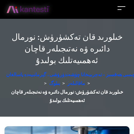
خىلورىد قان تەكشۈرۈش: نورمال
دائىرە ۋە نەتىجىلەر قاچان
ئەھمىيەتلىك بولىدۇ
زچىسى ھەقسىز - تەجرىبىخانا چۈشەندۈرۈشى ، گېرمانىيەدە ياسالغان
>
ماقالىلەر
>
بىلوگ
>
خىلورىد قان تەكشۈرۈش: نورمال دائىرە ۋە نەتىجىلەر قاچان
ئەھمىيەتلىك بولىدۇ