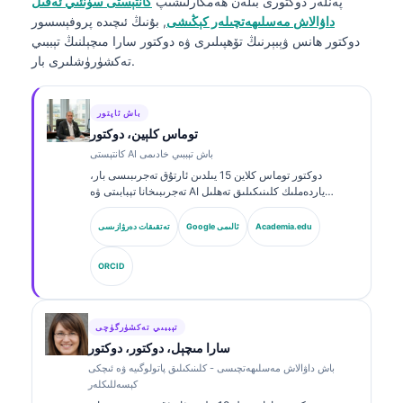
پەنلەر دوكتورى
بىلەن ھەمكارلىشىپ
كانتېستى سۈنئىي ئەقىل
داۋالاش مەسلىھەتچىلەر كېڭىشى
, بۇنىڭ ئىچىدە پروفېسسور
دوكتور ھانس ۋېبېرنىڭ تۆھپىلىرى ۋە دوكتور سارا مىچېلنىڭ تېببىي
تەكشۈرۈشلىرى بار.
باش ئاپتور
توماس كلېين، دوكتور
كانتېستى AI باش تېببىي خادىمى
دوكتور توماس كلاین 15 يىلدىن ئارتۇق تەجرىبىسى بار،
تەجرىبىخانا تېبابىتى ۋە AI ياردەملىك كلىنىكىلىق تەھلىل
ساھەسىدە مۇتەخەسسىس، تاختا تەرىپىدىن گۇۋاھنامە ئالغان
كلىنىكىلىق گېماتولوگ ۋە ئىچكى كېسەللىكلەر دوختۇرى.
Academia.edu
Google ئالىمى
تەتقىقات دەرۋازىسى
Kantesti AI دا باش دوختۇر (Chief Medical Officer)
بولۇش سۈپىتى بىلەن، ئۇ خاس ئىگىدارچىلىقتىكى نېرۋا
ORCID
تورىنىڭ داۋالاش توغرىلىقىغا كلىنىكىلىق نازارەت قىلىدۇ.
دوكتور كلاین بىئوماركىرنى ئىزاھلاش ۋە تەجرىبىخانا دىئاگنوزى
توغرىسىدا تەجرىبىخانا تېبابىتى ھەققىدە كۆپ قېتىم ماقالە
ئېلان قىلغان.
تېببىي تەكشۈرگۈچى
سارا مىچېل، دوكتور، دوكتور
باش داۋالاش مەسلىھەتچىسى - كلىنىكىلىق پاتولوگىيە ۋە ئىچكى
كېسەللىكلەر