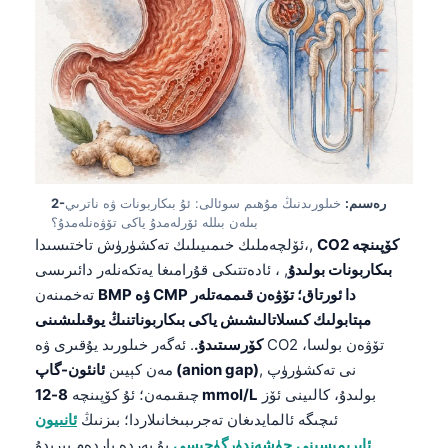
2-رەسىم:
خىلورىدنىڭ مۇھىم سوئالى: ئۇ بىكاربونات ۋە ناترىي
بىلەن بىللە ئۆرلەمدۇ ياكى تۆۋەنلەمدۇ؟
CO2 كۆپىنچە
ئۆلچەملىك خىمىيىلىك تەكشۈرۈش تاختىسىدا،,
بىكاربونات بولىدۇ
, ، ئادەتتىكى قۇرامىغا يەتكەنلەر دائىرىسى
BMP ۋە CMP دا ئورتاق؛ تۆۋەن قىممەتلەر
تەخمىنەن
مېتابولىك كىسلاتالىشىش ياكى بىكاربوناتنىڭ يوقىلىشىنى
كۆرسىتىدۇ.
. ئەگەر خىلورىد يۇقىرى ۋە CO2 تۆۋەن بولسا،
, نى تەكشۈرۈپ
ئانئون-گاپ (anion gap)
مەن كېيىن
بولىدۇ، كالىينى ئۆز
8-12 mmol/L
چىقىمەن؛ ئۇ كۆپىنچە
ئىچىگە ئالمايدىغان تەجرىبىخانىلاردا؛ بىزنىڭ
ئانىيون
ئايرىمىسىنى چۈشەندۈرگۈچىسى
بۇ يەردە ياردەم بېرىدۇ.