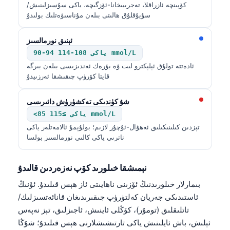
كۆپىنچە ئازراقلا، تەجرىبىخانا-ئۆزگىچە، ياكى سۇسىزلىنىش/
سۇيۇقلۇق ھالىتى بىلەن مۇناسىۋەتلىك بولىدۇ
ئېنىق نورمالسىز
90-94 ياكى 108-114 mmol/L
ئادەتتە تولۇق ئېلېكترو لىت ۋە بۆرەك ئەندىزىسى بىلەن بىرگە
قايتا كۆرۈپ چىقىشقا ئەرزىيدۇ
شۇ كۈندىكى تەكشۈرۈش دائىرىسى
<85 ياكى ≥115 mmol/L
تېزدىن كىلىنىكىلىق ئەھۋال-ئۇچۇر لازىم؛ بولۇپمۇ ئالامەتلەر ياكى
ناترىي ياكى كالىي نورمالسىز بولسا
نېمىشقا خىلورىد كۆپ نەزەردىن قالىدۇ
بىمارلار خىلورىدنىڭ ئۆزىنى ناھايىتى ئاز ھېس قىلىدۇ. ئۇنىڭ
ئاستىدىكى جەريان كەلتۈرۈپ چىقىرىدىغان قانائەتسىزلىك/
تاتلىقلىق (تومۇر)، كۆڭلى ئاينىش، ئاجىزلىق، تېز نەپەس
ئېلىش، باش ئايلىنىش ياكى تارتىشىشلارنى ھېس قىلىدۇ؛ شۇڭا