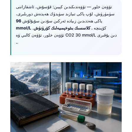
تۆۋەن خلور — تۆۋەندىكىدىن كېيىن: قۇسۇش، ئاشقازاننى
سۈمۈرۈش، لۇپ ياكى تىيازىد سۈيدۈك ھەيدەش دورىلىرى،
ياكى ھەددىدىن زىيادە ئەركىن سۇدىن سۇيۇلۇش
96
كۆپىنچە
. كلاسسىك بىئوخېمىيەلىك كۆرۈنۈش
.
mmol/L
تۆۋەن خلور، تۆۋەن كالىي ۋە CO2 30 mmol/L دىن يۇقىرى
.
.