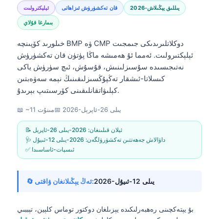
2026-يىللىق يېڭىلاش
قان تەكشۈرۈش ئىزاھاتى
ئېلېكترولىت
بىمارغا قۇلاي
خىلورىد كۆپىنچە BMP ۋە CMP دوكلاتلىرىدىكى جىمجىت
ئېلېكتىرولىت. ئەمما ئۇ ھەمىشە ماڭا پۈتۈن قان تەكشۈرۈش
نەتىجىسىدە سۇسىزلىنىش، قۇسۇش، ئىچ سۈرۈش ياكى
كىسلاتا-ئىشقار تەڭپۇڭسىزلىقىنىڭ نېمە سەۋەبتىن
كېلىۋاتقانلىقىنى كۆرسىتىپ بېرىدۇ.
2026-يىلى 26-ئاپرېل
📅
📖 ~11 مىنۇت
📝 ئېلان قىلىنغان:
2026-يىلى 26-ئاپرېل
🩺 داۋالاش جەھەتتىن تەكشۈرۈلگەن:
2026-يىلى 12-ئىيۇل
✅ ئىسپات-ئاساسىدا
2026-يىلى 12-ئىيۇل
🔄 ئەڭ يېڭىلانغان ۋاقتى:
بۇ يېتەكچىنى رەھبەرلىكىدە يېزىلغان
دوكتور توماس كلېين، تېببىي