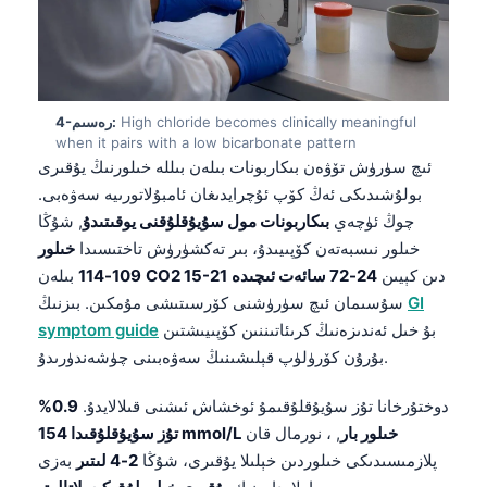
High chloride becomes clinically meaningful
4-رەسىم:
when it pairs with a low bicarbonate pattern
ئىچ سۈرۈش تۆۋەن بىكاربونات بىلەن بىللە خىلورنىڭ يۇقىرى
بولۇشىدىكى ئەڭ كۆپ ئۇچرايدىغان ئامبۇلاتورىيە سەۋەبى.
چوڭ ئۈچەي
بىكاربونات مول سۇيۇقلۇقنى يوقىتىدۇ
, شۇڭا
خىلور نىسبەتەن كۆپىيىدۇ، بىر تەكشۈرۈش تاختىسىدا
خىلور
دىن كېيىن
24-72 سائەت ئىچىدە
CO2 15-21
بىلەن
109-114
GI
سۇسىمان ئىچ سۈرۈشنى كۆرسىتىشى مۇمكىن. بىزنىڭ
بۇ خىل ئەندىزەنىڭ كرىئاتىننىن كۆپىيىشتىن
symptom guide
بۇرۇن كۆرۈلۈپ قېلىشىنىڭ سەۋەبىنى چۈشەندۈرىدۇ.
دوختۇرخانا تۇز سۇيۇقلۇقىمۇ ئوخشاش ئىشنى قىلالايدۇ.
0.9%
تۇز سۇيۇقلۇقىدا 154 mmol/L خىلور بار
, ، نورمال قان
پلازمىسىدىكى خىلوردىن خېلىلا يۇقىرى، شۇڭا
2-4 لىتىر
بەزى