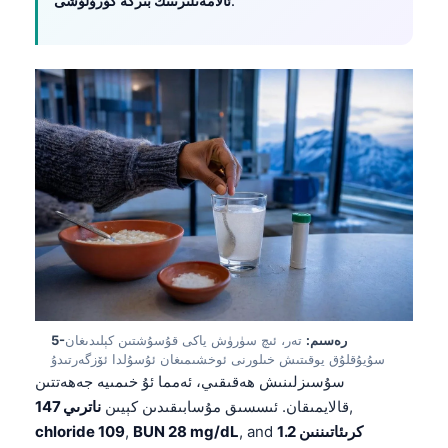
.
ئالامەتلىرىنىڭ بىرگە كۆرۈلۈشى
5-رەسىم:
تەر، ئىچ سۈرۈش ياكى قۇسۇشتىن كېلىدىغان
سۇيۇقلۇق يوقىتىش خىلورنى ئوخشىمىغان ئۇسۇلدا ئۆزگەرتىدۇ
سۇسىزلىنىش ھەقىقىي، ئەمما ئۇ خىمىيە جەھەتتىن
Norsk bokmål
,
قالايمىقان. ئىسسىق مۇسابىقىدىن كېيىن
ناترىي 147
كرىئاتىننىن 1.2
, and
BUN 28 mg/dL
,
chloride 109
Ślōnskŏ gŏdka