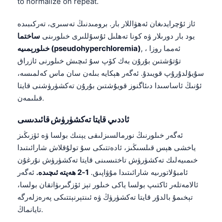
to normalize on repeat.
日本語
Eesti
ئاز ئۇچرايدىغان ئەھۋاللار بار. برومىدنىڭ تەسىرى، تەركىبىدە
يود بار دورىلار ۋە كونا تەھلىل ئۇسۇللىرى خىلورىنى
ساختما
Azərbaycan dili
, ، ئەمما روزا
خىلورېمىيە (pseudohyperchloremia)
Bosanski
تۇتۇشتىن بۇرۇن بەك كۆپ سۇ ئىچىش خىلورنى ئازراق
Svenska
سۇيۇلدۇرۇپ قويىدۇ. ئەگەر ھېكايە بىلەن سان ماس كەلمىسە،
ئۇنىڭ ئاساسىدا دىئاگنوز قويۇشتىن بۇرۇن تەكشۈرۈشنى قايتا
Српски језик
قىلىمەن.
Íslenska
ئاددىي قايتا تەكشۈرۈش قائىدىسى
Հայերեն
ئەگەر خىلورنىڭ نورمالسىزلىقى يېنىك بولسا ۋە ئۆزىڭىز
Bahasa Indonesia
ياخشى ھېس قىلسىڭىز، ئادەتتىكى سۇ تولۇقلاش شارائىتىدا
हिन्दी
خىمىيەلىك تەكشۈرۈش تاختىسىنى قايتا تەكشۈرۈش نۇرغۇن
Nederlands
ئامبۇلاتورىيە شارائىتىدا مۇۋاپىق.
1-2 ھەپتە ئىچىدە.
ئەگەر
ئالامەتلەر ئاكتىپ بولسا ياكى خىلور تېز ئۆزگىرىۋاتقان بولسا،
Dansk
تېخىمۇ بالدۇر قايتا تەكشۈرۈڭ ۋە ئىنتېرنېتتىكى پەرەزلەرگە
Български
تايانماڭ.
فارسی