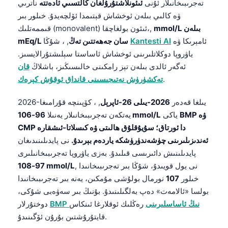
تەجرىبىخانىلار ئۇنى
ئىئونلاشتۇرۇلغان كالتسىي ئادەتتە
ناترىي
ۋە كالىي بىلەن ئوخشاش قېتىمدا ئۆلچەيدۇ. خىلور بىر
mmol/L بىلەن
قىممەتلىك (monovalent) ئىئون بولغاچقا،,
ئامېرىكا ۋە
Kantesti AI
, ، شۇڭا
mEq/L سان جەھەتتىن تەڭ
ياۋروپا دوكلاتلىرىنى ئوخشاش ئاساستا سېلىشتۇرالايسىز.
ئەگەر ئالدى بىلەن تېز رامكىنى خالىسىڭىز، باشلاڭ
قان
.
تەكشۈرۈش نەتىجىسىنى قانداق ئوقۇش كېرەك
2026-يىلغا قەدەر
2026-يىلى 26-ئاپرېل
, ، كۆپىنچە قۇرامىغا
BMP ۋە
ياكى
96-106 mmol/L
يەتكەن تەجرىبىخانىلار يەنىلا
CMP دا ئورتاق؛ سۇيۇقلۇق ھالىتى ۋە كىسلاتا-ئىشقارە
ئەندىزىلىرىنى چۈشەندۈرۈشكە ياردەم بېرىدۇ.
نى پايدىلىنىدىغان
پايدىلىنىش دائىرىسى قىلىدۇ. بەزى ياۋروپا تەجرىبىخانىلىرى
, نى يول قويىدۇ، شۇڭا بىر تەجرىبىخانىدا
97-108 mmol/L
خىلور
107
نورمال بولۇشى مۇمكىن، يەنە بىر تەجرىبىخانىدا
بولسا «ئالامەت» دەپ بەلگىلىنىدۇ. بۇنىڭ بىر سەۋەبى شۇكى،
BMP نىڭ ئاساسلىرىنى
رەڭلىك ئوقلارغا ئىنكاس
دوختۇرلار
قايتۇرۇشتىن بۇرۇن ئۆگىنىدۇ.