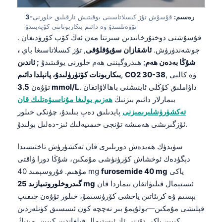
3-رەسىم:
قۇسۇش تۇز كىسلاتاسىنى يوقىتىش ئارقىلىق خلورنى
تۆۋەنلىتىدۇ ۋە دائىم بىكاربوناتنى كۆپەيتىدۇ
. قۇسۇشنى دوختۇرخانىدىن سىرتتا مەن ئەڭ كۆپ كۆرۈدىغان
چۈشەندۈرۈش.
ئاشقازان سۇيۇقلۇقى
, تۇز كىسلاتاسىغا باي
،
شۇڭا بەدەن ھەم
; ھىدروگېننى ھەم خلورنى يوقىتىدۇ
; ئاندىن
, ۋە كالىي
CO2 30-38
,
بىكاربونات كۆتۈرۈلىدۇ، پانېلدا دائىم
. داۋاملىق كۆڭلى ئاينىشنى باھالاۋاتقان
3.5 mmol/L
تۆۋەن
بىمارلار دائىم بىزنىڭ
ھەزىم يولىغا مۇناسىۋەتلىك قان
تەكشۈرۈشلىرىمىزنى
پايدىلىق دەپ بىلىدۇ، چۈنكى خىلور
ئۆزگىرىشى ھەمىشە تۇنجى خىمىيەلىك ئىز-دەلىل بولىدۇ.
سۈيدۈك ھەيدەش دورىلىرى قان تەكشۈرۈش تاختىسىدا
دېگۈدەك ئوخشاش كۆرۈنۈشى مۇمكىن، شۇڭا دورا ۋاقتى
ياكى
furosemide 40 mg
مۇھىم. فۇروسېمىد 40 mg
ئىستېمال قىلىۋاتقان بىماردا قان
گىدروخلوروتىيازىد 25 mg
بېسىم ۋە كرىئاتىن ياخشى كۆرۈنسىمۇ، خىلور تۆۋەن چىقىپ
قېلىشى مۇمكىن—بولۇپمۇ بىر نەچچە كۈن ئىسسىق كۈنلەردىن
كېيىن ياكى تۇزنى ئاز ئىستېمال قىلغاندىن كېيىن. مېنىڭ