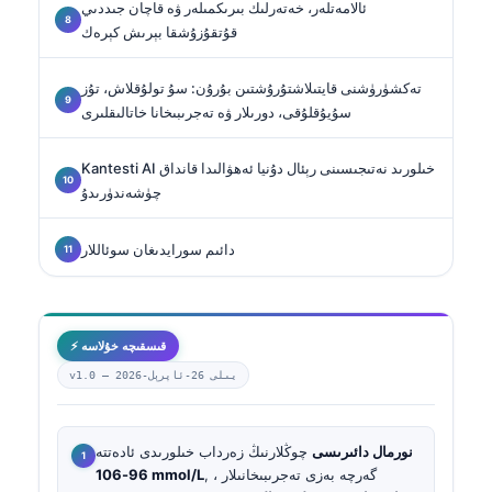
ئالامەتلەر، خەتەرلىك بىرىكمىلەر ۋە قاچان جىددىي
قۇتقۇزۇشقا بېرىش كېرەك
تەكشۈرۈشنى قايتىلاشتۇرۇشتىن بۇرۇن: سۇ تولۇقلاش، تۇز
سۇيۇقلۇقى، دورىلار ۋە تەجرىبىخانا خاتالىقلىرى
Kantesti AI خىلورىد نەتىجىسىنى رېئال دۇنيا ئەھۋالىدا قانداق
چۈشەندۈرىدۇ
دائىم سورايدىغان سوئاللار
⚡ قىسقىچە خۇلاسە
2026-يىلى 26-ئاپرېل
v1.0 —
نورمال دائىرىسى
چوڭلارنىڭ زەرداب خىلورىدى ئادەتتە
, ، گەرچە بەزى تەجرىبىخانىلار
96-106 mmol/L