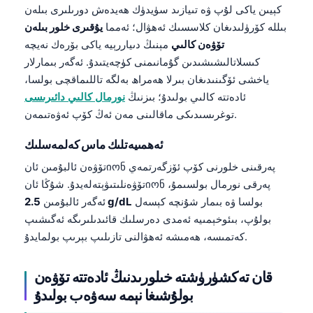
كېيىن ياكى لۇپ ۋە تىيازىد سۈيدۈك ھەيدەش دورىلىرى بىلەن
بىللە كۆرۈلىدىغان كلاسسىك ئەھۋال؛ ئەمما
يۇقىرى خلور بىلەن
تۆۋەن كالىي
مېنىڭ دىياررېيە ياكى بۆرەك نەيچە
كىسلاتالىشىشىدىن گۇمانىمنى كۈچەيتىدۇ. ئەگەر بىمارلار
ياخشى ئۆگىنىدىغان بىرلا ھەمراھ بەلگە تاللىماقچى بولسا،
ئادەتتە كالىي بولىدۇ؛ بىزنىڭ
نورمال كالىي دائىرىسى
توغرىسىدىكى ماقالىنى مەن ئەڭ كۆپ ئەۋەتىمەن.
ئەھمىيەتلىك ماس كەلمەسلىك
تۆۋەن ئالبۇمىن ئانიონ پەرقىنى خلورنى كۆپ ئۆزگەرتمەي
تۆۋەنلىتىۋېتەلەيدۇ. شۇڭا ئانიონ پەرقى نورمال بولسىمۇ،
بولسا ۋە بىمار شۇنچە كېسەل
2.5 g/dL
ئەگەر ئالبۇمىن
بولۇپ، بىئوخېمىيە ئەمدى دەرسلىك قائىدىلىرىگە ئەگىشىپ
كەتمىسە، ھەمىشە ئەھۋالنى تازىلىپ بېرىپ بولمايدۇ.
قان تەكشۈرۈشتە خىلورىدنىڭ ئادەتتە تۆۋەن
بولۇشىغا نېمە سەۋەب بولىدۇ