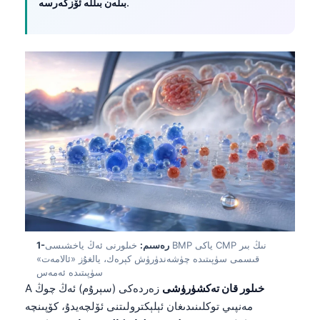
.
بىلەن بىللە ئۆزگەرسە
1-رەسىم:
خىلورنى ئەڭ ياخشىسى BMP ياكى CMP نىڭ بىر
قىسمى سۈپىتىدە چۈشەندۈرۈش كېرەك، يالغۇز «ئالامەت»
سۈپىتىدە ئەمەس
خىلور قان تەكشۈرۈشى
زەردەكى (سېرۇم) ئەڭ چوڭ
A
مەنپىي توكلىنىدىغان ئېلېكترولىتنى ئۆلچەيدۇ، كۆپىنچە