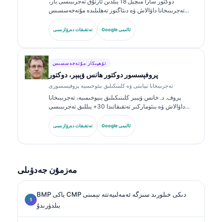
دوكتور سارا مىچېل 18 يىلدىن ئارتۇق تەجرىبىسى بار،
تەجرىبىخانا داۋالاش ۋە دىئاگنوز تەھلىلىدە مۇتەخەسسىس
بولغان، ئىدارە تەستىقلىغان كلىنىكىلىق پاتولوگ. ئۇ كلىنىكىلىق
خىمىيە ساھەسىدە ئالاھىدە گۇۋاھنامىلەرگە ئىگە بولۇپ،
Google ئالىمى
تەتقىقات دەرۋازىسى
كلىنىكىلىق ئەمەلىيەتتە بىئوماركىر گۇرۇپپىلىرى ۋە تەجرىبىخانا
تەھلىلى توغرىسىدا كۆپ قېتىم ئېلان قىلغان.
تۆھپىكار مۇتەخەسسىس
پروفېسسور دوكتور ھانس ۋېبېر، دوكتور
تەجرىبىخانا تېبابىتى ۋە كلىنىكىلىق بىئوخىمىيە پروفېسسورى
پروف. د. خانس ۋېبېر كلىنىكىلىق بىيوخىمىيە، تەجرىبىخانا
داۋالاش ۋە بىئوماركىر تەتقىقاتىدا 30+ يىللىق تەجرىبىسى
بىلەن تونۇلغان. گېرمانىيە كلىنىكىلىق خىمىيە جەمئىيىتىنىڭ
سابىق رەئىسى بولغان ئۇ دىئاگنوز گۇرۇپپا تەھلىلى،
Google ئالىمى
تەتقىقات دەرۋازىسى
بىئوماركىرنى ئۆلچەملەشتۈرۈش ۋە AI ياردەملىك تەجرىبىخانا
داۋالاشىغا ئەھمىيەت بېرىدۇ.
مەزمۇن جەدۋىلى
BMP ياكى CMP دىكى خىلورىد سىزگە ئەمەلىيەتتە نېمىنى
بىلدۈرىدۇ