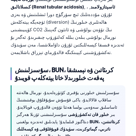
ئاسېتازولامىد
, ،
,
كىسلاتالىق (Renal tubular acidosis)
ئۇزۇن مۇددەتلىك ئىچ سۈرگۈچ دورا ئىشلىتىش ۋە بەزى
ئۈچەيگە يېتەكلەش (diversion) ھالەتلىرى خىلورنىڭ
كۆپىيىشىنى CO2 نىڭ تۆۋەن بولۇشى ۋە ئانئون گەپنىڭ
نورمال بولۇشى بىلەن بىللە كەلتۈرۈپ چىقىرىدۇ. ئەگەر بۇ
ئەندىزە قىسقا كېسەللىكتىن ئۇزۇن داۋاملاشسا، مەن سۈيدۈك
تەكشۈرۈشىنى كېيىنكىگە قالدۇرماي تېزراق باشلايمەن.
سۇسىزلىنىش، BUN، كرىئاتىن ۋە نېمىشقا
پەقەت خىلورىدلا خاتا يېتەكلەپ قويىدۇ
سۇسىزلىنىش خىلورنى يۇقىرى كۆتۈرەلەيدۇ، نورمال ھالەتتە
ساقلاپ قالالايدۇ، ياكى قۇسۇش سۇيۇقلۇق يوقىتىشنىڭ
ئاساسلىق سەۋەبى بولسا ھەتتا تۆۋەن قالدۇرۇپ قويالايدۇ.
بىر
خىلور قان تەكشۈرۈشى
سۇسىزلىنىشنى ئۆزىلا ھەرگىز
BUN، كرىئاتىننىن،
دىئاگنوز قىلمايدۇ؛ پايدىلىق ئەندىزە بولغىنى
ناترىي، گېماتوكرىت، سۈيدۈك قويۇقلۇقى ۋە كېسەللىك