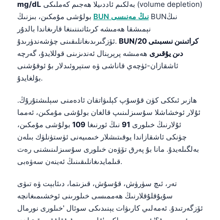
بەلكىم ئاددىيلا ھەجىم كەملىكى (volume depletion)
mg/dL
Frysk
BUNنىڭ
BUN نىڭ مەنىسى
بولۇشى مۇمكىن، بىزنىڭ
Esperanto
نېمىشقا ھەمىشە كرىئاتىننىنغا قارىغاندا بالدۇر
BUN/كراتىنىن نىسبىتى 20
ئۆزگىرىدىغانلىقىنى چۈشەندۈرىدۇ.
Беларуская мова
دىن يۇقىرى
ھەمىشە پرېرېنال ئەندىزىنى قوللايدۇ، گەرچە
Татар теле
ئاشقازان-ئۈچەي قاناشى ۋە ستېروئىدلار بۇ ئوقۇشنى
Кыргызча
بۇلغايدۇ.
Cebuano
ھازىر ئىككى كۈن قۇسۇپ كېلىۋاتقان ئادەمنى سېلىشتۇرۇڭ.
Basa Jawa
ئۇلار ئوخشاشلا سۇسىزلىنىپ قالغان بولۇشى مۇمكىن، ئەمما
ພາສາລາວ
ئۇلارنىڭ خىلورى
91
نىڭ ئورنىغا
109
بولۇشى مۇمكىن،
چۈنكى ئاشقازاندا يوقىتىشلار خىمىيەنى ئۈستۈنلۈك بىلەن
Монгол
بەلگىلەيدۇ. مانا بۇ پەرق تۆۋەن خىلورى سۇسىزلىنىشنى رەت
Afrikaans
قىلمايدىغانلىقىنىڭ ئەينەن سەۋەبى.
العربية المغربية
تەر، ئىچ سۈرۈش، قۇسۇش، قىزىتما، دىئابېت ۋە تىۋى
Occitan
سۇيۇقلۇقلارنىڭ ھەممىسى خىلورىنى ئوخشىمىغانچە
Gàidhlig
ئۆزگەرتىدۇ. ئەمەلىي كارىۋات يېنىدىكى سوئال 'خىلورى نورمال