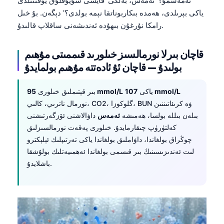
ئەمەسمۇ؟' ئەمەس، بەلكى 'قايسى سۇيۇقلۇق يوقىتىلدى
Euskara
ياكى بېرىلدى، ھەمدە بىكاربوناتقا نېمە بولدى؟' دېگەن. بۇ خىل
Македонски јазик
رامكا نۇرغۇن بىھۇدە ئەندىشەنى ساقلاپ قالىدۇ.
Latviešu valoda
Galego
قاچان بىرلا نورمالسىز خىلورىد قىممىتى مۇھىم
بولىدۇ — قاچان ئۇ ئادەتتە مۇھىم بولمايدۇ
অসমীয়া
සිංහල
107 mmol/L
ياكى
95 mmol/L
بىر قېتىملىق خىلورى
سنڌي
نورمال ناترىي، كالىي، CO2، گلوكوزا، BUN ۋە كرىئاتىننىن
بىلەن بىللە بولسا، ھەمىشە
ئەمەس
داۋالاشنى ئۆزگەرتىشنى
پښتو
كەلتۈرۈپ چىقارمايدۇ. خىلورى پەقەت نورمالسىزلىق
چوڭراق بولغاندا، داۋاملىق بولغاندا ياكى تەرتىپلىك ئېلېكترو
Slovenčina
لىت ئەندىزىسىنىڭ بىر قىسمى بولغاندا ئەھمىيەتلىك بولۇشقا
باشلايدۇ.
Hrvatski
Suomi
Қазақ тілі
Català