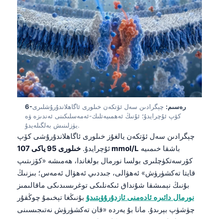
O‘zbekcha
Українська
አማርኛ
Kiswahili
ភាសាខ្មែរ
ဗမာစာ
ไทย
6-رەسىم:
چېگرادىن سەل ئۆتكەن خىلورى ئاگاھلاندۇرۇشلىرى
كۆپ ئۇچرايدۇ؛ ئۇنىڭ ئەھمىيەتلىك-ئەمەسلىكىنى ئەندىزە ۋە
Tagalog
يۈزلىنىش بەلگىلەيدۇ.
چېگرادىن سەل ئۆتكەن يالغۇز خىلورى ئاگاھلاندۇرۇشى كۆپ
Tiếng Việt
باشقا خىمىيە
خىلورى 95 ياكى 107 mmol/L
ئۇچرايدۇ.
Bahasa Melayu
كۆرسەتكۈچلىرى بولسا نورمال بولغاندا، ھەمىشە «كۆزىتىپ
മലയാളം
قايتا تەكشۈرۈش» ئەھۋالى، جىددىي ئەھۋال ئەمەس؛ بىزنىڭ
بۇنىڭ نېمىشقا شۇنداق ئىكەنلىكى توغرىسىدىكى ماقالىمىز
ಕನ್ನಡ
نورمال دائىرە ئادەمنى ئازدۇرۇۋېتىدۇ
بۇنىڭغا تېخىمۇ چوڭقۇر
ગુજરાતી
چۈشۈپ بېرىدۇ. مانا بۇ يەردە «قان تەكشۈرۈش نەتىجىسىنى
தமிழ்