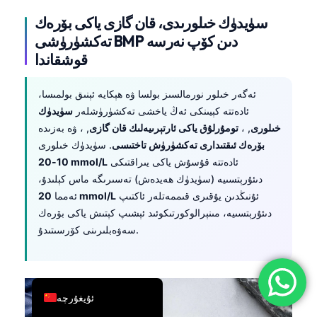
简体中文
سۈيدۈك خىلورىدى، قان گازى ياكى بۆرەك
تەكشۈرۈشى BMP دىن كۆپ نەرسە
Română
قوشقاندا
Türkçe
Ελληνικά
ئەگەر خىلور نورمالسىز بولسا ۋە ھېكايە ئېنىق بولمىسا،
Português
ئادەتتە كېيىنكى ئەڭ ياخشى تەكشۈرۈشلەر
سۈيدۈك
خىلورى
, ،
تومۇرلۇق ياكى ئارتېرىيەلىك قان گازى
, ، ۋە بەزىدە
Español
بۆرەك ئىقتىدارى تەكشۈرۈش تاختىسى
. سۈيدۈك خىلورى
Italiano
ئادەتتە قۇسۇش ياكى يىراقتىكى
10-20 mmol/L
دىئۇرېتسىيە (سۈيدۈك ھەيدەش) تەسىرىگە ماس كېلىدۇ،
עִבְרִית
ئۇنىڭدىن يۇقىرى قىممەتلەر ئاكتىپ
20 mmol/L
ئەمما
Français
دىئۇرېتسىيە، مىنېرالوكورتىكوئىد ئېشىپ كېتىش ياكى بۆرەك
العربية
سەۋەبلىرىنى كۆرسىتىدۇ.
Deutsch
English
ئۇيغۇرچە