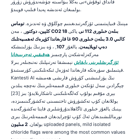
قانداق ئوقۇش»نى بەكلا بىۋاسىتە چۈشەندۈرۈش زۆرۈر
తెలుగు
بولمىغان ئەندىشە پەيدا قىلىپ قويىدۇ.
मराठी
مېنىڭ قىياپىتىمنى ئۆزگەرتىدىغىنىم چوڭلۇق ۋە ئەندىزە.
توماس
اردو
CO2 18 بىلەن خىلورى 112 نى
ياكى
, ، مەن
كلېين، دوكتور
كالىي 3.0 بىلەن خىلورى 90 غا قارىغاندا كۆپرەك ئەھمىيەتلىك
বাংলা
دەپ ئويلايمەن.
يالغۇز
107
, ، ۋە بىزنىڭ يۈزلىنىشكە
Shqip
مەركەزلەشكەن پارچىمىز
ھەقىقىي تەجرىبىخانا
Magyar
ئۆزگىرىشلىرىنى بايقاش
نېمىشقا تەرتىپلىك نەتىجىلەر بىرلا
قېتىملىق سۈرەتكە قارىغاندا ئەۋزەل ئىكەنلىكىنى كۆرسىتىدۇ.
Slovenščina
Kantesti AI نىڭ يۈزلىنىشنى كۆرۈش قارىشى ھەمىشە
한국어
چېگرادىن سەل ئۆتكەن خىلورى قىممەتلىرىنىڭ نەچچە يىلدىن
Polski
بېرى مۇقىم بولۇپ كەلگەنلىكىنى ئاشكارىلايدۇ؛ بىز [23]
يوللانغان كۆپ تەكشۈرۈش تاختىسىنى تەكشۈرگىنىمىزدە،
Lietuvių kalba
يېنىك يالغۇز خىلورى ئاگاھلاندۇرۇشلىرى قايتا تەكشۈرگەندە
Русский
نورماللىشىدىغان ئەڭ كۆپ ئۇچرايدىغان قىممەتلەرنىڭ بىرى
ქართული
uploaded panels, mild isolated
بولغان.
2 مىليون
chloride flags were among the most common values
Čeština