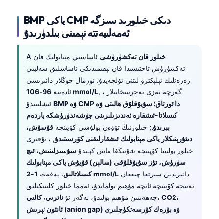
BMP ياكى CMP دىكى خىلورىد سىزگە
ئەمەلىيەتتە نېمىنى بىلدۈرىدۇ
خىلور قان تەكشۈرۈشى
ئاساسىي مېتابولىك قان
A
تەكشۈرۈش تاختىسىدا قان ئېقىمىدىكى ئاساسلىق سەلبىي
زەرەتلىك ئېلېكترو لىتنى ئۆلچەيدۇ. نورمال چوڭلار دائىرىسى
, ، گەرچە بەزى تەجرىبىخانىلار
96-106 mmol/L
ئادەتتە
BMP ۋە CMP دا ئورتاق؛ سۇيۇقلۇق ھالىتى ۋە
ئىشلىتىدۇ
كىسلاتا-ئىشقارە ئەندىزىلىرىنى چۈشەندۈرۈشكە ياردەم
بېرىدۇ.
; خىلورنىڭ تۆۋەن بولۇشى كۆپىنچە
قۇسۇش،
دىئۇرېتىكلار ياكى مېتابولىك ئىشقارلىقنى كۆرسىتىدۇ
, ، يۇقىرى
خىلور بولسا كۆپىنچە شۇنىڭغا ماس كېلىدۇ
سۇسىزلىنىش، ئىچ
سۈرۈش، تۇز سۇيۇقلۇقى (سالېن) قۇيۇش ياكى مېتابولىك
دائىرىدىن سىرتقا چىققان
1-2 mmol/L
كىسلاتالىق
. پەقەت
نەتىجە كۆپىنچە ئانچە مۇھىم بولمايدۇ، ئەمما خىلور كلىنىكىلىق
جەھەتتىن مۇھىم بولىدۇ، ئەگەر ئۇ
ناترىي، كالىي، CO2،
ئانئون ئېرىش (anion gap) ۋە بۆرەك كۆرسەتكۈچلىرى