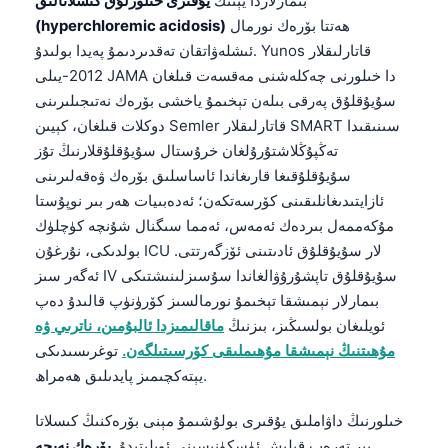
بىمارلاردا يېنىك
يۇقىرى خىلورلۇق كىسلاتالىق
ھەتتا بۆرەك نورمال
(hyperchloremic acidosis)
ئىشلەۋاتقان تەقدىردىمۇ پەيدا بولىدۇ. Yunos قاتارلىقلار
2012-يىلى JAMA دا خىلورنى چەكلەشنى مەقسەت قىلغان
سۇيۇقلۇق پەرقى بىلەن تېخىمۇ ياخشى بۆرەك نەتىجىلىرىنى
دوكلات قىلغان، كېيىن Semler قاتارلىقلار SMART سىنىقىدا
تەڭپۇڭلاشتۇرۇلغان خرۇستال سۇيۇقلۇقلارنىڭ تۇز
سۇيۇقلۇقىغا قارىغاندا ئاساسلىق بۆرەك ۋەقەلىرىنى
ئازايتىدىغانلىقىنى كۆرسەتكەن؛ ئەدەبىيات ھەر بىر نوپۇستا
مۇكەممەل بىردەك ئەمەس، ئەمما سىگنال شۇنچە كۈچلۈك
بولدىكى، نۇرغۇن ICU لار سۇيۇقلۇق ئادىتىنى ئۆزگەرتتى.
ئەگەر سىز IV سۇيۇقلۇق تاپشۇرۇۋالغاندا سۇسىزلىنىشتىكى
بىمارلار نېمىشقا تېخىمۇ نورمالسىز كۆرۈنۈپ قالىدۇ دەپ
ئويلىغان بولسىڭىز، بىزنىڭ
ماقالىمىزدا ئالبۇمىن، ناترىي ۋە
مۇھىتنىڭ نېمىشقا مۇھىملىقى كۆرسىتىلگەن.
توغرىسىدىكى
يېتەكچىمىز پايدىلىق ھەمراھ.
خىلورنىڭ داۋاملىق يۇقىرى بولۇشىمۇ مېنى بۆرەكنىڭ كىسلاتا
بىر تەرەپ قىلىش ئۈسكۈنىسىنى ئويلىتىدۇ.
بۆرەك نەيچە