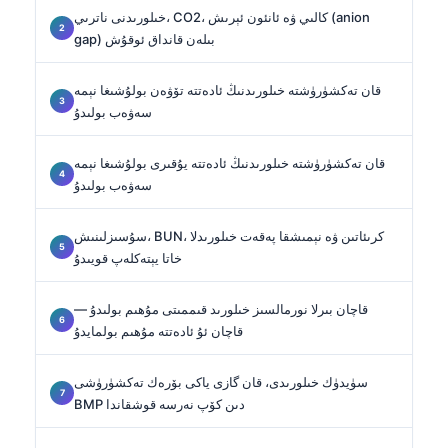
خىلورىدنى ناترىي، CO2، كالىي ۋە ئانئون ئېرىش (anion
gap) بىلەن قانداق ئوقۇش
قان تەكشۈرۈشتە خىلورىدنىڭ ئادەتتە تۆۋەن بولۇشىغا نېمە
سەۋەب بولىدۇ
قان تەكشۈرۈشتە خىلورىدنىڭ ئادەتتە يۇقىرى بولۇشىغا نېمە
سەۋەب بولىدۇ
سۇسىزلىنىش، BUN، كرىئاتىن ۋە نېمىشقا پەقەت خىلورىدلا
خاتا يېتەكلەپ قويىدۇ
قاچان بىرلا نورمالسىز خىلورىد قىممىتى مۇھىم بولىدۇ —
قاچان ئۇ ئادەتتە مۇھىم بولمايدۇ
سۈيدۈك خىلورىدى، قان گازى ياكى بۆرەك تەكشۈرۈشى
BMP دىن كۆپ نەرسە قوشقاندا