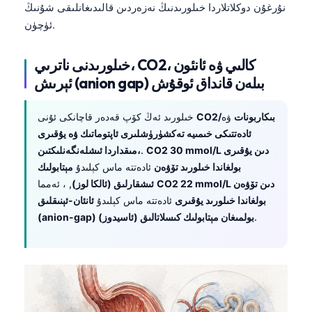
نۇرغۇن دوكلاتلاردا خىلورىدنىڭ نەزەردىن قالىدىغانلىقى شۇنىڭ
ئۈچۈن.
خىلورىدنى ناترىي، CO2، كالىي ۋە ئانئون
ئېرىش (anion gap) بىلەن قانداق ئوقۇش
CO2/بىكاربونات
ۋە
خىلورىد ئەڭ كۆپ قەدەر قاچانكى ئۇنى
ئادەتتىكى خىمىيە تەكشۈرۈشلىرى ئاپتوماتىك ۋە يۇقىرى
CO2 30 mmol/L دىن يۇقىرى
.
مىقداردا ئىشلەنگەنلىكتىن،
بولغاندا خىلورىد تۆۋەن
ئادەتتە ماس كېلىدۇ
مېتابولىك
CO2 22 mmol/L دىن تۆۋەن
, ، ئەمما
ئىشقارلىق (ئالكا لوز)
بولغاندا خىلورىد يۇقىرى
ئادەتتە ماس كېلىدۇ
ئانئان-ئېنىقلىق
.
(anion-gap) بولمىغان مېتابولىك كىسلاتالىق (ئاسيدوز)