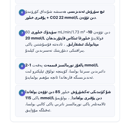
ئىچ سۈرۈش ئەندىزىسى
ھەمىشە شۇنداق كۆرۈنىدۇ
.
يۇقىرى خىلور + CO2 22 mmol/L دىن تۆۋەن
60 mL/min/1.73 m² دىن تۆۋەن
10-
سۈيدۈك خىلورى
قوللايدۇ
خىلورغا ئىنكاس قايتۇرىدىغان
20 mmol/L
مېتابولىك ئىشقارلىق
, ، ئادەتتە قۇسۇشتىن ياكى
يىراقتىكى دىئۇرېتىك تەسىرىدىن كېلىدۇ.
1-2 mmol/L
يالغۇز نورمالسىز قىممەت
پەقەت
دائىرىدىن سىرتتا بولسا، كۆپىنچە تولۇق ئېلېكترو لىت
ئەندىزىسىگە قارىغاندا ئانچە مۇھىم بولمايدۇ.
شۇ كۈنىدىكى تەكشۈرۈش
خىلور
85 دىن تۆۋەن بولغاندا
115 mmol/L دىن يۇقىرى بولغاندا
, ، بولۇپمۇ
ياكى
ئالامەتلەر ياكى نورمالسىز ناترىي ياكى كالىي بولسا،
ئەقىلگە مۇۋاپىق.