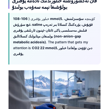
قان تەكشۈرۈشتە خىلورىدنىڭ ئادەتتە يۇقىرى
بولۇشىغا نېمە سەۋەب بولىدۇ
كۆپىنچە
سۇسىزلىنىش،
106-108 mmol/L
خىلور يۇقىرى (
ئىچ سۈرۈش، saline قۇيۇش، بۆرەكنىڭ كىسلاتا بىر تەرەپ
قىلىش مەسىلىسى ياكى ئانئان-ئېنىون ئارىلىقى يۇقىرى
بولمىغان مېتابولىك كىسلاتالىق (non-anion-gap
metabolic acidosis)
. The pattern that gets my
CO2 22 mmol/L دىن تۆۋەن بولغاندا خىلور
attention is
.
يۇقىرى