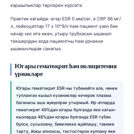
каршылыклар төрләрен күрсәтә.
Практик кагыйдә: әгәр ESR 0 мм/сәг, ә CRP 86 мг/
л, лейкоцитлар 17 x 10^9/л һәм пациент үзен бик
начар хис итә икән, утыру трубкасын ышанып
тикшерүдән алда пациентны һәм үрнәкне
ышанычлырак санагыз.
Югары гематокрит һәм полицитемия
үрнәкләре
Югары гематокрит ESR-ны түбәнәйтә ала, чөнки
тупланган кызыл күзәнәкләр кечерәк плазма
баганасы аша җиңелрәк утырмый. Ир-атларда
гематокрит 49%дан югары булганда яки хатын-
кызларда 48%дан югары булганда ESR түбән
булса, сусызлану, биеклеккә җайлашу, тәмәке
тарту, йокы апноэсы, тестостерон куллану яки