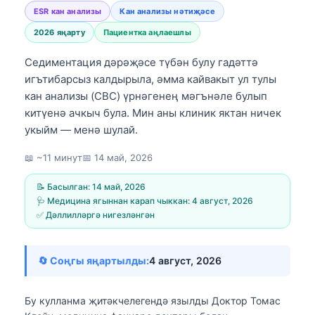
ESR кан анализы
Кан анализы нәтиҗәсе
2026 яңарту
Пациентка аңлаешлы
Седиментация дәрәҗәсе түбән булу гадәттә
игътибарсыз калдырыла, әмма кайвакыт ул тулы
кан анализы (CBC) үрнәгенең мәгънәле булып
китүенә ачкыч була. Мин аны клиник яктан ничек
укыйм — менә шулай.
📖 ~11 минут
📅
14 май, 2026
📝 Басылган:
14 май, 2026
🩺 Медицина ягыннан карап чыккан:
4 август, 2026
✅ Дәллилләргә нигезләнгән
🔄 Соңгы яңартылды:
4 август, 2026
Бу кулланма җитәкчелегендә язылды
Доктор Томас