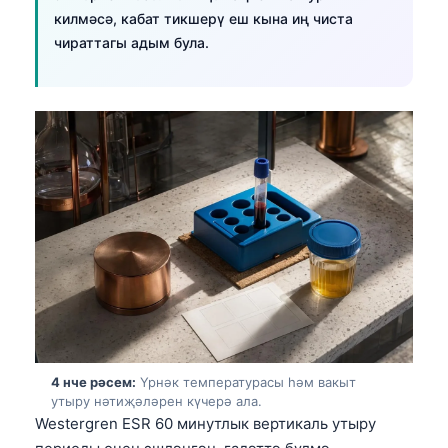
килмәсә, кабат тикшерү еш кына иң чиста
чираттагы адым була.
4 нче рәсем:
Үрнәк температурасы һәм вакыт
утыру нәтиҗәләрен күчерә ала.
Westergren ESR 60 минутлык вертикаль утыру