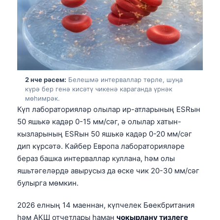
2 нче рәсем:
Белешмә интерваллар төрле, шуңа
күрә бер генә кисәтү чикенә караганда үрнәк
мөһимрәк.
Күп лабораторияләр олылар ир-атларының ESRын
50 яшькә кадәр 0-15 мм/сәг, ә олылар хатын-
кызларының ESRын 50 яшькә кадәр 0-20 мм/сәг
дип күрсәтә. Кайбер Европа лабораторияләре
бераз башка интерваллар куллана, һәм олы
яшьтәгеләрдә авырусыз да өске чик 20-30 мм/сәг
булырга мөмкин.
2026 елның 14 маеннан, күпчелек Бөекбритания
һәм АКШ отчетлары һаман
чокырлану тизлеге