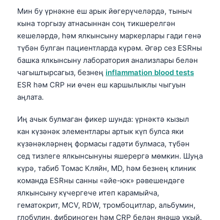
Мин бу үрнәкне еш арык йөгерүчеләрдә, тыныч
кына торгызу атнасыннан соң тикшерелгән
кешеләрдә, һәм ялкынсыну маркерлары гади генә
түбән булган пациентларда күрәм. Әгәр сез ESRны
башка ялкынсыну лаборатория анализлары белән
чагыштырсагыз, безнең
inflammation blood tests
ESR һәм CRP ни өчен еш каршылыклы чыгуын
аңлата.
Иң ачык булмаган фикер шунда: үрнәктә кызыл
кан күзәнәк элементлары артык күп булса яки
күзәнәкләрнең формасы гадәти булмаса, түбән
сед тизлеге ялкынсынуны яшерергә мөмкин. Шуңа
күрә, табиб Томас Кляйн, MD, һәм безнең клиник
команда ESRны санны «әйе-юк» рәвешендәге
ялкынсыну күчергече итеп карамыйча,
гематокрит, MCV, RDW, тромбоцитлар, альбумин,
глобулин, фибриноген һәм CRP белән янәшә укый.