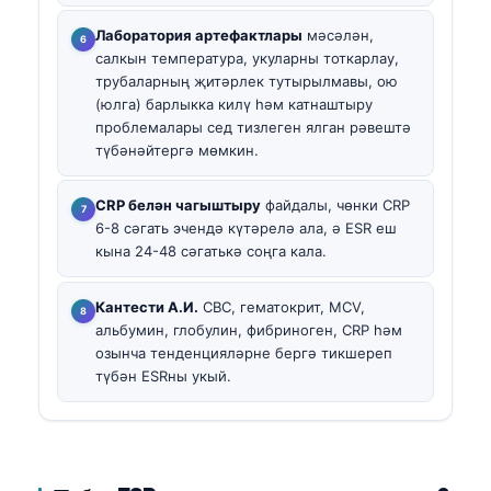
Лаборатория артефактлары
мәсәлән,
салкын температура, укуларны тоткарлау,
трубаларның җитәрлек тутырылмавы, ою
(юлга) барлыкка килү һәм катнаштыру
проблемалары сед тизлеген ялган рәвештә
түбәнәйтергә мөмкин.
CRP белән чагыштыру
файдалы, чөнки CRP
6-8 сәгать эчендә күтәрелә ала, ә ESR еш
кына 24-48 сәгатькә соңга кала.
Кантести А.И.
CBC, гематокрит, MCV,
альбумин, глобулин, фибриноген, CRP һәм
озынча тенденцияләрне бергә тикшереп
түбән ESRны укый.