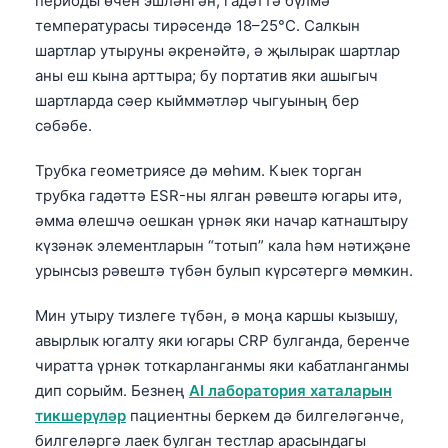
периоды өчен эшләнгән, гадәттә бүлмә
температурасы тирәсендә 18–25°C. Салкын
шартлар утыруны әкренәйтә, ә җылырак шартлар
аны еш кына арттыра; бу портатив яки ашыгыч
шартларда сәер кыйммәтләр чыгуының бер
сәбәбе.
Трубка геометриясе дә мөһим. Кыек торган
трубка гадәттә ESR-ны ялган рәвештә югары итә,
әмма өлешчә оешкан үрнәк яки начар катнаштыру
күзәнәк элементларын “тотып” кала һәм нәтиҗәне
урынсыз рәвештә түбән булып күрсәтергә мөмкин.
Мин утыру тизлеге түбән, ә моңа каршы кызышу,
авырлык югалту яки югары CRP булганда, беренче
чиратта үрнәк тоткарланганмы яки кабатланганмы
дип сорыйм. Безнең
AI лаборатория хаталарын
тикшерүләр
пациентны беркем дә билгеләгәнче,
билгеләргә лаек булган тестлар арасындагы