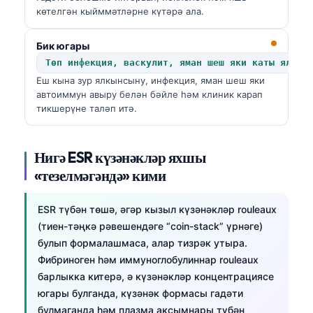
көтелгән кыйммәтләрне күтәрә ала.
Бик югары
Төп инфекция, васкулит, яман шеш яки каты ялкын
Еш кына зур ялкынсыну, инфекция, яман шеш яки
автоиммун авыру белән бәйле һәм клиник карап
тикшерүне таләп итә.
Нигә ESR күзәнәкләр яхшы
«тезелмәгәндә» кими
ESR түбән төшә, әгәр кызыл күзәнәкләр rouleaux
(тиен-тәңкә рәвешендәге “coin-stack” үрнәге)
булып формалашмаса, алар тизрәк утыра.
Фибриноген һәм иммуноглобулиннар rouleaux
барлыкка китерә, ә күзәнәкләр концентрациясе
югары булганда, күзәнәк формасы гадәти
булмаганда һәм плазма аксымнары түбән