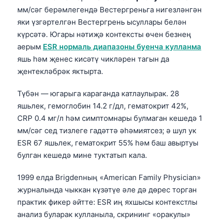
мм/сәг берәмлегендә Вестергреньга нигезләнгән
яки үзгәртелгән Вестергрень ысуллары белән
күрсәтә. Югары нәтиҗә контексты өчен безнең
аерым
ESR нормаль диапазоны буенча кулланма
яшь һәм җенес кисәтү чикләрен тагын да
җентекләбрәк яктырта.
Түбән — югарыга караганда катлаулырак. 28
яшьлек, гемоглобин 14.2 г/дл, гематокрит 42%,
CRP 0.4 мг/л һәм симптомнары булмаган кешедә 1
мм/сәг сед тизлеге гадәттә әһәмиятсез; ә шул ук
ESR 67 яшьлек, гематокрит 55% һәм баш авыртуы
булган кешедә мине туктатып кала.
1999 елда Brigdenның «American Family Physician»
журналында чыккан күзәтүе әле дә дөрес торган
практик фикер әйтте: ESR иң яхшысы контекстлы
анализ буларак кулланыла, скрининг «оракулы»