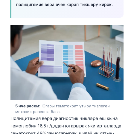
полицитемия вера өчен карап тикшерү кирәк.
5 нче рәсем:
Югары гематокрит утыру тизлеген
механик рәвештә баса.
Полицитемия вера диагностик чикләре еш кына
гемоглобин 16.5 г/длдан югарырак яки ир-атларда
гематокрит 49%дан югарырак, шулай ук хатын-