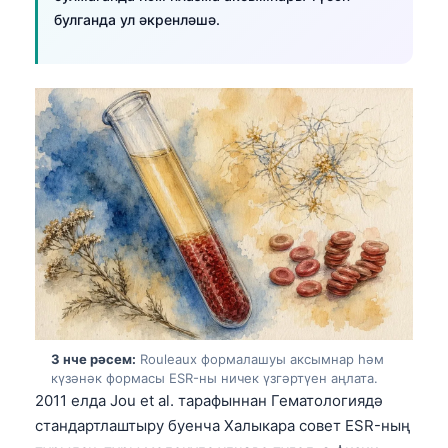
булганда ул әкренләшә.
3 нче рәсем:
Rouleaux формалашуы аксымнар һәм
күзәнәк формасы ESR-ны ничек үзгәртүен аңлата.
2011 елда Jou et al. тарафыннан Гематологиядә
стандартлаштыру буенча Халыкара совет ESR-ның