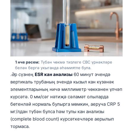
1 нче рәсем:
Түбән чөкмә тизлеге CBC үрнәкләре
белән бергә укыганда әһәмиятле була.
.Әр сүзнең
ESR кан анализы
60 минут эчендә
вертикаль трубаның эчендә кызыл кан күзәнәк
элементларының ничә миллиметр чөккәнен үлчәп
күрсәтә. 0 мм/сәг нәтиҗә сәламәт олыларда
бөтенләй нормаль булырга мөмкин, аеруча CRP 5
мг/лдан түбән булса һәм тулы кан анализы
(complete blood count) күрсәткечләре аерылып
тормаса.