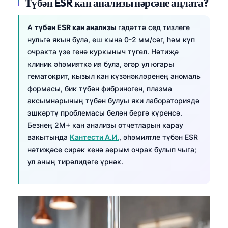
Түбән ESR кан анализы нәрсәне аңлата?
A
түбән ESR кан анализы
гадәттә сед тизлеге
нульгә якын була, еш кына 0-2 мм/сәг, һәм күп
очракта үзе генә куркыныч түгел. Нәтиҗә
клиник әһәмияткә ия була, әгәр ул югары
гематокрит, кызыл кан күзәнәкләренең аномаль
формасы, бик түбән фибриноген, плазма
аксымнарының түбән булуы яки лабораториядә
эшкәртү проблемасы белән бергә күренсә.
Безнең 2M+ кан анализы отчетларын карау
вакытында
Кантести А.И.
, әһәмиятле түбән ESR
нәтиҗәсе сирәк кенә аерым очрак булып чыга;
ул аның тирәлидәге үрнәк.