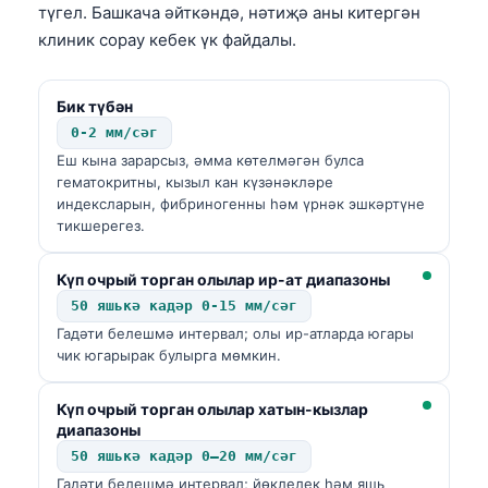
түгел. Башкача әйткәндә, нәтиҗә аны китергән
клиник сорау кебек үк файдалы.
Бик түбән
0-2 мм/сәг
Еш кына зарарсыз, әмма көтелмәгән булса
гематокритны, кызыл кан күзәнәкләре
индексларын, фибриногенны һәм үрнәк эшкәртүне
тикшерегез.
Күп очрый торган олылар ир-ат диапазоны
50 яшькә кадәр 0-15 мм/сәг
Гадәти белешмә интервал; олы ир-атларда югары
чик югарырак булырга мөмкин.
Күп очрый торган олылар хатын-кызлар
диапазоны
50 яшькә кадәр 0–20 мм/сәг
Гадәти белешмә интервал; йөклелек һәм яшь