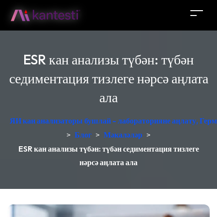
ESR кан анализы түбән: түбән
седиментация тизлеге нәрсә аңлата
ала
ЯИ кан анализаторы бушлай - лабораторияне аңлату, Герм
>
Блог
>
Мәкаләләр
>
ESR кан анализы түбән: түбән седиментация тизлеге
нәрсә аңлата ала