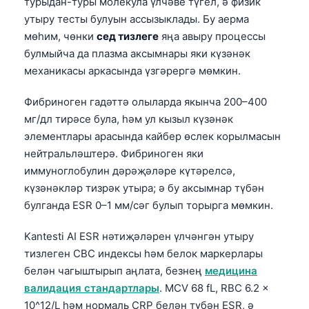
турыдан-туры молекула үлчәве түгел, ә физик
утыру тесты булуын ассызыклады. Бу аерма
мөһим, чөнки
сед тизлеге
яңа авыру процессы
булмыйча да плазма аксымнары яки күзәнәк
механикасы аркасында үзгәрергә мөмкин.
Фибриноген гадәттә олыларда якынча 200–400
мг/дл тирәсе була, һәм ул кызыл күзәнәк
элементлары арасында кайбер өслек корылмасын
нейтральләштерә. Фибриноген яки
иммуноглобулин дәрәҗәләре күтәрелсә,
күзәнәкләр тизрәк утыра; ә бу аксымнар түбән
булганда ESR 0–1 мм/сәг булып торырга мөмкин.
Kantesti AI ESR нәтиҗәләрен үлчәнгән утыру
тизлеген CBC индексы һәм белок маркерлары
белән чагыштырып аңлата, безнең
медицина
валидация стандартлары
. MCV 68 fL, RBC 6.2 x
10^12/L һәм нормаль CRP белән түбән ESR, ә