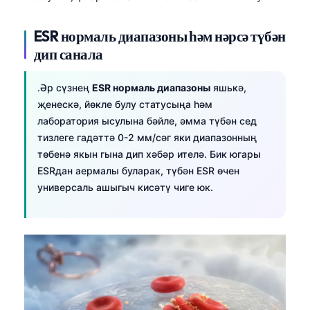
ESR нормаль диапазоны һәм нәрсә түбән
дип санала
.Әр сүзнең
ESR нормаль диапазоны
яшькә,
җенескә, йөкле булу статусыңа һәм
лаборатория ысулына бәйле, әмма түбән сед
тизлеге гадәттә 0-2 мм/сәг яки диапазонның
төбенә якын гына дип хәбәр ителә. Бик югары
ESRдан аермалы буларак, түбән ESR өчен
универсаль ашыгыч кисәтү чиге юк.