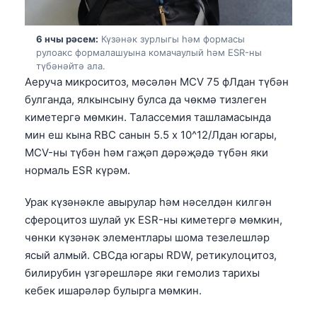
O‘zbekcha
Українська
6 нчы рәсем:
Күзәнәк зурлыгы һәм формасы
рулоакс формалашуына комачаулый һәм ESR-ны
አማርኛ
түбәнәйтә ала.
Kiswahili
Аеруча микроситоз, мәсәлән MCV 75 фЛдан түбән
булганда, ялкынсыну булса да чөкмә тизлеген
ភាសាខ្មែរ
киметергә мөмкин. Талассемия ташламасында
ဗမာစာ
мин еш кына RBC санын 5.5 x 10^12/Лдан югары,
ไทย
MCV-ны түбән һәм гаҗәп дәрәҗәдә түбән яки
нормаль ESR күрәм.
Tagalog
Tiếng Việt
Урак күзәнәкле авырулар һәм нәселдән килгән
сфероцитоз шулай ук ESR-ны киметергә мөмкин,
Bahasa Melayu
чөнки күзәнәк элементлары шома тезелешләр
മലയാളം
ясый алмый. CBCда югары RDW, ретикулоцитоз,
ಕನ್ನಡ
билирубин үзгәрешләре яки гемолиз тарихы
кебек ишарәләр булырга мөмкин.
ગુજરાતી
தமிழ்