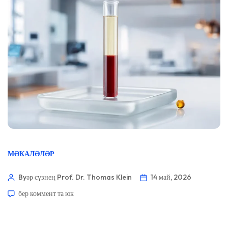
МӘКАЛӘЛӘР
Byәр сүзнең Prof. Dr. Thomas Klein
14 май, 2026
бер коммент та юк