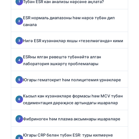
Түбән ESR кан анализы нәрсәне аңлата?
ESR нормаль диапазоны һәм нәрсә түбән дип
санала
Нигә ESR күзәнәкләр яхшы «тезелмәгәндә» кими
ESRны ялган рәвештә түбәнәйтә алган
лаборатория эшкәртү проблемалары
Югары гематокрит һәм полицитемия үрнәкләре
Кызыл кан күзәнәкләре формасы һәм MCV түбән
седиментация дәрәҗәсе артындагы ишарәләр
Фибриноген һәм плазма аксымнары ишарәләре
Югары CRP белән түбән ESR: туры килмәүне