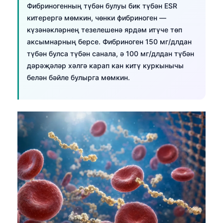
日本語
Фибриногенның түбән булуы бик түбән ESR
китерергә мөмкин, чөнки фибриноген —
Eesti
күзәнәкләрнең тезелешенә ярдәм итүче төп
Azərbaycan dili
аксымнарның берсе. Фибриноген 150 мг/длдан
түбән булса түбән санала, ә 100 мг/длдан түбән
Bosanski
дәрәҗәләр хәлгә карап кан китү куркынычы
Svenska
белән бәйле булырга мөмкин.
Српски језик
Íslenska
Հայերեն
Bahasa Indonesia
हिन्दी
Nederlands
Dansk
Български
فارسی