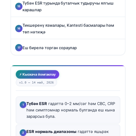
Түбән ESR турында буталчык тудыручы ялгыш
карашлар
Тикшеренү язмалары, Kantesti басмалары һәм
төп нәтиҗә
Еш бирелә торган сораулар
⚡ Кыскача йомгаклау
v1.0 —
14 май, 2026
Түбән ESR
гадәттә 0–2 мм/сәг һәм CBC, CRP
һәм симптомнар нормаль булганда еш кына
зарарсыз була.
ESR нормаль диапазоны
гадәттә яшьрәк