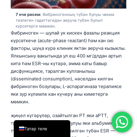
简体中文
7 нче рәсем:
Фибриногенның түбән булуы чөкмә
Română
тизлеген гадәттәгедән аеруча түбән булып
күрсәтергә мөмкин.
Türkçe
Фибриноген — шулай ук кискен фазалы реакция
Ελληνικά
күрсәткече (acute-phase reactant) һәм кан ою
Português
факторы, шуңа күрә клиник яктан аеруча кызыклы.
Ялкынсыну вакытында ул еш 400 мг/длдан артып
Español
китә һәм ESR-ны күтәрә, әмма каты бавыр
Italiano
дисфункциясе, таралган кулланылыш
עִבְרִית
(disseminated consumption), нәселдән килгән
фибриноген бозулары, L-аспарагиназа терапиясе
Français
яки зур күләмле кан күчерү аны киметергә
العربية
мөмкин.
Deutsch
җиңел күгәрүләр, озайтылган PT яки aPTT,
English
тромбоцитларның түбән булуы яки альбуминның
Татар теле
түбән булуы белән бергә килгән түбән ESR —