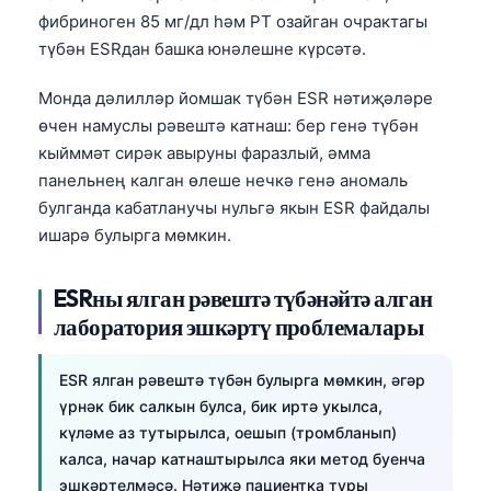
фибриноген 85 мг/дл һәм PT озайган очрактагы
түбән ESRдан башка юнәлешне күрсәтә.
Монда дәлилләр йомшак түбән ESR нәтиҗәләре
өчен намуслы рәвештә катнаш: бер генә түбән
кыйммәт сирәк авыруны фаразлый, әмма
панельнең калган өлеше нечкә генә аномаль
булганда кабатланучы нульгә якын ESR файдалы
ишарә булырга мөмкин.
ESRны ялган рәвештә түбәнәйтә алган
лаборатория эшкәртү проблемалары
ESR ялган рәвештә түбән булырга мөмкин, әгәр
үрнәк бик салкын булса, бик иртә укылса,
күләме аз тутырылса, оешып (тромбланып)
калса, начар катнаштырылса яки метод буенча
эшкәртелмәсә. Нәтиҗә пациентка туры