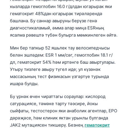
кызларда гемоглобин 16.0 г/длдан югарырак яки
гематокрит 48%дан югарырак тирәләрендә
башлана. Бу саннар авыруны берүзе генә
диагностикаламый, әмма алар миңа ESRның
ясалма рәвештә түбән булырга мөмкинлеген әйтә.
Мин бер тапкыр 52 яшьлек тау велосипедчысы
белән эшләдем: ESR 1 мм/сәг, гемоглобин 18.1 г/
дл, гематокрит 54% һәм иртәнге баш авыртулары.
Утыру тизлеге авыру түгел иде; ул күзәнәк
массасының тест физикасын үзгәртүе турында
ишарә булды.
Бу үрнәк өчен чираттагы сораулар: кислород
сатурациясе, тәмәке тарту тәэсире, йокы
сыйфаты, тестостерон яки анаболик агентлар, EPO
Norsk bokmål
дәрәҗәсе, һәм клиник яктан урынлы булганда
Ślōnskŏ gŏdka
JAK2 мутациясен тикшерү. Безнең
гематокрит