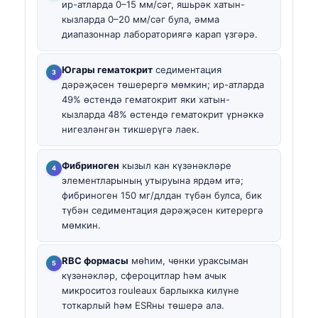
ир-атларда 0–15 мм/сәг, яшьрәк хатын-
кызларда 0–20 мм/сәг була, әмма
диапазоннар лабораториягә карап үзгәрә.
Югары гематокрит
седиментация
дәрәҗәсен төшерергә мөмкин; ир-атларда
49% өстендә гематокрит яки хатын-
кызларда 48% өстендә гематокрит үрнәккә
нигезләнгән тикшерүгә лаек.
Фибриноген
кызыл кан күзәнәкләре
элементларының утыруына ярдәм итә;
фибриноген 150 мг/длдан түбән булса, бик
түбән седиментация дәрәҗәсен китерергә
мөмкин.
RBC формасы
мөһим, чөнки ураксыман
күзәнәкләр, сфероцитлар һәм ачык
микроситоз rouleaux барлыкка килүне
тоткарлый һәм ESRны төшерә ала.