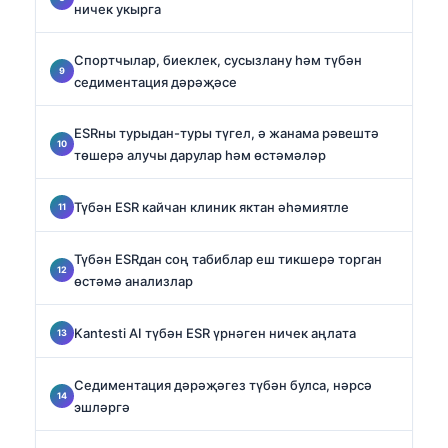
ничек укырга
Спортчылар, биеклек, сусызлану һәм түбән
седиментация дәрәҗәсе
ESRны турыдан-туры түгел, ә жанама рәвештә
төшерә алучы дарулар һәм өстәмәләр
Түбән ESR кайчан клиник яктан әһәмиятле
Түбән ESRдан соң табиблар еш тикшерә торган
өстәмә анализлар
Kantesti AI түбән ESR үрнәген ничек аңлата
Седиментация дәрәҗәгез түбән булса, нәрсә
эшләргә