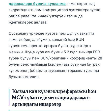
дәрәҗәләре буенча кулланма
гематокритның
Frysk
гидратациягә һәм эритроцитлар җитештерелүенә
Esperanto
бәйле рәвештә ничек үзгәрүен тагын да
Беларуская мова
җентеклерәк аңлата.
Кыргызча
Сусызлану үрнәкне куерта һәм шул ук вакытта
ئۇيغۇرچە
гемоглобин, альбумин, кальций һәм BUN
күрсәткечләрен югарырак булып күрсәтергә
Cebuano
мөмкин. Шуңа күрә альбумин 5.2 г/дл янында ESR
Basa Jawa
түбән булуы һәм BUN/креатинин коэффициенты 28
ພາສາລາວ
булуы сөяк чылбыры (җилем) авыруыннан бигрәк,
күләменең (объём статусының) торышы турында
Монгол
булырга мөмкин.
Afrikaans
العربية المغربية
Кызыл кан күзәнәкләре формасы һәм
Occitan
MCV түбән седиментация дәрәҗәсе
артындагы ишарәләр
Gàidhlig