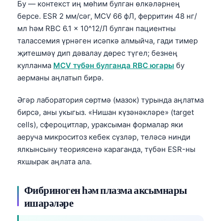
Бу — контекст иң мөһим булган өлкәләрнең
తెలుగు
берсе. ESR 2 мм/сәг, MCV 66 фЛ, ферритин 48 нг/
мл һәм RBC 6.1 x 10^12/Л булган пациентны
मराठी
талассемия үрнәген исәпкә алмыйча, гади тимер
اردو
җитешмәү дип дәвалау дөрес түгел; безнең
বাংলা
кулланма
MCV түбән булганда RBC югары
бу
аерманы аңлатып бирә.
Shqip
Magyar
Әгәр лаборатория сөртмә (мазок) турында аңлатма
бирсә, аны укыгыз. «Нишан күзәнәкләре» (target
Slovenščina
cells), сфероцитлар, ураксыман формалар яки
한국어
аеруча микроситоз кебек сүзләр, теләсә нинди
Polski
ялкынсыну теориясенә караганда, түбән ESR-ны
Lietuvių kalba
яхшырак аңлата ала.
Русский
Фибриноген һәм плазма аксымнары
ქართული
ишарәләре
Čeština