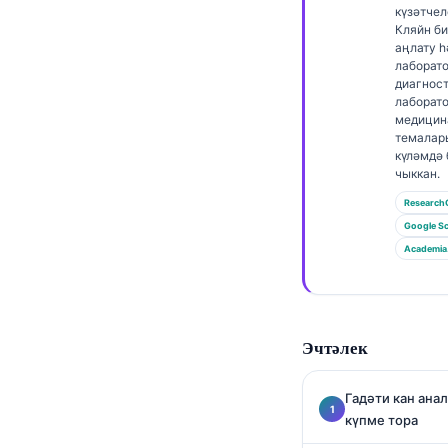
Euskara
күзәтчел
Кляйн б
Македонски јазик
аңлату 
лаборат
Latviešu valoda
диагнос
Galego
лаборат
медицин
অসমীয়া
темалар
күләмдә
සිංහල
чыккан.
سنڌي
Research
Google Sc
پښتو
Academia
Slovenčina
Hrvatski
Эчтәлек
Suomi
Қазақ тілі
Гадәти кан ана
күпме тора
Català