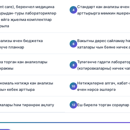
ent care), беренчел медицина
Стандарт кан анализы өчен
, турыдан-туры лабораторияләр
арттырырга мөмкин яшерен
әм өйгә җыелма комплектлар
рыла
нализы өчен бюджетка
Вакытны дөрес сайламау һә
рүче планнар
хаталары чын бәяне ничек 
а торган кан анализлары
Түләгәнче гадәти лаборат
анракмы
(котировкаларны) ничек ч
аномаль нәтиҗә кан анализы
Нәтиҗәләрне алгач, кабат-
ры» кебек арттыра
өчен нәрсә эшләргә
малары һәм тирәнрәк аңлату
Еш бирелә торган сораулар