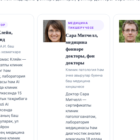
МЕДИЦИНА
ТОР
ТИКШЕРҮЧЕСЕ
Клейн,
Сара Митчелл,
нд
медицина
А.И. баш
фәннәре
 хезмәткәре
докторы, фән
Томас Кляйн —
докторы
атлы клиник
Клиник патология һәм
ог һәм
эчке авырулар буенча
, лаборатория
баш медицина
асы һәм AI
киңәшчесе
дә клиник
лкәсендә 15
Доктор Сара
ртык тәҗрибәгә
Митчелл —
sti AI
сертификатлы
ясендә
клиник
аның баш
патологоанатом,
уларак, ул
лаборатория
ейрон
медицинасы һәм
нең медицина
диагностик анализ
енә клиник
өлкәсендә 18 елдан