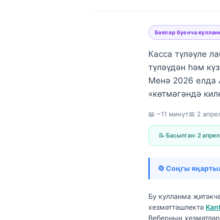
Бәяләр буенча куллан
Касса түләүле ла
түләүдән һәм күз
Менә 2026 елда
«көтмәгәндә кил
📖 ~11 минут
📅
2 апре
📝 Басылган:
2 апрел
🔄 Соңгы яңарты
Бу кулланма җитәкч
Norsk bokmål
хезмәттәшлектә
Kan
Ślōnskŏ gŏdka
Веберның хезмәтләр