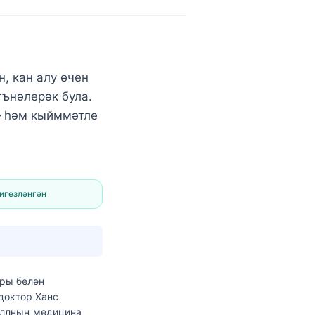
н, кан алу өчен
гънәлерәк була.
— һәм кыйммәтле
игезләнгән
оры
белән
 доктор Ханс
еллның медицина