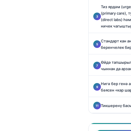
O‘zbekcha
Тиз ярдәм (urg
(primary care)
Українська
(direct labs) һ
አማርኛ
ничек чагышты
Kiswahili
Стандарт кан а
ភាសាខ្មែរ
беренчелек би
ဗမာစာ
ไทย
Өйдә тапшырыл
чыннан да арз
Tagalog
Tiếng Việt
Нигә бер генә 
бәясен «кар ша
Bahasa Melayu
മലയാളം
Тикшеренү бас
ಕನ್ನಡ
ગુજરાતી
தமிழ்