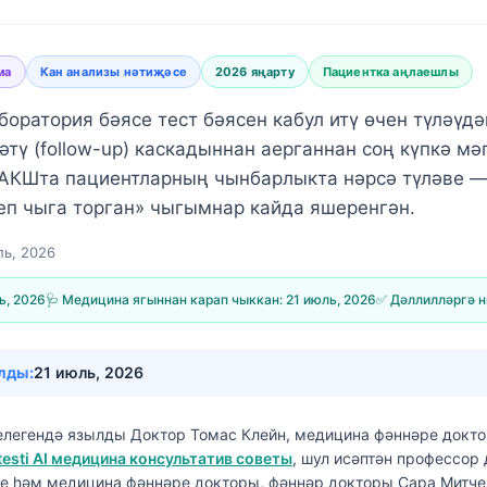
ма
Кан анализы нәтиҗәсе
2026 яңарту
Пациентка аңлаешлы
боратория бәясе тест бәясен кабул итү өчен түләүдә
әтү (follow-up) каскадыннан аерганнан соң күпкә мә
 АКШта пациентларның чынбарлыкта нәрсә түләве 
еп чыга торган» чыгымнар кайда яшеренгән.
ль, 2026
ь, 2026
🩺 Медицина ягыннан карап чыккан:
21 июль, 2026
✅ Дәллилләргә н
лды:
21 июль, 2026
елегендә язылды
Доктор Томас Клейн, медицина фәннәре докт
testi AI медицина консультатив советы
, шул исәптән профессор
е һәм медицина фәннәре докторы, фәннәр докторы Сара Митч