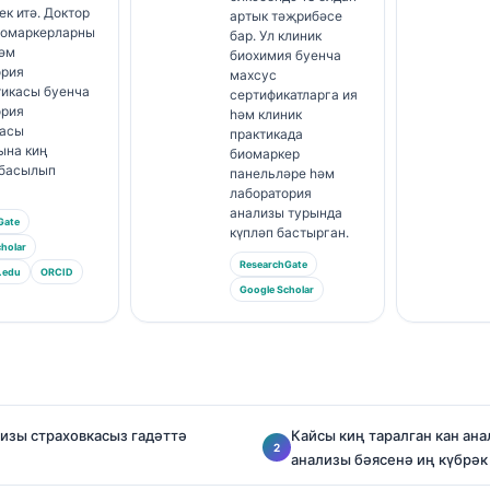
ек итә. Доктор
артык тәҗрибәсе
иомаркерларны
бар. Ул клиник
һәм
биохимия буенча
ория
махсус
тикасы буенча
сертификатларга ия
ория
һәм клиник
асы
практикада
ына киң
биомаркер
 басылып
панельләре һәм
лаборатория
анализы турында
Gate
күпләп бастырган.
holar
ResearchGate
.edu
ORCID
Google Scholar
лизы страховкасыз гадәттә
Кайсы киң таралган кан ан
анализы бәясенә иң күбрәк