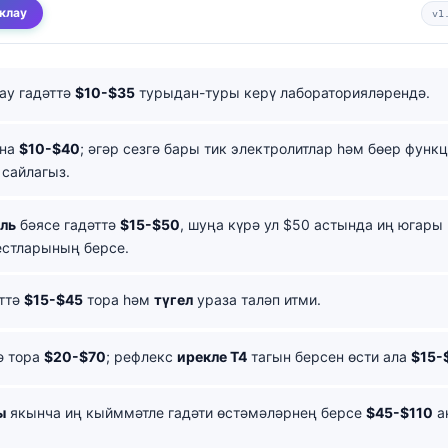
клау
v1
ay гадәттә
$10-$35
турыдан-туры керү лабораторияләрендә.
ына
$10-$40
; әгәр сезгә бары тик электролитлар һәм бөер функ
сайлагыз.
ль
бәясе гадәттә
$15-$50
, шуңа күрә ул $50 астында иң югары
естларының берсе.
ттә
$15-$45
тора һәм
түгел
ураза таләп итми.
ә тора
$20-$70
; рефлекс
ирекле T4
тагын берсен өсти ала
$15-
ы
якынча иң кыйммәтле гадәти өстәмәләрнең берсе
$45-$110
а