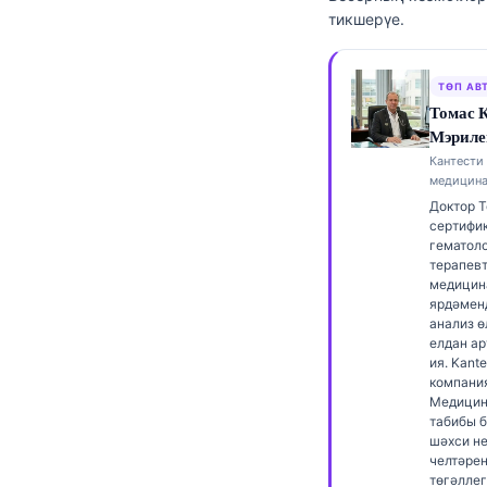
тикшерүе.
Frysk
Esperanto
ТӨП АВ
Беларуская мова
Томас 
Кыргызча
Мэриле
Кантести 
ئۇيغۇرچە
медицина
Cebuano
Доктор 
сертифик
Basa Jawa
гематол
терапевт
ພາສາລາວ
медицин
ярдәмен
Монгол
анализ ө
елдан а
Afrikaans
ия. Kante
العربية المغربية
компани
Медицин
Occitan
табибы б
шәхси н
Gàidhlig
челтәре
төгәллег