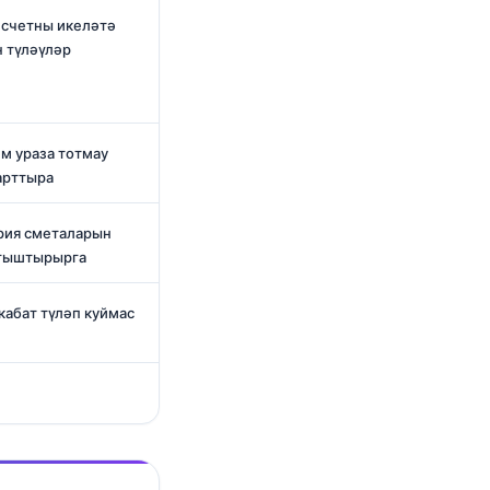
 счетны икеләтә
 түләүләр
м ураза тотмау
арттыра
ория сметаларын
агыштырырга
кабат түләп куймас