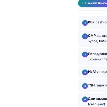
⚡ Кыскача йомга
తెలుగు
मराठी
КБК
cash-p
اردو
বাংলা
CMP
еш к
Shqip
булса,
BMP
Magyar
Липид пане
Slovenščina
скрининг т
한국어
Polski
HbA1c
гадә
Lietuvių kalba
TSH
гадәтт
Русский
ქართული
Д витамин
Čeština
(cash-pay).