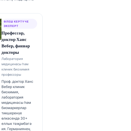
ӨЛЕШ КЕРТҮЧЕ
ЭКСПЕРТ
Профессор,
доктор Ханс
Вебер, фәннәр
докторы
Лаборатория
медицинасы һәм
клиник биохимия
профессоры
Проф. доктор Ханс
Вебер клиник
биохимия,
лаборатория
медицинасы һәм
биомаркерлар
тикшеренүе
өлкәсендә 30+
еллык тәҗрибәгә
ия. Германиянең