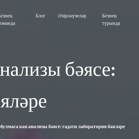
Безнең
Блог
Әзірләүчеләр
Безнең
команда
турында
нализы бәясе:
әяләре
булмаса кан анализы бәясе: гадәти лаборатория бәяләре