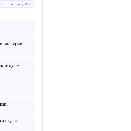
.0 —
2 апрель, 2026
циясе кирәк
 нәтиҗәле
$50
.
кча түләп