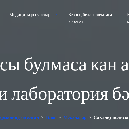
Медицина ресурслары
Безнең белән элемтәгә
керегез
сы булмаса кан а
и лаборатория б
Германиядә ясалган
>
Блог
>
Мәкаләләр
>
Саклану полисы 