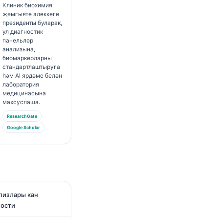
Клиник биохимия
җәмгыяте элеккеге
президенты буларак,
ул диагностик
панельләр
анализына,
биомаркерларны
стандартлаштыруга
һәм AI ярдәме белән
лаборатория
медицинасына
махсуслаша.
ResearchGate
Google Scholar
ализлары кан
 өсти