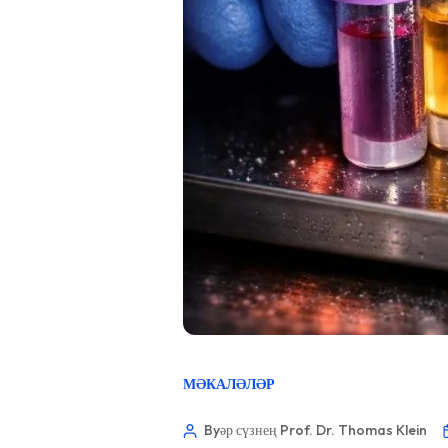
МӘКАЛӘЛӘР
Byәр сүзнең Prof. Dr. Thomas Klein