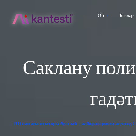
Өй
Бәяләр
Саклану поли
гадәт
ЯИ кан анализаторы бушлай - лабораторияне аңлату, 