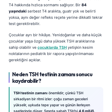
T4 hakkında hızlıca sormamı sağlıyor. Bir
84
yaşındaki
serbest T4 aralıkta, guatr yok ve belirti
yoksa, aynı değer refleks reçete yerine dikkatli tekrar
test gerektirebilir.
Çocuklar ayrı bir hikâye. Yenidoğanlar ve daha küçük
çocuklar yaşa özgü daha yüksek TSH aralıklarına
sahip olabilir ve
çocuklarda TSH
yetişkin kesim
noktalarının pediatrik bir rapora yapıştırılmaması
gerektiğini açıklar.
Neden TSH testinin zamanı sonucu
kaydırabilir?
TSH testinin zamanı
önemlidir; çünkü TSH
sirkadiyen bir ritmi izler: çoğu zaman geceleri
yükselir, uykuda tepe yapar ve günün ilerleyen
saatlerinde düşer. Sınırda sabah TSH’si
4,6 mIU/L