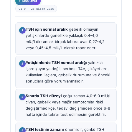
⚡ Kısa Özet
v1.0 —
28 Nisan 2026
TSH için normal aralık
gebelik olmayan
yetişkinlerde genellikle yaklaşık 0,4-4,0
mIU/L’dir; ancak birçok laboratuvar 0,27-4,2
veya 0,45-4,5 mIU/L olarak rapor eder.
Yetişkinlerde TSH normal aralığı
yalnızca
işaret/uyarıya değil; serbest T4’e, şikâyetlere,
kullanılan ilaçlara, gebelik durumuna ve önceki
sonuçlara göre yorumlanmalıdır.
Sınırda TSH düzeyi
çoğu zaman 4,0-6,0 mIU/L
civarı, gebelik veya majör semptomlar riski
değiştirmedikçe, tedavi değişmeden önce 6-8
hafta içinde tekrar test edilmesini gerektirir.
TSH testinin zamanı
önemlidir; çünkü TSH