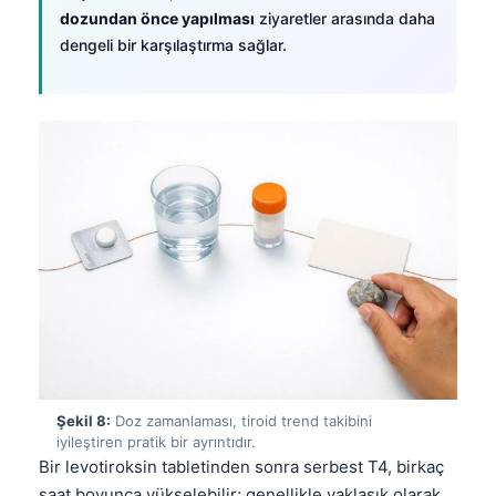
Čeština
dozundan önce yapılması
ziyaretler arasında daha
dengeli bir karşılaştırma sağlar.
日本語
Eesti
Azərbaycan dili
Bosanski
Svenska
Српски језик
Íslenska
Հայերեն
Bahasa Indonesia
हिन्दी
Nederlands
Şekil 8:
Doz zamanlaması, tiroid trend takibini
iyileştiren pratik bir ayrıntıdır.
Dansk
Bir levotiroksin tabletinden sonra serbest T4, birkaç
Български
saat boyunca yükselebilir; genellikle yaklaşık olarak