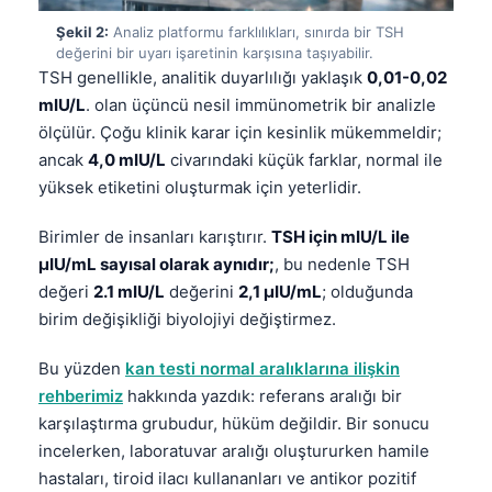
Şekil 2:
Analiz platformu farklılıkları, sınırda bir TSH
değerini bir uyarı işaretinin karşısına taşıyabilir.
TSH genellikle, analitik duyarlılığı yaklaşık
0,01-0,02
mIU/L
. olan üçüncü nesil immünometrik bir analizle
ölçülür. Çoğu klinik karar için kesinlik mükemmeldir;
ancak
4,0 mIU/L
civarındaki küçük farklar, normal ile
yüksek etiketini oluşturmak için yeterlidir.
Birimler de insanları karıştırır.
TSH için mIU/L ile
µIU/mL sayısal olarak aynıdır;
, bu nedenle TSH
değeri
2.1 mIU/L
değerini
2,1 µIU/mL
; olduğunda
birim değişikliği biyolojiyi değiştirmez.
Bu yüzden
kan testi normal aralıklarına ilişkin
rehberimiz
hakkında yazdık: referans aralığı bir
karşılaştırma grubudur, hüküm değildir. Bir sonucu
incelerken, laboratuvar aralığı oluştururken hamile
hastaları, tiroid ilacı kullananları ve antikor pozitif