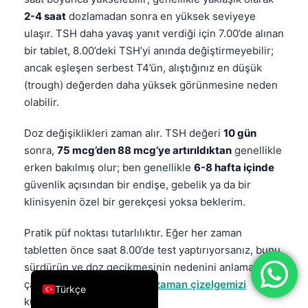
2-4 saat
dozlamadan sonra en yüksek seviyeye
فارسی
ulaşır. TSH daha yavaş yanıt verdiği için 7.00’de alınan
简体中文
bir tablet, 8.00’deki TSH’yi anında değiştirmeyebilir;
Română
ancak eşleşen serbest T4’ün, alıştığınız en düşük
(trough) değerden daha yüksek görünmesine neden
Ελληνικά
olabilir.
Português
Español
Doz değişiklikleri zaman alır. TSH değeri
10 gün
sonra,
75 mcg’den 88 mcg’ye artırıldıktan
genellikle
Italiano
erken bakılmış olur; ben genellikle
6-8 hafta içinde
עִבְרִית
güvenlik açısından bir endişe, gebelik ya da bir
Français
klinisyenin özel bir gerekçesi yoksa beklerim.
العربية
Pratik püf noktası tutarlılıktır. Eğer her zaman
Deutsch
tabletten önce saat 8.00’de test yaptırıyorsanız, bunu
English
sürdürün ve doz gecikmesinin nedenini anlamaya
çalışıyorsanız
levotiroksin zaman çizelgemizi
Türkçe
kullanın.