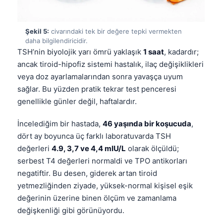
Şekil 5:
civarındaki tek bir değere tepki vermekten
daha bilgilendiricidir.
TSH’nin biyolojik yarı ömrü yaklaşık
1 saat
, kadardır;
ancak tiroid-hipofiz sistemi hastalık, ilaç değişiklikleri
veya doz ayarlamalarından sonra yavaşça uyum
sağlar. Bu yüzden pratik tekrar test penceresi
genellikle günler değil, haftalardır.
İncelediğim bir hastada,
46 yaşında bir koşucuda
,
dört ay boyunca üç farklı laboratuvarda TSH
değerleri
4.9, 3,7 ve 4,4 mIU/L
olarak ölçüldü;
serbest T4 değerleri normaldi ve TPO antikorları
negatiftir. Bu desen, giderek artan tiroid
yetmezliğinden ziyade, yüksek-normal kişisel eşik
değerinin üzerine binen ölçüm ve zamanlama
değişkenliği gibi görünüyordu.