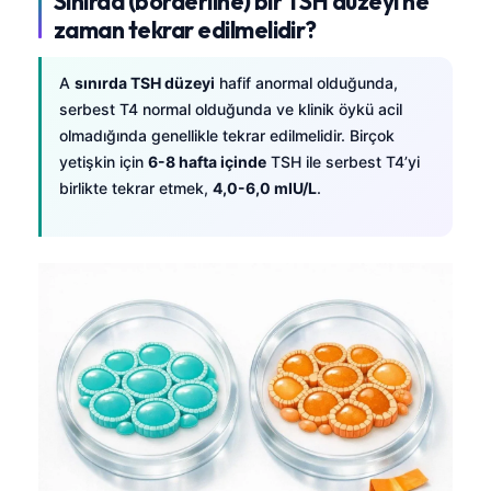
Sınırda (borderline) bir TSH düzeyi ne
zaman tekrar edilmelidir?
A
sınırda TSH düzeyi
hafif anormal olduğunda,
serbest T4 normal olduğunda ve klinik öykü acil
olmadığında genellikle tekrar edilmelidir. Birçok
yetişkin için
6-8 hafta içinde
TSH ile serbest T4’yi
birlikte tekrar etmek,
4,0-6,0 mIU/L
.