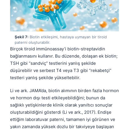
Català
O‘zbekcha
Українська
አማርኛ
Şekil 7:
Biotin etkileşimi, hastaya uymayan bir tiroid
Kiswahili
paterni oluşturabilir.
Birçok tiroid immünoassay’i biotin-streptavidin
ភាសាខ្មែរ
bağlanmasını kullanır. Bu düzende, dolaşan ek biotin;
ဗမာစာ
TSH gibi “sandviç” testlerini yanlış şekilde
düşürebilir ve serbest T4 veya T3 gibi “rekabetçi”
ไทย
testleri yanlış şekilde yükseltebilir.
Tagalog
Tiếng Việt
Li ve ark. JAMA’da, biotin alımının birden fazla hormon
ve hormon dışı testi etkileyebildiğini; bunun da
Bahasa Melayu
sağlıklı yetişkinlerde klinik olarak yanıltıcı sonuçlar
മലയാളം
oluşturabildiğini gösterdi (Li ve ark., 2017). Endişe
ಕನ್ನಡ
ettiğim laboratuvar paterni, tamamen iyi görünen ve
yakın zamanda yüksek dozlu bir takviyeye başlayan
ગુજરાતી