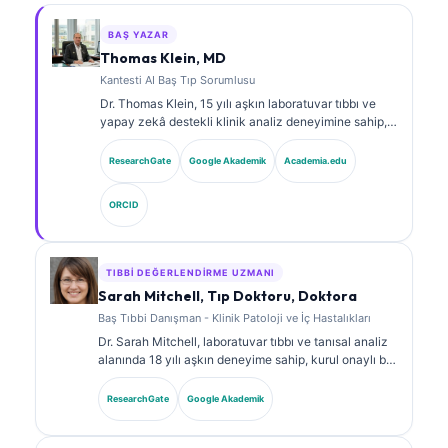
BAŞ YAZAR
Thomas Klein, MD
Kantesti AI Baş Tıp Sorumlusu
Dr. Thomas Klein, 15 yılı aşkın laboratuvar tıbbı ve
yapay zekâ destekli klinik analiz deneyimine sahip,
kurul onaylı bir klinik hematolog ve dâhiliye
uzmanıdır. Kantesti AI bünyesinde Tıbbi Direktör
ResearchGate
Google Akademik
Academia.edu
olarak, tescilli sinir ağının tıbbi doğruluğuna ilişkin
klinik gözetim sağlar. Dr. Klein, biyobelirteç
ORCID
yorumlanması ve laboratuvar tıbbı konularında
laboratuvar tanılarına ilişkin kapsamlı yayınlar
yapmıştır.
TIBBI DEĞERLENDIRME UZMANI
Sarah Mitchell, Tıp Doktoru, Doktora
Baş Tıbbi Danışman - Klinik Patoloji ve İç Hastalıkları
Dr. Sarah Mitchell, laboratuvar tıbbı ve tanısal analiz
alanında 18 yılı aşkın deneyime sahip, kurul onaylı bir
klinik patologdur. Klinik kimya alanında uzmanlık
sertifikalarına sahiptir ve klinik uygulamada
ResearchGate
Google Akademik
biyobelirteç panelleri ile laboratuvar analizi üzerine
kapsamlı şekilde yayın yapmıştır.