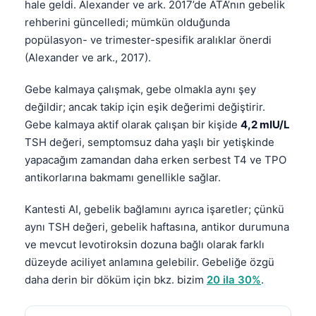
hale geldi. Alexander ve ark. 2017’de ATA’nın gebelik
rehberini güncelledi; mümkün olduğunda
popülasyon- ve trimester-spesifik aralıklar önerdi
(Alexander ve ark., 2017).
Gebe kalmaya çalışmak, gebe olmakla aynı şey
değildir; ancak takip için eşik değerimi değiştirir.
Gebe kalmaya aktif olarak çalışan bir kişide
4,2 mIU/L
TSH değeri, semptomsuz daha yaşlı bir yetişkinde
yapacağım zamandan daha erken serbest T4 ve TPO
antikorlarına bakmamı genellikle sağlar.
Kantesti AI, gebelik bağlamını ayrıca işaretler; çünkü
aynı TSH değeri, gebelik haftasına, antikor durumuna
ve mevcut levotiroksin dozuna bağlı olarak farklı
düzeyde aciliyet anlamına gelebilir. Gebeliğe özgü
daha derin bir döküm için bkz. bizim
20 ila 30%
.
Norsk bokmål
Ślōnskŏ gŏdka