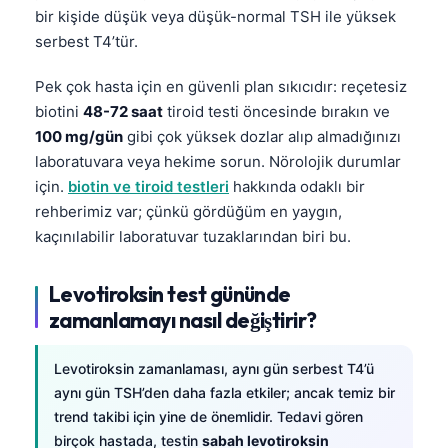
bir kişide düşük veya düşük-normal TSH ile yüksek
தமிழ்
serbest T4’tür.
తెలుగు
Pek çok hasta için en güvenli plan sıkıcıdır: reçetesiz
मराठी
biotini
48-72 saat
tiroid testi öncesinde bırakın ve
اردو
100 mg/gün
gibi çok yüksek dozlar alıp almadığınızı
laboratuvara veya hekime sorun. Nörolojik durumlar
বাংলা
için.
biotin ve tiroid testleri
hakkında odaklı bir
Shqip
rehberimiz var; çünkü gördüğüm en yaygın,
Magyar
kaçınılabilir laboratuvar tuzaklarından biri bu.
Slovenščina
Levotiroksin test gününde
한국어
zamanlamayı nasıl değiştirir?
Polski
Lietuvių kalba
Levotiroksin zamanlaması, aynı gün serbest T4’ü
Русский
aynı gün TSH’den daha fazla etkiler; ancak temiz bir
trend takibi için yine de önemlidir. Tedavi gören
ქართული
birçok hastada, testin
sabah levotiroksin