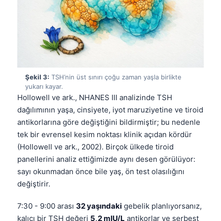
Şekil 3:
TSH’nin üst sınırı çoğu zaman yaşla birlikte
yukarı kayar.
Hollowell ve ark., NHANES III analizinde TSH
dağılımının yaşa, cinsiyete, iyot maruziyetine ve tiroid
antikorlarına göre değiştiğini bildirmiştir; bu nedenle
tek bir evrensel kesim noktası klinik açıdan kördür
(Hollowell ve ark., 2002). Birçok ülkede tiroid
panellerini analiz ettiğimizde aynı desen görülüyor:
sayı okunmadan önce bile yaş, ön test olasılığını
değiştirir.
7:30 - 9:00 arası
32 yaşındaki
gebelik planlıyorsanız,
kalıcı bir TSH değeri
5,2 mIU/L
antikorlar ve serbest