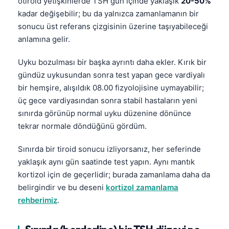
ötiroid yetişkinlerde TSH gün içinde yaklaşık
20-50%
kadar değişebilir; bu da yalnızca zamanlamanın bir
sonucu üst referans çizgisinin üzerine taşıyabileceği
anlamına gelir.
Uyku bozulması bir başka ayrıntı daha ekler. Kırık bir
gündüz uykusundan sonra test yapan gece vardiyalı
bir hemşire, alışıldık 08.00 fizyolojisine uymayabilir;
üç gece vardiyasından sonra stabil hastaların yeni
sınırda görünüp normal uyku düzenine dönünce
tekrar normale döndüğünü gördüm.
Sınırda bir tiroid sonucu izliyorsanız, her seferinde
yaklaşık aynı gün saatinde test yapın. Aynı mantık
kortizol için de geçerlidir; burada zamanlama daha da
belirgindir ve bu deseni
kortizol zamanlama
rehberimiz
.