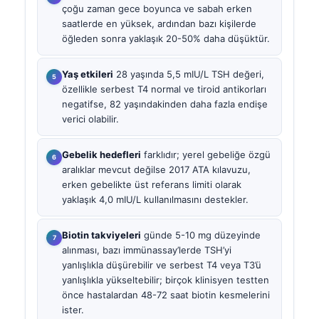
çoğu zaman gece boyunca ve sabah erken
saatlerde en yüksek, ardından bazı kişilerde
öğleden sonra yaklaşık 20-50% daha düşüktür.
Yaş etkileri
28 yaşında 5,5 mIU/L TSH değeri,
özellikle serbest T4 normal ve tiroid antikorları
negatifse, 82 yaşındakinden daha fazla endişe
verici olabilir.
Gebelik hedefleri
farklıdır; yerel gebeliğe özgü
aralıklar mevcut değilse 2017 ATA kılavuzu,
erken gebelikte üst referans limiti olarak
yaklaşık 4,0 mIU/L kullanılmasını destekler.
Biotin takviyeleri
günde 5-10 mg düzeyinde
alınması, bazı immünassay’lerde TSH’yi
yanlışlıkla düşürebilir ve serbest T4 veya T3’ü
yanlışlıkla yükseltebilir; birçok klinisyen testten
önce hastalardan 48-72 saat biotin kesmelerini
ister.