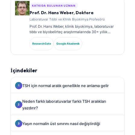
KATKIDA BULUNAN UZMAN
Prof. Dr. Hans Weber, Doktora
Laboratuvar Tıbbi ve Klinik Biyokimya Profesörü
Prof. Dr. Hans Weber, klinik biyokimya, laboratuvar
tıbbı ve biyobelirteç araştırmalarında 30+ yıllık
uzmanlığa sahiptir. Alman Klinik Kimya Derneği’nin
eski Başkanıdır; tanısal panel analizi, biyobelirteç
ResearchGate
Google Akademik
standardizasyonu ve yapay zeka destekli laboratuvar
tıbbı alanlarında uzmanlaşmıştır.
İçindekiler
TSH için normal aralık genellikle ne anlama gelir
Neden farklı laboratuvarlar farklı TSH aralıkları
yazdırır?
Yaşın normalin üst sınırını nasıl değiştirdiği