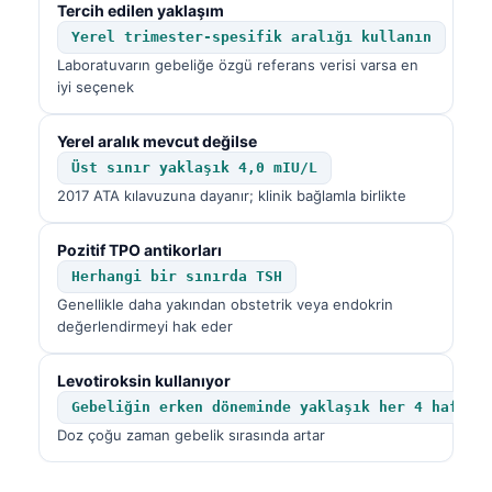
Tercih edilen yaklaşım
Frysk
Yerel trimester-spesifik aralığı kullanın
Esperanto
Laboratuvarın gebeliğe özgü referans verisi varsa en
iyi seçenek
Беларуская мова
Татар теле
Yerel aralık mevcut değilse
Кыргызча
Üst sınır yaklaşık 4,0 mIU/L
2017 ATA kılavuzuna dayanır; klinik bağlamla birlikte
ئۇيغۇرچە
Cebuano
Pozitif TPO antikorları
Basa Jawa
Herhangi bir sınırda TSH
Genellikle daha yakından obstetrik veya endokrin
ພາສາລາວ
değerlendirmeyi hak eder
Монгол
Levotiroksin kullanıyor
Afrikaans
Gebeliğin erken döneminde yaklaşık her 4 haftad
العربية المغربية
Doz çoğu zaman gebelik sırasında artar
Occitan