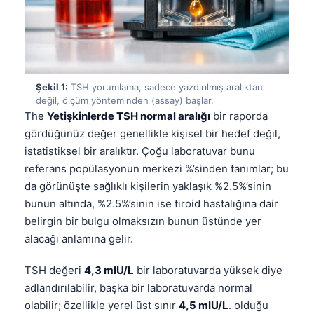
Şekil 1:
TSH yorumlama, sadece yazdırılmış aralıktan
değil, ölçüm yönteminden (assay) başlar.
The
Yetişkinlerde TSH normal aralığı
bir raporda
gördüğünüz değer genellikle kişisel bir hedef değil,
istatistiksel bir aralıktır. Çoğu laboratuvar bunu
referans popülasyonun merkezi %’sinden tanımlar; bu
da görünüşte sağlıklı kişilerin yaklaşık %2.5%’sinin
bunun altında, %2.5%’sinin ise tiroid hastalığına dair
belirgin bir bulgu olmaksızın bunun üstünde yer
alacağı anlamına gelir.
TSH değeri
4,3 mIU/L
bir laboratuvarda yüksek diye
adlandırılabilir, başka bir laboratuvarda normal
olabilir; özellikle yerel üst sınır
4,5 mIU/L
. olduğu