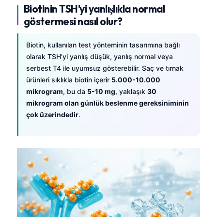
Gàidhlig
Biotinin TSH’yi yanlışlıkla normal
Euskara
göstermesi nasıl olur?
Македонски јазик
Biotin, kullanılan test yönteminin tasarımına bağlı
Latviešu valoda
olarak TSH’yi yanlış düşük, yanlış normal veya
Galego
serbest T4 ile uyumsuz gösterebilir. Saç ve tırnak
ürünleri sıklıkla biotin içerir
5.000-10.000
অসমীয়া
mikrogram
, bu da
5-10 mg
, yaklaşık
30
සිංහල
mikrogram olan günlük beslenme gereksiniminin
سنڌي
çok üzerindedir
.
پښتو
Slovenčina
Hrvatski
Suomi
Қазақ тілі