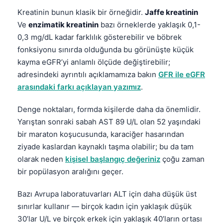
Kreatinin bunun klasik bir örneğidir.
Jaffe kreatinin
Ve
enzimatik kreatinin
bazı örneklerde yaklaşık 0,1-
0,3 mg/dL kadar farklılık gösterebilir ve böbrek
fonksiyonu sınırda olduğunda bu görünüşte küçük
kayma eGFR’yi anlamlı ölçüde değiştirebilir;
adresindeki
ayrıntılı açıklamamıza
bakın
GFR ile eGFR
arasındaki farkı açıklayan yazımız
.
Denge noktaları, formda kişilerde daha da önemlidir.
Yarıştan sonraki sabah AST 89 U/L olan 52 yaşındaki
bir maraton koşucusunda, karaciğer hasarından
ziyade kaslardan kaynaklı taşma olabilir; bu da tam
olarak neden
kişisel başlangıç değeriniz
çoğu zaman
bir popülasyon aralığını geçer.
Bazı Avrupa laboratuvarları ALT için daha düşük üst
sınırlar kullanır — birçok kadın için yaklaşık düşük
30’lar U/L ve birçok erkek için yaklaşık 40’ların ortası