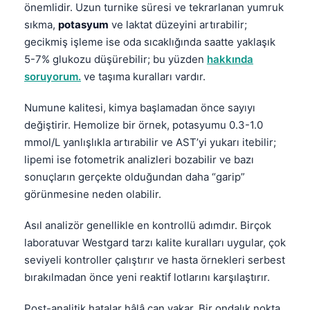
önemlidir. Uzun turnike süresi ve tekrarlanan yumruk
sıkma,
potasyum
ve laktat düzeyini artırabilir;
gecikmiş işleme ise oda sıcaklığında saatte yaklaşık
5-7% glukozu düşürebilir; bu yüzden
hakkında
soruyorum.
ve taşıma kuralları vardır.
Numune kalitesi, kimya başlamadan önce sayıyı
değiştirir. Hemolize bir örnek, potasyumu 0.3-1.0
mmol/L yanlışlıkla artırabilir ve AST’yi yukarı itebilir;
lipemi ise fotometrik analizleri bozabilir ve bazı
sonuçların gerçekte olduğundan daha “garip”
görünmesine neden olabilir.
Asıl analizör genellikle en kontrollü adımdır. Birçok
laboratuvar Westgard tarzı kalite kuralları uygular, çok
seviyeli kontroller çalıştırır ve hasta örnekleri serbest
bırakılmadan önce yeni reaktif lotlarını karşılaştırır.
Post-analitik hatalar hâlâ can yakar. Bir ondalık nokta,