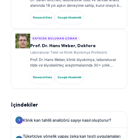
alanında 18 yılı aşkın deneyime sahip, kurul onaylı bir
klinik patologdur. Klinik kimya alanında uzmanlık
sertifikalarına sahiptir ve klinik uygulamada
ResearchGate
Google Akademik
biyobelirteç panelleri ile laboratuvar analizi üzerine
kapsamlı şekilde yayın yapmıştır.
KATKIDA BULUNAN UZMAN
Prof. Dr. Hans Weber, Doktora
Laboratuvar Tıbbi ve Klinik Biyokimya Profesörü
Prof. Dr. Hans Weber, klinik biyokimya, laboratuvar
tıbbı ve biyobelirteç araştırmalarında 30+ yıllık
uzmanlığa sahiptir. Alman Klinik Kimya Derneği’nin
eski Başkanıdır; tanısal panel analizi, biyobelirteç
ResearchGate
Google Akademik
standardizasyonu ve yapay zeka destekli laboratuvar
tıbbı alanlarında uzmanlaşmıştır.
İçindekiler
Klinik kan tahlili analizörü sayıyı nasıl oluşturur?
Tüketiciye yönelik yapay zeka kan testi uygulamaları