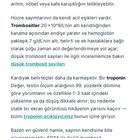
aritmi, nöbet veya kafa karışıklığını tetikleyebilir.
Frysk
Esperanto
Hücre sayımlarının da kendi acil eşikleri vardır.
Trombositler
20 ×10^9/L’nin altı kendiliğinden
Беларуская мова
kanama açısından endişe yaratır ve hemoglobin
Татар теле
yaklaşık 7 g/dL’nin altı, belirti ve ek hastalıklara bağlı
Кыргызча
olarak çoğu zaman acil değerlendirmeye yol açar;
düşük trombosit sayıları
ile ilgili incelememize bakın
ئۇيغۇرچە
düşük trombosit sayıları
.
Cebuano
Basa Jawa
Kardiyak belirteçler daha da karmaşıktır. Bir
troponin
Değer, testin ölçüm aralığının 99. yüzdelik dilimine
ພາສາລາວ
göre yorumlanır ve özellikle 1-3 saat içindeki
Монгол
yükselme ya da düşüş dikkate alınır; bu nedenle
Afrikaans
statik bir ekran görüntüsü hikâyenin yarısını kaçırır —
bizim
troponin açıklayıcımız
bunun içine giriyor.
العربية المغربية
Occitan
Bazen en güvenli hamle, sayının kendisine bile
güvenmemektir. EDTA ile ilişkili trombosit