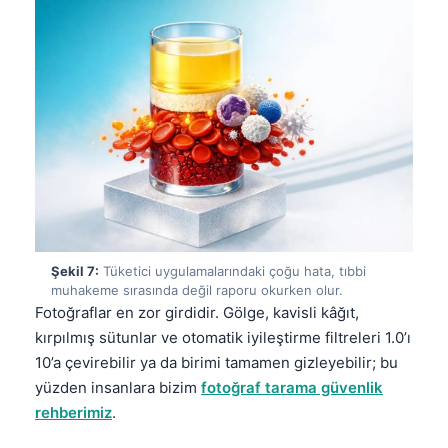
தமிழ்
తెలుగు
मराठी
اردو
বাংলা
Shqip
Magyar
Slovenščina
Şekil 7:
Tüketici uygulamalarındaki çoğu hata, tıbbi
muhakeme sırasında değil raporu okurken olur.
한국어
Fotoğraflar en zor girdidir. Gölge, kavisli kâğıt,
Polski
kırpılmış sütunlar ve otomatik iyileştirme filtreleri 1.0’ı
Lietuvių kalba
10’a çevirebilir ya da birimi tamamen gizleyebilir; bu
yüzden insanlara bizim
fotoğraf tarama güvenlik
Русский
rehberimiz
.
ქართული