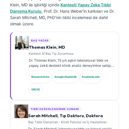
Klein, MD
ile işbirliği içinde
Kantesti Yapay Zeka Tıbbi
Danışma Kurulu
, Prof. Dr. Hans Weber'in katkıları ve Dr.
Sarah Mitchell, MD, PhD'nin tıbbi incelemesi de dahil
olmak üzere.
BAŞ YAZAR
Thomas Klein, MD
Kantesti AI Baş Tıp Sorumlusu
Dr. Thomas Klein, 15 yılı aşkın laboratuvar tıbbı ve
yapay zekâ destekli klinik analiz deneyimine sahip,
kurul onaylı bir klinik hematolog ve dâhiliye
uzmanıdır. Kantesti AI bünyesinde Tıbbi Direktör
ResearchGate
Google Akademik
Academia.edu
olarak, tescilli sinir ağının tıbbi doğruluğuna ilişkin
klinik gözetim sağlar. Dr. Klein, biyobelirteç
ORCID
yorumlanması ve laboratuvar tıbbı konularında
laboratuvar tanılarına ilişkin kapsamlı yayınlar
yapmıştır.
TIBBI DEĞERLENDIRME UZMANI
Sarah Mitchell, Tıp Doktoru, Doktora
Baş Tıbbi Danışman - Klinik Patoloji ve İç Hastalıkları
Dr. Sarah Mitchell, laboratuvar tıbbı ve tanısal analiz