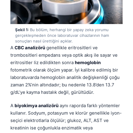
Şekil 1:
Bu bölüm, herhangi bir yapay zeka yorumu
gerçekleşmeden önce laboratuvar cihazlarının ham
sonuçları nasıl ürettiğini açıklar.
A
CBC analizörü
genellikle eritrositleri ve
trombositleri empedans veya optik akış ile sayar ve
eritrositler liz edildikten sonra
hemoglobin
fotometrik olarak ölçüm yapar. İyi kalibre edilmiş bir
laboratuvarda hemoglobin analitik değişkenliği çoğu
zaman 2%’nin altındadır; bu nedenle 13.8’den 13.7
g/dL’ye kayma hastalık değil, gürültüdür.
A
biyokimya analizörü
aynı raporda farklı yöntemler
kullanır. Sodyum, potasyum ve klorür genellikle iyon-
seçici elektrotlarla ölçülür; glukoz, ALT, AST ve
kreatinin ise çoğunlukla enzimatik veya