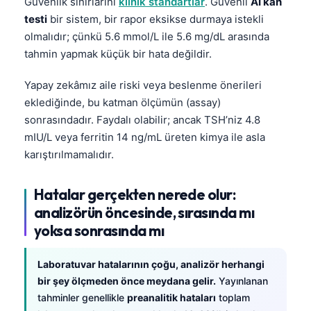
Güvenlik sınırlarını
klinik standartlar
. Güvenli
AI kan
testi
bir sistem, bir rapor eksikse durmaya istekli
olmalıdır; çünkü 5.6 mmol/L ile 5.6 mg/dL arasında
tahmin yapmak küçük bir hata değildir.
Yapay zekâmız aile riski veya beslenme önerileri
eklediğinde, bu katman ölçümün (assay)
sonrasındadır. Faydalı olabilir; ancak TSH’niz 4.8
mIU/L veya ferritin 14 ng/mL üreten kimya ile asla
karıştırılmamalıdır.
Hatalar gerçekten nerede olur:
analizörün öncesinde, sırasında mı
yoksa sonrasında mı
Laboratuvar hatalarının çoğu, analizör herhangi
bir şey ölçmeden önce meydana gelir.
Yayınlanan
tahminler genellikle
preanalitik hataları
toplam