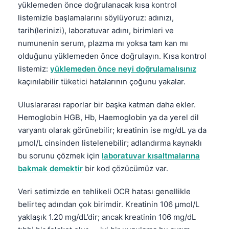
yüklemeden önce doğrulanacak kısa kontrol
Čeština
listemizle başlamalarını söylüyoruz: adınızı,
日本語
tarih(lerinizi), laboratuvar adını, birimleri ve
Eesti
numunenin serum, plazma mı yoksa tam kan mı
olduğunu yüklemeden önce doğrulayın. Kısa kontrol
Azərbaycan dili
listemiz:
yüklemeden önce neyi doğrulamalısınız
Bosanski
kaçınılabilir tüketici hatalarının çoğunu yakalar.
Svenska
Uluslararası raporlar bir başka katman daha ekler.
Српски језик
Hemoglobin HGB, Hb, Haemoglobin ya da yerel dil
Íslenska
varyantı olarak görünebilir; kreatinin ise mg/dL ya da
Հայերեն
µmol/L cinsinden listelenebilir; adlandırma kaynaklı
bu sorunu çözmek için
laboratuvar kısaltmalarına
Bahasa Indonesia
bakmak demektir
bir kod çözücümüz var.
हिन्दी
Nederlands
Veri setimizde en tehlikeli OCR hatası genellikle
belirteç adından çok birimdir. Kreatinin 106 µmol/L
Dansk
yaklaşık 1.20 mg/dL’dir; ancak kreatinin 106 mg/dL
Български