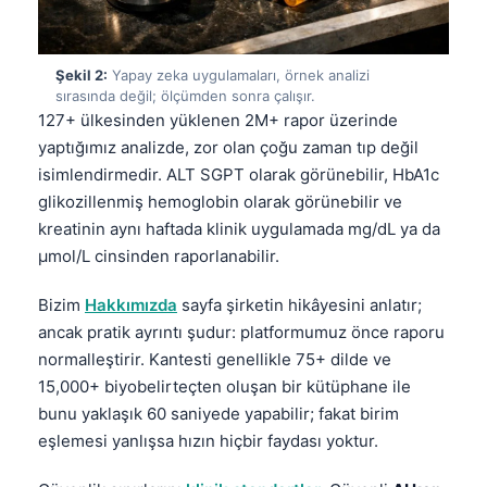
Şekil 2:
Yapay zeka uygulamaları, örnek analizi
sırasında değil; ölçümden sonra çalışır.
127+ ülkesinden yüklenen 2M+ rapor üzerinde
yaptığımız analizde, zor olan çoğu zaman tıp değil
isimlendirmedir. ALT SGPT olarak görünebilir, HbA1c
glikozillenmiş hemoglobin olarak görünebilir ve
kreatinin aynı haftada klinik uygulamada mg/dL ya da
µmol/L cinsinden raporlanabilir.
Bizim
Hakkımızda
sayfa şirketin hikâyesini anlatır;
ancak pratik ayrıntı şudur: platformumuz önce raporu
normalleştirir. Kantesti genellikle 75+ dilde ve
15,000+ biyobelirteçten oluşan bir kütüphane ile
bunu yaklaşık 60 saniyede yapabilir; fakat birim
eşlemesi yanlışsa hızın hiçbir faydası yoktur.