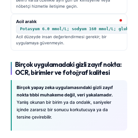
Català
nöbetçi hizmetle iletişime geçin.
O‘zbekcha
Acil aralık
Українська
Potasyum 6.0 mmol/L; sodyum 160 mmol/L; glukoz 
አማርኛ
Acil düzeyde insan değerlendirmesi gerekir; bir
uygulamaya güvenmeyin.
Kiswahili
ភាសាខ្មែរ
Birçok uygulamadaki gizli zayıf nokta:
ဗမာစာ
OCR, birimler ve fotoğraf kalitesi
ไทย
Tagalog
Birçok yapay zeka uygulamasındaki gizli zayıf
nokta tıbbi muhakeme değil, veri yakalamadır.
Tiếng Việt
Yanlış okunan bir birim ya da ondalık, saniyeler
Bahasa Melayu
içinde zararsız bir sonucu korkutucuya ya da
മലയാളം
tersine çevirebilir.
ಕನ್ನಡ
ગુજરાતી