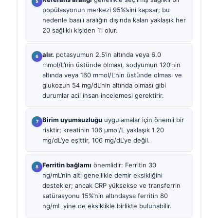
popülasyonun merkezi 95%’sini kapsar; bu
nedenle basılı aralığın dışında kalan yaklaşık her
20 sağlıklı kişiden 1’i olur.
alır.
potasyumun 2.5’in altında veya 6.0
mmol/L’nin üstünde olması, sodyumun 120’nin
altında veya 160 mmol/L’nin üstünde olması ve
glukozun 54 mg/dL’nin altında olması gibi
durumlar acil insan incelemesi gerektirir.
Birim uyumsuzluğu
uygulamalar için önemli bir
risktir; kreatinin 106 µmol/L yaklaşık 1.20
mg/dL’ye eşittir, 106 mg/dL’ye değil.
Ferritin bağlamı
önemlidir: Ferritin 30
ng/mL’nin altı genellikle demir eksikliğini
destekler; ancak CRP yüksekse ve transferrin
satürasyonu 15%’nin altındaysa ferritin 80
ng/mL yine de eksiklikle birlikte bulunabilir.