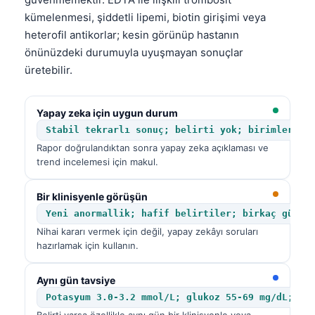
Gàidhlig
kümelenmesi, şiddetli lipemi, biotin girişimi veya
Euskara
heterofil antikorlar; kesin görünüp hastanın
Македонски јазик
önünüzdeki durumuyla uyuşmayan sonuçlar
üretebilir.
Latviešu valoda
Galego
Yapay zeka için uygun durum
অসমীয়া
Stabil tekrarlı sonuç; belirti yok; birimler do
සිංහල
Rapor doğrulandıktan sonra yapay zeka açıklaması ve
trend incelemesi için makul.
سنڌي
پښتو
Bir klinisyenle görüşün
Yeni anormallik; hafif belirtiler; birkaç gün i
Nihai kararı vermek için değil, yapay zekâyı soruları
Slovenčina
hazırlamak için kullanın.
Hrvatski
Suomi
Aynı gün tavsiye
Potasyum 3.0-3.2 mmol/L; glukoz 55-69 mg/dL; tr
Қазақ тілі
Belirti varsa özellikle aynı gün bir klinisyenle veya