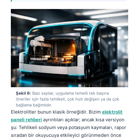
Şekil 6:
Bazı sayılar, uygulama temelli tek başına
öneriler için fazla tehlikeli, çok hızlı değişen ya da çok
bağlama bağımlıdır.
Elektrolitler bunun klasik örneğidir. Bizim
elektrolit
paneli rehberi
ayrıntıları açıklar; ancak kısa versiyon
Norsk bokmål
şu: Tehlikeli sodyum veya potasyum kaymaları, rapor
sıradan bir okuyucuya etkileyici görünmeden önce
Ślōnskŏ gŏdka