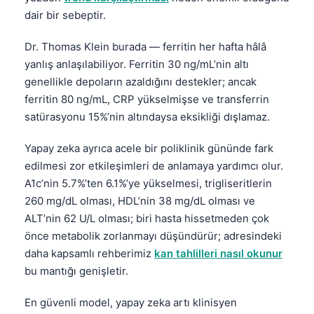
dair bir sebeptir.
Dr. Thomas Klein burada — ferritin her hafta hâlâ
yanlış anlaşılabiliyor. Ferritin 30 ng/mL’nin altı
genellikle depoların azaldığını destekler; ancak
ferritin 80 ng/mL, CRP yükselmişse ve transferrin
satürasyonu 15%’nin altındaysa eksikliği dışlamaz.
Yapay zeka ayrıca acele bir poliklinik gününde fark
edilmesi zor etkileşimleri de anlamaya yardımcı olur.
A1c’nin 5.7%’ten 6.1%’ye yükselmesi, trigliseritlerin
260 mg/dL olması, HDL’nin 38 mg/dL olması ve
ALT’nin 62 U/L olması; biri hasta hissetmeden çok
önce metabolik zorlanmayı düşündürür; adresindeki
daha kapsamlı rehberimiz
kan tahlilleri nasıl okunur
bu mantığı genişletir.
En güvenli model, yapay zeka artı klinisyen