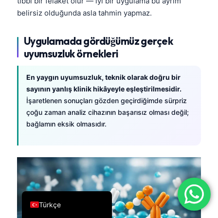
tıbbi bir felaket olur — iyi bir uygulama bu ayrım
فارسی
belirsiz olduğunda asla tahmin yapmaz.
简体中文
Uygulamada gördüğümüz gerçek
Română
uyumsuzluk örnekleri
Ελληνικά
Português
En yaygın uyumsuzluk, teknik olarak doğru bir
sayının yanlış klinik hikâyeyle eşleştirilmesidir.
Español
İşaretlenen sonuçları gözden geçirdiğimde sürpriz
Italiano
çoğu zaman analiz cihazının başarısız olması değil;
bağlamın eksik olmasıdır.
עִבְרִית
Français
العربية
Deutsch
English
Türkçe