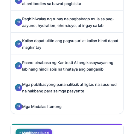
at antibodies sa bawat pagbisita
Paghihiwalay ng tunay na pagbabago mula sa pag-
aayuno, hydration, ehersisyo, at ingay sa lab
Kailan dapat ulitin ang pagsusuri at kailan hindi dapat
maghintay
Paano binabasa ng Kantesti AI ang kasaysayan ng
lab nang hindi labis na tinataya ang panganib
Mga publikasyong pananaliksik at ligtas na susunod
na hakbang para sa mga pasyente
Mga Madalas Itanong
⚡ Mabilisang Buod