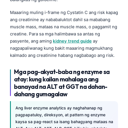
日本語
Maaaring muling i-frame ng Cystatin C ang risk kapag
Eesti
ang creatinine ay nababaluktot dahil sa mababang
Azərbaycan dili
muscle mass, mataas na muscle mass, o paggamit ng
Bosanski
creatine. Para sa mga halimbawa sa antas ng
Svenska
pasyente, ang aming
kidney trend guide
ay
nagpapaliwanag kung bakit maaaring magmukhang
Српски језик
kalmado ang creatinine habang nagbabago ang risk.
Íslenska
Հայերեն
Mga pag-akyat-baba ng enzyme sa
atay: kung kailan mahalaga ang
Bahasa Indonesia
banayad na ALT at GGT na dahan-
हिन्दी
dahang gumagalaw
Nederlands
Dansk
Ang liver enzyme analytics ay naghahanap ng
pagpapatuloy, direksyon, at pattern ng enzyme
Български
kaysa sa pag-react sa isang bahagyang mataas na
فارسی