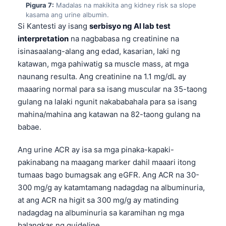
Pigura 7:
Madalas na makikita ang kidney risk sa slope
తెలుగు
kasama ang urine albumin.
Si Kantesti ay isang
serbisyo ng AI lab test
मराठी
interpretation
na nagbabasa ng creatinine na
اردو
isinasaalang-alang ang edad, kasarian, laki ng
katawan, mga pahiwatig sa muscle mass, at mga
বাংলা
naunang resulta. Ang creatinine na 1.1 mg/dL ay
Shqip
maaaring normal para sa isang muscular na 35-taong
Magyar
gulang na lalaki ngunit nakababahala para sa isang
mahina/mahina ang katawan na 82-taong gulang na
Slovenščina
babae.
한국어
Polski
Ang urine ACR ay isa sa mga pinaka-kapaki-
pakinabang na maagang marker dahil maaari itong
Lietuvių kalba
tumaas bago bumagsak ang eGFR. Ang ACR na 30-
Русский
300 mg/g ay katamtamang nadagdag na albuminuria,
ქართული
at ang ACR na higit sa 300 mg/g ay matinding
nadagdag na albuminuria sa karamihan ng mga
Čeština
balangkas ng guideline.