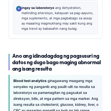
ingay sa laboratoryo
ang dehydration,
matinding ehersisyo, katayuan sa pag-aayuno,
mga suplemento, at mga pagbabago sa assay
ay maaaring magmukhang may sakit kung ang
mga trend ay babasahin nang bulag.
Ano ang idinadagdag ng pagsusuri ng
datos ng dugo bago maging abnormal
ang isang resulta
Blood test analytics
ginagawang maagang mga
senyales ng panganib ang paulit-ulit na resulta sa
laboratoryo sa pamamagitan ng pagsukat sa
direksyon, bilis, at mga pattern sa mga marker. Ang
isang resulta sa cholesterol, glucose, kidney, liver, o
CBC ay maaaring manatili sa loob ng lab range