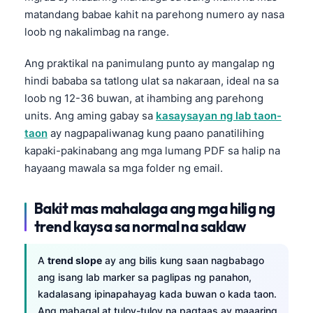
matandang babae kahit na parehong numero ay nasa
loob ng nakalimbag na range.
Ang praktikal na panimulang punto ay mangalap ng
hindi bababa sa tatlong ulat sa nakaraan, ideal na sa
loob ng 12-36 buwan, at ihambing ang parehong
units. Ang aming gabay sa
kasaysayan ng lab taon-
taon
ay nagpapaliwanag kung paano panatilihing
kapaki-pakinabang ang mga lumang PDF sa halip na
hayaang mawala sa mga folder ng email.
Bakit mas mahalaga ang mga hilig ng
trend kaysa sa normal na saklaw
A
trend slope
ay ang bilis kung saan nagbabago
ang isang lab marker sa paglipas ng panahon,
kadalasang ipinapahayag kada buwan o kada taon.
Ang mabagal at tuloy-tuloy na pagtaas ay maaaring