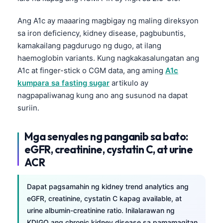
Gàidhlig
Euskara
Ang A1c ay maaaring magbigay ng maling direksyon
sa iron deficiency, kidney disease, pagbubuntis,
Македонски јазик
kamakailang pagdurugo ng dugo, at ilang
Latviešu valoda
haemoglobin variants. Kung nagkakasalungatan ang
Galego
A1c at finger-stick o CGM data, ang aming
A1c
kumpara sa fasting sugar
artikulo ay
অসমীয়া
nagpapaliwanag kung ano ang susunod na dapat
සිංහල
suriin.
سنڌي
پښتو
Mga senyales ng panganib sa bato:
eGFR, creatinine, cystatin C, at urine
ACR
Slovenčina
Hrvatski
Dapat pagsamahin ng kidney trend analytics ang
Suomi
eGFR, creatinine, cystatin C kapag available, at
urine albumin-creatinine ratio. Inilalarawan ng
Қазақ тілі
KDIGO ang chronic kidney disease sa pamamagitan