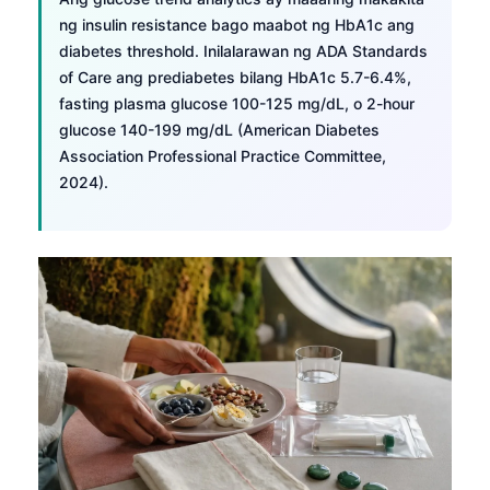
ng insulin resistance bago maabot ng HbA1c ang
diabetes threshold. Inilalarawan ng ADA Standards
of Care ang prediabetes bilang HbA1c 5.7-6.4%,
fasting plasma glucose 100-125 mg/dL, o 2-hour
glucose 140-199 mg/dL (American Diabetes
Association Professional Practice Committee,
2024).
Norsk bokmål
Ślōnskŏ gŏdka