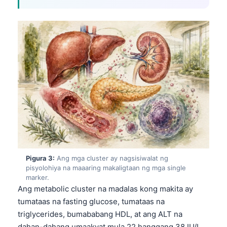
Pigura 3:
Ang mga cluster ay nagsisiwalat ng
pisyolohiya na maaaring makaligtaan ng mga single
marker.
Ang metabolic cluster na madalas kong makita ay
tumataas na fasting glucose, tumataas na
triglycerides, bumababang HDL, at ang ALT na
dahan-dahang umaakyat mula 22 hanggang 38 IU/L.