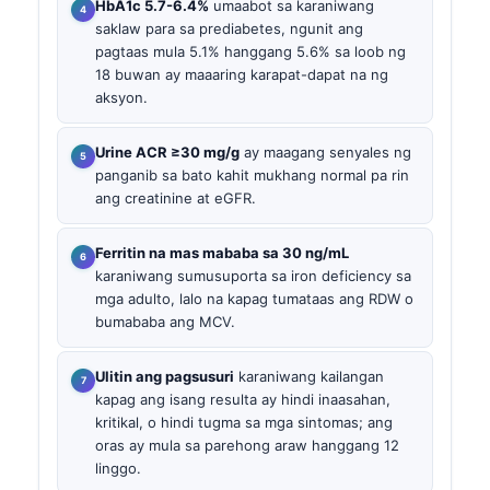
HbA1c 5.7-6.4%
umaabot sa karaniwang
saklaw para sa prediabetes, ngunit ang
pagtaas mula 5.1% hanggang 5.6% sa loob ng
18 buwan ay maaaring karapat-dapat na ng
aksyon.
Urine ACR ≥30 mg/g
ay maagang senyales ng
panganib sa bato kahit mukhang normal pa rin
ang creatinine at eGFR.
Ferritin na mas mababa sa 30 ng/mL
karaniwang sumusuporta sa iron deficiency sa
mga adulto, lalo na kapag tumataas ang RDW o
bumababa ang MCV.
Ulitin ang pagsusuri
karaniwang kailangan
kapag ang isang resulta ay hindi inaasahan,
kritikal, o hindi tugma sa mga sintomas; ang
oras ay mula sa parehong araw hanggang 12
linggo.