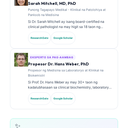
biomarker at mga diagnostic sa laboratoryo hinggil sa
Sarah Mitchell, MD, PhD
mga paksa sa laboratoryong medisina.
Punong Tagapayo Medikal - Klinikal na Patolohiya at
Panloob na Medisina
Si Dr. Sarah Mitchell ay isang board-certified na
clinical pathologist na may higit sa 18 taon ng
karanasan sa laboratory medicine at diagnostic
analysis. May hawak siyang mga specialty
ResearchGate
Google Scholar
certification sa clinical chemistry at malawakan nang
naglathala tungkol sa biomarker panels at laboratory
analysis sa klinikal na pagsasanay.
EKSPERTO SA PAG-AAMBAG
Propesor Dr. Hans Weber, PhD
Propesor ng Medisina sa Laboratoryo at Klinikal na
Biokemistri
Si Prof. Dr. Hans Weber ay may 30+ taon ng
kadalubhasaan sa clinical biochemistry, laboratory
medicine, at biomarker research. Dati siyang Pangulo
ng German Society for Clinical Chemistry, at
ResearchGate
Google Scholar
dalubhasa siya sa diagnostic panel analysis,
biomarker standardization, at AI-assisted na
laboratory medicine.
✨