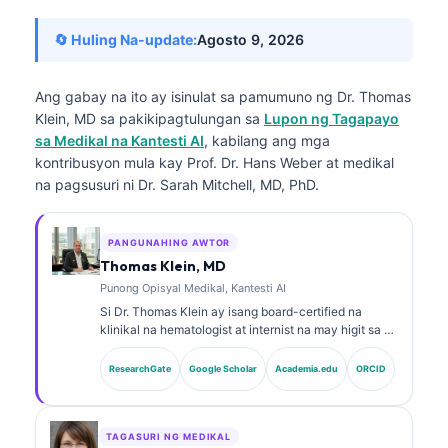
🔄 Huling Na-update:
Agosto 9, 2026
Ang gabay na ito ay isinulat sa pamumuno ng
Dr. Thomas
Klein, MD
sa pakikipagtulungan sa
Lupon ng Tagapayo
sa Medikal na Kantesti AI
, kabilang ang mga
kontribusyon mula kay Prof. Dr. Hans Weber at medikal
na pagsusuri ni Dr. Sarah Mitchell, MD, PhD.
PANGUNAHING AWTOR
Thomas Klein, MD
Punong Opisyal Medikal, Kantesti AI
Si Dr. Thomas Klein ay isang board-certified na
klinikal na hematologist at internist na may higit sa 15
taon ng karanasan sa laboratoryong medisina at
pagsusuring klinikal na tinulungan ng AI. Bilang Chief
ResearchGate
Google Scholar
Academia.edu
ORCID
Medical Officer sa Kantesti AI, nagbibigay siya ng
klinikal na pangangasiwa sa katumpakan ng medikal
ng pagmamay-ari na neural network. Si Dr. Klein ay
malawakan nang naglathala sa interpretasyon ng
TAGASURI NG MEDIKAL