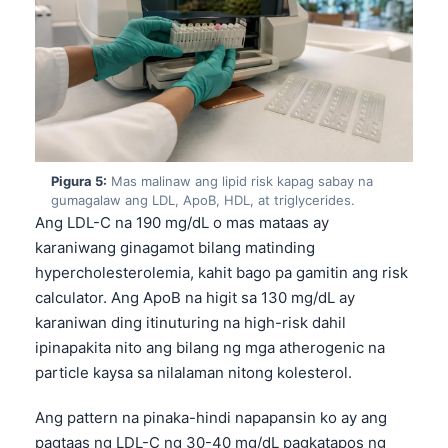
Pigura 5:
Mas malinaw ang lipid risk kapag sabay na
gumagalaw ang LDL, ApoB, HDL, at triglycerides.
Ang LDL-C na 190 mg/dL o mas mataas ay
karaniwang ginagamot bilang matinding
hypercholesterolemia, kahit bago pa gamitin ang risk
calculator. Ang ApoB na higit sa 130 mg/dL ay
karaniwan ding itinuturing na high-risk dahil
ipinapakita nito ang bilang ng mga atherogenic na
particle kaysa sa nilalaman nitong kolesterol.
Ang pattern na pinaka-hindi napapansin ko ay ang
pagtaas ng LDL-C ng 30-40 mg/dL pagkatapos ng