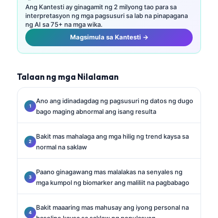
Ang Kantesti ay ginagamit ng 2 milyong tao para sa
interpretasyon ng mga pagsusuri sa lab na pinapagana
ng AI sa 75+ na mga wika.
Magsimula sa Kantesti →
Talaan ng mga Nilalaman
Ano ang idinadagdag ng pagsusuri ng datos ng dugo
bago maging abnormal ang isang resulta
Bakit mas mahalaga ang mga hilig ng trend kaysa sa
normal na saklaw
Paano ginagawang mas malalakas na senyales ng
mga kumpol ng biomarker ang maliliit na pagbabago
Bakit maaaring mas mahusay ang iyong personal na
baseline kaysa sa saklaw ng populasyon