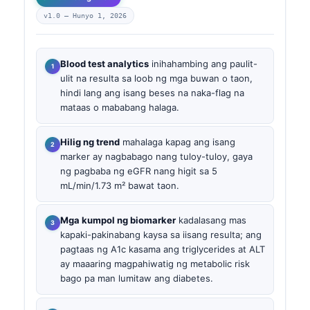
v1.0 —
Hunyo 1, 2026
Blood test analytics
inihahambing ang paulit-
ulit na resulta sa loob ng mga buwan o taon,
hindi lang ang isang beses na naka-flag na
mataas o mababang halaga.
Hilig ng trend
mahalaga kapag ang isang
marker ay nagbabago nang tuloy-tuloy, gaya
ng pagbaba ng eGFR nang higit sa 5
mL/min/1.73 m² bawat taon.
Mga kumpol ng biomarker
kadalasang mas
kapaki-pakinabang kaysa sa iisang resulta; ang
pagtaas ng A1c kasama ang triglycerides at ALT
ay maaaring magpahiwatig ng metabolic risk
bago pa man lumitaw ang diabetes.