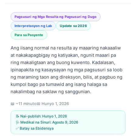
Pagsusuri ng Mga Resulta ng Pagsusuri ng Dugo
Interpretasyon ng Lab
Update sa 2026
Para sa Pasyente
Ang iisang normal na resulta ay maaaring nakaaaliw
at nakakapagbigay ng katiyakan, ngunit maaari pa
ring makaligtaan ang buong kuwento. Kadalasan,
ipinapakita ng kasaysayan ng mga pagsusuri sa loob
ng maraming taon ang direksyon, bilis, at pagbuo ng
kumpol bago pa tumawid ang isang halaga sa
nakalimbag na saklaw ng sanggunian.
📖 ~11 minuto
📅
Hunyo 1, 2026
📝 Nai-publish:
Hunyo 1, 2026
🩺 Medikal na Sinuri:
Agosto 9, 2026
✅ Batay sa Ebidensya