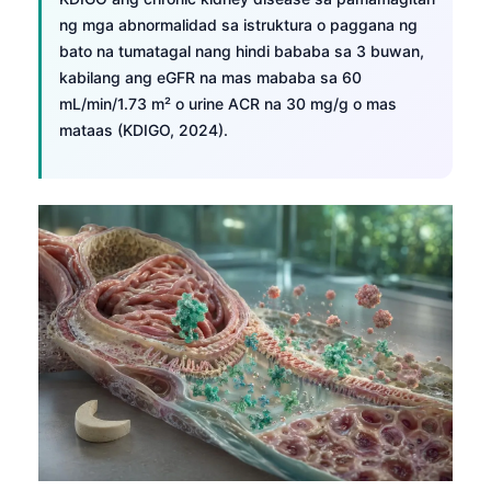
Català
ng mga abnormalidad sa istruktura o paggana ng
bato na tumatagal nang hindi bababa sa 3 buwan,
O‘zbekcha
kabilang ang eGFR na mas mababa sa 60
Українська
mL/min/1.73 m² o urine ACR na 30 mg/g o mas
አማርኛ
mataas (KDIGO, 2024).
Kiswahili
ភាសាខ្មែរ
ဗမာစာ
ไทย
Tiếng Việt
Bahasa Melayu
മലയാളം
ಕನ್ನಡ
ગુજરાતી
தமிழ்