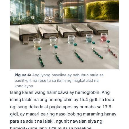
Pigura 4:
Ang iyong baseline ay nabubuo mula sa
paulit-ulit na resulta sa ilalim ng magkatulad na
kondisyon.
Isang karaniwang halimbawa ay hemoglobin. Ang
isang lalaki na ang hemoglobin ay 15.4 g/dL sa loob
ng isang dekada at pagkatapos ay bumaba sa 13.6
g/dL ay maaari pa ring nasa loob ng maraming hanay
para sa adult na lalaki, ngunit nawalan siya ng
humigit-kumulang 12% mula sa baseline.