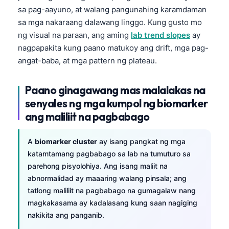
sa pag-aayuno, at walang pangunahing karamdaman
sa mga nakaraang dalawang linggo. Kung gusto mo
ng visual na paraan, ang aming
lab trend slopes
ay
nagpapakita kung paano matukoy ang drift, mga pag-
angat-baba, at mga pattern ng plateau.
Paano ginagawang mas malalakas na
senyales ng mga kumpol ng biomarker
ang maliliit na pagbabago
A
biomarker cluster
ay isang pangkat ng mga
katamtamang pagbabago sa lab na tumuturo sa
parehong pisyolohiya. Ang isang maliit na
abnormalidad ay maaaring walang pinsala; ang
tatlong maliliit na pagbabago na gumagalaw nang
magkakasama ay kadalasang kung saan nagiging
nakikita ang panganib.