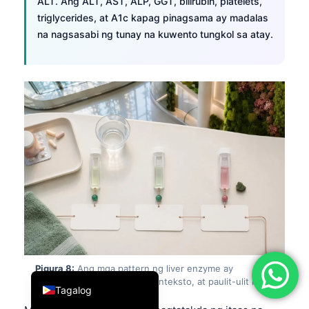
ALT. Ang ALT, AST, ALP, GGT, bilirubin, platelets,
简体中文
triglycerides, at A1c kapag pinagsama ay madalas
na nagsasabi ng tunay na kuwento tungkol sa atay.
Română
Türkçe
Ελληνικά
Português
Español
Italiano
עִבְרִית
Français
العربية
Deutsch
English
Pigura 8:
Ang mga pattern ng liver enzyme ay
nangangailangan ng oras, konteksto, at paulit-ulit na
Tagalog
kumpirmasyon.