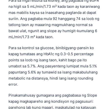
Para sa mga resulta sa kidney, ang pagbaba ng eGFR
na higit sa 5 mL/min/1.73 m² kada taon ay karaniwang
mas mabilis kaysa sa inaasahang pagtanda at dapat
suriin. Ang pagbaba mula 92 hanggang 74 sa loob ng
tatlong taon ay maaaring magmukhang normal sa
bawat ulat, ngunit ang slope ay humigit-kumulang 6
mL/min/1.73 m² kada taon.
Para sa kontrol sa glucose, binibigyang-pansin ko
kapag tumataas ang HbA1c ng 0.3-0.5 percentage
points sa loob ng isang taon, kahit bago pa ito
umabot sa 5.7%. Ang pasyenteng lumipat mula 5.1%
papuntang 5.6% ay tumawid sa isang makabuluhang
metabolic na distansya, hindi lang isang rounding
error.
Pinakamahusay gumagana ang pagbabasa ng Slope
kapag magkapareho ang kondisyon ng pagsusuri:
parehong lab kung maaari, magkatulad na katayuan