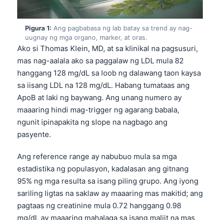
Pigura 1:
Ang pagbabasa ng lab batay sa trend ay nag-
uugnay ng mga organo, marker, at oras.
Ako si Thomas Klein, MD, at sa klinikal na pagsusuri,
mas nag-aalala ako sa paggalaw ng LDL mula 82
hanggang 128 mg/dL sa loob ng dalawang taon kaysa
sa iisang LDL na 128 mg/dL. Habang tumataas ang
ApoB at laki ng baywang. Ang unang numero ay
maaaring hindi mag-trigger ng agarang babala,
ngunit ipinapakita ng slope na nagbago ang
pasyente.
Ang reference range ay nabubuo mula sa mga
estadistika ng populasyon, kadalasan ang gitnang
95% ng mga resulta sa isang piling grupo. Ang iyong
sariling ligtas na saklaw ay maaaring mas makitid; ang
pagtaas ng creatinine mula 0.72 hanggang 0.98
mg/dL ay maaaring mahalaga sa isang maliit na mas