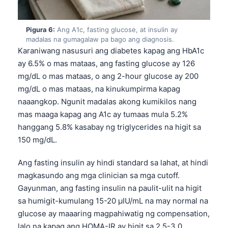
Frysk
Esperanto
Pigura 6:
Ang A1c, fasting glucose, at insulin ay
madalas na gumagalaw pa bago ang diagnosis.
Беларуская мова
Karaniwang nasusuri ang diabetes kapag ang HbA1c
Татар теле
ay 6.5% o mas mataas, ang fasting glucose ay 126
mg/dL o mas mataas, o ang 2-hour glucose ay 200
Кыргызча
mg/dL o mas mataas, na kinukumpirma kapag
ئۇيغۇرچە
naaangkop. Ngunit madalas akong kumikilos nang
Cebuano
mas maaga kapag ang A1c ay tumaas mula 5.2%
hanggang 5.8% kasabay ng triglycerides na higit sa
Basa Jawa
150 mg/dL.
ພາສາລາວ
Монгол
Ang fasting insulin ay hindi standard sa lahat, at hindi
magkasundo ang mga clinician sa mga cutoff.
Afrikaans
Gayunman, ang fasting insulin na paulit-ulit na higit
العربية المغربية
sa humigit-kumulang 15-20 µIU/mL na may normal na
Occitan
glucose ay maaaring magpahiwatig ng compensation,
lalo na kapag ang HOMA-IR ay higit sa 2.5-3.0.