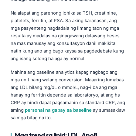
Nalalapat ang parehong lohika sa TSH, creatinine,
platelets, ferritin, at PSA. Sa aking karanasan, ang
mga pasyenteng nagdadala ng limang taon ng mga
resulta ay madalas na ginagawang dalawang beses
na mas mahusay ang konsultasyon dahil makikita
natin kung ano ang bago kaysa sa pagdedebate kung
ang isang solong halaga ay normal.
Mahina ang baseline analytics kapag nagbago ang
mga unit nang walang conversion. Maaaring lumabas
ang LDL bilang mg/dL o mmol/L, nag-iiba ang mga
hanay ng ferritin depende sa laboratoryo, at ang hs-
CRP ay hindi dapat pagsamahin sa standard CRP; ang
aming
personal na gabay sa baseline
ay sumasaklaw
sa mga bitag na ito.
Mga trend sa lipid: LDL, ApoB,