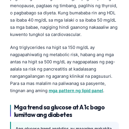
menopause, pagtaas ng timbang, paglihis ng thyroid,
o pagbabago sa diyeta. Kung bumababa rin ang HDL
sa ibaba 40 mg/dL sa mga lalaki o sa ibaba 50 mg/dL
sa mga babae, nagiging hindi gaanong nakaaaliw ang
kuwento tungkol sa cardiovascular.
Ang triglycerides na higit sa 150 mg/dL ay
nagpapahiwatig ng metabolic risk, habang ang mga
antas na higit sa 500 mg/dL ay nagpapataas ng pag-
aalala sa risk ng pancreatitis at kadalasang
nangangailangan ng agarang klinikal na pagsusuri.
Para sa mas malalim na paliwanag sa pasyente,
tingnan ang aming
mga pattern ng lipid panel
.
Mga trend sa glucose at A1c bago
lumitaw ang diabetes
Ang glucose trend analytics ay maaaring makakita