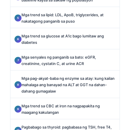
Mga trend sa lipid: LDL, ApoB, triglycerides, at
nakatagong panganib sa puso
Mga trend sa glucose at A1c bago lumitaw ang
diabetes
Mga senyales ng panganib sa bato: eGFR,
creatinine, cystatin C, at urine ACR
Mga pag-akyat-baba ng enzyme sa atay: kung kailan
mahalaga ang banayad na ALT at GGT na dahan-
dahang gumagalaw
Mga trend sa CBC at iron na nagpapakita ng
maagang kakulangan
Pagbabago sa thyroid: pagbabasa ng TSH, free T4,