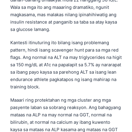
Wala sa mga ito ang maaaring dramatiko, ngunit
magkasama, mas malakas nilang ipinahihiwatig ang
insulin resistance at panganib sa taba sa atay kaysa
sa glucose lamang.
Kantesti itinuturing ito bilang isang problemang
pattern, hindi isang scavenger hunt para sa mga red
flags. Ang normal na ALT na may triglycerides na higit
sa 150 mg/dL at A1c na papalapit sa 5.7% ay nararapat
sa ibang payo kaysa sa parehong ALT sa isang lean
endurance athlete pagkatapos ng isang mahirap na
training block.
Maaari ring protektahan ng mga cluster ang mga
pasyente laban sa sobrang reaksyon. Ang bahagyang
mataas na ALP na may normal na GGT, normal na
bilirubin, at normal na calcium ay ibang kuwento
kaysa sa mataas na ALP kasama ang mataas na GGT