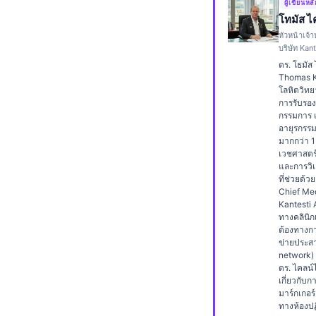
ผู้เขียนหล
Frysk
โทมัส ไ
หัวหน้าเจ้
Esperanto
บริษัท Kant
Беларуская мова
ดร. โธมัส 
Thomas Kl
Татар теле
โลหิตวิทยา
การรับรอ
Кыргызча
กรรมการ 
อายุรกรร
ئۇيغۇرچە
มากกว่า 1
Cebuano
เวชศาสตร์
และการวิเ
Basa Jawa
ที่ช่วยด้ว
Chief Medi
ພາສາລາວ
Kantesti 
ทางคลินิก
Монгол
ต้องทางก
ข่ายประสา
Afrikaans
network) ท
ดร. ไคลน์
العربية المغربية
เกี่ยวกั
Occitan
มาร์กเกอร
ทางห้องปฏ