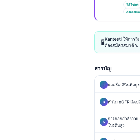
Gàidhlig
รีเสิร์ชเกต
Euskara
Academia
Македонски јазик
Latviešu valoda
Kantesti ให้การวิ
🧪
Galego
ต้องสมัครสมาชิก.
অসমীয়া
සිංහල
สารบัญ
سنڌي
پښتو
ผลครีเอตินินที่อ
ทำไม eGFR ถึงเปลี
Slovenčina
Hrvatski
การออกกำลังกาย ก
Suomi
โปรตีนสูง
Қазақ тілі