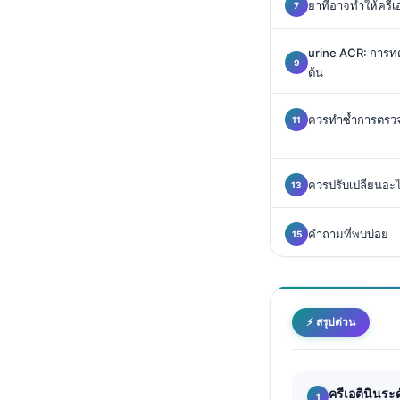
ยาที่อาจทำให้ครีเอ
Català
O‘zbekcha
urine ACR: การท
Українська
ต้น
አማርኛ
ควรทำซ้ำการตรวจ
Kiswahili
ភាសាខ្មែរ
ควรปรับเปลี่ยนอะ
ဗမာစာ
Tagalog
คำถามที่พบบ่อย
Tiếng Việt
Bahasa Melayu
മലയാളം
⚡ สรุปด่วน
ಕನ್ನಡ
ગુજરાતી
ครีเอตินินร
தமிழ்