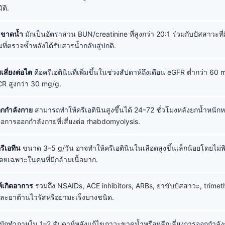
ติ.
ขาดน้ำ
มักเป็นอัตราส่วน BUN/creatinine ที่สูงกว่า 20:1 ร่วมกับปัสสาวะที
ที่ตรวจซ้ำหลังได้รับสารน้ำกลับสู่ปกติ.
สี่ยงต่อไต
คือครีเอตินินที่เพิ่มขึ้นในช่วงสัปดาห์ถึงเดือน eGFR ต่ำกว่า 6
CR สูงกว่า 30 mg/g.
กกำลังกาย
สามารถทำให้ครีเอตินินสูงขึ้นได้ 24–72 ชั่วโมงหลังยกน้ำหนักหน
การออกกำลังกายที่เสี่ยงต่อ rhabdomyolysis.
รีเอทีน
ขนาด 3–5 g/วัน อาจทำให้ครีเอตินินในเลือดสูงขึ้นเล็กน้อยโดยไม่พ
ยเฉพาะในคนที่มีกล้ามเนื้อมาก.
ห้เกิดอาการ
รวมถึง NSAIDs, ACE inhibitors, ARBs, ยาขับปัสสาวะ, trimet
และยาต้านไวรัสหรือยามะเร็งบางชนิด.
มักทำภายใน 1–2 สัปดาห์หลังแก้ไขภาวะขาดน้ำหรือหลีกเลี่ยงการออกกำลั