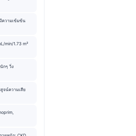
่มีความเข้มข้น
0 mL/min/1.73 m²
ักๆ วิ่ง
ิสูจน์ความเสีย
hoprim,
งกายหนัก; CKD