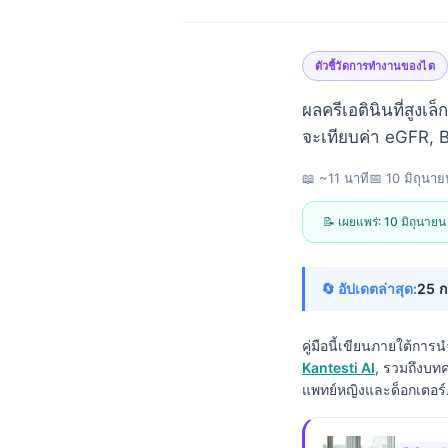
ตัวชี้วัดการทำงานของไต
ผลครีเอตินินที่สูงเ
จะเทียบค่า eGFR, B
📖 ~11 นาที
📅
10 มิถุนา
📝 เผยแพร่:
10 มิถุนาย
🔄 อัปเดตล่าสุด:
25 
คู่มือนี้เขียนภายใต้กา
Kantesti AI
, รวมถึงบท
แพทย์หญิงและด็อกเตอร์
Norsk bokmål
Ślōnskŏ gŏdka