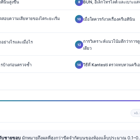
ตินินสูงขึ้น
BUN, อิเล็กโทรไลต์ และเบาะแส
ดสอบความเสียหายของไตระยะเริ่ม
เมื่อใดควรกังวลเรื่องครีเอตินิน
การวิเคราะห์แนวโน้มดีกว่าการดูผล
อย่างไรและเมื่อไร
เดียว
ไรบ้างก่อนตรวจซ้ำ
วิธีที่ Kantesti ตรวจทบทวนครีเ
v1
ะดับชายขอบ
มักหมายถึงผลที่สูงกว่าขีดจำกัดบนของห้องแล็บประมาณ 0.1–0.