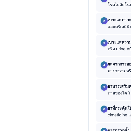
โรคไตอัตโนมั
తెలుగు
मराठी
เบาะแสภาวะ
และครีเอตินิน
اردو
বাংলা
เบาะแสความเ
Shqip
หรือ urine A
Magyar
ผลจากการออ
Slovenščina
มาราธอน หรือ
한국어
Polski
อาหารเสริมค
หายของไต โด
Lietuvių kalba
Русский
ยาที่กระตุ้นใ
ქართული
cimetidine 
Čeština
การตรวจซ้ำ