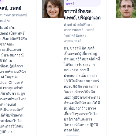
ัก
แพทย์
คลน์, แพทย์
ซาราห์ มิทเชล,
าหน้าที่ทางการแพทย์
แพทย์, ปริญญาเอก
esti AI
หัวหน้าฝ่ายที่ปรึกษา
ไคลน์ (Dr.
ทางการแพทย์ - พยาธิ
ein) เป็นแพทย์
วิทยาคลินิกและ
เชิงคลินิกที่ได้รับ
อายุรศาสตร์
งจากคณะ
ดร. ซาราห์ มิตเชลล์
และเป็นแพทย์
เป็นแพทย์ผู้เชี่ยวชาญ
ม มีประสบการณ์
ด้านพยาธิวิทยาคลินิกที่
5 ปีด้าน
ได้รับการรับรองจาก
ห้องปฏิบัติการ
คณะกรรมการ มี
คราะห์ทางคลินิก
ประสบการณ์มากกว่า
ย AI ในฐานะ
18 ปีในด้านเวชศาสตร์
cal Officer ที่
ห้องปฏิบัติการและการ
AI เขาดูแลกำกับ
วิเคราะห์การวินิจฉัย
เกี่ยวกับความถูก
เธอมีวุฒิบัตรเฉพาะทาง
ารแพทย์ของโครง
ด้านเคมีคลินิก และได้ตี
ท (neural
พิมพ์อย่างกว้างขวาง
ี่เป็นกรรมสิทธิ์
เกี่ยวกับชุดตรวจไบโอ
ได้ตีพิมพ์ผลงาน
มาร์กเกอร์และการ
บการแปลผลไบโอ
วิเคราะห์ในทางปฏิบัติ
์และการวินิจฉัย
ทางคลินิก.
ิบัติการ.