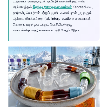
முந்தைய முடிவுகளுடன் ஒப்பிட்டு வாசிக்கிறது; எளிய
ஆங்கிலத்தில்
இரத்த பரிசோதனை எண்கள்
Kantesti-யை,
நாடுகள், மொழிகள் மற்றும் யூனிட் அமைப்புகள் முழுவதும்
ஆய்வக விளக்கத்தை (lab interpretation) மையமாகக்
கொண்ட மருத்துவ மற்றும் பொறியியல் குழு
உருவாக்கியுள்ளது; எங்களைப் பற்றி மேலும் அறிய.