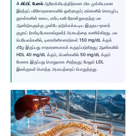
A
லிப்பிட் பேனல்
ஆரோக்கியத்திற்கான மிக முக்கியமான
Frysk
இரத்தப் பரிசோதனைகளில் ஒன்றாகும்; ஏனெனில் கொழுப்பு
Esperanto
துகள்களின் சுமை, மார்பு வலி தோன்றுவதற்கு பல
ஆண்டுகளுக்கு முன்பே தடுக்கக்கூடிய இருதய-நாளக்
Беларуская мова
குழாய் (கார்டியோவாஸ்குலர்) அபாயத்தை கணிக்கிறது. பல
Татар теле
பெரியவர்களில், டிரைகிளிசரைடுகள் 150 mg/dL க்குக்
Кыргызча
கீழே இருப்பது சாதாரணமாகக் கருதப்படுகிறது; ஆண்களில்
HDL 40 mg/dL க்கும், பெண்களில் 50 mg/dL க்கும்
ئۇيغۇرچە
மேலாக இருப்பது பொதுவாக சிறந்தது; மேலும் LDL
Cebuano
இலக்குகள் மொத்த அபாயத்தைப் பொறுத்தது.
Basa Jawa
ພາສາລາວ
Монгол
Afrikaans
العربية المغربية
Occitan