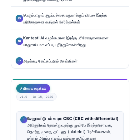
பெரும்பாலும் குழப்பத்தை உருவாக்கும் பிரபல இரத்த
பரிசோதனை கூடுதல் சேர்த்தல்கள்
Kantesti AI வழக்கமான இரத்த பரிசோதனைகளை
பாதுகாப்பாக எப்படி புரிந்துகொள்கிறது
அடிக்கடி கேட்கப்படும் கேள்விகள்
⚡ விரைவு சுருக்கம்
v1.0 —
மே 15, 2026
வேறுபாட்டுடன் கூடிய CBC (CBC with differential)
அறிகுறிகள் தோன்றுவதற்கு முன்பே இரத்தசோகை,
தொற்று முறை, தட்டணு (platelet) பிரச்சினைகள்,
மற்றும் ஆரம்ப எலும்பு மஜ்ஜை குறிப்புகளை