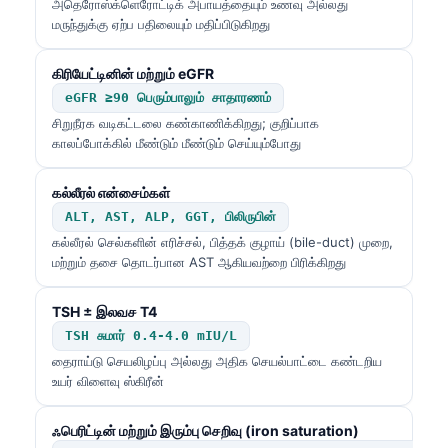
அதெரோஸ்க்ளெரோட்டிக் அபாயத்தையும் உணவு அல்லது
மருந்துக்கு ஏற்ப பதிலையும் மதிப்பிடுகிறது
கிரியேட்டினின் மற்றும் eGFR
eGFR ≥90 பெரும்பாலும் சாதாரணம்
சிறுநீரக வடிகட்டலை கண்காணிக்கிறது; குறிப்பாக
காலப்போக்கில் மீண்டும் மீண்டும் செய்யும்போது
கல்லீரல் என்சைம்கள்
ALT, AST, ALP, GGT, பிலிருபின்
கல்லீரல் செல்களின் எரிச்சல், பித்தக் குழாய் (bile-duct) முறை,
மற்றும் தசை தொடர்பான AST ஆகியவற்றை பிரிக்கிறது
TSH ± இலவச T4
TSH சுமார் 0.4-4.0 mIU/L
தைராய்டு செயலிழப்பு அல்லது அதிக செயல்பாட்டை கண்டறிய
உயர் விளைவு ஸ்கிரீன்
ஃபெரிட்டின் மற்றும் இரும்பு செறிவு (iron saturation)