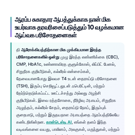
ஆரம்ப சுகாதார ஆபத்துக்காக நான் மிக
உயர்வாக தரவரிசைப்படுத்தும் 10 வழக்கமான
ஆய்வக பரிசோதனைகள்
தி
ஆரோக்கியத்திற்கான மிக முக்கியமான இரத்த
பரிசோதனைகளில் ஒன்று
முழு இரத்த எண்ணிக்கை (CBC),
CMP, HbA1c, உண்ணாவிரத குளுக்கோஸ், லிப்பிட் பேனல்,
சிறுநீரக குறியீடுகள், கல்லீரல் என்சைம்கள்,
தேவையானபோது இலவச T4 உடன் தைராய்டு பரிசோதனை
(TSH), இரும்பு செறிவூட்டலுடன் ஃபெரிட்டின், மற்றும்
தேர்ந்தெடுக்கப்பட்ட ஊட்டச்சத்து அல்லது அழற்சி
குறியீடுகள். இவை ரத்தசோகை, நீரிழிவு அபாயம், சிறுநீரக
அழுத்தம், கல்லீரல் சேதம், தைராய்டு நோய், இரும்புக்
குறைபாடு, மற்றும் இருதயநாள அபாயத்தை ஆரம்பத்திலேயே
கண்டறிகின்றன.
கான்டெஸ்டி AI
, எங்கள் தளம் இந்த
வடிவங்களை வயது, பாலினம், அலகுகள், மருந்துகள், மற்றும்