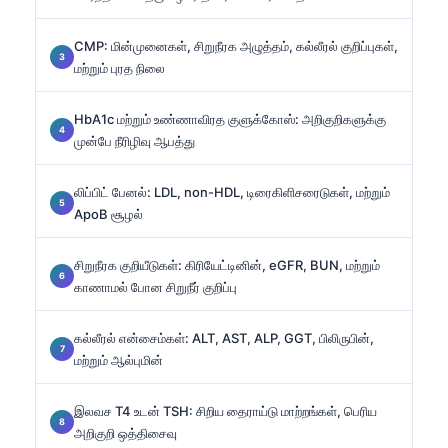
CMP: மின்முனைகள், சிறுநீரக அழுத்தம், கல்லீரல் குறிப்புகள்,
மற்றும் புரத நிலை
HbA1c மற்றும் உண்ணாவிரத குளுக்கோஸ்: அறிகுறிகளுக்கு
முன்பே நீரிழிவு ஆபத்து
லிப்பிட் பேனல்: LDL, non-HDL, டிரைகிளிசரைடுகள், மற்றும்
ApoB சூழல்
சிறுநீரக குறியீடுகள்: கிரியேட்டினின், eGFR, BUN, மற்றும்
காணாமல் போன சிறுநீர் குறிப்பு
கல்லீரல் என்சைம்கள்: ALT, AST, ALP, GGT, பிலிருபின்,
மற்றும் ஆல்புமின்
இலவச T4 உடன் TSH: சிறிய தைராய்டு மாற்றங்கள், பெரிய
அறிகுறி ஒத்திசைவு