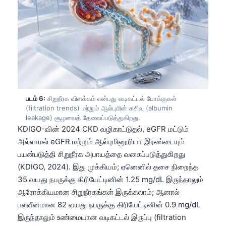
日本語
Eesti
Azərbaycan dili
Bosanski
Svenska
Српски језик
படம் 6:
சிறுநீரக விளக்கம் என்பது வடிகட்டல் போக்குகள்
Íslenska
(filtration trends) மற்றும் ஆல்புமின் கசிவு (albumin
leakage) சூழலைத் தேவைப்படுத்துகிறது.
Հայերեն
KDIGO-வின் 2024 CKD வழிகாட்டுதல், eGFR மட்டும்
Bahasa Indonesia
அல்லாமல் eGFR மற்றும் ஆல்புமினூரியா இரண்டையும்
பயன்படுத்தி சிறுநீரக அபாயத்தை வகைப்படுத்துகிறது
हिन्दी
(KDIGO, 2024). இது முக்கியம்; ஏனெனில் தசை நிறைந்த
Nederlands
35 வயது நபருக்கு கிரியேட்டினின் 1.25 mg/dL இருந்தாலும்
Dansk
ஆரோக்கியமான சிறுநீரகங்கள் இருக்கலாம்; ஆனால்
பலவீனமான 82 வயது நபருக்கு கிரியேட்டினின் 0.9 mg/dL
Български
இருந்தாலும் உண்மையான வடிகட்டல் இருப்பு (filtration
فارسی