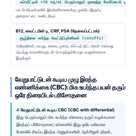
ஃபெரிட்டின் <30 ng/mL பெரும்பாலும் குறைந்த சேமிப்பைக் குறிக்கு
பல பெரியவர்களில் இரத்தசோகைக்கு முன்பே இரும்பு
குறைபாட்டை கண்டறியும்
B12, வைட்டமின் டி, CRP, PSA (தேவைப்பட்டால்)
சூழ்நிலை சார்ந்த வெட்டுப்புள்ளிகள் (cutoffs)
அறிகுறிகள், வயது, உணவு முறை, கர்ப்பத் திட்டங்கள் அல்லது
ஆபத்து காரணிகளுடன் பொருந்தும்போது பயனுள்ளதாக
இருக்கும்
வேறுபாட்டுடன் கூடிய முழு இரத்த
எண்ணிக்கை (CBC): மிக உயர்ந்த பயன் தரும்
ஒரே திரையிடல் பரிசோதனை
A
வேறுபாட்டுடன் கூடிய CBC (CBC with differential)
இது பெரும்பாலும் மிக உயர்ந்த விளைவு தரும் வழக்கமான
இரத்தப் பரிசோதனை; ஏனெனில் இது ஒரே மலிவான
பேனலில் சிவப்பு இரத்த அணுக்களின் ஆக்சிஜன் திறன்,