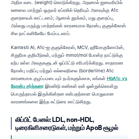
அதிக எடை (weight) கொடுக்கிறது. அதனால் ஜனவரியில்
உணவை மாற்றும் ஒருவர் ஏப்ரலில் தெரியும் அளவுக்கு A1c
குறைவைக் காட்டலாம்; ஆனால் தூக்கம், மது குறைப்பு,
அல்லது மருந்து மாற்றங்கள் காரணமாக நோன்பு குளுக்கோஸ்
சில நாட்களிலேயே மேம்படலாம்.
Kantesti AI, A1c-ஐ குளுக்கோஸ், MCV, ஹீமோகுளோபின்,
சிறுநீரக குறியீடுகள், மற்றும் mmol/mol போன்ற நாட்டுக்கு
ஏற்ப உள்ள அலகுகளுடன் ஒப்பிட்டு சரிபார்க்கிறது. சாதாரண
நோன்பு மதிப்பு மற்றும் எல்லைநிலை (borderline) A1c
காரணமாக குழப்பமடையும் நபர்களுக்காக, எங்கள்
HbA1c vs
நோன்பு சர்க்கரை
இரண்டு எண்கள் ஏன் ஒன்றுக்கொன்று
பொருந்தாமல் இருக்கின்றன என்பதற்கான பொதுவான
காரணங்களை இந்த கட்டுரை காட்டுகிறது.
லிப்பிட் பேனல்: LDL, non-HDL,
Norsk bokmål
டிரைகிளிசரைடுகள், மற்றும் ApoB சூழல்
Ślōnskŏ gŏdka