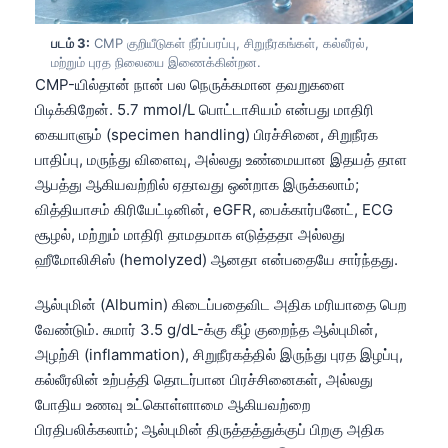
படம் 3:
CMP குறியீடுகள் நீர்ப்பரப்பு, சிறுநீரகங்கள், கல்லீரல்,
மற்றும் புரத நிலையை இணைக்கின்றன.
CMP-யில்தான் நான் பல நெருக்கமான தவறுகளை
பிடிக்கிறேன். 5.7 mmol/L பொட்டாசியம் என்பது மாதிரி
கையாளும் (specimen handling) பிரச்சினை, சிறுநீரக
பாதிப்பு, மருந்து விளைவு, அல்லது உண்மையான இதயத் தாள
ஆபத்து ஆகியவற்றில் ஏதாவது ஒன்றாக இருக்கலாம்;
வித்தியாசம் கிரியேட்டினின், eGFR, பைக்கார்பனேட், ECG
சூழல், மற்றும் மாதிரி தாமதமாக எடுத்ததா அல்லது
ஹீமோலிசிஸ் (hemolyzed) ஆனதா என்பதையே சார்ந்தது.
ஆல்புமின் (Albumin) கிடைப்பதைவிட அதிக மரியாதை பெற
வேண்டும். சுமார் 3.5 g/dL-க்கு கீழ் குறைந்த ஆல்புமின்,
அழற்சி (inflammation), சிறுநீரகத்தில் இருந்து புரத இழப்பு,
கல்லீரலின் உற்பத்தி தொடர்பான பிரச்சினைகள், அல்லது
போதிய உணவு உட்கொள்ளாமை ஆகியவற்றை
பிரதிபலிக்கலாம்; ஆல்புமின் திருத்தத்துக்குப் பிறகு அதிக