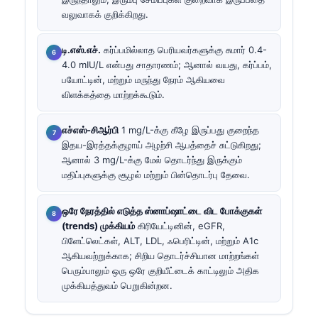
வலுவாகக் குறிக்கிறது.
டி.எஸ்.எச்.
கர்ப்பமில்லாத பெரியவர்களுக்கு சுமார் 0.4-
4.0 mIU/L என்பது சாதாரணம்; ஆனால் வயது, கர்ப்பம்,
பயோட்டின், மற்றும் மருந்து நேரம் ஆகியவை
விளக்கத்தை மாற்றக்கூடும்.
எச்எஸ்-சிஆர்பி
1 mg/L-க்கு கீழே இருப்பது குறைந்த
இதய-இரத்தக்குழாய் அழற்சி ஆபத்தைச் சுட்டுகிறது;
ஆனால் 3 mg/L-க்கு மேல் தொடர்ந்து இருக்கும்
மதிப்புகளுக்கு சூழல் மற்றும் பின்தொடர்பு தேவை.
ஒரே நேரத்தில் எடுத்த ஸ்னாப்ஷாட்டை விட போக்குகள்
(trends) முக்கியம்
கிரியேட்டினின், eGFR,
பிளேட்லெட்கள், ALT, LDL, ஃபெரிட்டின், மற்றும் A1c
ஆகியவற்றுக்காக; சிறிய தொடர்ச்சியான மாற்றங்கள்
பெரும்பாலும் ஒரு ஒரே குறியீட்டைக் காட்டிலும் அதிக
முக்கியத்துவம் பெறுகின்றன.