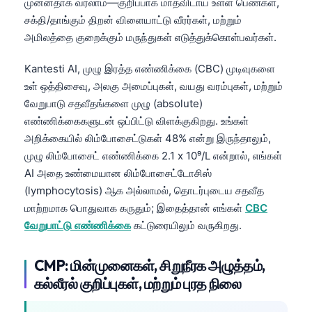
முன்னதாக வரலாம்—குறிப்பாக மாதவிடாய் உள்ள பெண்கள்,
சக்தி/தாங்கும் திறன் விளையாட்டு வீரர்கள், மற்றும்
அமிலத்தை குறைக்கும் மருந்துகள் எடுத்துக்கொள்பவர்கள்.
Kantesti AI, முழு இரத்த எண்ணிக்கை (CBC) முடிவுகளை
உள் ஒத்திசைவு, அலகு அமைப்புகள், வயது வரம்புகள், மற்றும்
வேறுபாடு சதவீதங்களை முழு (absolute)
எண்ணிக்கைகளுடன் ஒப்பிட்டு விளக்குகிறது. உங்கள்
அறிக்கையில் லிம்போசைட்டுகள் 48% என்று இருந்தாலும்,
முழு லிம்போசைட் எண்ணிக்கை 2.1 x 10⁹/L என்றால், எங்கள்
AI அதை உண்மையான லிம்போசைட்டோசிஸ்
(lymphocytosis) ஆக அல்லாமல், தொடர்புடைய சதவீத
மாற்றமாக பொதுவாக கருதும்; இதைத்தான் எங்கள்
CBC
வேறுபாட்டு எண்ணிக்கை
கட்டுரையிலும் வருகிறது.
CMP: மின்முனைகள், சிறுநீரக அழுத்தம்,
கல்லீரல் குறிப்புகள், மற்றும் புரத நிலை