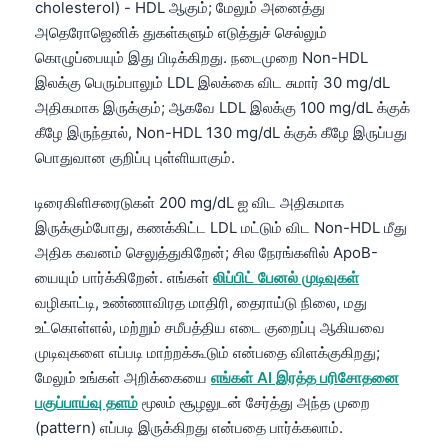
cholesterol) - HDL ஆகும்; மேலும் அனைத்து
Català
அதெரோஜெனிக் துகள்களும் எடுத்துச் செல்லும்
O‘zbekcha
கொழுப்பையும் இது பிடிக்கிறது. நடைமுறை Non-HDL
Українська
இலக்கு பெரும்பாலும் LDL இலக்கை விட சுமார் 30 mg/dL
அதிகமாக இருக்கும்; ஆகவே LDL இலக்கு 100 mg/dL க்குக்
አማርኛ
கீழே இருந்தால், Non-HDL 130 mg/dL க்குக் கீழே இருப்பது
Kiswahili
பொதுவான குறிப்பு புள்ளியாகும்.
ភាសាខ្មែរ
டிரைகிளிசரைடுகள் 200 mg/dL ஐ விட அதிகமாக
ဗမာစာ
இருக்கும்போது, கணக்கிட்ட LDL மட்டும் விட Non-HDL மீது
ไทย
அதிக கவனம் செலுத்துகிறேன்; சில நேரங்களில் ApoB-
யையும் பார்க்கிறேன். எங்கள்
லிப்பிட் பேனல் முடிவுகள்
Tagalog
வழிகாட்டி, உண்ணாவிரத மாதிரி, தைராய்டு நிலை, மது
Tiếng Việt
உட்கொள்ளல், மற்றும் சமீபத்திய எடை குறைப்பு ஆகியவை
Bahasa Melayu
முடிவுகளை எப்படி மாற்றக்கூடும் என்பதை விளக்குகிறது;
மேலும் உங்கள் அறிக்கையை
எங்கள் AI இரத்த பரிசோதனை
മലയാളം
பகுப்பாய்வு தளம்
மூலம் சூழலுடன் சேர்த்து அந்த முறை
ಕನ್ನಡ
(pattern) எப்படி இருக்கிறது என்பதை பார்க்கலாம்.
ગુજરાતી