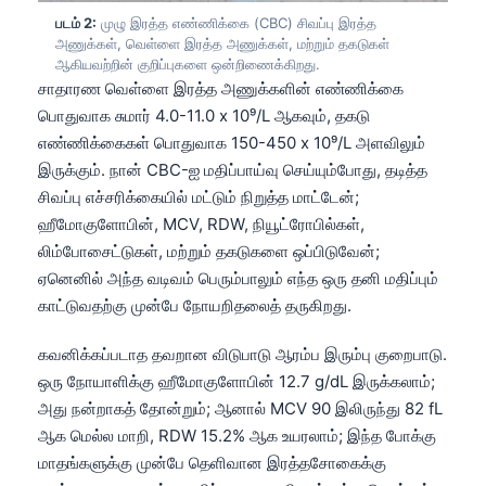
படம் 2:
முழு இரத்த எண்ணிக்கை (CBC) சிவப்பு இரத்த
அணுக்கள், வெள்ளை இரத்த அணுக்கள், மற்றும் தகடுகள்
ஆகியவற்றின் குறிப்புகளை ஒன்றிணைக்கிறது.
சாதாரண வெள்ளை இரத்த அணுக்களின் எண்ணிக்கை
பொதுவாக சுமார் 4.0-11.0 x 10⁹/L ஆகவும், தகடு
எண்ணிக்கைகள் பொதுவாக 150-450 x 10⁹/L அளவிலும்
இருக்கும். நான் CBC-ஐ மதிப்பாய்வு செய்யும்போது, தடித்த
சிவப்பு எச்சரிக்கையில் மட்டும் நிறுத்த மாட்டேன்;
ஹீமோகுளோபின், MCV, RDW, நியூட்ரோபில்கள்,
லிம்போசைட்டுகள், மற்றும் தகடுகளை ஒப்பிடுவேன்;
ஏனெனில் அந்த வடிவம் பெரும்பாலும் எந்த ஒரு தனி மதிப்பும்
காட்டுவதற்கு முன்பே நோயறிதலைத் தருகிறது.
கவனிக்கப்படாத தவறான விடுபாடு ஆரம்ப இரும்பு குறைபாடு.
ஒரு நோயாளிக்கு ஹீமோகுளோபின் 12.7 g/dL இருக்கலாம்;
அது நன்றாகத் தோன்றும்; ஆனால் MCV 90 இலிருந்து 82 fL
ஆக மெல்ல மாறி, RDW 15.2% ஆக உயரலாம்; இந்த போக்கு
மாதங்களுக்கு முன்பே தெளிவான இரத்தசோகைக்கு