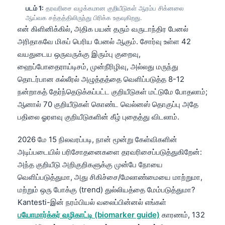
படம் 1:
தரவரிசை வழக்கமான குறியீடுகள் ஆரம்ப சிக்னலை
ஆய்வக சத்தத்திலிருந்து பிரிக்க உதவுகிறது.
என் கிளினிக்கில், அதிக பயன் தரும் வருடாந்திர பேனல்
அரிதாகவே மிகப் பெரிய பேனல் ஆகும். சோர்வு உள்ள 42
வயதுடைய ஒருவருக்கு இரும்பு குறைவு,
ஹைப்போதைராய்டிசம், முன்நீரிழிவு, அல்லது மருந்து
தொடர்பான கல்லீரல் அழுத்தத்தை வெளிப்படுத்த 8-12
நன்றாகத் தேர்ந்தெடுக்கப்பட்ட குறியீடுகள் மட்டுமே போதலாம்;
ஆனால் 70 குறியீடுகள் கொண்ட வெல்னஸ் தொகுப்பு அதே
பதிலை ஓரளவு குறியீடுகளின் கீழ் புதைத்து விடலாம்.
2026 மே 15 நிலவரப்படி, நான் மூன்று கேள்விகளின்
அடிப்படையில் பரிசோதனைகளை தரவரிசைப்படுத்துகிறேன்:
அந்த குறியீடு அறிகுறிகளுக்கு முன்பே நோயை
வெளிப்படுத்துமா, அது சிகிச்சை/மேலாண்மையை மாற்றுமா,
மற்றும் ஒரு போக்கு (trend) துல்லியத்தை மேம்படுத்துமா?
Kantesti-இன் நரம்பியல் வலைப்பின்னல் எங்கள்
பயோமார்க்கர் வழிகாட்டி (biomarker guide)
காரணம், 132