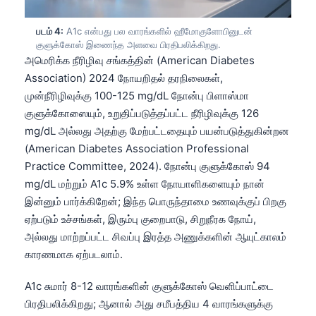
படம் 4:
A1c என்பது பல வாரங்களில் ஹீமோகுளோபினுடன்
குளுக்கோஸ் இணைந்த அளவை பிரதிபலிக்கிறது.
அமெரிக்க நீரிழிவு சங்கத்தின் (American Diabetes
Association) 2024 நோயறிதல் தரநிலைகள்,
முன்நீரிழிவுக்கு 100-125 mg/dL நோன்பு பிளாஸ்மா
குளுக்கோஸையும், உறுதிப்படுத்தப்பட்ட நீரிழிவுக்கு 126
mg/dL அல்லது அதற்கு மேற்பட்டதையும் பயன்படுத்துகின்றன
(American Diabetes Association Professional
Practice Committee, 2024). நோன்பு குளுக்கோஸ் 94
mg/dL மற்றும் A1c 5.9% உள்ள நோயாளிகளையும் நான்
இன்னும் பார்க்கிறேன்; இந்த பொருந்தாமை உணவுக்குப் பிறகு
ஏற்படும் உச்சங்கள், இரும்பு குறைபாடு, சிறுநீரக நோய்,
அல்லது மாற்றப்பட்ட சிவப்பு இரத்த அணுக்களின் ஆயுட்காலம்
காரணமாக ஏற்படலாம்.
A1c சுமார் 8-12 வாரங்களின் குளுக்கோஸ் வெளிப்பாட்டை
பிரதிபலிக்கிறது; ஆனால் அது சமீபத்திய 4 வாரங்களுக்கு