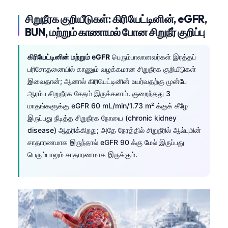
తెలుగు
சிறுநீரக குறியீடுகள்: கிரியேட்டினின், eGFR,
BUN, மற்றும் காணாமல் போன சிறுநீர் குறிப்பு
मराठी
اردو
கிரியேட்டினின் மற்றும் eGFR
பெரும்பாலானவர்கள் இரத்தப்
বাংলা
பரிசோதனையில் காணும் வழக்கமான சிறுநீரக குறியீடுகள்
இவைதான்; ஆனால் கிரியேட்டினின் உயர்வதற்கு முன்பே
Shqip
ஆரம்ப சிறுநீரக சேதம் இருக்கலாம். குறைந்தது 3
Magyar
மாதங்களுக்கு eGFR 60 mL/min/1.73 m² க்குக் கீழே
Slovenščina
இருப்பது நீடித்த சிறுநீரக நோயை (chronic kidney
disease) ஆதரிக்கிறது; அதே நேரத்தில் சிறுநீரில் ஆல்புமின்
한국어
சாதாரணமாக இருந்தால் eGFR 90 க்கு மேல் இருப்பது
Polski
பெரும்பாலும் சாதாரணமாக இருக்கும்.
Lietuvių kalba
Русский
ქართული
Čeština