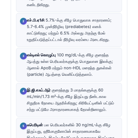
கண்டறிகிறது.
எச்.பி.ஏ1சி
5.7%-க்கு கீழே பொதுவாக சாதாரணம்;
5.7-6.4% முன்நீரிழிவு (prediabetes) எனக்
காட்டுகிறது; மற்றும் 6.5% அல்லது அதற்கு மேல்
உறுதிப்படுத்தப்பட்டால் நீரிழிவு வரம்பை அடைகிறது.
எல்டிஎல் கொழுப்பு
100 mg/dL-க்கு கீழே குறைந்த
ஆபத்து உள்ள பெரியவர்களுக்கு பொதுவான இலக்கு;
ஆனால் ApoB மற்றும் non-HDL மறைந்த துகள்கள்
(particle) ஆபத்தை வெளிப்படுத்தலாம்.
இ.ஜி.எஃப்.ஆர்
குறைந்தது 3 மாதங்களுக்கு 60
mL/min/1.73 m²-க்கு கீழே இருப்பது நீண்டகால
சிறுநீரக நோயை ஆதரிக்கிறது; கிரியேட்டினின் மட்டும்
சற்று மட்டுமே அசாதாரணமாகத் தோன்றினாலும்.
ஃபெரிடின்
பல பெரியவர்களில் 30 ng/mL-க்கு கீழே
இருப்பது, ஹீமோகுளோபின் சாதாரணமாகவே
இருந்தாலும், இரும்பு சேமிப்புகள் குறைவாக இருப்பதை