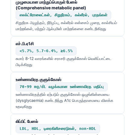
முழுமையான மாற்றுப்பொருள் பேனல்
(Comprehensive metabolic panel)
எலக்ட்ரோலைட்கள், சிறுநீரகம், கல்லீரல், புரதங்கள்
சிறுநீரக அழுத்தம், நீரிழப்பு, கல்லீரல் என்சைம் முறை, கால்சியம்
மாற்றங்கள், மற்றும் ஆல்புமின் மாற்றங்களை கண்டறிகிறது
எச்.பி.ஏ1சி
<5.7%, 5.7-6.4%, ≥6.5%
சுமார் 8-12 வாரங்களில் சராசரி குளுக்கோஸ் வெளிப்பாட்டை
பிடிக்கிறது
உண்ணாவிரத குளுக்கோஸ்
70-99 mg/dL வழக்கமான உண்ணாவிரத மதிப்பு
உண்ணாவிரதத்தில் ஏற்படும் குளுக்கோஸ் ஒழுங்கின்மையை
(dysglycaemia) கண்டறிந்து A1c பொருந்தாமையை விளக்க
உதவுகிறது
லிப்பிட் பேனல்
LDL, HDL, டிரைகிளிசரைடுகள், non-HDL