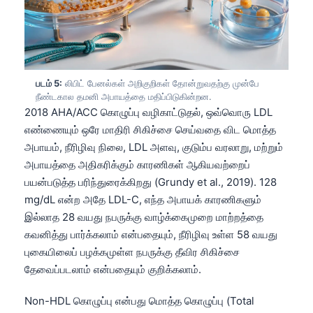
Gàidhlig
Euskara
Македонски јазик
Latviešu valoda
படம் 5:
லிபிட் பேனல்கள் அறிகுறிகள் தோன்றுவதற்கு முன்பே
Galego
நீண்டகால தமனி அபாயத்தை மதிப்பிடுகின்றன.
2018 AHA/ACC கொழுப்பு வழிகாட்டுதல், ஒவ்வொரு LDL
অসমীয়া
எண்ணையும் ஒரே மாதிரி சிகிச்சை செய்வதை விட மொத்த
සිංහල
அபாயம், நீரிழிவு நிலை, LDL அளவு, குடும்ப வரலாறு, மற்றும்
سنڌي
அபாயத்தை அதிகரிக்கும் காரணிகள் ஆகியவற்றைப்
பயன்படுத்த பரிந்துரைக்கிறது (Grundy et al., 2019). 128
پښتو
mg/dL என்ற அதே LDL-C, எந்த அபாயக் காரணிகளும்
இல்லாத 28 வயது நபருக்கு வாழ்க்கைமுறை மாற்றத்தை
Slovenčina
கவனித்து பார்க்கலாம் என்பதையும், நீரிழிவு உள்ள 58 வயது
புகையிலைப் பழக்கமுள்ள நபருக்கு தீவிர சிகிச்சை
Hrvatski
தேவைப்படலாம் என்பதையும் குறிக்கலாம்.
Suomi
Non-HDL கொழுப்பு என்பது மொத்த கொழுப்பு (Total
Қазақ тілі