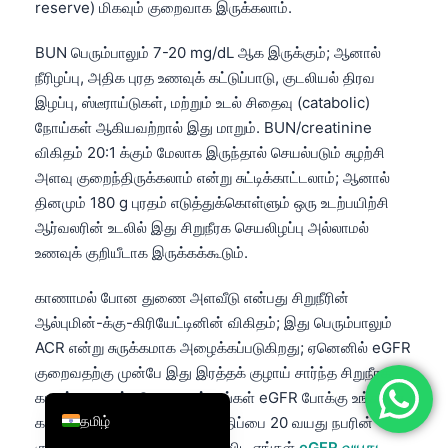
reserve) மிகவும் குறைவாக இருக்கலாம்.
简体中文
BUN பெரும்பாலும் 7-20 mg/dL ஆக இருக்கும்; ஆனால்
Română
நீரிழப்பு, அதிக புரத உணவுக் கட்டுப்பாடு, குடலியல் திரவ
Türkçe
இழப்பு, ஸ்டீராய்டுகள், மற்றும் உடல் சிதைவு (catabolic)
Ελληνικά
நோய்கள் ஆகியவற்றால் இது மாறும். BUN/creatinine
விகிதம் 20:1 க்கும் மேலாக இருந்தால் செயல்படும் சுழற்சி
Português
அளவு குறைந்திருக்கலாம் என்று சுட்டிக்காட்டலாம்; ஆனால்
Español
தினமும் 180 g புரதம் எடுத்துக்கொள்ளும் ஒரு உடற்பயிற்சி
Italiano
ஆர்வலரின் உடலில் இது சிறுநீரக செயலிழப்பு அல்லாமல்
உணவுக் குறியீடாக இருக்கக்கூடும்.
עִבְרִית
Français
காணாமல் போன துணை அளவீடு என்பது சிறுநீரின்
العربية
ஆல்புமின்-க்கு-கிரியேட்டினின் விகிதம்; இது பெரும்பாலும்
ACR என்று சுருக்கமாக அழைக்கப்படுகிறது; ஏனெனில் eGFR
Deutsch
குறைவதற்கு முன்பே இது இரத்தக் குழாய் சார்ந்த சிறுநீரக
English
காயத்தை கண்டறிய முடியும். உங்கள் eGFR போக்கு உங்களை
தமிழ்
கவலைப்படுத்தினால், உங்கள் மதிப்பை 20 வயது நபரின்
குறிப்பு வரம்புடன் ஒப்பிடுவதை விட எங்கள்
eGFR வயது