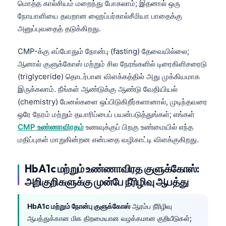
மொத்த கால்சியம் மறைந்து போகலாம்; இதனால் ஒரு
நோயாளியை தவறான ஹைப்பர்கால்சீமியா பாதைக்கு
அனுப்புவதைத் தடுக்கிறது.
CMP-க்கு எப்போதும் நோன்பு (fasting) தேவையில்லை;
ஆனால் குளுக்கோஸ் மற்றும் சில நேரங்களில் டிரைகிளிசரைடு
(triglyceride) தொடர்பான விளக்கத்தில் அது முக்கியமாக
இருக்கலாம். நீங்கள் ஆண்டுக்கு ஆண்டு வேதியியல்
(chemistry) பேனல்களை ஒப்பிடுகிறீர்களானால், முடிந்தவரை
ஒரே நேரம் மற்றும் தயாரிப்பைப் பயன்படுத்துங்கள்; எங்கள்
CMP உண்ணாவிரதம்
உணவுக்குப் பிறகு உண்மையில் எந்த
மதிப்புகள் மாறுகின்றன என்பதை வழிகாட்டி விளக்குகிறது.
HbA1c மற்றும் உண்ணாவிரத குளுக்கோஸ்:
அறிகுறிகளுக்கு முன்பே நீரிழிவு ஆபத்து
HbA1c மற்றும் நோன்பு குளுக்கோஸ்
ஆரம்ப நீரிழிவு
ஆபத்துக்கான மிக திறமையான வழக்கமான குறியீடுகள்;