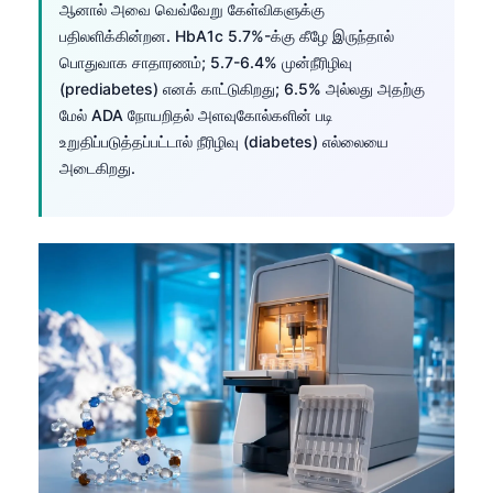
ஆனால் அவை வெவ்வேறு கேள்விகளுக்கு
பதிலளிக்கின்றன. HbA1c 5.7%-க்கு கீழே இருந்தால்
பொதுவாக சாதாரணம்; 5.7-6.4% முன்நீரிழிவு
(prediabetes) எனக் காட்டுகிறது; 6.5% அல்லது அதற்கு
மேல் ADA நோயறிதல் அளவுகோல்களின் படி
உறுதிப்படுத்தப்பட்டால் நீரிழிவு (diabetes) எல்லையை
அடைகிறது.