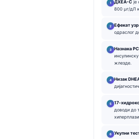
ДХЕА-С
је
800 µг/дЛ 
தமிழ்
తెలుగు
Ефекат узр
मराठी
одраслог д
اردو
Назнака P
বাংলা
инсулинску
Shqip
жлезде.
Magyar
Низак DHE
Slovenščina
дијагностич
한국어
Polski
17-хидрок
доводи до 
Lietuvių kalba
хиперплази
Русский
ქართული
Укупни тес