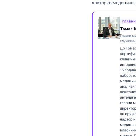
докторке медицине, 
Frysk
Esperanto
ГЛАВНИ
Беларуская мова
Томас К
Главни м
Татар теле
службени
Кыргызча
Др Томас
сертифи
ئۇيغۇرچە
клинички
интернис
Cebuano
15 годин
лаборато
Basa Jawa
медицини
ພາສາລາວ
анализи 
вештачк
Монгол
интелиге
главни 
Afrikaans
директор 
он пружа
العربية المغربية
надзор н
медицин
Occitan
власнич
мреже. Д