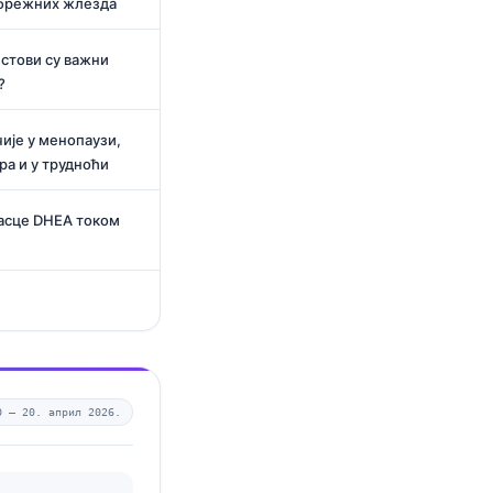
убрежних жлезда
естови су важни
?
ије у менопаузи,
ра и у трудноћи
расце DHEA током
0 —
20. април 2026.