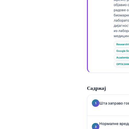
Gàidhlig
објавио
Euskara
радове 
биомарк
Македонски јазик
лаборато
дијагнос
Latviešu valoda
из лабор
медицин
Galego
Research
অসমীয়া
Google Sc
සිංහල
Academia
ОРГАЗА
سنڌي
پښتو
Садржај
Slovenčina
Шта заправо го
Hrvatski
Suomi
Нормалне вредн
Қазақ тілі