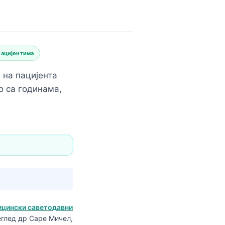
пацијентима
 на пацијента
о са годинама,
цински саветодавни
еглед др Саре Мичел,