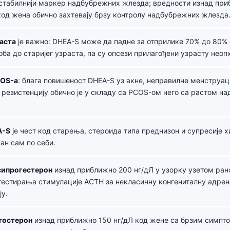
 стабилнији маркер надбубрежних жлезда; вредности изнад пр
код жена обично захтевају брзу контролу надбубрежних жлезда
аста
је важно: DHEA-S може да падне за отприлике 70% до 80%
оба до старијег узраста, па су опсези прилагођени узрасту неоп
COS-а
: блага повишеност DHEA-S уз акне, неправилне менструац
 резистенцију обично је у складу са PCOS-ом него са растом н
A-S
је чест код старења, стероида типа преднизон и супресије хи
ан сам по себи.
сипрогестерон
изнад приближно 200 нг/дЛ у узорку узетом рано
тестирања стимулације ACTH за некласичну конгениталну адре
ју.
тостерон
изнад приближно 150 нг/дЛ код жене са брзим симпт