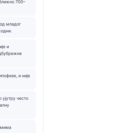
иближно 700–
.
 од младог
ходни.
ије и
адбубрежне
пофизе, и није
 ујутру често
налну
омима