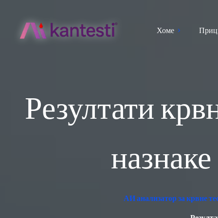
Хоме
Приц
Резултати крвн
назнаке
АИ анализатор за крвне те
Резулта