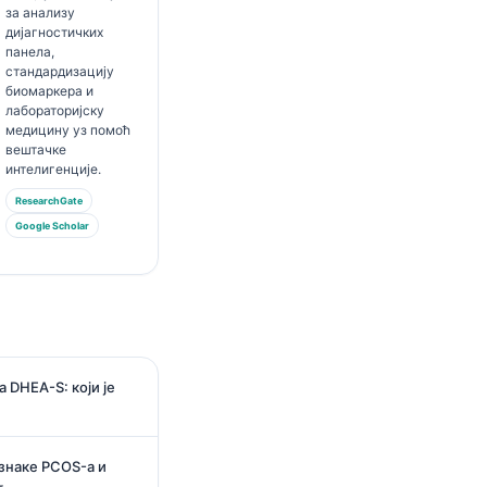
за анализу
дијагностичких
панела,
стандардизацију
биомаркера и
лабораторијску
медицину уз помоћ
вештачке
интелигенције.
ResearchGate
Google Scholar
 DHEA-S: који је
знаке PCOS-а и