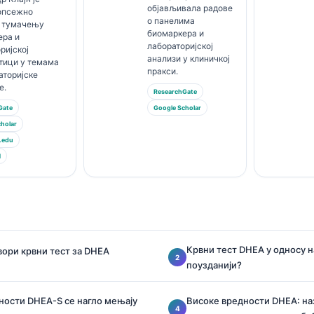
објављивала радове
 опсежно
о панелима
о тумачењу
биомаркера и
ера и
лабораторијској
ријској
анализи у клиничкој
тици у темама
пракси.
аторијске
е.
ResearchGate
Gate
Google Scholar
holar
.edu
М
Крвни тест DHEA у односу на
вори крвни тест за DHEA
поузданији?
ости DHEA-S се нагло мењају
Високе вредности DHEA: на