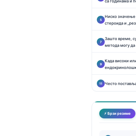
са годинама и 
Català
O‘zbekcha
Ниско значење 
стероида и „ре
Українська
አማርኛ
Зашто време, с
Kiswahili
метода могу да
ភាសាខ្មែរ
Када високи ил
ဗမာစာ
ендокринолошк
ไทย
Често постављ
Tagalog
Tiếng Việt
Bahasa Melayu
⚡ Брзи резиме
മലയാളം
ಕನ್ನಡ
ગુજરાતી