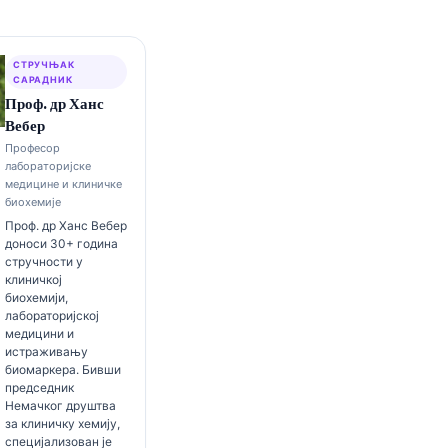
СТРУЧЊАК
САРАДНИК
Проф. др Ханс
Вебер
Професор
лабораторијске
медицине и клиничке
биохемије
Проф. др Ханс Вебер
доноси 30+ година
стручности у
клиничкој
биохемији,
лабораторијској
медицини и
истраживању
биомаркера. Бивши
председник
Немачког друштва
за клиничку хемију,
специјализован је