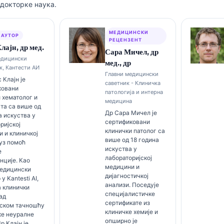
докторке наука.
МЕДИЦИНСКИ
 АУТОР
РЕЦЕНЗЕНТ
лајн, др мед.
Сара Мичел, др
едицински
мед., др
к, Кантести АИ
Главни медицински
 Клајн је
саветник - Клиничка
ковани
патологија и интерна
 хематолог и
медицина
та са више од
Др Сара Мичел је
а искуства у
сертификовани
ријској
клинички патолог са
 и клиничкој
више од 18 година
уз помоћ
искуства у
е
лабораторијској
нције. Као
медицини и
медицински
дијагностичкој
у Kantesti AI,
анализи. Поседује
 клинички
специјалистичке
ад
сертификате из
ском тачношћу
клиничке хемије и
ке неуралне
опширно је
р Клајн је