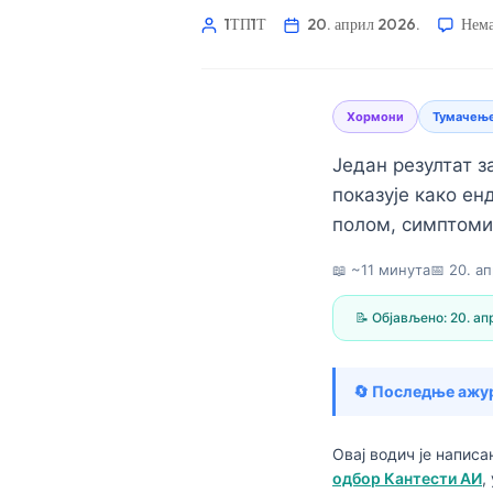
1ТП1Т
20. април 2026.
Нема
Хормони
Тумачење
Један резултат з
показује како ен
полом, симптоми
📖 ~11 минута
📅
20. а
📝 Објављено:
20. ап
🔄 Последње ажу
Norsk bokmål
Овај водич је напис
одбор Кантести АИ
,
Ślōnskŏ gŏdka