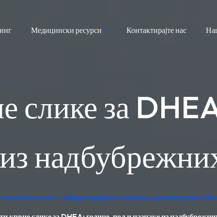
инг
Медицински ресурси
Контактирајте нас
На
е слике за DHEA
 из надбубрежни
стове бесплатно – лабораторијско тумачење, произведено у Не
ти крвне слике за DHEA: године, пол и назнаке из надбубрежни