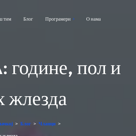
ш тим
Блог
Програмери
О нама
: године, пол и
х жлезда
мачкој
>
Блог
>
Чланци
>
х жлезда