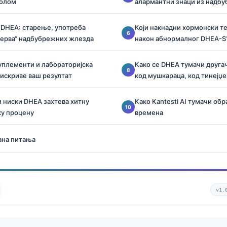
полом
алармантни знаци из надб
DHEA: старење, употреба
Који накнадни хормонски т
зерва“ надбубрежних жлезда
након абнормалног DHEA-S
уплементи и лабораторијска
Како се DHEA тумачи другач
 искриве ваш резултат
код мушкараца, код тинејџе
и ниски DHEA захтева хитну
Како Kantesti AI тумачи об
у процену
времена
ана питања
v1.