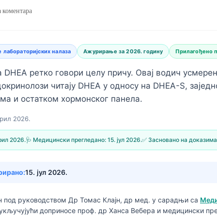
 коментара
 лабораторијских налаза
Ажурирање за 2026. годину
Прилагођено 
а DHEA ретко говори целу причу. Овај водич усмерен
докринолози читају DHEA у односу на DHEA-S, заједн
ма и остатком хормонског панела.
прил 2026.
рил 2026.
🩺 Медицински прегледано:
15. јул 2026.
✅ Засновано на доказима
рирано:
15. јул 2026.
ан под руководством
Др Томас Клајн, др мед.
у сарадњи са
Меди
 укључујући доприносе проф. др Ханса Вебера и медицински пр