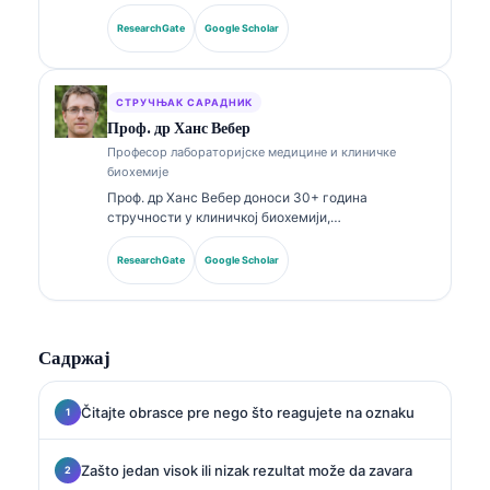
лабораторијској медицини и дијагностичкој
анализи. Поседује специјалистичке сертификате
ResearchGate
Google Scholar
из клиничке хемије и опширно је објављивала
радове о панелима биомаркера и лабораторијској
анализи у клиничкој пракси.
СТРУЧЊАК САРАДНИК
Проф. др Ханс Вебер
Професор лабораторијске медицине и клиничке
биохемије
Проф. др Ханс Вебер доноси 30+ година
стручности у клиничкој биохемији,
лабораторијској медицини и истраживању
биомаркера. Бивши председник Немачког
ResearchGate
Google Scholar
друштва за клиничку хемију, специјализован је за
анализу дијагностичких панела, стандардизацију
биомаркера и лабораторијску медицину уз помоћ
вештачке интелигенције.
Садржај
Čitajte obrasce pre nego što reagujete na oznaku
Zašto jedan visok ili nizak rezultat može da zavara