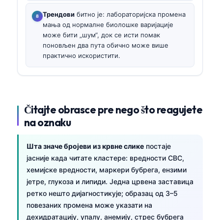
Трендови
битно је: лабораторијска промена
мања од нормалне биолошке варијације
може бити „шум“, док се исти помак
поновљен два пута обично може више
практично искористити.
Čitajte obrasce pre nego što reagujete
na oznaku
Шта значе бројеви из крвне слике
постаје
јасније када читате кластере: вредности CBC,
хемијске вредности, маркери бубрега, ензими
јетре, глукоза и липиди. Једна црвена заставица
ретко нешто дијагностикује; образац од 3–5
повезаних промена може указати на
дехидратацију, упалу, анемију, стрес бубрега