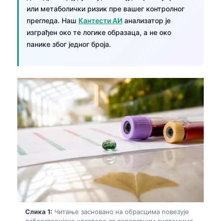
или метаболички ризик пре вашег контролног
прегледа. Наш
Кантести АИ
анализатор је
изграђен око те логике образаца, а не око
панике због једног броја.
Слика 1:
Читање засновано на обрасцима повезује
лабораторијске кластере са вероватним системима