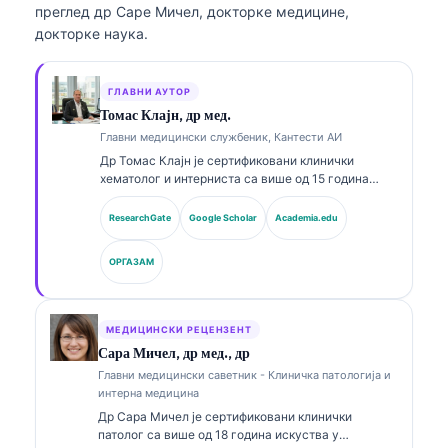
преглед др Саре Мичел, докторке медицине,
докторке наука.
ГЛАВНИ АУТОР
Томас Клајн, др мед.
Главни медицински службеник, Кантести АИ
Др Томас Клајн је сертификовани клинички
хематолог и интерниста са више од 15 година
искуства у лабораторијској медицини и клиничкој
анализи уз помоћ вештачке интелигенције. Као
ResearchGate
Google Scholar
Academia.edu
главни медицински директор у Kantesti AI, он
пружа клинички надзор над медицинском
ОРГАЗАМ
тачношћу власничке неуралне мреже. Др Клајн је
објавио опсежно радове о тумачењу биомаркера
и лабораторијској дијагностици у темама из
лабораторијске медицине.
МЕДИЦИНСКИ РЕЦЕНЗЕНТ
Сара Мичел, др мед., др
Главни медицински саветник - Клиничка патологија и
интерна медицина
Др Сара Мичел је сертификовани клинички
патолог са више од 18 година искуства у