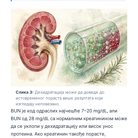
Слика 3:
Дехидратација може да доведе до
истовременог пораста више резултата који
изгледају неповезано.
BUN је код одраслих најчешће 7–20 mg/dL, али
BUN од 28 mg/dL са нормалним креатинином може
да се уклопи у дехидратацију или висок унос
протеина. Ако креатинин такође порасте,