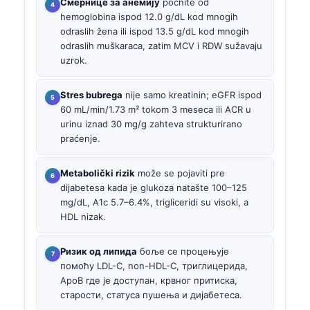
Смернице за анемију
počnite od
hemoglobina ispod 12.0 g/dL kod mnogih
odraslih žena ili ispod 13.5 g/dL kod mnogih
odraslih muškaraca, zatim MCV i RDW sužavaju
uzrok.
Stres bubrega
nije samo kreatinin; eGFR ispod
60 mL/min/1.73 m² tokom 3 meseca ili ACR u
urinu iznad 30 mg/g zahteva strukturirano
praćenje.
Metabolički rizik
može se pojaviti pre
dijabetesa kada je glukoza natašte 100–125
mg/dL, A1c 5.7–6.4%, trigliceridi su visoki, a
HDL nizak.
Ризик од липида
боље се процењује
помоћу LDL-C, non-HDL-C, триглицерида,
ApoB где је доступан, крвног притиска,
старости, статуса пушења и дијабетеса.