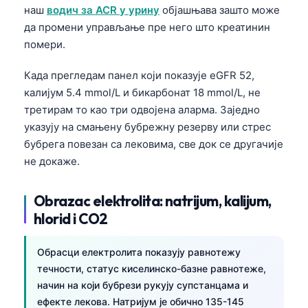
наш
водич за ACR у урину
објашњава зашто може
Català
да промени управљање пре него што креатинин
O‘zbekcha
помери.
Українська
Када прегледам панел који показује eGFR 52,
አማርኛ
калијум 5.4 mmol/L и бикарбонат 18 mmol/L, не
Kiswahili
третирам то као три одвојена аларма. Заједно
ភាសាខ្មែរ
указују на смањену бубрежну резерву или стрес
бубрега повезан са лековима, све док се другачије
ဗမာစာ
не докаже.
ไทย
Tagalog
Obrazac elektrolita: natrijum, kalijum,
Tiếng Việt
hlorid i CO2
Bahasa Melayu
Обрасци електролита показују равнотежу
മലയാളം
течности, статус киселинско-базне равнотеже,
ಕನ್ನಡ
начин на који бубрези рукују супстанцама и
ефекте лекова. Натријум је обично 135-145
ગુજરાતી