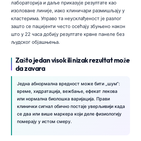
лабораторија и даље приказује резултате као
изоловане линије, иако клиничари размишљају у
кластерима. Управо та неусклађеност је разлог
зашто се пацијенти често осећају збуњено након
што у 22 часа добију резултате крвне панеле без
људског објашњења.
Zašto jedan visok ili nizak rezultat može
da zavara
Једна абнормална вредност може бити „шум“:
време, хидратација, вежбање, ефекат лекова
или нормална биолошка варијација. Прави
клинички сигнал обично постаје уверљивији када
се два или више маркера који деле физиологију
померају у истом смеру.