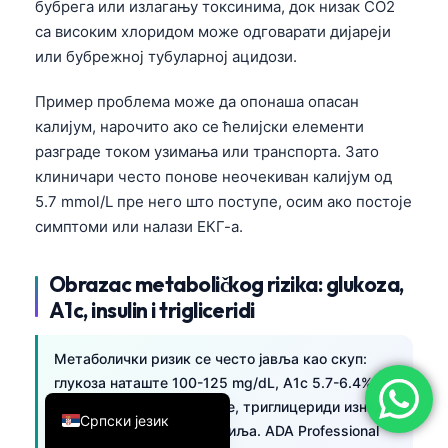
бубрега или излагању токсинима, док низак CO2
简体中文
са високим хлоридом може одговарати дијареји
или бубрежној тубуларној ацидози.
Română
Türkçe
Пример проблема може да опонаша опасан
Ελληνικά
калијум, нарочито ако се ћелијски елементи
разграде током узимања или транспорта. Зато
Português
клиничари често понове неочекиван калијум од
Español
5.7 mmol/L пре него што поступе, осим ако постоје
Italiano
симптоми или налази ЕКГ-а.
עִבְרִית
Obrazac metaboličkog rizika: glukoza,
Français
A1c, insulin i trigliceridi
العربية
Deutsch
Метаболички ризик се често јавља као скуп:
глукоза наташте 100-125 mg/dL, A1c 5.7-6.4%,
English
повишен инсулин наташте, триглицериди изнад
Српски језик
150 mg/dL и HDL испод циља. ADA Professional