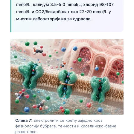
mmol/L, калијум 3.5-5.0 mmol/L, хлорид 98-107
தமிழ்
mmol/L и CO2/бикарбонат око 22-29 mmol/L у
తెలుగు
многим лабораторијама за одрасле.
मराठी
اردو
বাংলা
Shqip
Magyar
Slovenščina
한국어
Polski
Lietuvių kalba
Русский
Слика 7:
Електролити се крећу заједно кроз
физиологију бубрега, течности и киселинско-базне
ქართული
равнотеже.