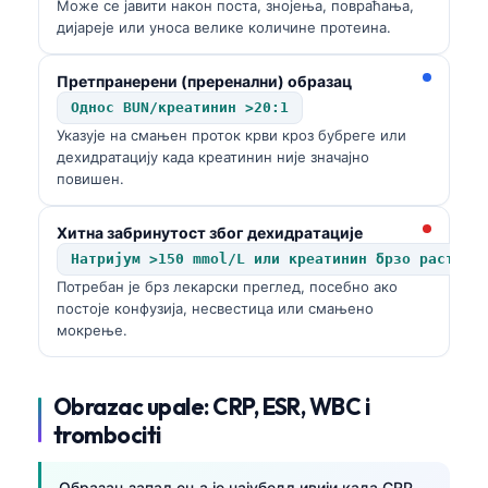
Може се јавити након поста, знојења, повраћања,
дијареје или уноса велике количине протеина.
Претпранерени (преренални) образац
Однос BUN/креатинин >20:1
Указује на смањен проток крви кроз бубреге или
дехидратацију када креатинин није значајно
повишен.
Хитна забринутост због дехидратације
Натријум >150 mmol/L или креатинин брзо расте
Потребан је брз лекарски преглед, посебно ако
постоје конфузија, несвестица или смањено
мокрење.
Obrazac upale: CRP, ESR, WBC i
trombociti
Образац запаљења је најубедљивији када CRP,