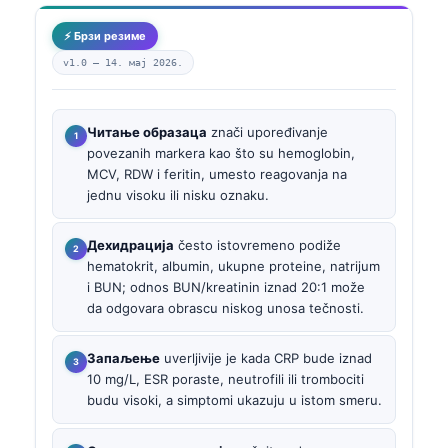
⚡ Брзи резиме
v1.0 —
14. мај 2026.
Читање образаца
znači upoređivanje
povezanih markera kao što su hemoglobin,
MCV, RDW i feritin, umesto reagovanja na
jednu visoku ili nisku oznaku.
Дехидрација
često istovremeno podiže
hematokrit, albumin, ukupne proteine, natrijum
i BUN; odnos BUN/kreatinin iznad 20:1 može
da odgovara obrascu niskog unosa tečnosti.
Запаљење
uverljivije je kada CRP bude iznad
10 mg/L, ESR poraste, neutrofili ili trombociti
budu visoki, a simptomi ukazuju u istom smeru.