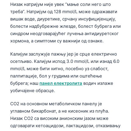
Čeština
Низак натријум није увек “мање соли него што
треба”. Натријум од 128 mmol/L може одражавати
日本語
вишак воде, диуретике, срчану инсуфицијенцију,
Eesti
болести надбубрежне жлезде, болест бубрега или
Azərbaycan dili
синдром неодговарајућег лучења антидиуретског
хормона, а симптоми су важнији од ознаке.
Bosanski
Svenska
Калијум заслужује пажњу јер је срце електрично
Íslenska
осетљиво. Калијум испод 3.0 mmol/L или изнад 6.0
mmol/L може бити хитно, посебно уз слабост,
Հայերեն
палпитације, бол у грудима или оштећење
Bahasa Indonesia
бубрега; наш
панел електролита
водич излаже
हिन्दी
уобичајене обрасце.
Nederlands
CO2 на основном метаболичком панелу је
Dansk
углавном бикарбонат, а не кисеоник из плућа.
Низак CO2 са високим анионским јазом може
Български
одговарати кетоацидози, лактацидози, отказивању
فارسی