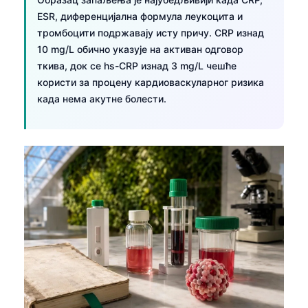
ESR, диференцијална формула леукоцита и
тромбоцити подржавају исту причу. CRP изнад
10 mg/L обично указује на активан одговор
ткива, док се hs-CRP изнад 3 mg/L чешће
користи за процену кардиоваскуларног ризика
када нема акутне болести.