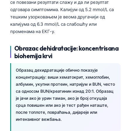
се повезани резултати слажу и да ли резултат
одговара симптомима. Калијум од 5.2 mmol/L са
тешким узорковањем је веома другачији од
калијума од 6.3 mmol/L са слабошћу или
променама на ЕКГ-у.
Obrazac dehidratacije: koncentrisana
biohemija krvi
Образац дехидратације обично показује
концентрацију: виши хематокрит, хемоглобин,
албумин, укупни протеин, натријум и BUN, често
са односом BUN/креатинин изнад 20:1. Образац
је јачи ако је урин таман, ако је број откуцаја
срца повишен или ако је тест рађен наташте,
после топлоте, повраћања, дијареје или
интензивног вежбања.