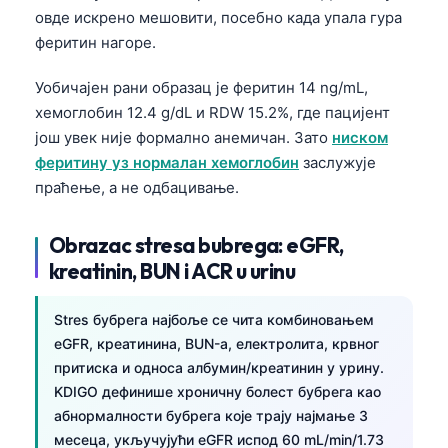
овде искрено мешовити, посебно када упала гура
феритин нагоре.
Уобичајен рани образац је феритин 14 ng/mL,
хемоглобин 12.4 g/dL и RDW 15.2%, где пацијент
још увек није формално анемичан. Зато
ниском
феритину уз нормалан хемоглобин
заслужује
праћење, а не одбацивање.
Obrazac stresa bubrega: eGFR,
kreatinin, BUN i ACR u urinu
Stres бубрега најбоље се чита комбиновањем
eGFR, креатинина, BUN-а, електролита, крвног
притиска и односа албумин/креатинин у урину.
KDIGO дефинише хроничну болест бубрега као
Norsk bokmål
абнормалности бубрега које трају најмање 3
Ślōnskŏ gŏdka
месеца, укључујући eGFR испод 60 mL/min/1.73