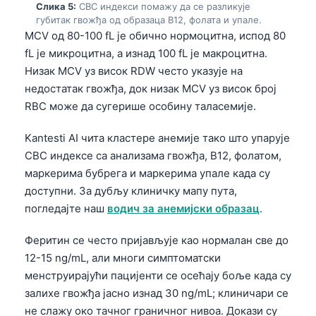
Слика 5:
CBC индекси помажу да се разликује
губитак гвожђа од образаца B12, фолата и упале.
MCV од 80-100 fL је обично нормоцитна, испод 80
fL је микроцитна, а изнад 100 fL је макроцитна.
Низак MCV уз висок RDW често указује на
недостатак гвожђа, док низак MCV уз висок број
RBC може да сугерише особину таласемије.
Kantesti AI чита кластере анемије тако што упарује
CBC индексе са анализама гвожђа, B12, фолатом,
маркерима бубрега и маркерима упале када су
доступни. За дубљу клиничку мапу пута,
погледајте наш
водич за анемијски образац
.
Феритин се често пријављује као нормалан све до
12-15 ng/mL, али многи симптоматски
менструирајући пацијенти се осећају боље када су
залихе гвожђа јасно изнад 30 ng/mL; клиничари се
не слажу око тачног граничног нивоа. Докази су