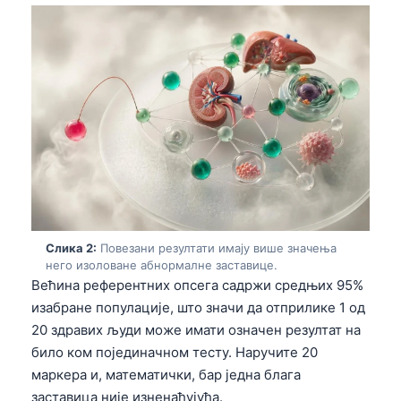
Слика 2:
Повезани резултати имају више значења
него изоловане абнормалне заставице.
Већина референтних опсега садржи средњих 95%
изабране популације, што значи да отприлике 1 од
20 здравих људи може имати означен резултат на
било ком појединачном тесту. Наручите 20
маркера и, математички, бар једна блага
заставица није изненађујућа.