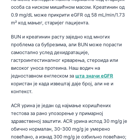
Gàidhlig
особа са ниском мишићном масом. Креатинин од
Euskara
0.9 mg/dL може прикрити eGFR од 58 mL/min/1.73
Македонски јазик
m² код мањег, старијег пацијента.
Latviešu valoda
BUN и креатинин расту заједно код многих
Galego
проблема са бубрезима, али BUN може порасти
অসমীয়া
самостално услед дехидратације,
гастроинтестиналног крварења, стероида или
සිංහල
високог уноса протеина. Наш водич на
سنڌي
једноставном енглеском за
шта значи eGFR
پښتو
користан је када извештај даје број, али не и
контекст.
Slovenčina
ACR урина је један од најмање коришћених
тестова за рано упозорење у примарној
Hrvatski
здравственој заштити. ACR урина испод 30 mg/g је
Suomi
обично нормалан, 30-300 mg/g је умерено
Қазақ тілі
повећано, а изнад 300 mg/g је озбиљно повећано;