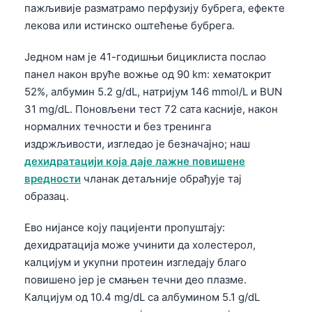
пажљивије разматрамо перфузију бубрега, ефекте
лекова или истинско оштећење бубрега.
Једном нам је 41-годишњи бициклиста послао
панел након вруће вожње од 90 km: хематокрит
52%, албумин 5.2 g/dL, натријум 146 mmol/L и BUN
31 mg/dL. Поновљени тест 72 сата касније, након
нормалних течности и без тренинга
издржљивости, изгледао је безначајно; наш
дехидратацији која даје лажне повишене
вредности
чланак детаљније обрађује тај
образац.
Ево нијансе коју пацијенти пропуштају:
дехидратација може учинити да холестерол,
калцијум и укупни протеин изгледају благо
повишено јер је смањен течни део плазме.
Калцијум од 10.4 mg/dL са албумином 5.1 g/dL