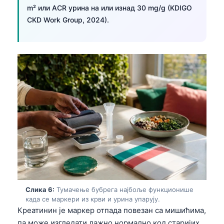
m² или ACR урина на или изнад 30 mg/g (KDIGO
Frysk
CKD Work Group, 2024).
Esperanto
Беларуская мова
Татар теле
Кыргызча
ئۇيغۇرچە
Cebuano
Basa Jawa
ພາສາລາວ
Монгол
Afrikaans
Слика 6:
Тумачење бубрега најбоље функционише
العربية المغربية
када се маркери из крви и урина упарују.
Occitan
Креатинин је маркер отпада повезан са мишићима,
па може изгледати лажно нормално код старијих