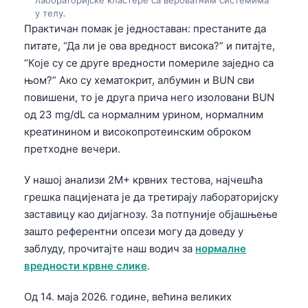
у телу.
Практичан помак је једноставан: престаните да
питате, “Да ли је ова вредност висока?” и питајте,
“Које су се друге вредности помериле заједно са
њом?” Ако су хематокрит, албумин и BUN сви
повишени, то је друга прича него изоловани BUN
од 23 mg/dL са нормалним урином, нормалним
креатинином и високопротеинским оброком
претходне вечери.
У нашој анализи 2M+ крвних тестова, најчешћа
грешка пацијената је да третирају лабораторијску
заставицу као дијагнозу. За потпуније објашњење
зашто референтни опсези могу да доведу у
заблуду, прочитајте наш водич за
нормалне
вредности крвне слике
.
Од 14. маја 2026. године, већина великих