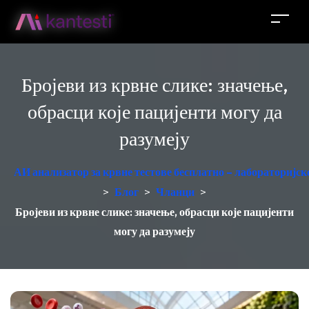
Бројеви из крвне слике: значење,
обрасци које пацијенти могу да
разумеју
АИ анализатор за крвне тестове бесплатно – лабораторијск
>
Блог
>
Чланци
>
Бројеви из крвне слике: значење, обрасци које пацијенти
могу да разумеју