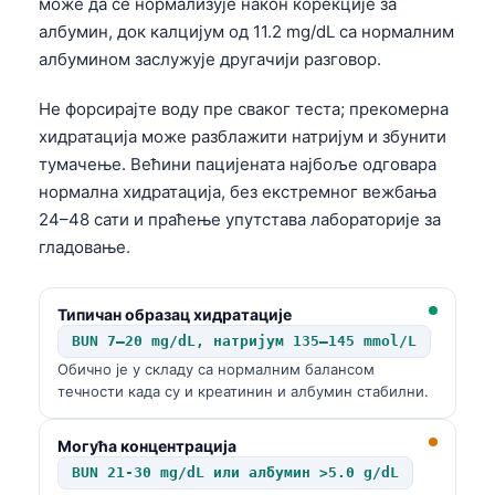
може да се нормализује након корекције за
албумин, док калцијум од 11.2 mg/dL са нормалним
албумином заслужује другачији разговор.
Не форсирајте воду пре сваког теста; прекомерна
хидратација може разблажити натријум и збунити
тумачење. Већини пацијената најбоље одговара
нормална хидратација, без екстремног вежбања
24–48 сати и праћење упутстава лабораторије за
гладовање.
Типичан образац хидратације
BUN 7–20 mg/dL, натријум 135–145 mmol/L
Обично је у складу са нормалним балансом
течности када су и креатинин и албумин стабилни.
Могућа концентрација
BUN 21-30 mg/dL или албумин >5.0 g/dL