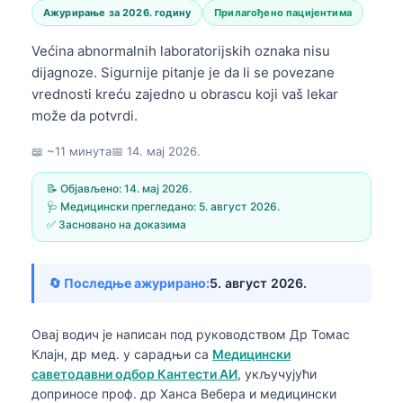
Ажурирање за 2026. годину
Прилагођено пацијентима
Većina abnormalnih laboratorijskih oznaka nisu
dijagnoze. Sigurnije pitanje je da li se povezane
vrednosti kreću zajedno u obrascu koji vaš lekar
može da potvrdi.
📖 ~11 минута
📅
14. мај 2026.
📝 Објављено:
14. мај 2026.
🩺 Медицински прегледано:
5. август 2026.
✅ Засновано на доказима
🔄 Последње ажурирано:
5. август 2026.
Овај водич је написан под руководством
Др Томас
Клајн, др мед.
у сарадњи са
Медицински
саветодавни одбор Кантести АИ
, укључујући
доприносе проф. др Ханса Вебера и медицински