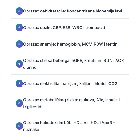
Obrazac dehidratacije: koncentrisana biohemija krvi
Obrazac upale: CRP, ESR, WBC i trombociti
Obrazac anemije: hemoglobin, MCV, RDW i feritin
Obrazac stresa bubrega: eGFR, kreatinin, BUN i ACR
u urinu
Obrazac elektrolita: natrijum, kalijum, hlorid i CO2
Obrazac metaboličkog rizika: glukoza, A1c, insulin i
trigliceridi
Obrazac holesterola: LDL, HDL, ne-HDL i ApoB –
naznake