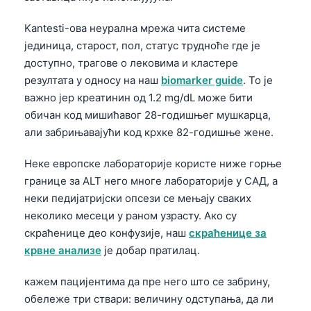
Kantesti-ова неурална мрежа чита системе
јединица, старост, пол, статус трудноће где је
доступно, трагове о лековима и кластере
резултата у односу на наш
biomarker guide
. То је
важно јер креатинин од 1.2 mg/dL може бити
обичан код мишићавог 28-годишњег мушкарца,
али забрињавајући код крхке 82-годишње жене.
Неке европске лабораторије користе ниже горње
границе за ALT него многе лабораторије у САД, а
неки педијатријски опсези се мењају сваких
неколико месеци у раном узрасту. Ако су
скраћенице део конфузије, наш
скраћенице за
крвне анализе
је добар пратилац.
кажем пацијентима да пре него што се забрину,
обележе три ствари: величину одступања, да ли