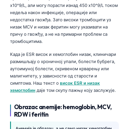
x10^9/L, али могу порасти изнад 450 x10^9/L током
недеља након инфекције, операције или
недостатка гвожђа. Зато високи тромбоцити уз
низак MCV и низак феритин могу указивати на
причу о гвожђу, а не на примарни проблем са
тромбоцитима.
Када је ESR висок и хемоглобин низак, клиничари
размишљају о хроничној упали, болести бубрега,
аутоимуној болести, скривеном крварењу или
малигнитету, у зависности од старости и
симптома. Наш текст о
висок ESR и низак
хемоглобин
даје том скупу пажњу коју заслужује.
Obrazac anemije: hemoglobin, MCV,
RDW i feritin
Анемија је образац, а не само низак хемоглобин.