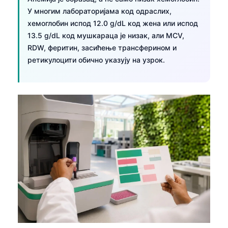
У многим лабораторијама код одраслих,
хемоглобин испод 12.0 g/dL код жена или испод
13.5 g/dL код мушкараца је низак, али MCV,
RDW, феритин, засићење трансферином и
ретикулоцити обично указују на узрок.