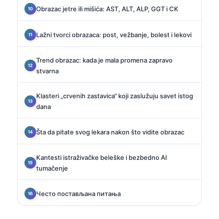
Obrazac jetre ili mišića: AST, ALT, ALP, GGT i CK
Lažni tvorci obrazaca: post, vežbanje, bolest i lekovi
Trend obrazac: kada je mala promena zapravo
stvarna
Klasteri „crvenih zastavica“ koji zaslužuju savet istog
dana
Šta da pitate svog lekara nakon što vidite obrazac
Kantesti istraživačke beleške i bezbedno AI
tumačenje
Често постављана питања