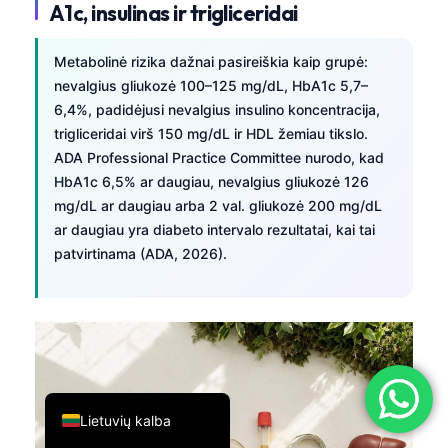
A1c, insulinas ir trigliceridai
简体中文
Română
Metabolinė rizika dažnai pasireiškia kaip grupė:
nevalgius gliukozė 100–125 mg/dL, HbA1c 5,7–
Türkçe
6,4%, padidėjusi nevalgius insulino koncentracija,
Ελληνικά
trigliceridai virš 150 mg/dL ir HDL žemiau tikslo.
Português
ADA Professional Practice Committee nurodo, kad
HbA1c 6,5% ar daugiau, nevalgius gliukozė 126
Español
mg/dL ar daugiau arba 2 val. gliukozė 200 mg/dL
Italiano
ar daugiau yra diabeto intervalo rezultatai, kai tai
patvirtinama (ADA, 2026).
עִבְרִית
Français
العربية
Deutsch
English
Lietuvių kalba