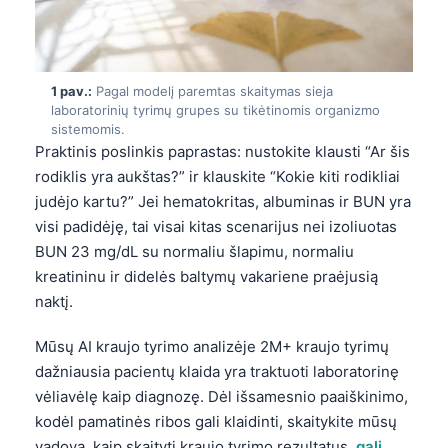
1 pav.:
Pagal modelį paremtas skaitymas sieja
laboratorinių tyrimų grupes su tikėtinomis organizmo
sistemomis.
Praktinis poslinkis paprastas: nustokite klausti “Ar šis
rodiklis yra aukštas?” ir klauskite “Kokie kiti rodikliai
judėjo kartu?” Jei hematokritas, albuminas ir BUN yra
visi padidėję, tai visai kitas scenarijus nei izoliuotas
BUN 23 mg/dL su normaliu šlapimu, normaliu
kreatininu ir didelės baltymų vakariene praėjusią
naktį.
Mūsų AI kraujo tyrimo analizėje 2M+ kraujo tyrimų
dažniausia pacientų klaida yra traktuoti laboratorinę
vėliavėlę kaip diagnozę. Dėl išsamesnio paaiškinimo,
kodėl pamatinės ribos gali klaidinti, skaitykite mūsų
vadovą, kaip skaityti kraujo tyrimo rezultatus.
gali