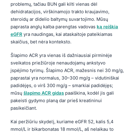
Gàidhlig
problemų, tačiau BUN gali kilti vienas dėl
Euskara
dehidratacijos, virškinamojo trakto kraujavimo,
steroidų ar didelio baltymų suvartojimo. Mūsų
Македонски јазик
paprasta anglų kalba parengtas vadovas
ką reiškia
Latviešu valoda
eGFR
yra naudingas, kai ataskaitoje pateikiamas
Galego
skaičius, bet nėra konteksto.
অসমীয়া
Šlapimo ACR yra vienas iš dažniausiai pirminėje
සිංහල
sveikatos priežiūroje nenaudojamų ankstyvo
سنڌي
įspėjimo tyrimų. Šlapimo ACR, mažesnis nei 30 mg/g,
paprastai yra normalus, 30–300 mg/g – vidutiniškai
پښتو
padidėjęs, o virš 300 mg/g – smarkiai padidėjęs;
mūsų
šlapimo ACR gidas
paaiškina, kodėl jis gali
Slovenčina
pakeisti gydymo planą dar prieš kreatininui
pasikeičiant.
Hrvatski
Suomi
Kai peržiūriu skydelį, kuriame eGFR 52, kalis 5,4
mmol/L ir bikarbonatas 18 mmol/L, aš nelaikau to
Қазақ тілі