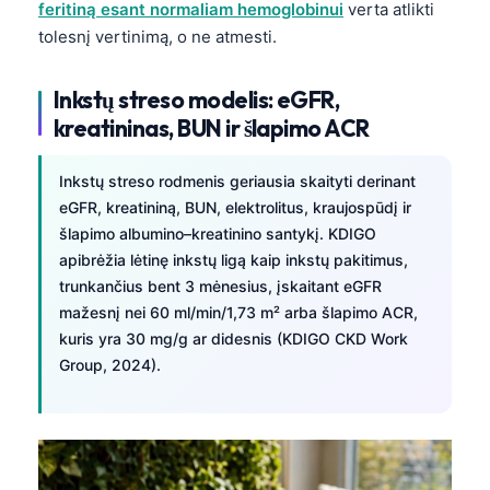
feritiną esant normaliam hemoglobinui
verta atlikti
tolesnį vertinimą, o ne atmesti.
Inkstų streso modelis: eGFR,
kreatininas, BUN ir šlapimo ACR
Inkstų streso rodmenis geriausia skaityti derinant
eGFR, kreatininą, BUN, elektrolitus, kraujospūdį ir
šlapimo albumino–kreatinino santykį. KDIGO
apibrėžia lėtinę inkstų ligą kaip inkstų pakitimus,
trunkančius bent 3 mėnesius, įskaitant eGFR
mažesnį nei 60 ml/min/1,73 m² arba šlapimo ACR,
kuris yra 30 mg/g ar didesnis (KDIGO CKD Work
Group, 2024).
Norsk bokmål
Ślōnskŏ gŏdka