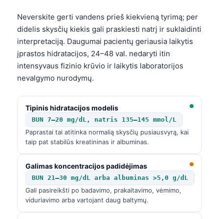
Neverskite gerti vandens prieš kiekvieną tyrimą; per
didelis skysčių kiekis gali praskiesti natrį ir suklaidinti
interpretaciją. Daugumai pacientų geriausia laikytis
įprastos hidratacijos, 24–48 val. nedaryti itin
intensyvaus fizinio krūvio ir laikytis laboratorijos
nevalgymo nurodymų.
Tipinis hidratacijos modelis
BUN 7–20 mg/dL, natris 135–145 mmol/L
Paprastai tai atitinka normalią skysčių pusiausvyrą, kai
taip pat stabilūs kreatininas ir albuminas.
Galimas koncentracijos padidėjimas
BUN 21–30 mg/dL arba albuminas >5,0 g/dL
Gali pasireikšti po badavimo, prakaitavimo, vėmimo,
viduriavimo arba vartojant daug baltymų.