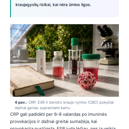
kraujagyslių rizikai, kai nėra ūmios ligos.
4 pav.:
CRP, ESR ir bendro kraujo tyrimo (CBC) pokyčiai
dažnai geriau suprantami kartu.
CRP gali padidėti per 6–8 valandas po imuninės
provokacijos ir dažnai greitai sumažėja, kai
provokacija nuslūgsta. ESR juda lėčiau, nes ją veikia