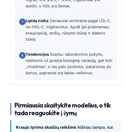
aukšti, o HDL yra žemas.
Lipidų rizika
Geriausiai vertinama pagal LDL-C,
ne-HDL-C, trigliceridus, ApoB (jei prieinamas),
kraujospūdį, amžių, rūkymo būklę ir diabeto
būklę.
Tendencijos
Svarbu: laboratorinis pokytis,
mažesnis už įprastą biologinę variaciją, gali būti
„triukšmas“, o tas pats poslinkis, pakartotas du
kartus, paprastai yra labiau veiksnus.
Pirmiausia skaitykite modelius, o tik
tada reaguokite į žymą
Kraujo tyrimo skaičių reikšmė
Aiškiau tampa, kai