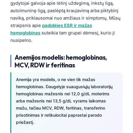
gydytojai galvoja apie lėtinį uždegimą, inkstų ligą,
autoimuninę ligą, paslėptą kraujavimą arba piktybinį
naviką, priklausomai nuo amžiaus ir simptomų. Mūsų
straipsnis apie
padidėjęs ESR ir mažas
hemoglobinas
suteikia tam grupei dėmesį, kurio ji
nusipelno.
Anemijos modelis: hemoglobinas,
MCV, RDW ir feritinas
Anemija yra modelis, o ne vien tik mažas
hemoglobinas. Daugelyje suaugusiųjų laboratorijų
hemoglobinas mažesnis nei 12,0 g/dL moterims
arba mažesnis nei 13,5 g/dL vyrams laikomas
mažu, tačiau MCV, RDW, feritinas, transferino
prisotinimas ir retikulocitai paprastai parodo
priežastį.