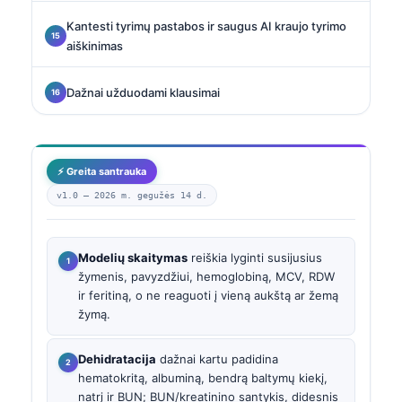
Kantesti tyrimų pastabos ir saugus AI kraujo tyrimo
aiškinimas
Dažnai užduodami klausimai
⚡ Greita santrauka
v1.0 —
2026 m. gegužės 14 d.
Modelių skaitymas
reiškia lyginti susijusius
žymenis, pavyzdžiui, hemoglobiną, MCV, RDW
ir feritiną, o ne reaguoti į vieną aukštą ar žemą
žymą.
Dehidratacija
dažnai kartu padidina
hematokritą, albuminą, bendrą baltymų kiekį,
natrį ir BUN; BUN/kreatinino santykis, didesnis