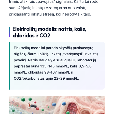
trimis atskirais „pavojaus“ signalais. Kartu tai rodo
Català
sumažėjusią inkstų rezervą arba nuo vaistų
O‘zbekcha
priklausantį inkstų stresą, kol neįrodyta kitaip.
Українська
Elektrolitų modelis: natris, kalis,
አማርኛ
chloridas ir CO2
Kiswahili
ភាសាខ្មែរ
Elektrolitų modeliai parodo skysčių pusiausvyrą,
rūgščių–šarmų būklę, inkstų „tvarkymąsi“ ir vaistų
ဗမာစာ
poveikį. Natris daugelyje suaugusiųjų laboratorijų
ไทย
paprastai būna 135–145 mmol/L, kalis 3,5–5,0
Tagalog
mmol/L, chloridas 98–107 mmol/L ir
CO2/bikarbonatas apie 22–29 mmol/L.
Tiếng Việt
Bahasa Melayu
മലയാളം
ಕನ್ನಡ
ગુજરાતી