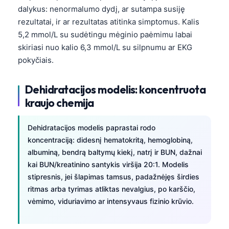
dalykus: nenormalumo dydį, ar sutampa susiję
rezultatai, ir ar rezultatas atitinka simptomus. Kalis
5,2 mmol/L su sudėtingu mėginio paėmimu labai
skiriasi nuo kalio 6,3 mmol/L su silpnumu ar EKG
pokyčiais.
Dehidratacijos modelis: koncentruota
kraujo chemija
Dehidratacijos modelis paprastai rodo
koncentraciją: didesnį hematokritą, hemoglobiną,
albuminą, bendrą baltymų kiekį, natrį ir BUN, dažnai
kai BUN/kreatinino santykis viršija 20:1. Modelis
stipresnis, jei šlapimas tamsus, padažnėjęs širdies
ritmas arba tyrimas atliktas nevalgius, po karščio,
vėmimo, viduriavimo ar intensyvaus fizinio krūvio.