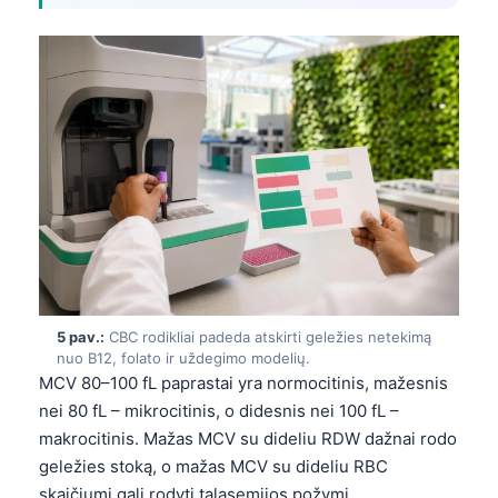
5 pav.:
CBC rodikliai padeda atskirti geležies netekimą
nuo B12, folato ir uždegimo modelių.
MCV 80–100 fL paprastai yra normocitinis, mažesnis
nei 80 fL – mikrocitinis, o didesnis nei 100 fL –
makrocitinis. Mažas MCV su dideliu RDW dažnai rodo
geležies stoką, o mažas MCV su dideliu RBC
skaičiumi gali rodyti talasemijos požymį.