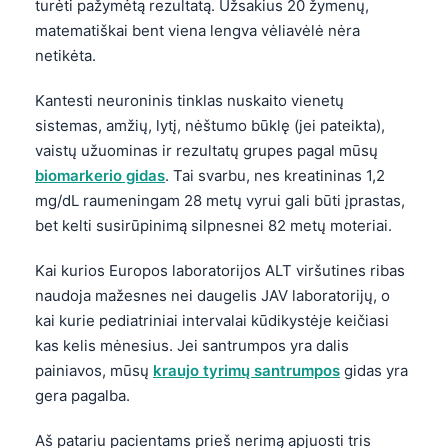
turėti pažymėtą rezultatą. Užsakius 20 žymenų,
matematiškai bent viena lengva vėliavėlė nėra
netikėta.
Kantesti neuroninis tinklas nuskaito vienetų
sistemas, amžių, lytį, nėštumo būklę (jei pateikta),
vaistų užuominas ir rezultatų grupes pagal mūsų
biomarkerio gidas
. Tai svarbu, nes kreatininas 1,2
mg/dL raumeningam 28 metų vyrui gali būti įprastas,
bet kelti susirūpinimą silpnesnei 82 metų moteriai.
Kai kurios Europos laboratorijos ALT viršutines ribas
naudoja mažesnes nei daugelis JAV laboratorijų, o
kai kurie pediatriniai intervalai kūdikystėje keičiasi
kas kelis mėnesius. Jei santrumpos yra dalis
painiavos, mūsų
kraujo tyrimų santrumpos
gidas yra
gera pagalba.
Aš patariu pacientams prieš nerimą apjuosti tris