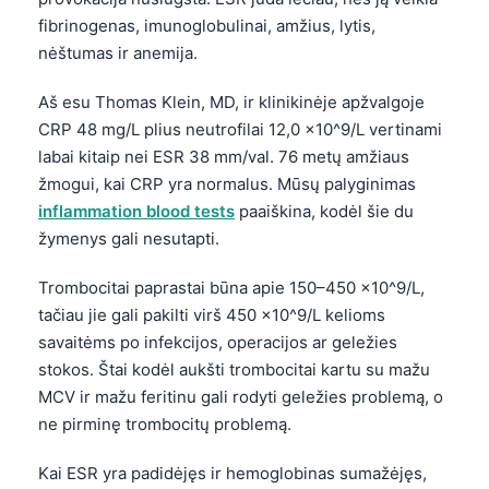
fibrinogenas, imunoglobulinai, amžius, lytis,
nėštumas ir anemija.
Aš esu Thomas Klein, MD, ir klinikinėje apžvalgoje
CRP 48 mg/L plius neutrofilai 12,0 x10^9/L vertinami
labai kitaip nei ESR 38 mm/val. 76 metų amžiaus
žmogui, kai CRP yra normalus. Mūsų palyginimas
inflammation blood tests
paaiškina, kodėl šie du
žymenys gali nesutapti.
Trombocitai paprastai būna apie 150–450 x10^9/L,
tačiau jie gali pakilti virš 450 x10^9/L kelioms
savaitėms po infekcijos, operacijos ar geležies
stokos. Štai kodėl aukšti trombocitai kartu su mažu
MCV ir mažu feritinu gali rodyti geležies problemą, o
ne pirminę trombocitų problemą.
Kai ESR yra padidėjęs ir hemoglobinas sumažėjęs,