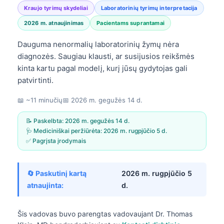
Kraujo tyrimų skydeliai
Laboratorinių tyrimų interpretacija
2026 m. atnaujinimas
Pacientams suprantamai
Dauguma nenormalių laboratorinių žymų nėra
diagnozės. Saugiau klausti, ar susijusios reikšmės
kinta kartu pagal modelį, kurį jūsų gydytojas gali
patvirtinti.
📖 ~11 minučių
📅
2026 m. gegužės 14 d.
📝 Paskelbta:
2026 m. gegužės 14 d.
🩺 Mediciniškai peržiūrėta:
2026 m. rugpjūčio 5 d.
✅ Pagrįsta įrodymais
🔄 Paskutinį kartą
2026 m. rugpjūčio 5
atnaujinta:
d.
Šis vadovas buvo parengtas vadovaujant
Dr. Thomas