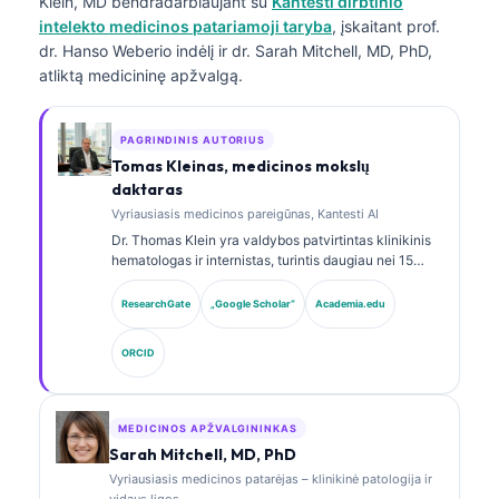
Klein, MD
bendradarbiaujant su
Kantesti dirbtinio
intelekto medicinos patariamoji taryba
, įskaitant prof.
dr. Hanso Weberio indėlį ir dr. Sarah Mitchell, MD, PhD,
atliktą medicininę apžvalgą.
PAGRINDINIS AUTORIUS
Tomas Kleinas, medicinos mokslų
daktaras
Vyriausiasis medicinos pareigūnas, Kantesti AI
Dr. Thomas Klein yra valdybos patvirtintas klinikinis
hematologas ir internistas, turintis daugiau nei 15
metų patirtį laboratorinės medicinos ir AI pagalba
atliekamos klinikinės analizės srityse. Būdamas
ResearchGate
„Google Scholar“
Academia.edu
Kantesti AI vyriausiuoju medicinos pareigūnu, jis
užtikrina klinikinę nuosavo neuroninio tinklo
ORCID
medicininio tikslumo priežiūrą. Dr. Klein yra plačiai
publikavęs biomarkerių interpretavimo ir
laboratorinės diagnostikos laboratorinės medicinos
temomis.
MEDICINOS APŽVALGININKAS
Sarah Mitchell, MD, PhD
Vyriausiasis medicinos patarėjas – klinikinė patologija ir
vidaus ligos