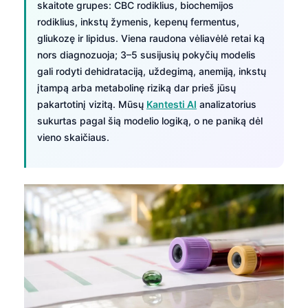
skaitote grupes: CBC rodiklius, biochemijos
rodiklius, inkstų žymenis, kepenų fermentus,
gliukozę ir lipidus. Viena raudona vėliavėlė retai ką
nors diagnozuoja; 3–5 susijusių pokyčių modelis
gali rodyti dehidrataciją, uždegimą, anemiją, inkstų
įtampą arba metabolinę riziką dar prieš jūsų
pakartotinį vizitą. Mūsų
Kantesti AI
analizatorius
sukurtas pagal šią modelio logiką, o ne paniką dėl
vieno skaičiaus.