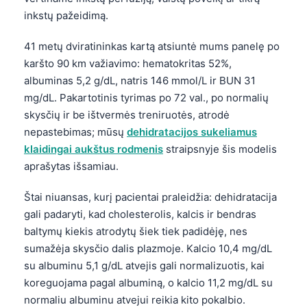
inkstų pažeidimą.
41 metų dviratininkas kartą atsiuntė mums panelę po
karšto 90 km važiavimo: hematokritas 52%,
albuminas 5,2 g/dL, natris 146 mmol/L ir BUN 31
mg/dL. Pakartotinis tyrimas po 72 val., po normalių
skysčių ir be ištvermės treniruotės, atrodė
nepastebimas; mūsų
dehidratacijos sukeliamus
klaidingai aukštus rodmenis
straipsnyje šis modelis
aprašytas išsamiau.
Štai niuansas, kurį pacientai praleidžia: dehidratacija
gali padaryti, kad cholesterolis, kalcis ir bendras
baltymų kiekis atrodytų šiek tiek padidėję, nes
sumažėja skysčio dalis plazmoje. Kalcio 10,4 mg/dL
su albuminu 5,1 g/dL atvejis gali normalizuotis, kai
koreguojama pagal albuminą, o kalcio 11,2 mg/dL su
normaliu albuminu atvejui reikia kito pokalbio.