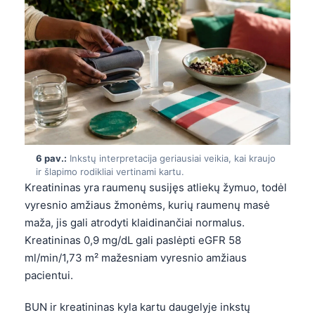
Frysk
Esperanto
Беларуская мова
Татар теле
Кыргызча
ئۇيغۇرچە
Cebuano
6 pav.:
Inkstų interpretacija geriausiai veikia, kai kraujo
ir šlapimo rodikliai vertinami kartu.
Basa Jawa
Kreatininas yra raumenų susijęs atliekų žymuo, todėl
ພາສາລາວ
vyresnio amžiaus žmonėms, kurių raumenų masė
maža, jis gali atrodyti klaidinančiai normalus.
Монгол
Kreatininas 0,9 mg/dL gali paslėpti eGFR 58
Afrikaans
ml/min/1,73 m² mažesniam vyresnio amžiaus
العربية المغربية
pacientui.
Occitan
BUN ir kreatininas kyla kartu daugelyje inkstų