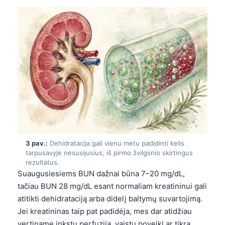
3 pav.:
Dehidratacija gali vienu metu padidinti kelis
tarpusavyje nesusijusius, iš pirmo žvilgsnio skirtingus
rezultatus.
Suaugusiesiems BUN dažnai būna 7–20 mg/dL,
tačiau BUN 28 mg/dL esant normaliam kreatininui gali
atitikti dehidrataciją arba didelį baltymų suvartojimą.
Jei kreatininas taip pat padidėja, mes dar atidžiau
vertiname inkstų perfuziją, vaistų poveikį ar tikrą