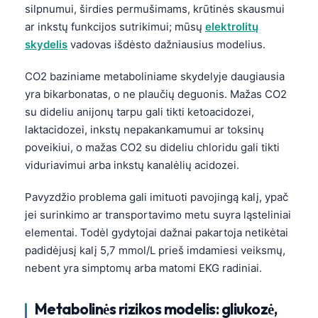
日本語
silpnumui, širdies permušimams, krūtinės skausmui
ar inkstų funkcijos sutrikimui; mūsų
elektrolitų
Eesti
skydelis
vadovas išdėsto dažniausius modelius.
Azərbaycan dili
CO2 baziniame metaboliniame skydelyje daugiausia
Bosanski
yra bikarbonatas, o ne plaučių deguonis. Mažas CO2
Svenska
su dideliu anijonų tarpu gali tikti ketoacidozei,
Српски језик
laktacidozei, inkstų nepakankamumui ar toksinų
poveikiui, o mažas CO2 su dideliu chloridu gali tikti
Íslenska
viduriavimui arba inkstų kanalėlių acidozei.
Հայերեն
Bahasa Indonesia
Pavyzdžio problema gali imituoti pavojingą kalį, ypač
jei surinkimo ar transportavimo metu suyra ląsteliniai
हिन्दी
elementai. Todėl gydytojai dažnai pakartoja netikėtai
Nederlands
padidėjusį kalį 5,7 mmol/L prieš imdamiesi veiksmų,
Dansk
nebent yra simptomų arba matomi EKG radiniai.
Български
Metabolinės rizikos modelis: gliukozė,
فارسی