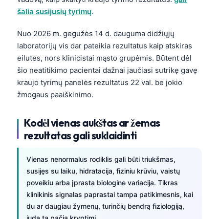
šalia susijusių tyrimų
.
Nuo 2026 m. gegužės 14 d. dauguma didžiųjų
laboratorijų vis dar pateikia rezultatus kaip atskiras
eilutes, nors klinicistai mąsto grupėmis. Būtent dėl
šio neatitikimo pacientai dažnai jaučiasi sutrikę gavę
kraujo tyrimų panelės rezultatus 22 val. be jokio
žmogaus paaiškinimo.
Kodėl vienas aukštas ar žemas
rezultatas gali suklaidinti
Vienas nenormalus rodiklis gali būti triukšmas,
susijęs su laiku, hidratacija, fiziniu krūviu, vaistų
poveikiu arba įprasta biologine variacija. Tikras
klinikinis signalas paprastai tampa patikimesnis, kai
du ar daugiau žymenų, turinčių bendrą fiziologiją,
juda ta pačia kryptimi.