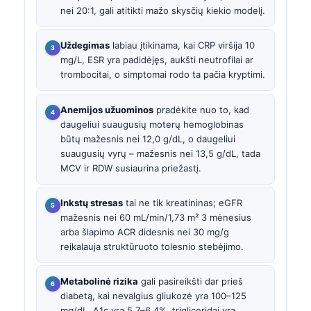
nei 20:1, gali atitikti mažo skysčių kiekio modelį.
Uždegimas
labiau įtikinama, kai CRP viršija 10
mg/L, ESR yra padidėjęs, aukšti neutrofilai ar
trombocitai, o simptomai rodo ta pačia kryptimi.
Anemijos užuominos
pradėkite nuo to, kad
daugeliui suaugusių moterų hemoglobinas
būtų mažesnis nei 12,0 g/dL, o daugeliui
suaugusių vyrų – mažesnis nei 13,5 g/dL, tada
MCV ir RDW susiaurina priežastį.
Inkstų stresas
tai ne tik kreatininas; eGFR
mažesnis nei 60 mL/min/1,73 m² 3 mėnesius
arba šlapimo ACR didesnis nei 30 mg/g
reikalauja struktūruoto tolesnio stebėjimo.
Metabolinė rizika
gali pasireikšti dar prieš
diabetą, kai nevalgius gliukozė yra 100–125
mg/dL, A1c yra 5,7–6,4%, trigliceridai yra