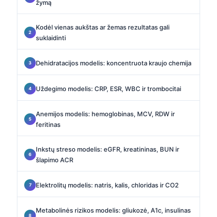
žymą
Kodėl vienas aukštas ar žemas rezultatas gali
suklaidinti
Dehidratacijos modelis: koncentruota kraujo chemija
Uždegimo modelis: CRP, ESR, WBC ir trombocitai
Anemijos modelis: hemoglobinas, MCV, RDW ir
feritinas
Inkstų streso modelis: eGFR, kreatininas, BUN ir
šlapimo ACR
Elektrolitų modelis: natris, kalis, chloridas ir CO2
Metabolinės rizikos modelis: gliukozė, A1c, insulinas