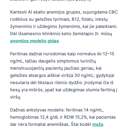
Kantesti AI skaito anemijos grupes, sujungdama CBC
rodiklius su geležies tyrimais, B12, folatu, inkstų
žymenimis ir uždegimo žymenimis, kai jie pateikiami.
Dėl išsamesnio klinikinio kelio žemėlapio žr. mūsų
anemijos modelio gidas
.
Feritinas dažnai nurodomas kaip normalus iki 12–15
ng/mL, tačiau daugelis simptomus turinčių
menstruuojančių pacientų jaučiasi geriau, kai
geležies atsargos aiškiai viršija 30 ng/mL; gydytojai
nesutaria dėl tikslaus ribinio dydžio. Įrodymai čia iš
tiesų yra mišrūs, ypač kai uždegimas stumia feritiną į
viršų.
Dažnas ankstyvas modelis: feritinas 14 ng/mL,
hemoglobinas 12,4 g/dL ir RDW 15,2%, kai pacientas
dar nėra formaliai anemiškas. Štai kodėl
mažą