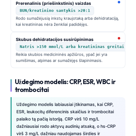
Prerenalinis (priešinkstinis) vaizdas
BUN/kreatinino santykis >20:1
Rodo sumažėjusią inkstų kraujotaką arba dehidrataciją,
kai kreatininas nėra ženkliai padidėjęs.
Skubus dehidratacijos susirūpinimas
Natris >150 mmol/L arba kreatininas greitai kyl
Reikia skubios medicininės apžiūros, ypač jei yra
sumišimas, alpimas ar sumažėjęs šlapinimasis.
Uždegimo modelis: CRP, ESR, WBC ir
trombocitai
Uždegimo modelis labiausiai įtikinamas, kai CRP,
ESR, leukocitų diferencinis skaičius ir trombocitai
palaiko tą pačią istoriją. CRP virš 10 mg/L
dažniausiai rodo aktyvų audinių atsaką, o hs-CRP
virš 3 mg/L dažniau naudojamas širdies ir