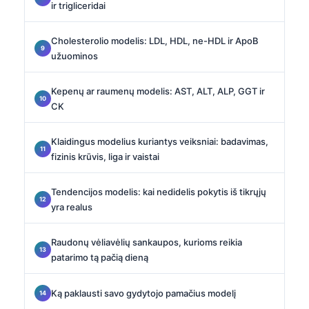
ir trigliceridai
Cholesterolio modelis: LDL, HDL, ne-HDL ir ApoB
užuominos
Kepenų ar raumenų modelis: AST, ALT, ALP, GGT ir
CK
Klaidingus modelius kuriantys veiksniai: badavimas,
fizinis krūvis, liga ir vaistai
Tendencijos modelis: kai nedidelis pokytis iš tikrųjų
yra realus
Raudonų vėliavėlių sankaupos, kurioms reikia
patarimo tą pačią dieną
Ką paklausti savo gydytojo pamačius modelį