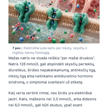
தமிழ்
తెలుగు
मराठी
اردو
বাংলা
Shqip
7 pav.:
Elektrolitai juda kartu per inkstų, skysčių ir
rūgščių–šarmų fiziologiją.
Magyar
Mažas natris ne visada reiškia “per mažai druskos”.
Slovenščina
Natris 128 mmol/L gali atspindėti skysčių perteklių,
diuretikus, širdies nepakankamumą, antinksčių ligą,
한국어
inkstų ligą arba netinkamo antidiuretinio hormono
Polski
sindromą, o simptomai svarbesni už etiketę.
Русский
Kalį verta vertinti rimtai, nes širdis yra elektriškai
ქართული
jautri. Kalis, mažesnis nei 3,0 mmol/L, arba didesnis
Čeština
nei 6,0 mmol/L, gali būti skubus, ypač esant