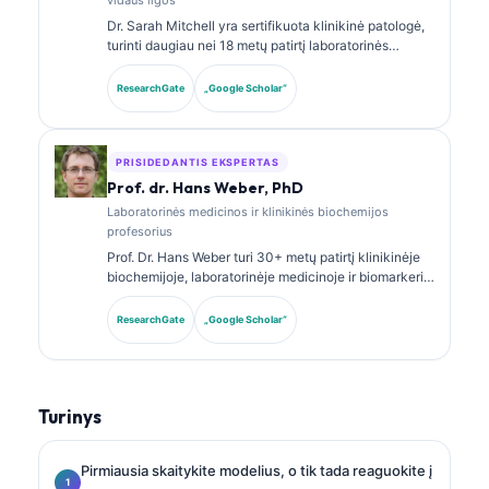
Dr. Sarah Mitchell yra sertifikuota klinikinė patologė,
turinti daugiau nei 18 metų patirtį laboratorinės
medicinos ir diagnostinės analizės srityje. Ji turi
klinikinės chemijos specializacijos sertifikatus ir
ResearchGate
„Google Scholar“
plačiai publikavo biomarkerių panelių bei
laboratorinės analizės klausimais klinikinėje
praktikoje.
PRISIDEDANTIS EKSPERTAS
Prof. dr. Hans Weber, PhD
Laboratorinės medicinos ir klinikinės biochemijos
profesorius
Prof. Dr. Hans Weber turi 30+ metų patirtį klinikinėje
biochemijoje, laboratorinėje medicinoje ir biomarkerių
tyrimuose. Buvęs Vokietijos klinikinės chemijos
draugijos prezidentas, jis specializuojasi diagnostinių
ResearchGate
„Google Scholar“
panelių analizėje, biomarkerių standartizavime ir AI
paremtos laboratorinės medicinos srityje.
Turinys
Pirmiausia skaitykite modelius, o tik tada reaguokite į