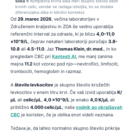
Slika 1:
Kompletna krvna slika meri skupno število belih
krvnih celic, vendar se razlaga izboljša, ko se dodata
diferencialna slika in klinični kontekst.
Od
29. marec 2026
, večina laboratorijev v
Združenem kraljestvu in ZDA še vedno uporablja
referenčni interval za odrasle, ki je blizu
4,0–11,0
×10^9/L
, čeprav nekateri laboratoriji poročajo
3.8-
10.8
ali
4.5-11.0
. Jaz
Thomas Klein, dr. med.
, in ko
pregledam CBC pri
Kantesti AI
, me manj zanima
mejna
11.2
kot vzorec pod njo—nevtrofilci, limfociti,
trombociti, hemoglobin in razmaz.
A
število levkocitov
je skupno število krožečih
levkocitov v enem litru krvi. Če vaš izvid uporablja
K/
µL
ali
celic/µL
,
4,0 ×10^9/L
je enako
4,0 K/µL
ali
približno
4.000 celic/µL
; naša
vodnik po okrajšavah
CBC
je koristen, če je oblika enot videti neznana.
Težava je, da lahko normalno skupno število prikrije