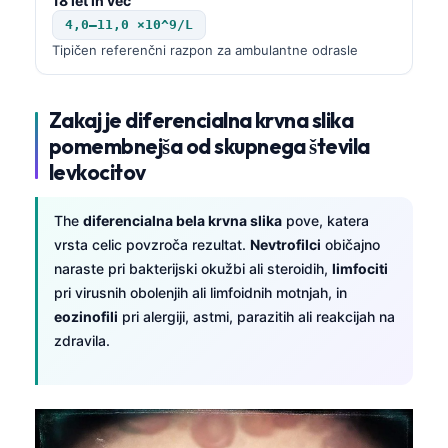
18 let in več
4,0–11,0 ×10^9/L
Tipičen referenčni razpon za ambulantne odrasle
Zakaj je diferencialna krvna slika
pomembnejša od skupnega števila
levkocitov
The
diferencialna bela krvna slika
pove, katera
vrsta celic povzroča rezultat.
Nevtrofilci
običajno
naraste pri bakterijski okužbi ali steroidih,
limfociti
pri virusnih obolenjih ali limfoidnih motnjah, in
eozinofili
pri alergiji, astmi, parazitih ali reakcijah na
zdravila.