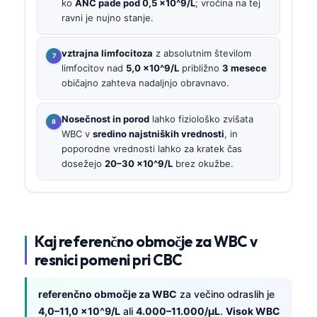
ko
ANC pade pod 0,5 ×10^9/L
; vročina na tej
ravni je nujno stanje.
vztrajna limfocitoza
z absolutnim številom
limfocitov nad
5,0 ×10^9/L
približno
3 mesece
običajno zahteva nadaljnjo obravnavo.
Nosečnost in porod
lahko fiziološko zvišata
WBC v
sredino najstniških vrednosti
, in
poporodne vrednosti lahko za kratek čas
dosežejo
20–30 ×10^9/L
brez okužbe.
Kaj referenčno območje za WBC v
resnici pomeni pri CBC
referenčno območje za WBC
za večino odraslih je
4,0–11,0 ×10^9/L
ali
4.000–11.000/µL
.
Visok WBC