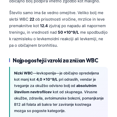
običajno bolj podpira vnetno zgodbo kot maligno.
Število samo ima še vedno omejitve. Veliko bolj me
skrbi WBC
22
ob prisotnosti vročine, mrzlice in leve
premaknitve kot
12.4
zjutraj po napadu ali napornem
treningu, in vrednosti nad
50 ×10^9/L
me spodbudijo
k razmisleku o levkemoidni reakciji ali levkemiji, ne
pa o običajnem bronhitisu.
Najpogostejši vzroki za znižan WBC
Nizki WBC
—levkopenija—je običajno opredeljena
kot manj kot
4,0 ×10^9/L
pri odraslih, vendar je
tveganje za okužbo odvisno bolj od
absolutnim
številom nevtrofilcev
kot od skupnega. Virusne
okužbe, zdravila, avtoimunske bolezni, pomanjkanje
B12 ali folata ali bakra ter zaviranje kostnega
mozga so pogoste kategorije.