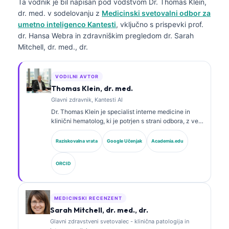
Ta vodnik je bil napisan pod vodstvom
Dr. Thomas Klein,
dr. med.
v sodelovanju z
Medicinski svetovalni odbor za
umetno inteligenco Kantesti
, vključno s prispevki prof.
dr. Hansa Webra in zdravniškim pregledom dr. Sarah
Mitchell, dr. med., dr.
VODILNI AVTOR
Thomas Klein, dr. med.
Glavni zdravnik, Kantesti AI
Dr. Thomas Klein je specialist interne medicine in
klinični hematolog, ki je potrjen s strani odbora, z več
kot 15 leti izkušenj na področju laboratorijske
medicine in z analizo kliničnih podatkov s pomočjo
Raziskovalna vrata
Google Učenjak
Academia.edu
umetne inteligence. Kot glavni medicinski direktor pri
Kantesti AI zagotavlja klinični nadzor nad medicinsko
ORCID
točnostjo lastniškega nevronskega omrežja. Dr. Klein
je obsežno objavljal na področju interpretacije
biomarkerjev in laboratorijske diagnostike na temo
laboratorijske medicine.
MEDICINSKI RECENZENT
Sarah Mitchell, dr. med., dr.
Glavni zdravstveni svetovalec - klinična patologija in