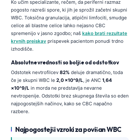
Ko učim specializante, rečem, da periferni razmaz
pogosto razreši spore, ki jih je sprožil začetni skupni
WBC. Toksična granulacija, atipični limfociti, smudge
celice ali blastne celice lahko nejasno CBC
spremenijo v jasno zgodbo; naš
kako brati rezultate
krvnih preiskav
prispevek pacientom ponudi trdno
izhodišče.
Absolutne vrednosti so boljše od odstotkov
Odstotek nevtrofilcev
82%
deluje dramatično, toda
če je skupni WBC le
2,0 ×10^9/L
, je ANC
1,64
×10^9/L
in morda ne predstavlja nevarne
nevtropenije. Odstotki brez skupnega števila so eden
najpogostejših načinov, kako se CBC napačno
razbere.
Najpogostejši vzroki za povišan WBC