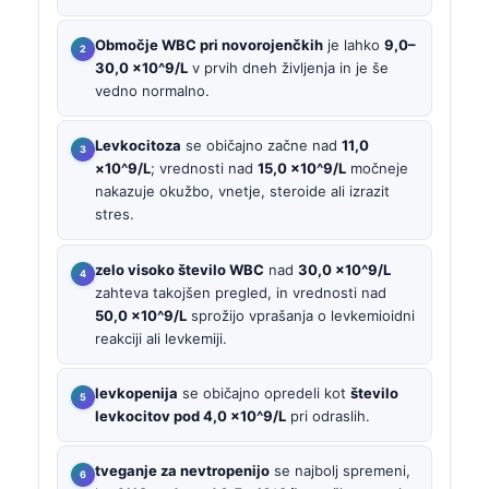
Območje WBC pri novorojenčkih
je lahko
9,0–
30,0 ×10^9/L
v prvih dneh življenja in je še
vedno normalno.
Levkocitoza
se običajno začne nad
11,0
×10^9/L
; vrednosti nad
15,0 ×10^9/L
močneje
nakazuje okužbo, vnetje, steroide ali izrazit
stres.
zelo visoko število WBC
nad
30,0 ×10^9/L
zahteva takojšen pregled, in vrednosti nad
50,0 ×10^9/L
sprožijo vprašanja o levkemioidni
reakciji ali levkemiji.
levkopenija
se običajno opredeli kot
število
levkocitov pod 4,0 ×10^9/L
pri odraslih.
tveganje za nevtropenijo
se najbolj spremeni,