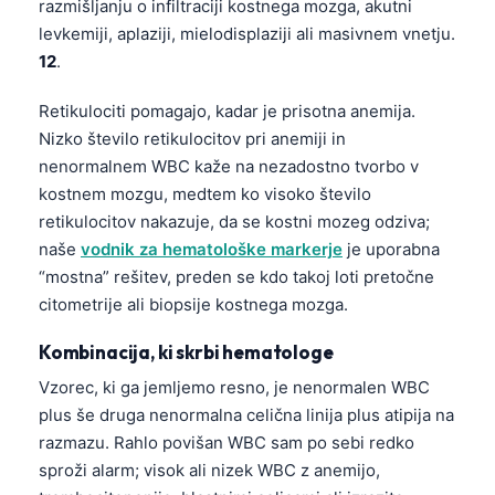
razmišljanju o infiltraciji kostnega mozga, akutni
日本語
levkemiji, aplaziji, mielodisplaziji ali masivnem vnetju.
Eesti
12
.
Azərbaycan dili
Retikulociti pomagajo, kadar je prisotna anemija.
Bosanski
Nizko število retikulocitov pri anemiji in
Svenska
nenormalnem WBC kaže na nezadostno tvorbo v
kostnem mozgu, medtem ko visoko število
Српски језик
retikulocitov nakazuje, da se kostni mozeg odziva;
Íslenska
naše
vodnik za hematološke markerje
je uporabna
Հայերեն
“mostna” rešitev, preden se kdo takoj loti pretočne
Bahasa Indonesia
citometrije ali biopsije kostnega mozga.
हिन्दी
Kombinacija, ki skrbi hematologe
Nederlands
Vzorec, ki ga jemljemo resno, je nenormalen WBC
Dansk
plus še druga nenormalna celična linija plus atipija na
razmazu. Rahlo povišan WBC sam po sebi redko
Български
sproži alarm; visok ali nizek WBC z anemijo,
فارسی