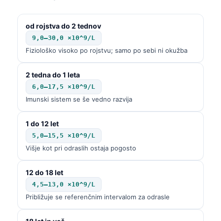
od rojstva do 2 tednov
9,0–30,0 ×10^9/L
Fiziološko visoko po rojstvu; samo po sebi ni okužba
2 tedna do 1 leta
6,0–17,5 ×10^9/L
Imunski sistem se še vedno razvija
1 do 12 let
5,0–15,5 ×10^9/L
Višje kot pri odraslih ostaja pogosto
12 do 18 let
4,5–13,0 ×10^9/L
Približuje se referenčnim intervalom za odrasle