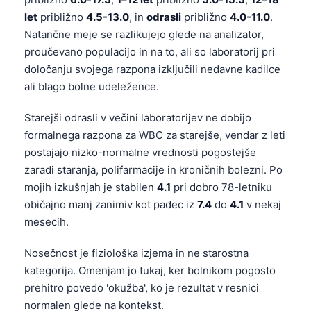
let
približno
4.5-13.0
, in
odrasli
približno
4.0-11.0
.
Natančne meje se razlikujejo glede na analizator,
proučevano populacijo in na to, ali so laboratorij pri
določanju svojega razpona izključili nedavne kadilce
ali blago bolne udeležence.
Starejši odrasli v večini laboratorijev ne dobijo
formalnega razpona za WBC za starejše, vendar z leti
postajajo nizko-normalne vrednosti pogostejše
zaradi staranja, polifarmacije in kroničnih bolezni. Po
mojih izkušnjah je stabilen
4.1
pri dobro 78-letniku
običajno manj zanimiv kot padec iz
7.4
do
4.1
v nekaj
mesecih.
Nosečnost je fiziološka izjema in ne starostna
kategorija. Omenjam jo tukaj, ker bolnikom pogosto
prehitro povedo 'okužba', ko je rezultat v resnici
normalen glede na kontekst.