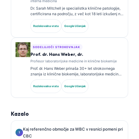
interna medicina
Dr. Sarah Mitchell je specialistka klinične patologije,
certificirana na področju, z več kot 18 leti izkušenj na
področju laboratorijske medicine in diagnostične
analize. Ima specialna certifikata iz klinične kemije in
Raziskovalna vrata
Google Učenjak
je obsežno objavljala o panelih biomarkerjev in
laboratorijski analizi v klinični praksi.
SODELUJOČI STROKOVNJAK
Prof. dr. Hans Weber, dr.
Profesor laboratorijske medicine in klinične biokemije
Prof. dr. Hans Weber prinaša 30+ let strokovnega
znanja iz klinične biokemije, laboratorijske medicine
in raziskav biomarkerjev. Nekdanji predsednik
Nemškega društva za klinično kemijo se osredotoča
Raziskovalna vrata
Google Učenjak
na analizo diagnostičnih panelov, standardizacijo
biomarkerjev in laboratorijsko medicino s pomočjo AI.
Kazalo
Kaj referenčno območje za WBC v resnici pomeni pri
CBC