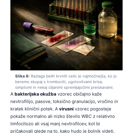
Català
O‘zbekcha
Українська
አማርኛ
Kiswahili
ភាសាខ្មែរ
ဗမာစာ
ไทย
Slika 6:
Razlaga belih krvnih celic je najmočnejša, ko jo
beremo skupaj s trombociti, ugotovitvami brisa,
Tagalog
simptomi in nekaj ciljanimi spremljajočimi preiskavami.
Tiếng Việt
A
bakterijska okužba
vzorec običajno kaže
nevtrofilijo, pasove, toksično granulacijo, vročino in
Bahasa Melayu
kratek klinični potek. A
virusni
vzorec pogosteje
മലയാളം
pokaže normalno ali nizko število WBC z relativno
ಕನ್ನಡ
limfocitozo ali vsaj manj nevtrofilcev, kot bi
pričakovali glede na to, kako hudo je bolnik videti.
ગુજરાતી