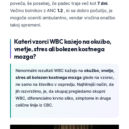
Gàidhlig
poveča, še posebej, če padec traja več kot
7 dni
.
Euskara
Večino bolnikov z ANC
1.2
, ki se dobro počutijo, je
mogoče oceniti ambulantno, vendar vročina enačbo
Македонски јазик
takoj spremeni.
Latviešu valoda
Galego
Kateri vzorci WBC kažejo na okužbo,
vnetje, stres ali bolezen kostnega
অসমীয়া
mozga?
සිංහල
سنڌي
Nenormalni rezultati WBC kažejo na
okužbo, vnetje,
پښتو
stres ali bolezen kostnega mozga
glede na vzorec,
ne samo na številko v ospredju. Najhitrejši način, da
jih razvrstimo, je, da skupaj pregledamo skupni
Slovenčina
WBC, diferencialno krvno sliko, simptome in druge
Hrvatski
celične linije iz CBC.
Suomi
Қазақ тілі