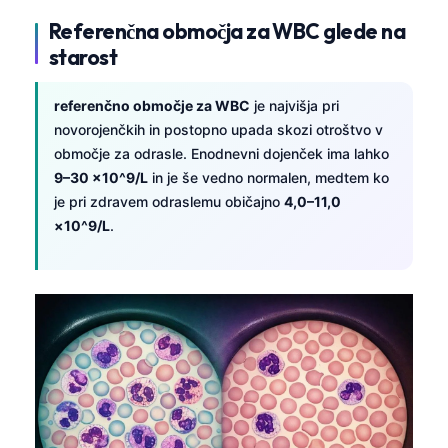
Referenčna območja za WBC glede na
starost
referenčno območje za WBC
je najvišja pri
novorojenčkih in postopno upada skozi otroštvo v
območje za odrasle. Enodnevni dojenček ima lahko
9–30 ×10^9/L
in je še vedno normalen, medtem ko
je pri zdravem odraslemu običajno
4,0–11,0
×10^9/L
.