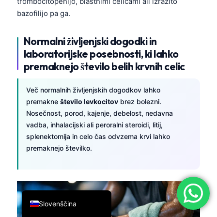
trombocitopenijo, blastnimi celicami ali izrazito
简体中文
bazofilijo pa ga.
Română
Normalni življenjski dogodki in
Türkçe
laboratorijske posebnosti, ki lahko
Ελληνικά
premaknejo število belih krvnih celic
Português
Več normalnih življenjskih dogodkov lahko
Español
premakne
število levkocitov
brez bolezni.
Italiano
Nosečnost, porod, kajenje, debelost, nedavna
עִבְרִית
vadba, inhalacijski ali peroralni steroidi, litij,
splenektomija in celo čas odvzema krvi lahko
Français
premaknejo številko.
العربية
Deutsch
English
Slovenščina