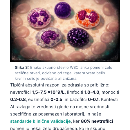
Slika 3:
Enako skupno število WBC lahko pomeni zelo
različne stvari, odvisno od tega, katera vrsta belih
krvnih celic je povišana ali znižana.
Tipični absolutni razponi za odrasle so približno:
nevtrofilci
1,5–7,5 ×10^9/L
, limfociti
1.0-4.0
, monociti
0.2-0.8
, eozinofilci
0-0.5
, in bazofilci
0-0.1
. Kantesti
AI razlaga te vrednosti glede na mejne vrednosti,
specifične za posamezen laboratorij, in naše
standarde klinične validacije
, ker
80% nevtrofilci
pomenijo nekaj zelo drugačnega, ko je skupno