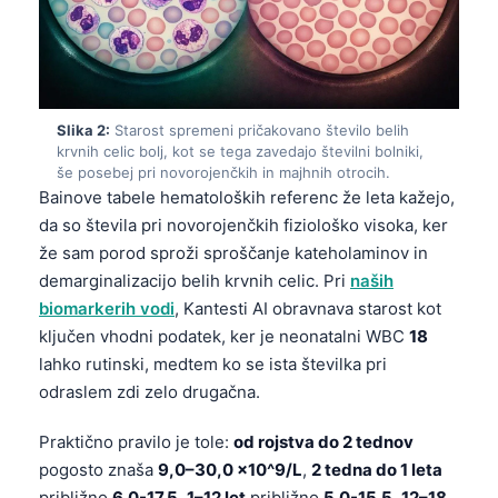
Slika 2:
Starost spremeni pričakovano število belih
krvnih celic bolj, kot se tega zavedajo številni bolniki,
še posebej pri novorojenčkih in majhnih otrocih.
Bainove tabele hematoloških referenc že leta kažejo,
da so števila pri novorojenčkih fiziološko visoka, ker
že sam porod sproži sproščanje kateholaminov in
demarginalizacijo belih krvnih celic. Pri
naših
biomarkerih vodi
, Kantesti AI obravnava starost kot
ključen vhodni podatek, ker je neonatalni WBC
18
lahko rutinski, medtem ko se ista številka pri
odraslem zdi zelo drugačna.
Praktično pravilo je tole:
od rojstva do 2 tednov
pogosto znaša
9,0–30,0 ×10^9/L
,
2 tedna do 1 leta
približno
6.0-17.5
,
1–12 let
približno
5.0-15.5
,
12–18