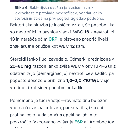
Slika 4:
Bakterijska okužba je klasičen vzrok
levkocitoze z prevlado nevtrofilcev, vendar lahko
steroidi in stres na prvi pogled izgledajo podobno.
Bakterijska okužba je klasičen vzrok, še posebej, ko
so nevtrofilci in pasnice visoki. WBC
16
z nevtrofilci
13
in naraščajočim
CRP
je bistveno prepričljivejši
znak akutne okužbe kot WBC
12
sam.
Steroidi lahko ljudi zavedejo. Odmerki prednizona v
20–60 mg
razpon lahko zviša WBC v okviru
4–6 ur
z
odstranitvijo (demarginacijo) nevtrofilcev, kadilci pa
pogosto dosežejo približno
1,0–2,0 ×10^9/L
višje
vrednosti kot sicer podobni nekadilci.
Pomembno je tudi vnetje—revmatoidna bolezen,
vnetna črevesna bolezen, pankreatitis, izbruhi
protina, celo huda sončna opeklina lahko to
povzročijo. Vzporedno zvišanje
ESR
ali trombocitov