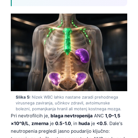
Slika 5:
Nizek WBC lahko nastane zaradi prehodnega
virusnega zaviranja, učinkov zdravil, avtoimunske
bolezni, pomanjkanja hranil ali motenj kostnega mozga.
Pri nevtrofilcih je,
blaga nevtropenija
ANC
1,0–1,5
×10^9/L
,
zmerna
je
0.5-1.0
, in
huda
je
<0.5
. Dale's
neutropenia pregledi jasno poudarijo ključno: