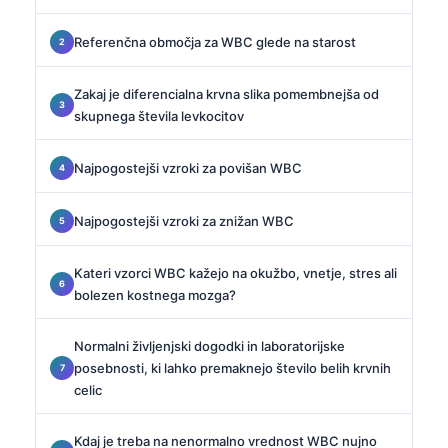
Referenčna območja za WBC glede na starost
Zakaj je diferencialna krvna slika pomembnejša od
skupnega števila levkocitov
Najpogostejši vzroki za povišan WBC
Najpogostejši vzroki za znižan WBC
Kateri vzorci WBC kažejo na okužbo, vnetje, stres ali
bolezen kostnega mozga?
Normalni življenjski dogodki in laboratorijske
posebnosti, ki lahko premaknejo število belih krvnih
celic
Kdaj je treba na nenormalno vrednost WBC nujno