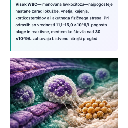
Visok WBC
—imenovana levkocitoza—najpogosteje
nastane zaradi okužbe, vnetja, kajenja,
kortikosteroidov ali akutnega fizičnega stresa. Pri
odraslih so vrednosti
11,1–15,0 ×10^9/L
pogosto
blage in reaktivne, medtem ko števila nad
30
×10^9/L
zahtevajo bistveno hitrejši pregled.