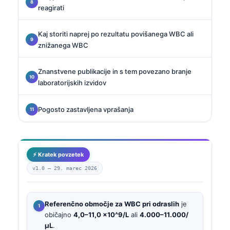
reagirati
Kaj storiti naprej po rezultatu povišanega WBC ali
znižanega WBC
Znanstvene publikacije in s tem povezano branje
laboratorijskih izvidov
Pogosto zastavljena vprašanja
⚡ Kratek povzetek
v1.0 —
29. marec 2026
Referenčno območje za WBC pri odraslih
je
običajno
4,0–11,0 ×10^9/L
ali
4.000–11.000/
µL
.