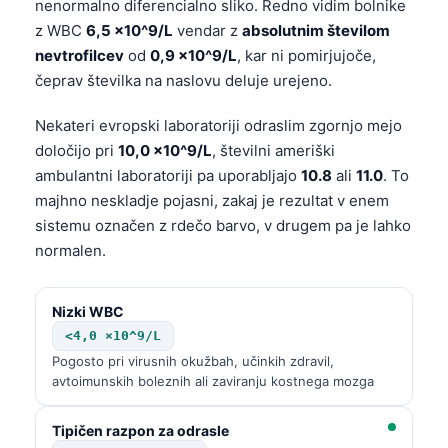
nenormalno diferencialno sliko. Redno vidim bolnike
z WBC
6,5 ×10^9/L
vendar z
absolutnim številom
nevtrofilcev
od
0,9 ×10^9/L
, kar ni pomirjujoče,
čeprav številka na naslovu deluje urejeno.
Nekateri evropski laboratoriji odraslim zgornjo mejo
določijo pri
10,0 ×10^9/L
, številni ameriški
ambulantni laboratoriji pa uporabljajo
10.8
ali
11.0
. To
majhno neskladje pojasni, zakaj je rezultat v enem
sistemu označen z rdečo barvo, v drugem pa je lahko
normalen.
Nizki WBC
<4,0 ×10^9/L
Pogosto pri virusnih okužbah, učinkih zdravil,
avtoimunskih boleznih ali zaviranju kostnega mozga
Tipičen razpon za odrasle