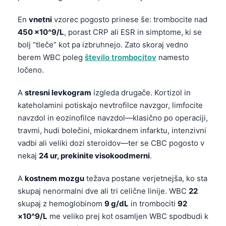
தமிழ்
En
vnetni
vzorec pogosto prinese še: trombocite nad
తెలుగు
450 ×10^9/L
, porast CRP ali ESR in simptome, ki se
bolj “tleče” kot pa izbruhnejo. Zato skoraj vedno
मराठी
berem WBC poleg
število trombocitov
namesto
اردو
ločeno.
বাংলা
A
stresni levkogram
izgleda drugače. Kortizol in
Shqip
kateholamini potiskajo nevtrofilce navzgor, limfocite
Magyar
navzdol in eozinofilce navzdol—klasično po operaciji,
travmi, hudi bolečini, miokardnem infarktu, intenzivni
한국어
vadbi ali veliki dozi steroidov—ter se CBC pogosto v
Polski
nekaj
24 ur, prekinite visokoodmerni
.
Lietuvių kalba
A
kostnem mozgu
težava postane verjetnejša, ko sta
Русский
skupaj nenormalni dve ali tri celične linije. WBC
22
ქართული
skupaj z hemoglobinom
9 g/dL
in trombociti
92
Čeština
×10^9/L
me veliko prej kot osamljen WBC spodbudi k