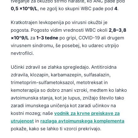
tveganje za okužbo strmo naraste, ko ANC pade pod
0,5 ×10^9/L
, ne zgolj ko skupni WBC pade pod
4
.
Kratkotrajen levkopenija po virusni okužbi je
pogosta. Pogosto vidim vrednosti WBC okoli
2,8–3,8
×10^9/L
za
1–3 tedne
po gripi, COVID-19 ali drugem
virusnem sindromu, še posebej, ko udarec utrpijo
nevtrofilci.
Učinki zdravil se zlahka spregledajo. Antitiroidna
zdravila, klozapin, karbamazepin, sulfasalazin,
trimetoprim-sulfametoksazol, metotreksat in
kemoterapija so dobro znani vzroki, medtem ko lahko
avtoimunska stanja, kot je lupus, znižajo število tako
zaradi imunskega uničenja kot zaradi učinkov na
kostni mozeg; naše
vodnik za krvne preiskave za
utrujenost
in
razlaga avtoimunskega komplementa
Norsk bokmål
pokaže, kako se lahko ti vzorci prekrivajo.
Ślōnskŏ gŏdka