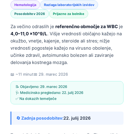
Hematologija
Razlaga laboratorijskih izvidov
Posodobitev 2026
Prijazno za bolnike
Za večino odraslih je
referenčno območje za WBC
je
4,0–11,0 ×10^9/L
. Višje vrednosti običajno kažejo na
okužbo, vnetje, kajenje, steroide ali stres; nižje
vrednosti pogosteje kažejo na virusno obolenje,
učinke zdravil, avtoimunsko bolezen ali zaviranje
delovanja kostnega mozga.
📖 ~11 minut
📅
29. marec 2026
📝 Objavljeno:
29. marec 2026
🩺 Medicinsko pregledano:
22. julij 2026
✅ Na dokazih temelječe
🔄 Zadnja posodobitev:
22. julij 2026