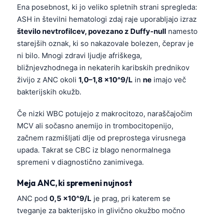
Ena posebnost, ki jo veliko spletnih strani spregleda:
Frysk
ASH in številni hematologi zdaj raje uporabljajo izraz
Esperanto
število nevtrofilcev, povezano z Duffy-null
namesto
Беларуская мова
starejših oznak, ki so nakazovale bolezen, čeprav je
ni bilo. Mnogi zdravi ljudje afriškega,
Татар теле
bližnjevzhodnega in nekaterih karibskih prednikov
Кыргызча
živijo z ANC okoli
1,0–1,8 ×10^9/L
in
ne
imajo več
ئۇيغۇرچە
bakterijskih okužb.
Cebuano
Če nizki WBC potujejo z makrocitozo, naraščajočim
Basa Jawa
MCV ali sočasno anemijo in trombocitopenijo,
začnem razmišljati dlje od preprostega virusnega
ພາສາລາວ
upada. Takrat se CBC iz blago nenormalnega
Монгол
spremeni v diagnostično zanimivega.
Afrikaans
Meja ANC, ki spremeni nujnost
العربية المغربية
ANC pod
0,5 ×10^9/L
je prag, pri katerem se
Occitan
tveganje za bakterijsko in glivično okužbo močno