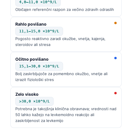
4,0–11,0 ×10^9/L
Običajen referenčni razpon za večino zdravih odraslih
Rahlo povišano
11,1–15,0 ×10^9/L
Pogosto reaktivno zaradi okužbe, vnetja, kajenja,
steroidov ali stresa
Očitno povišano
15,1–30,0 ×10^9/L
Bolj zaskrbljujoče za pomembno okužbo, vnetje ali
izrazit fiziološki stres
Zelo visoko
>30,0 ×10^9/L
Potrebna je takojšnja klinična obravnava; vrednosti nad
50 lahko kažejo na levkemoidno reakcijo ali
zaskrbljenost za levkemijo