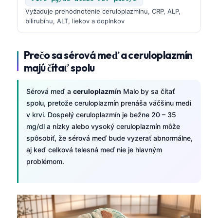
Vyžaduje prehodnotenie ceruloplazmínu, CRP, ALP,
bilirubínu, ALT, liekov a doplnkov
Prečo sa sérová meď a ceruloplazmín
majú čítať spolu
Sérová meď a
ceruloplazmín
Malo by sa čítať
spolu, pretože ceruloplazmín prenáša väčšinu medi
v krvi. Dospelý ceruloplazmín je bežne 20 – 35
mg/dl a nízky alebo vysoký ceruloplazmín môže
spôsobiť, že sérová meď bude vyzerať abnormálne,
aj keď celková telesná meď nie je hlavným
problémom.