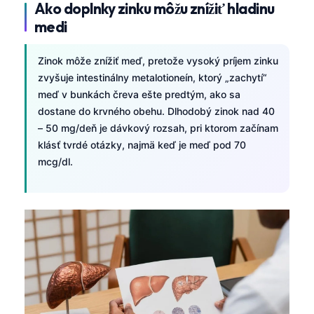
Ako doplnky zinku môžu znížiť hladinu
medi
Zinok môže znížiť meď, pretože vysoký príjem zinku
zvyšuje intestinálny metalotioneín, ktorý „zachytí“
meď v bunkách čreva ešte predtým, ako sa
dostane do krvného obehu. Dlhodobý zinok nad 40
– 50 mg/deň je dávkový rozsah, pri ktorom začínam
klásť tvrdé otázky, najmä keď je meď pod 70
mcg/dl.