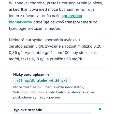
Wilsonovej chorobe, pretože ceruloplazmín je nízky,
aj keď tkanivová meď môže byť nadmerná. To je
jeden z dôvodov, prečo naše
sprievodca
biomarkerov
oddeľuje celkový transport medi od
fyziológie preťaženia meďou.
Niektoré európske laboratóriá uvádzajú
ceruloplazmín v g/l, zvyčajne s rozpätím blízko 0,20 –
0,35 g/l. Vynásobte g/l číslom 100, aby ste získali
mg/dl, takže 0,18 g/l je približne 18 mg/dl.
Nízky ceruloplazmín
<20 mg/dl alebo <0,20 g/l
Môže znížiť sérovú meď; zvážte nedostatok,
Wilsonovu chorobu, stratu bielkovín alebo závažné
poškodenie syntézy v pečeni
Typické rozpätie