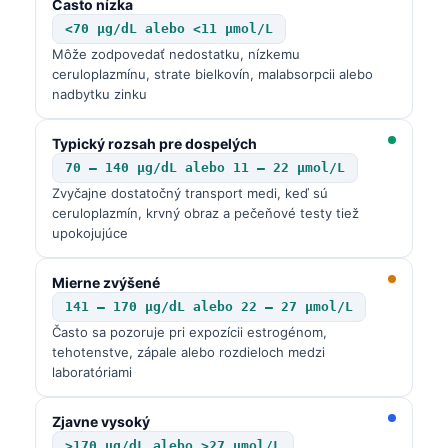
Často nízka
<70 µg/dL alebo <11 µmol/L
Môže zodpovedať nedostatku, nízkemu
ceruloplazmínu, strate bielkovín, malabsorpcii alebo
nadbytku zinku
Typický rozsah pre dospelých
70 – 140 µg/dL alebo 11 – 22 µmol/L
Zvyčajne dostatočný transport medi, keď sú
ceruloplazmín, krvný obraz a pečeňové testy tiež
upokojujúce
Mierne zvýšené
141 – 170 µg/dL alebo 22 – 27 µmol/L
Často sa pozoruje pri expozícii estrogénom,
tehotenstve, zápale alebo rozdieloch medzi
laboratóriami
Zjavne vysoký
>170 µg/dL alebo >27 µmol/L