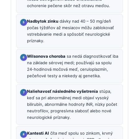
ochorenie pečene skôr než otravu meďou.
Nadbytok zinku
dávky nad 40 – 50 mg/deň
počas týždňov až mesiacov môžu zablokovať
vstrebávanie medi a spôsobiť neurologické
príznaky.
Wilsonova choroba
sa nedá diagnostikovať iba
na základe sérovej medi; používajú sa spolu
24-hodinová močová meď, ceruloplazmín,
pečeňové testy a niekedy aj genetika.
Naliehavosť následného vyšetrenia
stúpa,
keď sa pri abnormálnej medi objaví vysoký
bilirubín, abnormálne hodnoty INR, nízky počet
neutrofilov, progresívna slabosť alebo nové
neurologické príznaky.
Kantesti AI
číta meď spolu so zinkom, krvný