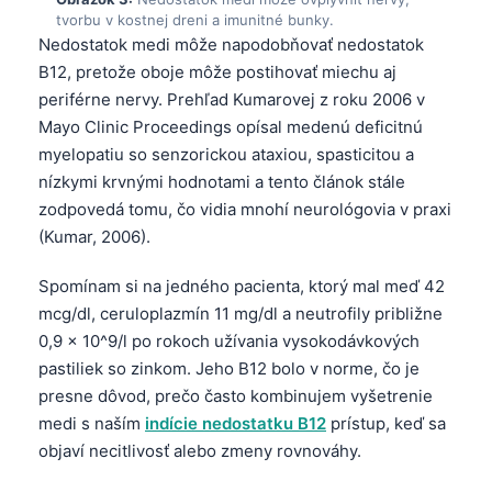
tvorbu v kostnej dreni a imunitné bunky.
Nedostatok medi môže napodobňovať nedostatok
B12, pretože oboje môže postihovať miechu aj
periférne nervy. Prehľad Kumarovej z roku 2006 v
Mayo Clinic Proceedings opísal medenú deficitnú
myelopatiu so senzorickou ataxiou, spasticitou a
nízkymi krvnými hodnotami a tento článok stále
zodpovedá tomu, čo vidia mnohí neurológovia v praxi
(Kumar, 2006).
Spomínam si na jedného pacienta, ktorý mal meď 42
mcg/dl, ceruloplazmín 11 mg/dl a neutrofily približne
0,9 × 10^9/l po rokoch užívania vysokodávkových
pastiliek so zinkom. Jeho B12 bolo v norme, čo je
presne dôvod, prečo často kombinujem vyšetrenie
medi s naším
indície nedostatku B12
prístup, keď sa
objaví necitlivosť alebo zmeny rovnováhy.