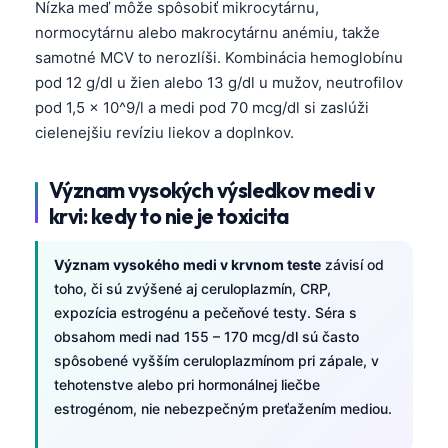
Nízka meď môže spôsobiť mikrocytárnu,
normocytárnu alebo makrocytárnu anémiu, takže
samotné MCV to nerozlíši. Kombinácia hemoglobínu
pod 12 g/dl u žien alebo 13 g/dl u mužov, neutrofilov
pod 1,5 × 10^9/l a medi pod 70 mcg/dl si zaslúži
cielenejšiu revíziu liekov a doplnkov.
Význam vysokých výsledkov medi v
krvi: kedy to nie je toxicita
Význam vysokého medi v krvnom teste
závisí od
toho, či sú zvýšené aj ceruloplazmín, CRP,
expozícia estrogénu a pečeňové testy. Séra s
obsahom medi nad 155 – 170 mcg/dl sú často
spôsobené vyšším ceruloplazmínom pri zápale, v
tehotenstve alebo pri hormonálnej liečbe
estrogénom, nie nebezpečným preťažením mediou.