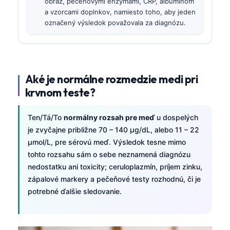
obraz, pečeňovými enzýmami, CRP, albumínom
a vzorcami doplnkov, namiesto toho, aby jeden
označený výsledok považovala za diagnózu.
Aké je normálne rozmedzie medi pri
krvnom teste?
Ten/Tá/To
normálny rozsah pre meď
u dospelých
je zvyčajne približne 70 – 140 µg/dL, alebo 11 – 22
µmol/L, pre sérovú meď. Výsledok tesne mimo
tohto rozsahu sám o sebe neznamená diagnózu
nedostatku ani toxicity; ceruloplazmín, príjem zinku,
zápalové markery a pečeňové testy rozhodnú, či je
potrebné ďalšie sledovanie.