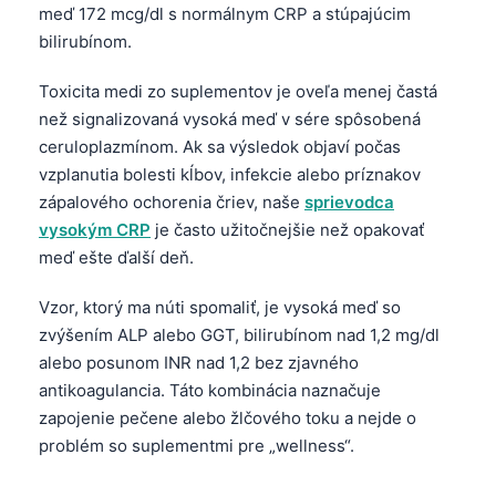
meď 172 mcg/dl s normálnym CRP a stúpajúcim
bilirubínom.
Toxicita medi zo suplementov je oveľa menej častá
než signalizovaná vysoká meď v sére spôsobená
ceruloplazmínom. Ak sa výsledok objaví počas
vzplanutia bolesti kĺbov, infekcie alebo príznakov
zápalového ochorenia čriev, naše
sprievodca
vysokým CRP
je často užitočnejšie než opakovať
meď ešte ďalší deň.
Vzor, ktorý ma núti spomaliť, je vysoká meď so
zvýšením ALP alebo GGT, bilirubínom nad 1,2 mg/dl
alebo posunom INR nad 1,2 bez zjavného
antikoagulancia. Táto kombinácia naznačuje
zapojenie pečene alebo žlčového toku a nejde o
problém so suplementmi pre „wellness“.