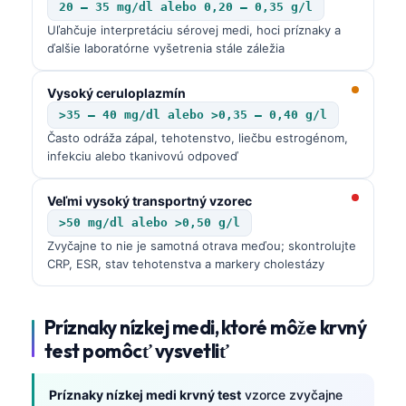
20 – 35 mg/dl alebo 0,20 – 0,35 g/l
Uľahčuje interpretáciu sérovej medi, hoci príznaky a
ďalšie laboratórne vyšetrenia stále záležia
Vysoký ceruloplazmín
>35 – 40 mg/dl alebo >0,35 – 0,40 g/l
Často odráža zápal, tehotenstvo, liečbu estrogénom,
infekciu alebo tkanivovú odpoveď
Veľmi vysoký transportný vzorec
>50 mg/dl alebo >0,50 g/l
Zvyčajne to nie je samotná otrava meďou; skontrolujte
CRP, ESR, stav tehotenstva a markery cholestázy
Príznaky nízkej medi, ktoré môže krvný
test pomôcť vysvetliť
Príznaky nízkej medi krvný test
vzorce zvyčajne