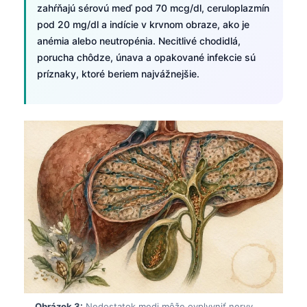
zahŕňajú sérovú meď pod 70 mcg/dl, ceruloplazmín
pod 20 mg/dl a indície v krvnom obraze, ako je
anémia alebo neutropénia. Necitlivé chodidlá,
porucha chôdze, únava a opakované infekcie sú
príznaky, ktoré beriem najvážnejšie.
Obrázok 3:
Nedostatok medi môže ovplyvniť nervy,