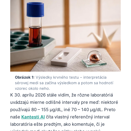
Obrázok 1:
Výsledky krvného testu – interpretácia
sérovej medi sa začína výsledkom a potom sa hodnotí
vzorec okolo neho.
K 30. aprílu 2026 stále vidím, že rôzne laboratóriá
uvádzajú mierne odlišné intervaly pre meď: niektoré
používajú 80 – 155 µg/dL, iné 70 – 140 µg/dL. Preto
naše
Kantesti AI
číta vlastný referenčný interval
laboratória ešte predtým, ako komentuje, či je