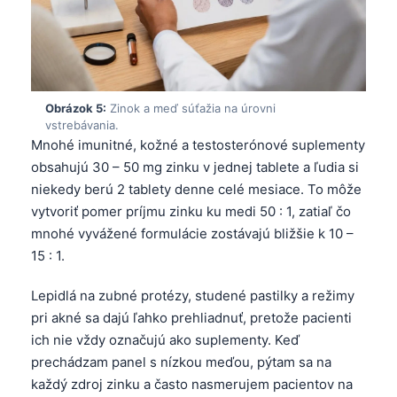
Obrázok 5:
Zinok a meď súťažia na úrovni
vstrebávania.
Mnohé imunitné, kožné a testosterónové suplementy
obsahujú 30 – 50 mg zinku v jednej tablete a ľudia si
niekedy berú 2 tablety denne celé mesiace. To môže
vytvoriť pomer príjmu zinku ku medi 50 : 1, zatiaľ čo
mnohé vyvážené formulácie zostávajú bližšie k 10 –
15 : 1.
Lepidlá na zubné protézy, studené pastilky a režimy
pri akné sa dajú ľahko prehliadnuť, pretože pacienti
ich nie vždy označujú ako suplementy. Keď
prechádzam panel s nízkou meďou, pýtam sa na
každý zdroj zinku a často nasmerujem pacientov na