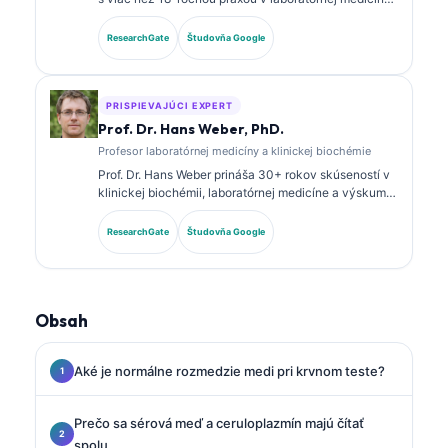
a diagnostickej analýze. Má špecializované
certifikácie v klinickej biochémii a rozsiahle
ResearchGate
Študovňa Google
publikovala o paneloch biomarkerov a laboratórnej
analýze v klinickej praxi.
PRISPIEVAJÚCI EXPERT
Prof. Dr. Hans Weber, PhD.
Profesor laboratórnej medicíny a klinickej biochémie
Prof. Dr. Hans Weber prináša 30+ rokov skúseností v
klinickej biochémii, laboratórnej medicíne a výskume
biomarkerov. Bývalý prezident Nemeckej spoločnosti
pre klinickú biochémiu, špecializuje sa na analýzu
ResearchGate
Študovňa Google
diagnostických panelov, štandardizáciu biomarkerov
a laboratórnu medicínu podporovanú AI.
Obsah
Aké je normálne rozmedzie medi pri krvnom teste?
Prečo sa sérová meď a ceruloplazmín majú čítať
spolu