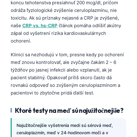
koncu tehotenstva presiahnuť 200 mcg/dl, pričom
తెలుగు
odráža fyziologické zvýšenie ceruloplazmínu, nie
toxicitu. Ak sú príznaky nejasné a CRP je zvýšené,
मराठी
naše
CRP vs. hs-CRP
článok pomáha odlíšiť akútny
اردو
zápal od vyšetrení rizika kardiovaskulárnych
বাংলা
ochorení.
Shqip
Klinici sa nezhodujú v tom, presne kedy po ochorení
Magyar
meď znovu kontrolovať, ale zvyčajne čakám 2 – 6
Slovenščina
týždňov po jasnej infekcii alebo vzplanutí, ak je
pacient stabilný. Opakovať príliš skoro často dá
한국어
rovnakú odpoveď so zvýšeným ceruloplazmínom a
Polski
pacientovi to zbytočne pridá ďalší test.
Lietuvių kalba
Ktoré testy na meď sú najužitočnejšie?
Русский
ქართული
Najužitočnejšie vyšetrenia medi sú sérová meď,
Čeština
ceruloplazmín, meď v 24-hodinovom moči a v