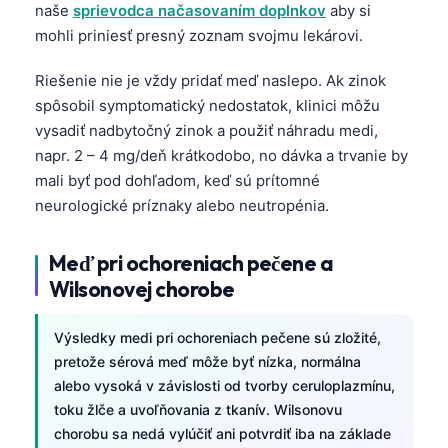
naše
sprievodca načasovaním doplnkov
aby si
mohli priniesť presný zoznam svojmu lekárovi.
Riešenie nie je vždy pridať meď naslepo. Ak zinok
spôsobil symptomatický nedostatok, klinici môžu
vysadiť nadbytočný zinok a použiť náhradu medi,
napr. 2 – 4 mg/deň krátkodobo, no dávka a trvanie by
mali byť pod dohľadom, keď sú prítomné
neurologické príznaky alebo neutropénia.
Meď pri ochoreniach pečene a
Wilsonovej chorobe
Výsledky medi pri ochoreniach pečene sú zložité,
pretože sérová meď môže byť nízka, normálna
alebo vysoká v závislosti od tvorby ceruloplazmínu,
toku žlče a uvoľňovania z tkanív. Wilsonovu
chorobu sa nedá vylúčiť ani potvrdiť iba na základe