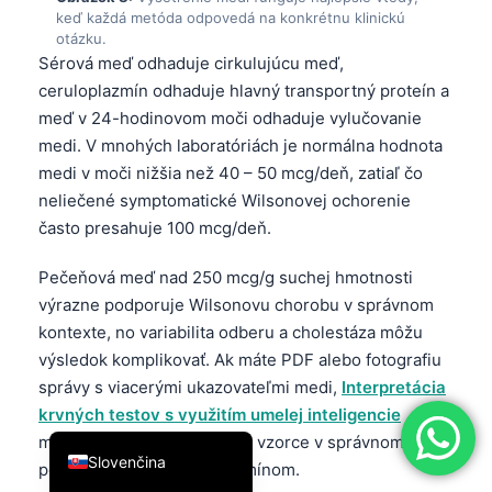
keď každá metóda odpovedá na konkrétnu klinickú
简体中文
otázku.
Sérová meď odhaduje cirkulujúcu meď,
Română
ceruloplazmín odhaduje hlavný transportný proteín a
Türkçe
meď v 24-hodinovom moči odhaduje vylučovanie
Ελληνικά
medi. V mnohých laboratóriách je normálna hodnota
Português
medi v moči nižšia než 40 – 50 mcg/deň, zatiaľ čo
neliečené symptomatické Wilsonovej ochorenie
Español
často presahuje 100 mcg/deň.
Italiano
Pečeňová meď nad 250 mcg/g suchej hmotnosti
עִבְרִית
výrazne podporuje Wilsonovu chorobu v správnom
Français
kontexte, no variabilita odberu a cholestáza môžu
العربية
výsledok komplikovať. Ak máte PDF alebo fotografiu
správy s viacerými ukazovateľmi medi,
Interpretácia
Deutsch
krvných testov s využitím umelej inteligencie
English
môžete si udržať jednotky a vzorce v správnom
Slovenčina
poradí ešte pred vaším termínom.