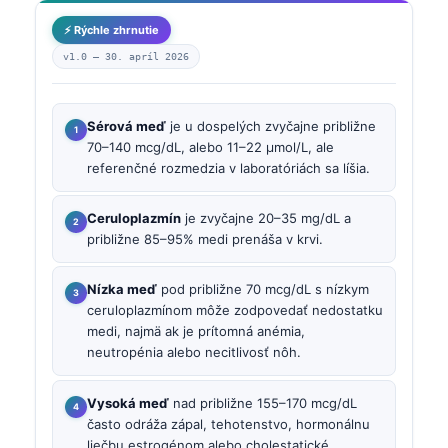
⚡ Rýchle zhrnutie
v1.0 —
30. apríl 2026
Sérová meď
je u dospelých zvyčajne približne
70–140 mcg/dL, alebo 11–22 µmol/L, ale
referenčné rozmedzia v laboratóriách sa líšia.
Ceruloplazmín
je zvyčajne 20–35 mg/dL a
približne 85–95% medi prenáša v krvi.
Nízka meď
pod približne 70 mcg/dL s nízkym
ceruloplazmínom môže zodpovedať nedostatku
medi, najmä ak je prítomná anémia,
neutropénia alebo necitlivosť nôh.
Vysoká meď
nad približne 155–170 mcg/dL
často odráža zápal, tehotenstvo, hormonálnu
liečbu estrogénom alebo cholestatické