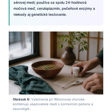
sérovej medi; používa sa spolu 24-hodinová
močová meď, ceruloplazmín, pečeňové enzýmy a
niekedy aj genetické testovanie.
Obrázok 6:
Vyšetrenia pri Wilsonovej chorobe
Norsk bokmål
kombinujú ukazovatele medi s kontextom pečene a
Ślōnskŏ gŏdka
neurológie.