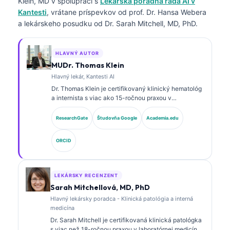
Klein, MD
v spolupráci s
Lekárska poradná rada AI v
Kantesti
, vrátane príspevkov od prof. Dr. Hansa Webera
a lekárskeho posudku od Dr. Sarah Mitchell, MD, PhD.
HLAVNÝ AUTOR
MUDr. Thomas Klein
Hlavný lekár, Kantesti AI
Dr. Thomas Klein je certifikovaný klinický hematológ
a internista s viac ako 15-ročnou praxou v
laboratórnej medicíne a analýze klinických údajov s
podporou AI. Ako hlavný lekársky riaditeľ v
ResearchGate
Študovňa Google
Academia.edu
spoločnosti Kantesti AI poskytuje klinický dohľad nad
medicínskou presnosťou proprietárnej neurónovej
ORCID
siete. Dr. Klein publikoval rozsiahle práce o
interpretácii biomarkerov a laboratórnej diagnostike v
oblasti laboratórnej medicíny.
LEKÁRSKY RECENZENT
Sarah Mitchellová, MD, PhD
Hlavný lekársky poradca - Klinická patológia a interná
medicína
Dr. Sarah Mitchell je certifikovaná klinická patológka
s viac než 18-ročnou praxou v laboratórnej medicíne