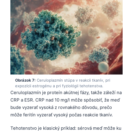
O‘zbekcha
Українська
አማርኛ
Kiswahili
ភាសាខ្មែរ
ဗမာစာ
ไทย
Tagalog
Obrázok 7:
Ceruloplazmín stúpa v reakcii tkanív, pri
Tiếng Việt
expozícii estrogénu a pri fyziológii tehotenstva.
Ceruloplazmín je proteín akútnej fázy, takže záleží na
Bahasa Melayu
CRP a ESR. CRP nad 10 mg/l môže spôsobiť, že meď
മലയാളം
bude vyzerať vysoká z rovnakého dôvodu, prečo
ಕನ್ನಡ
môže feritín vyzerať vysoký počas reakcie tkanív.
ગુજરાતી
Tehotenstvo je klasický príklad: sérová meď môže ku
தமிழ்