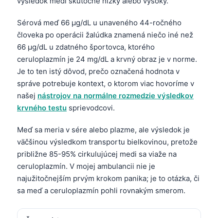
výsledok medi skutočne nízky alebo vysoký.
Sérová meď 66 µg/dL u unaveného 44-ročného
človeka po operácii žalúdka znamená niečo iné než
66 µg/dL u zdatného športovca, ktorého
ceruloplazmín je 24 mg/dL a krvný obraz je v norme.
Je to ten istý dôvod, prečo označená hodnota v
správe potrebuje kontext, o ktorom viac hovoríme v
našej
nástrojov na normálne rozmedzie výsledkov
krvného testu
sprievodcovi.
Meď sa meria v sére alebo plazme, ale výsledok je
väčšinou výsledkom transportu bielkovinou, pretože
približne 85-95% cirkulujúcej medi sa viaže na
ceruloplazmín. V mojej ambulancii nie je
najužitočnejším prvým krokom panika; je to otázka, či
sa meď a ceruloplazmín pohli rovnakým smerom.