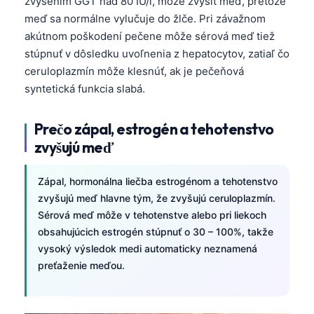
zvýšením GGT nad 80 IU/l, môže zvýšiť meď, pretože
Gàidhlig
meď sa normálne vylučuje do žlče. Pri závažnom
Euskara
akútnom poškodení pečene môže sérová meď tiež
Македонски јазик
stúpnuť v dôsledku uvoľnenia z hepatocytov, zatiaľ čo
Latviešu valoda
ceruloplazmín môže klesnúť, ak je pečeňová
syntetická funkcia slabá.
Galego
অসমীয়া
Prečo zápal, estrogén a tehotenstvo
සිංහල
zvyšujú meď
سنڌي
Zápal, hormonálna liečba estrogénom a tehotenstvo
پښتو
zvyšujú meď hlavne tým, že zvyšujú ceruloplazmín.
Sérová meď môže v tehotenstve alebo pri liekoch
obsahujúcich estrogén stúpnuť o 30 – 100%, takže
Hrvatski
vysoký výsledok medi automaticky neznamená
Suomi
preťaženie meďou.
Қазақ тілі
Català