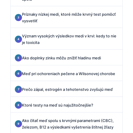
Príznaky nízkej medi, ktoré môže krvný test pomôcť
vysvetliť
Význam vysokých výsledkov medi v krvi: kedy to nie
je toxicita
Ako doplnky zinku môžu znížiť hladinu medi
Meď pri ochoreniach pečene a Wilsonovej chorobe
Prečo zápal, estrogén a tehotenstvo zvyšujú meď
Ktoré testy na meď sú najužitočnejšie?
Ako čítať meď spolu s krvnými parametrami (CBC),
železom, B12 a výsledkami vyšetrenia štítnej žľazy