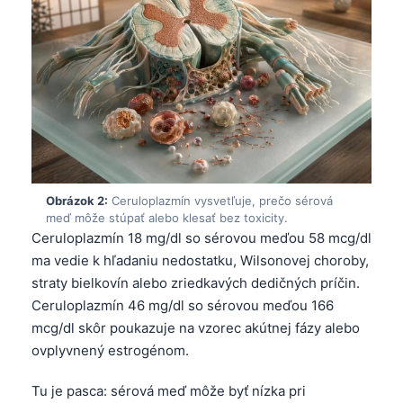
Obrázok 2:
Ceruloplazmín vysvetľuje, prečo sérová
meď môže stúpať alebo klesať bez toxicity.
Ceruloplazmín 18 mg/dl so sérovou meďou 58 mcg/dl
ma vedie k hľadaniu nedostatku, Wilsonovej choroby,
straty bielkovín alebo zriedkavých dedičných príčin.
Ceruloplazmín 46 mg/dl so sérovou meďou 166
mcg/dl skôr poukazuje na vzorec akútnej fázy alebo
ovplyvnený estrogénom.
Tu je pasca: sérová meď môže byť nízka pri