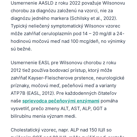
Usmernenie AASLD z roku 2022 považuje Wilsonovu
Frysk
chorobu za diagnózu založenú na vzorci, nie za
Esperanto
diagnózu jedného markera (Schilsky et al., 2022).
Typický neliečený symptomatický Wilsonov vzorec
Беларуская мова
môže zahŕňať ceruloplazmín pod 14 – 20 mg/dl a 24-
Татар теле
hodinovú močovú meď nad 100 mcg/deň, no výnimky
Кыргызча
sú bežné.
ئۇيغۇرچە
Usmernenie EASL pre Wilsonovu chorobu z roku
Cebuano
2012 tiež používa bodovací prístup, ktorý môže
Basa Jawa
zahŕňať Kayser-Fleischerove prstence, neurologické
príznaky, močovú meď, pečeňovú meď a varianty
ພາສາລາວ
ATP7B (EASL, 2012). Pre každodenných čitateľov
Монгол
naše
sprievodca pečeňovými enzýmami
pomáha
Afrikaans
vysvetliť, prečo zmeny ALT, AST, ALP, GGT a
bilirubínu menia význam medi.
العربية المغربية
Occitan
Cholestatický vzorec, napr. ALP nad 150 IU/l so