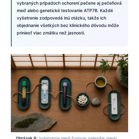
vybraných prípadoch ochorení pečene aj pečeňová
日本語
meď alebo genetické testovanie ATP7B. Každé
Eesti
vyšetrenie zodpovedá inú otázku, takže ich
Azərbaycan dili
objednanie všetkých bez klinického dôvodu môže
priniesť viac zmätku než jasnosti.
Bosanski
Svenska
Српски језик
Íslenska
Հայերեն
Bahasa Indonesia
हिन्दी
Nederlands
Dansk
Български
فارسی
Obrázok 8:
Vyšetrenie medi funguje najlepšie vtedy,