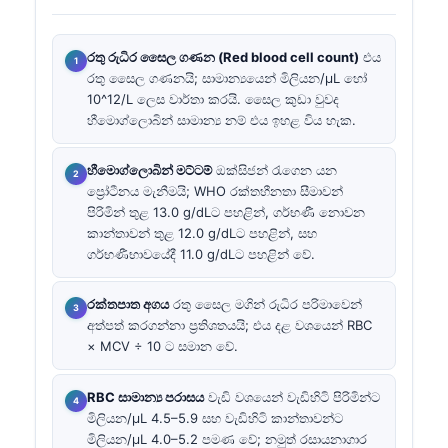
රතු රුධිර සෛල ගණන (Red blood cell count)
එය
රතු සෛල ගණනයි; සාමාන්‍යයෙන් මිලියන/µL හෝ
10^12/L ලෙස වාර්තා කරයි. සෛල කුඩා වුවද
හීමොග්ලොබින් සාමාන්‍ය නම් එය ඉහළ විය හැක.
හීමොග්ලොබින් මට්ටම්
ඔක්සිජන් රැගෙන යන
ප්‍රෝටීනය මැනීමයි; WHO රක්තහීනතා සීමාවන්
පිරිමින් තුළ 13.0 g/dLට පහළින්, ගර්භණී නොවන
කාන්තාවන් තුළ 12.0 g/dLට පහළින්, සහ
ගර්භණීභාවයේදී 11.0 g/dLට පහළින් වේ.
රක්තපාත අගය
රතු සෛල මගින් රුධිර පරිමාවෙන්
අත්පත් කරගන්නා ප්‍රතිශතයයි; එය දළ වශයෙන් RBC
× MCV ÷ 10 ට සමාන වේ.
RBC සාමාන්‍ය පරාසය
වැඩි වශයෙන් වැඩිහිටි පිරිමින්ට
මිලියන/µL 4.5–5.9 සහ වැඩිහිටි කාන්තාවන්ට
මිලියන/µL 4.0–5.2 පමණ වේ; නමුත් රසායනාගාර