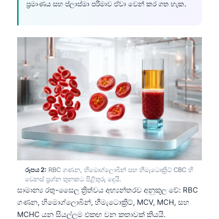
ප්‍රමාණය සහ ප්ලාස්මා පරිමාව ඒවා වෙන් කර ගත හැක.
රූපය 2:
RBC ගණන, හිමොග්ලොබින් සහ හීමැටොක්‍රිට් CBC හි
වෙනස් ප්‍රශ්න තුනකට පිළිතුරු දෙයි.
සාමාන්‍ය රතු-සෛල ත්‍රිත්වය අභ්‍යන්තරව අනුකූල වේ: RBC
ගණන, හිමොග්ලොබින්, හීමැටොක්‍රිට්, MCV, MCH, සහ
MCHC යන සියල්ලම එකඟ වන කතාවක් කියයි.