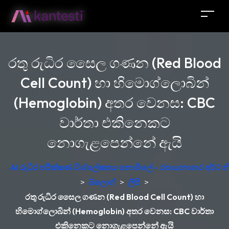
රතු රුධිර සෛල ගණන (Red Blood
Cell Count) හා හිමොග්ලොබින්
(Hemoglobin) අතර වෙනස: CBC
වාර්තා එකිනෙකට
නොගැළපෙන්නේ ඇයි
AI රුධිර පරීක්ෂණ විශ්ලේෂකය නොමිලේ - රසායනාගාර අර්ථ න
>
බ්ලොග්
>
ලිපි
>
රතු රුධිර සෛල ගණන (Red Blood Cell Count) හා
හිමොග්ලොබින් (Hemoglobin) අතර වෙනස: CBC වාර්තා
එකිනෙකට නොගැළපෙන්නේ ඇයි