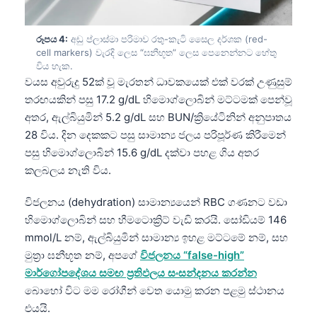
රූපය 4:
අඩු ප්ලාස්මා පරිමාව රතු-කැටි සෛල දර්ශක (red-
cell markers) වැරදි ලෙස “ඝනීභූත” ලෙස පෙනෙන්නට හේතු
විය හැක.
වයස අවුරුදු 52ක් වූ මැරතන් ධාවකයෙක් එක් වරක් උණුසුම්
තරඟයකින් පසු 17.2 g/dL හිමොග්ලොබින් මට්ටමක් පෙන්වූ
අතර, ඇල්බියුමින් 5.2 g/dL සහ BUN/ක්‍රියේටිනින් අනුපාතය
28 විය. දින දෙකකට පසු සාමාන්‍ය ජලය පරිපූර්ණ කිරීමෙන්
පසු හිමොග්ලොබින් 15.6 g/dL දක්වා පහළ ගිය අතර
කලබලය නැති විය.
විජලනය (dehydration) සාමාන්‍යයෙන් RBC ගණනට වඩා
හිමොග්ලොබින් සහ හීමටොක්‍රිට් වැඩි කරයි. සෝඩියම් 146
mmol/L නම්, ඇල්බියුමින් සාමාන්‍ය ඉහළ මට්ටමේ නම්, සහ
මුත්‍රා ඝනීභූත නම්, අපගේ
විජලනය “false-high”
මාර්ගෝපදේශය සමඟ ප්‍රතිඵලය සංසන්දනය කරන්න
බොහෝ විට මම රෝගීන් වෙත යොමු කරන පළමු ස්ථානය
එයයි.