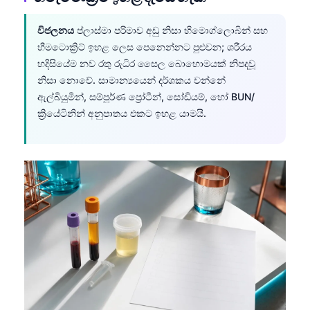
විජලනය
ප්ලාස්මා පරිමාව අඩු නිසා හිමොග්ලොබින් සහ
හීමටොක්‍රිට් ඉහළ ලෙස පෙනෙන්නට පුළුවන; ශරීරය
හදිසියේම නව රතු රුධිර සෛල බොහොමයක් නිපදවූ
නිසා නොවේ. සාමාන්‍යයෙන් දර්ශකය වන්නේ
ඇල්බියුමින්, සම්පූර්ණ ප්‍රෝටීන්, සෝඩියම්, හෝ BUN/
ක්‍රියේටිනින් අනුපාතය එකට ඉහළ යාමයි.