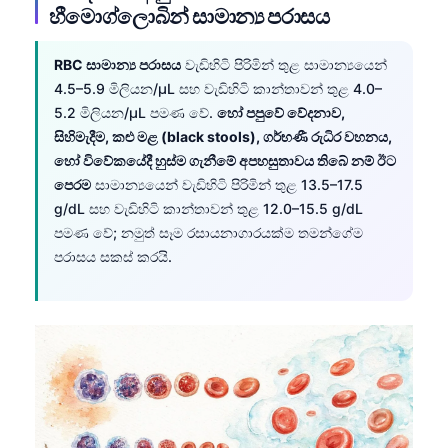
හීමොග්ලොබින් සාමාන්‍ය පරාසය
RBC සාමාන්‍ය පරාසය
වැඩිහිටි පිරිමින් තුළ සාමාන්‍යයෙන්
4.5–5.9 මිලියන/µL සහ වැඩිහිටි කාන්තාවන් තුළ 4.0–
5.2 මිලියන/µL පමණ වේ.
හෝ පපුවේ වේදනාව,
සිහිමැදීම, කළු මළ (black stools), ගර්භණී රුධිර වහනය,
හෝ විවේකයේදී හුස්ම ගැනීමේ අපහසුතාවය තිබේ නම් ඊට
පෙරම
සාමාන්‍යයෙන් වැඩිහිටි පිරිමින් තුළ 13.5–17.5
g/dL සහ වැඩිහිටි කාන්තාවන් තුළ 12.0–15.5 g/dL
පමණ වේ; නමුත් සෑම රසායනාගාරයක්ම තමන්ගේම
පරාසය සකස් කරයි.