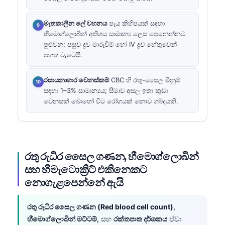
මෑතකාලීන ලේ වහනය
පැය කිහිපයක් සඳහා
හිමොග්ලොබින් අතිශය සාමාන්‍ය ලෙස පෙනෙන්නට
පුළුවන; පසුව ද්‍රව මාරුවීම් හෝ IV ද්‍රව හේතුවෙන්
පහත වැටෙයි.
රසායනාගාර වෙනස්කම්
CBC හි රතු-සෛල මිනුම්
සඳහා 1–3% සාමාන්‍යය; සීමාව අසල ඉතා කුඩා
වෙනසක් බොහෝ විට රෝගයක් නොව ශබ්දයකි.
රතු රුධිර සෛල ගණන, හීමොග්ලොබින්
සහ හීමැටොක්‍රිට් එකිනෙකට
නොගැළපෙන්නේ ඇයි
රතු රුධිර සෛල ගණන (Red blood cell count)
,
හීමොග්ලොබින් මට්ටම්
, සහ
රක්තපාත දර්ශකය
ඒවා