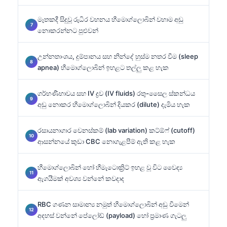
මෑතකදී සිදුවූ රුධිර වහනය හීමොග්ලොබින් වහාම අඩු
නොකරන්නට පුළුවන්
උන්නතාංශය, දුම්පානය සහ නින්දේ හුස්ම නතර වීම (sleep
apnea) හීමොග්ලොබින් ඉහළට තල්ලු කළ හැක
ගර්භණීභාවය සහ IV ද්‍රව (IV fluids) රතු-සෛල ස්කන්ධය
අඩු නොකර හීමොග්ලොබින් දියකර (dilute) දැමිය හැක
රසායනාගාර වෙනස්කම් (lab variation) කට්ඕෆ් (cutoff)
ආසන්නයේ කුඩා CBC නොගැළපීම් ඇති කළ හැක
හීමොග්ලොබින් හෝ හීමැටොක්‍රිට් ඉහළ වූ විට වෛද්‍ය
ඇගයීමක් අවශ්‍ය වන්නේ කවදාද
RBC ගණන සාමාන්‍ය නමුත් හීමොග්ලොබින් අඩු වීමෙන්
අදහස් වන්නේ පේලෝඩ් (payload) හෝ ප්‍රමාණ ගැටලු