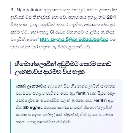
BUN/creatinine අනුපාතය යනු තහවුරු කරන උපකාරක
ඉඟියක් මිස තීන්දුවක් නොවේ. අනුපාතය ඉහළ නම්
20:1
විජලනය, ඉහළ ප්‍රෝටීන් ආහාර ගැනීම, ආමාශ-අන්ත්‍ර ද්‍රව
අහිමි වීම, හෝ ඉහළ GI රුධිර වහනයට ගැලපිය හැකිය;
එබැවින් අපගේ
BUN ජලනය පිළිබඳ මාර්ගෝපදේශය
එම
කථා වෙන් කර හඳුනා ගැනීමට උපකාරී වේ.
හීමොග්ලොබින් අඩුවීමට පෙරම යකඩ
ඌනතාවය ආරම්භ විය හැක
යකඩ ඌනතාවය
බොහෝ විට හිමොග්ලොබින් සාමාන්‍ය
පරාසයට පහළට වැටීමට පෙර අඩු ferritin සහ සියුම් රතු-
කෝෂ දර්ශක වෙනස්වීම් වලින් ආරම්භ වේ. Ferritin අඩු
වීම
30 ng/mL
රසායනාගාරය තවමත් හිමොග්ලොබින්
සාමාන්‍ය ලෙස ලේබල් කර තිබුණත්, හිස් වූ යකඩ ගබඩා
සඳහා පොදු ප්‍රායෝගික සීමාවකි.