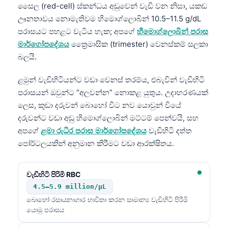
සෛල (red-cell) ස්කන්ධය අඩුවෙන් වැඩි වන නිසා, යකඩ
ඌනතාවය නොමැතිවම හිමොග්ලොබින් 10.5–11.5 g/dL
පරාසයට පහළට වැටිය හැක; අපගේ
හීමොග්ලොබින් පරාස
මාර්ගෝපදේශය
ත්‍රෛමාසික (trimester) වෙනස්කම් සලකා
බලයි.
ළමුන් වැඩිහිටියන්ට වඩා වෙනස් තරම්ය, එබැවින් වැඩිහිටි
පරාසයන් ඔවුන්ට “අලවන්න” නොකළ යුතුය. උදාහරණයක්
ලෙස, කුඩා දරුවන් බොහෝ විට නව යොවුන් වියේ
දරුවන්ට වඩා අඩු හිමොග්ලොබින් මට්ටම් පෙන්වයි, සහ
අපගේ
ළමා රුධිර පරාස මාර්ගෝපදේශය
වැඩිහිටි දත්ත
පෝර්ටලයකින් අනුමාන කිරීමට වඩා ආරක්ෂිතය.
වැඩිහිටි පිරිමි RBC
4.5–5.9 million/µL
බොහෝ රසායනාගාර භාවිතා කරන සාමාන්‍ය වැඩිහිටි පිරිමි
යොමු පරාසය