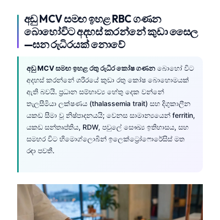
අඩු MCV සමඟ ඉහළ RBC ගණන
බොහෝවිට අදහස් කරන්නේ කුඩා සෛල
—ඝන රුධිරයක් නොවේ
අඩු MCV සමඟ ඉහළ රතු රුධිර කෝෂ ගණන
බොහෝ විට
අදහස් කරන්නේ ශරීරයේ කුඩා රතු කෝෂ බොහොමයක්
ඇති බවයි. ප්‍රධාන සම්භාව්‍ය හේතු දෙක වන්නේ
තැලසීමියා ලක්ෂණය (thalassemia trait) සහ දිගුකාලීන
යකඩ සීමා වූ නිෂ්පාදනයයි; වෙනස සාමාන්‍යයෙන් ferritin,
යකඩ සන්තෘප්තිය, RDW, පවුලේ සෞඛ්‍ය ඉතිහාසය, සහ
සමහර විට හිමොග්ලොබින් ඉලෙක්ට්‍රෝෆොරේසිස් මත
රඳා පවතී.
Norsk bokmål
Ślōnskŏ gŏdka