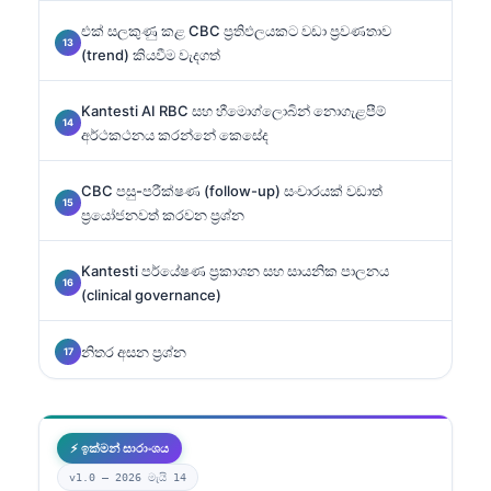
එක් සලකුණු කළ CBC ප්‍රතිඵලයකට වඩා ප්‍රවණතාව
(trend) කියවීම වැදගත්
Kantesti AI RBC සහ හීමොග්ලොබින් නොගැළපීම්
අර්ථකථනය කරන්නේ කෙසේද
CBC පසු-පරීක්ෂණ (follow-up) සංචාරයක් වඩාත්
ප්‍රයෝජනවත් කරවන ප්‍රශ්න
Kantesti පර්යේෂණ ප්‍රකාශන සහ සායනික පාලනය
(clinical governance)
නිතර අසන ප්‍රශ්න
⚡ ඉක්මන් සාරාංශය
v1.0 —
2026 මැයි 14