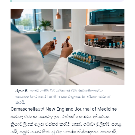
රූපය 5:
යකඩ අහිමි වීම බොහෝ විට රක්තහීනතාවය
පෙනෙන්නට පෙර ferritin සහ රතු-කෝෂ දර්ශක වෙනස්
කරයි.
Camaschellaගේ New England Journal of Medicine
සමාලෝචනය යකඩ-ඌන රක්තහීනතාවය අදියරගත
ක්‍රියාවලියක් ලෙස විස්තර කරයි: යකඩ ගබඩා මුලින්ම පහළ
යයි, පසුව යකඩ සීමා වූ රතු-කෝෂ නිෂ්පාදනය පෙනෙයි,