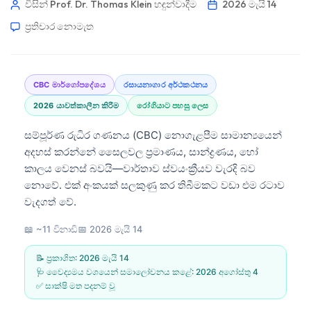
විසින් Prof. Dr. Thomas Klein
හඳුන්වාදීම
2026 මැයි 14
ප්‍රතිචාර නොමැත
CBC මාර්ගෝපදේශය
රසායනාගාර අර්ථකථනය
2026 යාවත්කාලීන කිරීම
රෝගියාට පහසු ලෙස
සම්පූර්ණ රුධිර ගණනය (CBC) නොගැළපීම සාමාන්‍යයෙන්
අදහස් කරන්නේ සෛලවල ප්‍රමාණය, සාන්ද්‍රණය, හෝ
කාලය වෙනස් බවයි—වාර්තාව ස්වයංක්‍රීයව වැරදි බව
නොවේ. එක් අංකයක් සලකුණු කර තිබීමකට වඩා එම රටාව
වැදගත් වේ.
📖 ~11 විනාඩි
📅
2026 මැයි 14
📝 ප්‍රකාශිත:
2026 මැයි 14
🩺 වෛද්‍යමය වශයෙන් සමාලෝචනය කළේ:
2026 අගෝස්තු 4
✅ සාක්ෂි මත පදනම් වූ