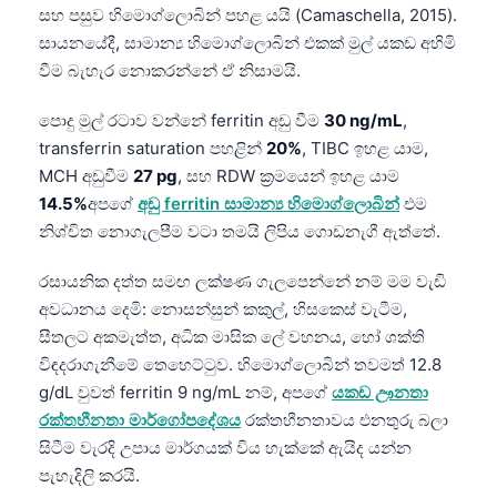
සහ පසුව හිමොග්ලොබින් පහළ යයි (Camaschella, 2015).
සායනයේදී, සාමාන්‍ය හිමොග්ලොබින් එකක් මුල් යකඩ අහිමි
වීම බැහැර නොකරන්නේ ඒ නිසාමයි.
පොදු මුල් රටාව වන්නේ ferritin අඩු වීම
30 ng/mL
,
transferrin saturation පහළින්
20%
, TIBC ඉහළ යාම,
MCH අඩුවීම
27 pg
, සහ RDW ක්‍රමයෙන් ඉහළ යාම
14.5%
අපගේ
අඩු ferritin සාමාන්‍ය හිමොග්ලොබින්
එම
නිශ්චිත නොගැලපීම වටා තමයි ලිපිය ගොඩනැගී ඇත්තේ.
රසායනික දත්ත සමඟ ලක්ෂණ ගැලපෙන්නේ නම් මම වැඩි
අවධානය දෙමි: නොසන්සුන් කකුල්, හිසකෙස් වැටීම,
සීතලට අකමැත්ත, අධික මාසික ලේ වහනය, හෝ ශක්ති
විඳදරාගැනීමේ තෙහෙට්ටුව. හිමොග්ලොබින් තවමත් 12.8
g/dL වුවත් ferritin 9 ng/mL නම්, අපගේ
යකඩ ඌනතා
රක්තහීනතා මාර්ගෝපදේශය
රක්තහීනතාවය එනතුරු බලා
සිටීම වැරදි උපාය මාර්ගයක් විය හැක්කේ ඇයිද යන්න
පැහැදිලි කරයි.