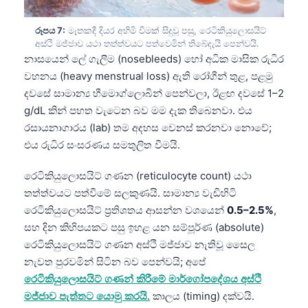
తెలుగు
රූපය 7:
මෑතකදී දියර අහිමි වීමක් සිදුවූ පසු, රෙටිකියුලොසයිට්
मराठी
අස්ථි මජ්ජාව යථා තත්ත්වයට පත්වෙමින් තිබේදැයි පෙන්වයි.
නාසයෙන් ලේ ගැලීම (nosebleeds) හෝ අධික මාසික රුධිර
اردو
වහනය (heavy menstrual loss) ඇති රෝගීන් තුළ, පළමු
বাংলা
දවසේ සාමාන්‍ය හීමොග්ලොබින් පෙන්වලා, ඊළඟ දවසේ 1–2
g/dL කින් පහත වැටෙන බව මම දැක තිබෙනවා. එය
Shqip
රසායනාගාරය (lab) තම අදහස වෙනස් කරනවා නොවේ;
Magyar
එය රුධිර සංසරණය සමතුලිත වීමයි.
Slovenščina
රෙටිකියුලොසයිට් ගණන (reticulocyte count) යථා
한국어
තත්ත්වයට පත්වීමේ සලකුණයි. සාමාන්‍ය වැඩිහිටි
Polski
රෙටිකියුලොසයිට් ප්‍රතිශතය ආසන්න වශයෙන්
0.5–2.5%
,
Lietuvių kalba
සහ දින කිහිපයකට පසු ඉහළ යන සම්පූර්ණ (absolute)
රෙටිකියුලොසයිට් ගණන අස්ථි මජ්ජාව නැතිවූ සෛල
Русский
නැවත පුරවමින් සිටින බව පෙන්වයි; අපේ
ქართული
රෙටිකියුලොසයිට් ගණන් කිරීමේ මාර්ගෝපදේශය අස්ථි
Čeština
මජ්ජාව පැත්තට යොමු කරයි.
කාලය (timing) දක්වයි.