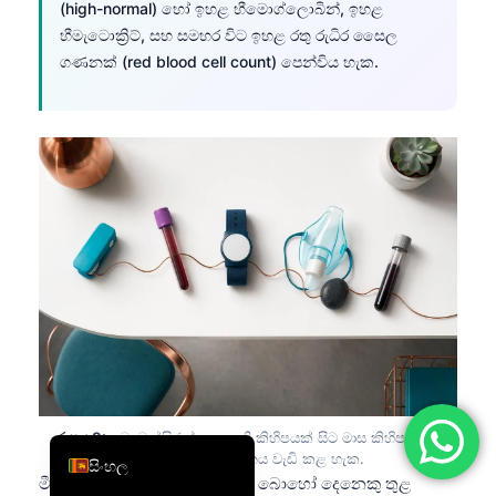
(high-normal) හෝ ඉහළ හීමොග්ලොබින්, ඉහළ
简体中文
හීමැටොක්‍රිට්, සහ සමහර විට ඉහළ රතු රුධිර සෛල
ගණනක් (red blood cell count) පෙන්විය හැක.
Română
Türkçe
Ελληνικά
Português
Español
Italiano
עִבְרִית
Français
العربية
Deutsch
English
රූපය 8:
අඩු-ඔක්සිජන් සංඥා සති කිහිපයක් සිට මාස කිහිපයක්
දක්වා රතු රුධිර සෛල නිෂ්පාදනය වැඩි කළ හැක.
සිංහල
මීටර් 2,000 ක උසක ජීවත් වීම බොහෝ දෙනෙකු තුළ