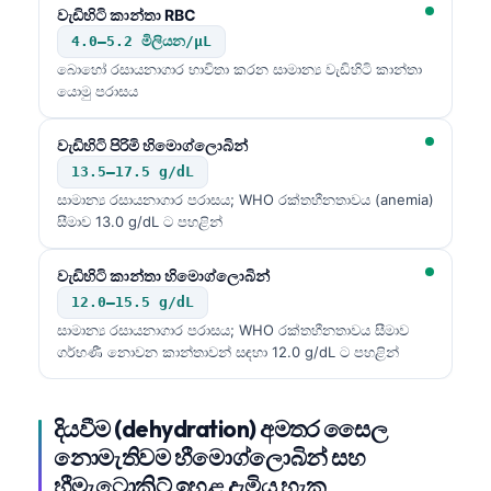
වැඩිහිටි කාන්තා RBC
4.0–5.2 මිලියන/µL
බොහෝ රසායනාගාර භාවිතා කරන සාමාන්‍ය වැඩිහිටි කාන්තා
යොමු පරාසය
වැඩිහිටි පිරිමි හිමොග්ලොබින්
13.5–17.5 g/dL
සාමාන්‍ය රසායනාගාර පරාසය; WHO රක්තහීනතාවය (anemia)
සීමාව 13.0 g/dL ට පහළින්
වැඩිහිටි කාන්තා හිමොග්ලොබින්
12.0–15.5 g/dL
සාමාන්‍ය රසායනාගාර පරාසය; WHO රක්තහීනතාවය සීමාව
ගර්භණී නොවන කාන්තාවන් සඳහා 12.0 g/dL ට පහළින්
දියවීම (dehydration) අමතර සෛල
නොමැතිවම හීමොග්ලොබින් සහ
හීමැටොක්‍රිට් ඉහළ දැමිය හැක