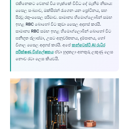
එකිනෙකට වෙනස් විය හැක්කේ විවිධ දේ මැනීම නිසාය:
සෛල සංඛ්‍යාව, ඔක්සිජන් රැගෙන යන ප්‍රෝටීනය, සහ
පිරවූ රතු-සෛල පරිමාව. සාමාන්‍ය හිමොග්ලොබින් සමඟ
ඉහළ RBC බොහෝ විට කුඩා සෛල අදහස් කරයි.
සාමාන්‍ය RBC සමඟ ඉහළ හිමොග්ලොබින් බොහෝ විට
ඝනීභූත ප්ලාස්මා, උසට අනුවර්තනය, දුම්පානය, හෝ
විශාල සෛල අදහස් කරයි. අපේ
කන්ටෙස්ටි AI රුධිර
පරීක්ෂණ විශ්ලේෂකය
ඒවා හුදකලා අනතුරු ලකුණු ලෙස
නොව රටා ලෙස කියවයි.