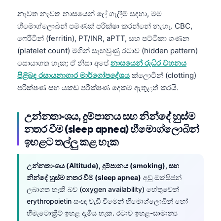
日本語
නැවත නැවත නාසයෙන් ලේ ගැලීම් සඳහා, මම
Eesti
හීමොග්ලොබින් පමණක් පරීක්ෂා කරන්නේ නැහැ. CBC,
Azərbaycan dili
ෆෙරිටින් (ferritin), PT/INR, aPTT, සහ පට්ටිකා ගණන
(platelet count) මගින් සැඟවුණු රටාව (hidden pattern)
Bosanski
සොයාගත හැක; ඒ නිසා අපේ
නාසයෙන් රුධිර වහනය
Svenska
පිළිබඳ රසායනාගාර මාර්ගෝපදේශය
ක්ලොටින් (clotting)
Српски језик
පරීක්ෂණ සහ යකඩ පරීක්ෂණ දෙකම ඇතුළත් කරයි.
Íslenska
උන්නතාංශය, දුම්පානය සහ නින්දේ හුස්ම
Հայերեն
නතර වීම (sleep apnea) හීමොග්ලොබින්
Bahasa Indonesia
ඉහළට තල්ලු කළ හැක
हिन्दी
උන්නතාංශය (Altitude), දුම්පානය (smoking), සහ
Nederlands
නින්දේ හුස්ම නතර වීම (sleep apnea)
අඩු ඔක්සිජන්
Dansk
ලබාගත හැකි බව (oxygen availability) හේතුවෙන්
Български
erythropoietin සංඥා වැඩි වීමෙන් හීමොග්ලොබින් හෝ
හීමැටොක්‍රිට් ඉහළ දැමිය හැක. රටාව ඉහළ-සාමාන්‍ය
فارسی