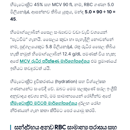
හීමැටොක්‍රිට් 45% සහ MCV 90 fL නම්, RBC ගණන 5.0
මිලියන/µL ආසන්නව තිබිය යුතුය, මන්ද
5.0 × 90 ÷ 10 =
45
.
හිමොග්ලොබින් සෛල සංඛ්‍යාවට වඩා වැඩි වශයෙන්
“පැටවීම” ගැනයි. සෛලය කුඩා හා පැහැදිලි නොවන්නේ
නම්, පුද්ගලයෙකුට 5.8 මිලියන/µL රතු රුධිර සෛල තිබිය
හැකි නමුත් හිමොග්ලොබින් 12.4 g/dL පමණක් විය හැක;
අපේ
MCV රුධිර පරීක්ෂණ මාර්ගෝපදේශය
එම ප්‍රමාණයේ
ඉඟියට තවදුරටත් යයි.
හීමැටොක්‍රිට් ද්‍රවීකරණය (hydration) සහ විශ්ලේෂක
ගණනයන්ට සංවේදී වේ. ඔබට මෙම සලකුණේ සරල ඉංග්‍රීසි
අනුවාදය අවශ්‍ය නම්, මම සාමාන්‍යයෙන් රෝගීන්ව අපේ
හීමැටොක්‍රිට් මට්ටම් මාර්ගෝපදේශය
දුර්ලභ රෝග
නිර්ණයන් ගැන කතා කිරීමට පෙර යොමු කරමි.
සන්දර්භය අනුව RBC සාමාන්‍ය පරාසය සහ