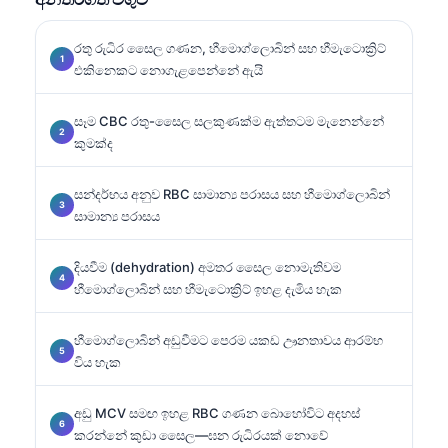
රතු රුධිර සෛල ගණන, හීමොග්ලොබින් සහ හීමැටොක්‍රිට්
එකිනෙකට නොගැළපෙන්නේ ඇයි
සෑම CBC රතු-සෛල සලකුණක්ම ඇත්තටම මැනෙන්නේ
කුමක්ද
සන්දර්භය අනුව RBC සාමාන්‍ය පරාසය සහ හීමොග්ලොබින්
සාමාන්‍ය පරාසය
දියවීම (dehydration) අමතර සෛල නොමැතිවම
හීමොග්ලොබින් සහ හීමැටොක්‍රිට් ඉහළ දැමිය හැක
හීමොග්ලොබින් අඩුවීමට පෙරම යකඩ ඌනතාවය ආරම්භ
විය හැක
අඩු MCV සමඟ ඉහළ RBC ගණන බොහෝවිට අදහස්
කරන්නේ කුඩා සෛල—ඝන රුධිරයක් නොවේ