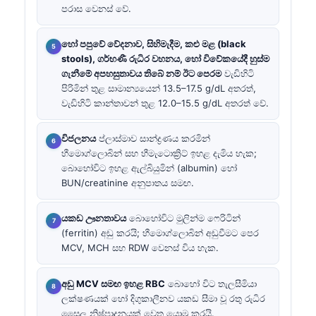
පරාස වෙනස් වේ.
හෝ පපුවේ වේදනාව, සිහිමැදීම, කළු මළ (black
stools), ගර්භණී රුධිර වහනය, හෝ විවේකයේදී හුස්ම
ගැනීමේ අපහසුතාවය තිබේ නම් ඊට පෙරම
වැඩිහිටි
පිරිමින් තුළ සාමාන්‍යයෙන් 13.5–17.5 g/dL අතරත්,
වැඩිහිටි කාන්තාවන් තුළ 12.0–15.5 g/dL අතරත් වේ.
විජලනය
ප්ලාස්මාව සාන්ද්‍රණය කරමින්
හීමොග්ලොබින් සහ හීමැටොක්‍රිට් ඉහළ දැමිය හැක;
බොහෝවිට ඉහළ ඇල්බියුමින් (albumin) හෝ
BUN/creatinine අනුපාතය සමඟ.
යකඩ ඌනතාවය
බොහෝවිට මුලින්ම ෆෙරිටින්
(ferritin) අඩු කරයි; හීමොග්ලොබින් අඩුවීමට පෙර
MCV, MCH සහ RDW වෙනස් විය හැක.
අඩු MCV සමඟ ඉහළ RBC
බොහෝ විට තැලසීමියා
ලක්ෂණයක් හෝ දිගුකාලීනව යකඩ සීමා වූ රතු රුධිර
සෛල නිෂ්පාදනයක් වෙත යොමු කරයි.