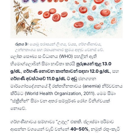
රූපය 3:
යොමු පරාසයන් ලිංගය, වයස, ගර්භණීභාවය,
උන්නතාංශය සහ රසායනාගාර ක්‍රමය අනුව වෙනස් වේ.
ලෝක සෞඛ්‍ය සංවිධානය (WHO) පහළින් ඇති
හිමොග්ලොබින් සීමා භාවිතා කරයි
පුරුෂයන් තුළ 13.0
g/dL
,
ගර්භණී නොවන කාන්තාවන් සඳහා 12.0 g/dL
, සහ
ගර්භණී අවස්ථාවේ 11.0 g/dL ට අඩු
ජනගහන
මාර්ගෝපදේශනයේ දී රක්තහීනතාවය (anemia) නිර්වචනය
කිරීමට (World Health Organization, 2011). මෙම සීමා
“ස්ක්‍රීනින්” සීමා වන අතර සම්පූර්ණ රෝග විනිශ්චයක්
නොවේ.
ගර්භණීභාවය සම්භාව්‍ය “උගුල” එකකි. ප්ලාස්මා පරිමාව
ආසන්න වශයෙන් වැඩි වන්නේ
40–50%
, නමුත් රතු-කැටි