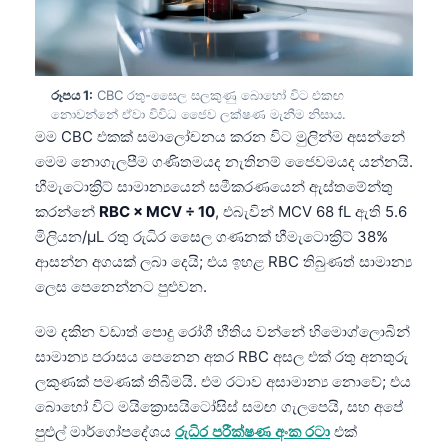
රූපය 1:
CBC රතු-සෛල සලකුණු බොහෝ විට එකඟ
නොවන්නේ ඒවා විවිධ ජෛව ලක්ෂණ මැනීම නිසාය.
මම CBC එකක් සමාලෝචනය කරන විට මුලින්ම අසන්නේ
මෙම නොගැලපීම ගණිතමයද නැතිනම් ජෛවමයද යන්නයි.
හීමැටොක්‍රිට් සාමාන්‍යයෙන් සමීකරණයෙන් ඇස්තමේන්තු
කරන්නේ
RBC × MCV ÷ 10
, එබැවින් MCV 68 fL ඇති 5.6
මිලියන/µL රතු රුධිර සෛල ගණනක් හීමැටොක්‍රිට් 38%
ආසන්න අගයක් ලබා දෙයි; එය ඉහළ RBC තිබුණත් සාමාන්‍ය
ලෙස පෙනෙන්නට පුළුවන.
මම දකින වඩාත් පොදු රෝගී භීතිය වන්නේ හිමොග්ලොබින්
සාමාන්‍ය පරාසය පෙනෙන අතර RBC අසල එක් රතු අනතුරු
ලකුණක් පමණක් තිබීමයි. එම රටාව අසාමාන්‍ය නොවේ; එය
බොහෝ විට මයික්‍රොසයිටෝසිස් සමඟ ගැලපෙයි, සහ අපේ
පුළුල් මාර්ගෝපදේශය
රුධිර පරීක්ෂණ අංක රටා
එක්