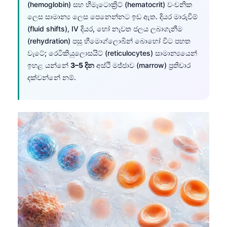
(hemoglobin) සහ හීමැටොක්‍රිට් (hematocrit) වංචනික
O‘zbekcha
ලෙස සාමාන්‍ය ලෙස පෙනෙන්නට ඉඩ ඇත. දියර මාරුවීම්
Українська
(fluid shifts), IV දියර, හෝ නැවත ජලය ලබාගැනීම
(rehydration) පසු හීමොග්ලොබින් බොහෝ විට පහත
አማርኛ
වැටේ; රෙටිකියුලොසයිට් (reticulocytes) සාමාන්‍යයෙන්
Kiswahili
ඉහළ යන්නේ
3–5 දින
අස්ථි මජ්ජාව (marrow) ප්‍රතිචාර
ភាសាខ្មែរ
දක්වන්නේ නම්.
ဗမာစာ
ไทย
Tagalog
Tiếng Việt
Bahasa Melayu
മലയാളം
ಕನ್ನಡ
ગુજરાતી
தமிழ்