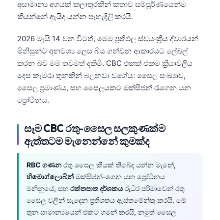
අසාමාන්‍ය අගයක් කලාතුරකින් කතාව සම්පූර්ණයෙන්ම
කියන්නේ ඇයිද යන්න පැහැදිලි කරයි.
2026 මැයි 14 වන විටත්, මෙම ප්‍රතිඵල ස්වයංක්‍රීය ද්වාරයන්
මිනිසුන්ට අනවශ්‍ය ලෙස බිය ගන්වන ආකාරයට ලේබල්
කරන බව මම තවමත් දකිමි. CBC එකක් එකම ක්‍රියාවලිය
දෙස කැමරා තුනකින් බලනවා වගේය: සෛල සංඛ්‍යාව,
සෛල ප්‍රමාණය, සහ සෛලයකට ඔක්සිජන් රැගෙන යන
ප්‍රෝටීනය.
සෑම CBC රතු-සෛල සලකුණක්ම
ඇත්තටම මැනෙන්නේ කුමක්ද
RBC ගණන
රතු සෛල කීයක් තිබේද යන්න මැනේ,
හිමොග්ලොබින්
ඔක්සිජන්-ගෙන යන ප්‍රෝටීනය
මනිනුයේ, සහ
රක්තපාත දර්ශකය
රුධිර පරිමාවෙන් රතු
සෛල වලින් සෑදෙන ප්‍රතිශතය ඇස්තමේන්තු කරයි. මේ
තුන සාමාන්‍යයෙන් එකට ගමන් කරයි, නමුත් සෛල