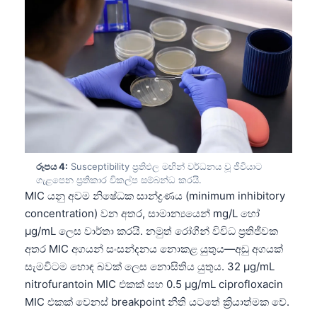
රූපය 4:
Susceptibility ප්‍රතිඵල මඟින් වර්ධනය වූ ජීවියාට
ගැළපෙන ප්‍රතිකාර විකල්ප සම්බන්ධ කරයි.
MIC යනු අවම නිෂේධක සාන්ද්‍රණය (minimum inhibitory
concentration) වන අතර, සාමාන්‍යයෙන් mg/L හෝ
µg/mL ලෙස වාර්තා කරයි. නමුත් රෝගීන් විවිධ ප්‍රතිජීවක
අතර MIC අගයන් සංසන්දනය නොකළ යුතුය—අඩු අගයක්
සැමවිටම හොඳ බවක් ලෙස නොසිතිය යුතුය. 32 µg/mL
nitrofurantoin MIC එකක් සහ 0.5 µg/mL ciprofloxacin
MIC එකක් වෙනස් breakpoint නීති යටතේ ක්‍රියාත්මක වේ.