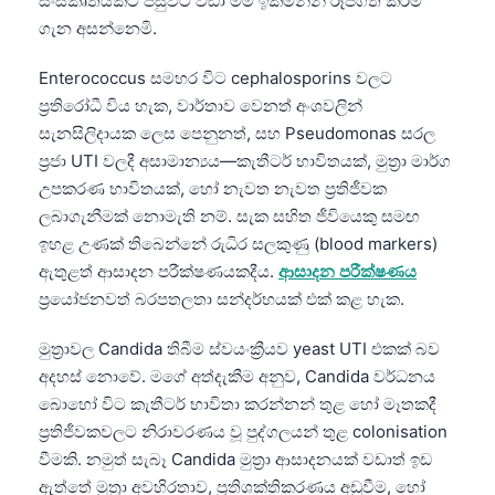
සංස්කෘතියකට පසුවට වඩා මම ඉක්මනින් රූපගත කිරීම
ගැන අසන්නෙමි.
Enterococcus සමහර විට cephalosporins වලට
ප්‍රතිරෝධී විය හැක, වාර්තාව වෙනත් අංශවලින්
සැනසිලිදායක ලෙස පෙනුනත්, සහ Pseudomonas සරල
ප්‍රජා UTI වලදී අසාමාන්‍යය—කැතීටර් භාවිතයක්, මුත්‍රා මාර්ග
උපකරණ භාවිතයක්, හෝ නැවත නැවත ප්‍රතිජීවක
ලබාගැනීමක් නොමැති නම්. සැක සහිත ජීවියෙකු සමඟ
ඉහළ උණක් තිබෙන්නේ රුධිර සලකුණු (blood markers)
ඇතුළත් ආසාදන පරීක්ෂණයකදීය.
ආසාදන පරීක්ෂණය
ප්‍රයෝජනවත් බරපතලතා සන්දර්භයක් එක් කළ හැක.
මුත්‍රාවල Candida තිබීම ස්වයංක්‍රීයව yeast UTI එකක් බව
අදහස් නොවේ. මගේ අත්දැකීම අනුව, Candida වර්ධනය
බොහෝ විට කැතීටර් භාවිතා කරන්නන් තුළ හෝ මෑතකදී
ප්‍රතිජීවකවලට නිරාවරණය වූ පුද්ගලයන් තුළ colonisation
වීමකි. නමුත් සැබෑ Candida මුත්‍රා ආසාදනයක් වඩාත් ඉඩ
ඇත්තේ මුත්‍රා අවහිරතාව, ප්‍රතිශක්තිකරණය අඩුවීම, හෝ