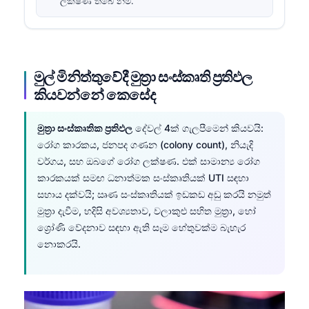
ලක්ෂණ තිබේ නම්.
මුල් මිනිත්තුවේදී මුත්‍රා සංස්කෘති ප්‍රතිඵල
කියවන්නේ කෙසේද
මුත්‍රා සංස්කෘතික ප්‍රතිඵල
දේවල් 4ක් ගැලපීමෙන් කියවයි:
රෝග කාරකය, ජනපද ගණන (colony count), නියැදි
වර්ගය, සහ ඔබගේ රෝග ලක්ෂණ. එක් සාමාන්‍ය රෝග
කාරකයක් සමඟ ධනාත්මක සංස්කෘතියක් UTI සඳහා
සහාය දක්වයි; ඍණ සංස්කෘතියක් ඉඩකඩ අඩු කරයි නමුත්
මුත්‍රා දැවීම, හදිසි අවශ්‍යතාව, වලාකුළු සහිත මුත්‍රා, හෝ
ශ්‍රෝණි වේදනාව සඳහා ඇති සෑම හේතුවක්ම බැහැර
නොකරයි.