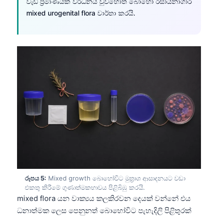
වැඩි ප්‍රමාණයක් වර්ධනය වුවහොත් බොහෝ රසායනාගාර
Frysk
mixed urogenital flora වාර්තා කරයි.
Esperanto
Беларуская мова
Татар теле
Кыргызча
ئۇيغۇرچە
Cebuano
Basa Jawa
ພາສາລາວ
Монгол
Afrikaans
රූපය 5:
Mixed growth බොහෝවිට මුත්‍රාශ ආසාදනයට වඩා
العربية المغربية
එකතු කිරීමේ ගුණාත්මකභාවය පිළිබිඹු කරයි.
mixed flora යන වාක්‍යය කලකිරවන දෙයක් වන්නේ එය
Occitan
ධනාත්මක ලෙස පෙනුනත් බොහෝවිට පැහැදිලි පිළිතුරක්