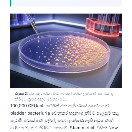
රූපය 2:
ජනපද ගණන සීමා අගයන් රෝග ලක්ෂණ සහ එකතු
කිරීමේ ක්‍රමය අනුව වෙනස් වේ.
100,000 CFU/mL කට්ඕෆ් එක පැමිණියේ දූෂණයෙන්
bladder bacteriuria වෙන්කර හඳුනාගැනීමට සැලසුම් කළ
පැරණි පර්යේෂණ වලින්; රෝග ලක්ෂණ ඇති අඩු ගණන්
රෝගය බැහැර කිරීමට නොවේ. Stamm et al. විසින් New