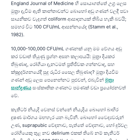
England Journal of Medicine හි සොයාගත්තේ උග්‍ර ලෙස
මුත්‍රා දැවීම ඇති කාන්තාවන්ට බොහෝ අඩු ගණන් වලදී පවා
සායනිකව වැදගත් coliform ආසාදනයක් තිබිය හැකි බවයි;
සමහර විට 100 CFU/mL ආසන්නයේද (Stamm et al.,
1982).
10,000-100,000 CFU/mL ගණනක් යනු මම වේගය අඩු
කර වඩාත් තියුණු ප්‍රශ්න අසන කලාපයයි: මුත්‍රා දියකර
තිබුණාද, රෝගියා දැනටමත් ප්‍රතිජීවක ගන්නවාද, සහ
ක්ෂුද්‍රදර්ශනයේදී සුදු රුධිර සෛල තිබුණාද? මුත්‍රා දියවීම
ගණන් අඩු ලෙස පෙනෙන්නට පුළුවන්, එබැවින්
මුත්‍රා
සාන්ද්‍රණය
සංස්කෘතික ගණනට පමණක් වඩා ප්‍රයෝජනවත්
වේ.
කැතීටර් නියැදි වෙනස් වන්නේ නියැදිය බොහෝ බාහිර
දූෂණ මාර්ගය මඟහැර යන බැවිනි. බොහෝ වෛද්‍යවරුන්
උණ, suprapubic වේදනාව, පැත්තේ වේදනාව, හෝ දුර්වල
රෝගියෙකු තුළ නව delirium එකක් තිබේ නම් කැතීටර්