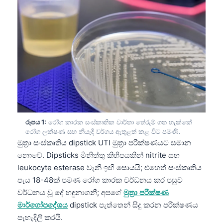
රූපය 1:
රෝග කාරක සංස්කෘතික වාර්තා තේරුම් ගත හැක්කේ
රෝග ලක්ෂණ සහ නියැදි වර්ගය ඇතුළත් කළ විට පමණි.
මුත්‍රා සංස්කෘතිය dipstick UTI මුත්‍රා පරීක්ෂණයට සමාන
නොවේ. Dipsticks මිනිත්තු කිහිපයකින් nitrite සහ
leukocyte esterase වැනි ඉඟි සොයයි; එහෙත් සංස්කෘතිය
පැය 18-48ක් පමණ රෝග කාරක වර්ධනය කර පසුව
වර්ධනය වූ දේ හඳුනාගනී; අපගේ
මුත්‍රා පරීක්ෂණ
මාර්ගෝපදේශය
dipstick පැත්තෙන් සිදු කරන පරීක්ෂණය
පැහැදිලි කරයි.