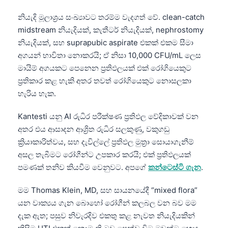
නියැදි මූලාශ්‍රය සංඛ්‍යාවට තරම්ම වැදගත් වේ. clean-catch
midstream නියැදියක්, කැතීටර් නියැදියක්, nephrostomy
නියැදියක්, සහ suprapubic aspirate එකක් එකම සීමා
අගයන් භාවිතා නොකරයි; ඒ නිසා 10,000 CFU/mL ලෙස
මායිම් අගයකට පෙනෙන ප්‍රතිඵලයක් එක් රෝගියෙකුට
ප්‍රතිකාර කළ හැකි අතර තවත් රෝගියෙකුට නොසලකා
හැරිය හැක.
Kantesti යනු AI රුධිර පරීක්ෂණ ප්‍රතිඵල වේදිකාවක් වන
අතර එය ආසාදන ආශ්‍රිත රුධිර සලකුණු, වකුගඩු
ක්‍රියාකාරිත්වය, සහ දැවිල්ලේ ප්‍රතිඵල මුත්‍රා සොයාගැනීම්
අසල තැබීමට රෝගීන්ට උපකාර කරයි; එක් ප්‍රතිඵලයක්
පමණක් තනිව කියවීම වෙනුවට. අපගේ
කන්ටෙස්ටි ගැන
.
මම Thomas Klein, MD, සහ සායනයේදී “mixed flora”
යන වාක්‍යය ගැන බොහෝ රෝගීන් කලබල වන බව මම
දැක ඇත; පසුව නිවැරදිව එකතු කළ නැවත නියැදියකින්