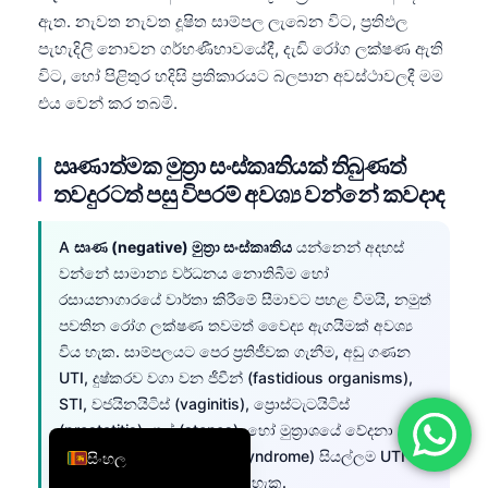
ඇත. නැවත නැවත දූෂිත සාම්පල ලැබෙන විට, ප්‍රතිඵල
简体中文
පැහැදිලි නොවන ගර්භණීභාවයේදී, දැඩි රෝග ලක්ෂණ ඇති
Română
විට, හෝ පිළිතුර හදිසි ප්‍රතිකාරයට බලපාන අවස්ථාවලදී මම
Türkçe
එය වෙන් කර තබමි.
Ελληνικά
ඍණාත්මක මුත්‍රා සංස්කෘතියක් තිබුණත්
Português
තවදුරටත් පසු විපරම් අවශ්‍ය වන්නේ කවදාද
Español
Italiano
A
සෘණ (negative) මුත්‍රා සංස්කෘතිය
යන්නෙන් අදහස්
වන්නේ සාමාන්‍ය වර්ධනය නොතිබීම හෝ
עִבְרִית
රසායනාගාරයේ වාර්තා කිරීමේ සීමාවට පහළ වීමයි, නමුත්
Français
පවතින රෝග ලක්ෂණ තවමත් වෛද්‍ය ඇගයීමක් අවශ්‍ය
العربية
විය හැක. සාම්පලයට පෙර ප්‍රතිජීවක ගැනීම, අඩු ගණන
UTI, දුෂ්කරව වගා වන ජීවීන් (fastidious organisms),
Deutsch
STI, වජයිනයිටිස් (vaginitis), ප්‍රොස්ටැටයිටිස්
English
(prostatitis), ගල් (stones), හෝ මුත්‍රාශයේ වේදනා
සින්ඩ්‍රෝමය (bladder pain syndrome) සියල්ලම UTI
සිංහල
වැනි රෝග ලක්ෂණ ඇති කළ හැක.