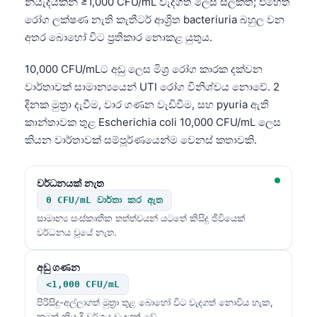
නියැදියකින් ≥1,000 CFU/mL වැදගත් ලෙස සලකති; එහෙත්
රෝග ලක්ෂණ නැති කැතීටර් ආශ්‍රිත bacteriuria බහුල වන
අතර බොහෝ විට ප්‍රතිකාර නොකළ යුතුය.
10,000 CFU/mLට අඩු ලෙස මිශ්‍ර රෝග කාරක දක්වන
වාර්තාවක් සාමාන්‍යයෙන් UTI රෝග විනිශ්චය නොවේ. 2
දිනක මුත්‍රා දැවීම, වාර ගණන වැඩිවීම, සහ pyuria ඇති
කාන්තාවක තුළ Escherichia coli 10,000 CFU/mL ලෙස
කියන වාර්තාවක් සම්පූර්ණයෙන්ම වෙනස් කතාවකි.
වර්ධනයක් නැත
0 CFU/mL වාර්තා කර ඇත
සාමාන්‍ය සංස්කෘතික තත්ත්වයන් යටතේ කිසිදු ජීවියෙක්
වර්ධනය වූයේ නැත.
අඩු ගණන
<1,000 CFU/mL
පිරිසිදු-අල්ලාගත් මුත්‍රා තුළ බොහෝ විට වැදගත් නොවිය හැක,
නමුත් නියැදි වර්ගය වැදගත් වේ.