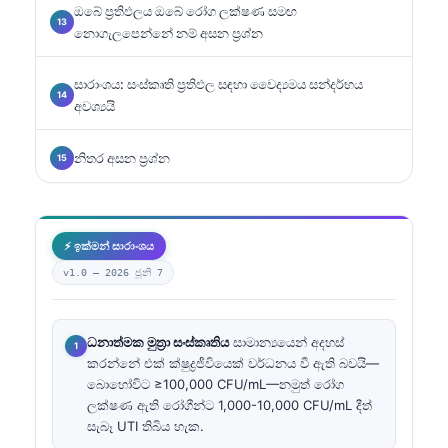
ඔබේ ප්‍රතිඵලය ඔබේ රෝග ලක්ෂණ සමඟ
නොගැලපෙන්නේ නම් අසන ප්‍රශ්න
සාරාංශය: සංස්කෘති ප්‍රතිඵල සඳහා වෛද්‍යමය සන්දර්භය
අවශ්‍යයි
නිතර අසන ප්‍රශ්න
⚡ ඉක්මන් සාරාංශය
v1.0 —
2026 ජූනි 7
ධනාත්මක මුත්‍රා සංස්කෘතිය
සාමාන්‍යයෙන් අදහස්
කරන්නේ එක් ක්ෂුද්‍රජීවියෙක් වර්ධනය වී ඇති බවයි—
බොහෝවිට ≥100,000 CFU/mL—නමුත් රෝග
ලක්ෂණ ඇති රෝගීන්ට 1,000-10,000 CFU/mL දීත්
සැබෑ UTI තිබිය හැක.