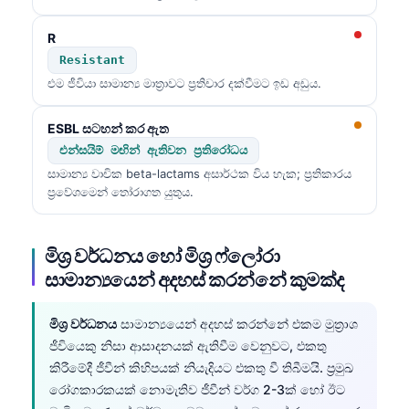
R
Resistant
එම ජීවියා සාමාන්‍ය මාත්‍රාවට ප්‍රතිචාර දක්වීමට ඉඩ අඩුය.
ESBL සටහන් කර ඇත
එන්සයිම් මඟින් ඇතිවන ප්‍රතිරෝධය
සාමාන්‍ය වාචික beta-lactams අසාර්ථක විය හැක; ප්‍රතිකාරය
ප්‍රවේශමෙන් තෝරාගත යුතුය.
මිශ්‍ර වර්ධනය හෝ මිශ්‍ර ෆ්ලෝරා
සාමාන්‍යයෙන් අදහස් කරන්නේ කුමක්ද
මිශ්‍ර වර්ධනය
සාමාන්‍යයෙන් අදහස් කරන්නේ එකම මුත්‍රාශ
ජීවියෙකු නිසා ආසාදනයක් ඇතිවීම වෙනුවට, එකතු
Norsk bokmål
කිරීමේදී ජීවීන් කිහිපයක් නියැදියට එකතු වී තිබීමයි. ප්‍රමුඛ
රෝගකාරකයක් නොමැතිව ජීවීන් වර්ග 2-3ක් හෝ ඊට
Ślōnskŏ gŏdka