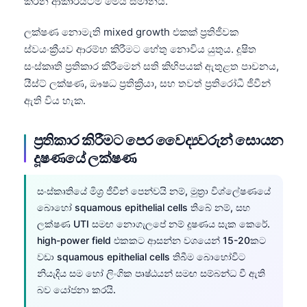
කරන ආකාරයටම මෙය සමානයි.
O‘zbekcha
ලක්ෂණ නොමැති mixed growth එකක් ප්‍රතිජීවක
Українська
ස්වයංක්‍රීයව ආරම්භ කිරීමට හේතු නොවිය යුතුය. දූෂිත
አማርኛ
සංස්කෘති ප්‍රතිකාර කිරීමෙන් සති කිහිපයක් ඇතුළත පාචනය,
Kiswahili
යීස්ට් ලක්ෂණ, ඖෂධ ප්‍රතික්‍රියා, සහ තවත් ප්‍රතිරෝධී ජීවීන්
ඇති විය හැක.
ភាសាខ្មែរ
ဗမာစာ
ප්‍රතිකාර කිරීමට පෙර වෛද්‍යවරුන් සොයන
ไทย
දූෂණයේ ලක්ෂණ
Tagalog
සංස්කෘතියේ මිශ්‍ර ජීවීන් පෙන්වයි නම්, මුත්‍රා විශ්ලේෂණයේ
Tiếng Việt
බොහෝ squamous epithelial cells තිබේ නම්, සහ
Bahasa Melayu
ලක්ෂණ UTI සමඟ නොගැලපේ නම් දූෂණය සැක කෙරේ.
മലയാളം
high-power field එකකට ආසන්න වශයෙන් 15-20කට
වඩා squamous epithelial cells තිබීම බොහෝවිට
ಕನ್ನಡ
නියැදිය සම හෝ ලිංගික පෘෂ්ඨයන් සමඟ සම්බන්ධ වී ඇති
ગુજરાતી
බව යෝජනා කරයි.
தமிழ்