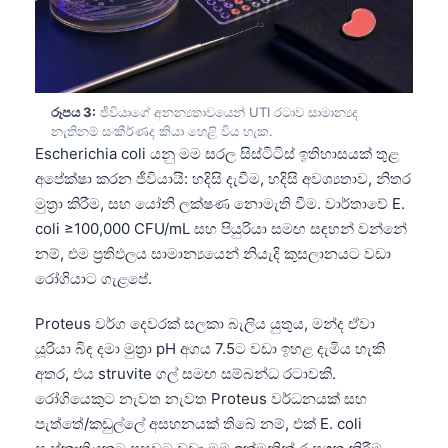
රූපය 3:
ජීවියාගේ අනන්‍යතාවයෙන් UTI රටාව සාමාන්‍යද
නැතිනම් සංකීර්ණද කියා හෙළි විය හැක.
Escherichia coli යනු මම සරල සිස්ටිටිස් ඉතිහාසයක් තුළ
අපේක්ෂා කරන ජීවියායි: හදිසි දැවීම, හදිසි අවශ්‍යතාව, නිතර
මුත්‍රා කිරීම, සහ යෝනි ලක්ෂණ නොමැති වීම. වාර්තාවේ E.
coli ≥100,000 CFU/mL සහ පියුරියා සමඟ සඳහන් වන්නේ
නම්, එම ප්‍රතිඵලය සාමාන්‍යයෙන් නියැදි කුසලානයට වඩා
රෝගියාට ගැළපේ.
Proteus වර්ග දෙවරක් සලකා බැලිය යුතුය, මන්ද ඒවා
යූරියා බිඳ දමා මුත්‍රා pH අගය 7.5ට වඩා ඉහළ දැමිය හැකි
අතර, එය struvite ගල් සමඟ සම්බන්ධ රටාවකි.
රෝගියෙකුට නැවත නැවත Proteus වර්ධනයක් සහ
පැත්තේ/කඩුල්ලේ අසහනයක් තිබේ නම්, එක් E. coli