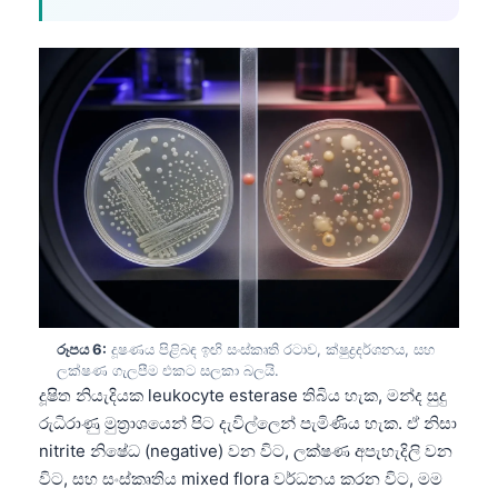
తెలుగు
मराठी
اردو
বাংলা
Shqip
Magyar
Slovenščina
한국어
Polski
රූපය 6:
දූෂණය පිළිබඳ ඉඟි සංස්කෘති රටාව, ක්ෂුද්‍රදර්ශනය, සහ
Lietuvių kalba
ලක්ෂණ ගැලපීම එකට සලකා බලයි.
දූෂිත නියැදියක leukocyte esterase තිබිය හැක, මන්ද සුදු
Русский
රුධිරාණු මුත්‍රාශයෙන් පිට දැවිල්ලෙන් පැමිණිය හැක. ඒ නිසා
ქართული
nitrite නිෂේධ (negative) වන විට, ලක්ෂණ අපැහැදිලි වන
Čeština
විට, සහ සංස්කෘතිය mixed flora වර්ධනය කරන විට, මම