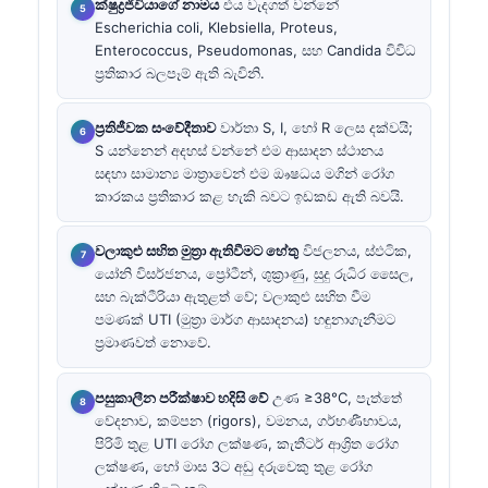
ක්ෂුද්‍රජීවියාගේ නාමය
එය වැදගත් වන්නේ
Escherichia coli, Klebsiella, Proteus,
Enterococcus, Pseudomonas, සහ Candida විවිධ
ප්‍රතිකාර බලපෑම් ඇති බැවිනි.
ප්‍රතිජීවක සංවේදීතාව
වාර්තා S, I, හෝ R ලෙස දක්වයි;
S යන්නෙන් අදහස් වන්නේ එම ආසාදන ස්ථානය
සඳහා සාමාන්‍ය මාත්‍රාවෙන් එම ඖෂධය මගින් රෝග
කාරකය ප්‍රතිකාර කළ හැකි බවට ඉඩකඩ ඇති බවයි.
වලාකුළු සහිත මුත්‍රා ඇතිවීමට හේතු
විජලනය, ස්ඵටික,
යෝනි විසර්ජනය, ප්‍රෝටීන්, ශුක්‍රාණු, සුදු රුධිර සෛල,
සහ බැක්ටීරියා ඇතුළත් වේ; වලාකුළු සහිත වීම
පමණක් UTI (මුත්‍රා මාර්ග ආසාදනය) හඳුනාගැනීමට
ප්‍රමාණවත් නොවේ.
පසුකාලීන පරීක්ෂාව හදිසි වේ
උණ ≥38°C, පැත්තේ
වේදනාව, කම්පන (rigors), වමනය, ගර්භණීභාවය,
පිරිමි තුළ UTI රෝග ලක්ෂණ, කැතීටර් ආශ්‍රිත රෝග
ලක්ෂණ, හෝ මාස 3ට අඩු දරුවෙකු තුළ රෝග