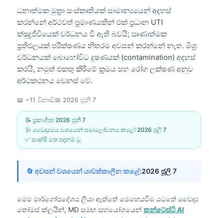
ධනාත්මක මුත්‍රා සංස්කෘතියක් සාමාන්‍යයෙන් අදහස්
කරන්නේ අර්ථවත් ප්‍රමාණයකින් එක් ප්‍රධාන UTI
ක්ෂුද්‍රජීවියෙක් වර්ධනය වී ඇති බවයි; ඍණාත්මක
ප්‍රතිඵලයක් පරීක්ෂණය නිතරම අවසන් කරන්නේ නැත. මිශ්‍ර
වර්ධනයක් බොහෝවිට දූෂණයක් (contamination) අදහස්
කරයි, නමුත් එකතු කිරීමේ ක්‍රමය සහ රෝග ලක්ෂණ අනුව
අර්ථකථනය වෙනස් වේ.
📖 ~11 විනාඩි
📅
2026 ජූනි 7
📝 ප්‍රකාශිත:
2026 ජූනි 7
🩺 වෛද්‍යමය වශයෙන් සමාලෝචනය කළේ:
2026 ජූලි 7
✅ සාක්ෂි මත පදනම් වූ
🔄 අවසන් වශයෙන් යාවත්කාලීන කළේ:
2026 ජූලි 7
මෙම මාර්ගෝපදේශය ලියා ඇත්තේ මෙහෙයවීම යටතේ
වෛද්‍ය
තෝමස් ක්ලයින්, MD
සමඟ සහයෝගයෙන්
කන්ටෙස්ටි AI