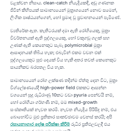
Gàidhlig
වළක්වන නිසාය. clean-catch නියැදියකදී, අඩු ගණනක
ජීවීන් කිහිපයක් සාමාන්‍යයෙන් මුත්‍රාශයෙන් නොව සමෙන්,
Euskara
ලිංගික පෘෂ්ඨයන්ගෙන්, හෝ ප්‍රමාද වූ ප්‍රවාහනයෙන් පැමිණේ.
Македонски јазик
Latviešu valoda
ව්‍යතිරේක ඇත. කැතීටරයක් දමා ඇති රෝගියෙකු, මුත්‍රා
විවර්තනයක් ඇති පුද්ගලයෙකු, හෝ වකුගඩු ගලක් සහ
Galego
උණක් ඇති කෙනෙකුට සැබෑ polymicrobial මුත්‍රා
অসমীয়া
ආසාදනයක් තිබිය හැක; එබැවින් එකම වචන එක්
سنڌي
පුද්ගලයෙකුට සුළු දෙයක් විය හැකි අතර තවත් කෙනෙකුට
සායනිකව බරපතල විය හැක.
پښتو
සාමාන්‍යයෙන් රෝග ලක්ෂණ තදින්ම ඒත්තු දෙන විට, මුත්‍රා
Slovenčina
විශ්ලේෂණයේදී high-power field එකකට ආසන්න
වශයෙන් සුදු රුධිරාණු 10කට වඩා pyuria පෙන්වයි නම්,
Hrvatski
හෝ රෝගියා ගර්භණී නම්, මම mixed-growth
Suomi
සංස්කෘතියක් නැවත කරමි. නැවත නියැදිය පිරිසිදු නම්, එය
Қазақ тілі
බොහෝවිට මුළු ප්‍රතිකාර සාකච්ඡාවම වෙනස් කරයි; අපි
රසායනාගාර දෝෂ පරීක්ෂා කිරීම්
රුධිර ප්‍රතිඵලවලදී එය
Català