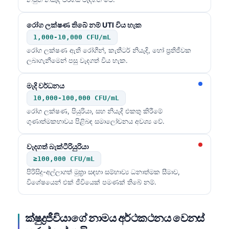
රෝග ලක්ෂණ තිබේ නම් UTI විය හැක
1,000-10,000 CFU/mL
රෝග ලක්ෂණ ඇති රෝගීන්, කැතීටර් නියැදි, හෝ ප්‍රතිජීවක
ලබාගැනීමෙන් පසු වැදගත් විය හැක.
මැදි වර්ධනය
10,000-100,000 CFU/mL
රෝග ලක්ෂණ, පියුරියා, සහ නියැදි එකතු කිරීමේ
ගුණාත්මකභාවය පිළිබඳ සමාලෝචනය අවශ්‍ය වේ.
වැදගත් බැක්ටීරියුරියා
≥100,000 CFU/mL
පිරිසිදු-අල්ලාගත් මුත්‍රා සඳහා සම්භාව්‍ය ධනාත්මක සීමාව,
විශේෂයෙන් එක් ජීවියෙක් පමණක් තිබේ නම්.
ක්ෂුද්‍රජීවියාගේ නාමය අර්ථකථනය වෙනස්