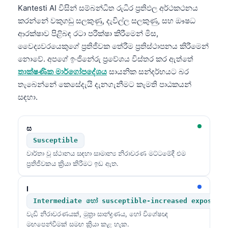
Kantesti AI විසින් සම්බන්ධිත රුධිර ප්‍රතිඵල අර්ථකථනය
කරන්නේ වකුගඩු සලකුණු, දැවිල්ල සලකුණු, සහ ඖෂධ
ආරක්ෂාව පිළිබඳ රටා පරීක්ෂා කිරීමෙන් මිස,
වෛද්‍යවරයෙකුගේ ප්‍රතිජීවක තේරීම ප්‍රතිස්ථාපනය කිරීමෙන්
නොවේ. අපගේ ඉංජිනේරු ප්‍රවේශය විස්තර කර ඇත්තේ
තාක්ෂණික මාර්ගෝපදේශය
සායනික සන්දර්භයට බර
තැබෙන්නේ කෙසේදැයි දැනගැනීමට කැමති පාඨකයන්
සඳහා.
ස
Susceptible
වාර්තා වූ ස්ථානය සඳහා සාමාන්‍ය නිරාවරණ මට්ටමේදී එම
ප්‍රතිජීවකය ක්‍රියා කිරීමට ඉඩ ඇත.
I
Intermediate හෝ susceptible-increased exposure
වැඩි නිරාවරණයක්, මුත්‍රා සාන්ද්‍රණය, හෝ විශේෂඥ
මඟපෙන්වීමක් සමඟ ක්‍රියා කළ හැක.