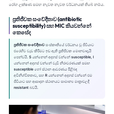
රෝග ලක්ෂණ සමඟ නැවත නැවත වර්ධනයක් තිබේ නම්ය.
ප්‍රතිජීවක සංවේදීතාව (antibiotic
susceptibility) සහ MIC කියවන්නේ
කෙසේද
ප්‍රතිජීවක සංවේදීතාව
සංස්කෘතියේ වර්ධනය වූ ජීවියාට
එරෙහිව වැඩ කිරීමට ඉඩ ඇති ප්‍රතිජීවක මොනවාදැයි
පෙන්වයි. S යන්නෙන් අදහස් වන්නේ susceptible, I
යන්නෙන් අදහස් වන්නේ වැඩි නිරාවරණයක් සමඟ
susceptible හෝ ස්ථාන ආවරණය පිළිබඳ
අවිනිශ්චිතතාව, සහ R යන්නෙන් අදහස් වන්නේ එම
ජීවියාට සහ ආසාදන ස්ථානයට සාමාන්‍ය මාත්‍රාවලදී
resistant බවයි.