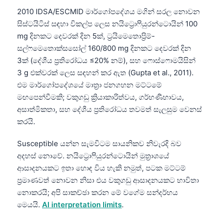
2010 IDSA/ESCMID මාර්ගෝපදේශය මගින් සරල නොවන
සිස්ටයිටිස් සඳහා විකල්ප ලෙස නයිට්‍රොෆියුරන්ටොයින් 100
mg දිනකට දෙවරක් දින 5ක්, ට්‍රයිමෙතොප්‍රිම්-
සල්ෆමෙතොක්සසෝල් 160/800 mg දිනකට දෙවරක් දින
3ක් (දේශීය ප්‍රතිරෝධය ≤20% නම්), සහ ෆොස්ෆොමයිසින්
3 g එක්වරක් ලෙස සඳහන් කර ඇත (Gupta et al., 2011).
එම මාර්ගෝපදේශයේ මාත්‍රා ජනගහන මට්ටමේ
මඟපෙන්වීමකි; වකුගඩු ක්‍රියාකාරිත්වය, ගර්භණීභාවය,
අසාත්මිකතා, සහ දේශීය ප්‍රතිරෝධය තවමත් සැලසුම වෙනස්
කරයි.
Susceptible යන්න සැමවිටම සායනිකව නිවැරදි බව
අදහස් නොවේ. නයිට්‍රොෆියුරන්ටොයින් මුත්‍රාශයේ
ආසාදනයකට ඉතා හොඳ විය හැකි නමුත්, පටක මට්ටම්
ප්‍රමාණවත් නොවන නිසා එය වකුගඩු ආසාදනයකට භාවිතා
නොකරයි; අපි සාකච්ඡා කරන මේ වගේම සන්දර්භය
මෙයයි.
AI interpretation limits
.