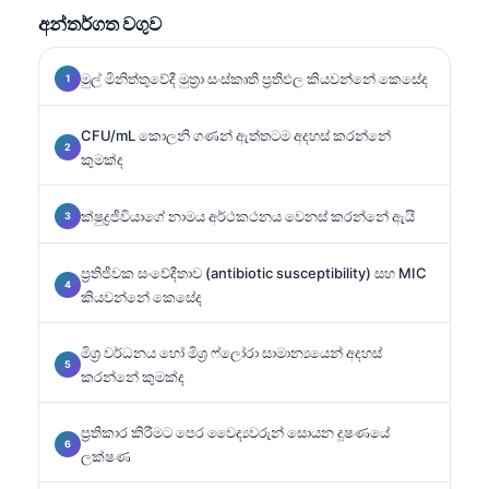
අන්තර්ගත වගුව
මුල් මිනිත්තුවේදී මුත්‍රා සංස්කෘති ප්‍රතිඵල කියවන්නේ කෙසේද
CFU/mL කොලනි ගණන් ඇත්තටම අදහස් කරන්නේ
කුමක්ද
ක්ෂුද්‍රජීවියාගේ නාමය අර්ථකථනය වෙනස් කරන්නේ ඇයි
ප්‍රතිජීවක සංවේදීතාව (antibiotic susceptibility) සහ MIC
කියවන්නේ කෙසේද
මිශ්‍ර වර්ධනය හෝ මිශ්‍ර ෆ්ලෝරා සාමාන්‍යයෙන් අදහස්
කරන්නේ කුමක්ද
ප්‍රතිකාර කිරීමට පෙර වෛද්‍යවරුන් සොයන දූෂණයේ
ලක්ෂණ