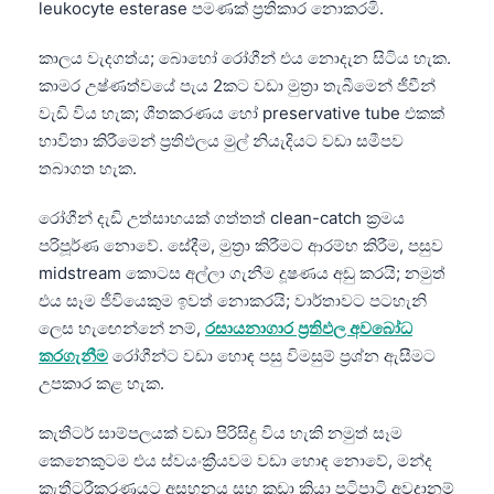
leukocyte esterase පමණක් ප්‍රතිකාර නොකරමි.
日本語
Eesti
කාලය වැදගත්ය; බොහෝ රෝගීන් එය නොදැන සිටිය හැක.
Azərbaycan dili
කාමර උෂ්ණත්වයේ පැය 2කට වඩා මුත්‍රා තැබීමෙන් ජීවීන්
වැඩි විය හැක; ශීතකරණය හෝ preservative tube එකක්
Bosanski
භාවිතා කිරීමෙන් ප්‍රතිඵලය මුල් නියැදියට වඩා සමීපව
Svenska
තබාගත හැක.
Српски језик
රෝගීන් දැඩි උත්සාහයක් ගත්තත් clean-catch ක්‍රමය
Íslenska
පරිපූර්ණ නොවේ. සේදීම, මුත්‍රා කිරීමට ආරම්භ කිරීම, පසුව
Հայերեն
midstream කොටස අල්ලා ගැනීම දූෂණය අඩු කරයි; නමුත්
එය සෑම ජීවියෙකුම ඉවත් නොකරයි; වාර්තාවට පටහැනි
Bahasa Indonesia
ලෙස හැඟෙන්නේ නම්,
රසායනාගාර ප්‍රතිඵල අවබෝධ
हिन्दी
කරගැනීම
රෝගීන්ට වඩා හොඳ පසු විමසුම් ප්‍රශ්න ඇසීමට
Nederlands
උපකාර කළ හැක.
Dansk
කැතීටර් සාම්පලයක් වඩා පිරිසිදු විය හැකි නමුත් සෑම
Български
කෙනෙකුටම එය ස්වයංක්‍රීයවම වඩා හොඳ නොවේ, මන්ද
فارسی
කැතීටරීකරණයට අසහනය සහ කුඩා ක්‍රියා පටිපාටි අවදානම්