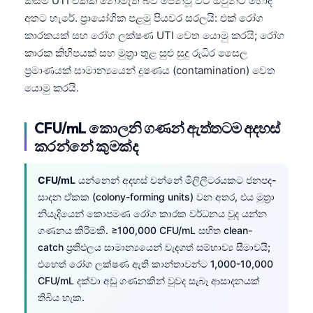
කිසිම UTI එකක් නොමැති බව පෙන්වූ විට ඔවුන්ට හොඳ
අතට හැරේ. ප්‍රායෝගික පළමු පියවර සරලයි: එක් රෝග
කාරකයක් සහ රෝග ලක්ෂණ UTI වෙත යොමු කරයි; රෝග
කාරක කිහිපයක් සහ මුත්‍රා තුළ සුළු සුදු රුධිර සෛල
ප්‍රමාණයක් සාමාන්‍යයෙන් දූෂණය (contamination) වෙත
යොමු කරයි.
CFU/mL කොලනි ගණන් ඇත්තටම අදහස්
කරන්නේ කුමක්ද
CFU/mL
යන්නෙන් අදහස් වන්නේ මිලිලීටරයකට ජනපද-
සාදන ඒකක (colony-forming units) වන අතර, එය මුත්‍රා
නියැදියෙන් කොපමණ රෝග කාරක වර්ධනය වූද යන්න
ගණනය කිරීමකි. ≥100,000 CFU/mL සහිත clean-
catch ප්‍රතිඵලය සාමාන්‍යයෙන් වැදගත් සම්භාව්‍ය සීමාවයි;
එහෙත් රෝග ලක්ෂණ ඇති කාන්තාවන්ට 1,000-10,000
CFU/mL දක්වා අඩු ගණනකින් වුවද සැබෑ ආසාදනයක්
තිබිය හැක.