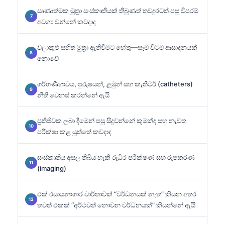
ඍණාත්මක මුත්‍රා සංස්කෘතියක් තිබුණත් තවදුරටත් පසු විපරම්
අවශ්‍ය වන්නේ කවදාද
වලාකුළු සහිත මුත්‍රා ඇතිවීමට හේතු—සෑම විටම ආසාදනයක්
නොවේ
ගර්භණීභාවය, පුරුෂයන්, ළමුන් සහ කැතීටර් (catheters)
නීති වෙනස් කරන්නේ ඇයි
ප්‍රතිජීවක ලබා දීමෙන් පසු සිදුවන්නේ කුමක්ද සහ නැවත
පරීක්ෂා කළ යුත්තේ කවදාද
සංස්කෘතිය අසල තිබිය හැකි රුධිර පරීක්ෂණ සහ රූපකරණ
(imaging)
එක් රසායනාගාර වාර්තාවක් “වර්ධනයක් නැත” කියන අතර
තවත් එකක් “අර්ථවත් නොවන වර්ධනයක්” කියන්නේ ඇයි