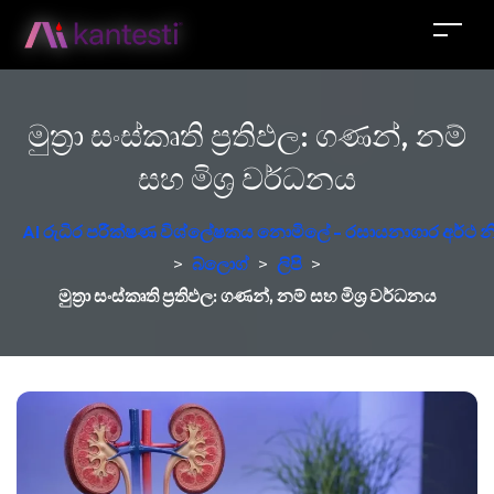
මුත්‍රා සංස්කෘති ප්‍රතිඵල: ගණන්, නම්
සහ මිශ්‍ර වර්ධනය
AI රුධිර පරීක්ෂණ විශ්ලේෂකය නොමිලේ - රසායනාගාර අර්ථ න
>
බ්ලොග්
>
ලිපි
>
මුත්‍රා සංස්කෘති ප්‍රතිඵල: ගණන්, නම් සහ මිශ්‍ර වර්ධනය