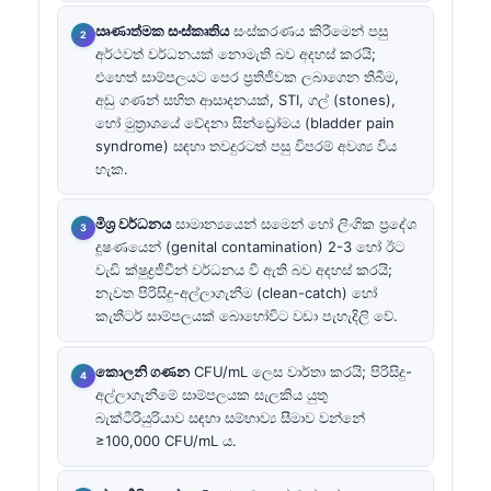
ඍණාත්මක සංස්කෘතිය
සංස්කරණය කිරීමෙන් පසු
අර්ථවත් වර්ධනයක් නොමැති බව අදහස් කරයි;
එහෙත් සාම්පලයට පෙර ප්‍රතිජීවක ලබාගෙන තිබීම,
අඩු ගණන් සහිත ආසාදනයක්, STI, ගල් (stones),
හෝ මුත්‍රාශයේ වේදනා සින්ඩ්‍රෝමය (bladder pain
syndrome) සඳහා තවදුරටත් පසු විපරම් අවශ්‍ය විය
හැක.
මිශ්‍ර වර්ධනය
සාමාන්‍යයෙන් සමෙන් හෝ ලිංගික ප්‍රදේශ
දූෂණයෙන් (genital contamination) 2-3 හෝ ඊට
වැඩි ක්ෂුද්‍රජීවීන් වර්ධනය වී ඇති බව අදහස් කරයි;
නැවත පිරිසිදු-අල්ලාගැනීම (clean-catch) හෝ
කැතීටර් සාම්පලයක් බොහෝවිට වඩා පැහැදිලි වේ.
කොලනි ගණන
CFU/mL ලෙස වාර්තා කරයි; පිරිසිදු-
අල්ලාගැනීමේ සාම්පලයක සැලකිය යුතු
බැක්ටීරියුරියාව සඳහා සම්භාව්‍ය සීමාව වන්නේ
≥100,000 CFU/mL ය.