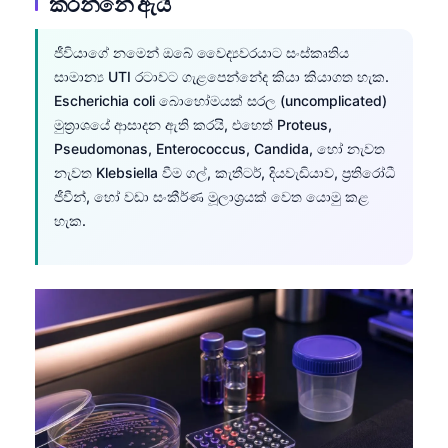
කරන්නේ ඇයි
ජීවියාගේ නමෙන් ඔබේ වෛද්‍යවරයාට සංස්කෘතිය
සාමාන්‍ය UTI රටාවට ගැළපෙන්නේද කියා කියාගත හැක.
Escherichia coli බොහෝමයක් සරල (uncomplicated)
මුත්‍රාශයේ ආසාදන ඇති කරයි, එහෙත් Proteus,
Pseudomonas, Enterococcus, Candida, හෝ නැවත
නැවත Klebsiella වීම ගල්, කැතීටර්, දියවැඩියාව, ප්‍රතිරෝධී
ජීවීන්, හෝ වඩා සංකීර්ණ මූලාශ්‍රයක් වෙත යොමු කළ
හැක.