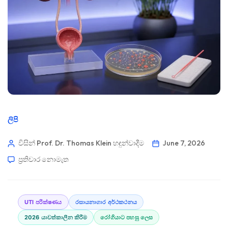
ලිපි
විසින් Prof. Dr. Thomas Klein
හඳුන්වාදීම
June 7, 2026
ප්‍රතිචාර නොමැත
UTI පරීක්ෂණය
රසායනාගාර අර්ථකථනය
2026 යාවත්කාලීන කිරීම
රෝගියාට පහසු ලෙස