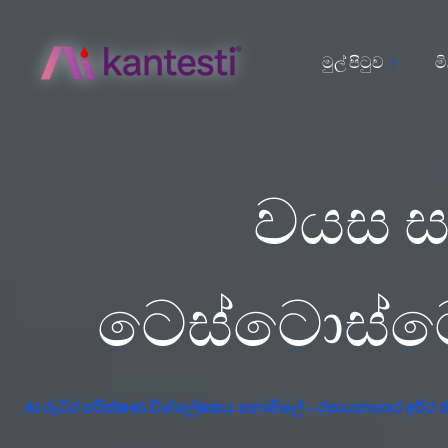
මුල් පිටුව
ම
වයස ස
ටෙස්ටොස්ටෙ
AI රුධිර පරීක්ෂණ විශ්ලේෂකය නොමිලේ - රසායනාගාර අර්ථ න