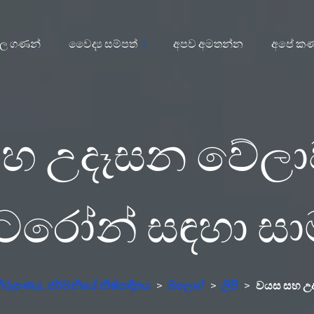
ිල ගණන්
වෛද්‍ය සම්පත්
අපව අමතන්න
අපේ කණ
හ උදෑසන වේලා
රෝන් සඳහා සාම
ිරූපණය, ජර්මනියේ නිෂ්පාදිතය
>
බ්ලොග්
>
ලිපි
>
වයස සහ උද