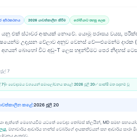
ර අර්ථකථනය
2026 යාවත්කාලීන කිරීම
රෝගියාට පහසු ලෙස
නු එක් ස්ථාවර අංකයක් නොවේ. යොමු පරාසය වයස, පරීක්ෂ
ෂයෙන්ම උදෑසන වේලාව අනුව වෙනස් වේ—එමෙන්ම දාරක (bor
අගයන් බොහෝ විට අඩු-T ලෙස හඳුන්වීමට පෙර නිදහස් ටෙ
රේල් 7
් 7
🩺 වෛද්‍යමය වශයෙන් සමාලෝචනය කළේ:
2026 ජූලි 20
✅ සාක්ෂි මත පදනම් වූ
යාවත්කාලීන කළේ:
2026 ජූලි 20
ියා ඇත්තේ මෙහෙයවීම යටතේ
වෛද්‍ය තෝමස් ක්ලයින්, MD
සමඟ සහයෝ
ඩලය
, මහාචාර්ය ආචාර්ය හාන්ස් වෙබර්ගේ දායකත්වයන් සහ ආචාර්ය සාරා මිච
ෝචනය ඇතුළුව.