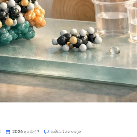
ම
2026 අප්‍රේල් 7
ප්‍රතිචාර නොමැත