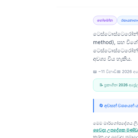
හෝමෝන
රසායනාගා
ටෙස්ටොස්ටෙරෝන් ය
method), සහ විශේ
ටෙස්ටොස්ටෙරෝන් 
අවශ්‍ය විය හැකිය.
📖 ~11 විනාඩි
📅
2026 අප්‍
📝 ප්‍රකාශිත:
2026 අප්‍රේල
🔄 අවසන් වශයෙන් 
මෙම මාර්ගෝපදේශය ල
Norsk bokmål
වෛද්‍ය උපදේශක මණ්
Ślōnskŏ gŏdka
කරන ලද වෛද්‍ය සමාල