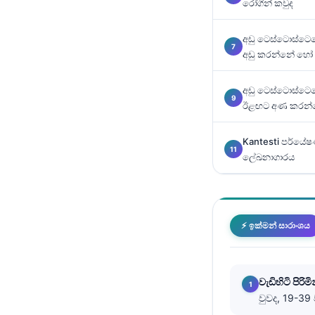
රෝගීන් කවුද
O‘zbekcha
Українська
අඩු ටෙස්ටොස්ටෙර
අඩු කරන්නේ හෝ 
አማርኛ
Kiswahili
අඩු ටෙස්ටොස්ටෙරෝ
ភាសាខ្មែរ
ඊළඟට අණ කරන්න
ဗမာစာ
Kantesti පර්යේෂ
ไทย
ලේඛනාගාරය
Tagalog
Tiếng Việt
Bahasa Melayu
⚡ ඉක්මන් සාරාංශය
മലയാളം
ಕನ್ನಡ
වැඩිහිටි පිර
ગુજરાતી
වුවද, 19-39
தமிழ்