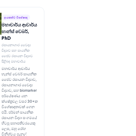
දායකත්ව විශේෂඥ
මහාචාර්ය ආචාර්ය
හාන්ස් වෙබර්,
PhD
රසායනාගාර වෛද්‍ය
විද්‍යාව සහ සායනික
ජෛව රසායන විද්‍යාව
පිළිබඳ මහාචාර්ය
මහාචාර්ය ආචාර්ය
හෑන්ස් වෙබර් සායනික
ජෛව රසායන විද්‍යාව,
රසායනාගාර වෛද්‍ය
විද්‍යාව, සහ biomarker
පර්යේෂණය යන
ක්ෂේත්‍රවල වසර 30+ක
විශේෂඥතාවක් ගෙන
එයි. ජර්මන් සායනික
රසායන විද්‍යා සංගමයේ
හිටපු සභාපතිවරයෙකු
ලෙස, ඔහු රෝග
විනිශ්චය පැනල්