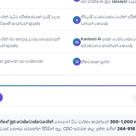
සහ පරීක්ෂණ ක්‍රම (assays) වැ
ෝන් රුධිර පරීක්ෂණයක් වැරදි ලෙස
නිවැරදි ටෙස්ටොස්ටෙරෝන් පරීක
විකෘති කරන්නේ කුමක්ද
වන්නේ කෙසේද
න් බව තහවුරු වූ පසු වෛද්‍යවරුන්
Kantesti AI දාරක ටෙස්ටොස්ටෙර
ේ කුමක්ද
අර්ථකථනය කරන්නේ කෙසේද
ණ ප්‍රකාශන සහ සංස්කාරක
නිතර අසන ප්‍රශ්න
ිමින්ගේ මුළු ටෙස්ටොස්ටෙරෝන්
බොහෝ විට වාර්තා කරන්නේ
300-1,000 
 වයස් සෞඛ්‍ය සම්පන්න පිරිමින් තුළ CDC-සම්මත කළ දත්ත මගින්
264-916