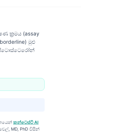
ණ ක්‍රමය (assay
derline) මුළු
ස්ටොස්ටෙරෝන්
ගයෙන්
කන්ටෙස්ටි AI
ෙල්, MD, PhD විසින්