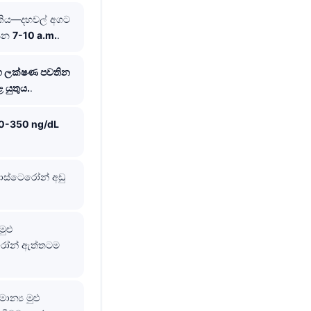
කිය—දහවල් අගට
ෑසන
7-10 a.m.
.
ෝග ලක්ෂණ පවතින
 යුතුය.
.
0-350 ng/dL
ටොස්ටෙරෝන් අඩු
ුළු
ෙරෝන් ඇත්තටම
ාන්‍ය මුළු