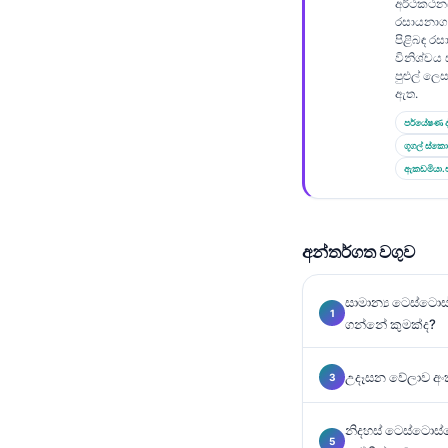
Gàidhlig
අර්ථකථන
රසායනාගාර
Euskara
පිළිබඳ ර
විනිශ්චය
Македонски јазик
පුළුල් ලෙ
ඇත.
Latviešu valoda
පර්යේෂණ ද
Galego
ගූගල් ස්කො
অসমীয়া
ඇකඩමියා.
سنڌي
پښتو
අන්තර්ගත වගුව
Slovenčina
සාමාන්‍ය ටෙස්ටො
ගන්නේ කුමක්ද?
Hrvatski
Suomi
උදෑසන වේලාව අං
Қазақ тілі
Català
නිදහස් ටෙස්ටොස