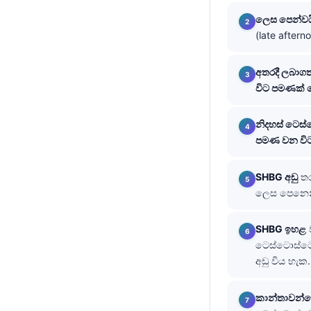
ලෙස පෙන්වය
తెలుగు
(late after
मराठी
اردو
අතරදී ලබාගත
විට පමණක් ය
বাংলা
Shqip
නිදහස් ටෙස
Magyar
පමණ වන විට
Slovenščina
SHBG අඩු
තර
한국어
ලෙස පෙනෙන්
Polski
Lietuvių kalba
SHBG ඉහළ
ටෙස්ටොස්ටෙ
Русский
අඩු විය හැක.
ქართული
Čeština
කාන්තාවන්ග