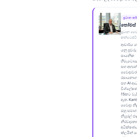
Frysk
Esperanto
ප්‍රධාන කර
තෝමස් 
Беларуская мова
ප්‍රධාන වෛද
Татар теле
කන්ටෙස්ටි
ආචාර්ය ත
Кыргызча
යනු පුවර
සායනික
ئۇيغۇرچە
හීමැටොල
Cebuano
සහ අභ්‍යන
වෛද්‍යවර
Basa Jawa
රසායනාගාර
සහ AI ආධ
ພາສາລາວ
විශ්ලේෂණ
15කට වැඩි
Монгол
ඇත. Kantes
වෛද්‍ය න
Afrikaans
ඔහු සමාග
නියුරල් ජ
العربية المغربية
නිරවද්‍යත
Occitan
අධීක්ෂණය
ක්ලයින්