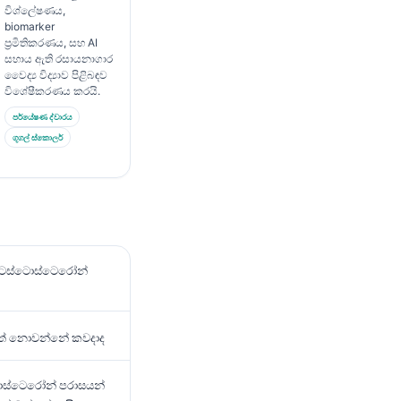
විශ්ලේෂණය,
biomarker
ප්‍රමිතිකරණය, සහ AI
සහාය ඇති රසායනාගාර
වෛද්‍ය විද්‍යාව පිළිබඳව
විශේෂීකරණය කරයි.
පර්යේෂණ ද්වාරය
ගූගල් ස්කොලර්
ඟ ටෙස්ටොස්ටෙරෝන්
ණවත් නොවන්නේ කවදාද
ටොස්ටෙරෝන් පරාසයන්