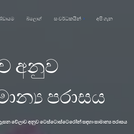
්ඩායම
බ්ලොග්
සංවර්ධකයින්
අපි ගැන
ව අනුව
ාන්‍ය පරාසය
ෑසන වේලාව අනුව ටෙස්ටොස්ටෙරෝන් සඳහා සාමාන්‍ය පරාසය