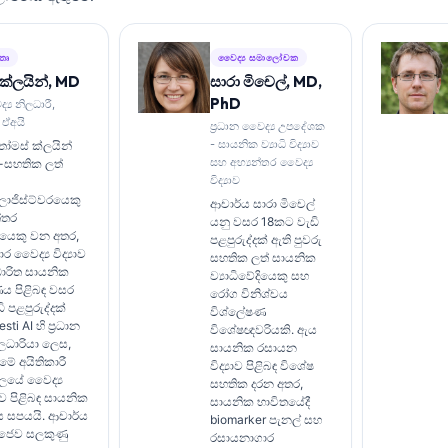
්තෘ
වෛද්‍ය සමාලෝචක
ක්ලයින්, MD
සාරා මිචෙල්, MD,
PhD
්‍ය නිලධාරී,
 ඒඅයි
ප්‍රධාන වෛද්‍ය උපදේශක
- සායනික ව්‍යාධි විද්‍යාව
ෝමස් ක්ලයින්
සහ අභ්‍යන්තර වෛද්‍ය
ු-සහතික ලත්
විද්‍යාව
ොජිස්ට්වරයෙකු
ආචාර්ය සාරා මිචෙල්
්තර
යනු වසර 18කට වැඩි
යෙකු වන අතර,
පළපුරුද්දක් ඇති පුවරු
 වෛද්‍ය විද්‍යාව
සහතික ලත් සායනික
ාරිත සායනික
ව්‍යාධිවේදියෙකු සහ
ය පිළිබඳ වසර
රෝග විනිශ්චය
 පළපුරුද්දක්
විශ්ලේෂණ
ti AI හි ප්‍රධාන
විශේෂඥවරියකි. ඇය
ිලධාරියා ලෙස,
සායනික රසායන
මේ අයිතිකාරී
විද්‍යාව පිළිබඳ විශේෂ
ාලයේ වෛද්‍ය
සහතික දරන අතර,
ාව පිළිබඳ සායනික
සායනික භාවිතයේදී
 සපයයි. ආචාර්ය
biomarker පැනල් සහ
 ජෛව සලකුණු
රසායනාගාර