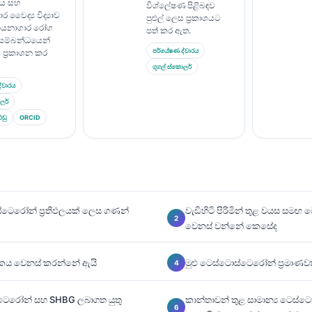
ය සහ
විශ්ලේෂණ පිළිබඳව
 වෛද්‍ය විද්‍යාව
පුළුල් ලෙස ප්‍රකාශයට
සායනාගාර රෝග
පත් කර ඇත.
 සම්බන්ධයෙන්
පර්යේෂණ ද්වාරය
ස ප්‍රකාශන කර
ගූගල් ස්කොලර්
්වාරය
ලර්
එඩු
ORCID
ස්ටෙරෝන් ප්‍රතිඵලයක් ලෙස ගණන්
වැඩිහිටි පිරිමින් තුළ වයස සම
වෙනස් වන්නේ කෙසේද
කය වෙනස් කරන්නේ ඇයි
මුළු ටෙස්ටොස්ටෙරෝන් ප්‍රමා
්ටෙරෝන් සහ SHBG ලබාගත යුතු
කාන්තාවන් තුළ සාමාන්‍ය ටෙස්