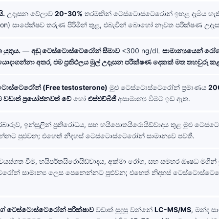
ි.
උදෑසන වේලාව
20-30%
තරමකින් ටෙස්ටොස්ටෙරෝන් ඉහළ දැමිය හැ
noon) සාපේක්ෂව තරුණ පිරිමින් තුළ, එබැවින් බොහෝ නැවත පරීක්ෂණ උද
 යුතුය.
—
අඩු ටෙස්ටොස්ටෙරෝන් සීමාව
<300 ng/dL
සාමාන්‍යයෙන් ර
ොදාගන්නා අතර, එම ප්‍රතිඵලය මුල් උදෑසන පරීක්ෂණ දෙකක් මත තහවුරු කළ
්ටොස්ටෙරෝන් (Free testosterone)
මුළු ටෙස්ටොස්ටෙරෝන් ප්‍රමාණය
20
 වඩාත් ප්‍රයෝජනවත් වේ
හෝ
එස්එච්බීජී
අසාමාන්‍ය වීමට ඉඩ ඇත.
බාරුව, ඉන්සුලින් ප්‍රතිරෝධය, සහ හයිපොතයිරොයිඩ්වාදය තුළ මුළු ටෙස්
නට පුළුවන; එහෙත් නිදහස් ටෙස්ටොස්ටෙරෝන් සාමාන්‍යව පවතී.
වයස්ගත වීම, හයිපර්තයිරොයිඩ්වාදය, අක්මා රෝග, සහ සමහර ඖෂධ මගින් ම
රෝන් සාමාන්‍ය ලෙස පෙනෙන්නට පුළුවන; එහෙත් නිදහස් ටෙස්ටොස්ට
ේ ටෙස්ටොස්ටෙරෝන් පරීක්ෂාව
වඩාත් සුදුසු වන්නේ
LC-MS/MS
, මන්ද සාම