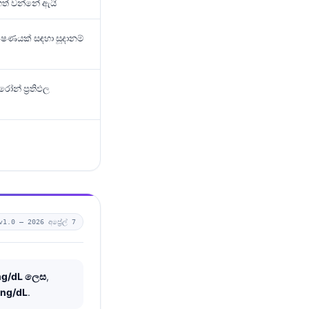
දගත් වන්නේ ඇයි
්ෂණයක් සඳහා සූදානම්
ෝන් ප්‍රතිඵල
v1.0 —
2026 අප්‍රේල් 7
ng/dL ලෙස
,
 ng/dL
.