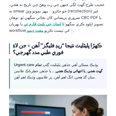
日本語
عجيب طرح گهٽ لڳي جنهن جي رت وهڻ جي تاريخ نه هجي،
ته smear جو جائزو ۽ ٻيهر نمونو وٺڻ (recollection) غير
Eesti
ضروري پريشاني کان بچائي سگهي ٿو. توهان CBC PDF يا
Azərbaycan dili
تصوير اپلوڊ ڪري سگهو ٿا
اسان جي پليٽ فارم تي
يا پهريان
Bosanski
.
workflow کي ٽيسٽ ڪريو
مفت ڊيمو
Svenska
ڪهڙا پليٽليٽ نتيجا “ريڊ فليگز” آهن ۽ جن لاءِ
Српски језик
فوري طبي مدد گهرجي؟
Íslenska
Հայերեն
Urgent care وڌيڪ ممڪن آهي جڏهن پليٽليٽ ڳڻپ
تمام
گهٽ هجي
,
يا انتهائي وڌيڪ هجي
, ، يا جڏهن خطرناڪ علامتن
Bahasa Indonesia
سان گڏ هجي. انگ اهم آهن، پر علامتون وڌيڪ اهم آهن.
हिन्दी
Nederlands
Dansk
Български
فارسی