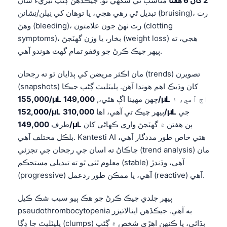
2 کان 6 هفتا
مناسب ٿي سگهي ٿو. جيڪڏهن ڳڻپ تيزيءَ سان
تبديل ٿي رهي هجي، يا توهان کي نِيلن/نِشانن (bruising)، رت
తెలుగు
وهڻ (bleeding)، رت ٺهڻ جون علامتون (clotting
मराठी
symptoms)، بخار، يا وزن گهٽجڻ (weight loss) هجي، ته
اردو
ٻيهر چيڪ ڪرڻ جو وقفو تمام گهٽ هوندو آهي.
বাংলা
مان اڪثر مريضن کي ٻڌايان ٿو ته رجحان (trends) تصويرن
Shqip
(snapshots) کان وڌيڪ اهم هوندا آهن. پليٽليٽ ڳڻپ جيڪا
Magyar
اڄ آهي، ۽
149,000/µL
ڇهن مهينا اڳ هئي،,
155,000/µL
جي
310,000/µL
ٻيهر چيڪ تي آهي، اها
152,000/µL
Slovenščina
ٻن هفتن ۾ گهٽجڻ واري ڪهاڻي کان
149,000/µL
طرف
한국어
بلڪل مختلف آهي. Kantesti AI هتي خاص طور مددگار آهي،
Polski
ڇاڪاڻ ته اسان جي رجحان جي تجزئي (trend analysis) مان
معلوم ٿئي ٿو ته تبديلي مستحڪم (stable) آهي، وڌندڙ
Lietuvių kalba
(progressive) آهي، يا ممڪن طور ردعمل (reactive) آهي.
Русский
ٻيهر جلدي چيڪ ڪرڻ جو هڪ ٻيو سبب شڪ ڪيل
ქართული
pseudothrombocytopenia به آهي. جيڪڏهن اينالائيزر
Čeština
پليٽليٽ جا ڍڳا (clumps) ٻڌائي، يا ڪنهن اهڙي شخص ۾ ڳڻپ