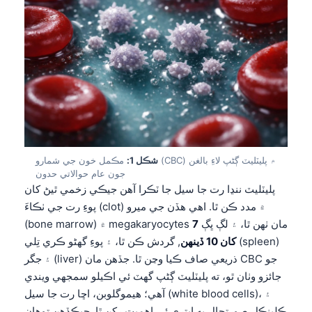
شڪل 1:
مڪمل خون جي شمارو (CBC) ۾ پليٽليٽ ڳڻپ لاءِ بالغن
جون عام حوالاتي حدون
پليٽليٽ ننڍا رت جا سيل جا ٽڪرا آهن جيڪي زخمي ٿيڻ کان
پوءِ رت جي ٺڪاءَ (clot) ۾ مدد ڪن ٿا. اهي هڏن جي ميرو
(bone marrow) ۾ megakaryocytes مان ٺهن ٿا، ۽ لڳ ڀڳ
7
کان 10 ڏينهن
, گردش ڪن ٿا، ۽ پوءِ گهڻو ڪري تِلي (spleen)
۽ جگر (liver) ذريعي صاف ڪيا وڃن ٿا. جڏهن مان CBC جو
جائزو وٺان ٿو، ته پليٽليٽ ڳڻپ گهٽ ئي اڪيلو سمجهي ويندي
آهي؛ هيموگلوبن، اڇا رت جا سيل (white blood cells)، ۽
ڪلينڪل صورتحال به ايتري ئي اهميت رکن ٿا. جيڪڏهن توهان