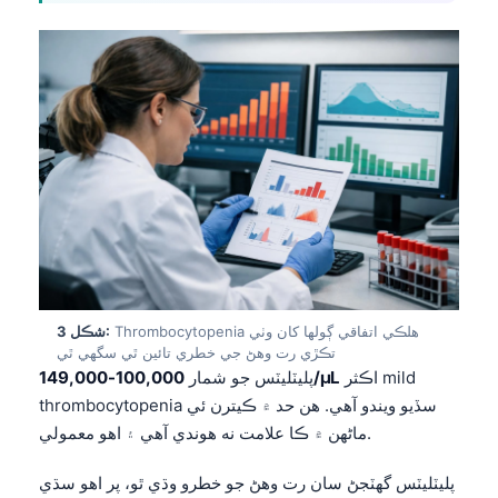
Thrombocytopenia هلڪي اتفاقي ڳولها کان وٺي
شڪل 3:
تڪڙي رت وهڻ جي خطري تائين ٿي سگهي ٿي
اڪثر mild
100,000-149,000/µL
پليٽليٽس جو شمار
thrombocytopenia سڏيو ويندو آهي. هن حد ۾ ڪيترن ئي
ماڻهن ۾ ڪا علامت نه هوندي آهي ۽ اهو معمولي.
پليٽليٽس گهٽجڻ سان رت وهڻ جو خطرو وڌي ٿو، پر اهو سڌي