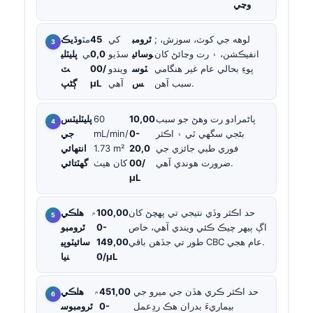
وڃي
; لوهه جي کوٽ، سوزش،
ٿرومب
کي
45
مٿ
وڌيڪ
انفيڪشن، ۽ رت وڃائڻ کان
وسائي
سڏيو
0,0
ي
پليٽلي
پوءِ بحالي عام غير هنگامي
ٽوس
ويندو
00/
ٽ
سبب آهن.
س
آهي
µL
ڳڻپ
پاڻمرادو رت وهڻ جو سبب
10,00
60
پليٽليٽس
بڻجي سگهي ٿي ۽ اڪثر
0-
mL/min/
جي
فوري طبي جائزي جي
20,0
1.73 m²
انتهائي
ضرورت هوندي آهي.
00/
کان هيٺ
گهٽتائي
µL
حد اڪثر وڏي نتيجي تي پهچڻ کان
100,00
۾
هلڪي
اڳ ٻيهر چيڪ ڪئي ويندي آهي، خاص
0-
ٿرومبو
طور تي جڏهن باقي CBC عام هجي.
149,00
سائيٽوپي
0/µL
نيا
حد اڪثر ڪري هڏن جي ميرو جي
451,00
۾
هلڪي
بيماريءَ بدران هڪ ردِعمل
0-
ٿرومبوس