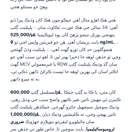
وهڻ جو مسئلو هجي.
هتي هڪ اهڙو مثال آهي جيڪو مون هڪ کان وڌيڪ ڀيرا ڏٺو
آهي: 34 سالن جي هڪ عورت، ٿڪاوٽ سان ۽ پليٽليٽ ڳڻپ
پنهنجي پورٽل نتيجو پڙهڻ کان پوءِ ليوڪيميا
525,000/µL
, ،
9 ng/mL
بابت پريشان آهي. هن جو فيريٽين واپس اچي ٿو
هيموگلوبن حد کان ٿورو گهٽ آهي، ۽ پليٽليٽ وڌڻ گهٽجي
وڃي ٿو جڏهن لوهه جا ذخيرا بهتر ٿين ٿا. اهو ئي سبب آهي جو
گهٽ MCV يا غيرمعمولي RDW سان گڏ وڌيڪ پليٽليٽ ڳڻپ
اڪثر اسان کي پهرين لوهه جا ٽيسٽ ڪرائڻ ڏانهن ڌڪي ٿي،
نه ته ميرو ڏانهن.
, کان مٿي، يا ڪا به ڳڻپ جيڪا
600,000/µL
مسلسل ڳڻپ
ڪيترن ئي مهينن تائين بغير ڪنهن واضح سبب جي وڌيل رهي،
وڌيڪ سوچيل سمجهيل جائزو گهرجي. جيڪڏهن پليٽليٽ ڳڻپ
, تائين پهچي وڃي، ته ڪلينشين وڌيڪ ڌيان
1,000,000/µL
سان مائيلوپرو ليفريٽو نيوپلازم جهڙوڪ
ضروري
ٿرومبوسائيٿيميا
, بابت سوچين ٿا، خاص طور تي جڏهن سر