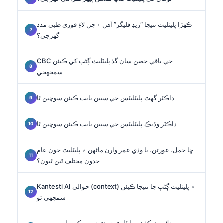
ڪهڙا پليٽليٽ نتيجا “ريڊ فليگز” آهن ۽ جن لاءِ فوري طبي مدد
گهرجي؟
CBC جي باقي حصن سان گڏ پليٽليٽ ڳڻپ کي ڪيئن
سمجهجي
ڊاڪٽر گهٽ پليٽليٽس جي سببن بابت ڪيئن سوچين ٿا
ڊاڪٽر وڌيڪ پليٽليٽس جي سببن بابت ڪيئن سوچين ٿا
ڇا حمل، عورتن، يا وڏي عمر وارن ماڻهن ۾ پليٽليٽ جون عام
حدون مختلف ٿين ٿيون؟
Kantesti AI حوالي (context) ۾ پليٽليٽ ڳڻپ جا نتيجا ڪيئن
سمجهي ٿو
خلاصو: ڪڏهن پليٽليٽ جو نتيجو ممڪن طور بي ضرر