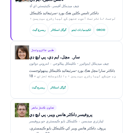
چيف ميڊيڪل آفيسر، ڪينٽيسٽي اي آءِ
ڊاڪٽر ٿامس ڪلين هڪ بورڊ-سرٽيفائيڊ ڪلينڪل
هيماتولوجسٽ ۽ انٽرنسٽ آهي، جنهن کي ليبارٽري ميڊيسن ۽
AI-سهائتا ڪيل ڪلينڪل تجزيي ۾ 15 سالن کان وڌيڪ جو
تجربو آهي. Kantesti AI ۾ چيف ميڊيڪل آفيسر جي حيثيت ۾،
ORCID
اڪيڊميا ڊاٽ ايجو
گوگل اسڪالر
ريسرچ گيٽ
هو ملڪيت واري نيورل نيٽ ورڪ جي طبي درستگي بابت
ڪلينڪل نگراني فراهم ڪري ٿو. ڊاڪٽر ڪلين بائيو مارڪر جي
تشريح ۽ ليبارٽري ڊائگنوسٽڪس بابت ليبارٽري ميڊيسن جي
موضوعن تي وڏي پيماني تي شايع ڪيو آهي.
طبي جائزو وٺندڙ
سارہ مچل، ايم ڊي، پي ايڇ ڊي
چيف ميڊيڪل ايڊوائيزر - ڪلينڪل پيٿالوجي ۽ اندروني دوائون
ڊاڪٽر سارا مچل هڪ بورڊ-سرٽيفائيڊ ڪلينڪل پيتھولوجسٽ
آهن، جن کي ليبارٽري ميڊيسن ۽ ڊائگنوسٽڪ تجزئي ۾ 18
سالن کان وڌيڪ جو تجربو آهي. انهن وٽ ڪلينڪل ڪيمسٽري
۾ خاص سرٽيفڪيشنون آهن ۽ ڪلينڪل مشق ۾ بائيو مارڪر
گوگل اسڪالر
ريسرچ گيٽ
پينلز ۽ ليبارٽري تجزئي بابت ڪيترائي تحقيقي ڪم شايع ڪيا
آهن.
تعاون ڪندڙ ماهر
پروفيسر ڊاڪٽر هانس ويبر، پي ايڇ ڊي
ليبارٽري ميڊيسن ۽ ڪلينڪل بايو ڪيمسٽري جو پروفيسر
پروف. ڊاڪٽر هانس ويبر کي ڪلينڪل بايو ڪيمسٽري،