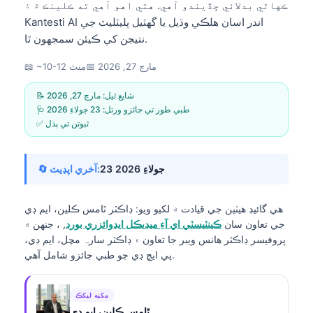
ڪهاڻي بدلائي ڇڏيندو آهي. هتي اهو آهي ته ڪلينڪ ۾ ۽
Kantesti AI اندر اسان هلڪي وڌيل يا گهٽيل پليٽليٽ جي
نتيجن کي ڪيئن سمجهون ٿا.
مارچ 27, 2026
📅
📖 ~10-12 منٽ
📝 شايع ٿيل:
مارچ 27, 2026
🩺 طبي طور تي جائزو ورتل:
23 جولاءِ 2026
✅ ثبوتن تي ٻڌل
23 جولاءِ 2026
🔄 آخري اپڊيٽ:
هي گائيڊ هيٺين جي قيادت ۾ لکيو ويو:
ڊاڪٽر ٿامس ڪلين، ايم ڊي
جي تعاون سان
ڪينٽيسٽي اي آءِ ميڊيڪل ايڊوائزري بورڊ
, ، جنهن ۾
پروفيسر ڊاڪٽر هانس ويبر جا تعاون ۽ ڊاڪٽر سارہ مچل، ايم ڊي،
پي ايڇ ڊي جو طبي جائزو شامل آهي.
مکيه ليکڪ
ٿامس ڪلين، ايم ڊي