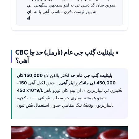
نمونن سان گڏ ڏسي ٿي ته اهو سمجهي سگهجي
ي
ته ٻيهر ٽيسٽ ڪرڻ مناسب آهي يا نه.
اي
آءِ
CBC ۾ پليٽليٽ ڳڻپ جي عام (نارمل) حد ڇا
آهي؟
پليٽليٽ ڳڻپ جي عام حد
اڪثر بالغن لاءِ
150,000 کان
450,000 في مائڪرو ليٽر آهي
, ، جيئن لکيل آهي
150-
ڪيترن ئي ليبارٽرين ۾. ان بينڊ کان ٿورو ٻاهر
450 x10^9/L
نتيجو هميشه بيماري جو مطلب نٿو ٿئي — ۽ ڪجهه
ليبارٽريون وڌيڪ تنگ مقامي حدون استعمال ڪن ٿيون.