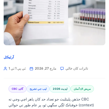
آرٽيڪل
تاثرات کان خالي
مارچ 27, 2026
1 ٽي پي 1 ٽي
مريض لاءِ آسان
2026 اپڊيٽ
ليب جي تشريح
CBC گائيڊ
جڏهن پليٽليٽ جو تعداد حد کان ٻاهر اچي وڃي ته CBC
خوفناڪ لڳي سگهي ٿو، پر عام طور تي حوالي (context)