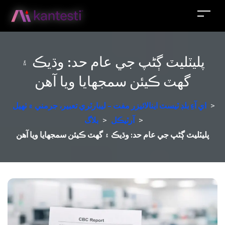
پليٽليٽ ڳڻپ جي عام حد: وڌيڪ ۽
گهٽ ڪيئن سمجهايا ويا آهن
>
اي آءِ بلڊ ٽيسٽ اينالائيزر مفت - ليبارٽري تعبير، جرمني ۾ ٺهيل
>
آرٽيڪل
>
بلاگ
پليٽليٽ ڳڻپ جي عام حد: وڌيڪ ۽ گهٽ ڪيئن سمجهايا ويا آهن