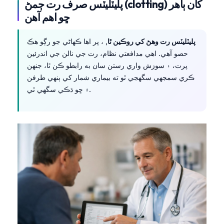
پليٽليٽس صرف رت ڄمڻ (clotting) کان ٻاهر
ڇو اهم آهن
پليٽليٽس رت وهڻ کي روڪين ٿا
, ، پر اها ڪهاڻي جو رڳو هڪ
حصو آهي. اهي مدافعتي نظام، رت جي نالن جي اندرئين
پرت، ۽ سوزش واري رستن سان به رابطو ڪن ٿا، جنهن
ڪري سمجهي سگهجي ٿو ته بيماري شمار کي ٻنهي طرفن
۾ ڇو ڌڪي سگهي ٿي.