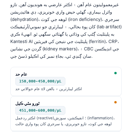
غيرمعموليتون عام آهن ۽ اڪثر عارضي به هونديون آهن. تازو
وائرل بيماري، گهڻي حيض واري خونريزي، ڊي هائيڊريشن
(dehydration)، لوهه جي کوٽ (iron deficiency)، سرجري
کان پوءِ بحالي، ۽ ليبارٽري جو نموني/آرٽيفيڪٽ (lab artifact)
به پليٽليٽ ڳڻپ کي وڌائي يا گهٽائي سگهي ٿو. انهيءَ ڪري
Kantesti AI پليٽليٽ جي نتيجن کي فيريٽين (ferritin)، CRP،
گردن جي نشانين (kidney markers)، ۽ CBC جي انڊيڪسن
سان ڳنڍي ٿي، بجاءِ نمبر کي اڪيلو ڏسڻ جي.
عام حد
150,000-450,000/µL
اڪثر ليبارٽرين ۾ بالغن لاءِ عام حوالاتي حد
ٿورو مٿي ڪيل
451,000-600,000/µL
اڪثر ردعمل (reactive)؛ انفيڪشن، سوزش (inflammation)،
لوهه جي کوٽ، تازو خونريزي، يا سرجري کان پوءِ واري حالت