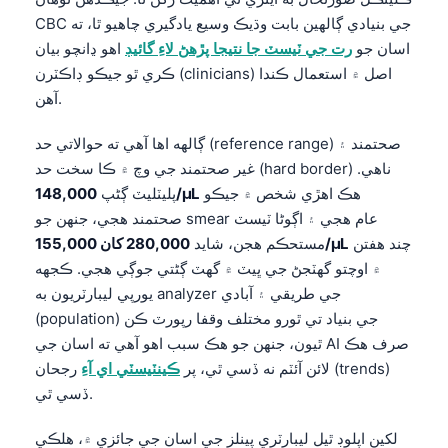
CBC جي بنيادي ڳالهين بابت وڌيڪ وسيع يادگيري چاهيو ٿا، ته
اسان جو
رت جي ٽيسٽ جا نتيجا پڙهڻ لاءِ گائيڊ
اهو ڍانچو بيان
ڪري ٿو جيڪو ڊاڪٽرن (clinicians) اصل ۾ استعمال ڪندا
آهن.
ڳالهه اها آهي ته حوالاتي حد (reference range) صحتمند ۽
غير صحتمند جي وچ ۾ ڪا سخت حد (hard border) ناهي.
هڪ اهڙي شخص ۾ جيڪو
148,000/µL
پليٽليٽ ڳڻپ
صحتمند هجي، جنهن جو smear عام هجي ۽ اڳوڻا ٽيسٽ
چند هفتن
280,000 کان 155,000/µL
مستحڪم هجن، شايد
۾ اوچتو گهٽجڻ جي ڀيٽ ۾ گهٽ ڳڻتي جوڳي هجي. ڪجهه
يورپي ليبارٽريون به analyzer جي طريقي ۽ آبادي
(population) جي بنياد تي ٿورو مختلف وقفا رپورٽ ڪن
ٿيون، جنهن جو هڪ سبب اهو آهي ته اسان جي AI صرف هڪ
لائن آئٽم نه ڏسي ٿي، پر
ڪينٽيسٽي اي آءِ
رجحان (trends)
ڏسي ٿي.
لکين اپلوڊ ٿيل ليبارٽري پينلز جي اسان جي جائزي ۾، هلڪي