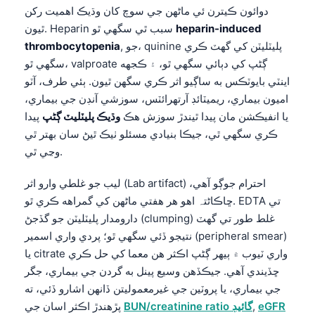
دوائون ڪيترن ئي ماڻهن جي سوچ کان وڌيڪ اهميت رکن
Frysk
heparin-induced
ٿيون. Heparin سبب ٿي سگهي ٿو
Esperanto
, جو، quinine پليٽليٽن کي گهٽ ڪري
thrombocytopenia
Беларуская мова
سگهي ٿو، valproate ڳڻپ کي دٻائي سگهي ٿو، ۽ ڪجهه
اينٽي بايوٽڪس به ساڳيو اثر ڪري سگهن ٿيون. ٻئي طرف، آٽو
Татар теле
اميون بيماري، ريميٽائڊ آرتھرائٽس، سوزشي آنڊن جي بيماري،
Кыргызча
يا انفيڪشن مان پيدا ٿيندڙ سوزش هڪ
وڌيڪ پليٽليٽ ڳڻپ
پيدا
ئۇيغۇرچە
ڪري سگهي ٿي، جيڪا بنيادي مسئلو ٺيڪ ٿيڻ سان بهتر ٿي
وڃي ٿي.
Cebuano
Basa Jawa
ليب جو غلطي وارو اثر (Lab artifact) احترام جوڳو آهي،
ພາສາລາວ
ڇاڪاڻ⁠تہ اهو هر هفتي ماڻهن کي گمراهه ڪري ٿو. EDTA تي
دارومدار پليٽليٽن جو گڏجڻ (clumping) غلط طور تي گهٽ
Монгол
نتيجو ڏئي سگهي ٿو؛ پردي واري اسمير (peripheral smear)
Afrikaans
يا citrate واري ٽيوب ۾ ٻيهر ڳڻپ اڪثر هن معما کي حل ڪري
العربية المغربية
ڇڏيندي آهي. جيڪڏهن وسيع پينل به گردن جي بيماري، جگر
جي بيماري، يا پروٽين جي غيرمعموليتن ڏانهن اشارو ڏئي، ته
Occitan
eGFR
,
BUN/creatinine ratio گائيڊ
پڙهندڙ اڪثر اسان جي