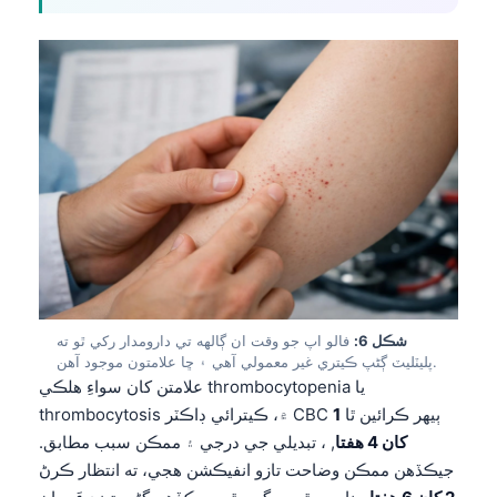
O‘zbekcha
Українська
አማርኛ
Kiswahili
ភាសាខ្មែរ
ဗမာစာ
ไทย
Tagalog
Tiếng Việt
شڪل 6:
فالو اپ جو وقت ان ڳالهه تي دارومدار رکي ٿو ته
Bahasa Melayu
پليٽليٽ ڳڻپ ڪيتري غير معمولي آهي ۽ ڇا علامتون موجود آهن.
മലയാളം
علامتن کان سواءِ هلڪي thrombocytopenia يا
thrombocytosis ۾، ڪيترائي ڊاڪٽر CBC ٻيهر ڪرائين ٿا
1
ಕನ್ನಡ
کان 4 هفتا
, ، تبديلي جي درجي ۽ ممڪن سبب مطابق.
ગુજરાતી
جيڪڏهن ممڪن وضاحت تازو انفيڪشن هجي، ته انتظار ڪرڻ
தமிழ்