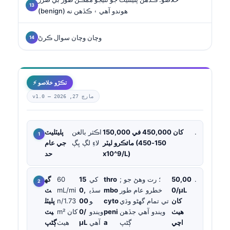
(benign) هوندو آهي ۽ ڪڏهن نه
وچان وچان سوال ڪرڻ
⚡ تڪڙو خلاصو
مارچ 27, 2026
v1.0 —
.
150,000 کان 450,000 في
اڪثر بالغن
پليٽليٽ
مائڪرو ليٽر (150-450
لاءِ لڳ ڀڳ
جي عام
x10^9/L)
حد
.
50,00
; ؛ رت وهڻ جو
thro
کي
15
60
گه
0/µL
خطرو عام طور
mbo
سڏي
0,
mL/mi
ٽ
کان
تي تمام گهڻو وڌي
cyto
و
00
n/1.73
پليٽل
هيٺ
ويندو آهي جڏهن
peni
ويندو
0/
m² کان
يٽ
اچي
ڳڻپ
a
آهي
µL
هيٺ
ڳڻپ