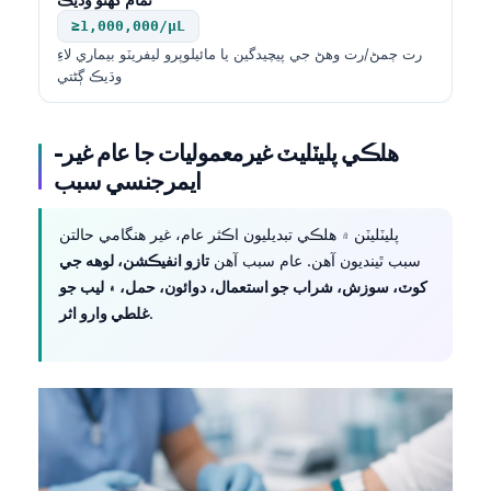
≥1,000,000/µL
رت ڄمڻ/رت وهڻ جي پيچيدگين يا مائيلوپرو ليفريٽو بيماري لاءِ
وڌيڪ ڳڻتي
هلڪي پليٽليٽ غيرمعموليات جا عام غير-
ايمرجنسي سبب
پليٽليٽن ۾ هلڪي تبديليون اڪثر عام، غير هنگامي حالتن
سبب ٿينديون آهن. عام سبب آهن
تازو انفيڪشن، لوهه جي
کوٽ، سوزش، شراب جو استعمال، دوائون، حمل، ۽ ليب جو
.
غلطي وارو اثر