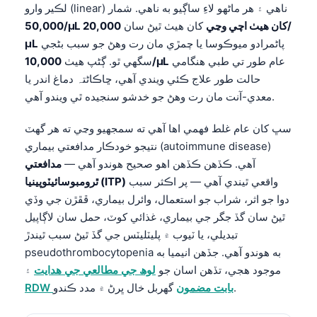
لڪير وارو (linear) ناهي ۽ هر ماڻهو لاءِ ساڳيو به ناهي. شمار
50,000/µL کان هيٺ اچي وڃي
کان هيٺ ٿيڻ سان
20,000/
پاڻمرادو ميوڪوسا يا چمڙي مان رت وهڻ جو سبب بڻجي
µL
عام طور تي طبي هنگامي
10,000/µL
سگهي ٿو. ڳڻپ هيٺ
حالت طور علاج ڪئي ويندي آهي، ڇاڪاڻ⁠تہ دماغ اندر يا
معدي-آنت مان رت وهڻ جو خدشو سنجيده ٿي ويندو آهي.
سڀ کان عام غلط فهمي اها آهي ته سمجهيو وڃي ته هر گهٽ
نتيجو خودڪار مدافعتي بيماري (autoimmune disease)
آهي. ڪڏهن ڪڏهن اهو صحيح هوندو آهي —
مدافعتي
واقعي ٿيندي آهي — پر اڪثر سبب
ٿرومبوسائيٽوپينيا (ITP)
دوا جو اثر، شراب جو استعمال، وائرل بيماري، ڦڦڙن جي وڏي
ٿيڻ سان گڏ جگر جي بيماري، غذائي کوٽ، حمل سان لاڳاپيل
تبديلي، يا ٽيوب ۾ پليٽليٽس جي گڏ ٿيڻ سبب ٿيندڙ
pseudothrombocytopenia به هوندو آهي. جڏهن انيميا به
موجود هجي، تڏهن اسان جو
لوھ جي مطالعي جي ھدايت
۽
گهربل خال ڀرڻ ۾ مدد ڪندو.
RDW بابت مضمون