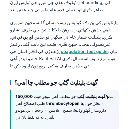
وڌيڪ، هڏن جي ميرو جي 'واپس اُڀرڻ' (rebounding) کي
ظاهر ڪري ٿو. عملي قدم عام طور تي چند هفتن بعد.
پليٽليٽس کي پڻ ڪوئگوليشن ٽيسٽ سان گڏ سمجهڻ ضروري
آهي جڏهن ڪهاڻي رت وهڻ يا ڪلٽ ٿيڻ جي طرف اشارو
ڪري. پليٽليٽ شمار عام ٿي سگهي ٿو جڏهن
اي پي ٽي ٽي
,
غيرمعمولي هجي، جنهن ڪري ڪلٽ ٿيڻ بابت ڳڻتي رکندڙ
. مان
coagulation test guide
پڙهندڙن کي اڪثر اسان جي
فائدو ٿيندو آهي. Kantesti AI اهو وسيع نمونو استعمال ڪري
ٿي جڏهن صارف مڪمل رپورٽون اپلوڊ ڪن ٿا.
گهٽ پليٽليٽ ڳڻپ جو مطلب ڇا آهي؟
.
150,000/µL
گهٽ پليٽليٽ ڳڻپ
جو مطلب آهي نتيجو هيٺ
, ، ۽ تڪڙ جو
thrombocytopenia
طبي اصطلاح آهي
دارومدار گهڻو وڌيڪ سطح، علامتن، ۽ رجحان تي هوندو
آهي، نه ته لفظ پاڻ تي.