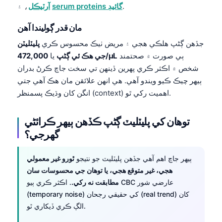
Gàidhlig
.
serum proteins گائيڊ
، ۽
آرٽيڪل
Euskara
مان قدر ڳوليندا آهن
Македонски јазик
جڏهن ڳڻپ هلڪي هجي ۽ مريض ٺيڪ محسوس ڪري
پليٽليٽن
Latviešu valoda
ٻي صورت ۾ صحتمند
472,000/µL
جي هڪ ئي ڳڻپ
يا
Galego
شخص ۾ اڪثر ڪري پهرين ڏينهن تي سخت جاچ ڪرڻ بدران
ٻيهر چيڪ ڪيو ويندو آهي. هي انهن علائقن مان هڪ آهي جتي
অসমীয়া
انگن کان وڌيڪ پسمنظر (context) اهميت رکي ٿو.
සිංහල
پښتو
توهان کي پليٽليٽ ڳڻپ ڪڏهن ٻيهر ڪرائڻي
گهرجي؟
Slovenčina
ٻيهر جاچ اهم آهي جڏهن پليٽليٽ جو نتيجو
ٿورو غير معمولي
Hrvatski
هجي، غير متوقع هجي، يا توهان جي محسوسات سان
Suomi
مطابقت نه رکي.
. اڪثر ڪري ٻيو CBC عارضي شور
(temporary noise) کي حقيقي رجحان (real trend) کان
Қазақ тілі
الڳ ڪري ڏيکاري ٿو.
Català