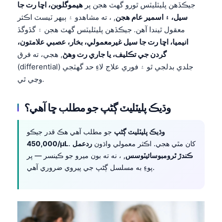
جيڪڏهن پليٽليٽس ٿورو گهٽ هجن پر
هيموگلوبن، اڇا رت جا
سيل، ۽ اسمير عام هجن
, ، ته مشاهدو ۽ ٻيهر ٽيسٽ اڪثر
معقول ٿيندا آهن. جيڪڏهن پليٽليٽس گهٽ هجن ۽ گڏوگڏ
انيميا، اڇا رت جا سيل غيرمعمولي، بخار، عصبي علامتون،
گردن جي تڪليف، يا جاري رت وهڻ
, هجي، ته فرق
(differential) جلدي بدلجي ٿو ۽ فوري علاج لاءِ حد گهٽجي
وڃي ٿي.
وڌيڪ پليٽليٽ ڳڻپ جو مطلب ڇا آهي؟
وڌيڪ پليٽليٽ ڳڻپ
جو مطلب آهي هڪ قدر جيڪو
. کان مٿي هجي. اڪثر معمولي واڌون
ردعمل
450,000/µL
ڪندڙ ٿرومبوسائيٽوسس
, ، نه ته بون ميرو جو ڪينسر — پر
پوءِ به مسلسل ڳڻپ جي پيروي ضروري آهي.