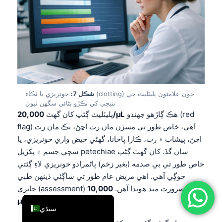
简体中文
Română
Türkçe
Ελληνικά
Português
Español
شڪل 7:
خونريزي يا ٺڪاءَ (clotting) جون علامتون پليٽليٽ جي
نتيجي کي تڪڙو بڻائي سگهن ٿيون
Italiano
هڪ ڳاڙهو جهنڊو (red
20,000/µL
پليٽليٽ ڳڻپ کان گهٽ
flag) آهي، خاص طور تي مسڙن مان رت اچڻ، نڪ مان رت
עִבְרִית
اچڻ، پيشاب ۾ رت، ڪارا پاخانا، گهڻي حيض واري خونريزي، يا
Français
سڄي جسم ۾ پکڙيل petechiae سان گڏ. کان گهٽ ڳڻپ
العربية
خاص طور تي بي صدمه (بغير زخم) پاڻمرادو خونريزي لاءِ ڳڻتي
Deutsch
جوڳي آهي. اهي مريض عام طور تي ساڳئي ڏينهن طبي
جائزي (assessment) جا ضرورت مند هوندا آهن.
10,000/
English
کان گهٽ.
µL
سنڌي