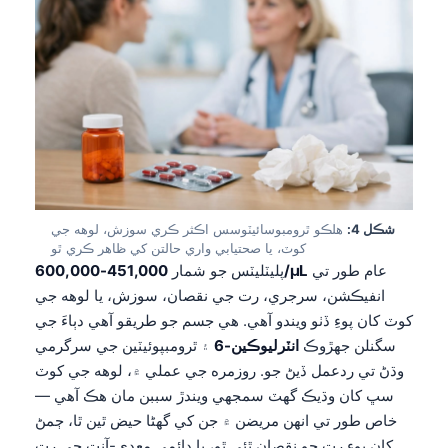
شڪل 4:
هلڪو ٿرومبوسائيٽوسس اڪثر ڪري سوزش، لوهه جي
کوٽ، يا صحتيابي واري حالتن کي ظاهر ڪري ٿو
عام طور تي
451,000-600,000/µL
پليٽليٽس جو شمار
انفيڪشن، سرجري، رت جي نقصان، سوزش، يا لوهه جي
کوٽ کان پوءِ ڏٺو ويندو آهي. هي جسم جو طريقو آهي دٻاءَ جي
سگنلن جهڙوڪ
انٽرليوڪين-6
۽ ٿرومبپوئيٽين جي سرگرمي
وڌڻ تي ردعمل ڏيڻ جو. روزمره جي عملي ۾، لوهه جي کوٽ
سڀ کان وڌيڪ گهٽ سمجهي ويندڙ سببن مان هڪ آهي —
خاص طور تي انهن مريضن ۾ جن کي گهڻا حيض ٿين ٿا، ڄمڻ
کان پوءِ رت جو نقصان ٿئي ٿو، يا دائمي معدي-آنت جي رت