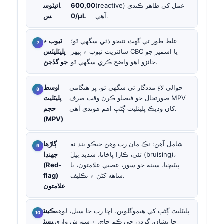
(reactive) عمل کي ظاهر ڪندي
600,00
ائيٽوس
آهي.
0/µL
س
غلط طور تي گهٽ نتيجو ڏئي سگهي ٿو؛
ٽيوب ۾
سائٽريٽ ٽيوب ۾ ٻيهر CBC يا اسمير جو
پليٽليٽس
جائزو اهو واضح ڪري سگهي ٿو.
جو گڏجڻ
حوالي لاءِ مددگار ٿي سگهي ٿو، پر هنگامي
اوسط
صورتحال جو فيصلو ڪرڻ وقت صرف MPV
پليٽليٽ
کان وڌيڪ پليٽليٽ ڳڻپ اهم هوندي آهي.
حجم
(MPV)
شامل آهن: نڪ مان رت وهڻ جيڪو بند نه
ڳاڙها
ٿئي، ڪارا پاخانا، شديد نِيلَ (bruising)،
جھنڊا
پيٽيچيا، سينه جو سور، عصبي علامتون، يا
(Red-
ساهه کڻڻ ۾ تڪليف.
flag)
علامتون
پليٽليٽ ڳڻپ کي هيموگلوبن، اڇا رت جا سيل، لوهه
ڪينٽ
جا نشان، گردن جي ڪم جاچ، ۽ سوزش واري
يسٽ