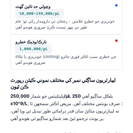
وچولي حد تائين گهٽ
50,000-149,000/µL
خونريزي جو خطرو علامتن ۽ رجحان تي دارومدار رکي ٿو؛ عام
طور تي ٻيهر ٽيسٽ ڪرڻ ضروري هوندو آهي
نازڪ/وڌيڪ خطرو
1,000,000/µL
خونريزي يا ٺڪاءَ (clotting) جي خطري سبب اڪثر فوري جائزو
ضروري هوندو آهي
ليبارٽريون ساڳئي نمبر کي مختلف نموني ڪيئن رپورٽ
ڪن ٿيون
بلڪل ساڳيو آهي
250
250,000/µL
پليٽليٽس جو شمار
; ؛ صرف يونٽس مختلف آهن. مريض اڪثر سمجهن ٿا
x10^9/L
ته ليبارٽريون مٽائڻ سان قدر ڊرامائي طور تبديل ٿي ويا آهن،
پر يونٽ ترجمو ٿيڻ بعد شمارو ساڳيو ئي هوندو آهي.