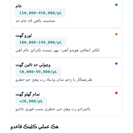
عام
150,000-450,000/µL
صحتمند بالغن لاءِ عام حد
ٿورو گهٽ
100,000-149,000/µL
اڪثر اتفاقي هوندو آهي؛ ٻيهر ٽيسٽ ڪرائڻ عام آهي
وچولي حد تائين گهٽ
50,000-99,000/µL
طريقيڪار يا زخم سان وڌيڪ رت وهڻ جو خطرو
تمام گهڻو گهٽ
<20,000/µL
پاڻمرادو رت وهڻ جي خطري سبب فوري جائزو
هڪ عملي ڪلينڪ قاعدو