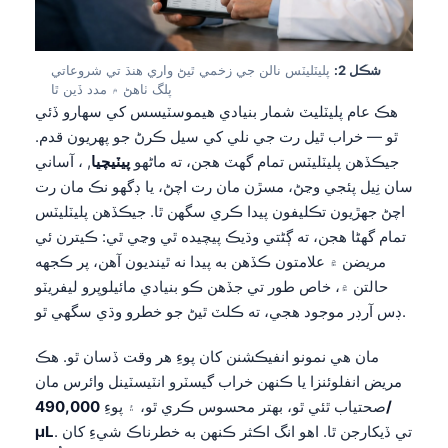
شڪل 2:
پليٽليٽس نالن جي زخمي ٿيڻ واري هنڌ تي شروعاتي
پلگ ٺاهڻ ۾ مدد ڏين ٿا
هڪ عام پليٽليٽ شمار بنيادي هيموسٽيسس کي سهارو ڏئي
ٿو — خراب ٿيل رت جي نلي کي سيل ڪرڻ جو پهريون قدم.
جيڪڏهن پليٽليٽس تمام گهٽ هجن، ته ماڻهو
پيٽيچيا
, ، آساني
سان نِيل پئجي وڃڻ، مسڙن مان رت اچڻ، يا ڊگهو نڪ مان رت
اچڻ جهڙيون تڪليفون پيدا ڪري سگهن ٿا. جيڪڏهن پليٽليٽس
تمام گهڻا هجن، ته ڳڻتي وڌيڪ پيچيده ٿي وڃي ٿي: ڪيترن ئي
مريضن ۾ علامتون ڪڏهن به پيدا نه ٿينديون آهن، پر ڪجهه
حالتن ۾، خاص طور تي جڏهن ڪو بنيادي مائيلوپرو ليفريٽو
ڊس آرڊر موجود هجي، ته ڪلٽ ٿيڻ جو خطرو وڌي سگهي ٿو.
مان هي نمونو انفيڪشنن کان پوءِ هر وقت ڏسان ٿو. هڪ
مريض انفلوئنزا يا ڪنهن خراب گيسٽرو انٽيسٽينل وائرس مان
صحتياب ٿئي ٿو، بهتر محسوس ڪري ٿو، ۽ پوءِ
490,000/
. تي ڏيکارجن ٿا. اهو انگ اڪثر ڪنهن به خطرناڪ شيءِ کان
µL