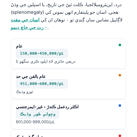
درد، ايريٿروميلالجيا، ڪلٽ ٿيڻ جي تاريخ، يا اسپلين جي وڌڻ
(splenomegaly) هجي. اسان جو پليٽفارم انهن نمونن کي
لاڳاپيل نشانين سان ڳنڍي ٿو ۽ توهان ان کي
اسان جي مفت
.
رت جي جاچ ڊيمو
عام
150,000-450,000/µL
ذريعي جائزي لاءِ اپلوڊ ڪري سگهو ٿا
عام بالغن جي حد
451,000-600,000/µL
ٿورو وڌيڪ
اڪثر ردعمل ڪندڙ ۽ غير-ايمرجنسي
وچولي طور وڌيڪ
601,000-999,000/µL
تمام گهڻو وڌيڪ