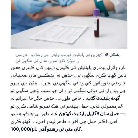
شڪل 5:
ڪيترين ئي پليٽليٽ غيرمعموليتن جي وضاحت عارضي
يا موٽڻ لائق سببن سان ٿي سگهي ٿي
تازو وائرل بيماري پليٽليٽن کي ڪيترن ڏينهن کان ڪيترن هفتن
تائين گهٽ ڪري سگهي ٿي، جڏهن ته انفيڪشن مان صحتيابي
عارضي طور انهن کي وڌائي سگهي ٿي. شراب هڏن جي ميرو
جي پيداوار کي دٻائي سگهي ٿو ۽ ان جو سبب بڻجي سگهي ٿو
گهٽ پليٽليٽ ڳڻپ
, ، خاص طور تي جڏهن جگر جا اينزائم به
غيرمعمولي هجن. حمل پنهنجو ئي هڪ نمونو شامل ڪري ٿو
—
حمل سان لاڳاپيل پليٽليٽ گهٽجڻ
عام طور تي هلڪو هوندو
آهي، اڪثر حمل جي آخر ۾ ظاهر ٿيندو آهي، ۽ گهڻو ڪري
Norsk bokmål
.
100,000/µL کان مٿي ئي رهندو آهي
Ślōnskŏ gŏdka