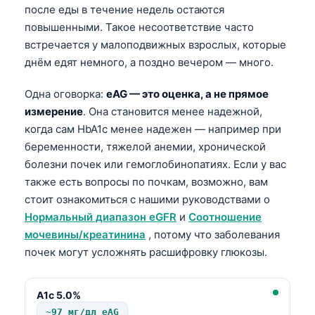
после еды в течение недель остаются
தமிழ்
повышенными. Такое несоответствие часто
తెలుగు
встречается у малоподвижных взрослых, которые
днём едят немного, а поздно вечером — много.
मराठी
اردو
Одна оговорка:
eAG — это оценка, а не прямое
измерение
. Она становится менее надежной,
বাংলা
когда сам HbA1c менее надежен — например при
Shqip
беременности, тяжелой анемии, хронической
Magyar
болезни почек или гемоглобинопатиях. Если у вас
также есть вопросы по почкам, возможно, вам
Slovenščina
стоит ознакомиться с нашими руководствами о
한국어
Нормальный диапазон eGFR
и
Соотношение
Polski
мочевины/креатинина
, потому что заболевания
почек могут усложнять расшифровку глюкозы.
Lietuvių kalba
ქართული
A1c 5.0%
Čeština
~97 мг/дл eAG