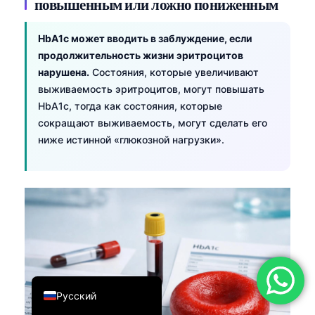
повышенным или ложно пониженным
简体中文
HbA1c может вводить в заблуждение, если
Română
продолжительность жизни эритроцитов
Türkçe
нарушена.
Состояния, которые увеличивают
Ελληνικά
выживаемость эритроцитов, могут повышать
HbA1c, тогда как состояния, которые
Português
сокращают выживаемость, могут сделать его
Español
ниже истинной «глюкозной нагрузки».
Italiano
עִבְרִית
Français
العربية
Deutsch
English
Русский