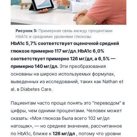
Català
O‘zbekcha
Українська
Рисунок 5:
Примерная связь между процентами
አማርኛ
HbA1c и средними уровнями глюкозы
HbA1c 5,7% соответствует оценочной средней
Kiswahili
глюкозе примерно 117 мг/дл. HbA1c 6,0%
ភាសាខ្មែរ
соответствует примерно 126 мг/дл, а 6,5% —
ဗမာစာ
примерно 140 мг/дл.
Эти преобразования
основаны на широко используемых формулах,
ไทย
выведенных из исследований, таких как Nathan et
Tagalog
al. в Diabetes Care.
Tiếng Việt
Пациентам часто проще понять это "переводом" в
Bahasa Melayu
цифры, чем одними процентами. Человек может
മലയാളം
сказать: «Моя глюкоза была всего 102 мг/дл
натощак», — но среднее значение, рассчитанное
ಕನ್ನಡ
по HbA1c, ближе к
126 мг/дл
, потому что уровни
ગુજરાતી