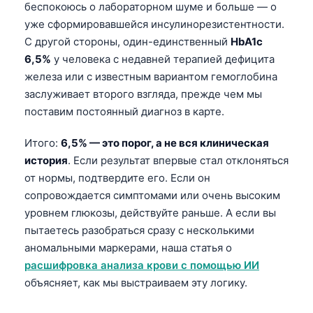
беспокоюсь о лабораторном шуме и больше — о
Frysk
уже сформировавшейся инсулинорезистентности.
Esperanto
С другой стороны, один-единственный
HbA1c
6,5%
у человека с недавней терапией дефицита
Беларуская мова
железа или с известным вариантом гемоглобина
Татар теле
заслуживает второго взгляда, прежде чем мы
Кыргызча
поставим постоянный диагноз в карте.
ئۇيغۇرچە
Итого:
6,5% — это порог, а не вся клиническая
Cebuano
история
. Если результат впервые стал отклоняться
Basa Jawa
от нормы, подтвердите его. Если он
сопровождается симптомами или очень высоким
ພາສາລາວ
уровнем глюкозы, действуйте раньше. А если вы
Монгол
пытаетесь разобраться сразу с несколькими
Afrikaans
аномальными маркерами, наша статья о
расшифровка анализа крови с помощью ИИ
العربية المغربية
объясняет, как мы выстраиваем эту логику.
Occitan