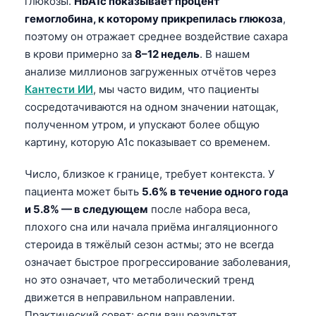
глюкозы.
HbA1c показывает процент
гемоглобина, к которому прикрепилась глюкоза
,
поэтому он отражает среднее воздействие сахара
в крови примерно за
8–12 недель
. В нашем
анализе миллионов загруженных отчётов через
Кантести ИИ
, мы часто видим, что пациенты
сосредотачиваются на одном значении натощак,
полученном утром, и упускают более общую
картину, которую A1c показывает со временем.
Число, близкое к границе, требует контекста. У
пациента может быть
5.6% в течение одного года
и 5.8% — в следующем
после набора веса,
плохого сна или начала приёма ингаляционного
стероида в тяжёлый сезон астмы; это не всегда
означает быстрое прогрессирование заболевания,
но это означает, что метаболический тренд
движется в неправильном направлении.
Практический совет: если ваш результат