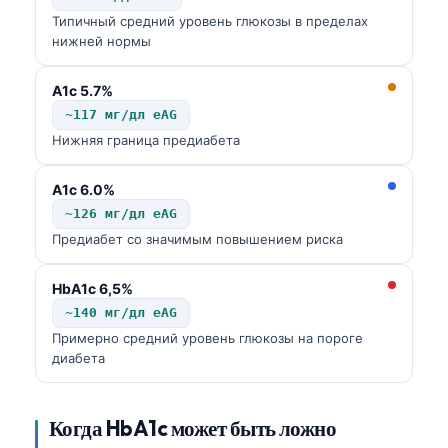
日本語
Типичный средний уровень глюкозы в пределах
нижней нормы
Eesti
Azərbaycan dili
A1c 5.7%
Bosanski
~117 мг/дл eAG
Нижняя граница предиабета
Svenska
Српски језик
A1c 6.0%
Íslenska
~126 мг/дл eAG
Предиабет со значимым повышением риска
Հայերեն
Bahasa Indonesia
HbA1c 6,5%
हिन्दी
~140 мг/дл eAG
Примерно средний уровень глюкозы на пороге
Nederlands
диабета
Dansk
Български
Когда HbA1c может быть ложно
فارسی