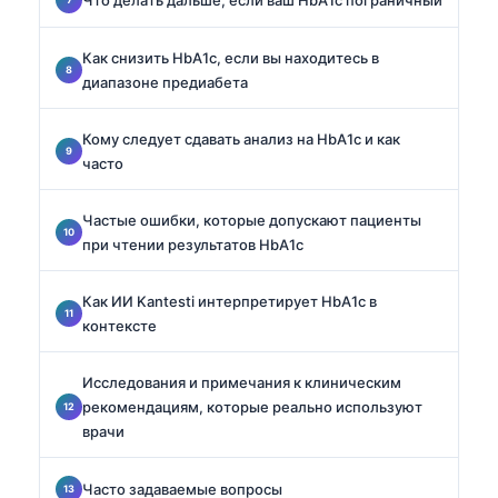
Как снизить HbA1c, если вы находитесь в
диапазоне предиабета
Кому следует сдавать анализ на HbA1c и как
часто
Частые ошибки, которые допускают пациенты
при чтении результатов HbA1c
Как ИИ Kantesti интерпретирует HbA1c в
контексте
Исследования и примечания к клиническим
рекомендациям, которые реально используют
врачи
Часто задаваемые вопросы