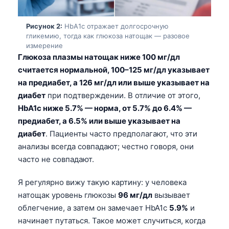
Рисунок 2:
HbA1c отражает долгосрочную
гликемию, тогда как глюкоза натощак — разовое
измерение
Глюкоза плазмы натощак ниже 100 мг/дл
считается нормальной, 100–125 мг/дл указывает
на предиабет, а 126 мг/дл или выше указывает на
диабет
при подтверждении. В отличие от этого,
HbA1c ниже 5.7% — норма, от 5.7% до 6.4% —
предиабет, а 6.5% или выше указывает на
диабет
. Пациенты часто предполагают, что эти
анализы всегда совпадают; честно говоря, они
часто не совпадают.
Я регулярно вижу такую картину: у человека
натощак уровень глюкозы
96 мг/дл
вызывает
облегчение, а затем он замечает HbA1c
5.9%
и
начинает путаться. Такое может случиться, когда