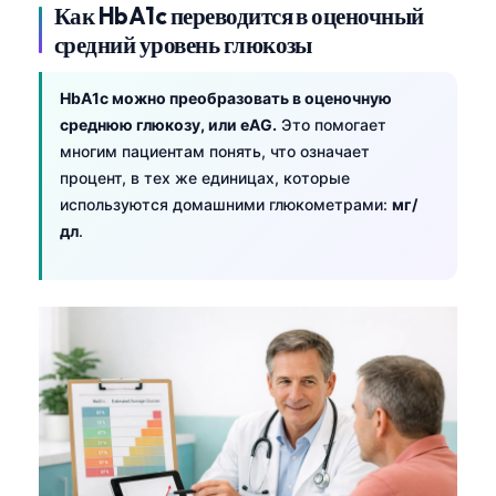
Gàidhlig
Как HbA1c переводится в оценочный
Euskara
средний уровень глюкозы
Македонски јазик
HbA1c можно преобразовать в оценочную
Latviešu valoda
среднюю глюкозу, или eAG.
Это помогает
Galego
многим пациентам понять, что означает
процент, в тех же единицах, которые
অসমীয়া
используются домашними глюкометрами:
мг/
සිංහල
дл
.
سنڌي
پښتو
Slovenčina
Hrvatski
Suomi
Қазақ тілі