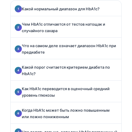
Какой нормальный диапазон для HbA1c?
Чем HbA1c отличается от тестов натощак и
случайного сахара
Что на самом деле означает диапазон HbA1c при
предиабете
Какой порог считается критерием диабета по
HbA1c?
Как HbA1c переводится в оценочный средний
уровень глюкозы
Когда HbA1c может быть ложно повышенным
или ложно пониженным
Что делать дальше, если ваш HbA1c пограничный