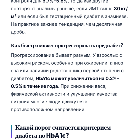
контроля для
5.7%–5.8%
, тогда как другие
повторяют анализы раньше, если ИМТ выше
30 кг/
м²
или если был гестационный диабет в анамнезе.
На практике важнее тенденция, чем десятичная
дробь.
Как быстро может прогрессировать предиабет?
Прогрессирование бывает разным. У взрослых с
высоким риском, особенно при ожирении, апноэ
сна или наличии родственника первой степени с
диабетом,
HbA1c может увеличиться на 0.2%–
0.5% в течение года
. При снижении веса,
физической активности и улучшении качества
питания многие люди движутся в
противоположном направлении.
Какой порог считается критерием
диабета по HbA1c?