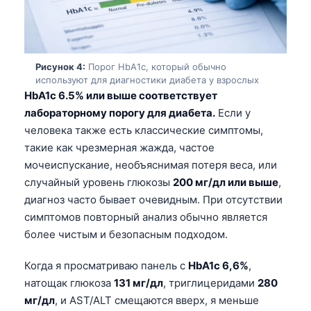
Рисунок 4:
Порог HbA1c, который обычно
используют для диагностики диабета у взрослых
HbA1c 6.5% или выше соответствует
лабораторному порогу для диабета.
Если у
человека также есть классические симптомы,
такие как чрезмерная жажда, частое
мочеиспускание, необъяснимая потеря веса, или
случайный уровень глюкозы
200 мг/дл или выше
,
диагноз часто бывает очевидным. При отсутствии
симптомов повторный анализ обычно является
более чистым и безопасным подходом.
Когда я просматриваю панель с
HbA1c 6,6%
,
Norsk bokmål
натощак глюкоза
131 мг/дл
, триглицеридами
280
мг/дл
, и AST/ALT смещаются вверх, я меньше
Ślōnskŏ gŏdka