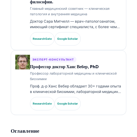
философии.
Главный медицинский советник — клиническая
патология и внутренняя медицина
Доктор Сара Митчелл — врач-патологоанатом,
имеющий сертификат специалиста, с более чем
18-летним опытом в лабораторной медицине и
диагностическом анализе. Она имеет профильные
ResearchGate
Google Scholar
сертификаты по клинической химии и широко
публиковалась по панелям биомаркеров и
лабораторному анализу в клинической практике.
ЭКСПЕРТ-КОНСУЛЬТАНТ
Профессор доктор Ханс Вебер, PhD
Профессор лабораторной медицины и клинической
биохимии
Проф. д-р Ханс Вебер обладает 30+ годами опыта
в клинической биохимии, лабораторной медицине
и исследованиях биомаркеров. Бывший президент
Немецкого общества клинической химии, он
ResearchGate
Google Scholar
специализируется на анализе диагностических
панелей, стандартизации биомаркеров и
лабораторной медицине с поддержкой ИИ.
Оглавление