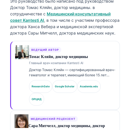
Это руководство было написано под руководством
Доктор Томас Кляйн, доктор медицины.
в
сотрудничестве с
Медицинский консультативный
совет Kantesti AI
, в том числе с участием профессора
доктора Ханса Вебера и медицинской экспертизой
доктора Сары Митчелл, доктора медицинских наук.
ВЕДУЩИЙ АВТОР
Томас Кляйн, доктор медицины
Главный врач компании Kantesti AI
Доктор Томас Кляйн — сертифицированный врач-
гематолог и терапевт, имеющий более 15 лет
опыта в лабораторной медицине и клиническом
анализе с помощью ИИ. В качестве главного
ResearchGate
Google Scholar
Academia.edu
врача (Chief Medical Officer) в Kantesti AI он
осуществляет клинический надзор за
ОРЦИД
медицинской точностью запатентованной
нейронной сети. Доктор Кляйн широко
публиковался по вопросам интерпретации
биомаркеров и лабораторной диагностики по
МЕДИЦИНСКИЙ РЕЦЕНЗЕНТ
темам лабораторной медицины.
Сара Митчелл, доктор медицины, доктор