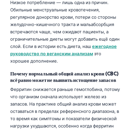
Низкое потребление — лишь одна из причин.
日本語
Обильные менструальные кровотечения,
Eesti
регулярное донорство крови, потери со стороны
Azərbaycan dili
желудочно-кишечного тракта и мальабсорбция
встречаются чаще, чем ожидают пациенты, а
Bosanski
ограничительные диеты могут добавить ещё один
Svenska
слой. Если в истории есть диета, наш
ежегодное
Српски језик
руководство по веганским анализам
это
хорошее дополнение.
Íslenska
Հայերեն
Почему нормальный общий анализ крови (CBC)
всё равно может не выявить истощение запасов
Bahasa Indonesia
Ферритин снижается раньше гемоглобина, потому
हिन्दी
что организм сначала использует железо из
Nederlands
запасов. На практике общий анализ крови может
Dansk
оставаться в пределах референсного диапазона, в
то время как симптомы и показатели физической
Български
нагрузки ухудшаются, особенно когда ферритин
فارسی