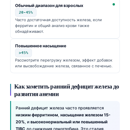
Обычный диапазон для взрослых
Frysk
20-45%
Esperanto
Часто достаточная доступность железа, если
Беларуская мова
ферритин и общий анализ крови также
обнадёживают.
Татар теле
Кыргызча
Повышенное насыщение
>45%
ئۇيغۇرچە
Рассмотрите перегрузку железом, эффект добавок
Cebuano
или высвобождение железа, связанное с печенью.
Basa Jawa
ພາສາລາວ
Как заметить ранний дефицит железа до
Монгол
развития анемии
Afrikaans
Ранний дефицит железа часто проявляется
العربية المغربية
низким ферритином
,
насыщение железом 15-
Occitan
20%
, и
высоконормальный или повышенный
TIBC
до снижения гемоглобина. Это стадия,