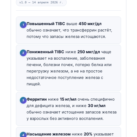
v1.0 —
14 апреля 2026 г.
Повышенный TIBC
выше
450 мкг/дл
обычно означает, что трансферрин растёт,
потому что запасы железа истощаются.
Пониженный TIBC
ниже
250 мкг/дл
чаще
указывает на воспаление, заболевания
печени, болезни почек, потерю белка или
перегрузку железом, а не на простое
недостаточное поступление железа с
пищей.
Ферритин
ниже
15 нг/мл
очень специфично
для дефицита железа, и ниже
30 нг/мл
обычно означает истощение запасов железа
у взрослых без активного воспаления.
Насыщение железом
ниже
20%
указывает