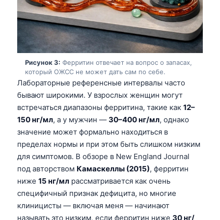
Рисунок 3:
Ферритин отвечает на вопрос о запасах,
который ОЖСС не может дать сам по себе.
Лабораторные референсные интервалы часто
бывают широкими. У взрослых женщин могут
встречаться диапазоны ферритина, такие как
12–
150 нг/мл
, а у мужчин —
30–400 нг/мл
, однако
значение может формально находиться в
пределах нормы и при этом быть слишком низким
для симптомов. В обзоре в New England Journal
под авторством
Камаскеллы (2015)
, ферритин
ниже
15 нг/мл
рассматривается как очень
специфичный признак дефицита, но многие
клиницисты — включая меня — начинают
называть это низким, если ферритин ниже
30 нг/