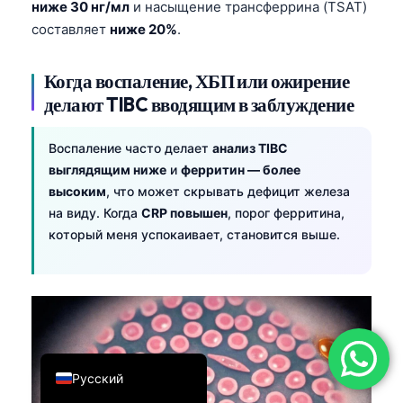
ниже 30 нг/мл
и насыщение трансферрина (TSAT)
简体中文
составляет
ниже 20%
.
Română
Когда воспаление, ХБП или ожирение
Türkçe
делают TIBC вводящим в заблуждение
Ελληνικά
Português
Воспаление часто делает
анализ TIBC
выглядящим ниже
и
ферритин — более
Español
высоким
, что может скрывать дефицит железа
Italiano
на виду. Когда
CRP повышен
, порог ферритина,
עִבְרִית
который меня успокаивает, становится выше.
Français
العربية
Deutsch
English
Русский