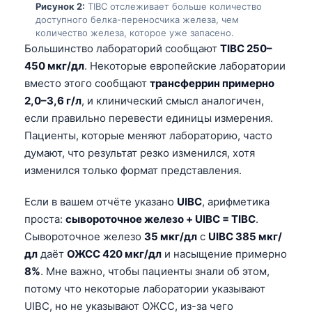
Рисунок 2:
TIBC отслеживает больше количество
доступного белка-переносчика железа, чем
количество железа, которое уже запасено.
Большинство лабораторий сообщают
TIBC 250–
450 мкг/дл
. Некоторые европейские лаборатории
вместо этого сообщают
трансферрин примерно
2,0–3,6 г/л
, и клинический смысл аналогичен,
если правильно перевести единицы измерения.
Пациенты, которые меняют лабораторию, часто
думают, что результат резко изменился, хотя
изменился только формат представления.
Если в вашем отчёте указано
UIBC
, арифметика
проста:
сывороточное железо + UIBC = TIBC
.
Сывороточное железо
35 мкг/дл
с
UIBC 385 мкг/
дл
даёт
ОЖСС 420 мкг/дл
и насыщение примерно
8%
. Мне важно, чтобы пациенты знали об этом,
потому что некоторые лаборатории указывают
UIBC, но не указывают ОЖСС, из-за чего