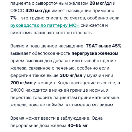
пациента с сывороточным железом
28 мкг/дл
и
ОЖСС
420 мкг/дл
имеет насыщение примерно
7%
—это трудно списать со счетов, особенно если
руководство по паттерну MCH
снижается и
симптомы начинают соответствовать.
Важно и повышенное насыщение.
TSAT выше 45%
вызывает обеспокоенность
перегрузка железом
,
приём высоких доз добавок или высвобождение
железа, связанное с печенью, особенно если
ферритин также выше
300 нг/мл
у мужчин или
200 нг/мл
у женщин. Когда насыщение высокое, а
ОЖСС находится в нижней границе нормы, я
перестаю говорить пациентам принимать больше
железа, пока не поймём, что именно мы видим.
Время может ввести в заблуждение. Одна
пероральная доза железа
40–65 мг