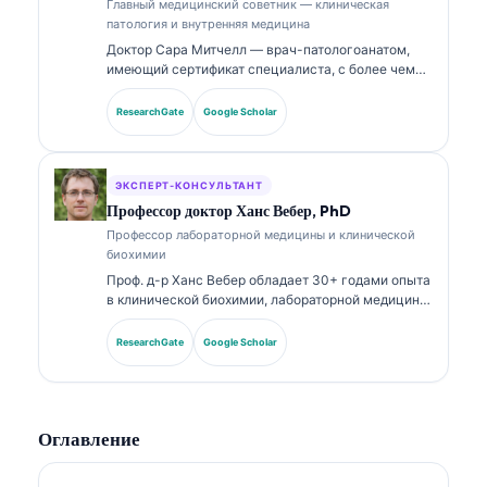
Главный медицинский советник — клиническая
патология и внутренняя медицина
Доктор Сара Митчелл — врач-патологоанатом,
имеющий сертификат специалиста, с более чем
18-летним опытом в лабораторной медицине и
диагностическом анализе. Она имеет профильные
ResearchGate
Google Scholar
сертификаты по клинической химии и широко
публиковалась по панелям биомаркеров и
лабораторному анализу в клинической практике.
ЭКСПЕРТ-КОНСУЛЬТАНТ
Профессор доктор Ханс Вебер, PhD
Профессор лабораторной медицины и клинической
биохимии
Проф. д-р Ханс Вебер обладает 30+ годами опыта
в клинической биохимии, лабораторной медицине
и исследованиях биомаркеров. Бывший президент
Немецкого общества клинической химии, он
ResearchGate
Google Scholar
специализируется на анализе диагностических
панелей, стандартизации биомаркеров и
лабораторной медицине с поддержкой ИИ.
Оглавление