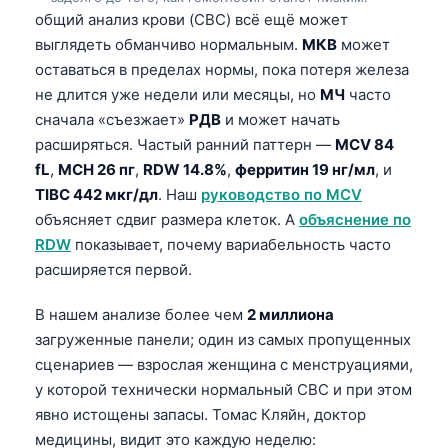
Català
общий анализ крови (CBC) всё ещё может
выглядеть обманчиво нормальным.
МКВ
может
O‘zbekcha
оставаться в пределах нормы, пока потеря железа
Українська
не длится уже недели или месяцы, но
МЧ
часто
አማርኛ
сначала «съезжает»
РДВ
и может начать
расширяться. Частый ранний паттерн —
MCV 84
Kiswahili
fL
,
MCH 26 пг
,
RDW 14.8%
,
ферритин 19 нг/мл
, и
ភាសាខ្មែរ
TIBC 442 мкг/дл
. Наш
руководство по MCV
ဗမာစာ
объясняет сдвиг размера клеток. А
объяснение по
RDW
показывает, почему вариабельность часто
ไทย
расширяется первой.
Tagalog
Tiếng Việt
В нашем анализе более чем
2 миллиона
загруженные панели; один из самых пропущенных
Bahasa Melayu
сценариев — взрослая женщина с менструациями,
മലയാളം
у которой технически нормальный CBC и при этом
ಕನ್ನಡ
явно истощены запасы. Томас Кляйн, доктор
медицины, видит это каждую неделю:
ગુજરાતી