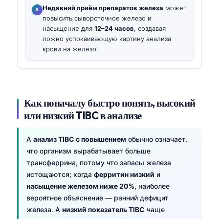
Недавний приём препаратов железа
может
повысить сывороточное железо и
насыщение для
12–24 часов
, создавая
ложно успокаивающую картину анализа
крови на железо.
Как поначалу быстро понять, высокий
или низкий TIBC в анализе
A
анализ TIBC с повышением
обычно означает,
что организм вырабатывает больше
трансферрина, потому что запасы железа
истощаются; когда
ферритин низкий
и
насыщение железом ниже 20%
, наиболее
вероятное объяснение — ранний дефицит
железа. А
низкий показатель TIBC
чаще