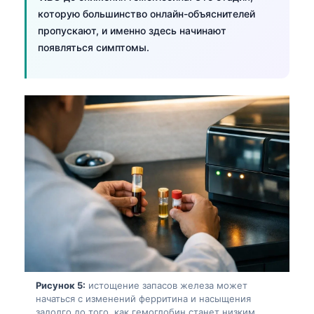
Gàidhlig
которую большинство онлайн-объяснителей
Euskara
пропускают, и именно здесь начинают
Македонски јазик
появляться симптомы.
Latviešu valoda
Galego
অসমীয়া
සිංහල
سنڌي
پښتو
Slovenčina
Hrvatski
Suomi
Рисунок 5:
истощение запасов железа может
начаться с изменений ферритина и насыщения
Қазақ тілі
задолго до того, как гемоглобин станет низким.