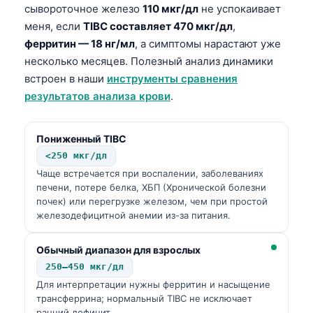
сывороточное железо
110 мкг/дл
не успокаивает
меня, если
TIBC составляет 470 мкг/дл
,
ферритин — 18 нг/мл
, а симптомы нарастают уже
несколько месяцев. Полезный анализ динамики
встроен в наши
инструменты сравнения
результатов анализа крови
.
Пониженный TIBC
<250 мкг/дл
Чаще встречается при воспалении, заболеваниях
печени, потере белка, ХБП (Хронической болезни
почек) или перегрузке железом, чем при простой
железодефицитной анемии из-за питания.
Обычный диапазон для взрослых
250–450 мкг/дл
Для интерпретации нужны ферритин и насыщение
трансферрина; нормальный TIBC не исключает
ранний дефицит.