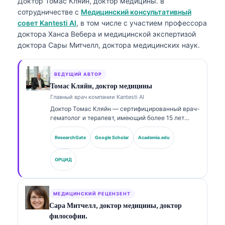
Доктор Томас Кляйн, доктор медицины.
в
сотрудничестве с
Медицинский консультативный
совет Kantesti AI
, в том числе с участием профессора
доктора Ханса Вебера и медицинской экспертизой
доктора Сары Митчелл, доктора медицинских наук.
ВЕДУЩИЙ АВТОР
Томас Кляйн, доктор медицины
Главный врач компании Kantesti AI
Доктор Томас Кляйн — сертифицированный врач-
гематолог и терапевт, имеющий более 15 лет
опыта в лабораторной медицине и клиническом
анализе с помощью ИИ. В качестве главного
ResearchGate
Google Scholar
Academia.edu
врача (Chief Medical Officer) в Kantesti AI он
осуществляет клинический надзор за
ОРЦИД
медицинской точностью запатентованной
нейронной сети. Доктор Кляйн широко
публиковался по вопросам интерпретации
биомаркеров и лабораторной диагностики по
МЕДИЦИНСКИЙ РЕЦЕНЗЕНТ
темам лабораторной медицины.
Сара Митчелл, доктор медицины, доктор
философии.