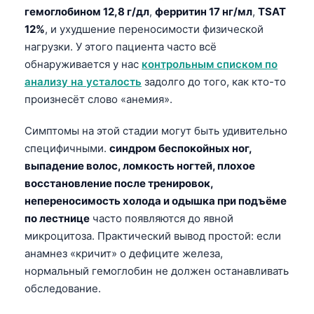
гемоглобином 12,8 г/дл
,
ферритин 17 нг/мл
,
TSAT
தமிழ்
12%
, и ухудшение переносимости физической
తెలుగు
нагрузки. У этого пациента часто всё
обнаруживается у нас
контрольным списком по
मराठी
анализу на усталость
задолго до того, как кто-то
اردو
произнесёт слово «анемия».
বাংলা
Симптомы на этой стадии могут быть удивительно
Shqip
специфичными.
синдром беспокойных ног,
Magyar
выпадение волос, ломкость ногтей, плохое
Slovenščina
восстановление после тренировок,
непереносимость холода и одышка при подъёме
한국어
по лестнице
часто появляются до явной
Polski
микроцитоза. Практический вывод простой: если
Lietuvių kalba
анамнез «кричит» о дефиците железа,
нормальный гемоглобин не должен останавливать
ქართული
обследование.
Čeština