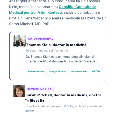
Acest ghid a fost scris sub conducerea lui
Dr. Thomas
Klein, medic
în colaborare cu
Consiliul Consultativ
Medical pentru IA din Kantesti
, inclusiv contribuții ale
Prof. Dr. Hans Weber și o analiză medicală realizată de Dr.
Sarah Mitchell, MD, PhD.
AUTOR PRINCIPAL
Thomas Klein, doctor în medicină
Director medical șef, Kantesti AI
Dr. Thomas Klein este un hematolog clinician și
internist certificat de consiliu, cu peste 15 ani de
experiență în medicina de laborator și analiză clinică
asistată de AI. În calitate de Chief Medical Officer la
ResearchGate
Google Scholar
Academia.edu
ORCID
Kantesti AI, el asigură supravegherea clinică a
acurateței medicale a rețelei neuronale proprietare.
Dr. Klein a publicat pe larg despre interpretarea
biomarkerilor și diagnosticul de laborator în domeniul
REVIZOR MEDICAL
medicinei de laborator.
Sarah Mitchell, doctor în medicină, doctor
în filosofie
Consilier medical principal - Patologie clinică și medicină
internă