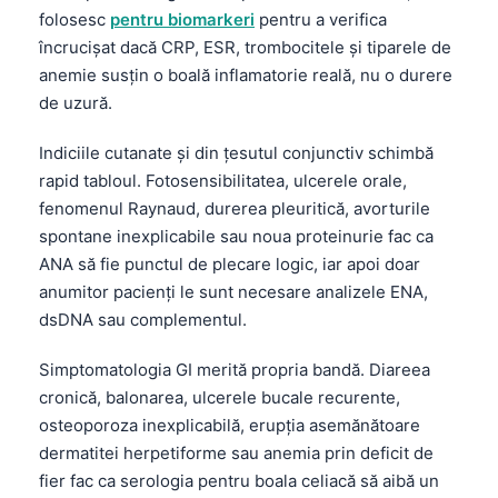
folosesc
pentru biomarkeri
pentru a verifica
încrucișat dacă
CRP
,
ESR
, trombocitele și tiparele de
anemie susțin o boală inflamatorie reală, nu o durere
de uzură.
Indiciile cutanate și din țesutul conjunctiv schimbă
rapid tabloul. Fotosensibilitatea, ulcerele orale,
fenomenul Raynaud, durerea pleuritică, avorturile
spontane inexplicabile sau noua proteinurie fac ca
ANA
să fie punctul de plecare logic, iar apoi doar
anumitor pacienți le sunt necesare analizele
ENA
,
dsDNA
sau complementul.
Simptomatologia GI merită propria bandă. Diareea
cronică, balonarea, ulcerele bucale recurente,
osteoporoza inexplicabilă, erupția asemănătoare
dermatitei herpetiforme sau anemia prin deficit de
fier fac ca serologia pentru boala celiacă să aibă un