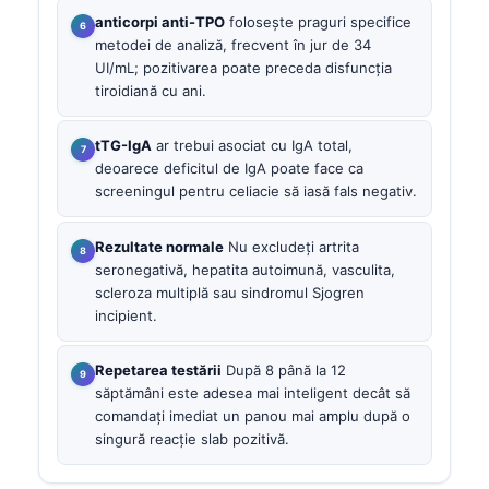
anticorpi anti-TPO
folosește praguri specifice
metodei de analiză, frecvent în jur de 34
UI/mL; pozitivarea poate preceda disfuncția
tiroidiană cu ani.
tTG-IgA
ar trebui asociat cu IgA total,
deoarece deficitul de IgA poate face ca
screeningul pentru celiacie să iasă fals negativ.
Rezultate normale
Nu excludeți artrita
seronegativă, hepatita autoimună, vasculita,
scleroza multiplă sau sindromul Sjogren
incipient.
Repetarea testării
După 8 până la 12
săptămâni este adesea mai inteligent decât să
comandați imediat un panou mai amplu după o
singură reacție slab pozitivă.