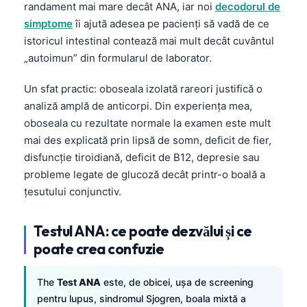
randament mai mare decât
ANA
, iar
noi
decodorul de
simptome
îi ajută adesea pe pacienți să vadă de ce
istoricul intestinal contează mai mult decât cuvântul
„autoimun” din formularul de laborator.
Un sfat practic: oboseala izolată rareori justifică o
analiză amplă de anticorpi. Din experiența mea,
oboseala cu rezultate normale la examen este mult
mai des explicată prin lipsă de somn, deficit de fier,
disfuncție tiroidiană, deficit de
B12
, depresie sau
probleme legate de glucoză decât printr-o boală a
țesutului conjunctiv.
Testul ANA: ce poate dezvălui și ce
poate crea confuzie
The
Test
ANA
este, de obicei, ușa de screening
pentru lupus, sindromul Sjogren, boala mixtă a