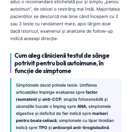
aduc o recomandare etichetată pur și simplu „panou
autoimun”, de obicei o restrâng mai întâi. Majoritatea
pacienților se descurcă mai bine când începem cu 2
sau 3 teste cu randament mare, apoi lărgim doar
dacă istoricul, examenul și analizele de follow-up
indică aceeași direcție.
Cum aleg clinicienii testul de sânge
potrivit pentru boli autoimune, în
funcție de simptome
Simptomele decid primele teste. Umflarea
articulațiilor împinge evaluarea spre
factor
reumatoid
şi
anti-CCP
; erupția fotosensibilă și
ulcerațiile bucale o împing spre
ANA
; simptomele
digestive și deficitul de fier indică spre
markeri
pentru boala celiacă
; simptomele cu tipar tiroidian
indică spre
TPO
şi
anticorpii anti-tiroglobulină
.