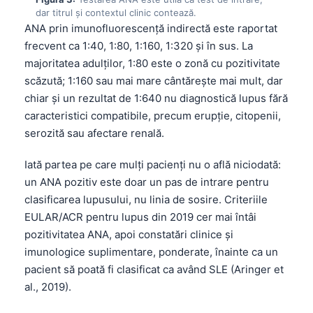
dar titrul și contextul clinic contează.
ANA
prin imunofluorescență indirectă este raportat
frecvent ca 1:40, 1:80, 1:160, 1:320 și în sus. La
majoritatea adulților, 1:80 este o zonă cu pozitivitate
scăzută; 1:160 sau mai mare cântărește mai mult, dar
chiar și un rezultat de 1:640 nu diagnostică lupus fără
caracteristici compatibile, precum erupție, citopenii,
serozită sau afectare renală.
Iată partea pe care mulți pacienți nu o află niciodată:
un
ANA
pozitiv este doar un pas de intrare pentru
clasificarea lupusului, nu linia de sosire. Criteriile
EULAR/ACR pentru lupus din 2019 cer mai întâi
pozitivitatea
ANA
, apoi constatări clinice și
imunologice suplimentare, ponderate, înainte ca un
pacient să poată fi clasificat ca având
SLE
(Aringer et
al., 2019).