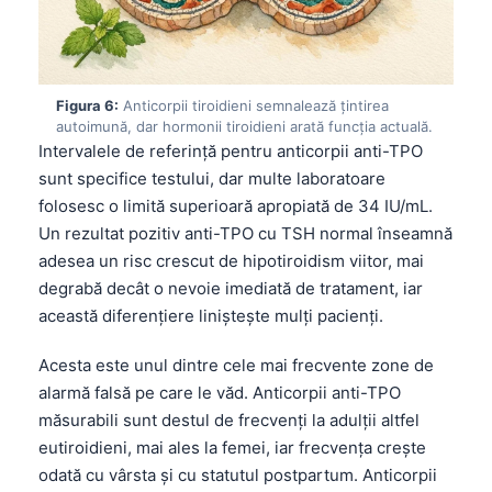
Čeština
日本語
Eesti
Figura 6:
Anticorpii tiroidieni semnalează țintirea
Azərbaycan dili
autoimună, dar hormonii tiroidieni arată funcția actuală.
Intervalele de referință pentru anticorpii anti-TPO
Bosanski
sunt specifice testului, dar multe laboratoare
Svenska
folosesc o limită superioară apropiată de 34 IU/mL.
Српски језик
Un rezultat pozitiv anti-TPO cu TSH normal înseamnă
adesea un risc crescut de hipotiroidism viitor, mai
Íslenska
degrabă decât o nevoie imediată de tratament, iar
Հայերեն
această diferențiere liniștește mulți pacienți.
Bahasa Indonesia
Acesta este unul dintre cele mai frecvente zone de
हिन्दी
alarmă falsă pe care le văd. Anticorpii anti-TPO
Nederlands
măsurabili sunt destul de frecvenți la adulții altfel
Dansk
eutiroidieni, mai ales la femei, iar frecvența crește
odată cu vârsta și cu statutul postpartum. Anticorpii
Български