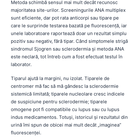
Metoda schimbă sensul mai mult decât recunosc
majoritatea site-urilor. Screeningurile
ANA
multiplex
sunt eficiente, dar pot rata anticorpi sau tipare pe
care le surprinde testarea bazată pe fluorescență, iar
unele laboratoare raportează doar un rezultat simplu
pozitiv sau negativ, fără tipar. Când simptomele strigă
sindromul Sjogren sau sclerodermia și metoda
ANA
este neclară, tot întreb cum a fost efectuat testul în
laborator.
Tiparul ajută la margini, nu izolat. Tiparele de
centromer mă fac să mă gândesc la sclerodermie
sistemică limitată; tiparele nucleolare cresc indicele
de suspiciune pentru sclerodermie; tiparele
omogene pot fi compatibile cu lupus sau cu lupus
indus medicamentos. Totuși, istoricul și rezultatul din
urină îmi spun de obicei mai mult decât „imaginea”
fluorescenței.