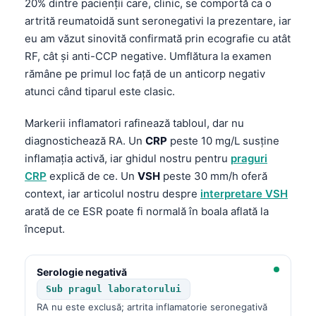
Gàidhlig
20% dintre pacienții care, clinic, se comportă ca o
artrită reumatoidă sunt seronegativi la prezentare, iar
Euskara
eu am văzut sinovită confirmată prin ecografie cu atât
Македонски јазик
RF, cât și anti-CCP negative. Umflătura la examen
Latviešu valoda
rămâne pe primul loc față de un anticorp negativ
atunci când tiparul este clasic.
Galego
অসমীয়া
Markerii inflamatori rafinează tabloul, dar nu
diagnostichează RA. Un
CRP
peste 10 mg/L susține
සිංහල
inflamația activă, iar ghidul nostru pentru
praguri
سنڌي
CRP
explică de ce. Un
VSH
peste 30 mm/h oferă
پښتو
context, iar articolul nostru despre
interpretare VSH
arată de ce ESR poate fi normală în boala aflată la
început.
Slovenčina
Hrvatski
Serologie negativă
Suomi
Sub pragul laboratorului
Қазақ тілі
RA nu este exclusă; artrita inflamatorie seronegativă