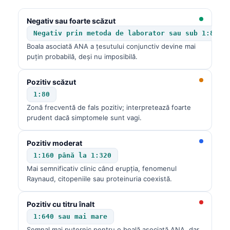
Negativ sau foarte scăzut
Negativ prin metoda de laborator sau sub 1:80
Boala asociată
ANA
a țesutului conjunctiv devine mai
puțin probabilă, deși nu imposibilă.
Pozitiv scăzut
1:80
Zonă frecventă de fals pozitiv; interpretează foarte
prudent dacă simptomele sunt vagi.
Pozitiv moderat
1:160 până la 1:320
Mai semnificativ clinic când erupția, fenomenul
Raynaud, citopeniile sau proteinuria coexistă.
Pozitiv cu titru înalt
1:640 sau mai mare
Semnal mai puternic pentru o boală asociată
ANA
, dar