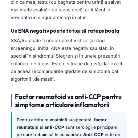
clinica mea, testul cu bagheta pentru urină a salvat
mai multe evaluări de lupus decât ar fi făcut-o
vreodată un singur anticorp în plus.
Un ENA negativ poate totuși să rateze boala
SSA/Ro poate fi uneori pozitiv chiar și când
screeningul inițial ANA este negativ sau slab, în
special în sindromul Sjogren și în unele prezentări
cutanate de lupus. Este o situație de nișă, dar exact
de aceea recomandările ghidate de simptome bat
algoritmii „de masă”.
Factor reumatoid vs anti-CCP pentru
simptome articulare inflamatorii
Pentru artrita reumatoidă suspectată,
factor
reumatoid
şi
anti-CCP
sunt serologiile principale
pe care trebuie să le comandați.
Anti-CCP
este de