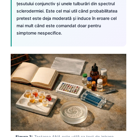
țesutului conjunctiv și unele tulburări din spectrul
sclerodermiei. Este cel mai util când probabilitatea
pretest este deja moderată și induce în eroare cel
mai mult când este comandat doar pentru
simptome nespecifice.
Figura 3:
Testarea
ANA
este utilă ca test de intrare,