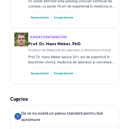
Dr. Sarah Mitchell este patolog clinician certificat de
comisie, cu peste 18 ani de experiență în medicina de
laborator și analiza diagnostică. Deține certificări de
specialitate în chimie clinică și a publicat pe larg
ResearchGate
Google Scholar
despre panouri de biomarkeri și analiza de laborator
în practica clinică.
EXPERT CONTRIBUITOR
Prof. Dr. Hans Weber, PhD
Profesor de Medicină de Laborator și Biochimie Clinică
Prof. Dr. Hans Weber aduce 30+ ani de expertiză în
biochimie clinică, medicina de laborator și cercetarea
biomarkerilor. Fost președinte al Societății Germane
de Chimie Clinică, se specializează în analiza
ResearchGate
Google Scholar
panourilor de diagnostic, standardizarea biomarkerilor
și medicina de laborator asistată de AI.
Cuprins
De ce nu există un panou standard pentru boli
autoimune