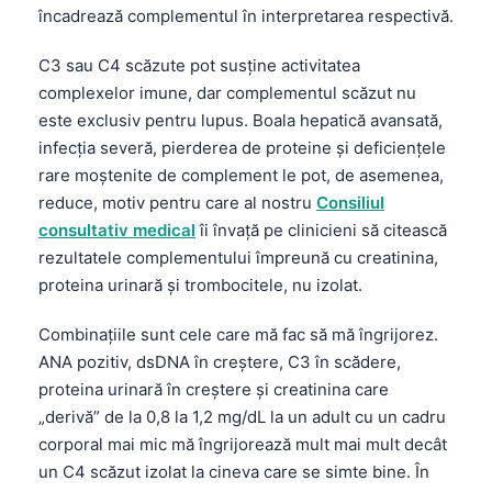
încadrează complementul în interpretarea respectivă.
C3 sau C4 scăzute pot susține activitatea
complexelor imune, dar complementul scăzut nu
este exclusiv pentru lupus. Boala hepatică avansată,
infecția severă, pierderea de proteine și deficiențele
rare moștenite de complement le pot, de asemenea,
reduce, motiv pentru care al nostru
Consiliul
consultativ medical
îi învață pe clinicieni să citească
rezultatele complementului împreună cu creatinina,
proteina urinară și trombocitele, nu izolat.
Combinațiile sunt cele care mă fac să mă îngrijorez.
ANA pozitiv, dsDNA în creștere, C3 în scădere,
proteina urinară în creștere și creatinina care
„derivă” de la 0,8 la 1,2 mg/dL la un adult cu un cadru
corporal mai mic mă îngrijorează mult mai mult decât
un C4 scăzut izolat la cineva care se simte bine. În