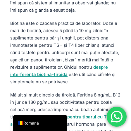
îmi spun că sistemul imunitar a observat glanda; nu
فارسی
îmi spun că glanda a eșuat deja.
简体中文
Biotina este o capcană practică de laborator. Dozele
Türkçe
mari de biotină, adesea 5 până la 10 mg zilnic în
Ελληνικά
suplimente pentru păr și unghii, pot distorsiona
imunotestele pentru TSH și T4 liber chiar și atunci
Português
când testele pentru anticorpi sunt mai puțin afectate,
Español
așa că un panou tiroidian „bizar” merită mai întâi o
Italiano
revizuire a suplimentelor. Ghidul nostru
despre
interferența biotină-tiroidă
este util când cifrele și
עִבְרִית
simptomele nu se potrivesc.
Français
العربية
Mă uit și mult dincolo de tiroidă. Feritina 8 ng/mL, B12
în jur de 180 pg/mL sau pozitivitatea pentru boala
Deutsch
celiacă merg adesea împreună cu boala autoimună
English
tiroidiană, iar
ghidul nostru pentru tiparul cu T3
Română
scăzut
ajută atunci când tiparul hormonal pare