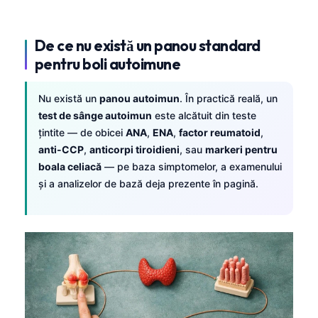
De ce nu există un panou standard
pentru boli autoimune
Nu există un
panou autoimun
. În practică reală, un
test de sânge autoimun
este alcătuit din teste
țintite — de obicei
ANA
,
ENA
,
factor reumatoid
,
anti-CCP
,
anticorpi tiroidieni
, sau
markeri pentru
boala celiacă
— pe baza simptomelor, a examenului
și a analizelor de bază deja prezente în pagină.