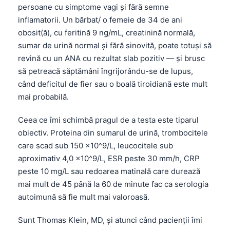
persoane cu simptome vagi și fără semne
inflamatorii. Un bărbat/ o femeie de 34 de ani
obosit(ă), cu feritină 9 ng/mL, creatinină normală,
sumar de urină normal și fără sinovită, poate totuși să
revină cu un ANA cu rezultat slab pozitiv — și brusc
să petreacă săptămâni îngrijorându-se de lupus,
când deficitul de fier sau o boală tiroidiană este mult
mai probabilă.
Ceea ce îmi schimbă pragul de a testa este tiparul
obiectiv. Proteina din sumarul de urină, trombocitele
care scad sub 150 x10^9/L, leucocitele sub
aproximativ 4,0 x10^9/L, ESR peste 30 mm/h, CRP
peste 10 mg/L sau redoarea matinală care durează
mai mult de 45 până la 60 de minute fac ca serologia
autoimună să fie mult mai valoroasă.
Sunt Thomas Klein, MD, și atunci când pacienții îmi