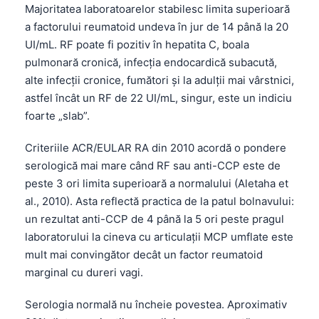
Majoritatea laboratoarelor stabilesc limita superioară
Frysk
a factorului reumatoid undeva în jur de 14 până la 20
Esperanto
UI/mL. RF poate fi pozitiv în hepatita C, boala
Беларуская мова
pulmonară cronică, infecția endocardică subacută,
alte infecții cronice, fumători și la adulții mai vârstnici,
Татар теле
astfel încât un RF de 22 UI/mL, singur, este un indiciu
Кыргызча
foarte „slab”.
ئۇيغۇرچە
Criteriile ACR/EULAR RA din 2010 acordă o pondere
Cebuano
serologică mai mare când RF sau anti-CCP este de
Basa Jawa
peste 3 ori limita superioară a normalului (Aletaha et
al., 2010). Asta reflectă practica de la patul bolnavului:
ພາສາລາວ
un rezultat anti-CCP de 4 până la 5 ori peste pragul
Монгол
laboratorului la cineva cu articulații MCP umflate este
Afrikaans
mult mai convingător decât un factor reumatoid
marginal cu dureri vagi.
العربية المغربية
Occitan
Serologia normală nu încheie povestea. Aproximativ