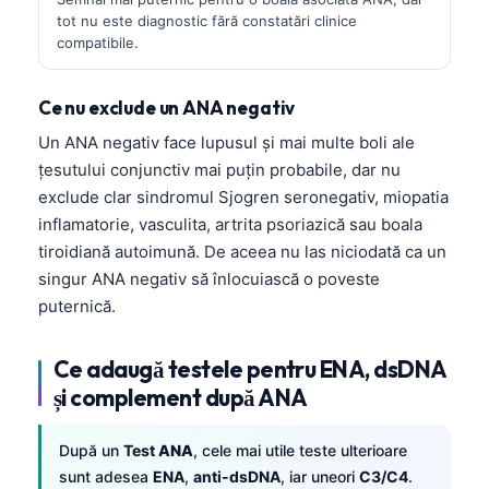
tot nu este diagnostic fără constatări clinice
compatibile.
Ce nu exclude un
ANA
negativ
Un
ANA
negativ face lupusul și mai multe boli ale
țesutului conjunctiv mai puțin probabile, dar nu
exclude clar sindromul Sjogren seronegativ, miopatia
inflamatorie, vasculita, artrita psoriazică sau boala
tiroidiană autoimună. De aceea nu las niciodată ca un
singur
ANA
negativ să înlocuiască o poveste
puternică.
Ce adaugă testele pentru ENA, dsDNA
și complement după ANA
După un
Test
ANA
, cele mai utile teste ulterioare
sunt adesea
ENA
,
anti-dsDNA
, iar uneori
C3/C4
.