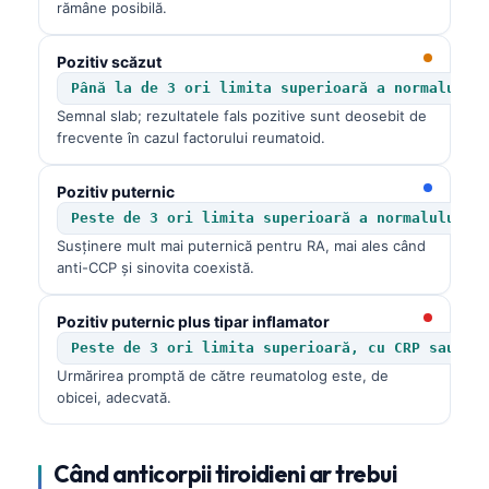
rămâne posibilă.
Català
O‘zbekcha
Pozitiv scăzut
Українська
Până la de 3 ori limita superioară a normalului
Semnal slab; rezultatele fals pozitive sunt deosebit de
አማርኛ
frecvente în cazul factorului reumatoid.
Kiswahili
Pozitiv puternic
ភាសាខ្មែរ
Peste de 3 ori limita superioară a normalului
ဗမာစာ
Susținere mult mai puternică pentru RA, mai ales când
anti-CCP și sinovita coexistă.
ไทย
Tagalog
Pozitiv puternic plus tipar inflamator
Tiếng Việt
Peste de 3 ori limita superioară, cu CRP sau ES
Urmărirea promptă de către reumatolog este, de
Bahasa Melayu
obicei, adecvată.
മലയാളം
ಕನ್ನಡ
Când anticorpii tiroidieni ar trebui
ગુજરાતી