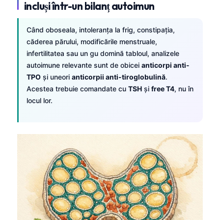
incluși într-un bilanț autoimun
தமிழ்
Când oboseala, intoleranța la frig, constipația,
తెలుగు
căderea părului, modificările menstruale,
मराठी
infertilitatea sau un gu domină tabloul, analizele
اردو
autoimune relevante sunt de obicei
anticorpi anti-
TPO
și uneori
anticorpii anti-tiroglobulină
.
বাংলা
Acestea trebuie comandate cu
TSH
şi
free T4
, nu în
Shqip
locul lor.
Magyar
Slovenščina
한국어
Polski
Lietuvių kalba
Русский
ქართული