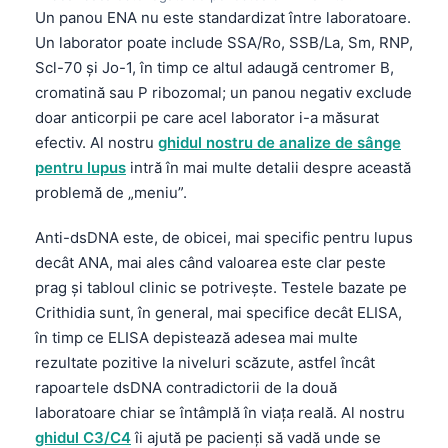
Un panou ENA nu este standardizat între laboratoare.
Un laborator poate include SSA/Ro, SSB/La, Sm, RNP,
Scl-70 și Jo-1, în timp ce altul adaugă centromer B,
cromatină sau P ribozomal; un panou negativ exclude
doar anticorpii pe care acel laborator i-a măsurat
efectiv. Al nostru
ghidul nostru de analize de sânge
pentru lupus
intră în mai multe detalii despre această
problemă de „meniu”.
Anti-dsDNA este, de obicei, mai specific pentru lupus
decât ANA, mai ales când valoarea este clar peste
prag și tabloul clinic se potrivește. Testele bazate pe
Crithidia sunt, în general, mai specifice decât ELISA,
în timp ce ELISA depistează adesea mai multe
rezultate pozitive la niveluri scăzute, astfel încât
rapoartele dsDNA contradictorii de la două
laboratoare chiar se întâmplă în viața reală. Al nostru
ghidul C3/C4
îi ajută pe pacienți să vadă unde se