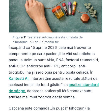
Figura 1:
Testarea autoimună este ghidată de
simptome, nu de un meniu fix.
Începând cu 15 aprilie 2026, cele mai frecvente
componente pe care pacienții le văd sub eticheta
panou autoimun sunt ANA, ENA, factorul reumatoid,
anti-CCP, anticorpii anti-TPO, anticorpii anti-
tiroglobulină și serologia pentru boala celiacă. În
Kantesti AI
, interpretăm aceste rezultate alături de
aceleași indicii de fond găsite în a
analize standard
de sânge
, deoarece anticorpii fără context sunt
adesea mai mult zgomot decât semnal.
Capcana este comanda „în pușcă” (shotgun) la