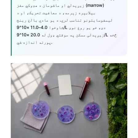
زیږېدلي او ماشومان د هډوکي مغز (marrow)
بېلابېره زېرمه، د معافیت تحریک، او د
لیمفوسایتونو تناسب لري. د یو عادي بالغ رینج
شاوخوا 4.0–11.0 ×10^9/L دی، خو یو روغ نوی
زیږېدلی ممکن په موقتي ډول له 20.0 ×10^9/L څخه
پورته اندازه شي.