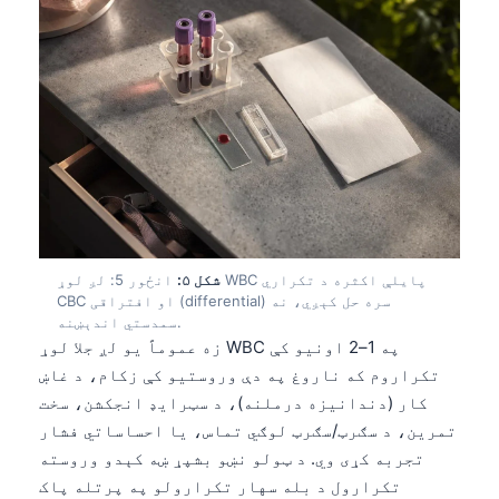
شکل ۵:
انځور 5: لږ لوړ WBC پایلې اکثره د تکراري
CBC او افتراقی (differential) سره حل کېږي، نه
سمدستي اندېښنه.
زه عموماً یو لږ جلا لوړ WBC په 1–2 اونیو کې
تکراروم که ناروغ په دې وروستیو کې زکام، د غاښ
کار (دندانیزه درملنه)، د سټرایډ انجکشن، سخت
تمرین، د سګرټ/سګرټ لوګي تماس، یا احساساتي فشار
تجربه کړی وي. د ټولو نښو بشپړ ښه کېدو وروسته
تکرارول د بله سهار تکرارولو په پرتله پاک