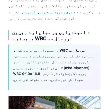
لومړیو کې د سکرینینګ لابراتوارونه پرتله کوئ،
زموږ لارښود د
د نوي زیږېدلي د وینې ازموینې
تشریح
کوي چې ولې وخت د تشریح بدلون راولي.
د امیندوارۍ پر مهال او د زیږون
وروسته د WBC نورمال حد
د WBC نورمال حد
د امیندوارۍ په جریان کې،
زیاتره ځکه لوړېږي چې نیوټروفیلونه د اسټروجن،
کورټیسول او د نورمال معافیتي تطابق تر اغېز
لاندې زیاتېږي. د درېیم درېیمې (third-trimester)
WBC ارزښتونه تر شاوخوا 16.9 ×10^9/L پورې
کېدای شي نورمال وي، که د عفونت نښې نه وي.