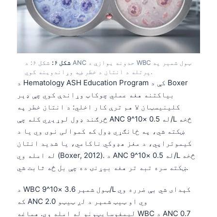
O‘zbekcha
Українська
አማርኛ
Kiswahili
شکل ۶:
شکل ۶: د ANC حدونه یوازې د WBC ټول شمېر په
ភាសាខ្មែរ
پرتله د انتان د خطر ښه وړاندوینه کوي.
د Hematology ASH Education Program کې د Boxer
ဗမာစာ
بیاکتنه هغه عملي چوکاټ وړاندې کوي چې ډېر
ไทย
کلینیسټان لا هم ترې کار اخلي: د انتان خطر په
څرګند ډول لوړېږي کله چې ANC له 0.5 ×10^9/L څخه
Tagalog
ښکته شي، په ځانګړي ډول که کموالی نوی وي یا د
Tiếng Việt
کیموتراپي، د مغز هډوکي ناکامي، یا شدید انتان
Bahasa Melayu
له امله وي (Boxer, 2012). د ANC له 0.5 ×10^9/L څخه
ښکته سره تبه تر هغه بیړنۍ ده چې بل څه ثابت شي.
മലയാളം
ಕನ್ನಡ
د WBC ټول شمېر 3.6 ×10^9/L کېدای شي بې ضرره وي
ગુજરાતી
که ANC 2.0 وي او ټیټ شمېر د لږ ټیټو
لیمفوسایټونو له امله وي. هماغه WBC د ANC 0.7
தமிழ்