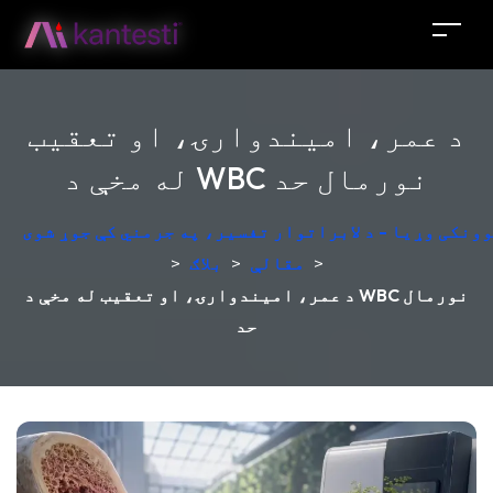
د عمر، امیندوارۍ، او تعقیب
له مخې د WBC نورمال حد
ونکی وړیا - د لابراتوار تفسیر، په جرمني کې جوړ شوی
>
مقالې
>
بلاګ
>
د عمر، امیندوارۍ، او تعقیب له مخې د WBC نورمال
حد