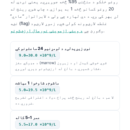
روغو خلکو د منځنۍ 95% څخه جوړېږي، یعنې نږدې له
20 روغو کسانو څخه 1 به یوازې د چاپ شوي رینج له
لږ بهر کې وي. د دې لپاره چې ولې د لابراتوار “عادي”
نښه (flag) غلطه لارښوونه کولی شي، زموږ لارښود
.
وګورئ چې
د وینې ازموینې نورمال ارزښتونو
نوی زیږېدلی، د لومړنیو 24 ساعتونو کې
9.0–30.0 ×10^9/L
د هډوکي مغز (marrow) قوي خوشې کېدل او د زیږون
فشار شمېرې د بالغ له ارزښتونو ډېرې لوړوي.
ماشوم، شاوخوا 1 میاشت
5.0–19.5 ×10^9/L
لا هم د بالغ له رینج څخه پراخ دی؛ د افتراقی تشریح
ضروري ده.
عمر 1–5 کاله
5.5–17.0 ×10^9/L