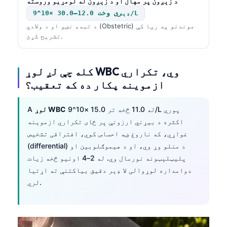
د زېږون پر مهال او د زېږون له لومړیو وروسته
ډېری وخت 12.0–30.0 ×10^9/L
د تبه، نښو او د ولادي (Obstetric) موندنو په رڼا کې
تشریح کړئ.
کله چې لږ لوړ WBC وي، تکراري
ازموینه پکار ده که تعقیب؟
له 11.0 څخه تر 15.0 ×10^9/L پورې
لوړ WBC
A
اکثره د بیړني ارزونې پر ځای تکراري ازموینه
غواړي، که ناروغ ښه احساس کوي، افتراقی تشخیص
(differential) د منلو وړ وي، او د هیموګلوبین او
پلیټلېټونه نورمال وي. له 2–4 اونیو څخه زیات
دوامداره لوړوالی لا ډېر دقیق بیاکتنې ته اړتیا
لري.