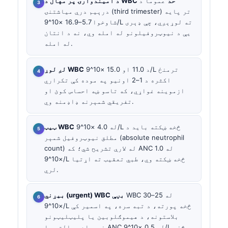
د امیندوارۍ پر مهال د WBC حد
عموماً د
درېیم درې میاشتنۍ (third trimester) تر پایه
شاوخوا 5.7–16.9 ×10^9/L ته لوړېږي، چې ډېری
یې د نیوټروفیلونو له امله وي، نه د انتان
له امله.
د 11.0 او 15.0 ×10^9/L ترمنځ
لږ لوړ WBC
اکثره د 1–2 اونیو په موده کې تکراري
ازموینه غواړي، که تاسو ښه احساس کوئ او
تفریقي شمېرنه ډاډمنه وي.
له 4.0 ×10^9/L څخه ښکته باید د
ټیټ WBC
مطلق نیوټروفیل شمېر (absolute neutrophil
count) له لارې تشریح شي؛ که ANC له 1.0
×10^9/L څخه ښکته وي، طبي تعقیب ته اړتیا
لري.
WBC له 25–30
بیړني (urgent) WBC بڼې
×10^9/L څخه پورته، د تبه سره، په اسمیر کې
بلاستونه، د هیموګلوبین یا پلیټلیټونو
غیرعادي حالت، یا ANC له 0.5 ×10^9/L څخه