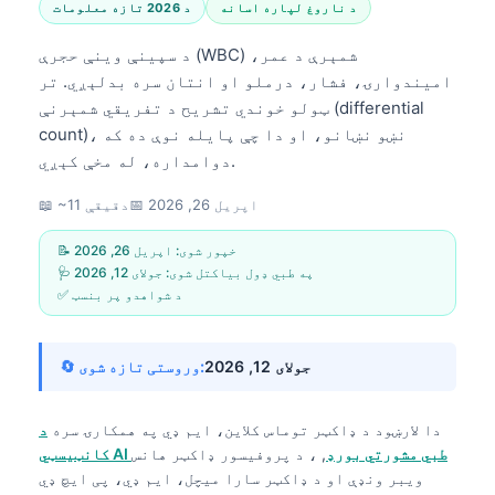
د ناروغ لپاره اسانه
د 2026 تازه معلومات
د سپینې وینې حجرې (WBC) شمېرې د عمر،
امیندوارۍ، فشار، درملو او انتان سره بدلېږي. تر
ټولو خوندي تشریح د تفریقي شمېرنې (differential
count)، نښو نښانو، او دا چې پایله نوې ده که
دوامداره، له مخې کېږي.
اپریل 26, 2026
📅
📖 ~11 دقیقې
📝 خپور شوی:
اپریل 26, 2026
🩺 په طبي ډول بیاکتل شوی:
جولای 12, 2026
✅ د شواهدو پر بنسټ
جولای 12, 2026
🔄 وروستی تازه شوی:
دا لارښود د
ډاکټر توماس کلاین، ایم ډي
په همکارۍ سره
د
کانټیسټي AI طبي مشورتي بورډ
, ، د پروفیسور ډاکټر هانس
ویبر ونډې او د ډاکټر سارا میچل، ایم ډي، پی ایچ ډي