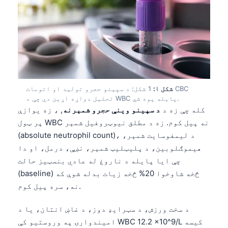
شکل ۱:
1 شکل: د سپینو حجرو تولید او اتومات CBC
تحلیل دواړه اړین دي چې د WBC پایله پوه شي.
کله چې زه د
د سپینو وینې حجرو شمېرنه
, ، زه یوازې
پر ټول WBC نه پیل کوم. زه د مطلق نیوټروفیل شمېر
(absolute neutrophil count)، د لیمفوسایت شمېر،
هیموګلوبین، د پلیټلیټ شمېر، نښې، درمل، او دا
چې ایا پایله د ناروغ له عادي بنسټیز حالت
(baseline) څخه شاوخوا 20% څخه زیات بدله شوې که
نه، سره پیل کوم.
د سخت ورزش، د سټرایډ دوز، د غاښ انتان، یا د
امیندوارۍ په وروستیو کې WBC 12.2 ×10^9/L کیسه