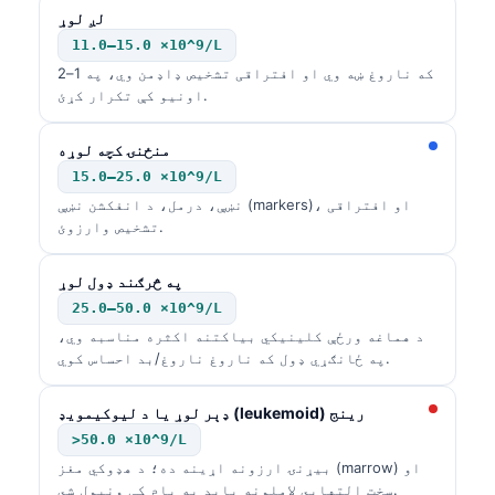
لږ لوړ
Frysk
11.0–15.0 ×10^9/L
Esperanto
که ناروغ ښه وي او افتراقی تشخیص ډاډمن وي، په 1–2
Беларуская мова
اونیو کې تکرار کړئ.
Татар теле
منځنۍ کچه لوړه
Кыргызча
15.0–25.0 ×10^9/L
ئۇيغۇرچە
نښې، درمل، د انفکشن نښې (markers)، او افتراقی
تشخیص وارزوئ.
Cebuano
Basa Jawa
په څرګند ډول لوړ
25.0–50.0 ×10^9/L
ພາສາລາວ
د هماغه ورځې کلینیکي بیاکتنه اکثره مناسبه وي،
Монгол
په ځانګړي ډول که ناروغ ناروغ/بد احساس کوي.
Afrikaans
ډېر لوړ یا د لیوکیمویډ (leukemoid) رینج
العربية المغربية
>50.0 ×10^9/L
Occitan
بیړنۍ ارزونه اړینه ده؛ د هډوکي مغز (marrow) او
سخت التهابي لاملونه باید په پام کې ونیول شي.