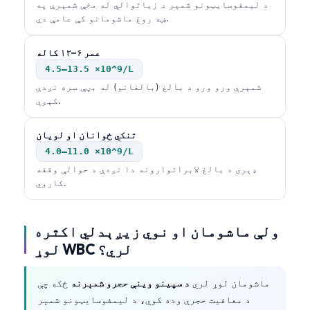
د لیمفوسایټونو شمېر د زیاتوالي له مخې شمېرې په
ښه روغ ماشومانو کې عامې دي.
عمر ۶–۱۲ کاله
4.5–13.5 ×10^9/L
شمېرې ورو ورو د بالغ (بالغانو) له بڼې سره نږدې
کېږي.
تنکي ځوانان او لویان
4.0–11.0 ×10^9/L
ډېری د بالغ لابراتوارونه دا نږدې د حوالې وقفه
کاروي.
ولې ماشومان او نوي زیږېدلي اکثره
لوړ WBC لري؟
ماشومان لوړ لري
د سپینو وینې حجرو شمېرنه
ځکه چې
د معافیت حجرې وده کوي، د لیمفوسایټونو شمېر