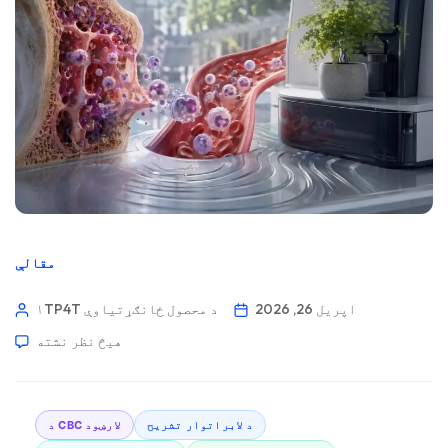
مقالې
اپریل 26, 2026
۱TP4T د محصول ځانګړتیاوې
هیڅ نظر نشته
د لابراتوار تشریح
د CBC لارښود