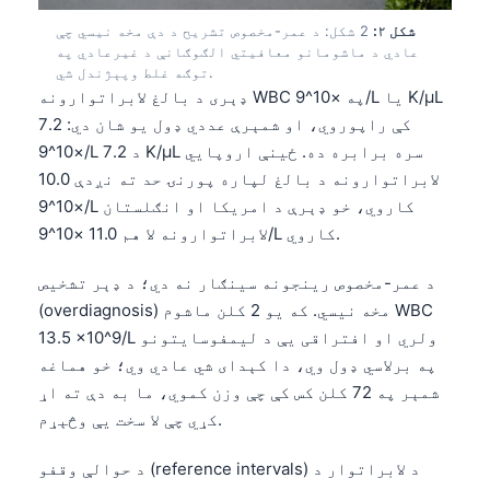
شکل ۲:
2 شکل: د عمر-مخصوص تشریح د دې مخه نیسي چې
عادي د ماشومانو معافیتي الګوګانې د غیرعادي په
توګه غلط وپېژندل شي.
ډېری د بالغ لابراتوارونه WBC په ×10^9/L یا K/µL
کې راپوروي، او شمېرې عددي ډول یو شان دي: 7.2
×10^9/L د 7.2 K/µL سره برابره ده. ځینې اروپایي
لابراتوارونه د بالغ لپاره پورنۍ حد ته نږدې 10.0
×10^9/L کاروي، خو ډېرې د امریکا او انګلستان
لابراتوارونه لا هم 11.0 ×10^9/L کاروي.
د عمر-مخصوص رینجونه سینګار نه دي؛ د ډېر تشخیص
(overdiagnosis) مخه نیسي. که یو 2 کلن ماشوم WBC
13.5 ×10^9/L ولري او افتراقی یې د لیمفوسایتونو
په برلاسي ډول وي، دا کېدای شي عادي وي؛ خو هماغه
شمېر په 72 کلن کس کې چې وزن کموي، ما به دې ته اړ
کړي چې لا سخت یې وڅېړم.
د حوالې وقفو (reference intervals) د لابراتوار د