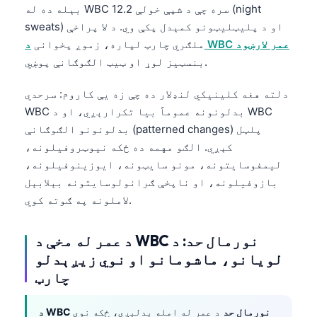
بېله ده له WBC 12.2 سره چې د شپې خولې (night
sweats) او د پلیټلیټونو کمېدل پکې وي. د لا پراخې
د WBC عمر لارښود
ملګري چارټ لپاره، زموږ پخوانی
بنسټیز لوړ او ټیټ الګوګانې پوښي.
دلته هغه کلینیکي لنډلار ده چې زه یې کاروم: سرحدي
WBC بدلونونه عموماً بیا تکرارېږي، او د WBC
بدلونونو الګوګانې (patterned changes) پلټل
کېږي. الګو مهمه ده ځکه نیوټروفیلونه،
لیمفوسایتونه، مونو سایټونه، ایوزینوفیلونه،
بازوفیلونه، او ناپخې ګرانولوسایتونه بېلابېل
لاملونه په ګوته کوي.
د عمر له مخې د WBC نورمال حد: د
لویانو، ماشومانو او نوي زیږېدلو
چارټ
د WBC نورمال حد
د عمر له امله بدلېږي، ځکه نوي