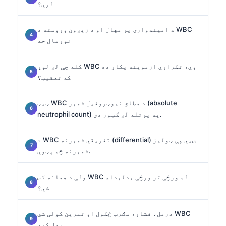
لري؟
د امیندوارۍ پر مهال او د زیږون وروسته د WBC
نورمال حد
کله چې لږ لوړ WBC وي، تکراري ازموینه پکار ده
که تعقیب؟
ټیټ WBC د مطلق نیوټروفیل شمېر (absolute
neutrophil count) په پرتله لږ ګټور دی.
د WBC تفریقي شمېرنه (differential) ښيي چې ټولیز
شمېرنه څه پټوي.
ولې د هماغه کس WBC له ورځې تر ورځې بدلېدای
شي؟
درمل، فشار، سګرټ څکول او تمرین کولی شي WBC
بدل کړي.