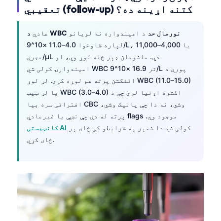
تعقیبي (follow-up) کتنه اړینه ده؟
د WBC نورمال حد
د امیندواره نه لویانو
عادي
لپاره شاوخوا 4.0–11.0 ×10^9/L، یا 4,000–11,000
حجرې/µL دي. ماشومان ډېر ځله لوړ وي، او
امیندوارۍ کولی شي WBC تر 16.9 ×10^9/L پورې د
انفکشن پرته هم لوړه کړي. لږ لوړ WBC (11.0–15.0)
یا لږ ټیټ WBC (3.0–4.0) اکثره اړتیا لري چې د
افتراقی سره بیا CBC وشي، نه دا چې پانیک وشي،
پرته له دې چې نښې یا غیرعادي flags موجود وي.
کولی شي دا شمېر په شرایطو کې ځای پر
کانټیستی AI
ځای کړي.