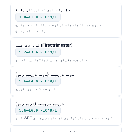
د امیندوارۍ نه لرونکی بالغ
4.0–11.0 ×10^9/L
د ډېری لابراتوارونو لپاره د بالغانو معیاري
پرتله ییزه رینج.
لومړی درېیم (First trimester)
5.7–13.6 ×10^9/L
د نیوټروفیلونو لږ زیاتوالی عام دی.
دویم درېیمه (دوهم درېیم ربع)
5.6–14.8 ×10^9/L
لوړ حد لا هم پراخېږي.
درېیم درېیمه (دریم ربع)
5.6–16.9 ×10^9/L
لوړ WBC کېدای شي فیزیولوژیک وي که ناروغ ښه وي.