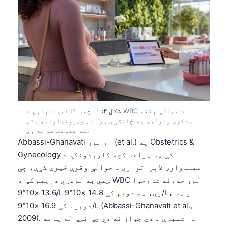
شکل ۴:
انځور ۴: امیندوارۍ د WBC د حوالې وقفو
بدلون راولي، په ځانګړي ډول نیوټروفیلونه، حتی
که عفونت هم نه وي.
Abbassi-Ghanavati او نور (et al.) په Obstetrics &
Gynecology کې په پراخه کچه کارېدونکي د
امیندوارۍ لابراتواري د حوالې وقوې خپرې کړې، چې
ښيي په لومړي درېیم کې د WBC لوړ حدونه شاوخوا
13.6 ×10^9/L وي، په دویم کې 14.8 ×10^9/L، او په
درېیم کې 16.9 ×10^9/L (Abbassi-Ghanavati et al.,
2009). دا شمېرې د دې جواز نه دي چې نښې له پامه