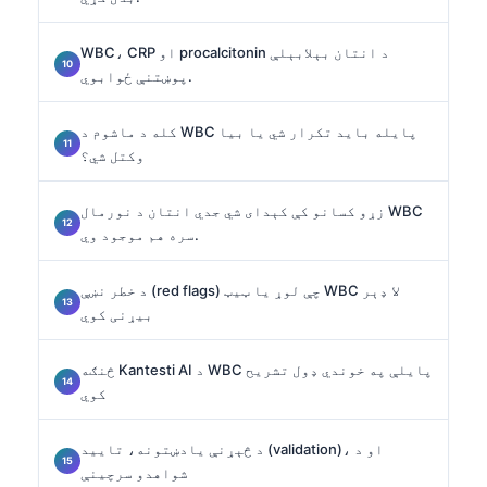
WBC، CRP او procalcitonin د انتان بېلابېلې
پوښتنې ځوابوي.
کله د ماشوم د WBC پایله باید تکرار شي یا بیا
وکتل شي؟
زړو کسانو کې کېدای شي جدي انتان د نورمال WBC
سره هم موجود وي.
د خطر نښې (red flags) چې لوړ یا ټیټ WBC لا ډېر
بیړنی کوي
څنګه Kantesti AI د WBC پایلې په خوندي ډول تشریح
کوي
د څېړنې یادښتونه، تایید (validation)، او د
شواهدو سرچینې