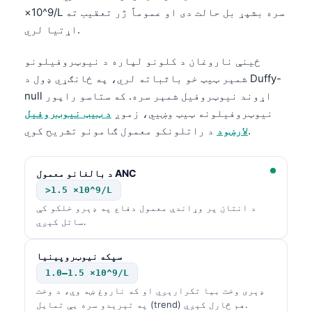
×10^9/L سره بشپړ بل حالت دی او عموماً ژر تعقیب ته
తెలుగు
اړتیا لري.
मराठी
ځینې ناروغان د کلونو لپاره د نیوټروفیلونو
اردو
شمېر ټیټ خو باثباته لري، په ځانګړي ډول د Duffy-
বাংলা
null اړوند نیوټروفیل شمېر سره. که ستاسو راپور
Shqip
نیوټروفیلونه ټیټ وښيي، زموږ
د ټیټ نیوټروفیل
د راتلونکو معمول ګامونو تشریح کوي.
لارښود
Magyar
Slovenščina
د بالغانو معمول ANC
한국어
>1.5 ×10^9/L
Polski
د انتان پر وړاندې معمول دفاع په ډېرو خلکو کې
ساتل کېږي.
Lietuvių kalba
Русский
سپکه نیوټروپینیا
ქართული
1.0–1.5 ×10^9/L
ډېری وخت بیا تکرارېږي او که ناروغ ښه وي، د وخت
Čeština
په تېرېدو سره یې تمایل (trend) هم څارل کېږي.