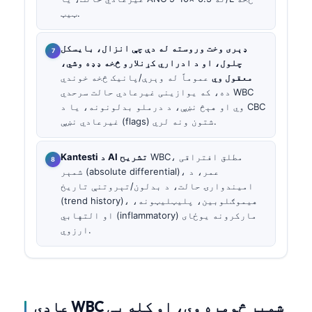
ټیټ.
ډېری وخت وروسته له دې چې انزال، بایسکل
چلول، او د ادراري کړنلارو څخه ډډه وشي،
معقول وي
عموماً له وېرې/پانیک څخه خوندي
ده، که یوازینی غیرعادي حالت سرحدي WBC
وي او هېڅ نښې، د درملو بدلونونه، یا د CBC
غیرعادي نښې (flags) شتون ونه لري.
WBC، مطلق افتراقی
Kantesti د AI تشریح
شمېر (absolute differential)، عمر، د
امیندوارۍ حالت، د بدلون/تېروتنې تاریخ
(trend history)، هیموګلوبین، پلیټلیټونه،
او التهابي (inflammatory) مارکرونه یوځای
ارزوي.
عادي WBC شمېر څومره وي، او کله یې