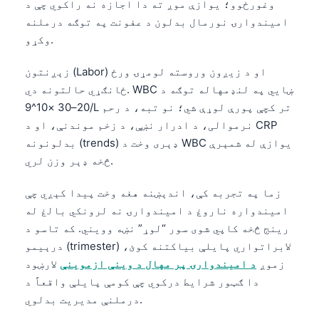
وغورځوو؛ یوازې موږ ته دا اجازه نه راکوي چې د
امیندوارۍ نورمال بدلون د عفونت په توګه درملنه
وکړو.
زېږنتون (Labor) او د زیږون وروسته لومړۍ ورځ
ځانګړي حالتونه دي. WBC ښايي په لنډمهاله توګه د
20–30 ×10^9/L تر کچې پورې لوړې شي؛ نو تبه، د رحم
نرموالی، د ادرار نښې، د زخم موندنې، او د CRP
بدلونونه (trends) ډېری وخت د WBC یوازې له شمېرې
څخه ډېر وزن لري.
زما په تجربه کې، اندېښنه هغه وخت پیدا کېږي چې
امیندواره ناروغ د امیندوارۍ نه لرونکي بالغ له
رینج څخه کاپي شوی سور “لوړ” نښه وویني. که تاسو د
درېیمو (trimester) لابراتواري پایلې بیاکتنه کوئ،
زموږ
د امیندوارۍ پر مهال د وینې ازموینې
لارښود
دا ګټور شرایط درکوي چې کومې پایلې واقعاً د
درملنې مدیریت بدلوي.