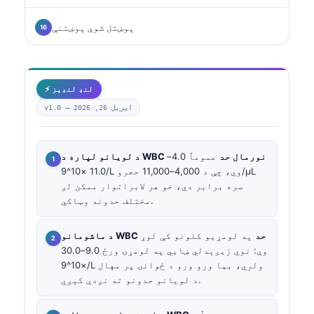
پوښتل شوې پوښتنې
⚡ لنډ لنډیز
اپریل 26, 2026
v1.0 —
د لویانو لپاره د WBC نورمال حد
عموماً 4.0–
11.0 ×10^9/L وي، چې د 4,000–11,000 حجرو/µL
سره برابر دي، خو هر لابراتوار ممکن لږ
مختلف حدونه وټاکي.
د ماشومانو WBC حد
په لومړیو کلونو کې لوړ
وي: نوي زیږېدلي ښايي په لومړۍ ورځ 9.0–30.0
×10^9/L ولري، بیا ورو ورو د ځوانۍ پر مهال
د لویانو حدونو ته نږدې کېږي.