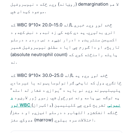
(روښانه) وي، ځکه د نیوټروفیل demargination لا هم
موجود کېدای شي.
که WBC له 15.0–20.0 ×10^9/L څخه لوړ وي، خبرې
اترې بدلېږي. په دې کچه کې زه تبه، د نبض کچه، د
اکسیجن سنتریت، د ادرار نښې، د نس درد، د درملو
تاریخ، او دا ګورم چې ایا د مطلق نیوټروفیل شمېر
(absolute neutrophil count) پایله رامنځته کوي که
نه.
که WBC له 25.0–30.0 ×10^9/L څخه لوړ وي، په
ځانګړي ډول که ناپخې ګرانولوسایټونه یا غیرعادي
پلیټلېټونه وي، نو باید د “یوازې د فشار له امله”
په توګه بې پامه ونه غورځول شي. زموږ ژور لارښود
د
لوړ WBC نمونې
تشریح کوي چې کلینیسېن (ډاکټران)
څنګه انفکشن، التهاب، د درملو اغېزې، او د مغز/
Norsk bokmål
هډوکي مغز (marrow) اختلالات سره بېلوي.
Ślōnskŏ gŏdka