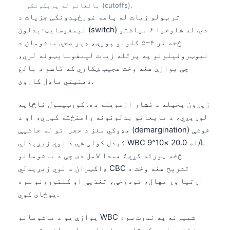
بالغانو له پرېکونکو (cutoffs).
تر ټولو زیات له پامه غورځېدونکی جزیات د
لیمفوسایټ-بدلون (switch) دی. له شاوخوا ۶ میاشتو
څخه تر ۴–۵ کلونو پورې، ډېر صحي ماشومان د
نیوټروفیلونو په پرتله زیات لیمفوسایټونه لري،
چې یوازې هغه وخت عجیب ښکاري که تاسو د بالغ
ذهنیتي ماډل کاروئ.
زیږون پخپله د فشار ازموینه ده. کورټیسول ناڅاپه
لوړېږي، د مایعاتو بدلونونه رامنځته کېږي، او د
هډوکي مغز د حجراتو له حاشیې (demargination) خوشې
کېدل کولی شي د نوي زیږېدلي WBC له 20.0 ×10^9/L
څخه پورته کړي؛ همدا لامل دی چې د ماشومانو
ډاکټران د نوي زیږېدلي CBC تشریح هغه وخت د
اړتیا وړ مهال، تودوخې، تغذیې او کلتورونو سره
یوځای کوي.
یوازې یو د ماشومانو WBC شمېرنه په ندرت سره
پوښتنه حلوي. که تاسو د نوزادۍ یا د ماشومتوب په