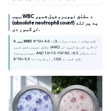
Gàidhlig
Euskara
ټیټ WBC د مطلق نیوټروفیل شمېر
Македонски јазик
(absolute neutrophil count) په پرتله
Latviešu valoda
لږ ګټور دی.
Galego
له 4.0 ×10^9/L څخه ښکته د عمده ډول د
ټیټ WBC
A
অসমীয়া
مطلق نیوټروفیل شمېر (ANC) له لارې تشریح کېږي. لږ
සිංහල
نیوټروپینیا ANC 1.0–1.5 ×10^9/L ده، منځنۍ 0.5–
سنڌي
1.0، او شدیده له 0.5 ×10^9/L څخه کمه ده.
Slovenčina
Hrvatski
Suomi
Қазақ тілі
Català