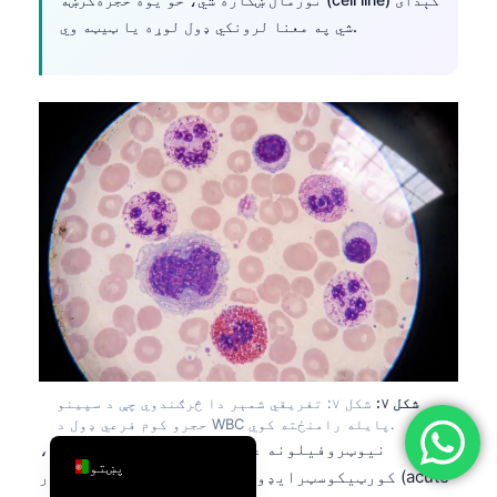
شي په معنا لرونکي ډول لوړه یا ټیټه وي.
简体中文
Română
Türkçe
Ελληνικά
Português
Español
Italiano
עִבְרִית
Français
العربية
Deutsch
شکل ۷:
شکل ۷: تفریقي شمېر دا څرګندوي چې د سپینو
حجرو کوم فرعي ډول د WBC پایله رامنځته کوي.
English
نیوټروفیلونه عموماً د باکتریایي انتان،
پښتو
کورټیکوسټرایډونو، سګرټ څکولو، حاد فشار (acute