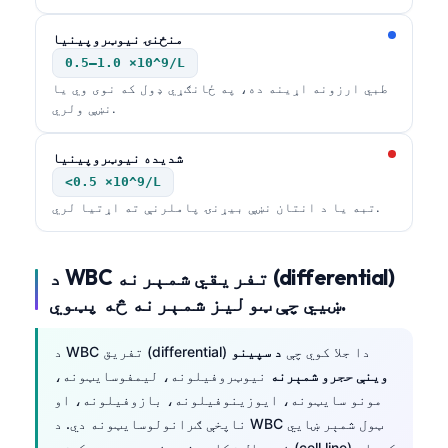
日本語
منځنۍ نیوټروپینیا
Eesti
0.5–1.0 ×10^9/L
Azərbaycan dili
طبي ارزونه اړینه ده، په ځانګړي ډول که نوی وي یا
نښې ولري.
Bosanski
Svenska
شدیده نیوټروپینیا
Српски језик
<0.5 ×10^9/L
تبه یا د انتان نښې بیړنۍ پاملرنې ته اړتیا لري.
Íslenska
Հայերեն
د WBC تفریقي شمېرنه (differential)
Bahasa Indonesia
ښيي چې ټولیز شمېرنه څه پټوي.
हिन्दी
Nederlands
د WBC تفریق (differential) دا جلا کوي چې
د سپینو
Dansk
وینې حجرو شمېرنه
نیوټروفیلونه، لیمفوسایټونه،
مونو سایټونه، ایوزینوفیلونه، بازوفیلونه، او
Български
ناپخې ګرانولوسایټونه دي. د WBC ټول شمېر ښايي
فارسی
نورمال ښکاره شي، خو یوه حجره‌کرښه (cell line) کېدای