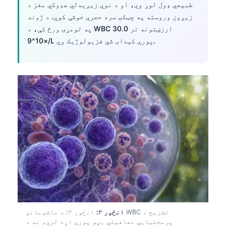
طبیعي ډول لوړ وي، او د نوي زیږېدلي هډوکي مغز د
زیږون وروسته په چټکۍ سره حجرې خوشې کوي. د ژوند
په لومړۍ ورځ کې، د WBC ارزښتونه تر 30.0
×10^9/L پورې کېدای شي فزیولوژیک وي.
انځور ۳:
انځور ۳: د ماشومانو WBC تشریح د
پرمختیایي معافیتي بڼو پورې اړه لري، نه د