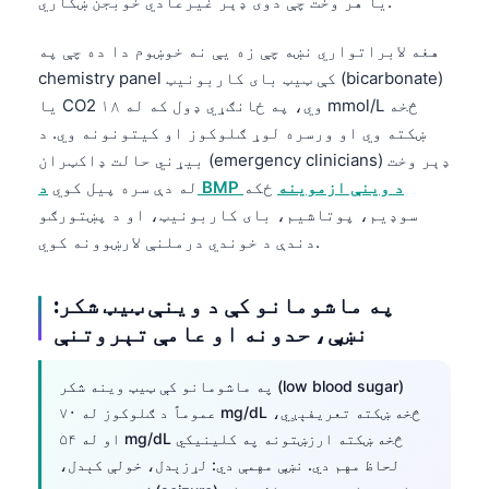
یا هر وخت چې دوی ډېر غیرعادي خوبجن ښکاري.
Gàidhlig
Euskara
هغه لابراتواري نښه چې زه یې نه خوښوم دا ده چې په
Македонски јазик
chemistry panel کې ټیټ بای کاربونیټ (bicarbonate)
یا CO2 وي، په ځانګړي ډول که له ۱۸ mmol/L څخه
Latviešu valoda
ښکته وي او ورسره لوړ ګلوکوز او کیتونونه وي. د
Galego
بیړني حالت ډاکټران (emergency clinicians) ډېر وخت
অসমীয়া
د BMP د وینې ازموینه
ځکه
له دې سره پیل کوي
سوډیم، پوتاشیم، بای کاربونیټ، او د پښتورګو
සිංහල
دندې د خوندي درملنې لارښوونه کوي.
سنڌي
په ماشومانو کې د وینې ټیټ شکر:
Slovenčina
نښې، حدونه او عامې تېروتنې
Hrvatski
په ماشومانو کې ټیټ وینه شکر (low blood sugar)
Suomi
عموماً د ګلوکوز له ۷۰ mg/dL څخه ښکته تعریفېږي،
Қазақ тілі
او له ۵۴ mg/dL څخه ښکته ارزښتونه په کلینیکي
لحاظ مهم دي. نښې مهمې دي: لړزېدل، خولې کېدل،
Català