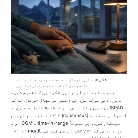
شکل ۵:
د شپې لوستل د ماښام ډوډۍ، فعالیت او
انسولین له شرایطو سره اړتیا لري.
د هغو ماشومانو لپاره چې شکره یې لا تشخیص شوې،
ډېرې ډلې موخه لري چې د شپې پر مهال خوندي حد ته
ورسېږي، نه دا چې یو «مطلق» کامل عدد وي. د ISPAD د
۲۰۲۲ ماشومانو اجماع (consensus) انفرادي هدفونه
او د CGM د time-in-range ټینګار کوي، چې عموماً
۷۰-۱۸۰ mg/dL وي د ورځې له ۷۰٪ څخه زیات، کله چې