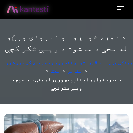
د عمر، خواړو او ناروغۍ ورځو
له مخې د ماشوم د وینې شکر کچې
ونکی وړیا - د لابراتوار تفسیر، په جرمني کې جوړ شوی
>
مقالې
>
بلاګ
>
د عمر، خواړو او ناروغۍ ورځو له مخې د ماشوم د
وینې شکر کچې