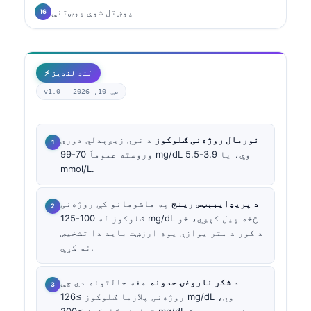
پوښتل شوې پوښتنې
⚡ لنډ لنډیز
مې 10, 2026
v1.0 —
نورمال روژه‌نی ګلوکوز
د نوي زیږېدلي دورې
وروسته عموماً 70-99 mg/dL وي، یا 3.9-5.5
mmol/L.
د پریډایبېټس رینج
په ماشومانو کې روژه‌نی
ګلوکوز له 100-125 mg/dL څخه پیل کېږي، خو
د کور د متر یوازې یوه ارزښت باید دا تشخیص
نه کړي.
د شکر ناروغۍ حدونه
هغه حالتونه دي چې
روژه‌نی پلازما ګلوکوز ≥126 mg/dL وي،