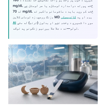
mg/dL څخه پورته دوامداره لوستل، یا هر لوستل چې
له 70 mg/dL څخه کم وي، باید د ماشومانو ډاکټر ته
زنګ ووهي. زه توماس کلاین، MD یم، او په
کانټیستی
موږ دا شمېرې د وخت، نښو او بدلون (ترنډ) له مخې
AI
لولو—نه د جلا جلا بیړنیو زنګونو په توګه.