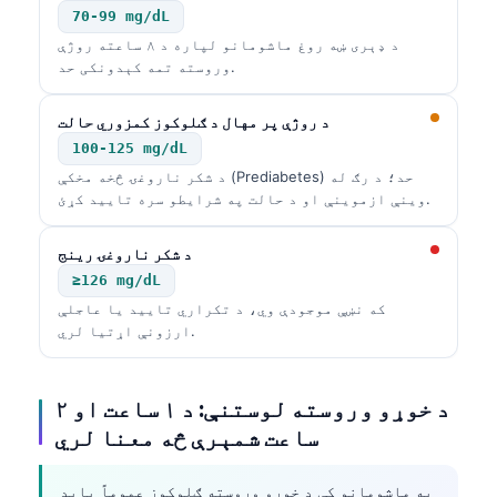
70-99 mg/dL
د ډېری ښه روغ ماشومانو لپاره د ۸ ساعته روژې
وروسته تمه کېدونکی حد.
د روژې پر مهال د ګلوکوز کمزوري حالت
100-125 mg/dL
د شکر ناروغۍ څخه مخکې (Prediabetes) حد؛ د رګ له
وینې ازموینې او د حالت په شرایطو سره تایید کړئ.
د شکر ناروغۍ رینج
≥126 mg/dL
که نښې موجودې وي، د تکراري تایید یا عاجلې
ارزونې اړتیا لري.
د خوړو وروسته لوستنې: د ۱ ساعت او ۲
ساعت شمېرې څه معنا لري
په ماشومانو کې د خوړو وروسته ګلوکوز عموماً باید