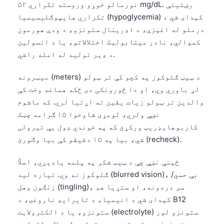
نورمالو خوړو وروسته تکراري ۵۲ mg/dL. رښتینې
తెలుగు
تکراري هایپوګلیسیمیا (hypoglycemia) کېدای شي د
درملو له اغېزې، د اډرینال ستونزو، د ودې هورمون
मराठी
کموالي، نادر میتابولیک اختلالاتو، یا د انسولین
اردو
د ډېر تولید له امله راشي.
বাংলা
میټرونه (meters) د ټیټ ګلوکوز په کچو کې تر ټولو
Shqip
لږ باوري وي، او دا ځورونکی دی ځکه هماغه وخت کې
Magyar
والدین تر ټولو زیات یقین ته اړتیا لري. که ماشوم
Slovenščina
نښې ولري، لومړی شاوخوا ۱۵ ګرامه چټک
کاربوهایډریټ ورکړئ که په خوندي ډول یې تیرولی
한국어
شي، بیا په ۱۵ دقیقو کې بیا وګورئ (recheck).
Polski
ځینې نښې چې د ټیټ شکر په پلمه یادېږي، اصلاً
Lietuvių kalba
ګلوکوز نه وي. تیاره لید (blurred vision)، بې حسي/
Русский
زنګون وهل (tingling)، سر دردونه، او ستړیا هم
ქართული
کېدای شي د انیمیا، د تایرایډ ناروغۍ، د B12
ستونزو، یا د الکترولایت (electrolyte) ستونزو لور
Čeština