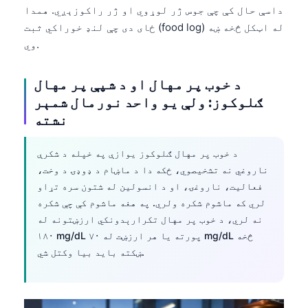
داسې حال کې چې جوس ژر لوړوي او ژر راکوزېږي. همدا
ځای دی چې لنډ خوراکي ثبت (food log) له اټکل څخه ښه
وي.
د خوب پر مهال او د شپې پر مهال
ګلوکوز: ولې یو واحد نورمال شمېر
نشته
د خوب پر مهال ګلوکوز یوازې په خپله د شکرې
ناروغي نه تشخیصوي، ځکه دا د ماښام د ډوډۍ د وخت،
فعالیت، ناروغۍ، او د انسولین له شتون سره تړاو
لري که ماشوم شکره ولري. په هغه ماشوم کې چې شکره
نه لري، د خوب پر مهال تکرارېدونکي ارزښتونه له
۱۸۰ mg/dL پورته یا هر ارزښت له ۷۰ mg/dL څخه
ښکته باید بیا وکتل شي.