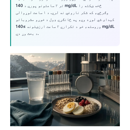
تر ۲ ساعتونو پورې د 140 mg/dL څخه ښکته را
وګرځي، که شکر ناروغي نه لري. د ۱ ساعت لوړوالی
کېدای شي لوړه وي، په ځانګړي ډول د خوږو مشروباتو
وروسته، خو د تکراري ۲ ساعت ارزښتونه ≥140 mg/dL
د بحث وړ دي.