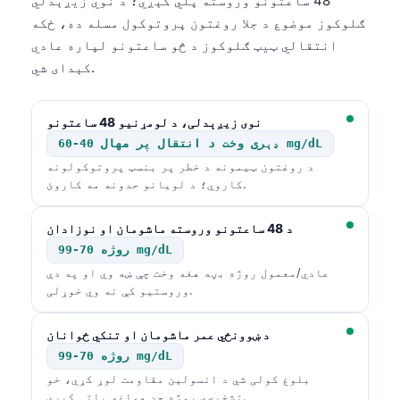
48 ساعتونو وروسته پلي کېږي؛ د نوي زیږېدلي
ګلوکوز موضوع د جلا روغتون پروتوکول مسله ده، ځکه
انتقالي ټیټ ګلوکوز د څو ساعتونو لپاره عادي
کېدای شي.
نوی زیږېدلی، د لومړنیو 48 ساعتونو
ډېری وخت د انتقال پر مهال 40-60 mg/dL
د روغتون ټیمونه د خطر پر بنسټ پروتوکولونه
کاروي؛ د لویانو حدونه مه کاروئ.
د 48 ساعتونو وروسته ماشومان او نوزادان
روژه 70-99 mg/dL
عادي/معمول روژه بڼه هغه وخت چې ښه وي او په دې
وروستیو کې نه وي خوړلی.
د ښوونځي عمر ماشومان او تنکي ځوانان
روژه 70-99 mg/dL
بلوغ کولی شي د انسولین مقاومت لوړ کړي، خو
تشخیصي روژه حد هماغه پاتې کېږي.