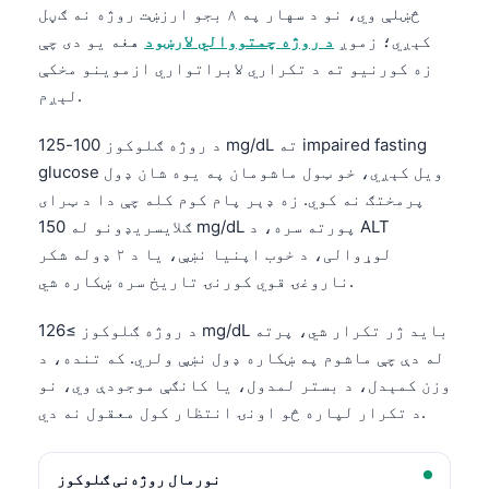
څښلې وي، نو د سهار په ۸ بجو ارزښت روژه نه ګڼل
کېږي؛ زموږ
د روژه چمتووالي لارښود
هغه یو دی چې
زه کورنیو ته د تکراري لابراتواري ازموینو مخکې
لېږم.
د روژه ګلوکوز 100-125 mg/dL ته impaired fasting
glucose ویل کېږي، خو ټول ماشومان په یوه شان ډول
پرمختګ نه کوي. زه ډېر پام کوم کله چې دا د ټرای
ګلایسریډونو له 150 mg/dL پورته سره، د ALT
لوړوالی، د خوب اپنیا نښې، یا د ۲ ډوله شکر
ناروغۍ قوي کورنۍ تاریخ سره ښکاره شي.
د روژه ګلوکوز ≥126 mg/dL باید ژر تکرار شي، پرته
له دې چې ماشوم په ښکاره ډول نښې ولري. که تنده، د
وزن کمېدل، د بستر لمدول، یا کانګې موجودې وي، نو
د تکرار لپاره څو اونۍ انتظار کول معقول نه دي.
نورمال روژه‌نی ګلوکوز