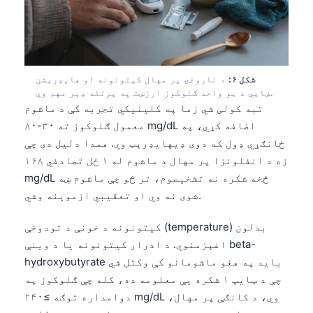
Frysk
Esperanto
Беларуская мова
شکل ۶:
د ناروغۍ پر مهال کیتونونه او هایډریشن
Татар теле
ښايي د یو واحد ګلوکوز ارزښت په پرتله ډېر مهم وي.
Кыргызча
تبه کولی شي زما په کلینیکي تجربه کې د ماشوم
معمول ګلوکوز ته ۳۰-۸۰ mg/dL اضافه کړي، په
ئۇيغۇرچە
ځانګړي ډول که دوی ډیهایډرېټ وي. همدا دلیل دی چې
Cebuano
زه د انفلونزا پر مهال د ماشوم له ۱ ځل تصادفي ۱۶۸
Basa Jawa
mg/dL څخه شکره نه تشخیصوم، تر څو چې ماشوم ښه
شوی نه وي او تعقیبي ازموینه وشي.
ພາສາລາວ
Монгол
کیتونونه د خونې د تودوخې (temperature) بدلون
اغېزمنوي. د ادرار کیتونونه یا د وینې beta-
Afrikaans
hydroxybutyrate باید په هغو ماشومانو کې وکتل شي
العربية المغربية
چې د ټایپ ۱ شکره یې معلومه ده، کله چې ګلوکوز په
Occitan
دوامداره توګه ≥۲۴۰ mg/dL وي، د کانګې پر مهال،