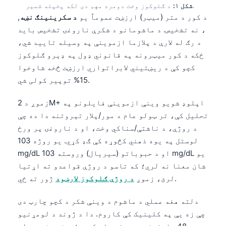
د ګلوکوز وخت دومره مهم دی لکه پخپله شمېر.
شکل ۱:
د کور د متر (میټر) ارزښت عموماً یو
د سکرینینګ نښه
,
، نه تشخیص. د ماشومانو د شکرې ناروغۍ تشخیص باید
د رګ له لارې د پلازما ازموینې په وسیله تایید شي،
ځکه د کور میټرونه په قانوني ډول په ډېرو ګلوکوز
کچو کې د ریښتیني لابراتواري ارزښت څخه شاوخوا
15% توپیر کولی شي.
زموږ د 2M+ اپلوډ شویو وینې ازموینې فایلونو په
تحلیل کې، تر ټولو عام د مور/پلار تېروتنه دا ده چې
د روژې، د ناشتې/سناکي وخت، او د ناروغۍ پر ورځ
لوستل په یوه ذهني کڅوړه کې ګډ کړي. یو روژه 103
mg/dL او د حبوباتو (سیریال) وروسته 103 mg/dL یو
شان معنا نه لري؛ که تاسو د روژې قواعدو ته اړتیا
ژور ته ځي.
لرئ، زموږ
د روژې ګلوکوز لارښود
دلته هغه عملي د ماشوم د وینې شکر د کچو چارټ دی
چې زه یې په کلینیک کې کاروم. دا د ژوند د لومړنیو