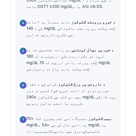
تصادفي ګلوکوز ≥200 mg/dL د نښو سره، د ۲
ساعت OGTT ≥200 mg/dL، یا A1c ≥6.5%.
د خوړو وروسته ګلوکوز
باید عموماً په ۲ ساعت
کې د 140 mg/dL څخه ښکته وي په هغه ماشوم کې
چې شکرې ناروغي نه لري.
د خوب پر مهال لوستنې
یو واحد تشخیصي حد نه
لري، خو تکرارېدونکي ارزښتونه له 180
mg/dL څخه پورته یا هر ارزښت له 70 mg/dL
څخه ښکته باید پام ته ونیول شي.
د ناروغۍ پر ورځ ګلوکوز
کولی شي د فشار
هورمونونو له امله لوړې شي؛ کیټونز ډېر
مهم دي کله چې ګلوکوز ≥240 mg/dL وي، کانګې
کېږي، یا تنفس بدلون ومومي.
ټیټ ګلوکوز
معمولاً داسې تعریفېږي لکه <70
mg/dL، په داسې حال کې چې <54 mg/dL په
کلینیکي ډول مهم هایپوګلیسیمیا ده.