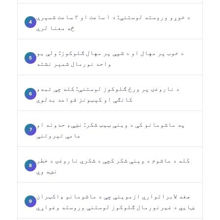
د خوړو وروسته لوستنې: د ۱ ساعت او ۲ ساعت شمېرې
څه معنا لري
د خوب پر مهال او د شپې پر مهال ګلوکوز: ولې یو
واحد نورمال شمېر نشته
د ناروغۍ پر ورځ ګلوکوز لوستنې: کله چې تبه،
کانګې او کېټونز قواعد بدلوي
په ماشومانو کې د وینې ټیټ شکر: نښې، حدونه او
عامې تېروتنې
کله د ماشوم د وینې شکر کچې د شکرې ناروغۍ د خطر
نښه وي
هغه لابراتواري ازموینې چې د ماشومانو ډاکټران
ښايي د غیرنورمال ګلوکوز لوستنې وروسته وغواړي