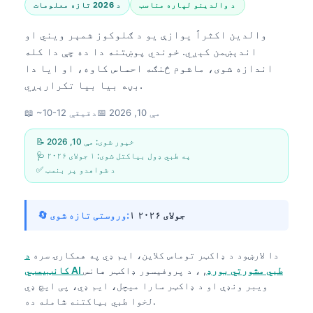
د والدینو لپاره مناسب
د 2026 تازه معلومات
والدین اکثراً یوازې یو د ګلوکوز شمېر ویني او
اندېښمن کېږي. خوندي پوښتنه دا ده چې دا کله
اندازه شوی، ماشوم څنګه احساس کاوه، او ایا دا
بڼه بیا بیا تکرارېږي.
مې 10, 2026
📅
📖 ~10-12 دقیقې
📝 خپور شوی:
مې 10, 2026
🩺 په طبي ډول بیاکتل شوی:
۱ جولای ۲۰۲۶
✅ د شواهدو پر بنسټ
۱ جولای ۲۰۲۶
🔄 وروستی تازه شوی:
دا لارښود د
ډاکټر توماس کلاین، ایم ډي
په همکارۍ سره
د
کانټیسټي AI طبي مشورتي بورډ
, ، د پروفیسور ډاکټر هانس
ویبر ونډې او د ډاکټر سارا میچل، ایم ډي، پی ایچ ډي
لخوا طبي بیاکتنه شامله ده.