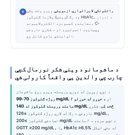
راتلونکې لابراتواري ازموینې
ډېری وخت پکې
د رګ (وینس) پلازما ګلوکوز، HbA1c، د ادرار
معاینه، کیټونز، الکترولایټونه، C-
پپټایډ، انسولین، او د شکرې ناروغۍ
اتواینتي باډي شامل وي.
د ماشومانو د وینې شکر نورمال کچې
چارټ چې والدین یې واقعاً کارولی شي
د نوي زیږون له دورې وروسته ډېری روغ ماشومان
او
د خوړو له خوړلو ۲
روژه ګلوکوز 70-99 mg/dL
ساعته وروسته ګلوکوز له 140 mg/dL څخه کم
. شکرې
ناروغي د رګ له لارې روژه ګلوکوز ≥126 mg/dL،
تصادفي ګلوکوز ≥200 mg/dL د نښو سره، د ۲ ساعته
OGTT ≥200 mg/dL، یا HbA1c ≥6.5% له مخې اټکل
کېږي. د خوب پر وخت یو واحد تشخیصي حد نشته؛ د 180