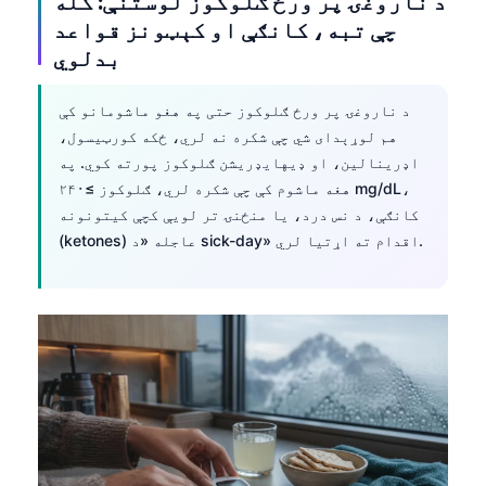
د ناروغۍ پر ورځ ګلوکوز لوستنې: کله
چې تبه، کانګې او کېټونز قواعد
بدلوي
د ناروغۍ پر ورځ ګلوکوز حتی په هغو ماشومانو کې
هم لوړېدای شي چې شکره نه لري، ځکه کورټیسول،
اډرینالین، او ډیهایډریشن ګلوکوز پورته کوي. په
هغه ماشوم کې چې شکره لري، ګلوکوز ≥۲۴۰ mg/dL،
کانګې، د نس درد، یا منځنۍ تر لویې کچې کیتونونه
(ketones) عاجله «د sick-day» اقدام ته اړتیا لري.
Norsk bokmål
Ślōnskŏ gŏdka