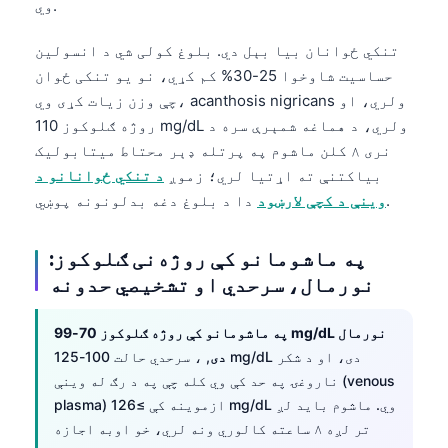
وي.
تنکي ځوانان بیا بېل دي. بلوغ کولی شي د انسولین
حساسیت شاوخوا 25-30% کم کړي، نو یو تنکی ځوان
چې وزن زیات کړی وي، acanthosis nigricans ولري، او
روژه ګلوکوز 110 mg/dL ولري، د هماغه شمېرې سره د
نری ۸ کلن ماشوم په پرتله ډېر محتاط میتابولیک
بیاکتنې ته اړتیا لري؛ زموږ
د تنکي ځوانانو د
دا د بلوغ دغه بدلونونه پوښي.
وینې د کچې لارښود
په ماشومانو کې روژه‌نی ګلوکوز:
نورمال، سرحدي او تشخیصي حدونه
په ماشومانو کې روژه ګلوکوز 70-99 mg/dL نورمال
دی
, ، سرحدي حالت 100-125 mg/dL دی، او د شکر
ناروغۍ په حد کې وي کله چې په د رګ له وینې (venous
plasma) ازموینه کې ≥126 mg/dL وي. ماشوم باید لږ
تر لږه ۸ ساعته کالوري ونه لري، خو اوبه اجازه