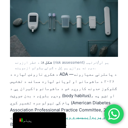
简体中文
Română
Türkçe
Ελληνικά
Português
Español
شکل ۸:
د خطر ارزونه (risk assessment) یو لړ/ترتیب
Italiano
دی، نه یوازې یو ځل د ګوتې ټکولو ازموینه.
עִבְרִית
د شکرې ناروغۍ لپاره د ADA د پاملرنې معیارونه—
۲۰۲۶ د ماشومانو او لویانو لپاره هماغه د تشخیص
Français
ګلوکوز حدونه کاروي، خو د ماشومانو ډاکټران یې د
العربية
ودې، بلوغ، د بدن جوړښت (body habitus)، او نښو په
Deutsch
پام کې نیولو سره تفسیر کوي (American Diabetes
Association Professional Practice Committee, 2026).
English
زموږ
د پریډایبېټس د وینې ازموینې لارښود
د سرحدي
پښتو
(borderline) زون تشریح کوي.