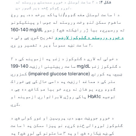
شکل ۴:
د ۲ ساعت لوستل د خوړو سمدستي وروسته له
لوړو څوکو څخه ډېر ګټور دي.
د ۱ ساعت لوستل هغه ګډوډ/ناپاکه برخه ده. یو روغ
ماشوم ممکن لنډ وخت وروسته له جوس او پینکیکونو
140-160 mg/dL ته ورسېږي، بیا ژر راښکته شي؛ زموږ
د خوړو وروسته د ګلوکوز لارښود
تشریح کوي چې ولې د
۲ ساعت نښه عموماً ډېر د تفسیر وړ وي.
د خولې له لارې د ګلوکوز د زغم په ازموینه کې د ۲
ساعت ریښتینی ارزښت 140-199 mg/dL د ګلوکوز زغم
کمزوري (impaired glucose tolerance) ښيي. په کورني
متر کې د هماغه ارزښت په داسې حال کې چې خوراک
ګډوډ وي، یو شان نه وي، خو بیا هم کافي ده چې د
پاکې روژې لابراتواري ازموینه او HbA1c توجیه
کړي.
د خوړو جوړښت مهم دی. پروټین او غوړ کولی شي د
ګلوکوز لوړوالی ځنډ کړي، نو پیزا ممکن په ۱ ساعت
کې ښه ښکاره شي او په ۳ ساعتونو کې لوړ شي؛ په