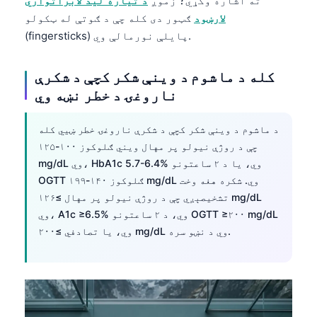
ته اشاره وکړي؛ زموږ
د تیاره لید لابراتواري
日本語
لارښود
ګټور دی کله چې د ګوتې له ټکولو
Eesti
(fingersticks) پایلې نورمالې وي.
Azərbaycan dili
کله د ماشوم د وینې شکر کچې د شکرې
Bosanski
ناروغۍ د خطر نښه وي
Svenska
Српски језик
د ماشوم د وینې شکر کچې د شکرې ناروغۍ خطر ښيي کله
چې د روژې نیولو پر مهال ویني ګلوکوز ۱۰۰-۱۲۵
Íslenska
mg/dL وي، HbA1c 5.7-6.4% وي، یا د ۲ ساعتونو
Հայերեն
OGTT ګلوکوز ۱۴۰-۱۹۹ mg/dL وي. شکره هغه وخت
Bahasa Indonesia
تشخیصېږي چې د روژې نیولو پر مهال ≥۱۲۶ mg/dL
وي، A1c ≥6.5% وي، د ۲ ساعتونو OGTT ≥۲۰۰ mg/dL
हिन्दी
وي، یا تصادفي ≥۲۰۰ mg/dL وي د نښو سره.
Nederlands
Dansk
Български
فارسی