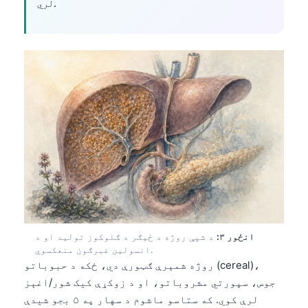
لري.
انځور ۳:
د شپې روژه د ځیګر د ګلوکوز تولید او د
انسولین غبرګون منعکسوي.
روژه شمېرې ګټورې دي، ځکه د حبوباتو (cereal)،
جوس، سپورتي مشروباتو، او د زوکړې کیک شور/اغېز
لرې کوي. که ستاسو ماشوم د سهار په ۵ بجو شیدې