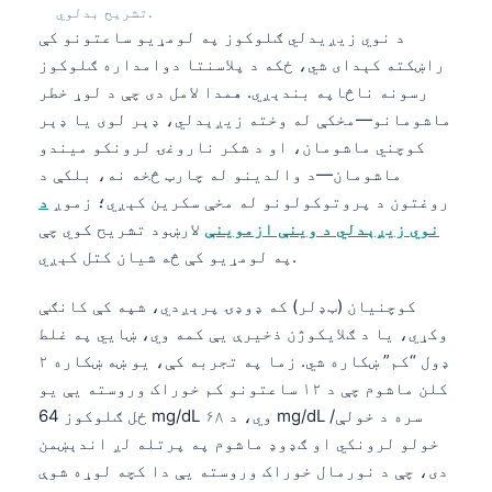
تشریح بدلوي.
د نوي زیږیدلي ګلوکوز په لومړیو ساعتونو کې
راښکته کېدای شي، ځکه د پلاسنتا دوامداره ګلوکوز
رسونه ناڅاپه بندېږي. همدا لامل دی چې د لوړ خطر
ماشومانو—مخکې له وخته زیږېدلي، ډېر لوی یا ډېر
کوچني ماشومان، او د شکر ناروغۍ لرونکو میندو
ماشومان—د والدینو له چارټ څخه نه، بلکې د
روغتون د پروتوکولونو له مخې سکرین کېږي؛ زموږ
د
نوي زیږېدلي د وینې ازموینې
لارښود تشریح کوي چې
په لومړیو کې څه شیان کتل کېږي.
کوچنیان (ټډلر) که ډوډۍ پرېږدي، شپه کې کانګې
وکړي، یا د ګلایکوژن ذخیرې یې کمه وي، ښايي په غلط
ډول “کم” ښکاره شي. زما په تجربه کې، یو ښه ښکاره ۲
کلن ماشوم چې د ۱۲ ساعتونو کم خوراک وروسته یې یو
ځل ګلوکوز 64 mg/dL وي، د ۶۸ mg/dL سره د خولې/
خولو لرونکي او ګډوډ ماشوم په پرتله لږ اندېښمن
دی، چې د نورمال خوراک وروسته یې دا کچه لوړه شوې