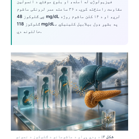
فیزیولوژۍ له امله، او بلوغ موقتي د انسولین
مقاومت رامنځته کوي. د ۳۶ ساعته عمر لرونکی ماشوم
چې ګلوکوز 48 mg/dL لري، او د ۱۴ کلن ماشوم روژه
ګلوکوز 118 mg/dL، په بشپړ ډول بېلابېل کلینیکي
حالتونه دي.
شکل ۲:
د ودې پړاو د ماشومانو د ګلوکوز د نمونو