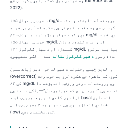
په خوندي ډول لاسته راوړل کېدای شي (de Bock et al.,
2022).
د خوب پر مهال ۱۵۵ mg/dL وروسته له ناوخته پاستا
کېدای شي په هغه ماشوم کې چې شکره نه لري بې ضرره
وي، که د سهار روژه نیولو ارزښت ۸۶ mg/dL وي. خو د
خوب پر مهال ۱۵۵ mg/dL او ورسره تنده، د وزن
کمېدل، او د سهار ګلوکوز ۱۳۲ mg/dL بیا بله موضوع
همدا الګو تعقیبوي.
ده؛ زموږ
د شپې ګلوکوز مقاله
والدین ځینې وختونه د شپې له خوا ډېر زیات سمون
(overcorrect) کوي. که ماشوم چې شکره لري په خوب وخت
کې ۸۲ mg/dL وي وروسته له درنې ورزش، اندېښنه دا
نه ده چې “نورمال دی که غیرنورمال”—بلکې دا ده چې
ایا دوی کافي کاربوهایډریټ او د basal انسولین
خوندي اندازه لري چې د سهار په ۳ بجو ټیټوالی
(low) ترې مخنیوی وشي.