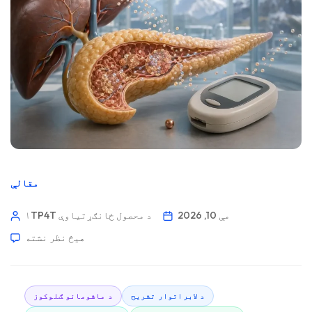
مقالې
مې 10, 2026
۱TP4T د محصول ځانګړتیاوې
هیڅ نظر نشته
د لابراتوار تشریح
د ماشومانو ګلوکوز