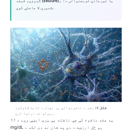
ګډوډي، قبضه (seizure)، یا غیرعادي خوبجنوالی دا
O‘zbekcha
شمېرې لا عاجلې کوي.
Українська
አማርኛ
Kiswahili
ភាសាខ្មែរ
ဗမာစာ
ไทย
Tagalog
Tiếng Việt
Bahasa Melayu
മലയാളം
شکل ۷:
مغز د ماشوموالي پر مهال د ثابت ګلوکوز
ಕನ್ನಡ
رسولو ته اړتیا لري.
په هغه ماشوم کې چې ناشته یې پرې ایښې وي، د ۶۶
ગુજરાતી
mg/dL یو ځل ارزښت د دې په شان نه دی لکه د
தமிழ்