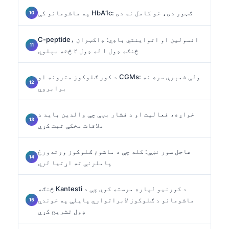
په ماشومانو کې HbA1c: ګټور دی، خو کامل نه دی
C-peptide، انسولین او اتواینتي باډي: ډاکټران
څنګه ډول ۱ له ډول ۲ څخه بېلوي
د کور ګلوکوز مترونه او CGMs: ولې شمېرې سره نه
برابروي
خواړه، فعالیت او د فشار بڼې چې والدین باید د
ملاقات مخکې ثبت کړي
عاجل سور نښې: کله چې د ماشوم ګلوکوز ورته‌ورځ
پاملرنې ته اړتیا لري
څنګه Kantesti د کورنیو لپاره مرسته کوي چې د
ماشومانو د ګلوکوز لابراتواري پایلې په خوندي
ډول تشریح کړي