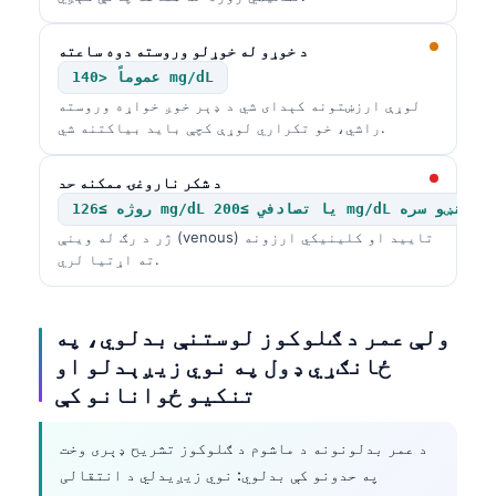
د خوړو له خوړلو وروسته دوه ساعته
عموماً <140 mg/dL
لوړې ارزښتونه کېدای شي د ډېر خوږ خواړه وروسته
راشي، خو تکراري لوړې کچې باید بیاکتنه شي.
د شکر ناروغۍ ممکنه حد
روژه ≥126 mg/dL یا تصادفي ≥200 mg/dL د نښو سره
ژر د رګ له وینې (venous) تایید او کلینیکي ارزونه
ته اړتیا لري.
ولې عمر د ګلوکوز لوستنې بدلوي، په
ځانګړي ډول په نوي زیږېدلو او
تنکیو ځوانانو کې
د عمر بدلونونه د ماشوم د ګلوکوز تشریح ډېری وخت
په حدونو کې بدلوي: نوي زیږیدلي د انتقالی