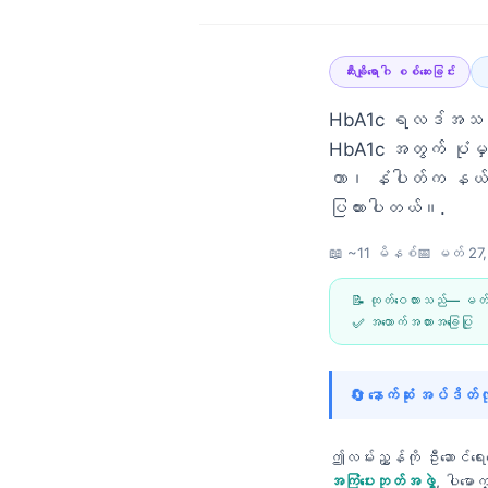
ဆီးချိုရောဂါ စစ်ဆေးခြင်း
HbA1c ရလဒ်အသစ်ရပြ
HbA1c အတွက် ပုံမှန်အ
တာ၊ နံပါတ်က နယ်နိမ
ပြထားပါတယ်။.
📖 ~11 မိနစ်
📅
မတ် 27
📝 ထုတ်ဝေထားသည်—
မတ်
✅ အထောက်အထားအခြေပြု
🔄 နောက်ဆုံး အပ်ဒိတ
Norsk bokmål
ဤလမ်းညွှန်ကို ဦးဆောင်ရေ
Ślōnskŏ gŏdka
အကြံပေးဘုတ်အဖွဲ့
, ပါမော