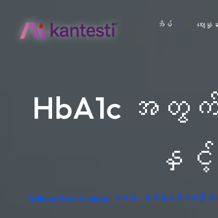
အိမ်
ဈေးနှုန်
HbA1c အတွက် ပ
နှင့်
AI Blood Test Analyzer အခမဲ့ - ဓာတ်ခွဲခန်းစကားပြန