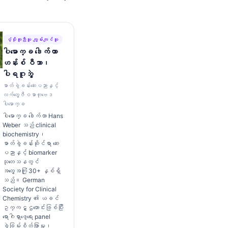
ပံ့ပိုးကူညီသူ ကျွမ်းကျင်သူ
ပါမောက္ခ ဒေါက်တာ
ဟန်းစ် ဝီဘာ၊
ပါရဂူဘွဲ့
ဓာတ်ခွဲခန်းဆေးပညာနှင့်
လက်တွေ့ဇီဝဓာတုဗေဒ
ပါမောက္ခ
ပါမောက္ခ ဒေါက်တာ Hans
Weber သည် clinical
biochemistry၊
ဓာတ်ခွဲခန်းဆိုင်ရာ ဆေး
ပညာနှင့် biomarker
သုတေသနတွင်
အတွေ့အကြုံ 30+ နှစ်ရှိ
သည်။ German
Society for Clinical
Chemistry ၏ ယခင်
ဥက္ကဋ္ဌဟောင်းဖြစ်ပြီး
ရောဂါရှာဖွေရေး panel
ခွဲခြမ်းစိတ်ဖြာမှု၊