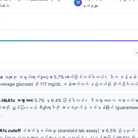
ော်လဲ
မှတ်စုများ
း
1c
အများစု အရွယ်ရောက်သူတွေမှာ 5.7% အောက်ဖြစ်တတ်ပါတယ်။ ဒါက ခန့်မှန်းထားတဲ့ 
average glucose) ကို 117 mg/dL ခန့်အောက်ထက် နည်းတယ်လို့ ကိုက်ညီပါတယ
 HbA1c အကွာအဝေး
5.7% မှ 6.4% ဖြစ်ပါတယ်။ ဒီအကွာအဝေးက အနာဂတ်မှာ ဆီး
ုတာကို ညွှန်ပြပေမယ့် ဆီးချိုရောဂါကို အာမခံချက်နဲ့ စစ်မှန်ကြောင်း (guarante
။.
HbA1c cutoff
စံဓာတ်ခွဲစစ်ဆေးမှု (standard lab assay) မှာ 6.5% သို့မဟု
တွေက လက္ခဏာတွေ ထင်ရှားနေမှသာ မဟုတ်ဘဲ၊ ပုံမှန်အားဖြင့် HbA1c ကို