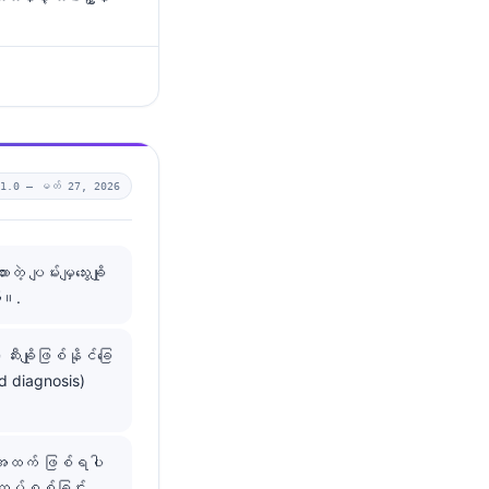
v1.0 —
မတ် 27, 2026
ပျမ်းမျှသွေးချို
်။.
ချိုဖြစ်နိုင်ခြေ
ed diagnosis)
တ် အထက် ဖြစ်ရပါ
 ထပ်စစ်ခြင်း