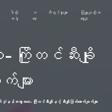
ျ
ငါတို့
ဘ
တီထွင်သူများ
ကြှနျုပျတို့အ
အဖွဲ့
လော့
ကွောငျး
ကြိုတင်ဆီးချို
က်များ
ုံမှန်အကွာအဝေး- ကြိုတင်ဆီးချိုနှင့် ဆီးချိုဖြတ်တောက်ချက်များ