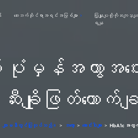
း
ဆေးဘက်ဆိုင်ရာအရင်းအမြစ်များ
ကြှနျုပျတို့ကိုဆကျသှယ
ရနျ
ုံမှန်အကွာအဝေး- 
 ဆီးချိုဖြတ်တောက်ချ
်၊ ဂျာမနီတွင်ပြုလုပ်သည်။
>
ဘလော့
>
ဆောင်းပါးများ
>
HbA1c အတွက် ပ