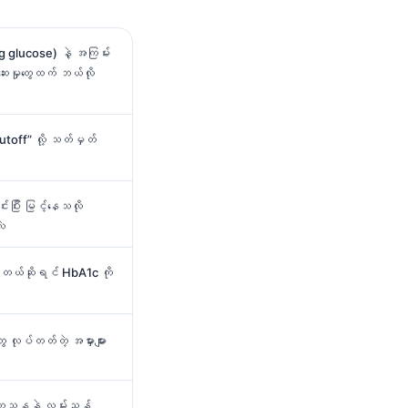
ng glucose) နဲ့ အကြမ်း
ဆေးမှုတွေထက် ဘယ်လို
cutoff” လို့ သတ်မှတ်
းပြီး မြင့်နေသလို
လဲ
ေတယ်ဆိုရင် HbA1c ကို
ုပ်တတ်တဲ့ အမှားများ
ေသနနဲ့ လမ်းညွှန်