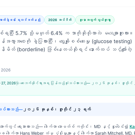
ဓာတ်ခွဲခန်း ရလဒ်ဖတ်နည်း
2026 အပ်ဒိတ်
လူနာအတွက် လွယ်ကူစွာ
ီး 5.7% သို့မဟုတ် 6.4% က ဘာကိုဆိုလိုတာလဲ မသေချာဘူးလား။
ကွာအဝေးကို ခွဲပြထားပြီး၊ သွေးချိုစစ်ဆေးမှု (glucose testing) နဲ
ိတ် (borderline) ဖြစ်နေတယ်ဆိုရင် နောက်ထပ် သင့်လျော်တဲ့ အ
, 2026
 27, 2026
🩺 ဆေးဘက်ဆိုင်ရာအရ ပြန်လည်သုံးသပ်ထားသည်—
၂၀၂၆ ခုနှစ်၊ ဇူလိုင်
်လုပ်ထားသည်—
၂၀၂၆ ခုနှစ်၊ ဇူလိုင် ၂၃ ရက်
းအောက်တွင် ရေးသားထားသည်—
ဒေါက်တာ သောမတ်စ် ကလိုင်း၊ MD
နှင့် ပူးပေါင်း၍
Ka
က္ခ ဒေါက်တာ Hans Weber ထံမှ ပံ့ပိုးမှုများနှင့် ဒေါက်တာ Sarah Mitchell, MD