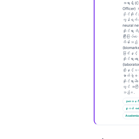
Gàidhlig
အရာရှိ (C
Officer)
Euskara
ပိုင်ဆိုင်မ
ကွန်ရက် (
Македонски јазик
neural n
Latviešu valoda
ဆိုင်ရာ တိက
ကြီးကြပ်ပ
Galego
လိန်းသည်
(biomarke
অসমীয়া
ခြင်းနှင့်
ဆိုင်ရာ ရော
සිංහල
(laborato
တို့နှင့
سنڌي
ဓာတ်ခွဲခန
ဆိုင်ရာ ခေါ
پښتو
တွင် အကြိ
သည်။.
သုတေသနဂိ
Slovenčina
ဂူဂယ် စကော
Hrvatski
Academia
Suomi
Қазақ тілі