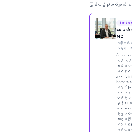
ပြန်လည်သုံးသပ်ချက်
Frysk
Esperanto
ဦးဆောင်ရေးသ
Беларуская мова
သောမတ်စ
Татар теле
MD
အကြီးတန်းဆ
Кыргызча
အရာရှိ၊ K
ئۇيغۇرچە
ဒေါက်တာ သ
သည် ဘုတ်အ
Cebuano
အသိအမှတ်
နစ်ဆိုင်ရာ
Basa Jawa
ဂျစ် (clin
hematolog
ພາສາລາວ
အတွင်းလူန
ဆရာဝန် (in
Монгол
ဓာတ်ခွဲခန
Afrikaans
နှင့် AI 
လင်နစ်ဆိ
العربية المغربية
ခွဲခြမ်းစိ
အတွေ့အကြုံ
Occitan
သည်။ Kan
အကြီးတန်း