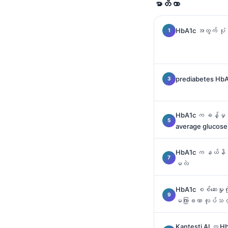
မာတိကာ
Català
O‘zbekcha
HbA1c အတွက် ပုံ
Українська
አማርኛ
Kiswahili
prediabetes HbA
ភាសាខ្មែរ
ไทย
HbA1c က ခန့်မှန်းထာ
Tagalog
average glucose) 
Tiếng Việt
HbA1c က နယ်နိမိ
Bahasa Melayu
မလဲ
മലയാളം
HbA1c စစ်ဆေးမှုကိ
ಕನ್ನಡ
မကြာခဏ လုပ်သင့
ગુજરાતી
தமிழ்
Kantesti AI က Hb