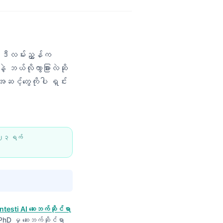
 ဒီလမ်းညွှန်က
့ ဘယ်လိုကွာခြားလဲဆို
ဆင့်တွေကိုပါ ရှင်း
 ၂၃ ရက်
ntesti AI ဆေးဘက်ဆိုင်ရာ
, PhD မှ ဆေးဘက်ဆိုင်ရာ