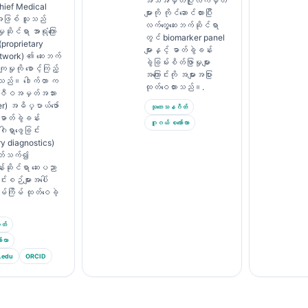
အသိအမှတ်ပြုလက်မှတ်
hief Medical
များကို ကိုင်ဆောင်ထားပြီး
 အဖြစ် သူသည်
လက်တွေ့ဆေးဘက်ဆိုင်ရာ
ှုဆိုင်ရာ အာရုံကြော
တွင် biomarker panel
proprietary
များနှင့် ဓာတ်ခွဲခန်း
etwork) ၏ ဆေးဘက်
ခွဲခြမ်းစိတ်ဖြာမှုများ
ျမှုကို စောင့်ကြည့်
အကြောင်းကို အများအပြား
ေးသည်။ ဒေါက်တာ က
ထုတ်ဝေထားသည်။.
 ဇီဝအမှတ်အသား
r) အဓိပ္ပာယ်ဖော်
သုတေသနဂိတ်
 ဓာတ်ခွဲခန်း
ဂူဂယ် စကော်လာ
ဂါရှာဖွေခြင်း
ry diagnostics)
်ပတ်သက်၍
်းဆိုင်ရာ ဆေးပညာ
င်းစဉ်များအပေါ်
မ်ကြိမ် ထုတ်ဝေခဲ့
တ်
်လာ
.edu
ORCID