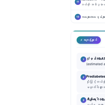
ဘယ်လို အဓိပ္ပာယ်ဖ
తెలుగు
मराठी
အမေးများသောမေးခွန်းမျာ
اردو
বাংলা
Shqip
⚡ အကျဉ်းချုပ်
Magyar
Slovenščina
ပုံမှန် HbA
한국어
(estimated 
Polski
Prediabetes
Lietuvių kalba
ပိုမြင့်တယ်ဆိ
Русский
မဟုတ်ပါဘူး
ქართული
ဆီးချိုရောဂါ 
Čeština
မယ်။ ဆရာဝန်