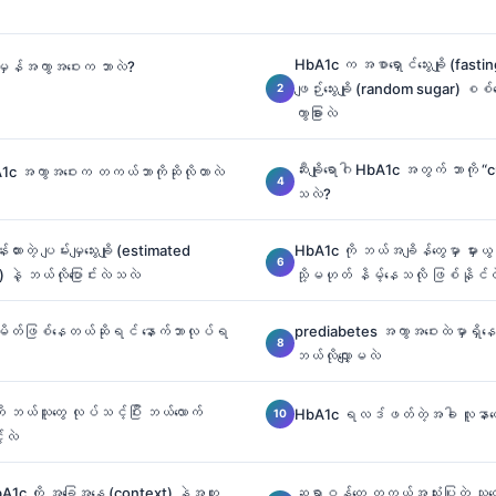
HbA1c က အစာရှောင်သွေးချို (fasti
မှန်အကွာအဝေးက ဘာလဲ?
ဖျဉ်းသွေးချို (random sugar) စစ်
ကွာခြားလဲ
ဆီးချိုရောဂါ HbA1c အတွက် ဘာကို “
1c အကွာအဝေးက တကယ်ဘာကိုဆိုလိုတာလဲ
သလဲ?
းတဲ့ ပျမ်းမျှသွေးချို (estimated
HbA1c ကို ဘယ်အချိန်တွေမှာ မှားယွင်
နဲ့ ဘယ်လိုပြောင်းလဲသလဲ
သို့မဟုတ် နိမ့်နေသလို ဖြစ်နိုင်
တ်ဖြစ်နေတယ်ဆိုရင် နောက်ဘာလုပ်ရ
prediabetes အကွာအဝေးထဲမှာရှိန
ဘယ်လိုလျှော့မလဲ
ု ဘယ်သူတွေ လုပ်သင့်ပြီး ဘယ်လောက်
HbA1c ရလဒ်ဖတ်တဲ့အခါ လူနာတွေ လ
်လဲ
A1c ကို အခြေအနေ (context) နဲ့အတူ
ဆရာဝန်တွေ တကယ်အသုံးပြုတဲ့ သုတ