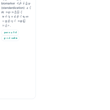
biomarker စံချိန်ညှိမှု
(standardization) နှင့်
AI အကူအညီဖြင့်
ဓာတ်ခွဲခန်းဆိုင်ရာ ဆေး
ပညာတို့တွင် အထူးပြု
သည်။.
သုတေသနဂိတ်
ဂူဂယ် စကော်လာ