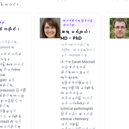
 အပါအဝင်။.
ဆေးဘက်ဆိုင်ရာ ပြန်လည်
ားသူ
သုံးသပ်သူ
် ကလိုင်း၊
ဆာရာ မစ်ချယ်၊
MD၊ PhD
ေးဘက်ဆိုင်ရာ
အဓိကဆေးဘက်ဆိုင်ရာ
antesti AI
အကြံပေး - ဆေးခန်းရောဂါဗေဒ
ောမတ်စ် ကလိန်း
နှင့် အထွေထွေဆေးပညာ
ဖွဲ့မှ
ဒေါက်တာ Sarah Mitchell
ပြုထားသော ကလင်
သည် ဓာတ်ခွဲခန်း
 ဟီမတ်တော်လော့
ဆိုင်ရာ ဆေးပညာနှင့်
ical
ရောဂါရှာဖွေရေး
ist) နှင့်
ခွဲခြမ်းစိတ်ဖြာမှုတွင်
ာဆိုင်ရာ
အတွေ့အကြုံ 18 နှစ်ကျော်ရှိ
ternist) ဖြစ်ပြီး
သော ဘုတ်အဖွဲ့မှ
်းဆိုင်ရာ ဆေးပညာ
အသိအမှတ်ပြု ကလင်
အကူအညီဖြင့် က
နစ် ပက်သော်လော်ဂျစ်
ုင်ရာ
(clinical pathologist)
တ်ဖြာမှုတွင်
ဖြစ်သည်။ သူမသည်
 ၁၅ နှစ်ကျော်ရှိ
clinical chemistry
testi AI တွင်
တွင် အထူးပြု
 ဆေးဘက်ဆိုင်ရာ