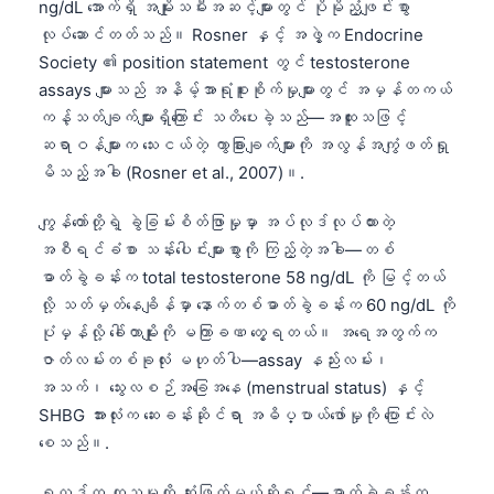
ng/dL အောက်ရှိ အမျိုးသမီးအဆင့်များတွင် ပိုမိုညံ့ဖျင်းစွာ
လုပ်ဆောင်တတ်သည်။ Rosner နှင့် အဖွဲ့က Endocrine
Society ၏ position statement တွင် testosterone
assays များသည် အနိမ့်အာရုံစူးစိုက်မှုများတွင် အမှန်တကယ်
ကန့်သတ်ချက်များရှိကြောင်း သတိပေးခဲ့သည်—အထူးသဖြင့်
ဆရာဝန်များက သေးငယ်တဲ့ ကွာခြားချက်များကို အလွန်အကျွံဖတ်ရှု
မိသည့်အခါ (Rosner et al., 2007)။.
ကျွန်တော်တို့ရဲ့ ခွဲခြမ်းစိတ်ဖြာမှုမှာ အပ်လုဒ်လုပ်ထားတဲ့
အစီရင်ခံစာ သန်းပေါင်းများစွာကို ကြည့်တဲ့အခါ—တစ်
ဓာတ်ခွဲခန်းက total testosterone 58 ng/dL ကို မြင့်တယ်
လို့ သတ်မှတ်နေချိန်မှာ နောက်တစ်ဓာတ်ခွဲခန်းက 60 ng/dL ကို
ပုံမှန်လို့ ခေါ်တာမျိုးကို မကြာခဏ တွေ့ရတယ်။ အရေအတွက်က
ဇာတ်လမ်းတစ်ခုလုံး မဟုတ်ပါ—assay နည်းလမ်း၊
အသက်၊ သွေးလစဉ်အခြေအနေ (menstrual status) နှင့်
SHBG အားလုံးက ဆေးခန်းဆိုင်ရာ အဓိပ္ပာယ်ဖော်မှုကို ပြောင်းလဲ
စေသည်။.
ရလဒ်က ကုသမှုကို ဆုံးဖြတ်မယ်ဆိုရင်—ဓာတ်ခွဲခန်းက