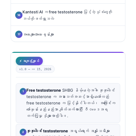
Kantesti AI က free testosterone မြင့်တဲ့ ပုံစံတွေကို
ဘယ်လိုဖတ်ရှုသလဲ
အမေးများသောမေးခွန်းများ
⚡ အကျဉ်းချုပ်
v1.0 —
မေ 15, 2026
Free testosterone
SHBG နိမ့်နေတဲ့အခါ စုစုပေါင်း
testosterone က အနားသတ်အဆင့်သာရှိနေသော်လည်း
free testosterone က မြင့်နိုင်ပါတယ်၊ အကြောင်းက
ဟော်မုန်းနည်းနည်းသာ ချိတ်ဆက်ထားပြီး ဇီဝဗေဒအရ
တက်ကြွမှု ပိုများလာလို့ပါ။.
စုစုပေါင်း testosterone
အရွယ်ရောက် အမျိုးသမီးများ