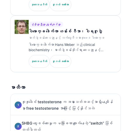
ဂျစ် (clinical pathologist) ဖြစ်သည်။ သူမသည် clinical
သုတေသနဂိတ်
ဂူဂယ် စကော်လာ
chemistry တွင် အထူးပြု အသိအမှတ်ပြုလက်မှတ်များကို ကိုင်
ဆောင်ထားပြီး လက်တွေ့ဆေးဘက်ဆိုင်ရာတွင် biomarker panel များ
နှင့် ဓာတ်ခွဲခန်းခွဲခြမ်းစိတ်ဖြာမှုများအကြောင်းကို အများအပြား
ထုတ်ဝေထားသည်။.
ပံ့ပိုးကူညီသူ ကျွမ်းကျင်သူ
ပါမောက္ခ ဒေါက်တာ ဟန်းစ် ဝီဘာ၊ ပါရဂူဘွဲ့
ဓာတ်ခွဲခန်းဆေးပညာနှင့် လက်တွေ့ဇီဝဓာတုဗေဒ ပါမောက္ခ
ပါမောက္ခ ဒေါက်တာ Hans Weber သည် clinical
biochemistry၊ ဓာတ်ခွဲခန်းဆိုင်ရာ ဆေးပညာနှင့်
biomarker သုတေသနတွင် အတွေ့အကြုံ 30+ နှစ်ရှိသည်။
German Society for Clinical Chemistry ၏ ယခင်
သုတေသနဂိတ်
ဂူဂယ် စကော်လာ
ဥက္ကဋ္ဌဟောင်းဖြစ်ပြီး ရောဂါရှာဖွေရေး panel ခွဲခြမ်းစိတ်ဖြာ
မှု၊ biomarker စံချိန်ညှိမှု (standardization) နှင့် AI
အကူအညီဖြင့် ဓာတ်ခွဲခန်းဆိုင်ရာ ဆေးပညာတို့တွင် အထူးပြု
သည်။.
မာတိကာ
စုစုပေါင်း testosterone က အနားသတ်အဆင့်သာရှိနေချိန်
မှာ free testosterone ဘာကြောင့် မြင့်နိုင်သလဲ
SHBG သွေးစစ်ဆေးမှုက မကြာခဏ ပျောက်နေတဲ့ “switch” ဖြစ်
တတ်ပါတယ်