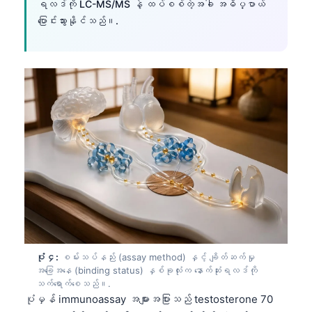
ရလဒ်ကို LC-MS/MS နဲ့ ထပ်စစ်တဲ့အခါ အဓိပ္ပာယ်
ပြောင်းသွားနိုင်သည်။.
ပုံ ၄:
စမ်းသပ်နည်း (assay method) နှင့် ချိတ်ဆက်မှု
အခြေအနေ (binding status) နှစ်ခုလုံးက နောက်ဆုံးရလဒ်ကို
သက်ရောက်စေသည်။.
ပုံမှန် immunoassay အများအပြားသည် testosterone 70