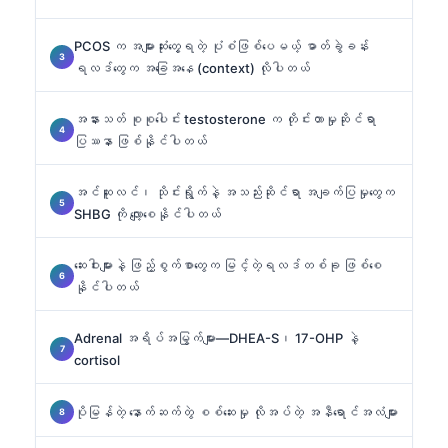
PCOS က အများဆုံးတွေ့ရတဲ့ ပုံစံဖြစ်ပေမယ့် ဓာတ်ခွဲခန်း
ရလဒ်တွေက အခြေအနေ (context) လိုပါတယ်
အနားသတ် စုစုပေါင်း testosterone က တိုင်းတာမှုဆိုင်ရာ
ပြဿနာ ဖြစ်နိုင်ပါတယ်
အင်ဆူလင်၊ သိုင်းရွိုက်နဲ့ အသည်းဆိုင်ရာ အချက်ပြမှုတွေက
SHBG ကို လျော့စေနိုင်ပါတယ်
ဆေးဝါးများနဲ့ ဖြည့်စွက်စာတွေက မြင့်တဲ့ရလဒ်တစ်ခု ဖြစ်စေ
နိုင်ပါတယ်
Adrenal အရိပ်အမြွက်များ—DHEA-S၊ 17-OHP နဲ့
cortisol
ပိုမြန်တဲ့ နောက်ဆက်တွဲ စစ်ဆေးမှု လိုအပ်တဲ့ အနီရောင်အလံများ