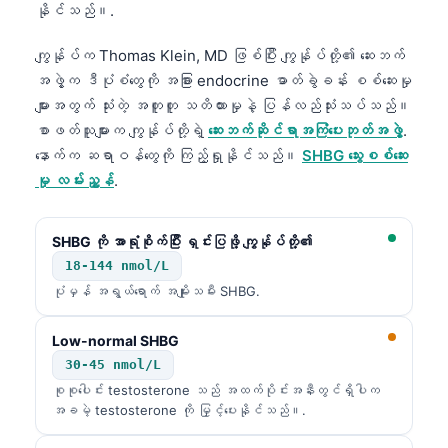
နိုင်သည်။.
ကျွန်ုပ်က Thomas Klein, MD ဖြစ်ပြီး ကျွန်ုပ်တို့၏ ဆေးဘက်
အဖွဲ့က ဒီပုံစံတွေကို အခြား endocrine ဓာတ်ခွဲခန်း စစ်ဆေးမှု
များအတွက် သုံးတဲ့ အတူတူ သတိထားမှုနဲ့ ပြန်လည်သုံးသပ်သည်။
စာဖတ်သူများက ကျွန်ုပ်တို့ရဲ့
ဆေးဘက်ဆိုင်ရာအကြံပေးဘုတ်အဖွဲ့
.
နောက်က ဆရာဝန်တွေကို ကြည့်ရှုနိုင်သည်။
SHBG သွေးစစ်ဆေး
မှု လမ်းညွှန်
.
SHBG ကို အာရုံစိုက်ပြီး ရှင်းပြဖို့ ကျွန်ုပ်တို့၏
18-144 nmol/L
ပုံမှန် အရွယ်ရောက် အမျိုးသမီး SHBG.
Low-normal SHBG
30-45 nmol/L
စုစုပေါင်း testosterone သည် အထက်ပိုင်းအနီးတွင်ရှိပါက
အခမဲ့ testosterone ကို မြှင့်ပေးနိုင်သည်။.