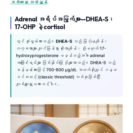
စစ်ဆေးမှု လမ်းညွှန်
.
తెలుగు
Adrenal အရိပ်အမြွက်များ—DHEA-S၊
मराठी
17-OHP နဲ့ cortisol
اردو
বাংলা
တွင် ဖုံးလွှမ်းထားသည်။
DHEA-S
သည် မြင့်နေချိန်၊
Shqip
လက္ခဏာများ လျင်မြန်စွာ တိုးလာချိန်၊ သို့မဟုတ် 17-
hydroxyprogesterone မမှန်သည့်အခါ adrenal
Magyar
အကြောင်းရင်းများ ဖြစ်နိုင်ခြေ ပိုများလာသည်။ DHEA-S သည်
Slovenščina
ခန့်မှန်းအားဖြင့် 700-800 µg/dL အထက်ဆိုလျှင် ဂန္ဓ
ဝင်အဆင့် (classic threshold) တစ်ခုဖြစ်ပြီး
한국어
လျစ်လျူရှုမထားသင့်ပါ။.
Polski
Lietuvių kalba
Русский
ქართული
Čeština