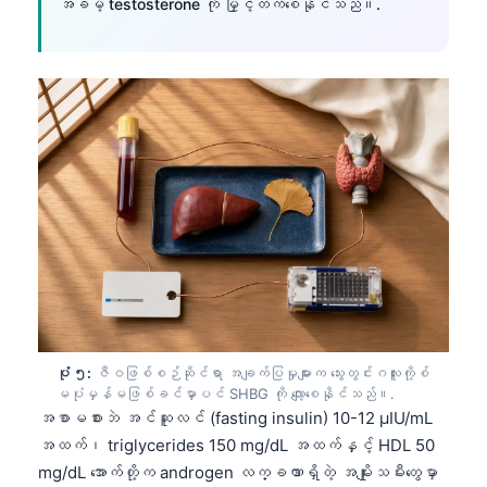
အခမဲ့ testosterone ကို မြှင့်တက်စေနိုင်သည်။.
ပုံ ၅:
ဇီဝဖြစ်စဉ်ဆိုင်ရာ အချက်ပြမှုများက သွေးတွင်းဂလူးကို့စ်
မပုံမှန်မဖြစ်ခင်မှာပင် SHBG ကို လျော့စေနိုင်သည်။.
အစာမစားဘဲ အင်ဆူလင် (fasting insulin) 10-12 µIU/mL
အထက်၊ triglycerides 150 mg/dL အထက်နှင့် HDL 50
mg/dL အောက်တို့က androgen လက္ခဏာရှိတဲ့ အမျိုးသမီးတွေမှာ