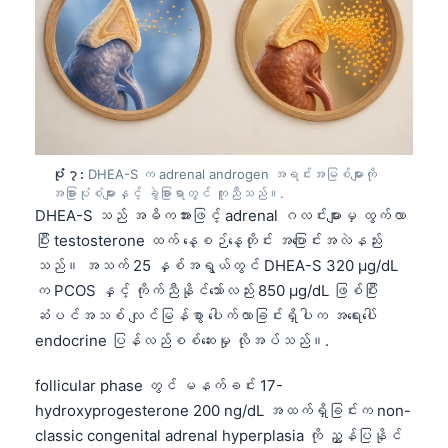
日本語
Eesti
Azərbaycan dili
Bosanski
Svenska
ပုံ ၇:
DHEA-S က adrenal androgen အရင်းအမြစ်များကို
Српски језик
အခြားပုံစံများနှင့် ခွဲခြားရာတွင် ကူညီသည်။.
Íslenska
DHEA-S သည် အဓိကအားဖြင့် adrenal ဂလင်းများမှ ထွက်လာ
ပြီး testosterone ထက် နေ့စဉ်နေ့တိုင်း အပြောင်းအလဲနည်း
Հայերեն
သည်။ အသက် 25 နှစ်အရွယ်တွင် DHEA-S 320 µg/dL
Bahasa Indonesia
က PCOS နှင့် ကိုက်ညီနိုင်သော်လည်း 850 µg/dL ဖြစ်ပြီး
हिन्दी
ဆံပင်အသစ် လျင်မြန်စွာ ပေါက်လာခြင်းရှိပါက အရေးပေါ်
endocrine ပြန်လည်စစ်ဆေးမှု လိုအပ်သည်။.
Nederlands
Dansk
follicular phase တွင် မနက်ခင်း 17-
Български
hydroxyprogesterone 200 ng/dL အထက်ရှိခြင်းက non-
classic congenital adrenal hyperplasia ကို ညွှန်ပြနိုင်
فارسی