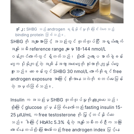
ပုံ ၂:
SHBG သည် androgen ရရှိနိုင်မှုကို ပြောင်းလဲစေသည့်
binding protein ဖြစ်သည်။.
SHBG ကို အများအားဖြင့် အသည်းတွင် ထုတ်လုပ်ပြီး အရွယ်ရောက်
အမျိုးသမီး reference range များမှာ 18-144 nmol/L
ဝန်းကျင်လောက်တွင် ရှိတတ်သည်၊ သို့သော် ဥရောပ ဓာတ်ခွဲခန်း
တွေက ပိုမိုကျဉ်းတဲ့ အချိန်အကွာအဝေးတွေကို သုံးတာကို ကျွန်ုပ်တွေ့
ဖူးသည်။ ဆေးခန်းတွင် SHBG 30 nmol/L အောက်ဆိုရင် free
androgen exposure ဘာကြောင့် တိုးလာနေသလဲကို စတင်မေးမြန်း
တဲ့ အမှတ်ဖြစ်သည်။.
Insulin က အသည်းမှ SHBG ထုတ်လုပ်မှုကို လျော့ချပေးသည်၊
ထို့ကြောင့် glucose ပုံမှန်ဖြစ်နေသော်လည်း fasting insulin 15-
25 µIU/mL က free testosterone ကို မြှင့်တင်နိုင်သေး
သည်။ ဒါကြောင့် HbA1c 5.3% ရှိတဲ့ အမျိုးသမီးတစ်ဦးက သကြား
ကောင်းနေတယ်လို့ ပြောထားသော်လည်း free androgen index မြင့်နေ