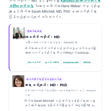
တ်စ် ကလိုင်း၊ MD
နှင့် ပူးပေါင်း၍
Kantesti AI ဆေးဘက်ဆိုင်ရာ
အကြံပေးဘုတ်အဖွဲ့
, ပါမောက္ခ ဒေါက်တာ Hans Weber ထံမှ ပံ့ပိုးမှု
များနှင့် ဒေါက်တာ Sarah Mitchell, MD, PhD မှ ဆေးဘက်ဆိုင်ရာ
ပြန်လည်သုံးသပ်ချက် အပါအဝင်။.
ဦးဆောင်ရေးသားသူ
သောမတ်စ် ကလိုင်း၊ MD
အကြီးတန်းဆေးဘက်ဆိုင်ရာအရာရှိ၊ Kantesti AI
ဒေါက်တာ သောမတ်စ် ကလိန်းသည် ဘုတ်အဖွဲ့မှ အသိအမှတ်ပြု
ထားသော ကလင်နစ်ဆိုင်ရာ ဟီမတ်တော်လော့ဂျစ် (clinical
hematologist) နှင့် အတွင်းလူနာဆိုင်ရာ ဆရာဝန်
(internist) ဖြစ်ပြီး ဓာတ်ခွဲခန်းဆိုင်ရာ ဆေးပညာနှင့် AI
သုတေသနဂိတ်
ဂူဂယ် စကော်လာ
Academia.edu
ORCID
အကူအညီဖြင့် ကလင်နစ်ဆိုင်ရာ ခွဲခြမ်းစိတ်ဖြာမှုတွင်
အတွေ့အကြုံ ၁၅ နှစ်ကျော်ရှိသည်။ Kantesti AI တွင် အကြီး
တန်း ဆေးဘက်ဆိုင်ရာ အရာရှိ (Chief Medical Officer)
အဖြစ် သူသည် ပိုင်ဆိုင်မှုဆိုင်ရာ အာရုံကြောကွန်ရက်
ဆေးဘက်ဆိုင်ရာ ပြန်လည်သုံးသပ်သူ
(proprietary neural network) ၏ ဆေးဘက်ဆိုင်ရာ တိကျမှုကို
ဆာရာ မစ်ချယ်၊ MD၊ PhD
စောင့်ကြည့်ကြီးကြပ်ပေးသည်။ ဒေါက်တာ ကလိန်းသည် ဇီဝ
အဓိကဆေးဘက်ဆိုင်ရာအကြံပေး - ဆေးခန်းရောဂါဗေဒနှင့် အထွေထွေဆေး
အမှတ်အသား (biomarker) အဓိပ္ပာယ်ဖော်ခြင်းနှင့်
ပညာ
ဓာတ်ခွဲခန်းဆိုင်ရာ ရောဂါရှာဖွေခြင်း (laboratory
ဒေါက်တာ Sarah Mitchell သည် ဓာတ်ခွဲခန်းဆိုင်ရာ ဆေးပညာ
diagnostics) တို့နှင့်ပတ်သက်၍ ဓာတ်ခွဲခန်းဆိုင်ရာ ဆေး
နှင့် ရောဂါရှာဖွေရေး ခွဲခြမ်းစိတ်ဖြာမှုတွင် အတွေ့အကြုံ 18 နှစ်
ပညာဆိုင်ရာ ခေါင်းစဉ်များအပေါ်တွင် အကြိမ်ကြိမ် ထုတ်ဝေခဲ့
ကျော်ရှိသော ဘုတ်အဖွဲ့မှ အသိအမှတ်ပြု ကလင်နစ် ပက်သော်လော်
သည်။.