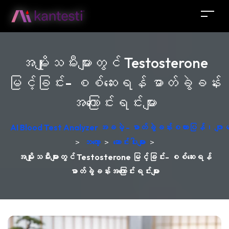
အမျိုးသမီးများတွင် Testosterone
မြင့်ခြင်း- စစ်ဆေးရန် ဓာတ်ခွဲခန်း
အကြောင်းရင်းများ
AI Blood Test Analyzer အခမဲ့ - ဓာတ်ခွဲခန်းစကားပြန်၊ ဂျ
>
ဘလော့
>
ဆောင်းပါးများ
>
အမျိုးသမီးများတွင် Testosterone မြင့်ခြင်း- စစ်ဆေးရန်
ဓာတ်ခွဲခန်းအကြောင်းရင်းများ