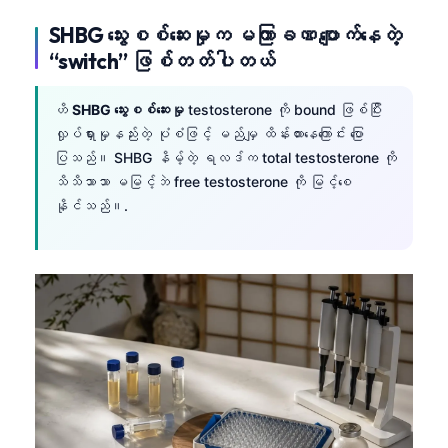
SHBG သွေးစစ်ဆေးမှုက မကြာခဏ ပျောက်နေတဲ့
“switch” ဖြစ်တတ်ပါတယ်
ဟိ
SHBG သွေးစစ်ဆေးမှု
testosterone ကို bound ဖြစ်ပြီး
လှုပ်ရှားမှုနည်းတဲ့ ပုံစံဖြင့် မည်မျှ ထိန်းထားနေကြောင်း ပြော
ပြသည်။ SHBG နိမ့်တဲ့ ရလဒ်က total testosterone ကို
သိသိသာသာ မမြင့်ဘဲ free testosterone ကို မြင့်စေ
နိုင်သည်။.