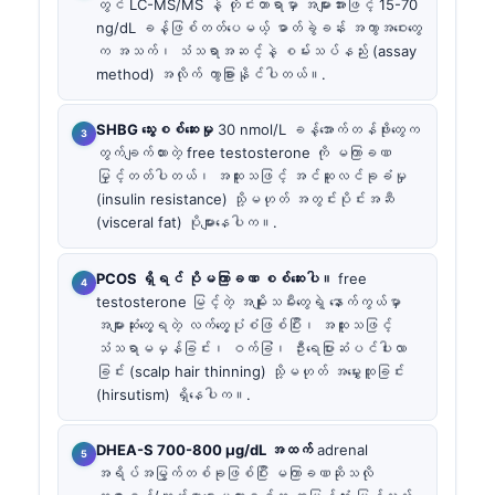
တွင် LC-MS/MS နဲ့ တိုင်းတာရာမှာ အများအားဖြင့် 15-70
ng/dL ခန့်ဖြစ်တတ်ပေမယ့် ဓာတ်ခွဲခန်း အကွာအဝေးတွေ
က အသက်၊ သံသရာအဆင့်နဲ့ စမ်းသပ်နည်း (assay
method) အလိုက် ကွာခြားနိုင်ပါတယ်။.
SHBG သွေးစစ်ဆေးမှု
30 nmol/L ခန့်အောက်တန်ဖိုးတွေက
တွက်ချက်ထားတဲ့ free testosterone ကို မကြာခဏ
မြှင့်တတ်ပါတယ်၊ အထူးသဖြင့် အင်ဆူလင်ခုခံမှု
(insulin resistance) သို့မဟုတ် အတွင်းပိုင်းအဆီ
(visceral fat) ပိုများနေပါက။.
PCOS ရှိရင် ပိုမကြာခဏ စစ်ဆေးပါ။
free
testosterone မြင့်တဲ့ အမျိုးသမီးတွေရဲ့ နောက်ကွယ်မှာ
အများဆုံးတွေ့ရတဲ့ လက်တွေ့ပုံစံဖြစ်ပြီး၊ အထူးသဖြင့်
သံသရာမမှန်ခြင်း၊ ဝက်ခြံ၊ ဦးရေပြားဆံပင်ပါးလာ
ခြင်း (scalp hair thinning) သို့မဟုတ် အမွှေးထူခြင်း
(hirsutism) ရှိနေပါက။.
DHEA-S 700-800 µg/dL အထက်
adrenal
အရိပ်အမြွက်တစ်ခုဖြစ်ပြီး မကြာခဏဆိုသလို