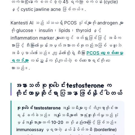
တက်လာပြီးနောက် စတင်ခဲ့တဲ့ 45 ရက်ကြာ စက်ဝန်း (cycle)
နှင့် cystic jawline acne ဖြစ်တယ်။.
Kantesti AI သည် သံသယရှိ PCOS ပုံစံများကို androgen များ
ကို glucose၊ insulin၊ lipids၊ thyroid နှင့်
inflammation marker များဘေးတွင် ဖတ်ရှုခြင်းဖြင့် အဓိက
အားဖြင့် သီးခြားဟော်မုန်းအမှတ်အသားတစ်ခုတည်းအဖြစ် မယူဘဲ
အဓိပ္ပာယ်ဖော်သည်။ ကျွန်တော်တို့ရဲ့ သီးခြား
PCOS သွေးစစ်ဆေးမှု
ရလဒ်များ
လမ်းညွှန်က ပိုကျယ်တဲ့ စစ်ဆေးစာရင်းကို ပေး
ထားသည်။.
အနားသတ် စုစုပေါင်း testosterone က
တိုင်းတာမှုဆိုင်ရာ ပြဿနာ ဖြစ်နိုင်ပါတယ်
စုစုပေါင်း testosterone
အမျိုးသမီးများတွင် တိကျစွာတိုင်းတာ
ရန် ခက်ခဲသည်။ အမျိုးသမီးများ၏ အာရုံစူးစိုက်မှုသည် ပုံ
မှန်အမျိုးသားများထက် 10-20 ဆ ပိုနည်းသောကြောင့် ဖြစ်သည်။
immunoassay မှရလာတဲ့ နယ်နိမိတ်အနီး (borderline)