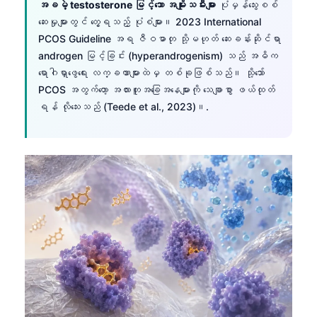
အခမဲ့ testosterone မြင့်သော အမျိုးသမီးများ
ပုံမှန်သွေးစစ်
ဆေးမှုများတွင် တွေ့ရသည့် ပုံစံများ။ 2023 International
PCOS Guideline အရ ဇီဝဓာတု သို့မဟုတ် ဆေးခန်းဆိုင်ရာ
androgen မြင့်ခြင်း (hyperandrogenism) သည် အဓိက
ရောဂါရှာဖွေရေး လက္ခဏာများထဲမှ တစ်ခုဖြစ်သည်။ သို့သော်
PCOS အတွက်တော့ အလားတူအခြေအနေများကို သေချာစွာ ဖယ်ထုတ်
ရန် လိုသေးသည် (Teede et al., 2023)။.