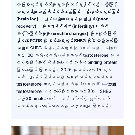
လည်း မှားယွင်းစွာ စိတ်ချရသလို ထင်ရနိုင်သည်။ ထို့ကြောင့်
ဆရာဝန်များသည် လိင်စိတ်နည်းခြင်း၊ ဦးနှောက်မရှင်းခြင်း
(brain fog)၊ ပြန်လည်ကောင်းမွန်မှု ညံ့ခြင်း (poor
recovery)၊ မျိုးမပွားနိုင်ခြင်း (infertility)၊ လိင်
အင်္ဂါပြောင်းလဲမှုများ (erectile changes) သို့မဟုတ် ဖြစ်
နိုင်သော PCOS ကို စစ်ဆေးရာတွင် SHBG ကိုပါ ထည့်တွက်ကြ
သည်။
SHBG နိမ့်နေချိန်တွင် ဖြစ်တတ်သည်၊ အကြောင်း
မှာ SHBG သည် သွေးလည်ပတ်မှုအတွင်း testosterone ကို မ
လှုပ်ရှားနိုင်အောင် ထိန်းထားပေးသည့် အဓိက binding protein
ဖြစ်သောကြောင့် ဖြစ်သည်။ 2026 ခုနှစ် မေလ 15 ရက်
အထိ၊ ကျွန်ုပ်မြင်ရသည့် အများဆုံး ဓာတ်ခွဲခန်းပုံစံမှာ
testosterone အလွန်အကျွံ တက်သွားခြင်းမဟုတ်ပါ—total
testosterone သည် အပေါ်ပိုင်းအကွာအဝေးနီးပါး၊ SHBG
သည် 30 nmol/L အောက်၊ နှင့် နံပါတ်ကို ရုတ်တရက်
ဆေးခန်းအရ အရေးပါလာစေသည့် လက္ခဏာများ ဖြစ်သည်။.