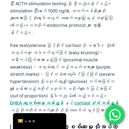
ပြီး ACTH stimulation testing သို့ ဦးတည်စေနိုင်သည်။
简体中文
stimulation ပြီးနောက် 1000 ng/dL အထက်တန်ဖိုးများကို
Română
များသောအားဖြင့် ထိုရောဂါအတွက် အထောက်အကူပြုရန် အသုံးပြုကြ
သော်လည်း ဒေသအလိုက် endocrine protocol များ ကွာခြား
Türkçe
နိုင်သည်။.
Ελληνικά
Português
free testosterone မြင့်တိုင်း cortisol ကို မမှာပါ။ သို့သော်
အလွယ်တကူ အမဲစက်ထွက်ခြင်း (easy bruising)၊
Español
အနီးကပ်ကြွက်သားအားနည်းခြင်း (proximal muscle
Italiano
weakness)၊ ခရမ်းရောင် ဆန့်အမှတ်အသားများ (purple
עִבְרִית
stretch marks)၊ ပြင်းထန်သော သွေးပေါင်မြင့်ခြင်း (severe
hypertension) သို့မဟုတ် သွေးချို (glucose) တက်လာခြင်းက
Français
မျှော်မှန်းထားသည့်အတိုင်းမဟုတ်ဘဲ မလိုက်လျောဘဲ မြင့်လာခြင်း
العربية
(out of proportion) ရှိပါက ကျွန်တော် ထည့်စစ်သည်။
Deutsch
DHEA သွေးစစ်ဆေးမှု လမ်းညွှန်
နှင့်
cortisol ပုံစံ လမ်းညွှန်
သည် ထိုအကိုင်းအခက်များကို ပိုမိုအသေးစိတ် ရှင်းပြထားသည်။.
English
ဗမာစာ
ပိုမြန်တဲ့ နောက်ဆက်တွဲ စစ်ဆေးမှု လိုအပ်တဲ့