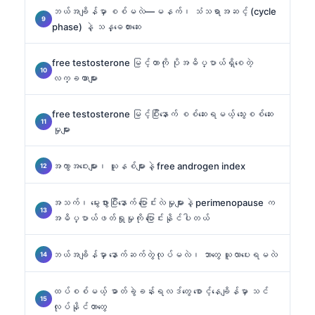
ဘယ်အချိန်မှာ စစ်မလဲ—မနက်၊ သံသရာအဆင့် (cycle
phase) နဲ့ သန္ဓေတားဆေး
free testosterone မြင့်တာကို ပိုအဓိပ္ပာယ်ရှိစေတဲ့
လက္ခဏာများ
free testosterone မြင့်ပြီးနောက် စစ်ဆေးရမယ့် သွေးစစ်ဆေး
မှုများ
အကွာအဝေးများ၊ ယူနစ်များနဲ့ free androgen index
အသက်၊ မွေးဖွားပြီးနောက် ပြောင်းလဲမှုများနဲ့ perimenopause က
အဓိပ္ပာယ်ဖတ်ရှုမှုကို ပြောင်းနိုင်ပါတယ်
ဘယ်အချိန်မှာ နောက်ဆက်တွဲလုပ်မလဲ၊ ဘာတွေ ယူလာပေးရမလဲ
ထပ်စစ်မယ့် ဓာတ်ခွဲခန်းရလဒ်တွေ စောင့်နေချိန်မှာ သင်
လုပ်နိုင်တာတွေ