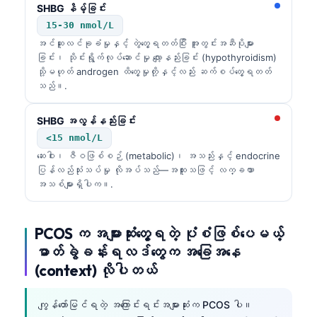
SHBG နိမ့်ခြင်း
15-30 nmol/L
အင်ဆူလင်ခုခံမှုနှင့် တွဲတွေ့ရတတ်ပြီး အူတွင်းအဆီပိုများ
ခြင်း၊ သိုင်းရွိုက်လုပ်ဆောင်မှု လျော့နည်းခြင်း (hypothyroidism)
သို့မဟုတ် androgen ထိတွေ့မှုတို့နှင့်လည်း ဆက်စပ်တွေ့ရတတ်
သည်။.
SHBG အလွန်နည်းခြင်း
<15 nmol/L
ဆေးဝါး၊ ဇီဝဖြစ်စဉ် (metabolic)၊ အသည်းနှင့် endocrine
ပြန်လည်သုံးသပ်မှု လိုအပ်သည်—အထူးသဖြင့် လက္ခဏာ
အသစ်များရှိပါက။.
PCOS က အများဆုံးတွေ့ရတဲ့ ပုံစံဖြစ်ပေမယ့်
ဓာတ်ခွဲခန်းရလဒ်တွေက အခြေအနေ
(context) လိုပါတယ်
ကျွန်တော်မြင်ရတဲ့ အကြောင်းရင်းအများဆုံးက PCOS ပါ။