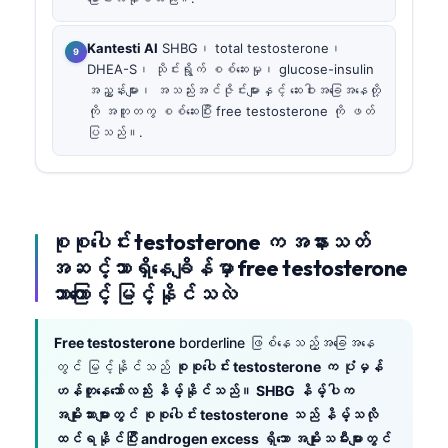
Kantesti AI
SHBG၊ total testosterone၊
DHEA-S၊ သိုင်းရွိုက် စစ်ဆေးမှု၊ glucose-insulin
အညွှန်းများ၊ အသည်းအင်ဇိုင်းများနှင့် ဆေးဝါးအခြေအနေတို့
ကို အတူတကွ စစ်ဆေးပြီး free testosterone ကို ဖတ်
ပြသည်။.
စုစုပေါင်း testosterone က အနားသတ်
အဆင့်သာရှိနေချိန်မှာ free testosterone
ဘာကြောင့် မြင့်နိုင်သလဲ
Free testosterone
borderline ဖြစ်နေသည့်အခြေအနေ
တွင် မြင့်နိုင်သည်
စုစုပေါင်း testosterone က ပုံမှန်
ဟန်တူနေသော်လည်း နိမ့်နိုင်သည်။ SHBG နိမ့်ပါက
အမျိုးသားများတွင် စုစုပေါင်း testosterone သည် နိမ့်သလို
ထင်ရနိုင်ပြီး androgen excess ရှိသော အမျိုးသမီးများတွင်