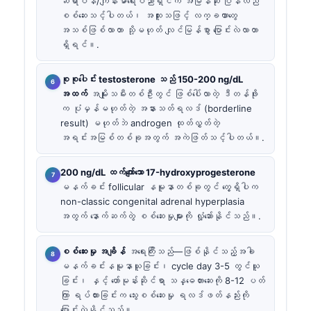
ဆရာဝန်/ကျန်းမာရေးပညာရှင်က အမြန်ဆုံး ပြန်လည်
စစ်ဆေးသင့်ပါတယ်၊ အထူးသဖြင့် လက္ခဏာတွေ
အသစ်ဖြစ်လာတာ သို့မဟုတ် လျင်မြန်စွာ ပြောင်းလဲလာတာ
ရှိရင်။.
စုစုပေါင်း testosterone သည် 150-200 ng/dL
အထက်
အမျိုးသမီးတစ်ဦးတွင် ဖြစ်ပေါ်လာတဲ့ ဒီတန်ဖိုး
က ပုံမှန်မဟုတ်တဲ့ အနားသတ်ရလဒ် (borderline
result) မဟုတ်ဘဲ androgen ထုတ်လွှတ်တဲ့
အရင်းအမြစ်တစ်ခုအတွက် အကဲဖြတ်သင့်ပါတယ်။.
200 ng/dL ထက်ကျော်သော 17-hydroxyprogesterone
မနက်ခင်း follicular နမူနာတစ်ခုတွင် တွေ့ရှိပါက
non-classic congenital adrenal hyperplasia
အတွက် နောက်ဆက်တွဲ စစ်ဆေးမှုများကို လှုံ့ဆော်နိုင်သည်။.
စစ်ဆေးမှု အချိန်
အရေးကြီးသည်—ဖြစ်နိုင်သည့်အခါ
မနက်ခင်းနမူနာယူခြင်း၊ cycle day 3-5 တွင်ယူ
ခြင်း၊ နှင့် ဟော်မုန်းဆိုင်ရာ သန္ဓေတားဆေးကို 8-12 ပတ်
ကြာ ရပ်ထားခြင်းက သွေးစစ်ဆေးမှု ရလဒ်ဖတ်နည်းကို
ပြောင်းလဲနိုင်သည်။.