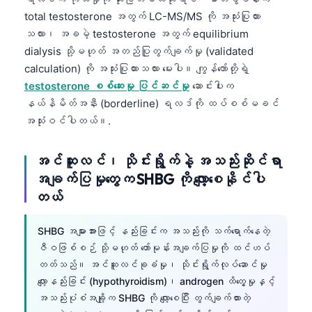
total testosterone အတွက် LC-MS/MS ကို အသုံးပြုထား
သလား၊ အခမဲ့ testosterone အတွက် equilibrium
dialysis သို့မဟုတ် အတည်ပြုတွက်ချက်မှု (validated
calculation) ကို အသုံးပြုထားသလား မေးပါ။ ကျွန်တော်တို့ရဲ့
testosterone စစ်ဆေးမှု ပြင်ဆင်မှု
ဆောင်းပါးက
နယ်နိမိတ်အနီး (borderline) ရလဒ်ကို ထပ်စစ်မခင်
အသုံးဝင်ပါတယ်။.
အင်ဆူလင်၊ သိုင်းရွိုက်နဲ့ အသည်းဆိုင်ရာ
အချက်ပြမှုတွေက SHBG ကို လျော့စေနိုင်ပါ
တယ်
SHBG အများအားဖြင့် နည်းခြင်းက အသည်းကို သက်ရောက်နေတဲ့
ဇီဝဖြစ်စဉ် သို့မဟုတ် ဟော်မုန်းအချက်ပြမှုကို ထင်ဟပ်
တတ်သည်။ အင်ဆူလင်ခုခံမှု၊ သိုင်းရွိုက်လုပ်ဆောင်မှု
လျော့နည်းခြင်း (hypothyroidism)၊ androgen ထိတွေ့မှုနှင့်
အသည်းပုံစံအချို့က SHBG ကို လျော့စေပြီး တွက်ချက်ထားတဲ့