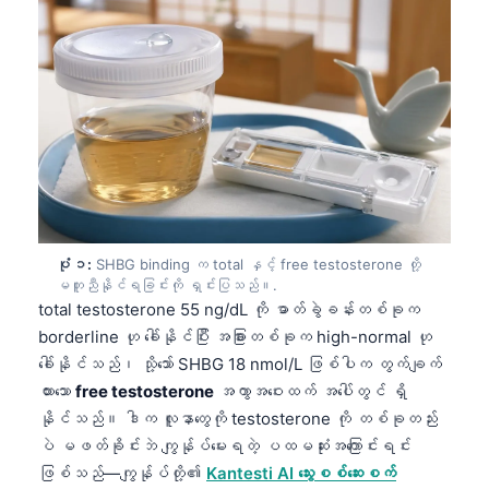
ပုံ ၁:
SHBG binding က total နှင့် free testosterone တို့
မတူညီနိုင်ရခြင်းကို ရှင်းပြသည်။.
total testosterone 55 ng/dL ကို ဓာတ်ခွဲခန်းတစ်ခုက
borderline ဟု ခေါ်နိုင်ပြီး အခြားတစ်ခုက high-normal ဟု
ခေါ်နိုင်သည်၊ သို့သော် SHBG 18 nmol/L ဖြစ်ပါက တွက်ချက်
ထားသော
free testosterone
အကွာအဝေးထက် အပေါ်တွင် ရှိ
နိုင်သည်။ ဒါက လူနာတွေကို testosterone ကို တစ်ခုတည်း
ပဲ မဖတ်ခိုင်းဘဲ ကျွန်ုပ်မေးရတဲ့ ပထမဆုံးအကြောင်းရင်း
ဖြစ်သည်—ကျွန်ုပ်တို့၏
Kantesti AI သွေးစစ်ဆေးစက်