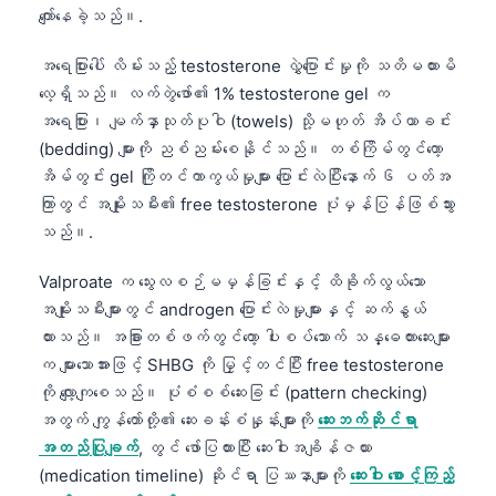
ကျော်နေခဲ့သည်။.
Català
O‘zbekcha
အရေပြားပေါ် လိမ်းသည့် testosterone လွှဲပြောင်းမှုကို သတိမထားမိ
Українська
လေ့ရှိသည်။ လက်တွဲဖော်၏ 1% testosterone gel က
အရေပြား၊ မျက်နှာသုတ်ပုဝါ (towels) သို့မဟုတ် အိပ်ယာခင်း
አማርኛ
(bedding) များကို ညစ်ညမ်းစေနိုင်သည်။ တစ်ကြိမ်တွင်တော့
Kiswahili
အိမ်တွင်း gel ကြိုတင်ကာကွယ်မှုများ ပြောင်းလဲပြီးနောက် ၆ ပတ်အ
ភាសាខ្មែរ
ကြာတွင် အမျိုးသမီး၏ free testosterone ပုံမှန်ပြန်ဖြစ်သွား
သည်။.
ไทย
Tagalog
Valproate က သွေးလစဉ်မမှန်ခြင်းနှင့် ထိခိုက်လွယ်သော
အမျိုးသမီးများတွင် androgen ပြောင်းလဲမှုများနှင့် ဆက်နွယ်
Tiếng Việt
ထားသည်။ အခြားတစ်ဖက်တွင်တော့ ပါးစပ်သောက် သန္ဓေတားဆေးများ
Bahasa Melayu
က များသောအားဖြင့် SHBG ကို မြှင့်တင်ပြီး free testosterone
മലയാളം
ကို လျော့ကျစေသည်။ ပုံစံစစ်ဆေးခြင်း (pattern checking)
ಕನ್ನಡ
အတွက် ကျွန်တော်တို့၏ ဆေးခန်းစံနှုန်းများကို
ဆေးဘက်ဆိုင်ရာ
အတည်ပြုချက်
, တွင် ဖော်ပြထားပြီး ဆေးဝါးအချိန်ဇယား
ગુજરાતી
(medication timeline) ဆိုင်ရာ ပြဿနာများကို
ဆေးဝါး စောင့်ကြည့်
தமிழ்