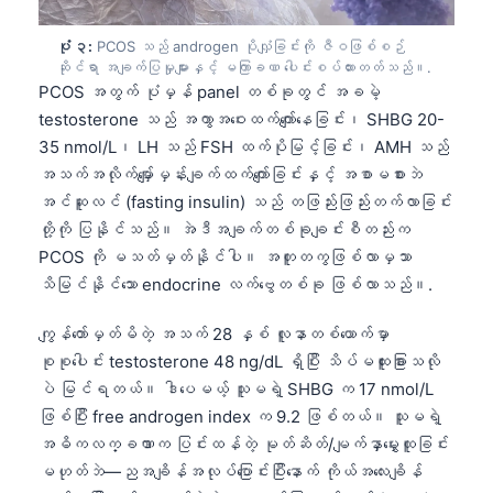
ပုံ ၃:
PCOS သည် androgen ပိုလျှံခြင်းကို ဇီဝဖြစ်စဉ်
ဆိုင်ရာ အချက်ပြမှုများနှင့် မကြာခဏ ပေါင်းစပ်ထားတတ်သည်။.
PCOS အတွက် ပုံမှန် panel တစ်ခုတွင် အခမဲ့
testosterone သည် အကွာအဝေးထက်ကျော်နေခြင်း၊ SHBG 20-
35 nmol/L၊ LH သည် FSH ထက်ပိုမြင့်ခြင်း၊ AMH သည်
အသက်အလိုက်မျှော်မှန်းချက်ထက်ကျော်ခြင်းနှင့် အစာမစားဘဲ
အင်ဆူလင် (fasting insulin) သည် တဖြည်းဖြည်းတက်လာခြင်း
တို့ကို ပြနိုင်သည်။ အဲဒီအချက်တစ်ခုချင်းစီတည်းက
PCOS ကို မသတ်မှတ်နိုင်ပါ။ အတူတကွဖြစ်လာမှသာ
သိမြင်နိုင်သော endocrine လက်ဗွေတစ်ခု ဖြစ်လာသည်။.
ကျွန်တော်မှတ်မိတဲ့ အသက် 28 နှစ် လူနာတစ်ယောက်မှာ
စုစုပေါင်း testosterone 48 ng/dL ရှိပြီး သိပ်မထူးခြားသလို
ပဲ မြင်ရတယ်။ ဒါပေမယ့် သူမရဲ့ SHBG က 17 nmol/L
ဖြစ်ပြီး free androgen index က 9.2 ဖြစ်တယ်။ သူမရဲ့
အဓိကလက္ခဏာက ပြင်းထန်တဲ့ မုတ်ဆိတ်/မျက်နှာမွှေးထူခြင်း
မဟုတ်ဘဲ—ညအချိန်အလုပ်ပြောင်းပြီးနောက် ကိုယ်အလေးချိန်