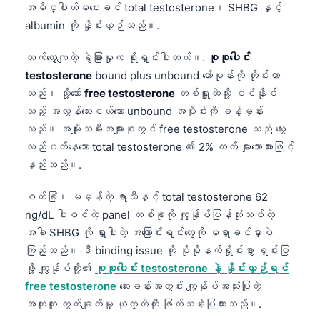
အဓိပ္ပါယ်မပေးခင် total testosterone၊ SHBG နှင့်
albumin ကို နှိုင်းယှဉ်သည်။.
လက်တွေ့ကျတဲ့ ခွဲခြားမှုက ရိုးရှင်းပါတယ်။.
စုစုပေါင်း
testosterone
bound plus unbound ဟော်မုန်းကို တိုင်းတာ
သည်၊ သို့သော်
free testosterone
တစ်ရှူးထဲသို့ ဝင်နိုင်
သည့် အလွန်သေးငယ်သော unbound အပိုင်းကို ခန့်မှန်း
သည်။ အမျိုးသမီးအများစုတွင် free testosterone သည် သွေး
လည်ပတ်နေသော total testosterone ၏ 2% ထက် များသောအားဖြင့်
နည်းသည်။.
ဝက်ခြံ၊ မမှန်တဲ့ ရာသီနှင့် total testosterone 62
ng/dL ပါဝင်တဲ့ panel တစ်ခုကို ကျွန်ုပ်ပြန်သုံးသပ်တဲ့
အခါ SHBG ကို ရှားပါးတဲ့ အကြောင်းရင်းတွေကို မရှာခင်မှာပဲ
ကြည့်သည်။ ဒီ binding issue ကို ပိုမိုနက်ရှိုင်းစွာ ရှင်းပြ
ဖို့ ကျွန်ုပ်တို့၏
စုစုပေါင်း testosterone နဲ့ နှိုင်းယှဉ်ရင်
free testosterone
ဆေးခန်းအတွင်း ကျွန်ုပ်အသုံးပြုတဲ့
အတူတူ တွက်ချက်မှု ယုတ္တိကို ဖြတ်သန်းပြထားသည်။.