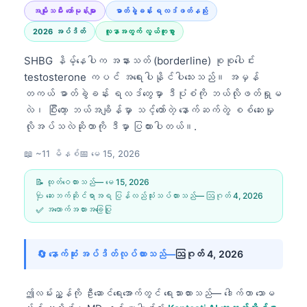
အမျိုးသမီး ဟော်မုန်းများ
ဓာတ်ခွဲခန်း ရလဒ်ဖတ်နည်း
2026 အပ်ဒိတ်
လူနာအတွက် လွယ်ကူစွာ
SHBG နိမ့်နေပါက အနားသတ် (borderline) စုစုပေါင်း
testosterone ကပင် အရေးပါနိုင်ပါသေးသည်။ အမှန်
တကယ် ဓာတ်ခွဲခန်း ရလဒ်တွေမှာ ဒီပုံစံကို ဘယ်လိုဖတ်ရှုမ
လဲ၊ ပြီးတော့ ဘယ်အချိန်မှာ သင့်တော်တဲ့ နောက်ဆက်တွဲ စစ်ဆေးမှု
လိုအပ်သလဲဆိုတာကို ဒီမှာ ပြထားပါတယ်။.
📖 ~11 မိနစ်
📅
မေ 15, 2026
📝 ထုတ်ဝေထားသည်—
မေ 15, 2026
🩺 ဆေးဘက်ဆိုင်ရာအရ ပြန်လည်သုံးသပ်ထားသည်—
ဩဂုတ် 4, 2026
✅ အထောက်အထားအခြေပြု
🔄 နောက်ဆုံး အပ်ဒိတ်လုပ်ထားသည်—
ဩဂုတ် 4, 2026
ဤလမ်းညွှန်ကို ဦးဆောင်ရေးအောက်တွင် ရေးသားထားသည်—
ဒေါက်တာ သောမ