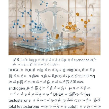
Gàidhlig
Euskara
Македонски јазик
Latviešu valoda
Galego
অসমীয়া
සිංහල
سنڌي
ပုံ ၆:
ဆေးဝါးထိတွေ့မှုက ဟော်မုန်းပန်နယ်များတွင် endocrine ရောဂါ
پښتو
ကို အတုယူသလို ဖြစ်စေနိုင်သည်။.
DHEA က အများဆုံး အပြစ်တင်ရမည့် အကြောင်းရင်းတစ်ခု
ဖြစ်သည်။ အချို့သော အမျိုးသမီးများတွင် နေ့စဉ် 25-50 mg
Slovenčina
သောက်သုံးခြင်းက အောက်ဘက်သို့ ဆက်လက်ဖြစ်ပေါ်လာသော
androgen များကို မြှင့်တင်နိုင်သည်။ လူနာတစ်ဦးက
Hrvatski
ပင်ပန်းနွမ်းနယ်မှုအတွက် DHEA ထည့်ပြီးနောက် free
Suomi
testosterone နှစ်ဆတက်သွားတာကို ကျွန်တော် တွေ့ဖူးသည်။ သို့သော်
Қазақ тілі
total testosterone ကတော့ ဓာတ်ခွဲခန်း cutoff အနည်းငယ်သာ