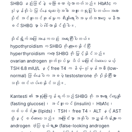
SHBG နည်းခြင်းနဲ့ မကြာခဏ တွဲလာတတ်သည်။ HbA1c က
ပုံမှန်လိုပဲ မြင်နေရသေးတဲ့အခါ အထူးဂရုပြုပါတယ်—အစော
ပိုင်း အင်ဆူလင်ခုခံမှုက ဆီးချိုရောဂါအမှတ်အသားတွေ မနီလာ
ခင် SHBG မှာပဲ ပေါ်လာနိုင်လို့ပါ။.
သိုင်းရွိုက်အခြေအနေကလည်း အရေးကြီးပါတယ်။
hypothyroidism က SHBG ကို လျော့စေနိုင်ပြီး
hyperthyroidism ကတော့ SHBG ကို မြှင့်နိုင်သည်။
ovarian androgen ထုတ်လုပ်မှု သိပ်မပြောင်းလဲသေးပေမယ့်
TSH 6.8 mIU/L နှင့် free T4 က နိမ့်-ပုံမှန်အနီး (low-
normal) ဖြစ်နေပါက အခမဲ့ testosterone ကို ပိုမိုကြီးမား
သလို ထင်ဟပ်စေနိုင်သည်။.
Kantesti ၏ အာရုံကြောကွန်ရက်သည် SHBG ကို အစာရှောင်သွေးချို
(fasting glucose)၊ အင်ဆူလင် (insulin)၊ HbA1c၊
လစ်ပစ်ဒ်များ (lipids)၊ TSH၊ free T4၊ ALT နှင့် AST
တို့နှင့် စစ်ဆေးပေးသည်။ အကြောင်းမှာ အဆိုပါ အညွှန်းကိန်းများက
Norsk bokmål
androgen အံ့သြဖွယ်ရာများ (false-looking androgen
Ślōnskŏ gŏdka