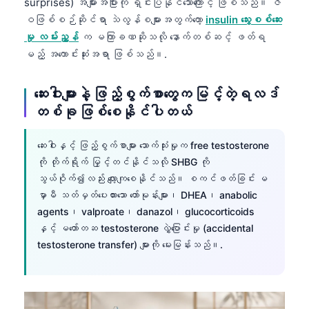
surprises) အများအပြားကို ရှင်းပြနိုင်သောကြောင့် ဖြစ်သည်။ ဇီ
Frysk
ဝဖြစ်စဉ်ဆိုင်ရာ သဲလွန်စများအတွက်တော့
insulin သွေးစစ်ဆေး
မှု လမ်းညွှန်
က မကြာခဏဆိုသလို နောက်တစ်ဆင့် ဖတ်ရ
Esperanto
မည့် အကောင်းဆုံးအရာ ဖြစ်သည်။.
Беларуская мова
Татар теле
ဆေးဝါးများနဲ့ ဖြည့်စွက်စာတွေက မြင့်တဲ့ရလဒ်
Кыргызча
တစ်ခု ဖြစ်စေနိုင်ပါတယ်
ئۇيغۇرچە
ဆေးဝါးနှင့် ဖြည့်စွက်စာများ သောက်သုံးမှုက free testosterone
Cebuano
ကို တိုက်ရိုက် မြှင့်တင်နိုင်သလို SHBG ကို
Basa Jawa
သွယ်ဝိုက်၍လည်း လျော့ကျစေနိုင်သည်။ စကင်ဖတ်ခြင်း မ
မှာမီ သတ်မှတ်ပေးထားသော ဟော်မုန်းများ၊ DHEA၊ anabolic
ພາສາລາວ
agents၊ valproate၊ danazol၊ glucocorticoids
Монгол
နှင့် မတော်တဆ testosterone လွှဲပြောင်းမှု (accidental
Afrikaans
testosterone transfer) များကို မေးမြန်းသည်။.
العربية المغربية
Occitan