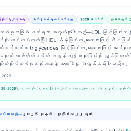
်ဆိုင်ရာ ကျန်းမာရေး
ဓာတ်ခွဲခန်း ရလဒ်ဖတ်နည်း
2026 အပ်ဒိတ်
လူနာအတွက် လွ
ံစံတစ်ခုအဖြစ် ဖတ်ရတာ အလွယ်ဆုံးပါသည်—LDL မြင့်ခြင်းက များသေ
ို ထင်ဟပ်တတ်ပြီး HDL နိမ့်ခြင်းက များသောအားဖြင့် ဇီဝဖြစ
ပ်တတ်ကာ triglycerides မြင့်ခြင်းက များသောအားဖြင့် အင်ဆူလ
မဟုတ် ကာဗိုဟိုက်ဒရိတ် အလွန်အကျွံ စားသုံးခြင်းကို ညွှန်ပြတတ
ကိုယ်တိုင်တစ်ခုတည်းအနေနဲ့ အရေးပါမှု အလွန်နည်းပါသည်။.
, 2026
 29, 2026
🩺 ဆေးဘက်ဆိုင်ရာအရ ပြန်လည်သုံးသပ်ထားသည်—
၂၀၂၆ ခုနှစ်၊ ဇူလိုင
်လုပ်ထားသည်—
၂၀၂၆ ခုနှစ်၊ ဇူလိုင်လ ၂၂ ရက်
းအောက်တွင် ရေးသားထားသည်—
ဒေါက်တာ သောမတ်စ် ကလိုင်း၊ MD
နှင့် ပူးပေါင်း၍
Ka