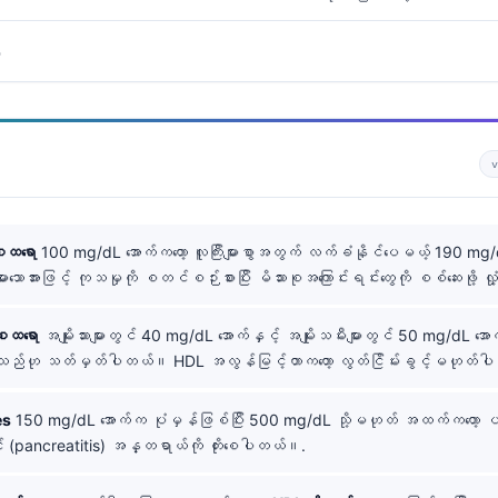
း
စထရော
100 mg/dL အောက်ကတော့ လူကြီးများစွာအတွက် လက်ခံနိုင်ပေမယ့် 190 mg/
းသောအားဖြင့် ကုသမှုကို စတင်စဉ်းစားပြီး မိသားစုအကြောင်းရင်းတွေကို စစ်ဆေးဖို့ လ
စထရော
အမျိုးသားများတွင် 40 mg/dL အောက်နှင့် အမျိုးသမီးများတွင် 50 mg/dL အ
မ့်သည်ဟု သတ်မှတ်ပါတယ်။ HDL အလွန်မြင့်တာကတော့ လွတ်ငြိမ်းခွင့်မဟုတ်ပ
es
150 mg/dL အောက်က ပုံမှန်ဖြစ်ပြီး 500 mg/dL သို့မဟုတ် အထက်ကတော
်း (pancreatitis) အန္တရာယ်ကို တိုးစေပါတယ်။.