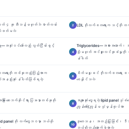
ံပါတ် ၄ ခု သီးသန့်မဟုတ်ဘဲ ဇာတ်လမ်း
LDL ကိုလက်စတရောက သင့်ကို တက
လိုဖတ်မလဲ
အသုံးဝင်သော်လည်း လွတ်ငြိမ်းခွင့်
Triglycerides—အစားအသောက်၊ အ
သို့မဟုတ် အင်ဆူလင်ခုခံမှုကို မ
နံပါတ်
်စတရောကို တစ်ခုတည်းကြည့်တာက
စိတ်မပူခင် ကိုလက်စတရော စစ်ဆေး
သုံးအနည်းဆုံး နံပါတ်ဖြစ်ရတဲ့
စေနိုင်သလဲ
ခြား ဆေးဘက်ဆိုင်ရာ ပြဿနာတစ်ခုကို
အများဆုံး တွေ့ရတဲ့ lipid panel ပုံစ
ကျွန်တော်/ကျွန်မ ပုံမှန်လုပ်တာ
id panel ကို လက်တွေ့ဘဝမှာ ဘယ်လို
သုတေသန၊ အတည်ပြုခြင်း၊ ဒီအဓိ
ဲ
ဘယ်လိုတည်ဆောက်ခဲ့တာလဲ