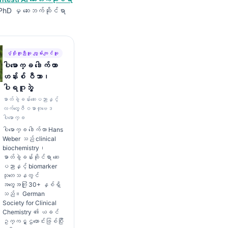
, PhD မှ ဆေးဘက်ဆိုင်ရာ
ပံ့ပိုးကူညီသူ ကျွမ်းကျင်သူ
ပါမောက္ခ ဒေါက်တာ
ဟန်းစ် ဝီဘာ၊
ပါရဂူဘွဲ့
ဓာတ်ခွဲခန်းဆေးပညာနှင့်
လက်တွေ့ဇီဝဓာတုဗေဒ
ပါမောက္ခ
ပါမောက္ခ ဒေါက်တာ Hans
Weber သည် clinical
biochemistry၊
ဓာတ်ခွဲခန်းဆိုင်ရာ ဆေး
ပညာနှင့် biomarker
သုတေသနတွင်
အတွေ့အကြုံ 30+ နှစ်ရှိ
သည်။ German
Society for Clinical
Chemistry ၏ ယခင်
ဥက္ကဋ္ဌဟောင်းဖြစ်ပြီး