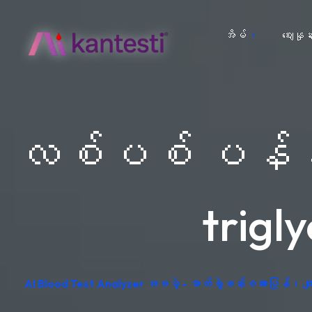
အိမ်
ဈေးနှုန်
လစ်ပစ် ပန်နယ
trigly
AI Blood Test Analyzer အခမဲ့ - ဓာတ်ခွဲခန်းစကားပြန်၊ 