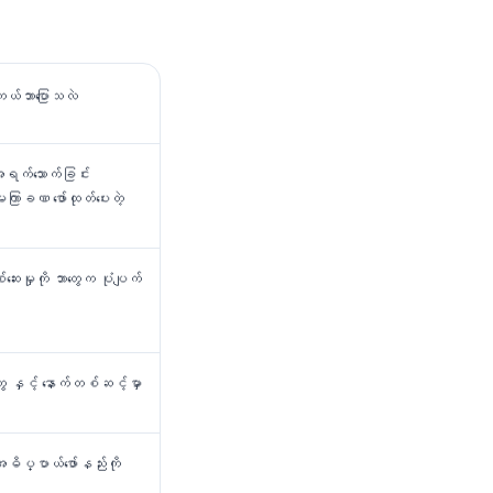
ယ်ဘာပြောသလဲ
ရက်သောက်ခြင်း
ကြာခဏ ဖော်ထုတ်ပေးတဲ့
မှုကို ဘာတွေက ပုံပျက်
ံတွေ နှင့် နောက်တစ်ဆင့်မှာ
ပ္ပာယ်ဖော်နည်းကို