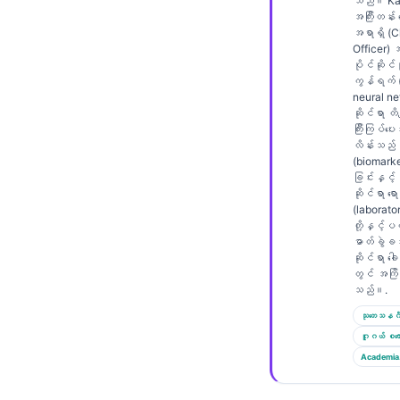
Gàidhlig
သည်။ Kan
အကြီးတန်း
Euskara
အရာရှိ (C
Officer)
Македонски јазик
ပိုင်ဆိုင်မ
ကွန်ရက် (
Latviešu valoda
neural n
ဆိုင်ရာ တိက
Galego
ကြီးကြပ်ပ
လိန်းသည်
অসমীয়া
(biomarke
සිංහල
ခြင်းနှင့်
ဆိုင်ရာ ရော
سنڌي
(laborato
တို့နှင့
پښتو
ဓာတ်ခွဲခန
ဆိုင်ရာ ခေါ
တွင် အကြိ
သည်။.
Slovenčina
သုတေသနဂိ
Hrvatski
ဂူဂယ် စကော
Suomi
Academia
Қазақ тілі