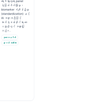
ရောဂါရှာဖွေရေး panel
ခွဲခြမ်းစိတ်ဖြာမှု၊
biomarker စံချိန်ညှိမှု
(standardization) နှင့်
AI အကူအညီဖြင့်
ဓာတ်ခွဲခန်းဆိုင်ရာ ဆေး
ပညာတို့တွင် အထူးပြု
သည်။.
သုတေသနဂိတ်
ဂူဂယ် စကော်လာ