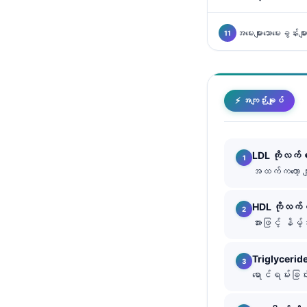
తెలుగు
အမေးများသောမေးခွန်းမျာ
मराठी
اردو
বাংলা
⚡ အကျဉ်းချုပ်
Shqip
Magyar
LDL ကိုလက်
Slovenščina
အထက်ကတော့ မျာ
한국어
Polski
HDL ကိုလက်
အားဖြင့် နိ
Lietuvių kalba
Русский
Triglycerid
ქართული
ရောင်ရမ်းခြင
Čeština