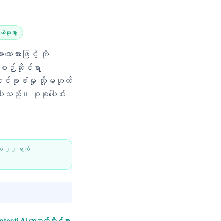
ယ်ကူစွာ
ာအားဖြင့် ကို
်စဉ်ဆိုင်ရာ
င်ခုခံမှု သို့မဟုတ်
်ပါသည်။ စုစုပေါင်း
်လ ၂၂ ရက်
ntesti AI ဆေးဘက်ဆိုင်ရာ