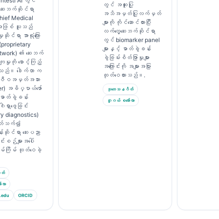
testi AI တွင်
တွင် အထူးပြု
 ဆေးဘက်ဆိုင်ရာ
အသိအမှတ်ပြုလက်မှတ်
hief Medical
များကို ကိုင်ဆောင်ထားပြီး
 အဖြစ် သူသည်
လက်တွေ့ဆေးဘက်ဆိုင်ရာ
ှုဆိုင်ရာ အာရုံကြော
တွင် biomarker panel
proprietary
များနှင့် ဓာတ်ခွဲခန်း
etwork) ၏ ဆေးဘက်
ခွဲခြမ်းစိတ်ဖြာမှုများ
ျမှုကို စောင့်ကြည့်
အကြောင်းကို အများအပြား
ေးသည်။ ဒေါက်တာ က
ထုတ်ဝေထားသည်။.
 ဇီဝအမှတ်အသား
r) အဓိပ္ပာယ်ဖော်
သုတေသနဂိတ်
 ဓာတ်ခွဲခန်း
ဂူဂယ် စကော်လာ
ဂါရှာဖွေခြင်း
ry diagnostics)
်ပတ်သက်၍
်းဆိုင်ရာ ဆေးပညာ
င်းစဉ်များအပေါ်
မ်ကြိမ် ထုတ်ဝေခဲ့
တ်
်လာ
.edu
ORCID