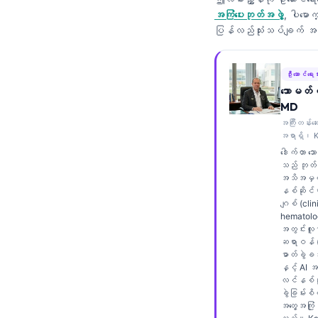
Frysk
အကြံပေးဘုတ်အဖွဲ့
, ပါမော
ပြန်လည်သုံးသပ်ချက်
Esperanto
Беларуская мова
ဦးဆောင်ရေးသ
Татар теле
သောမတ်စ
MD
Кыргызча
အကြီးတန်းဆ
ئۇيغۇرچە
အရာရှိ၊ K
ဒေါက်တာ သ
Cebuano
သည် ဘုတ်အ
Basa Jawa
အသိအမှတ်
နစ်ဆိုင်ရာ
ພາສາລາວ
ဂျစ် (clin
hematolog
Монгол
အတွင်းလူန
ဆရာဝန် (in
Afrikaans
ဓာတ်ခွဲခန
နှင့် AI 
العربية المغربية
လင်နစ်ဆိ
ခွဲခြမ်းစိ
Occitan
အတွေ့အကြုံ