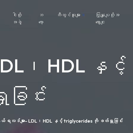
ျ
ငါတို့
ဘ
တီထွင်သူများ
ကြှနျုပျတို့အ
အဖွဲ့
လော့
ကွောငျး
DL၊ HDL နှင့်
ှုခြင်း
ရလဒ်များ- LDL၊ HDL နှင့် triglycerides ကို ဖတ်ရှုခြင်း