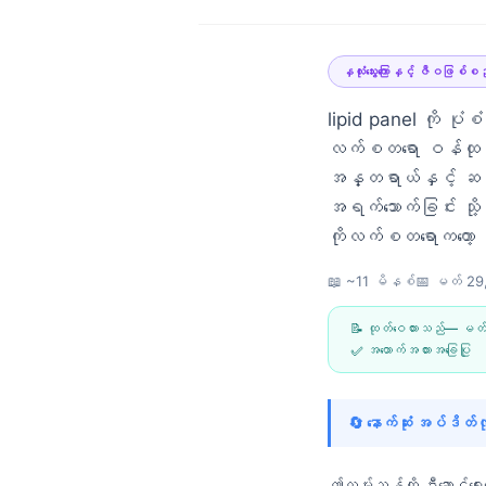
နှလုံးသွေးကြောနှင့် ဇီဝဖြစ်စဉ
lipid panel ကို ပု
လက်စတရော ဝန်ထုပ်က
အန္တရာယ်နှင့် ဆက်စ
အရက်သောက်ခြင်း သို့
ကိုလက်စတရောကတော့ 
📖 ~11 မိနစ်
📅
မတ် 29
📝 ထုတ်ဝေထားသည်—
မတ်
✅ အထောက်အထားအခြေပြု
🔄 နောက်ဆုံး အပ်ဒိတ
Norsk bokmål
Ślōnskŏ gŏdka
ဤလမ်းညွှန်ကို ဦးဆောင်ရေ