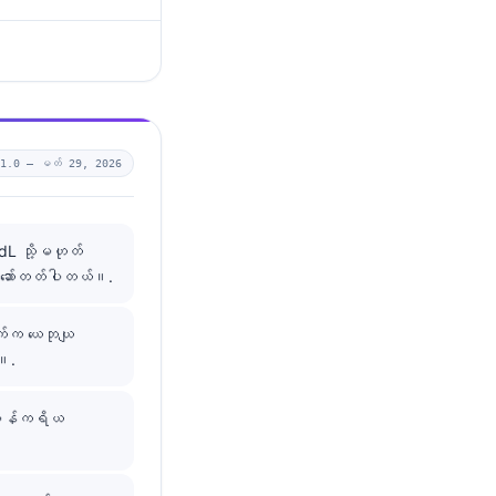
v1.0 —
မတ် 29, 2026
dL သို့မဟုတ်
ှုံ့ဆော်တတ်ပါတယ်။.
ောက်က ယေဘုယျ
ါ။.
့ ပန်ကရိယ