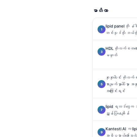
Català
မာတိကာ
O‘zbekcha
Українська
lipid panel ကို န
တစ်ပုဒ်လို ဘယ်
አማርኛ
Kiswahili
HDL ကိုလက်စတရော—
ភាសាខ្មែរ
မဟုတ်
ไทย
Tagalog
စုစုပေါင်း ကိုလက
စာမျက်နှာပေါ်မှာ အ
Tiếng Việt
အကြောင်းရင်း
Bahasa Melayu
മലയാളം
lipid ရလဒ်တွေက အ
ညွှန်ပြနေချိန်
ಕನ್ನಡ
ગુજરાતી
Kantesti AI က lip
အဓိပ္ပာယ်ဖော်သလ
தமிழ்