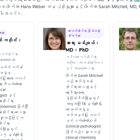
က္ခ ဒေါက်တာ Hans Weber ထံမှ ပံ့ပိုးမှုများနှင့် ဒေါက်တာ Sarah Mitchell, MD
 အပါအဝင်။.
ဆေးဘက်ဆိုင်ရာ ပြန်လည်
ားသူ
သုံးသပ်သူ
် ကလိုင်း၊
ဆာရာ မစ်ချယ်၊
MD၊ PhD
ေးဘက်ဆိုင်ရာ
အဓိကဆေးဘက်ဆိုင်ရာ
antesti AI
အကြံပေး - ဆေးခန်းရောဂါဗေဒ
ောမတ်စ် ကလိန်း
နှင့် အထွေထွေဆေးပညာ
ဖွဲ့မှ
ဒေါက်တာ Sarah Mitchell
ပြုထားသော ကလင်
သည် ဓာတ်ခွဲခန်း
 ဟီမတ်တော်လော့
ဆိုင်ရာ ဆေးပညာနှင့်
ical
ရောဂါရှာဖွေရေး
ist) နှင့်
ခွဲခြမ်းစိတ်ဖြာမှုတွင်
ာဆိုင်ရာ
အတွေ့အကြုံ 18 နှစ်ကျော်ရှိ
ternist) ဖြစ်ပြီး
သော ဘုတ်အဖွဲ့မှ
်းဆိုင်ရာ ဆေးပညာ
အသိအမှတ်ပြု ကလင်
အကူအညီဖြင့် က
နစ် ပက်သော်လော်ဂျစ်
ုင်ရာ
(clinical pathologist)
တ်ဖြာမှုတွင်
ဖြစ်သည်။ သူမသည်
 ၁၅ နှစ်ကျော်ရှိ
clinical chemistry