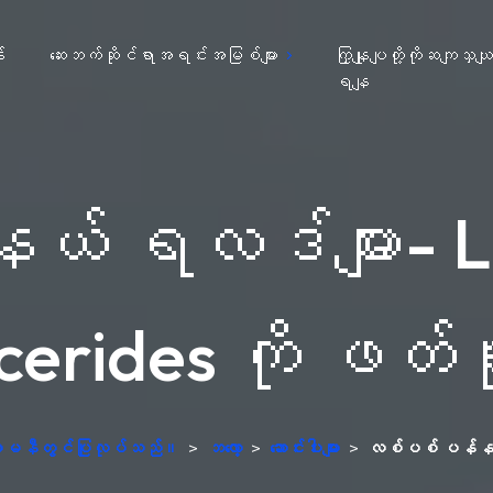
း
ဆေးဘက်ဆိုင်ရာအရင်းအမြစ်များ
ကြှနျုပျတို့ကိုဆကျသှယ
ရနျ
် ရလဒ်များ- L
cerides ကို ဖတ်ရ
ဂျာမနီတွင်ပြုလုပ်သည်။
>
ဘလော့
>
ဆောင်းပါးများ
>
လစ်ပစ် ပန်နယ် 