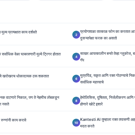
प्रयोगशाळा तात्काळ फोन का करतात 
ूल्य प्रत्यक्षात काय दर्शवते
दुसऱ्यापेक्षा फरक का असतो
साखर आपत्कालीन बनते तेव्हा ग्लुकोज,
े सर्वाधिक वेळा घाबरवणारी मूल्ये ट्रिगर होतात
गॅप
मूत्रपिंड, यकृत आणि रक्त गोठण्याचे 
जे खरोखरच धोकादायक ठरू शकतात
सर्वाधिक महत्त्वाचे
क वाटणारे निकाल, पण ते नेहमीच लॅबकडून
हेमोलिसिस, दूषितता, निर्जलीकरण आणि प्
ण नसते
होणारे खोटे इशारे
Kantesti AI तुम्हाला रक्त तपासणी अहव
रुग्णांनी काय करावे
मदत करते