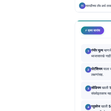
Català
तातडीच्या लॅब अर्थ ला
O‘zbekcha
Українська
አማርኛ
⚡ द्रुत सारांश
Kiswahili
ភាសាខ្មែរ
गंभीर मूल्य
म्हणजे
ဗမာစာ
ध्वजासारखे नाही
ไทย
पोटॅशियम
याला स
Tagalog
लक्षणांसह.
Tiếng Việt
Bahasa Melayu
सोडियम
खाली
संख्येइतकाच महत
മലയാളം
ಕನ್ನಡ
ग्लुकोज
खाली
5
ગુજરાતી