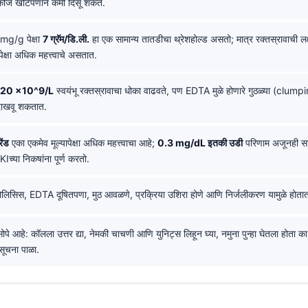
ुकोज खोटेपणाने कमी दिसू शकते.
g/g पेक्षा
7 ग्रॅम/डि.ली.
हा एक सामान्य तातडीचा थ्रेशहोल्ड असतो; मात्र रक्तस्रावाची 
पेक्षा अधिक महत्त्वाचे असतात.
20 ×10^9/L
स्वयंभू रक्तस्रावाचा धोका वाढवते, पण EDTA मुळे होणारे गुठळ्या (clum
दाखवू शकतात.
ेंड
एका एकमेव मूल्यापेक्षा अधिक महत्त्वाचा आहे;
0.3 mg/dL इतकी उडी
परिणाम अजूनही सा
च्या निकषांना पूर्ण करतो.
मोलिसिस, EDTA दूषितपणा, मुठ आवळणे, प्रक्रिया उशिरा होणे आणि निर्जलीकरण यामुळे होता
सोपे आहे: कॉलला उत्तर द्या, नेमकी चाचणी आणि युनिट्स लिहून घ्या, नमुना पुन्हा घेतला होता क
 सूचना पाळा.