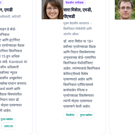
क
वैद्यकीय समीक्षक
न, एमडी
सारा मिशेल, एमडी,
पीएचडी
 अधिकारी, कांटेस्टी
मुख्य वैद्यकीय सल्लागार -
क्लिनिकल पॅथॉलॉजी आणि
ाइन हे बोर्ड-
अंतर्गत औषध
्लिनिकल
ट आणि इंटर्निस्ट
डॉ. सारा मिशेल या 18+
ा प्रयोगशाळा वैद्यक
वर्षांच्या प्रयोगशाळा वैद्यक
य्यित क्लिनिकल
आणि निदान विश्लेषणाच्या
्ये 15 हून अधिक
अनुभवासह बोर्ड-प्रमाणित
ुभव आहे. Kantesti AI
क्लिनिकल पॅथॉलॉजिस्ट
ैद्यकीय अधिकारी
आहेत. त्यांच्याकडे क्लिनिकल
लकीच्या न्यूरल
केमिस्ट्रीमध्ये विशेष
वैद्यकीय अचूकतेवर
प्रमाणपत्रे आहेत आणि
ेखरेख प्रदान करतात.
क्लिनिकल प्रॅक्टिसमध्ये
े अर्थ लावणे आणि
बायोमार्कर पॅनेल्स व
वैद्यक विषयांवरील
प्रयोगशाळा विश्लेषणावर
निदान यांवर डॉ.
त्यांनी मोठ्या प्रमाणावर
 मोठ्या प्रमाणावर
प्रकाशने केली आहेत.
ली आहेत.
रिसर्चगेट
गुगल स्कॉलर
गुगल स्कॉलर
ORCID