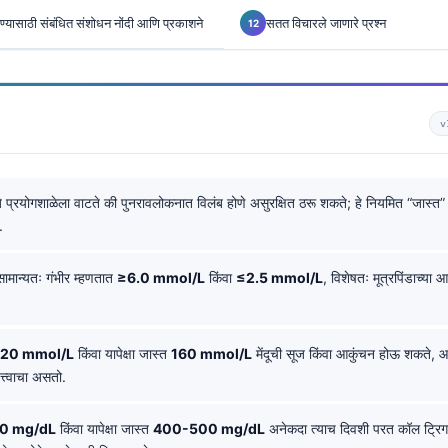
वण्यासाठी संबंधित संशोधन नोंदी आणि प्रकाशने
सतत विचारले जाणारे प्रश्न
v
 प्रयोगशाळेला वाटते की पुनरावलोकनात विलंब होणे असुरक्षित ठरू शकते; हे नियमित “जास्त” 
.
ामान्यतः गंभीर म्हणतात
≥6.0 mmol/L
किंवा
≤2.5 mmol/L
, विशेषतः मूत्रपिंडाच्य
120 mmol/L
किंवा यापेक्षा जास्त
160 mmol/L
मेंदूची सूज किंवा आकुंचन होऊ शकते, 
्त्वाचा असतो.
0 mg/dL
किंवा यापेक्षा जास्त
400-500 mg/dL
अनेकदा त्याच दिवशी परत कॉल ट्रिग