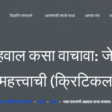
वैद्यकीय संसाधने
आमच्याशी संपर्क साधा
आमचा संघ
ब
वाल कसा वाचावा: जेव
 महत्त्वाची (क्रिटिक
, जर्मनीमध्ये बनवलेले
>
ब्लॉग
>
लेख
>
रक्त तपासणी अहवाल कसा वाचावा: जे