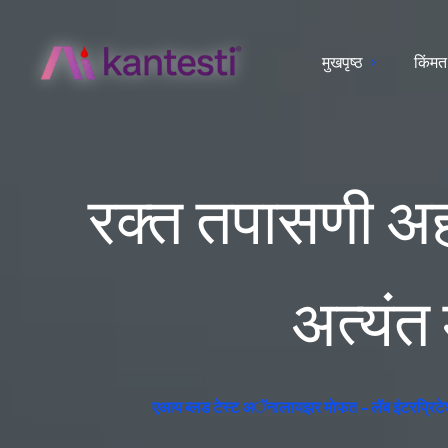
मुखपृष्ठ
किंमत
रक्त तपासणी अह
अत्यंत
एआय ब्लड टेस्ट अॅनालायझर मोफत - लॅब इंटरप्रिटेशन