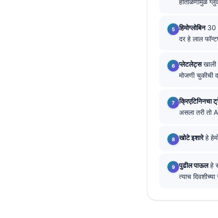
हाताळणीमुळे ग्ल
தமிழ்
हिमोग्लोबिन
30 m
తెలుగు
दर हे लाल फॉन्ट
اردو
বাংলা
प्लेटलेट्स
खाली
मोजणी चुकीची 
Shqip
Magyar
क्रिएटिनिनचा ट्र
Slovenščina
असला तरी तो AKI
한국어
खोटे इशारे
हे हे
Polski
Lietuvių kalba
पुढील पाऊल
हे 
Русский
त्याच दिवशीच्या
ქართული
Čeština