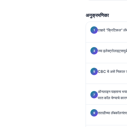
Gàidhlig
Euskara
अनुक्रमणिका
Македонски јазик
Latviešu valoda
एखादे “क्रिटिकल” लॅब म
Galego
অসমীয়া
ज्या इलेक्ट्रोलाइट्समुळ
සිංහල
سنڌي
CBC चे असे निकाल 
پښتو
ऑनलाइन पाहताना भयान
Slovenčina
परत कॉल येण्याचे कार
Hrvatski
Suomi
तातडीच्या लॅबकॉलनंतर 
Қазақ тілі