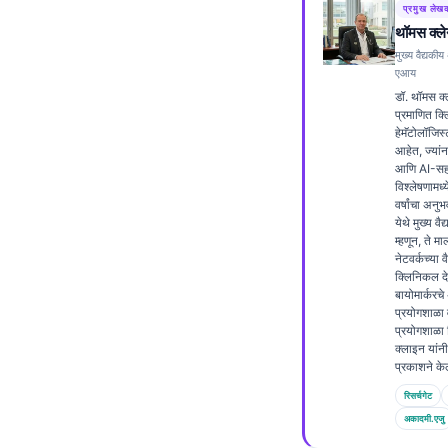
प्रमुख लेख
Frysk
थॉमस क्ले
Esperanto
मुख्य वैद्यकीय
एआय
Беларуская мова
डॉ. थॉमस क्ल
प्रमाणित क
Татар теле
हेमॅटोलॉजिस्
आहेत, ज्यांन
Кыргызча
आणि AI-सहा
ئۇيغۇرچە
विश्लेषणामध
वर्षांचा अन
Cebuano
येथे मुख्य व
म्हणून, ते मा
Basa Jawa
नेटवर्कच्या 
क्लिनिकल द
ພາສາລາວ
बायोमार्करच
प्रयोगशाळा 
Монгол
प्रयोगशाळा 
क्लाइन यांनी
Afrikaans
प्रकाशने के
العربية المغربية
रिसर्चगेट
Occitan
अकादमी.एजु