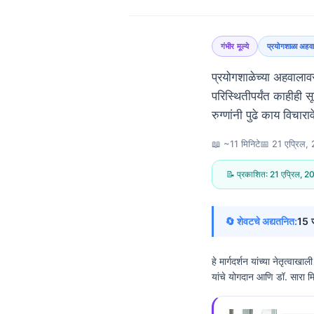
गंभीर मूल्ये
प्रयोगशाळा अहवा
प्रयोगशाळेच्या अहवालाव
परिस्थितीपर्यंत काहीह
रुग्णांनी पुढे काय विचार
📖 ~11 मिनिटे
📅
21 एप्रिल,
📝 प्रकाशित:
21 एप्रिल, 
🔄 शेवटचे अद्यतनित:
15 
हे मार्गदर्शन यांच्या नेतृत्वाखा
यांचे योगदान आणि डॉ. सारा म
Norsk bokmål
Ślōnskŏ gŏdka