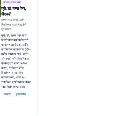
योगदान देणारा तज्ञ
प्रो. डॉ. हान्स वेबर,
पीएचडी
प्रयोगशाळा औषध आणि
क्लिनिकल बायोकेमिस्ट्रीचे
प्राध्यापक
प्रो. डॉ. हान्स वेबर यांना
क्लिनिकल बायोकेमिस्ट्री,
प्रयोगशाळा वैद्यक, आणि
बायोमार्कर संशोधनात 30+
वर्षांचे कौशल्य आहे. जर्मन
सोसायटी फॉर क्लिनिकल
केमिस्ट्रीचे माजी अध्यक्ष
म्हणून, ते निदान पॅनेल
विश्लेषण, बायोमार्कर
मानकीकरण, आणि AI-
सहाय्यित प्रयोगशाळा वैद्यक
यात विशेष तज्ज्ञ आहेत.
रिसर्चगेट
गुगल स्कॉलर