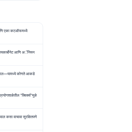
आणि एका कटऑफमध्ये
 बायकार्बोनेट आणि अॅनियन
निकाल—यामध्ये कोणते आकडे
रयोगशाळेतील “क्विर्क्स”मुळे
ाल कसा वाचावा सुरक्षितपणे