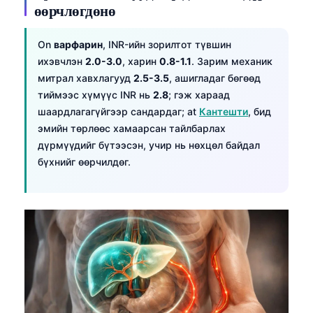
өөрчлөгдөнө
On
варфарин
, INR-ийн зорилтот түвшин
ихэвчлэн
2.0-3.0
, харин
0.8-1.1
. Зарим механик
митрал хавхлагууд
2.5-3.5
, ашигладаг бөгөөд
тиймээс хүмүүс INR нь
2.8
; гэж хараад
шаардлагагүйгээр сандардаг; at
Кантешти
, бид
эмийн төрлөөс хамаарсан тайлбарлах
дүрмүүдийг бүтээсэн, учир нь нөхцөл байдал
бүхнийг өөрчилдөг.