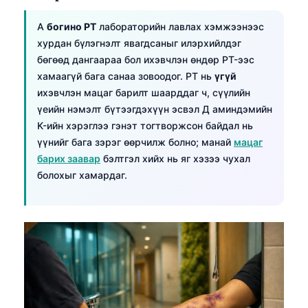
A
богино PT
лабораторийн лавлах хэмжээнээс
хурдан бүлэгнэлт явагдсаныг илэрхийлдэг
бөгөөд дангаараа бол ихэвчлэн өндөр PT-ээс
хамаагүй бага санаа зовоодог. PT нь
үгүй
ихэвчлэн мацаг барилт шаарддаг ч, сүүлийн
үеийн нэмэлт бүтээгдэхүүн эсвэл Д аминдэмийн
K-ийн хэрэглээ гэнэт тогтворжсон байдал нь
үүнийг бага зэрэг өөрчилж болно; манай
мацаг
барих заавар
бэлтгэл хийх нь яг хэзээ чухал
болохыг хамардаг.