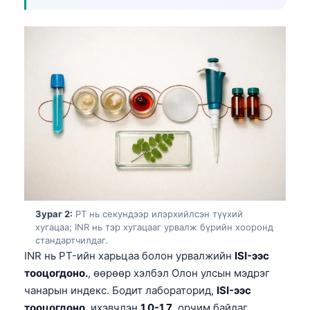
Зураг 2:
PT нь секундээр илэрхийлсэн түүхий
хугацаа; INR нь тэр хугацааг урвалж бүрийн хооронд
стандартчилдаг.
INR нь PT-ийн харьцаа болон урвалжийн
ISI-ээс
тооцогдоно.
, өөрөөр хэлбэл Олон улсын мэдрэг
чанарын индекс. Бодит лабораторид,
ISI-ээс
тооцогдоно.
ихэвчлэн
1.0-1.7
, орчим байдаг