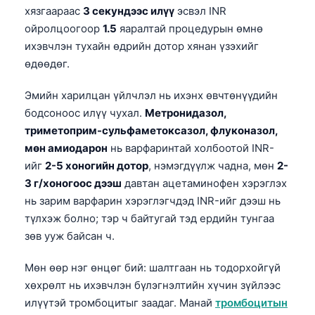
хязгаараас
3 секундээс илүү
эсвэл INR
ойролцоогоор
1.5
яаралтай процедурын өмнө
ихэвчлэн тухайн өдрийн дотор хянан үзэхийг
өдөөдөг.
Эмийн харилцан үйлчлэл нь ихэнх өвчтөнүүдийн
бодсоноос илүү чухал.
Метронидазол,
триметоприм-сульфаметоксазол, флуконазол,
мөн амиодарон
нь варфаринтай холбоотой INR-
ийг
2-5 хоногийн дотор
, нэмэгдүүлж чадна, мөн
2-
3 г/хоногоос дээш
давтан ацетаминофен хэрэглэх
нь зарим варфарин хэрэглэгчдэд INR-ийг дээш нь
түлхэж болно; тэр ч байтугай тэд ердийн тунгаа
зөв ууж байсан ч.
Мөн өөр нэг өнцөг бий: шалтгаан нь тодорхойгүй
хөхрөлт нь ихэвчлэн бүлэгнэлтийн хүчин зүйлээс
илүүтэй тромбоцитыг заадаг. Манай
тромбоцитын