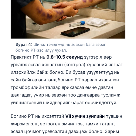
Зураг 4:
Шинж тэмдгүүд нь зөвхөн бага зэрэг
богино PT-ээс илүү чухал.
Практикт PT нь
9.8-10.5 секунд
зүгээр л өөр
урвалж эсвэл хяналтын (контрол) хүрээний ялгааг
илэрхийлж байж болно. Би бусад үзүүлэлтүүд нь
сайн байгаа өвчтөнд богино PT харвал ихэвчлэн
тромбофилийн талаар ярихаасаа өмнө давтан
шалгадаг, учир нь зөвхөн тоо дангаараа тусламж
үйлчилгээний шийдвэрийг бараг өөрчилдөггүй.
Богино PT нь ихсэлттэй
VII хүчин зүйлийн
түвшин,
жирэмслэлт, эстроген эмчилгээ, тамхи таталт,
эсвэл цочмог үрэвсэлтэй давхцаж болно. Зарим