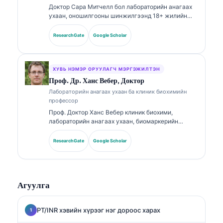
Доктор Сара Митчелл бол лабораторийн анагаах
ухаан, оношилгооны шинжилгээнд 18+ жилийн
туршлагатай, зөвлөлөөр баталгаажсан клиник
эмгэг судлаач (клиник патологоанатом) юм.
ResearchGate
Google Scholar
Тэрээр клиник химийн чиглэлээр мэргэшлийн
гэрчилгээтэй бөгөөд эмнэлзүйн практикт
биомаркерийн багц болон лабораторийн
шинжилгээний талаар өргөнөөр нийтэлсэн.
ХУВЬ НЭМЭР ОРУУЛАГЧ МЭРГЭЖИЛТЭН
Проф. Др. Ханс Вебер, Доктор
Лабораторийн анагаах ухаан ба клиник биохимийн
профессор
Проф. Доктор Ханс Вебер клиник биохими,
лабораторийн анагаах ухаан, биомаркерийн
судалгаанд 30+ жилийн туршлагатай. Германы
Клиник химийн нийгэмлэгийн (German Society for
ResearchGate
Google Scholar
Clinical Chemistry) Ерөнхийлөгчөөр ажиллаж
байсан тэрээр оношилгооны багцын шинжилгээ,
биомаркерийн стандартчилал, AI-д тулгуурласан
лабораторийн анагаах ухааны чиглэлээр
Агуулга
мэргэшсэн.
PT/INR хэвийн хүрээг нэг дороос харах