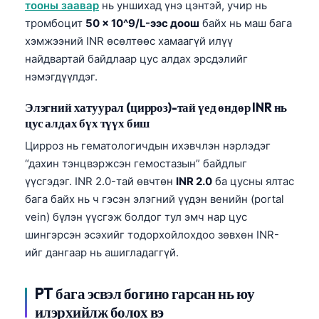
тооны заавар
нь уншихад үнэ цэнтэй, учир нь
тромбоцит
50 × 10^9/L-ээс доош
байх нь маш бага
хэмжээний INR өсөлтөөс хамаагүй илүү
найдвартай байдлаар цус алдах эрсдэлийг
нэмэгдүүлдэг.
Элэгний хатуурал (цирроз)-тай үед өндөр INR нь
цус алдах бүх түүх биш
Цирроз нь гематологичдын ихэвчлэн нэрлэдэг
“дахин тэнцвэржсэн гемостазын” байдлыг
үүсгэдэг. INR 2.0-тай өвчтөн
INR 2.0
ба цусны ялтас
бага байх нь ч гэсэн элэгний үүдэн венийн (portal
vein) бүлэн үүсгэж болдог тул эмч нар цус
шингэрсэн эсэхийг тодорхойлохдоо зөвхөн INR-
ийг дангаар нь ашигладаггүй.
PT бага эсвэл богино гарсан нь юу
илэрхийлж болох вэ