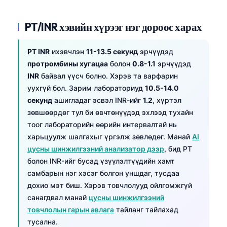
PT/INR хэвийн хүрээг нэг дороос харах
PT INR
ихэвчлэн
11-13.5 секунд
эрчүүдэд
протромбины хугацаа
болон
0.8-1.1
эрчүүдэд
INR
байвал үүсч болно. Хэрэв та варфарин
уухгүй бол. Зарим лабораториуд
10.5-14.0
секунд
ашигладаг эсвэл INR-ийг
1.2
, хүртэл
зөвшөөрдөг тул би өвчтөнүүдэд эхлээд тухайн
тоог лабораторийн өөрийн интервалтай нь
харьцуулж шалгахыг үргэлж зөвлөдөг. Манай
AI
цусны шинжилгээний анализатор дээр
, бид PT
болон INR-ийг бусад үзүүлэлтүүдийн хамт
самбарын нэг хэсэг болгон уншдаг, тусдаа
дохио мэт биш. Хэрэв товчлолууд ойлгомжгүй
санагдвал манай
цусны шинжилгээний
товчлолын гарын авлага
тайланг тайлахад
тусална.