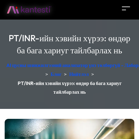
PT/INR-ийн хэвийн хүрээ: өндөр
ба бага хариуг тайлбарлах нь
AI цусны шинжилгээний анализатор үнэ төлбөргүй - Лабор
>
Блог
>
Нийтлэл
>
PT/INR-ийн хэвийн хүрээ: өндөр ба бага хариуг
тайлбарлах нь