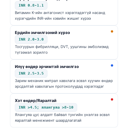
Euskara
INR 0.8-1.1
Македонски јазик
Витамин K-ийн антагонист хэрэглэдэггүй насанд
хүрэгчдийн INR-ийн хэвийн жишиг хүрээ
Latviešu valoda
Galego
Ердийн эмчилгээний хүрээ
অসমীয়া
INR 2.0-3.0
Тосгуурын фибрилляци, DVT, уушгины эмболизмд
සිංහල
түгээмэл зорилго
سنڌي
پښتو
Илүү өндөр эрчимтэй эмчилгээ
INR 2.5-3.5
Зарим механик митрал хавхлага эсвэл хуучин өндөр
Slovenčina
эрсдэлтэй хавхлагын протоколуудад хэрэглэдэг
Hrvatski
Хэт өндөр/Яаралтай
Suomi
INR >4.5; ялангуяа >8-10
Қазақ тілі
Ялангуяа цус алдалт байвал тунгийн үнэлгээ эсвэл
яаралтай менежмент шаардлагатай
Català