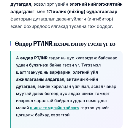
дутагдал
, эсвэл эрт үеийн
элэгний нийлэгжилтийн
алдагдлыг
, мөн
1:1 холих (mixing) судалгаагаар
факторын дутагдлыг дарангуйлагч (ингибитор)
эсвэл бохирдлоос ялгахад тусална гэж боддог.
Өндөр PT/INR ихэвчлэн юу гэсэн үг вэ
A
өндөр PT/INR
гэдэг нь цус хүлээгдэж байснаас
удаан бүлэгнэж байна гэсэн үг. Түгээмэл
шалтгаанууд нь
варфарин
,
элэгний үйл
ажиллагааны алдагдал
,
витамин K-ийн
дутагдал
, эмийн харилцан үйлчлэл, эсвэл чанар
муутай дээж бөгөөд цус алдах шинж тэмдэг
илэрвэл яаралтай байдал хурдан нэмэгддэг;
манай
шинж тэмдгийн тайлагч
гэртээ үүнийг
цэгцэлж байхад хэрэгтэй.