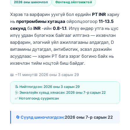
2026 оны шинэчлэл
Өвчтөнд ойлгомжтой
Хэрэв та варфарин уухгүй бол ердийн
PT INR
хариу
нь
протромбины хугацаа
ойролцоогоор
11-13.5
секунд
ба
INR
-ийн
0.8-1.1
. Илүү өндөр утга нь цус
илүү удаан бүлэгнэж байгааг илтгэнэ — ихэвчлэн
варфарин, элэгний үйл ажиллагааны алдагдал, D
витамины дутагдал, антибиотик, эсвэл дээжийн
асуудлаас — харин PT бага зэрэг богино байх нь
ихэвчлэн тийм ноцтой биш байдаг.
📖 ~11 минут
📅
2026 оны 3 сарын 29
📝 Нийтлэгдсэн:
2026 оны 3 сарын 29
🩺 Эмнэлзүйн хувьд хянасан:
2026 оны 7-р сарын 22
✅ Нотолгоонд суурилсан
🔄 Сүүлд шинэчлэгдсэн:
2026 оны 7-р сарын 22