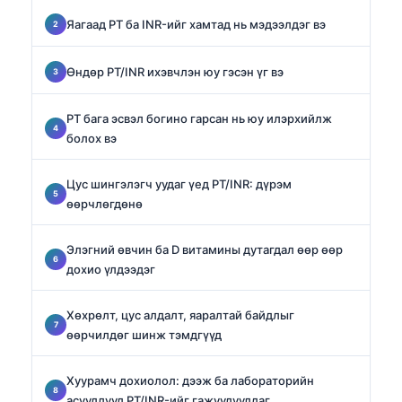
Яагаад PT ба INR-ийг хамтад нь мэдээлдэг вэ
Өндөр PT/INR ихэвчлэн юу гэсэн үг вэ
PT бага эсвэл богино гарсан нь юу илэрхийлж
болох вэ
Цус шингэлэгч уудаг үед PT/INR: дүрэм
өөрчлөгдөнө
Элэгний өвчин ба D витамины дутагдал өөр өөр
дохио үлдээдэг
Хөхрөлт, цус алдалт, яаралтай байдлыг
өөрчилдөг шинж тэмдгүүд
Хуурамч дохиолол: дээж ба лабораторийн
асуудлууд PT/INR-ийг гажуудуулдаг