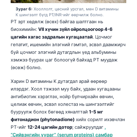
日本語
Зураг 6:
Хооллолт, цөсний урсгал, мөн D витамины
Eesti
K шингээлт бүгд PT/INR-ийг өөрчилж болно.
PT эрт хөдөлж (өсөх) байгаа шалтгаан нь
Azərbaycan dili
биохимийн:
VII хүчин зүйл ойролцоогоор 4-6
Bosanski
цагийн хагас задралын хугацаатай
. Цочмог
Svenska
гепатит, ишемийн элэгний гэмтэл, эсвэл даамжирч
буй цочмог элэгний дутагдлын үед альбумины
Српски језик
хэмжээ буурах цаг болоогүй байхад PT муудаж
Íslenska
(өсөж) болно.
Հայերեն
Харин D витамины K дутагдал арай өөрөөр
Bahasa Indonesia
илэрдэг. Хоол тэжээл муу байх, удаан хугацааны
हिन्दी
антибиотик хэрэглэх, нойр булчирхайн өвчин,
целиак өвчин, эсвэл холестаз нь шингээлтийг
Nederlands
бууруулж болох бөгөөд хяналттай
1-5 мг
Dansk
фитонадион (phytonadione)
хийх сорилт ихэвчлэн
Български
PT-ийг
12-24 цагийн дотор
; сайжруулдаг
.
فارسی
“Сийвэнгийн уураг” (serum proteins) самбар