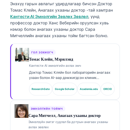
Энэхүү гарын авлагыг удирдлагаар бичсэн
Доктор
Томас Клейн, Анагаах ухааны доктор
-тай хамтран
Кантести AI Эмнэлгийн Зөвлөх Зөвлөл
, үүнд
профессор доктор Ханс Веберийн оруулсан хувь
нэмэр болон анагаах ухааны доктор Сара
Митчеллийн анагаах ухааны тойм багтсан болно.
ГОЛ ЗОХИОГЧ
Томас Клейн, Мэрилэнд
Кантести AI эмнэлгийн ахлах эмч
Доктор Томас Кляйн бол лабораторийн анагаах
ухаан болон AI-аар дэмжигдсэн клиник
шинжилгээнд 15 гаруй жилийн туршлагатай,
зөвшөөрөгдсөн (board-certified) клиник
ResearchGate
Google Scholar
Academia.edu
ORCID
гематологич, дотрын эмч юм. Kantesti AI
компанийн Анагаах ухааны ерөнхий захирлын
хувьд тэрээр өмчийн мэдрэлийн сүлжээний
эмнэлзүйн үнэн зөв байдлын талаар эмнэлзүйн
ЭМНЭЛГИЙН ТОЙМЧ
хяналтыг хэрэгжүүлдэг. Доктор Кляйн нь
Сара Митчелл, Анагаах ухааны доктор
биомаркерын тайлбар болон лабораторийн
Эмнэлзүйн эмгэг судлал ба дотрын анагаах ухааны
оношилгооны чиглэлээр лабораторийн анагаах
ахлах зөвлөх
ухааны сэдвүүд дээр өргөн хүрээнд хэвлүүлсэн.