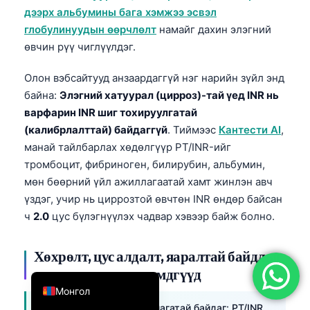
дээрх альбумины бага хэмжээ эсвэл
简体中文
глобулинуудын өөрчлөлт
намайг дахин элэгний
Română
өвчин рүү чиглүүлдэг.
Türkçe
Олон вэбсайтууд анзаардаггүй нэг нарийн зүйл энд
Ελληνικά
байна:
Элэгний хатуурал (цирроз)-тай үед INR нь
Português
варфарин INR шиг тохируулгатай
(калибрлалттай) байдаггүй
. Тиймээс
Кантести AI
,
Español
манай тайлбарлах хөдөлгүүр PT/INR-ийг
Italiano
тромбоцит, фибриноген, билирубин, альбумин,
עִבְרִית
мөн бөөрний үйл ажиллагаатай хамт жинлэн авч
үздэг, учир нь циррозтой өвчтөн INR өндөр байсан
Français
ч
2.0
цус бүлэгнүүлэх чадвар хэвээр байж болно.
العربية
Deutsch
Хөхрөлт, цус алдалт, яаралтай байдлыг
English
өөрчилдөг шинж тэмдгүүд
Монгол
Яаралтай хяналт
шаардлагатай байдаг: PT/INR