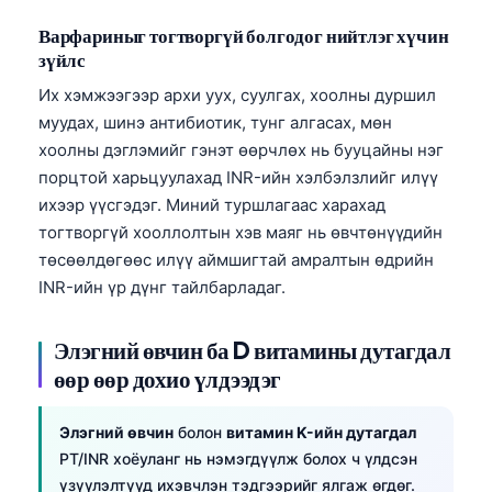
O‘zbekcha
Варфариныг тогтворгүй болгодог нийтлэг хүчин
Українська
зүйлс
አማርኛ
Их хэмжээгээр архи уух, суулгах, хоолны дуршил
муудах, шинэ антибиотик, тунг алгасах, мөн
Kiswahili
хоолны дэглэмийг гэнэт өөрчлөх нь бууцайны нэг
ភាសាខ្មែរ
порцтой харьцуулахад INR-ийн хэлбэлзлийг илүү
ဗမာစာ
ихээр үүсгэдэг. Миний туршлагаас харахад
тогтворгүй хооллолтын хэв маяг нь өвчтөнүүдийн
ไทย
төсөөлдөгөөс илүү аймшигтай амралтын өдрийн
Tagalog
INR-ийн үр дүнг тайлбарладаг.
Tiếng Việt
Bahasa Melayu
Элэгний өвчин ба D витамины дутагдал
өөр өөр дохио үлдээдэг
മലയാളം
ಕನ್ನಡ
Элэгний өвчин
болон
витамин K-ийн дутагдал
ગુજરાતી
PT/INR хоёуланг нь нэмэгдүүлж болох ч үлдсэн
үзүүлэлтүүд ихэвчлэн тэдгээрийг ялгаж өгдөг.
தமிழ்