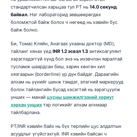
стандартчилсан харьцаа тул PT нь
14.0 секунд
байвал.
Нэг лабораторид зөвшөөрөгдөх
боломжтой байж болох ч нөгөөд нь хэвийн бус
байж болно.
Би, Томас Кляйн, Анагаах ухааны доктор (MD),
тайланг хянах үед
INR 1.2 эсвэл 1.3
антикоагулянт
хэрэглэдэггүй хүнд бол энэ нь ихэвчлэн яаралтай
тусламж шаардсан биш, харин хөнгөн хил
хязгаарын (borderline) үр дүн байдаг. Дараагийн
алхам нь үүнийг шинж тэмдэг, элэгний маркерууд
болон тайлангийн бусад хэсэгтэй нь зэрэгцүүлж
унших — манай
цусны шинжилгээний хариуг
хэрхэн унших
тэр логикийг алхам алхмаар
тайлбарлана.
PT/INR хэвийн байх нь бүх төрлийн цус алдалтын
асуудлыг үгүйсгэхгүй. INR хэвийн байсан ч