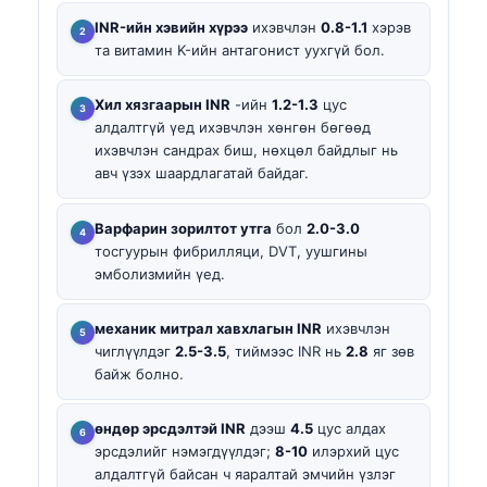
INR-ийн хэвийн хүрээ
ихэвчлэн
0.8-1.1
хэрэв
та витамин K-ийн антагонист уухгүй бол.
Хил хязгаарын INR
-ийн
1.2-1.3
цус
алдалтгүй үед ихэвчлэн хөнгөн бөгөөд
ихэвчлэн сандрах биш, нөхцөл байдлыг нь
авч үзэх шаардлагатай байдаг.
Варфарин зорилтот утга
бол
2.0-3.0
тосгуурын фибрилляци, DVT, уушгины
эмболизмийн үед.
механик митрал хавхлагын INR
ихэвчлэн
чиглүүлдэг
2.5-3.5
, тиймээс INR нь
2.8
яг зөв
байж болно.
өндөр эрсдэлтэй INR
дээш
4.5
цус алдах
эрсдэлийг нэмэгдүүлдэг;
8-10
илэрхий цус
алдалтгүй байсан ч яаралтай эмчийн үзлэг