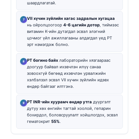
шаардлагатай.
VII хүчин зүйлийн хагас задралын хугацаа
нь ойролцоогоор
4-6 цагийн дотор
, тиймээс
витамин K-ийн дутагдал эсвэл элэгний
цочмог үйл ажиллагааны алдагдал үед PT
эрт нэмэгдэж болно.
PT богино байх
лабораторийн хязгаараас
доогуур байвал ихэвчлэн илүү санаа
зовоохгүй бөгөөд ихэвчлэн урвалжийн
хэлбэлзэл эсвэл VII хүчин зүйлийн идэвх
өндөр байгааг илтгэнэ.
PT INR-ийн хуурамч өндөр утга
дүүргэлт
дутуу хөх өнгийн тагтай хоолой, гепарин
бохирдол, боловсруулалт хойшлогдох, эсвэл
гематокрит
55%
.