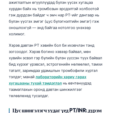
ажиглалтын өгүүллүүдэд бүлэн үүсэх хугацаа
хурдан байх нь тромбозын эрсдэлтэй холбоотой
гэж дурдсан байдаг ч эмч нар PT-ийг дангаар нь
бүлэн үүсгэх эмгэг (цус бүлэгнэлтийн эмгэг) гэж
оношлохгүй — энд байгаа нотолгоо үнэхээр
холимог.
Хэрэв давтан PT хэвийн бол би ихэвчлэн тэнд
зогсоодог. Хэрэв богино хэвээр байвал, мөн
хувийн эсвэл гэр бүлийн бүлэн үүссэн түүх байвал
бид хүрээг үрэвсэл, эстрогенийн нөлөөлөл, тамхи
таталт, заримдаа удамшлын тромбофили хүртэл
тэлдэг; манай
лабораторийн хариу гарах
хугацааны тухай тэмдэглэл
нь өвчтөнүүдэд
таамаглахын оронд давтан шинжилгээг
төлөвлөхөд тусалдаг.
Цус шингэлэгч уудаг үед PT/INR: дүрэм