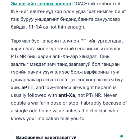
Эмнэлгийн зөвлөх зөвлөл
DOAC-тэй холбоотой
Frysk
INR-ийг өвчтөнүүд хэр олон удаа “хэт нимгэн биш”
Esperanto
гэж буруу уншдагийг бидэнд байнга сануулсаар
байдаг.
1.1-1.4
as not thin enough.
Беларуская мова
Татар теле
Тархмал бус гепарин голчлон
PT
-ийг уртасгадаг,
Кыргызча
харин бага молекул жинтэй гепариныг ихэвчлэн
PT/INR
биш харин
anti-Xa
-аар хянадаг. Таны
ئۇيغۇرچە
заалтыг мэддэг эмч танд заагаагүй бол ганцхан
Cebuano
гэрийн хачин үзүүлэлтээс болж варфарины тунг
Basa Jawa
давхарлахаар эсвэл гэнэт зогсоохоор хэзээ ч бүү
хий.
aPTT
, and low-molecular-weight heparin is
ພາສາລາວ
usually followed with
anti-Xa
, not PT/INR. Never
Afrikaans
double a warfarin dose or stop it abruptly because of
العربية المغربية
a single odd home value unless the clinician who
knows your indication tells you to.
Occitan
Gàidhlig
Варфариныг хэрэглэдэггүй