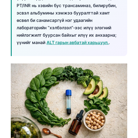
PT/INR нь хэвийн бус трансаминаз, билирубин,
తెలుగు
эсвэл альбумины хэмжээ бууралттай хамт
मराठी
өсвөл би санамсаргүй нэг удаагийн
лабораторийн “хэлбэлзэл”-ээс илүү элэгний
اردو
нийлэгжилт буурсан байхыг илүү их анхаарна;
বাংলা
үүнийг манай
ALT гарын авбатай харьцуул.
.
Shqip
Magyar
Slovenščina
한국어
Polski
Lietuvių kalba
Русский
ქართული
Čeština