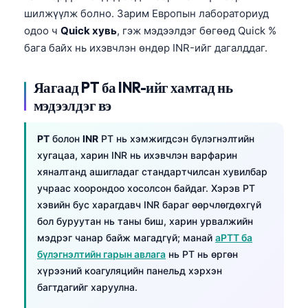
шилжүүлж болно. Зарим Европын лабораториуд
одоо ч
Quick хувь
, гэж мэдээлдэг бөгөөд Quick %
бага байх нь ихэвчлэн өндөр INR-ийг дагалддаг.
Яагаад PT ба INR-ийг хамтад нь
мэдээлдэг вэ
PT
болон
INR
PT нь хэмжигдсэн бүлэгнэлтийн
хугацаа, харин INR нь ихэвчлэн варфарин
хяналтанд ашигладаг стандартчилсан хувилбар
учраас хоорондоо хосолсон байдаг. Хэрэв PT
хэвийн бус харагдавч INR бараг өөрчлөгдөхгүй
бол буруутан нь таны биш, харин урвалжийн
мэдрэг чанар байж магадгүй; манай
aPTT ба
бүлэгнэлтийн гарын авлага
нь PT нь өргөн
хүрээний коагуляцийн панельд хэрхэн
багтдагийг харуулна.