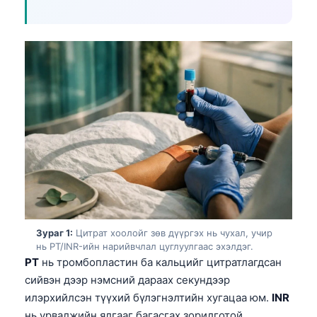
Зураг 1:
Цитрат хоолойг зөв дүүргэх нь чухал, учир
нь PT/INR-ийн нарийвчлал цуглуулгаас эхэлдэг.
PT
нь тромбопластин ба кальцийг цитратлагдсан
сийвэн дээр нэмсний дараах секундээр
илэрхийлсэн түүхий бүлэгнэлтийн хугацаа юм.
INR
нь урвалжийн ялгааг багасгах зорилготой