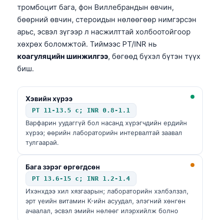
тромбоцит бага, фон Виллебрандын өвчин,
бөөрний өвчин, стероидын нөлөөгөөр нимгэрсэн
арьс, эсвэл зүгээр л насжилттай холбоотойгоор
хөхрөх боломжтой. Тиймээс PT/INR нь
коагуляцийн шинжилгээ
, бөгөөд бүхэл бүтэн түүх
биш.
Хэвийн хүрээ
PT 11-13.5 с; INR 0.8-1.1
Варфарин уудаггүй бол насанд хүрэгчдийн ердийн
хүрээ; өөрийн лабораторийн интервалтай заавал
тулгаарай.
Бага зэрэг өргөгдсөн
PT 13.6-15 с; INR 1.2-1.4
Ихэнхдээ хил хязгаарын; лабораторийн хэлбэлзэл,
эрт үеийн витамин K-ийн асуудал, элэгний хөнгөн
ачаалал, эсвэл эмийн нөлөөг илэрхийлж болно