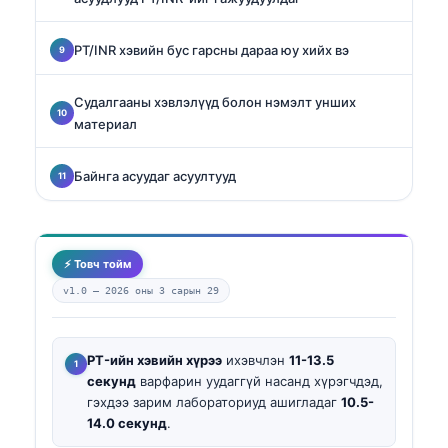
PT/INR хэвийн бус гарсны дараа юу хийх вэ
Судалгааны хэвлэлүүд болон нэмэлт унших
материал
Байнга асуудаг асуултууд
⚡ Товч тойм
v1.0 —
2026 оны 3 сарын 29
PT-ийн хэвийн хүрээ
ихэвчлэн
11-13.5
секунд
варфарин уудаггүй насанд хүрэгчдэд,
гэхдээ зарим лабораториуд ашигладаг
10.5-
14.0 секунд
.