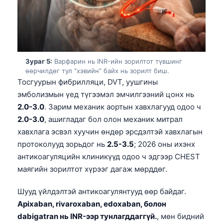
Зураг 5:
Варфарин нь INR-ийн зорилтот түвшинг
өөрчилдөг тул “хэвийн” байх нь зорилт биш.
Тосгуурын фибрилляци, DVT, уушгины
эмболизмын үед түгээмэл эмчилгээний цонх нь
2.0-3.0
. Зарим механик аортын хавхлагууд одоо ч
2.0-3.0
, ашигладаг бол олон механик митрал
хавхлага эсвэл хуучин өндөр эрсдэлтэй хавхлагын
протоколууд зорьдог нь
2.5-3.5
; 2026 оны ихэнх
антикоагуляцийн клиникүүд одоо ч эдгээр CHEST
маягийн зорилтот хүрээг дагаж мөрддөг.
Шууд үйлдэлтэй антикоагулянтууд өөр байдаг.
Norsk bokmål
Apixaban, rivaroxaban, edoxaban, болон
dabigatran нь INR-ээр тунлагддаггүй.
, мөн бидний
Ślōnskŏ gŏdka