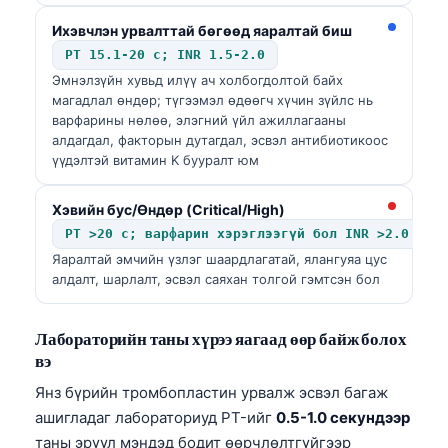
Ихэвчлэн урвалттай бөгөөд яаралтай биш
PT 15.1-20 с; INR 1.5-2.0
Эмнэлзүйн хувьд илүү ач холбогдолтой байх
магадлал өндөр; түгээмэл өдөөгч хүчин зүйлс нь
варфарины нөлөө, элэгний үйл ажиллагааны
алдагдал, факторын дутагдал, эсвэл антибиотикоос
үүдэлтэй витамин K бууралт юм
Хэвийн бус/Өндөр (Critical/High)
PT >20 с; варфарин хэрэглээгүй бол INR >2.0
Яаралтай эмчийн үзлэг шаардлагатай, ялангуяа цус
алдалт, шарлалт, эсвэл саяхан толгой гэмтсэн бол
Лабораторийн таны хүрээ яагаад өөр байж болох
вэ
Янз бүрийн тромбопластин урвалж эсвэл багаж
ашигладаг лабораториуд PT-ийг
0.5-1.0 секундээр
таны эрүүл мэндэд бодит өөрчлөлтгүйгээр