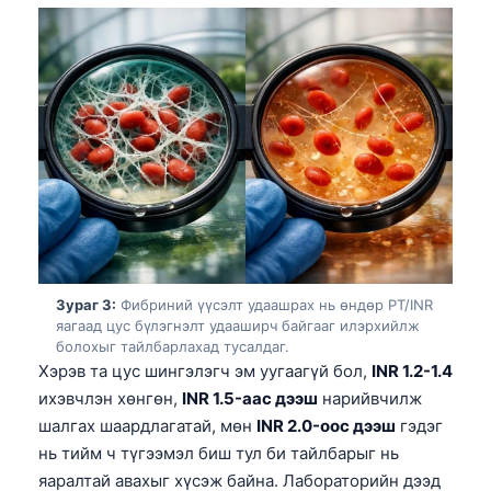
Зураг 3:
Фибриний үүсэлт удаашрах нь өндөр PT/INR
яагаад цус бүлэгнэлт удааширч байгааг илэрхийлж
болохыг тайлбарлахад тусалдаг.
Хэрэв та цус шингэлэгч эм уугаагүй бол,
INR 1.2-1.4
ихэвчлэн хөнгөн,
INR 1.5-аас дээш
нарийвчилж
шалгах шаардлагатай, мөн
INR 2.0-оос дээш
гэдэг
нь тийм ч түгээмэл биш тул би тайлбарыг нь
яаралтай авахыг хүсэж байна. Лабораторийн дээд