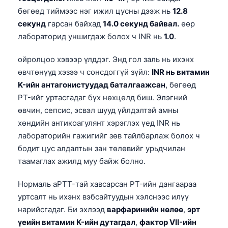
бөгөөд тиймээс нэг ижил цусны дээж нь
12.8
секунд
гарсан байхад
14.0 секунд байвал.
өөр
лабораторид уншигдаж болох ч INR нь
1.0
.
ойролцоо хэвээр үлддэг. Энд гол заль нь ихэнх
өвчтөнүүд хэзээ ч сонсдоггүй зүйл:
INR нь витамин
K-ийн антагонистуудад баталгаажсан
, бөгөөд
PT-ийг уртасгадаг бүх нөхцөлд биш. Элэгний
өвчин, сепсис, эсвэл шууд үйлдэлтэй амны
хөндийн антикоагулянт хэрэглэх үед INR нь
лабораторийн гажигийг зөв тайлбарлаж болох ч
бодит цус алдалтын зан төлөвийг урьдчилан
таамаглах ажилд муу байж болно.
Нормаль aPTT-тай хавсарсан PT-ийн дангаараа
уртсалт нь ихэнх вэбсайтуудын хэлснээс илүү
нарийсгадаг. Би эхлээд
варфаринийн нөлөө
,
эрт
үеийн витамин K-ийн дутагдал
,
фактор VII-ийн